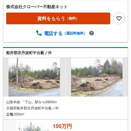
株式会社クローバー不動産ネット
資料をもらう
（無料）
電話する
（通話料無料）
船井郡京丹波町中台薮ノ外
山陰本線 「下山」駅から6900m
京都府船井郡京丹波町中台薮ノ外
土地
300m
2
150万円