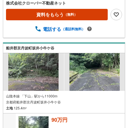
株式会社クローバー不動産ネット
資料をもらう
（無料）
電話する
（通話料無料）
船井郡京丹波町坂井小牛ケ谷
山陰本線 「下山」駅から11000m
京都府船井郡京丹波町坂井小牛ケ谷
土地
125.4m
2
90万円