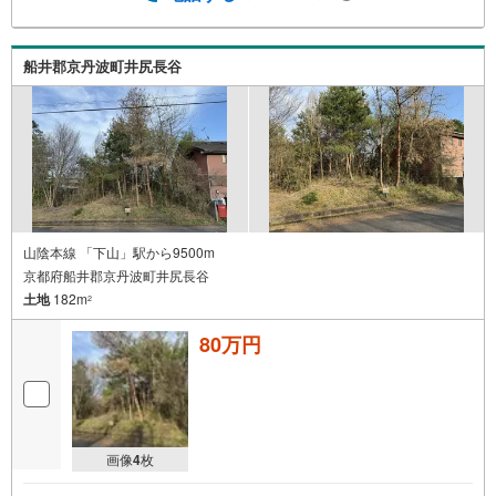
船井郡京丹波町井尻長谷
山陰本線 「下山」駅から9500m
京都府船井郡京丹波町井尻長谷
土地
182m
2
80万円
画像
4
枚