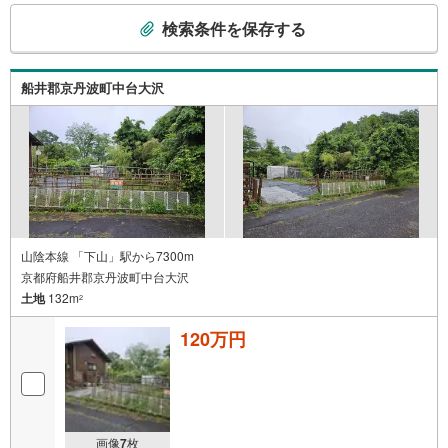
こ
検索条件を保存する
の
検
索
船井郡京丹波町中台大沢
条
件
で
通
知
を
受
け
山陰本線 「下山」駅から7300m
京都府船井郡京丹波町中台大沢
取
土地
132m
る
2
・
120万円
条
件
を
マ
イ
画像
7
枚