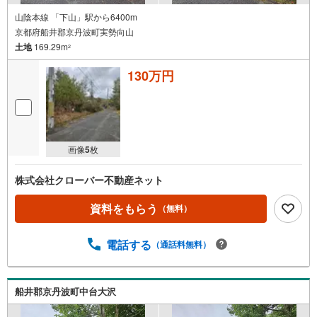
山陰本線 「下山」駅から6400m
京都府船井郡京丹波町実勢向山
土地
169.29m
2
130万円
画像
5
枚
株式会社クローバー不動産ネット
資料をもらう
（無料）
電話する
（通話料無料）
船井郡京丹波町中台大沢