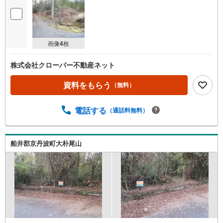
画像
4
枚
株式会社クローバー不動産ネット
資料をもらう
（無料）
電話する
（通話料無料）
船井郡京丹波町大朴尾山