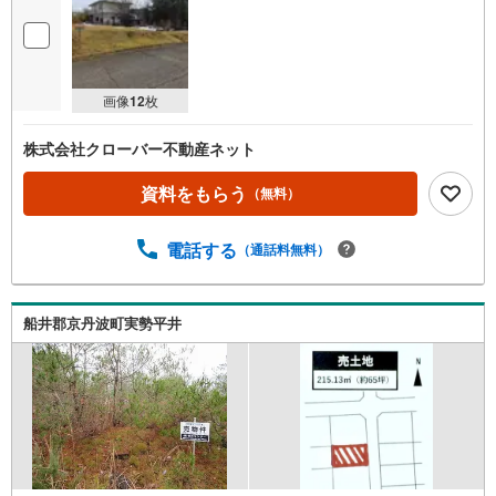
画像
12
枚
株式会社クローバー不動産ネット
資料をもらう
（無料）
電話する
（通話料無料）
船井郡京丹波町実勢平井