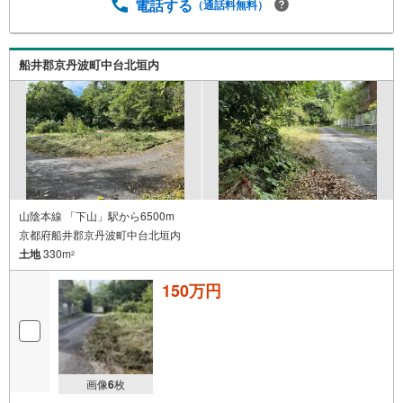
電話する
（通話料無料）
船井郡京丹波町中台北垣内
山陰本線 「下山」駅から6500m
京都府船井郡京丹波町中台北垣内
土地
330m
2
150万円
画像
6
枚