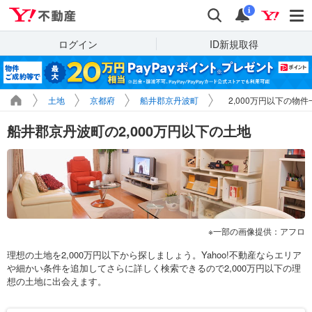
Yahoo!不動産
検索
通知
i
ログイン
ID新規取得
土地
京都府
船井郡京丹波町
2,000万円以下の物件
船井郡京丹波町の2,000万円以下の土地
一部の画像提供：アフロ
理想の土地を2,000万円以下から探しましょう。Yahoo!不動産ならエリア
や細かい条件を追加してさらに詳しく検索できるので2,000万円以下の理
想の土地に出会えます。