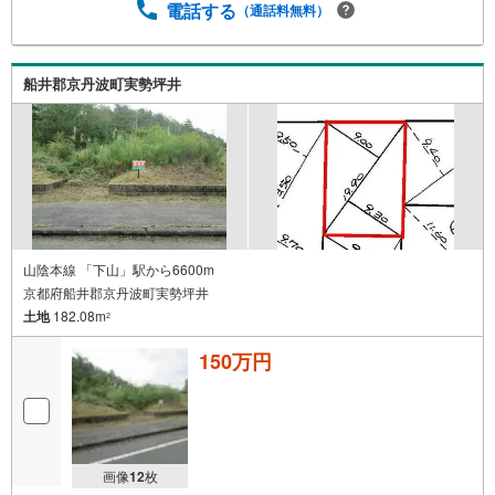
電話する
（通話料無料）
船井郡京丹波町実勢坪井
山陰本線 「下山」駅から6600m
京都府船井郡京丹波町実勢坪井
土地
182.08m
2
150万円
画像
12
枚