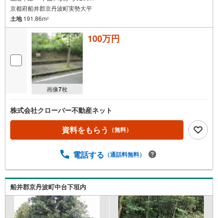
京都府船井郡京丹波町実勢大平
土地
191.86m
2
100万円
画像
7
枚
株式会社クローバー不動産ネット
資料をもらう
（無料）
電話する
（通話料無料）
船井郡京丹波町中台下垣内