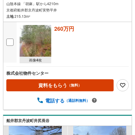
山陰本線 「胡麻」駅から4210m
京都府船井郡京丹波町実勢平井
土地
215.13m
2
260万円
画像
4
枚
株式会社物件センター
資料をもらう
（無料）
電話する
（通話料無料）
船井郡京丹波町井尻長谷