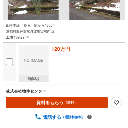
山陰本線 「胡麻」駅から4360m
京都府船井郡京丹波町実勢向山
土地
169.29m
2
120万円
画像
2
枚
株式会社物件センター
資料をもらう
（無料）
電話する
（通話料無料）