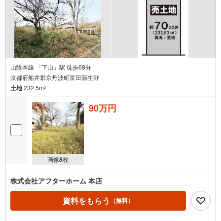
山陰本線 「下山」駅 徒歩68分
京都府船井郡京丹波町富田蒲生野
土地
232.5m
2
90万円
画像
8
枚
株式会社アフターホーム 本店
資料をもらう
（無料）