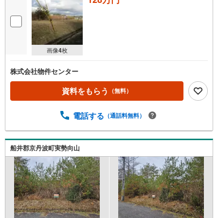
画像
4
枚
株式会社物件センター
資料をもらう
（無料）
電話する
（通話料無料）
船井郡京丹波町実勢向山