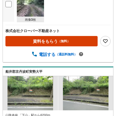
画像
3
枚
株式会社クローバー不動産ネット
資料をもらう
（無料）
電話する
（通話料無料）
船井郡京丹波町実勢大平
山陰本線 「下山」駅から6200m