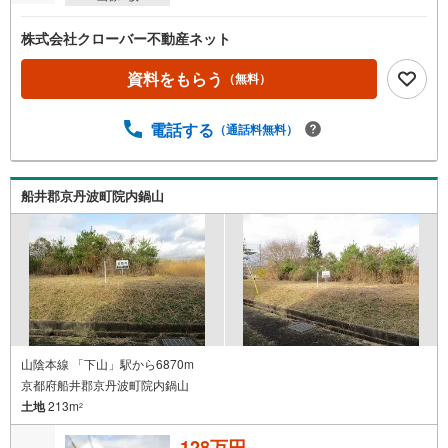
ペ
ー
株式会社クローバー不動産ネット
ジ
に
資料をもらう
（無料）
保
存
電話する
（通話料無料）
す
る
船井郡京丹波町院内鍋山
山陰本線 「下山」駅から6870m
京都府船井郡京丹波町院内鍋山
土地
213m
2
128万円