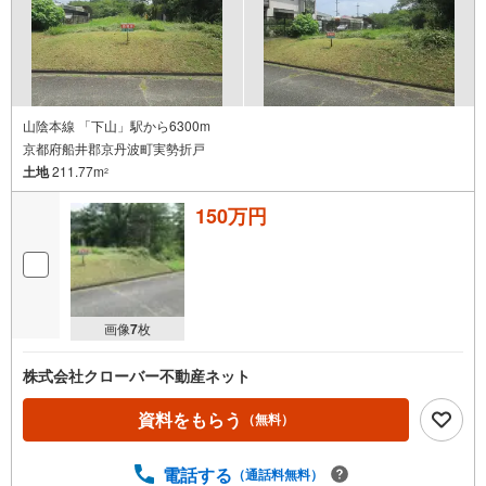
山陰本線 「下山」駅から6300m
京都府船井郡京丹波町実勢折戸
土地
211.77m
2
150万円
画像
7
枚
株式会社クローバー不動産ネット
資料をもらう
（無料）
電話する
（通話料無料）