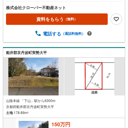
株式会社クローバー不動産ネット
資料をもらう
（無料）
電話する
（通話料無料）
船井郡京丹波町実勢大平
山陰本線 「下山」駅から6300m
京都府船井郡京丹波町実勢大平
土地
178.89m
2
150万円