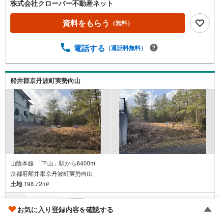
株式会社クローバー不動産ネット
資料をもらう
（無料）
電話する
（通話料無料）
船井郡京丹波町実勢向山
山陰本線 「下山」駅から6400m
京都府船井郡京丹波町実勢向山
土地
198.72m
2
150万円
お気に入り登録内容を確認する