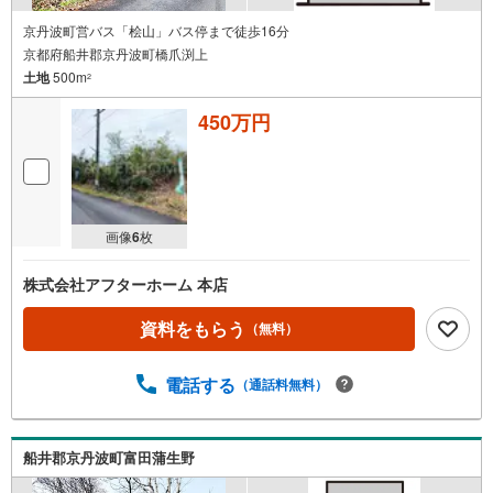
京丹波町営バス「桧山」バス停まで徒歩16分
京都府船井郡京丹波町橋爪渕上
土地
500m
2
450万円
画像
6
枚
株式会社アフターホーム 本店
資料をもらう
（無料）
電話する
（通話料無料）
船井郡京丹波町富田蒲生野