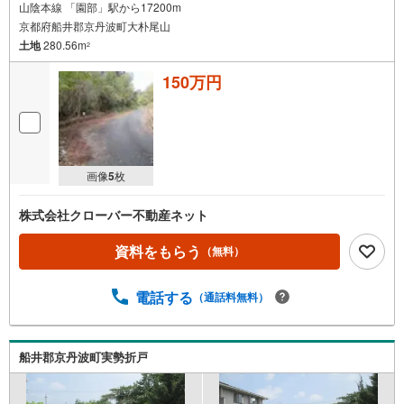
山陰本線 「園部」駅から17200m
京都府船井郡京丹波町大朴尾山
土地
280.56m
2
150万円
画像
5
枚
株式会社クローバー不動産ネット
資料をもらう
（無料）
電話する
（通話料無料）
船井郡京丹波町実勢折戸