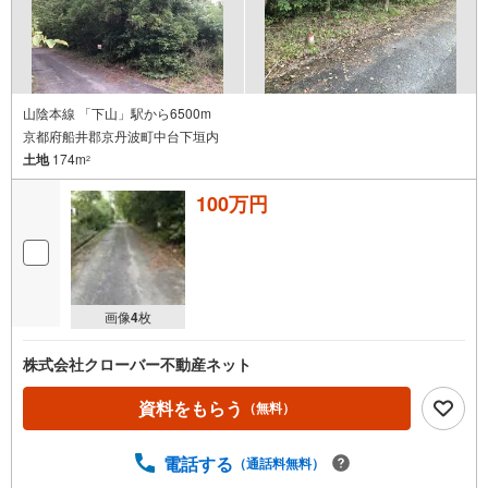
山陰本線 「下山」駅から6500m
京都府船井郡京丹波町中台下垣内
土地
174m
2
100万円
画像
4
枚
株式会社クローバー不動産ネット
資料をもらう
（無料）
電話する
（通話料無料）