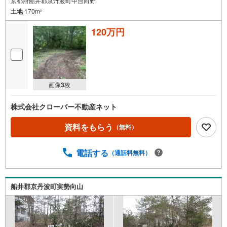
京都府船井郡京丹波町中台向野
土地
170m
2
120万円
画像
3
枚
株式会社クローバー不動産ネット
資料をもらう
（無料）
電話する
（通話料無料）
船井郡京丹波町実勢向山