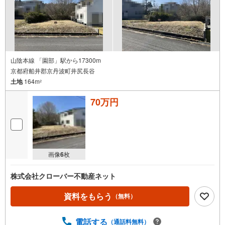
山陰本線 「園部」駅から17300m
京都府船井郡京丹波町井尻長谷
土地
164m
2
70万円
画像
6
枚
株式会社クローバー不動産ネット
資料をもらう
（無料）
電話する
（通話料無料）