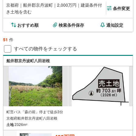
京都府｜船井郡京丹波町｜2,000万円｜建築条件付
条件変更
き土地を含む
おすすめ順
検索条件保存
通知設定
51
件
すべての物件をチェックする
船井郡京丹波町八田岩根
町営バス「森の前」停まで徒歩3分
京都府船井郡京丹波町八田岩根
土地
2326m
2