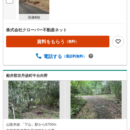
画像
6
枚
株式会社クローバー不動産ネット
資料をもらう
（無料）
電話する
（通話料無料）
船井郡京丹波町中台向野
山陰本線 「下山」駅から6700m