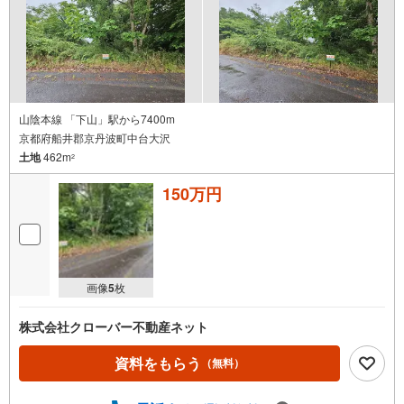
山陰本線 「下山」駅から7400m
京都府船井郡京丹波町中台大沢
土地
462m
2
150万円
画像
5
枚
株式会社クローバー不動産ネット
資料をもらう
（無料）