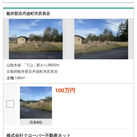
船井郡京丹波町井尻長谷
山陰本線 「下山」駅から9600m
京都府船井郡京丹波町井尻長谷
土地
166m
2
100万円
画像
6
枚
株式会社クローバー不動産ネット