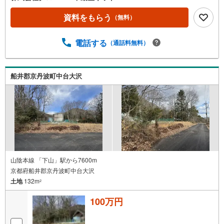
資料をもらう
（無料）
電話する
（通話料無料）
船井郡京丹波町中台大沢
山陰本線 「下山」駅から7600m
京都府船井郡京丹波町中台大沢
土地
132m
2
100万円