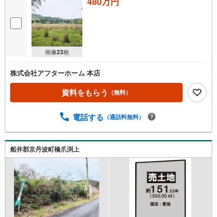
480万円
画像
23
枚
株式会社アフターホーム 本店
資料をもらう
（無料）
電話する
（通話料無料）
船井郡京丹波町橋爪渕上