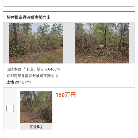
船井郡京丹波町実勢向山
山陰本線 「下山」駅から6400m
京都府船井郡京丹波町実勢向山
土地
201.27m
2
150万円
画像
5
枚