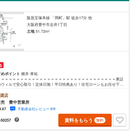
島根
岡山
広島
山口
阪線
(
0
)
近鉄長野線
(
0
)
)
ン内見(相談)可
（
1
）
IT重説可
（
0
）
はんな線
(
0
)
中区
近鉄西信貴ケーブル
(
24
)
(
0
)
香川
愛媛
高知
阪急宝塚本線 「岡町」駅 徒歩17分 他
保存した条件を見る
大阪府豊中市走井1丁目
線
(
0
)
京阪中之島線
(
0
)
南区
(
48
)
ン対応とは？
土地
51.72m
2
佐賀
長崎
熊本
大分
線
(
0
)
阪急神戸本線
(
0
)
4
)
線
(
0
)
阪神本線
(
0
)
(
5
)
豊中市
(
51
)
妙見線
(
0
)
南海線
(
0
)
この条件で検索する
この条件で検索する
この条件で検索する
この条件で検索する
この条件で検索する
この条件で検索する
市区町村以下を選択
市区町村を選択す
駅を選択する
3
)
泉大津市
(
3
)
る
川線
(
0
)
南海高野線
(
0
)
すめポイント
横井 孝祐
2
)
守口市
(
11
)
＝＝＝＝＝＝＝＝＝＝＝＝＝＝＝＝＝＝＝＝＝＝＝＝＝＝＝＝＝＝＝東証
軌道上町線
(
0
)
南海空港線
(
0
)
のウィルで安心取引！定休日無！平日特典あり！住宅ローンもお任せ下さ
8
)
八尾市
(
47
)
間800組（2022年度）を担当する専門部署が、あなたの住宅ローンをお
線
(
0
)
OsakaMetroニュートラム
(
0
)
い！リフォーム・リノベも併せて相談可能！お子様連れのご家族も落ち着
奨店
(
49
)
寝屋川市
(
34
)
話ができるよう、キッズスペースを設置しています。【営業時間 10:00-1
公園都市モノレール
(
0
)
北大阪急行電鉄
(
0
)
販売 豊中営業所
00】（年中無休）上記時間はお電話が繋がりやすくなっております。ぜひお
7
)
大東市
(
11
)
不動産会社レビュー 8件
4.87
にご連絡ください！現地をご見学される場合は「室内・現地を見学する
料）」ボタンよりご希望の日時をご記入いただけますとスムーズにご案内
9
)
柏原市
(
5
)
資料をもらう
-50257
無料
能です。＝＝＝＝＝＝＝＝＝＝＝＝＝＝＝＝＝＝＝＝＝＝＝＝＝＝＝＝＝
＝＝
)
摂津市
(
31
)