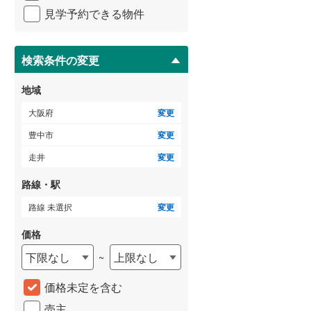
イ
見学予約できる物件
ペ
泉南市
(
11
)
ー
ジ
大阪狭山市
(
18
)
に
検索条件の変更
保
豊能郡豊能町
(
24
)
存
地域
す
泉南郡熊取町
(
3
)
る
大阪府
変更
南河内郡太子町
(
6
)
豊中市
変更
走井
変更
路線・駅
路線 未選択
変更
価格
下限なし
上限なし
~
価格未定を含む
売主