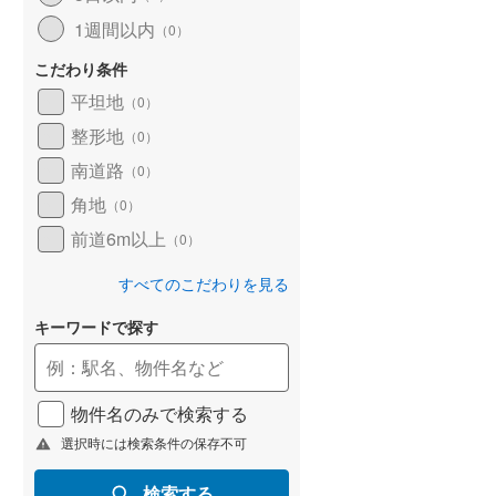
1週間以内
（
0
）
こだわり条件
平坦地
（
0
）
整形地
（
0
）
南道路
（
0
）
角地
（
0
）
前道6m以上
（
0
）
すべてのこだわりを見る
キーワードで探す
物件名のみで検索する
選択時には検索条件の保存不可
検索する