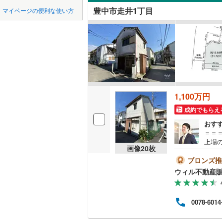
中国
鳥取
近鉄南大
豊中市走井1丁目
マイページの便利な使い方
夕日丘
(
1
オンライ
堺市
堺区
近鉄けい
(
46
)
四国
徳島
京阪交野
西区
(
39
)
オンライ
九州・沖縄
福岡
阪急千里
美原区
(
3
阪急箕面
大阪府のそのほ
岸和田市
1,100万円
能勢電鉄
かの地域
0
0
0
0
0
0
吹田市
(
3
該当物件
該当物件
該当物件
該当物件
該当物件
該当物件
件
件
件
件
件
件
成約でもらえ
南海多奈
おす
貝塚市
(
1
＝＝
阪堺電気
上場
茨木市
(
5
画像
20
枚
い！年
南海泉北
手伝
ブロンズ推
富田林市
いてお
国際文化
ウィル不動産
9:
松原市
(
7
気軽
（無
箕面市
(
2
0078-6014
が可
＝＝
門真市
(
2