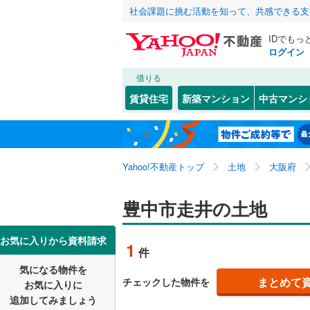
社会課題に挑む活動を知って、共感できる支
IDでもっ
ログイン
借りる
北海道
JR
北海道
東海道本線
こだわり条件
配置、向き、
賃貸住宅
新築マンション
中古マンシ
桜島線
(
0
)
前道6m
大阪市
都島区
稲津町
(
(
4
2
東北
青森
阪和線
(
0
)
平坦地
（
西淀川区
岡上の町
関東
東京
おおさか
Yahoo!不動産トップ
土地
大阪府
淀川区
柴原町
(
(
1
4
販売、価格、
港区
新千里北
(
10
)
信越・北陸
新潟
地下鉄
豊中市走井の土地
OsakaM
更地渡し
東成区
立花町
(
(
8
2
OsakaMe
東海
愛知
お気に入りから資料請求
立地
1
件
中央区
刀根山
(
(
4
1
OsakaMe
気になる物件を
最寄りの
近畿
大阪
阿倍野区
服部西町
まとめて
チェックした物件を
お気に入りに
私鉄・その他
近鉄大阪
追加してみましょう
西成区
東豊中町
(
5
オンライン対