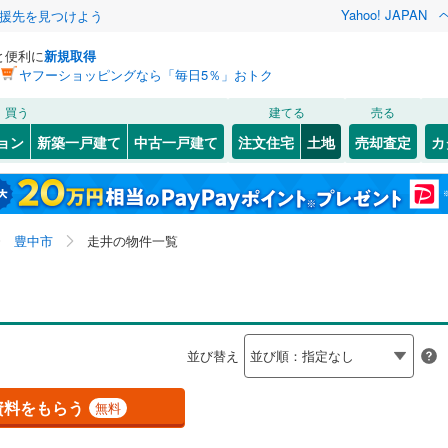
Yahoo! JAPAN
援先を見つけよう
と便利に
新規取得
ヤフーショッピングなら「毎日5％」おトク
検索条件を保存しました
買う
建てる
売る
（JR西日本）
(
0
)
関西本線（JR西日本）
(
0
)
建ち方、日当たり
ョン
新築一戸建て
中古一戸建て
注文住宅
土地
売却査定
カ
この検索条件の新着物件通知は、
マイページ
から設定できます。
福知山線
(
0
)
以上
（
0
）
角地
（
0
）
)
)
福島区
上野坂
(
(
6
2
)
)
岩手
宮城
秋田
山形
関西空港線
(
0
)
0
）
整形地
（
0
）
(
(
4
2
)
)
東淀川区
春日町
(
2
(
)
16
)
大阪府、豊中市、走井、価格未定を含む、建築条件付き
神奈川
埼玉
千葉
茨城
東線
(
0
)
東海道新幹線
(
0
)
豊中市
走井の物件一覧
6
)
)
北区
庄内幸町
(
9
)
(
1
)
土地を含む
契約、入居関連など
町
(
1
)
大正区
新千里西町
(
14
)
(
1
)
長野
富山
石川
福井
etro長堀鶴見緑地線
(
0
)
OsakaMetro今里筋線
(
0
)
（
0
）
第一種低層住居専用地域
（
0
）
)
)
城東区
長興寺北
(
15
(
2
)
)
tro谷町線
(
0
)
OsakaMetro四つ橋線
(
0
)
閉じる
閉じる
お気に入りリストを見る
お気に入りリストを見る
閉じる
閉じる
岐阜
静岡
三重
検索条件を保存する
並び替え
)
)
天王寺区
中桜塚
(
5
(
)
8
)
tro千日前線
(
0
)
OsakaMetro堺筋線
(
0
)
マイページ
駅が始発駅
（
0
）
海まで2km以内
（
0
）
兵庫
京都
滋賀
奈良
(
(
9
1
)
)
住吉区
服部南町
(
9
(
)
3
)
資料をもらう
無料
線
(
0
)
近鉄奈良線
(
0
)
(
)
5
)
住之江区
緑丘
(
3
)
(
8
)
応