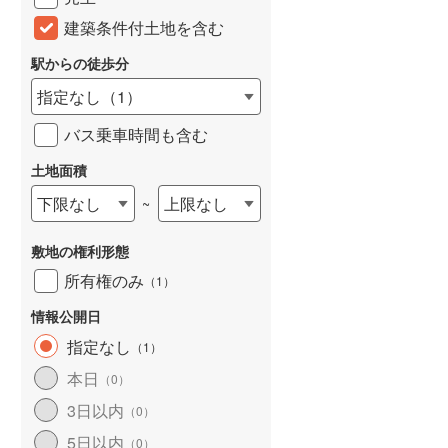
建築条件付土地を含む
駅からの徒歩分
指定なし
（
1
）
バス乗車時間も含む
土地面積
下限なし
上限なし
~
敷地の権利形態
所有権のみ
（
1
）
情報公開日
指定なし
（
1
）
本日
（
0
）
3日以内
（
0
）
5日以内
（
0
）