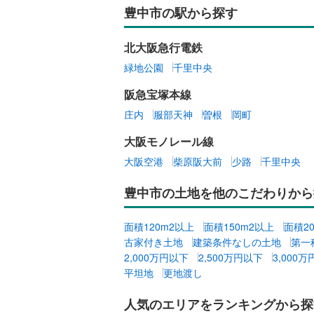
豊中市の駅から探す
北大阪急行電鉄
緑地公園
千里中央
阪急宝塚本線
庄内
服部天神
曽根
岡町
大阪モノレール線
大阪空港
柴原阪大前
少路
千里中央
豊中市の土地を他のこだわりから
面積120m2以上
面積150m2以上
面積2
古家付き土地
建築条件なしの土地
第一
2,000万円以下
2,500万円以下
3,000
平坦地
更地渡し
人気のエリアをランキングから探