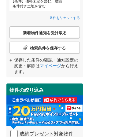
条件
価格未定を含む、建築
近鉄道明寺線
(
0
)
条件付き土地を含む
東区
京阪本線
(
37
(
)
0
)
条件をリセットする
阪急京都本線
(
0
)
北区
(
19
)
詳しく見る
こ
新着物件通知を受け取る
宮崎
鹿児島
沖縄
の
阪急宝塚本線
(
1
)
検
索
阪神なんば線
(
0
)
検索条件を保存する
条
池田市
(
16
)
件
南海高師浜線
(
0
)
保存した条件の確認・通知設定の
で
する
る
変更・解除は
マイページ
から行え
高槻市
(
191
)
条件をリセットする
条件をリセットする
条件をリセットする
条件をリセットする
条件をリセットする
条件をリセットする
通
阪堺電気軌道阪堺線
(
0
)
ます。
知
枚方市
(
83
)
を
南海汐見橋線
(
0
)
受
泉佐野市
(
1
)
物件の絞り込み
け
大阪モノレール線
(
0
)
取
河内長野市
(
50
)
る
水間鉄道
(
0
)
・
和泉市
(
12
)
条
件
羽曳野市
(
67
)
を
成約プレゼント対象物件
マ
高石市
(
5
)