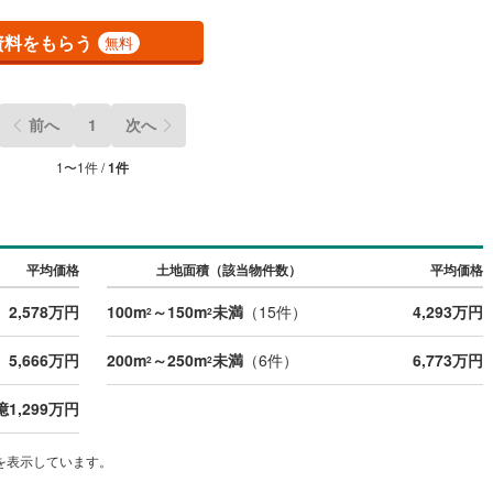
(
39
)
東大阪市
(
91
)
資料をもらう
無料
(
12
)
交野市
(
7
)
7
)
三島郡島本町
(
4
)
前へ
1
次へ
勢町
(
5
)
泉北郡忠岡町
(
0
)
1
〜
1
件 /
1
件
尻町
(
0
)
泉南郡岬町
(
14
)
河南町
(
9
)
南河内郡千早赤阪村
(
0
)
平均価格
土地面積（該当物件数）
平均価格
2,578万円
100m
～150m
未満
（
15
件）
4,293万円
2
2
5,666万円
200m
～250m
未満
（
6
件）
6,773万円
2
2
億1,299万円
を表示しています。