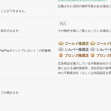
記載された項目の物件写真がある場合
くことができません。
既読
に表示されます。
その物件を既にご覧になっている場合
ゴールド推奨店
ゴールド
シルバー推奨店
シルバー
PayPayポイントプレゼント！の対象物
。
ブロンズ推奨店
ブロンズ
広告商品を購入している不動産会社の
産における成約実績等、当社所定の基
めた不動産会社（もしくは当該認定を
ップが開きます。