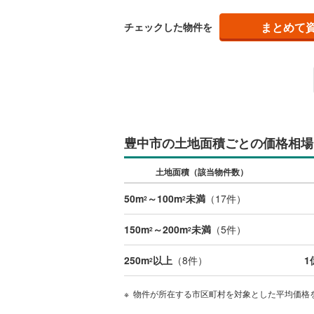
藤井寺市
まとめて
チェックした物件を
四條畷市
阪南市
(
1
豊能郡能
泉南郡田
豊中市の土地面積ごとの価格相場
南河内郡
土地面積（該当物件数）
50m
～100m
未満
（
17
件）
2
2
150m
～200m
未満
（
5
件）
2
2
250m
以上
（
8
件）
1
2
物件が所在する市区町村を対象とした平均価格