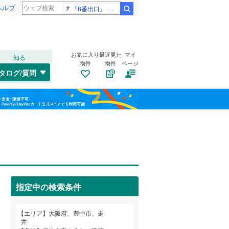
ヘルプ
『8番出口』 金ロー
検索
お気に入り
最近見た
マイ
知る
物件
物件
ページ
大阪環状線
(
0
)
タログ/質問
片町線
(
0
)
南道路
（
0
）
此花区
永楽荘
(
(
9
2
)
)
福島
東西線
(
0
)
古家あり
（
1
）
旭区
上津島
(
6
(
)
3
)
栃木
群馬
山梨
山陽新幹線
(
0
)
西区
庄内東町
(
3
)
(
1
)
浪速区
千成町
(
(
9
2
)
)
OsakaMetro御堂筋線
(
0
)
鶴見区
長興寺南
(
0
(
)
1
)
OsakaMetro中央線
(
0
)
指定中の検索条件
生野区
走井
(
1
(
)
12
)
小学校まで1km以内
（
0
）
和歌山
東住吉区
東泉丘
(
2
(
)
14
)
エリア
大阪府、豊中市、走
近鉄信貴線
(
0
)
井
平野区
箕輪
(
1
(
)
26
)