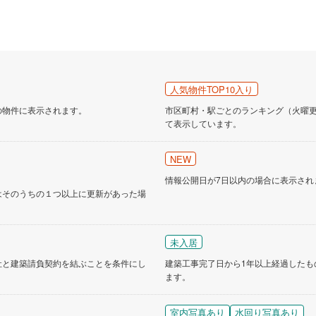
人気物件TOP10入り
の物件に表示されます。
市区町村・駅ごとのランキング（火曜更新
て表示しています。
NEW
情報公開日が7日以内の場合に表示され
はそのうちの１つ以上に更新があった場
未入居
社と建築請負契約を結ぶことを条件にし
建築工事完了日から1年以上経過したも
ます。
室内写真あり
水回り写真あり