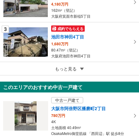
4,180万円
保
162m
（登記）
2
存
大阪府箕面市新稲5丁目
す
る
3
成約でもらえる
池田市神田4丁目
1,680万円
80.47m
（登記）
2
大阪府池田市神田4丁目
3
交野市倉治6丁目
もっと見る
2,480万円
148.65m
（登記）
2
このエリアのおすすめ中古一戸建て
大阪府交野市倉治6丁目
中古一戸建て
大阪市阿倍野区播磨町2丁目
780万円
4K
土地面積 40.49m
2
OsakaMetro御堂筋線 「西田辺」駅 徒歩8分