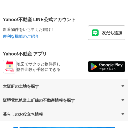
Yahoo!不動産 LINE公式アカウント
新着物件をいち早くお届け！
友だち追加
便利な機能のご紹介
Yahoo!不動産 アプリ
地図でサクッと物件探し
物件比較が手軽にできる
大阪府の土地を探す
阪堺電気軌道上町線の不動産情報を探す
路線・駅から探す
地域から探す
暮らしのお役立ち情報
不動産・住宅
賃貸住宅
通勤・通学時間から探す
地図から探す