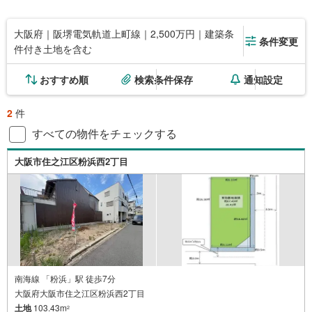
大阪府｜阪堺電気軌道上町線｜2,500万円｜建築条
条件変更
件付き土地を含む
おすすめ順
検索条件保存
通知設定
2
件
すべての物件をチェックする
大阪市住之江区粉浜西2丁目
南海線 「粉浜」駅 徒歩7分
大阪府大阪市住之江区粉浜西2丁目
土地
103.43m
2