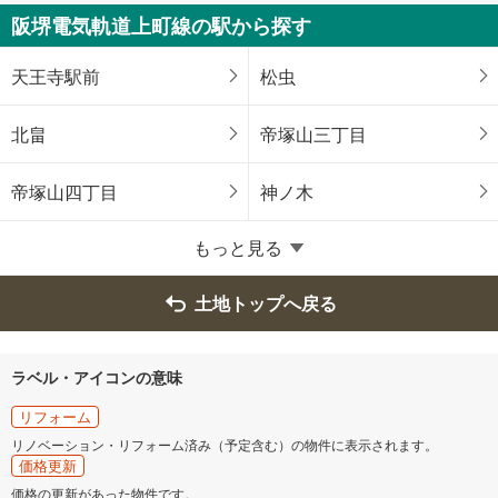
堺区
中区
阪堺電気軌道上町線の駅から探す
東区
西区
天王寺駅前
松虫
南区
北区
北畠
帝塚山三丁目
美原区
帝塚山四丁目
神ノ木
大阪府のそのほかの地域
もっと見る
岸和田市
豊中市
土地トップへ戻る
池田市
吹田市
ラベル・アイコンの意味
泉大津市
高槻市
リフォーム
リノベーション・リフォーム済み（予定含む）の物件に表示されます。
貝塚市
守口市
価格更新
価格の更新があった物件です。