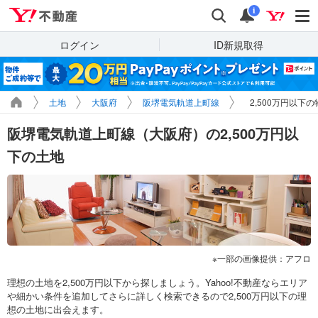
Yahoo!不動産
検索
通知
i
ログイン
ID新規取得
土地
大阪府
阪堺電気軌道上町線
2,500万円以下
阪堺電気軌道上町線（大阪府）の2,500万円以
下の土地
一部の画像提供：アフロ
理想の土地を2,500万円以下から探しましょう。Yahoo!不動産ならエリア
や細かい条件を追加してさらに詳しく検索できるので2,500万円以下の理
想の土地に出会えます。