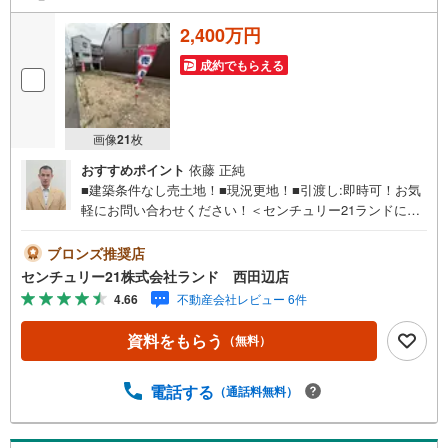
2,400万円
成約でもらえる
画像
21
枚
おすすめポイント
依藤 正純
■建築条件なし売土地！■現況更地！■引渡し:即時可！お気
軽にお問い合わせください！＜センチュリー21ランドにつ
いて＞●センチュリー21ランド西田辺店は・・・ お客様
のニーズに寄り添い、大切なお住まいのご購入に最後まで
ブロンズ推奨店
伴走いたします！●リフォームのご相談も承っております。
センチュリー21株式会社ランド 西田辺店
●購入・売却・ローンのご相談・・・なんでもお気軽にご相
4.66
不動産会社レビュー 6件
談くださいませ！〇大阪メトロ御堂筋線「西田辺」駅より
徒歩1分！〇営業時間:10:00～20:00（火曜日・水曜日定休
資料をもらう
（無料）
日※祝日は営業）事前にご連絡いただけますと、スムーズに
ご案内が可能です。ご連絡お待ちしております！
電話する
（通話料無料）