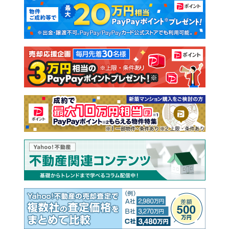
マンションカタログ
教えて！住まいの先生
新築マンション
中古マンション
新築一戸建て
中古一戸建て
注文住宅
土地
売却査定