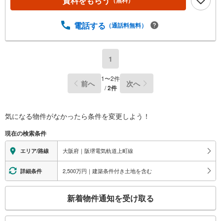
資料をもらう
（無料）
電話する
（通話料無料）
1
1
〜
2
件
前へ
次へ
/
2
件
気になる物件がなかったら
条件を変更しよう！
現在の検索条件
大阪府｜阪堺電気軌道上町線
エリア/路線
2,500万円｜建築条件付き土地を含む
詳細条件
こ
新着物件通知を受け取る
の
検