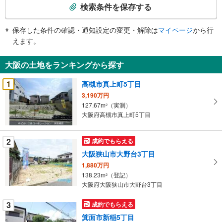
索
検索条件を保存する
条
件
保存した条件の確認・通知設定の変更・解除は
マイページ
から行
で
えます。
通
知
大阪の土地をランキングから探す
を
受
1
高槻市真上町5丁目
け
3,190万円
取
127.67m
（実測）
2
る
大阪府高槻市真上町5丁目
・
条
2
成約でもらえる
件
大阪狭山市大野台3丁目
を
1,880万円
マ
138.23m
（登記）
2
イ
大阪府大阪狭山市大野台3丁目
ペ
ー
3
成約でもらえる
ジ
箕面市新稲5丁目
に