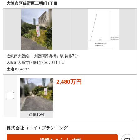
大阪市阿倍野区三明町1丁目
近鉄南大阪線 「大阪阿部野橋」駅 徒歩7分
大阪府大阪市阿倍野区三明町1丁目
土地
61.48m
2
2,480万円
画像
15
枚
株式会社ココイエプランニング