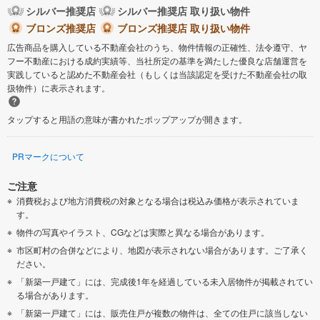
シルバー推奨店
シルバー推奨店 取り扱い物件
泉南市
ブロンズ推奨店
ブロンズ推奨店 取り扱い物件
四條畷市
広告商品を購入している不動産会社のうち、物件情報の正確性、法令遵守、ヤ
フー不動産における成約実績等、当社所定の基準を満たした優良な店舗運営を
交野市
大阪狭山市
実践していると認めた不動産会社（もしくは当該認定を受けた不動産会社の取
扱物件）に表示されます。
阪南市
三島郡島本町
タップすると用語の意味が書かれたポップアップが開きます。
豊能郡豊能町
豊能郡能勢町
PRマークについて
泉南郡熊取町
泉南郡岬町
ご注意
消費税および地方消費税の対象となる場合は税込み価格が表示されていま
南河内郡太子町
南河内郡河南町
す。
物件の写真やイラスト、CGなどは実際と異なる場合があります。
市区町村の合併などにより、地図が表示されない場合があります。ご了承く
ださい。
「新築一戸建て」には、完成後1年を経過している未入居物件が掲載されてい
る場合があります。
「新築一戸建て」には、販売住戸が複数の物件は、全ての住戸に該当しない