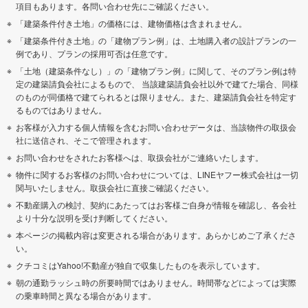
項目もあります。各問い合わせ先にご確認ください。
「建築条件付き土地」の価格には、建物価格は含まれません。
「建築条件付き土地」の「建物プラン例」は、土地購入者の設計プランの一
例であり、プランの採用可否は任意です。
「土地（建築条件なし）」の「建物プラン例」に関して、そのプラン例は特
定の建築請負会社によるもので、 当該建築請負会社以外で建てた場合、同様
のものが同価格で建てられるとは限りません。また、建築請負会社を特定す
るものではありません。
お客様が入力する個人情報を含むお問い合わせデータは、当該物件の取扱会
社に送信され、そこで管理されます。
お問い合わせをされたお客様へは、取扱会社がご連絡いたします。
物件に関するお客様のお問い合わせについては、LINEヤフー株式会社は一切
関与いたしません。取扱会社に直接ご確認ください。
不動産購入の検討、契約にあたってはお客様ご自身が情報を確認し、各会社
より十分な説明を受け判断してください。
本ページの掲載内容は変更される場合があります。あらかじめご了承くださ
い。
クチコミはYahoo!不動産が独自で収集したものを表示しています。
朝の通勤ラッシュ時の所要時間ではありません。時間帯などによっては実際
の乗車時間と異なる場合があります。