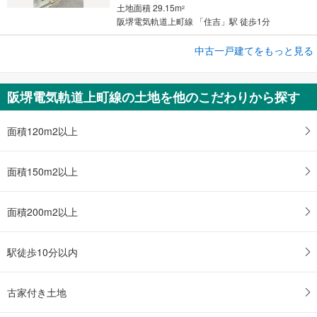
土地面積 29.15m
2
阪堺電気軌道上町線 「住吉」駅 徒歩1分
中古一戸建てをもっと見る
中古一戸建て
大阪市阿倍野区松虫通2丁目
1,180万円
阪堺電気軌道上町線の土地を他のこだわりから探す
3SDK
土地面積 112.03m
2
阪堺電気軌道上町線 「松虫」駅 徒歩6分
面積120m2以上
面積150m2以上
面積200m2以上
駅徒歩10分以内
古家付き土地