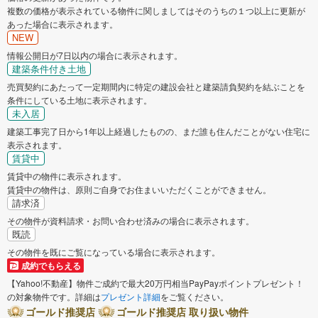
複数の価格が表示されている物件に関しましてはそのうちの１つ以上に更新が
枚方市
茨木市
あった場合に表示されます。
NEW
八尾市
泉佐野市
情報公開日が7日以内の場合に表示されます。
建築条件付き土地
富田林市
売買契約にあたって一定期間内に特定の建設会社と建築請負契約を結ぶことを
寝屋川市
条件にしている土地に表示されます。
未入居
河内長野市
松原市
建築工事完了日から1年以上経過したものの、まだ誰も住んだことがない住宅に
表示されます。
賃貸中
大東市
和泉市
賃貸中の物件に表示されます。
賃貸中の物件は、原則ご自身でお住まいいただくことができません。
箕面市
柏原市
請求済
その物件が資料請求・お問い合わせ済みの場合に表示されます。
既読
羽曳野市
門真市
その物件を既にご覧になっている場合に表示されます。
成約でもらえる
摂津市
高石市
【Yahoo!不動産】物件ご成約で最大20万円相当PayPayポイントプレゼント！
の対象物件です。詳細は
プレゼント詳細
をご覧ください。
藤井寺市
東大阪市
ゴールド推奨店
ゴールド推奨店 取り扱い物件