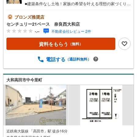
■建築条件なし土地！家族の希望を叶える理想の家づくり！
◇ご案内について◇・水曜日も休まず営業中！・お仕事終
わりのお時間でもご見学可！・今から見たい！というお声
ブロンズ推奨店
にもご対応できます！◇住宅ローンもお任せください！
センチュリー21ベース 奈良西大和店
◇・提携銀行多数あり（地方銀行・都市銀行・信用金庫et
-.--
不動産会社レビュー 2件
c）・優遇後適用金利 0.875％～（審査内容により異なりま
す）--- ◇◇ Yahoo！不動産キャンペーン対象店舗 ◇◇ ----
資料をもらう
（無料）
当店で物件を成約いただくとPayPayボーナスライトがもら
える【Yahoo！不動産/物件ご成約キャンペーン】の対象に
なります。「資料をもらう」「見学予約をする」からエン
電話する
（通話料無料）
トリーください。※必ずYahoo！ JAPAN IDでログインのう
えお問い合わせください。-----------------------------
大和高田市中今里町
近鉄南大阪線 「高田市」駅 徒歩16分