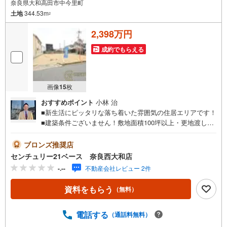
奈良県大和高田市中今里町
土地
344.53m
2
2,398万円
成約でもらえる
画像
15
枚
おすすめポイント
小林 治
■新生活にピッタリな落ち着いた雰囲気の住居エリアです！
■建築条件ございません！敷地面積100坪以上・更地渡し！
◇ご案内について◇・水曜日も休まず営業中！・お仕事終
わりのお時間でもご見学可！・今から見たい！というお声
ブロンズ推奨店
にもご対応できます！◇住宅ローンもお任せください！
センチュリー21ベース 奈良西大和店
◇・提携銀行多数あり（地方銀行・都市銀行・信用金庫et
-.--
不動産会社レビュー 2件
c）・優遇後適用金利 0.875％～（審査内容により異なりま
す）--- ◇◇ Yahoo！不動産キャンペーン対象店舗 ◇◇ ----
資料をもらう
（無料）
当店で物件を成約いただくとPayPayボーナスライトがもら
える【Yahoo！不動産/物件ご成約キャンペーン】の対象に
なります。「資料をもらう」「見学予約をする」からエン
電話する
（通話料無料）
トリーください。※必ずYahoo！ JAPAN IDでログインのう