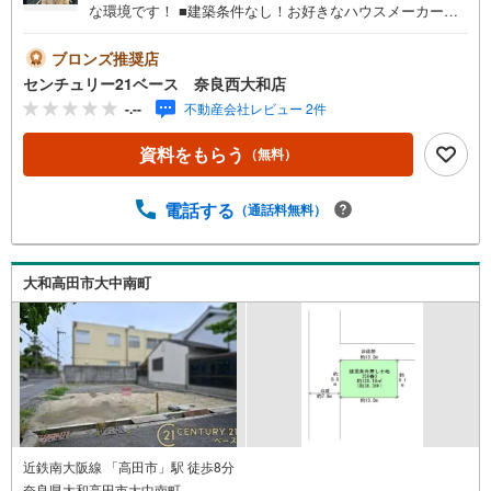
な環境です！ ■建築条件なし！お好きなハウスメーカーで
納得のプランニングが可能！◇ご案内について◇・水曜日
も休まず営業中！・お仕事終わりのお時間でもご見学
ブロンズ推奨店
可！・今から見たい！というお声にもご対応できます！◇
センチュリー21ベース 奈良西大和店
住宅ローンもお任せください！◇・提携銀行多数あり（地
-.--
不動産会社レビュー 2件
方銀行・都市銀行・信用金庫etc）・優遇後適用金利 0.87
5％～（審査内容により異なります）--- ◇◇ Yahoo！不動
資料をもらう
（無料）
産キャンペーン対象店舗 ◇◇ ----当店で物件を成約いただ
くとPayPayボーナスライトがもらえる【Yahoo！不動産/物
件ご成約キャンペーン】の対象になります。「資料をもら
電話する
（通話料無料）
う」「見学予約をする」からエントリーください。※必ずY
ahoo！ JAPAN IDでログインのうえお問い合わせくださ
い。-----------------------------
大和高田市大中南町
近鉄南大阪線 「高田市」駅 徒歩8分
奈良県大和高田市大中南町