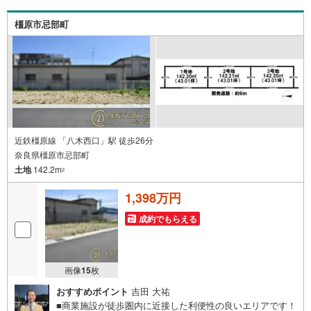
のうえお問い合わせください。-----------------------------
橿原市忌部町
近鉄橿原線 「八木西口」駅 徒歩26分
奈良県橿原市忌部町
土地
142.2m
2
1,398万円
成約でもらえる
画像
15
枚
おすすめポイント
吉田 大祐
■商業施設が徒歩圏内に近接した利便性の良いエリアです！