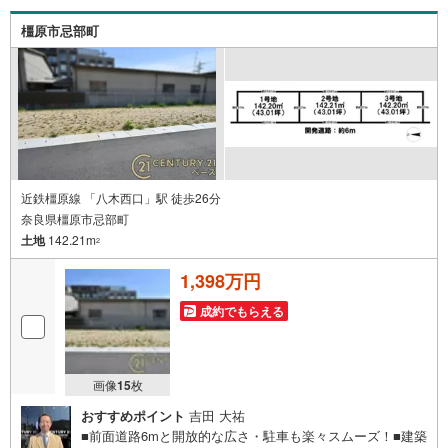
ンのうえお問い合わせください。-----------------------------
橿原市忌部町
近鉄橿原線 「八木西口」駅 徒歩26分
奈良県橿原市忌部町
土地
142.21m
2
1,398万円
成約でもらえる
画像
15
枚
おすすめポイント
吉田 大祐
■前面道路6mと開放的な広さ・駐車も楽々スムーズ！■建築