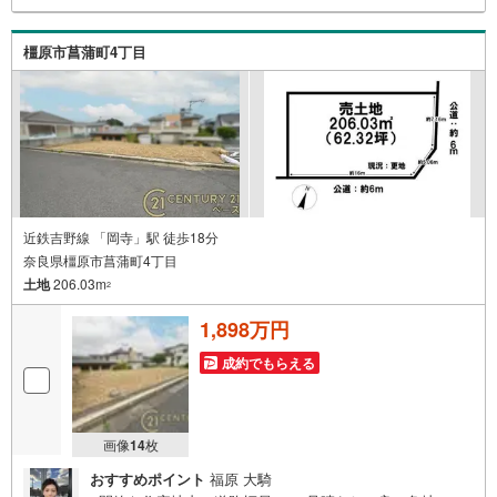
N IDでログインのうえお問い合わせください。------------------
-----------
橿原市菖蒲町4丁目
近鉄吉野線 「岡寺」駅 徒歩18分
奈良県橿原市菖蒲町4丁目
土地
206.03m
2
1,898万円
成約でもらえる
画像
14
枚
おすすめポイント
福原 大騎