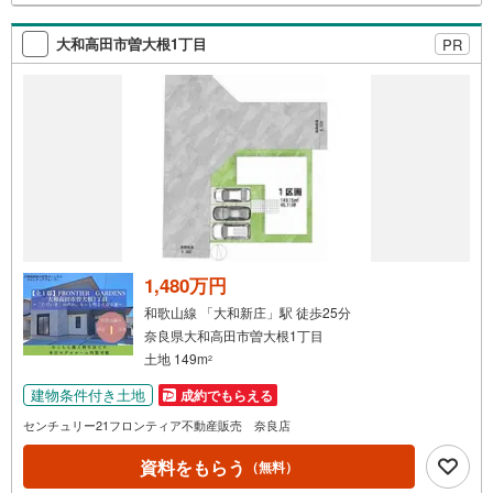
でログインのうえお問い合わせください。------------------------
-----
大和高田市曽大根1丁目
PR
1,480万円
和歌山線 「大和新庄」駅 徒歩25分
奈良県大和高田市曽大根1丁目
土地 149m
2
建物条件付き土地
成約でもらえる
センチュリー21フロンティア不動産販売 奈良店
資料をもらう
（無料）