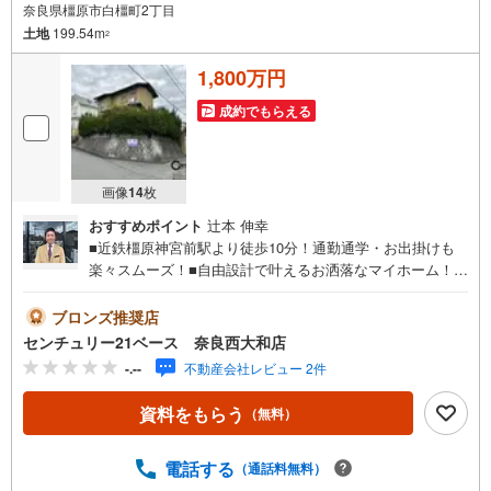
奈良県橿原市白橿町2丁目
土地
199.54m
2
1,800万円
成約でもらえる
画像
14
枚
おすすめポイント
辻本 伸幸
■近鉄橿原神宮前駅より徒歩10分！通勤通学・お出掛けも
楽々スムーズ！■自由設計で叶えるお洒落なマイホーム！建
築条件なし土地です！◇ご案内について◇・水曜日も休ま
ず営業中！・お仕事終わりのお時間でもご見学可！・今か
ブロンズ推奨店
ら見たい！というお声にもご対応できます！◇住宅ローン
センチュリー21ベース 奈良西大和店
もお任せください！◇・提携銀行多数あり（地方銀行・都
-.--
不動産会社レビュー 2件
市銀行・信用金庫etc）・優遇後適用金利 0.875％～（審査
内容により異なります）--- ◇◇ Yahoo！不動産キャンペー
資料をもらう
（無料）
ン対象店舗 ◇◇ ----当店で物件を成約いただくとPayPayボ
ーナスライトがもらえる【Yahoo！不動産/物件ご成約キャ
ンペーン】の対象になります。「資料をもらう」「見学予
電話する
（通話料無料）
約をする」からエントリーください。※必ずYahoo！ JAPA