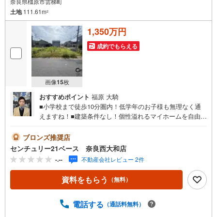
奈良県橿原市雲梯町
土地
111.61m
2
1,350万円
成約でもらえる
画像
15
枚
おすすめポイント
福原 大騎
■小学校まで徒歩10分圏内！低学年のお子様も無理なく通
えますね！■建築条件なし！個性溢れるマイホームを自由に
プランニング！◇ご案内について◇・水曜日も休まず営業
中！・お仕事終わりのお時間でもご見学可！・今から見た
ブロンズ推奨店
い！というお声にもご対応できます！◇住宅ローンもお任
センチュリー21ベース 奈良西大和店
せください！◇・提携銀行多数あり（地方銀行・都市銀
-.--
不動産会社レビュー 2件
行・信用金庫etc）・優遇後適用金利 0.875％～（審査内容
により異なります）--- ◇◇ Yahoo！不動産キャンペーン対
資料をもらう
（無料）
象店舗 ◇◇ ----当店で物件を成約いただくとPayPayボーナ
スライトがもらえる【Yahoo！不動産/物件ご成約キャンペ
ーン】の対象になります。「資料をもらう」「見学予約を
電話する
（通話料無料）
する」からエントリーください。※必ずYahoo！ JAPAN ID