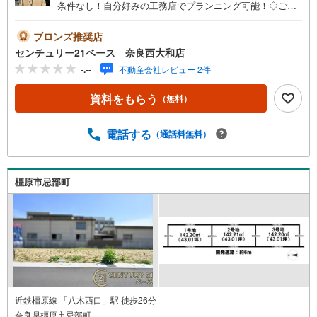
条件なし！自分好みの工務店でプランニング可能！◇ご案
内について◇・水曜日も休まず営業中！・お仕事終わりの
お時間でもご見学可！・今から見たい！というお声にもご
ブロンズ推奨店
対応できます！◇住宅ローンもお任せください！◇・提携
センチュリー21ベース 奈良西大和店
銀行多数あり（地方銀行・都市銀行・信用金庫etc）・優遇
-.--
不動産会社レビュー 2件
後適用金利 0.875％～（審査内容により異なります）--- ◇
◇ Yahoo！不動産キャンペーン対象店舗 ◇◇ ----当店で物
資料をもらう
（無料）
件を成約いただくとPayPayボーナスライトがもらえる【Y
ahoo！不動産/物件ご成約キャンペーン】の対象になりま
す。「資料をもらう」「見学予約をする」からエントリー
電話する
（通話料無料）
ください。※必ずYahoo！ JAPAN IDでログインのうえお問
い合わせください。-----------------------------
橿原市忌部町
近鉄橿原線 「八木西口」駅 徒歩26分
奈良県橿原市忌部町