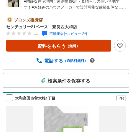
■閑静な住宅地内！道路幅員6m・見晴らしの良い角地で
す！■お好みのハウスメーカーで設計可能な建築条件なし土
地！◇ご案内について◇・水曜日も休まず営業中！・お仕
事終わりのお時間でもご見学可！・今から見たい！という
ブロンズ推奨店
お声にもご対応できます！◇住宅ローンもお任せくださ
センチュリー21ベース 奈良西大和店
い！◇・提携銀行多数あり（地方銀行・都市銀行・信用金
-.--
不動産会社レビュー 2件
庫etc）・優遇後適用金利 0.875％～（審査内容により異な
ります）--- ◇◇ Yahoo！不動産キャンペーン対象店舗 ◇◇
資料をもらう
（無料）
----当店で物件を成約いただくとPayPayボーナスライトが
もらえる【Yahoo！不動産/物件ご成約キャンペーン】の対
象になります。「資料をもらう」「見学予約をする」から
電話する
（通話料無料）
エントリーください。※必ずYahoo！ JAPAN IDでログイン
のうえお問い合わせください。-----------------------------
こ
検索条件を保存する
の
検
索
大和高田市曽大根1丁目
PR
条
件
で
通
知