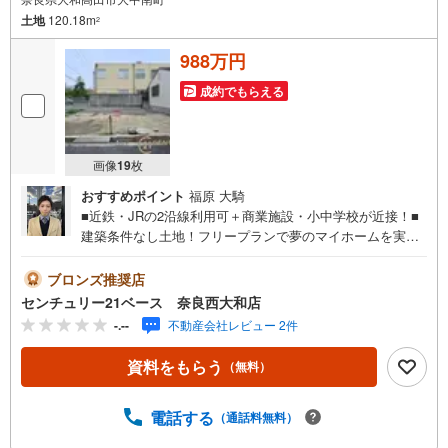
土地
120.18m
2
988万円
成約でもらえる
画像
19
枚
おすすめポイント
福原 大騎
■近鉄・JRの2沿線利用可＋商業施設・小中学校が近接！■
建築条件なし土地！フリープランで夢のマイホームを実
現！◇ご案内について◇・水曜日も休まず営業中！・お仕
事終わりのお時間でもご見学可！・今から見たい！という
ブロンズ推奨店
お声にもご対応できます！◇住宅ローンもお任せくださ
センチュリー21ベース 奈良西大和店
い！◇・提携銀行多数あり（地方銀行・都市銀行・信用金
-.--
不動産会社レビュー 2件
庫etc）・優遇後適用金利 0.875％～（審査内容により異な
ります）--- ◇◇ Yahoo！不動産キャンペーン対象店舗 ◇◇
資料をもらう
（無料）
----当店で物件を成約いただくとPayPayボーナスライトが
もらえる【Yahoo！不動産/物件ご成約キャンペーン】の対
象になります。「資料をもらう」「見学予約をする」から
電話する
（通話料無料）
エントリーください。※必ずYahoo！ JAPAN IDでログイン