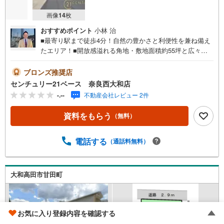
画像
14
枚
おすすめポイント
小林 治
■最寄り駅まで徒歩4分！自然の豊かさと利便性を兼ね備え
たエリア！■開放感溢れる角地・敷地面積約55坪と広々！
建築条件なし土地です！◇ご案内について◇・水曜日も休
まず営業中！・お仕事終わりのお時間でもご見学可！・今
ブロンズ推奨店
から見たい！というお声にもご対応できます！◇住宅ロー
センチュリー21ベース 奈良西大和店
ンもお任せください！◇・提携銀行多数あり（地方銀行・
-.--
不動産会社レビュー 2件
都市銀行・信用金庫etc）・優遇後適用金利 0.875％～（審
査内容により異なります）--- ◇◇ Yahoo！不動産キャンペ
資料をもらう
（無料）
ーン対象店舗 ◇◇ ----当店で物件を成約いただくとPayPay
ボーナスライトがもらえる【Yahoo！不動産/物件ご成約キ
ャンペーン】の対象になります。「資料をもらう」「見学
電話する
（通話料無料）
予約をする」からエントリーください。※必ずYahoo！ JAP
AN IDでログインのうえお問い合わせください。----------------
-------------
大和高田市甘田町
お気に入り登録内容を確認する