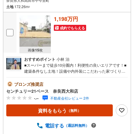
奈良県大和高田市中今里町
土地
172.26m
2
1,198万円
成約でもらえる
画像
15
枚
おすすめポイント
小林 治
■スーパーまで徒歩10分圏内！利便性の良いエリアです！■
建築条件なし土地！設備や内外装にこだわった家づくり
◎！◇ご案内について◇・水曜日も休まず営業中！・お仕
事終わりのお時間でもご見学可！・今から見たい！という
ブロンズ推奨店
お声にもご対応できます！◇住宅ローンもお任せくださ
センチュリー21ベース 奈良西大和店
い！◇・提携銀行多数あり（地方銀行・都市銀行・信用金
-.--
不動産会社レビュー 2件
庫etc）・優遇後適用金利 0.875％～（審査内容により異な
ります）--- ◇◇ Yahoo！不動産キャンペーン対象店舗 ◇◇
資料をもらう
（無料）
----当店で物件を成約いただくとPayPayボーナスライトが
もらえる【Yahoo！不動産/物件ご成約キャンペーン】の対
象になります。「資料をもらう」「見学予約をする」から
電話する
（通話料無料）
エントリーください。※必ずYahoo！ JAPAN IDでログイン