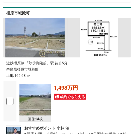
えお問い合わせください。-----------------------------
橿原市城殿町
近鉄橿原線 「畝傍御陵前」駅 徒歩5分
奈良県橿原市城殿町
土地
165.68m
2
1,498万円
成約でもらえる
画像
14
枚
おすすめポイント
小林 治
■最寄り駅、小学校、スーパーが徒歩10分圏内に近接！■前