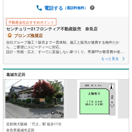
電話する
（通話料無料）
不動産会社おすすめポイント
センチュリー21フロンティア不動産販売 奈良店
ブロンズ推奨店
自社グループ施工！販売まで一貫体制。施工と販売が連携する物件だか
ら、ご要望にスピーディーに対応。
設計・性能・広さ、すべてに妥協しない家づくり。専属FPが教育費や老後
も見据えた資金計画をサポートします！
もっと見る
～自社ブランド物件:建売価格で「理想」を諦めない住まい～
葛城市疋田
■なぜ建売価格で「理想」が叶うのか？
施工から販売までグループ内で完結させることで中間コストを徹底カッ
ト。その分を「広さ」と「性能」に還元しました
■「お金の理想」も諦めない。専属FPによる無料相談
・家計の「見える化」で安心を
教育費や老後資金など将来の出費を数値化。一生涯の家計シミュレーショ
ンを作成します。
・プロならではのアドバイス
「最適な銀行は？」「今の年収で大丈夫？」といった疑問から住宅ローン
近鉄南大阪線 「尺土」駅 徒歩11分
の最大活用まで、家計を守る具体的なプランをご提案
奈良県葛城市疋田