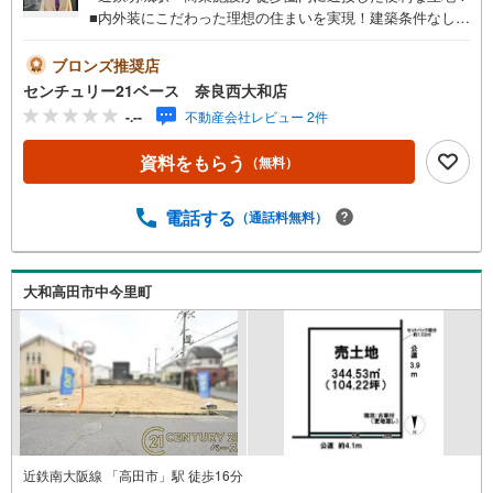
■内外装にこだわった理想の住まいを実現！建築条件なし土
地！◇ご案内について◇・水曜日も休まず営業中！・お仕
事終わりのお時間でもご見学可！・今から見たい！という
ブロンズ推奨店
お声にもご対応できます！◇住宅ローンもお任せくださ
センチュリー21ベース 奈良西大和店
い！◇・提携銀行多数あり（地方銀行・都市銀行・信用金
-.--
不動産会社レビュー 2件
庫etc）・優遇後適用金利 0.875％～（審査内容により異な
ります）--- ◇◇ Yahoo！不動産キャンペーン対象店舗 ◇◇
資料をもらう
（無料）
----当店で物件を成約いただくとPayPayボーナスライトが
もらえる【Yahoo！不動産/物件ご成約キャンペーン】の対
象になります。「資料をもらう」「見学予約をする」から
電話する
（通話料無料）
エントリーください。※必ずYahoo！ JAPAN IDでログイン
のうえお問い合わせください。-----------------------------
大和高田市中今里町
近鉄南大阪線 「高田市」駅 徒歩16分