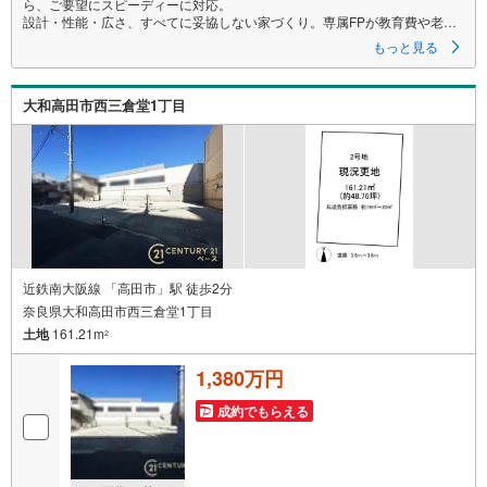
ら、ご要望にスピーディーに対応。
設計・性能・広さ、すべてに妥協しない家づくり。専属FPが教育費や老後
も見据えた資金計画をサポートします！
もっと見る
～自社ブランド物件:建売価格で「理想」を諦めない住まい～
大和高田市西三倉堂1丁目
■なぜ建売価格で「理想」が叶うのか？
施工から販売までグループ内で完結させることで中間コストを徹底カッ
ト。その分を「広さ」と「性能」に還元しました
■「お金の理想」も諦めない。専属FPによる無料相談
・家計の「見える化」で安心を
教育費や老後資金など将来の出費を数値化。一生涯の家計シミュレーショ
ンを作成します。
・プロならではのアドバイス
「最適な銀行は？」「今の年収で大丈夫？」といった疑問から住宅ローン
近鉄南大阪線 「高田市」駅 徒歩2分
の最大活用まで、家計を守る具体的なプランをご提案
奈良県大和高田市西三倉堂1丁目
土地
161.21m
「自分らしい家」と「安心できる将来」
2
どちらもフロンティアで叶えませんか？
当日の現地見学・FP相談も受付中です
1,380万円
成約でもらえる