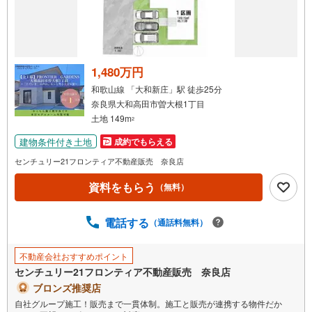
を
受
け
取
る
1,480万円
・
和歌山線 「大和新庄」駅 徒歩25分
条
奈良県大和高田市曽大根1丁目
件
土地 149m
2
を
建物条件付き土地
成約でもらえる
マ
イ
センチュリー21フロンティア不動産販売 奈良店
ペ
資料をもらう
（無料）
ー
ジ
に
電話する
（通話料無料）
保
存
不動産会社おすすめポイント
す
センチュリー21フロンティア不動産販売 奈良店
る
ブロンズ推奨店
自社グループ施工！販売まで一貫体制。施工と販売が連携する物件だか