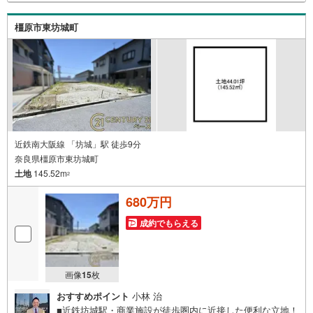
のうえお問い合わせください。-----------------------------
橿原市東坊城町
近鉄南大阪線 「坊城」駅 徒歩9分
奈良県橿原市東坊城町
土地
145.52m
2
680万円
成約でもらえる
画像
15
枚
おすすめポイント
小林 治
■近鉄坊城駅・商業施設が徒歩圏内に近接した便利な立地！