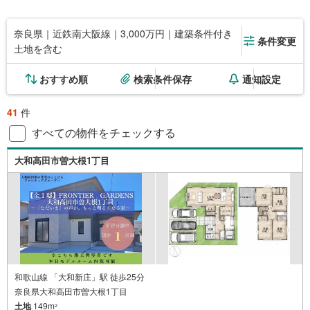
奈良県｜近鉄南大阪線｜3,000万円｜建築条件付き
条件変更
土地を含む
おすすめ順
検索条件保存
通知設定
41
件
すべての物件をチェックする
大和高田市曽大根1丁目
和歌山線 「大和新庄」駅 徒歩25分
奈良県大和高田市曽大根1丁目
土地
149m
2