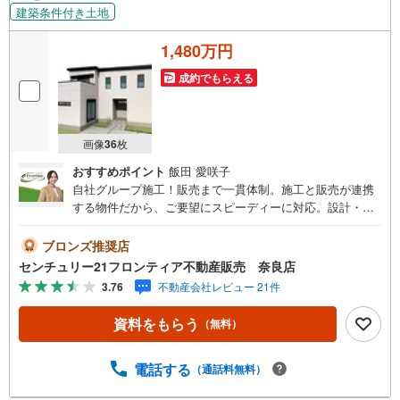
建築条件付き土地
1,480万円
成約でもらえる
画像
36
枚
おすすめポイント
飯田 愛咲子
自社グループ施工！販売まで一貫体制。施工と販売が連携
する物件だから、ご要望にスピーディーに対応。設計・性
能・広さ、すべてに妥協しない家づくり。専属FPが教育費
や老後も見据えた資金計画をサポートします！～自社ブラ
ブロンズ推奨店
ンド物件:建売価格で「理想」を諦めない住まい～■なぜ建
センチュリー21フロンティア不動産販売 奈良店
売価格で「理想」が叶うのか？ 施工から販売までグループ
3.76
不動産会社レビュー 21件
内で完結させることで中間コストを徹底カット。その分を
「広さ」と「性能」に還元しました■「お金の理想」も諦め
資料をもらう
（無料）
ない。専属FPによる無料相談 ・家計の「見える化」で安心
を 教育費や老後資金など将来の出費を数値化。一生涯の家
計シミュレーションを作成します。 ・プロならではのアド
電話する
（通話料無料）
バイス 「最適な銀行は？」「今の年収で大丈夫？」といっ