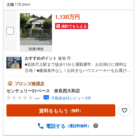
土地
179.24m
「自分らしい家」と「安心できる将来」
2
どちらもフロンティアで叶えませんか？
当日の現地見学・FP相談も受付中です
1,130万円
成約でもらえる
画像
16
枚
おすすめポイント
遠地 司
■近鉄尺土駅まで徒歩11分と通勤通学、お出掛けに便利な
立地！■建築条件なし！お好きなハウスメーカーをお選び頂
けます！◇ご案内について◇・水曜日も休まず営業中！・
お仕事終わりのお時間でもご見学可！・今から見たい！と
ブロンズ推奨店
いうお声にもご対応できます！◇住宅ローンもお任せくだ
センチュリー21ベース 奈良西大和店
さい！◇・提携銀行多数あり（地方銀行・都市銀行・信用
-.--
不動産会社レビュー 2件
金庫etc）・優遇後適用金利 0.875％～（審査内容により異
なります）--- ◇◇ Yahoo！不動産キャンペーン対象店舗 ◇
資料をもらう
（無料）
◇ ----当店で物件を成約いただくとPayPayボーナスライト
がもらえる【Yahoo！不動産/物件ご成約キャンペーン】の
対象になります。「資料をもらう」「見学予約をする」か
電話する
（通話料無料）
らエントリーください。※必ずYahoo！ JAPAN IDでログイ