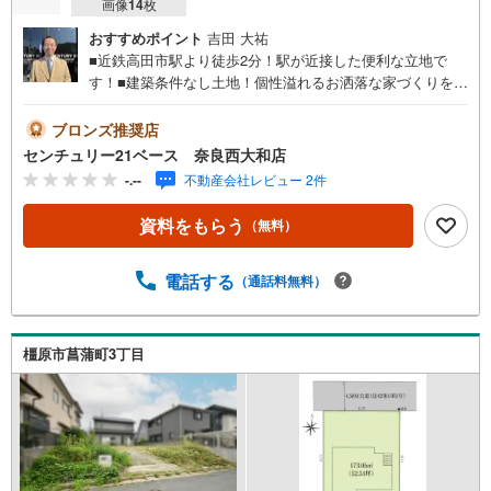
画像
14
枚
おすすめポイント
吉田 大祐
■近鉄高田市駅より徒歩2分！駅が近接した便利な立地で
す！■建築条件なし土地！個性溢れるお洒落な家づくりを実
現！◇ご案内について◇・水曜日も休まず営業中！・お仕
事終わりのお時間でもご見学可！・今から見たい！という
ブロンズ推奨店
お声にもご対応できます！◇住宅ローンもお任せくださ
センチュリー21ベース 奈良西大和店
い！◇・提携銀行多数あり（地方銀行・都市銀行・信用金
-.--
不動産会社レビュー 2件
庫etc）・優遇後適用金利 0.875％～（審査内容により異な
ります）--- ◇◇ Yahoo！不動産キャンペーン対象店舗 ◇◇
資料をもらう
（無料）
----当店で物件を成約いただくとPayPayボーナスライトが
もらえる【Yahoo！不動産/物件ご成約キャンペーン】の対
象になります。「資料をもらう」「見学予約をする」から
電話する
（通話料無料）
エントリーください。※必ずYahoo！ JAPAN IDでログイン
のうえお問い合わせください。-----------------------------
橿原市菖蒲町3丁目