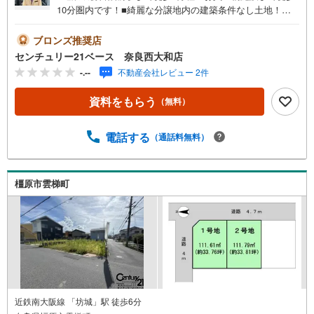
10分圏内です！■綺麗な分譲地内の建築条件なし土地！理
想の間取をプランニング可能です！◇ご案内について◇・
水曜日も休まず営業中！・お仕事終わりのお時間でもご見
ブロンズ推奨店
学可！・今から見たい！というお声にもご対応できます！
センチュリー21ベース 奈良西大和店
◇住宅ローンもお任せください！◇・提携銀行多数あり
-.--
不動産会社レビュー 2件
（地方銀行・都市銀行・信用金庫etc）・優遇後適用金利 0.
875％～（審査内容により異なります）--- ◇◇ Yahoo！不
資料をもらう
（無料）
動産キャンペーン対象店舗 ◇◇ ----当店で物件を成約いた
だくとPayPayボーナスライトがもらえる【Yahoo！不動産/
物件ご成約キャンペーン】の対象になります。「資料をも
電話する
（通話料無料）
らう」「見学予約をする」からエントリーください。※必ず
Yahoo！ JAPAN IDでログインのうえお問い合わせくださ
い。-----------------------------
橿原市雲梯町
近鉄南大阪線 「坊城」駅 徒歩6分