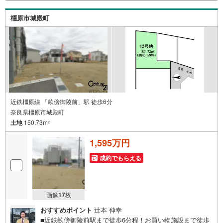
のうえお問い合わせください。-----------------------------
橿原市城殿町
近鉄橿原線 「畝傍御陵前」駅 徒歩6分
奈良県橿原市城殿町
土地
150.73m
2
1,595万円
成約でもらえる
画像
17
枚
おすすめポイント
辻本 伸幸
■近鉄畝傍御陵前駅まで徒歩6分程！お買い物施設まで徒歩