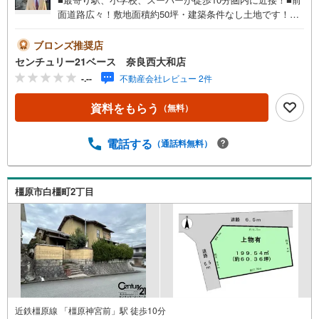
面道路広々！敷地面積約50坪・建築条件なし土地です！◇
ご案内について◇・水曜日も休まず営業中！・お仕事終わ
りのお時間でもご見学可！・今から見たい！というお声に
ブロンズ推奨店
もご対応できます！◇住宅ローンもお任せください！◇・
センチュリー21ベース 奈良西大和店
提携銀行多数あり（地方銀行・都市銀行・信用金庫etc）・
-.--
不動産会社レビュー 2件
優遇後適用金利 0.875％～（審査内容により異なります）--
- ◇◇ Yahoo！不動産キャンペーン対象店舗 ◇◇ ----当店で
資料をもらう
（無料）
物件を成約いただくとPayPayボーナスライトがもらえる
【Yahoo！不動産/物件ご成約キャンペーン】の対象になり
ます。「資料をもらう」「見学予約をする」からエントリ
電話する
（通話料無料）
ーください。※必ずYahoo！ JAPAN IDでログインのうえお
問い合わせください。-----------------------------
橿原市白橿町2丁目
近鉄橿原線 「橿原神宮前」駅 徒歩10分