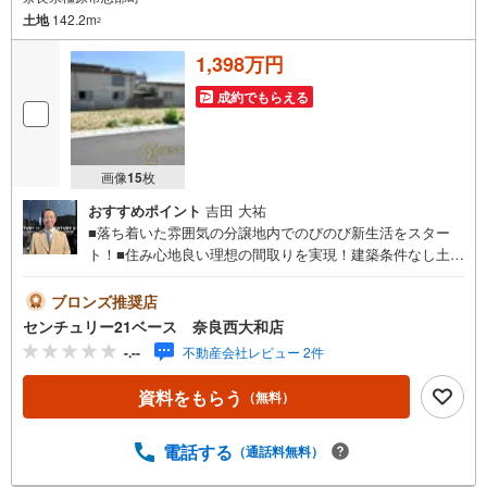
土地
142.2m
2
1,398万円
成約でもらえる
画像
15
枚
おすすめポイント
吉田 大祐
■落ち着いた雰囲気の分譲地内でのびのび新生活をスター
ト！■住み心地良い理想の間取りを実現！建築条件なし土地
です！◇ご案内について◇・水曜日も休まず営業中！・お
仕事終わりのお時間でもご見学可！・今から見たい！とい
ブロンズ推奨店
うお声にもご対応できます！◇住宅ローンもお任せくださ
センチュリー21ベース 奈良西大和店
い！◇・提携銀行多数あり（地方銀行・都市銀行・信用金
-.--
不動産会社レビュー 2件
庫etc）・優遇後適用金利 0.875％～（審査内容により異な
ります）--- ◇◇ Yahoo！不動産キャンペーン対象店舗 ◇◇
資料をもらう
（無料）
----当店で物件を成約いただくとPayPayボーナスライトが
もらえる【Yahoo！不動産/物件ご成約キャンペーン】の対
象になります。「資料をもらう」「見学予約をする」から
電話する
（通話料無料）
エントリーください。※必ずYahoo！ JAPAN IDでログイン