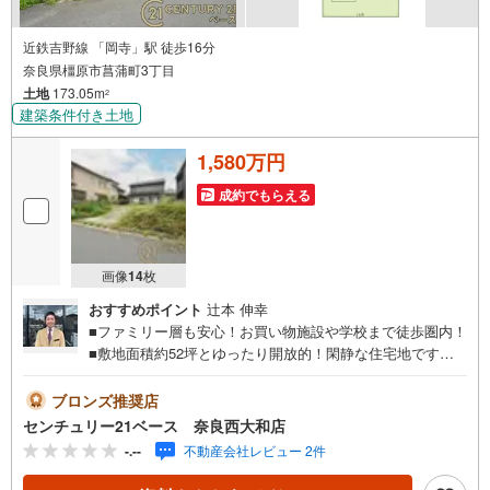
近鉄吉野線 「岡寺」駅 徒歩16分
奈良県橿原市菖蒲町3丁目
土地
173.05m
2
建築条件付き土地
1,580万円
成約でもらえる
画像
14
枚
おすすめポイント
辻本 伸幸
■ファミリー層も安心！お買い物施設や学校まで徒歩圏内！
■敷地面積約52坪とゆったり開放的！閑静な住宅地です！
◇ご案内について◇・水曜日も休まず営業中！・お仕事終
わりのお時間でもご見学可！・今から見たい！というお声
ブロンズ推奨店
にもご対応できます！◇住宅ローンもお任せください！
センチュリー21ベース 奈良西大和店
◇・提携銀行多数あり（地方銀行・都市銀行・信用金庫et
-.--
不動産会社レビュー 2件
c）・優遇後適用金利 0.875％～（審査内容により異なりま
す）--- ◇◇ Yahoo！不動産キャンペーン対象店舗 ◇◇ ----