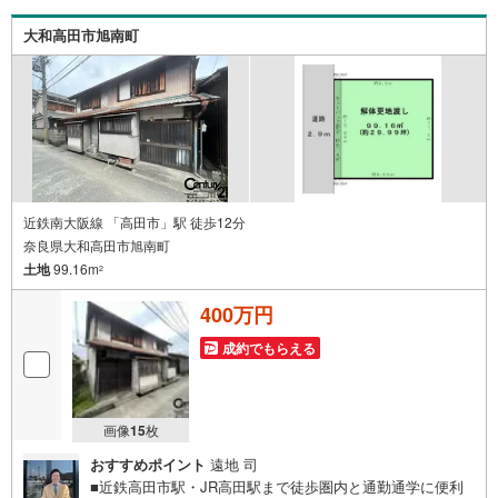
た疑問から住宅ローンの最大活用まで、家計を守る具体的
なプランをご提案「自分らしい家」と「安心できる将来」
大和高田市旭南町
どちらもフロンティアで叶えませんか？当日の現地見学・F
P相談も受付中です
近鉄南大阪線 「高田市」駅 徒歩12分
奈良県大和高田市旭南町
土地
99.16m
2
400万円
成約でもらえる
画像
15
枚
おすすめポイント
遠地 司
■近鉄高田市駅・JR高田駅まで徒歩圏内と通勤通学に便利