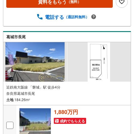
資料をもらう
（無料）
当店で物件を成約いただくとPayPayボーナスライトがもら
える【Yahoo！不動産/物件ご成約キャンペーン】の対象に
なります。「資料をもらう」「見学予約をする」からエン
電話する
（通話料無料）
トリーください。※必ずYahoo！ JAPAN IDでログインのう
えお問い合わせください。-----------------------------
葛城市長尾
近鉄南大阪線 「磐城」駅 徒歩4分
奈良県葛城市長尾
土地
184.26m
2
1,880万円
成約でもらえる