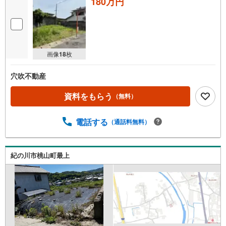
180万円
画像
18
枚
穴吹不動産
資料をもらう
（無料）
電話する
（通話料無料）
紀の川市桃山町最上