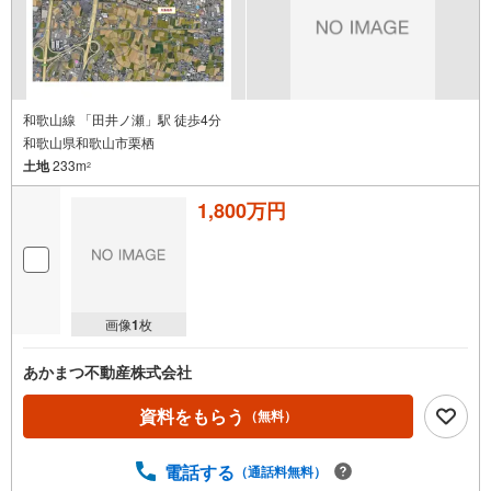
和歌山線 「田井ノ瀬」駅 徒歩4分
和歌山県和歌山市栗栖
土地
233m
2
1,800万円
画像
1
枚
あかまつ不動産株式会社
資料をもらう
（無料）
電話する
（通話料無料）