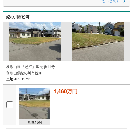
もっと見る
～自社ブランド物件:建売価格で「理想」を諦めない住まい～
紀の川市粉河
■なぜ建売価格で「理想」が叶うのか？
施工から販売までグループ内で完結させることで中間コストを徹底カッ
ト。その分を「広さ」と「性能」に還元しました
■「お金の理想」も諦めない。専属FPによる無料相談
・家計の「見える化」で安心を
教育費や老後資金など将来の出費を数値化。一生涯の家計シミュレーショ
ンを作成します。
・プロならではのアドバイス
「最適な銀行は？」「今の年収で大丈夫？」といった疑問から住宅ローン
和歌山線 「粉河」駅 徒歩11分
の最大活用まで、家計を守る具体的なプランをご提案
和歌山県紀の川市粉河
土地
483.13m
「自分らしい家」と「安心できる将来」
2
どちらもフロンティアで叶えませんか？
当日の現地見学・FP相談も受付中です
1,460万円
画像
16
枚