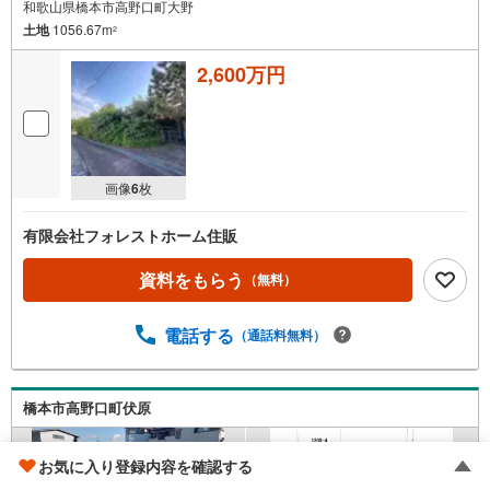
和歌山県橋本市高野口町大野
土地
1056.67m
2
2,600万円
画像
6
枚
有限会社フォレストホーム住販
資料をもらう
（無料）
電話する
（通話料無料）
橋本市高野口町伏原
お気に入り登録内容を確認する