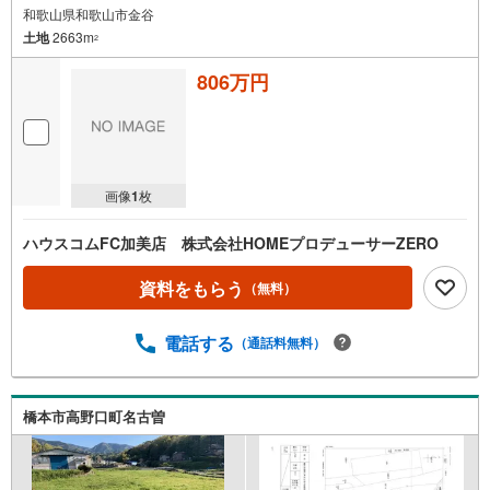
和歌山県和歌山市金谷
土地
2663m
2
806万円
画像
1
枚
ハウスコムFC加美店 株式会社HOMEプロデューサーZERO
資料をもらう
（無料）
電話する
（通話料無料）
橋本市高野口町名古曽