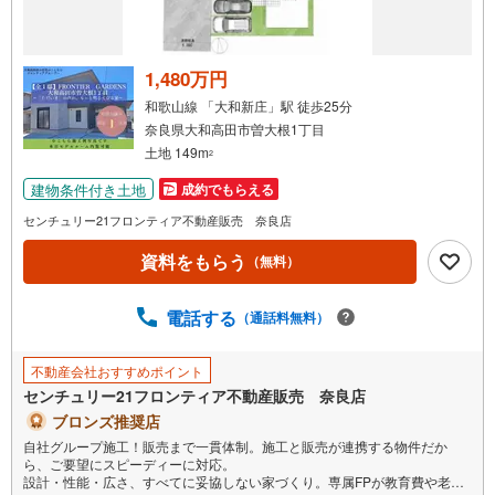
け
取
る
1,480万円
・
和歌山線 「大和新庄」駅 徒歩25分
条
奈良県大和高田市曽大根1丁目
件
土地 149m
2
を
建物条件付き土地
成約でもらえる
マ
イ
センチュリー21フロンティア不動産販売 奈良店
ペ
資料をもらう
（無料）
ー
ジ
に
電話する
（通話料無料）
保
存
不動産会社おすすめポイント
す
センチュリー21フロンティア不動産販売 奈良店
る
ブロンズ推奨店
自社グループ施工！販売まで一貫体制。施工と販売が連携する物件だか
ら、ご要望にスピーディーに対応。
設計・性能・広さ、すべてに妥協しない家づくり。専属FPが教育費や老後