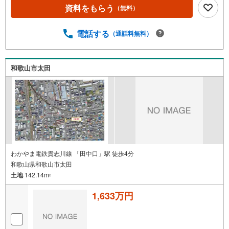
資料をもらう
（無料）
電話する
（通話料無料）
和歌山市太田
わかやま電鉄貴志川線 「田中口」駅 徒歩4分
和歌山県和歌山市太田
土地
142.14m
2
1,633万円