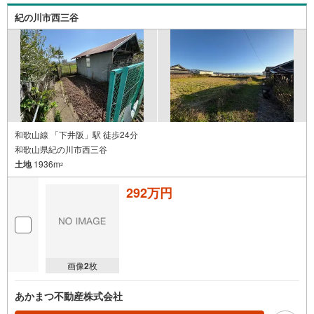
紀の川市西三谷
和歌山線 「下井阪」駅 徒歩24分
和歌山県紀の川市西三谷
土地
1936m
2
292万円
画像
2
枚
あかまつ不動産株式会社