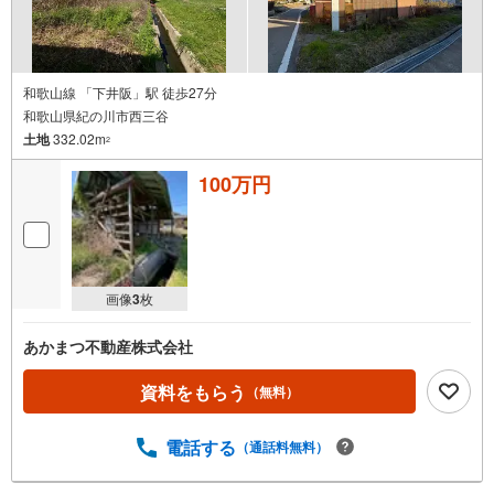
和歌山線 「下井阪」駅 徒歩27分
和歌山県紀の川市西三谷
土地
332.02m
2
100万円
画像
3
枚
あかまつ不動産株式会社
資料をもらう
（無料）
電話する
（通話料無料）