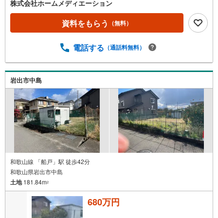
株式会社ホームメディエーション
資料をもらう
（無料）
電話する
（通話料無料）
岩出市中島
和歌山線 「船戸」駅 徒歩42分
和歌山県岩出市中島
土地
181.84m
2
680万円