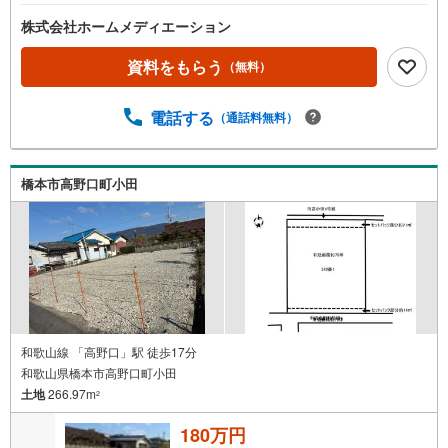
株式会社ホームメディエーション
資料をもらう
（無料）
電話する
（通話料無料）
橋本市高野口町小田
和歌山線 「高野口」駅 徒歩17分
和歌山県橋本市高野口町小田
土地
266.97m
2
180万円