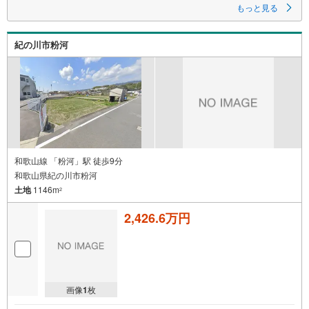
も見据えた資金計画をサポートします！
もっと見る
～自社ブランド物件:建売価格で「理想」を諦めない住まい～
紀の川市粉河
■なぜ建売価格で「理想」が叶うのか？
施工から販売までグループ内で完結させることで中間コストを徹底カッ
ト。その分を「広さ」と「性能」に還元しました
■「お金の理想」も諦めない。専属FPによる無料相談
・家計の「見える化」で安心を
教育費や老後資金など将来の出費を数値化。一生涯の家計シミュレーショ
ンを作成します。
・プロならではのアドバイス
「最適な銀行は？」「今の年収で大丈夫？」といった疑問から住宅ローン
和歌山線 「粉河」駅 徒歩9分
の最大活用まで、家計を守る具体的なプランをご提案
和歌山県紀の川市粉河
土地
1146m
「自分らしい家」と「安心できる将来」
2
どちらもフロンティアで叶えませんか？
当日の現地見学・FP相談も受付中です
2,426.6万円
画像
1
枚