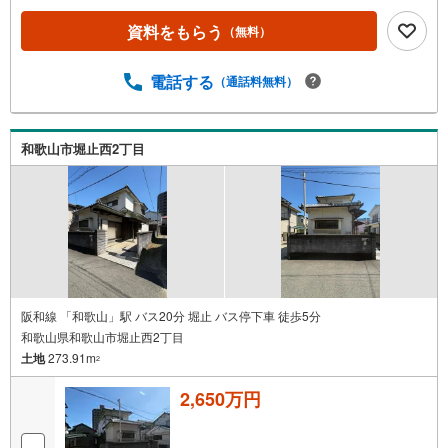
資料をもらう
（無料）
電話する
（通話料無料）
和歌山市堀止西2丁目
阪和線 「和歌山」駅 バス20分 堀止 バス停下車 徒歩5分
和歌山県和歌山市堀止西2丁目
土地
273.91m
2
2,650万円