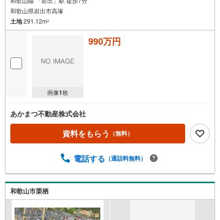
和歌山線 「岩出」駅 徒歩7分
和歌山県岩出市高塚
土地
291.12m
2
990万円
画像
1
枚
あかまつ不動産株式会社
資料をもらう
（無料）
電話する
（通話料無料）
和歌山市栗栖