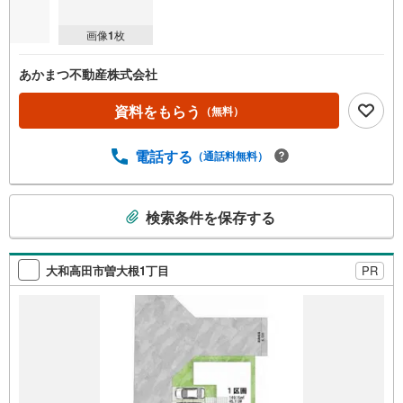
画像
1
枚
あかまつ不動産株式会社
資料をもらう
（無料）
電話する
（通話料無料）
こ
検索条件を保存する
の
検
索
大和高田市曽大根1丁目
PR
条
件
で
通
知
を
受