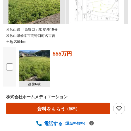
和歌山線 「高野口」駅 徒歩19分
和歌山県橋本市高野口町名古曽
土地
2394m
2
555万円
画像
6
枚
株式会社ホームメディエーション
資料をもらう
（無料）
電話する
（通話料無料）