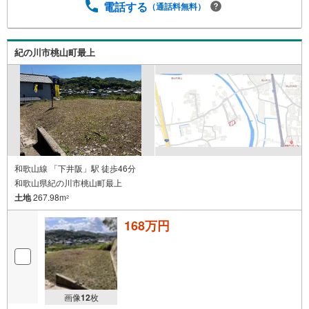
電話する
（通話料無料）
紀の川市桃山町最上
和歌山線 「下井阪」駅 徒歩46分
和歌山県紀の川市桃山町最上
土地
267.98m
2
168万円
画像
12
枚