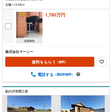
土地
118.98m
2
1,780万円
画像
9
枚
株式会社マーシー
資料をもらう
（無料）
電話する
（通話料無料）
紀の川市西三谷