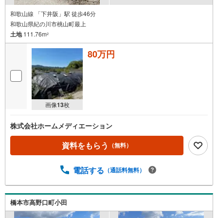
和歌山線 「下井阪」駅 徒歩46分
和歌山県紀の川市桃山町最上
土地
111.76m
2
80万円
画像
13
枚
株式会社ホームメディエーション
資料をもらう
（無料）
電話する
（通話料無料）
橋本市高野口町小田