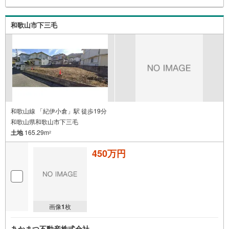
和歌山市下三毛
和歌山線 「紀伊小倉」駅 徒歩19分
和歌山県和歌山市下三毛
土地
165.29m
2
450万円
画像
1
枚
あかまつ不動産株式会社