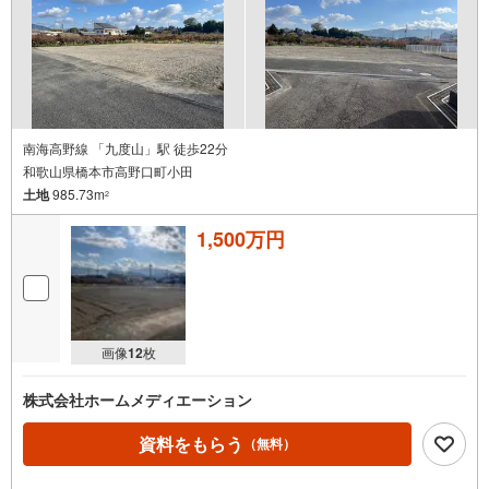
南海高野線 「九度山」駅 徒歩22分
和歌山県橋本市高野口町小田
土地
985.73m
2
1,500万円
画像
12
枚
株式会社ホームメディエーション
資料をもらう
（無料）