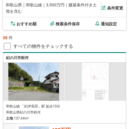
和歌山県｜和歌山線｜3,500万円｜建築条件付き土
条件変更
地を含む
おすすめ順
検索条件保存
通知設定
29
件
すべての物件をチェックする
紀の川市粉河
和歌山線 「紀伊長田」駅 徒歩13分
和歌山県紀の川市粉河
土地
137.44m
2