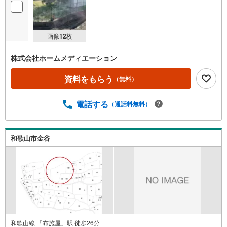
画像
12
枚
株式会社ホームメディエーション
資料をもらう
（無料）
電話する
（通話料無料）
和歌山市金谷
和歌山線 「布施屋」駅 徒歩26分