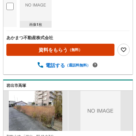
画像
1
枚
あかまつ不動産株式会社
資料をもらう
（無料）
電話する
（通話料無料）
岩出市高塚