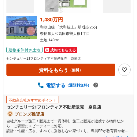
1,480万円
和歌山線 「大和新庄」駅 徒歩25分
奈良県大和高田市曽大根1丁目
土地 149m
2
建物条件付き土地
成約でもらえる
センチュリー21フロンティア不動産販売 奈良店
資料をもらう
（無料）
電話する
（通話料無料）
不動産会社おすすめポイント
センチュリー21フロンティア不動産販売 奈良店
ブロンズ推奨店
自社グループ施工！販売まで一貫体制。施工と販売が連携する物件だか
ら、ご要望にスピーディーに対応。
設計・性能・広さ、すべてに妥協しない家づくり。専属FPが教育費や老後
も見据えた資金計画をサポートします！