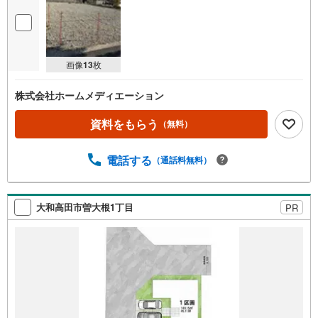
画像
13
枚
株式会社ホームメディエーション
資料をもらう
（無料）
電話する
（通話料無料）
大和高田市曽大根1丁目
PR