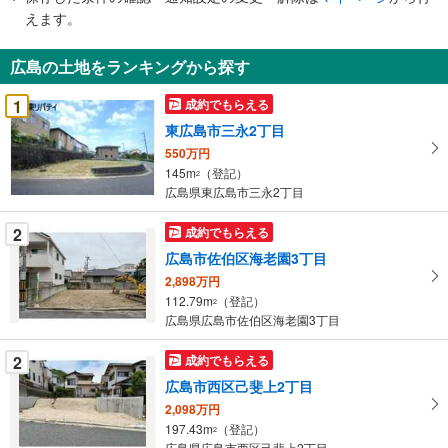
で
えます。
通
知
広島の土地をランキングから探す
を
受
1
成約でもらえる
け
東広島市三永2丁目
取
550万円
る
145m
（登記）
2
・
広島県東広島市三永2丁目
条
件
2
成約でもらえる
を
広島市佐伯区海老園3丁目
マ
2,898万円
イ
112.79m
（登記）
2
ペ
広島県広島市佐伯区海老園3丁目
ー
ジ
2
成約でもらえる
に
広島市西区己斐上2丁目
保
2,098万円
存
197.43m
（登記）
2
広島県広島市西区己斐上2丁目