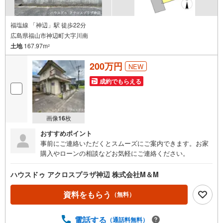
福塩線 「神辺」駅 徒歩22分
広島県福山市神辺町大字川南
土地
167.97m
2
200万円
NEW
成約でもらえる
画像
16
枚
おすすめポイント
事前にご連絡いただくとスムーズにご案内できます。お家
購入やローンの相談などお気軽にご連絡ください。
ハウスドゥ アクロスプラザ神辺 株式会社M＆M
資料をもらう
（無料）
電話する
（通話料無料）