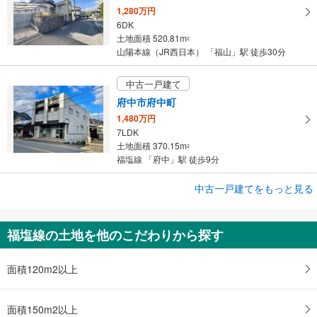
1,280万円
6DK
土地面積 520.81m
2
山陽本線（JR西日本） 「福山」駅 徒歩30分
中古一戸建て
府中市府中町
1,480万円
7LDK
土地面積 370.15m
2
福塩線 「府中」駅 徒歩9分
中古一戸建てをもっと見る
中古一戸建て
福山市本町
1,430万円
福塩線の土地を他のこだわりから探す
5DK
土地面積 78.51m
2
山陽新幹線 「福山」駅 徒歩8分
面積120m2以上
面積150m2以上