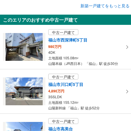
新築一戸建てをもっと見る
新築一戸建て
【大和ハウス】セキュレア西深津町2丁目（分譲住宅）
このエリアのおすすめ中古一戸建て
5,280万円
4LDK（1号地）
中古一戸建て
土地面積 153.24m
2
山陽本線（JR西日本） 「福山」駅から2500m
福山市西深津町5丁目
980万円
4DK
土地面積 105.08m
2
山陽本線（JR西日本） 「福山」駅 徒歩30分
中古一戸建て
福山市川口町5丁目
4,890万円
3SSLDK
土地面積 155.12m
2
山陽新幹線 「福山」駅 徒歩52分
中古一戸建て
福山市高美台