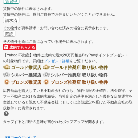
賃貸中
賃貸中の物件に表示されます。
賃貸中の物件は、原則ご自身でお住まいいただくことができません。
請求済
その物件が資料請求・お問い合わせ済みの場合に表示されます。
既読
その物件を既にご覧になっている場合に表示されます。
成約でもらえる
【Yahoo!不動産】物件ご成約で最大20万円相当PayPayポイントプレゼント！
の対象物件です。詳細は
プレゼント詳細
をご覧ください。
ゴールド推奨店
ゴールド推奨店 取り扱い物件
シルバー推奨店
シルバー推奨店 取り扱い物件
ブロンズ推奨店
ブロンズ推奨店 取り扱い物件
広告商品を購入している不動産会社のうち、物件情報の正確性、法令遵守、ヤ
フー不動産における成約実績等、当社所定の基準を満たした優良な店舗運営を
実践していると認めた不動産会社（もしくは当該認定を受けた不動産会社の取
扱物件）に表示されます。
タップすると用語の意味が書かれたポップアップが開きます。
PRマークについて