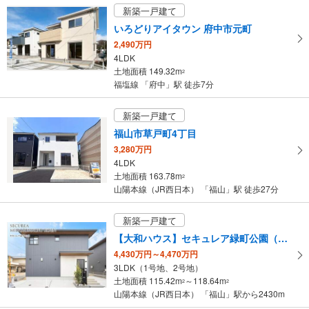
新築一戸建て
いろどりアイタウン 府中市元町
2,490万円
4LDK
土地面積 149.32m
2
福塩線 「府中」駅 徒歩7分
新築一戸建て
福山市草戸町4丁目
3,280万円
4LDK
土地面積 163.78m
2
山陽本線（JR西日本） 「福山」駅 徒歩27分
新築一戸建て
【大和ハウス】セキュレア緑町公園（分譲住宅）
4,430万円～4,470万円
3LDK（1号地、2号地）
土地面積 115.42m
～118.64m
2
2
山陽本線（JR西日本） 「福山」駅から2430m