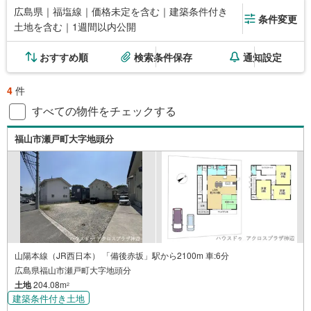
広島県｜福塩線｜価格未定を含む｜建築条件付き
条件変更
土地を含む｜1週間以内公開
おすすめ順
検索条件保存
通知設定
4
件
すべての物件をチェックする
福山市瀬戸町大字地頭分
山陽本線（JR西日本） 「備後赤坂」駅から2100m 車:6分
広島県福山市瀬戸町大字地頭分
土地
204.08m
2
建築条件付き土地