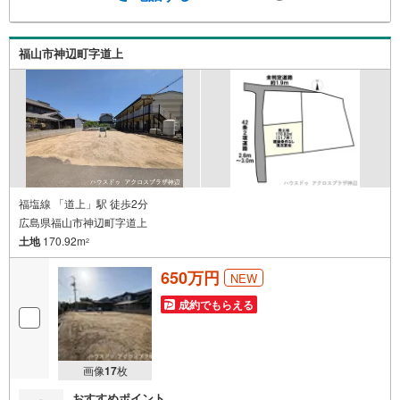
福山市神辺町字道上
福塩線 「道上」駅 徒歩2分
広島県福山市神辺町字道上
土地
170.92m
2
650万円
NEW
成約でもらえる
画像
17
枚
おすすめポイント