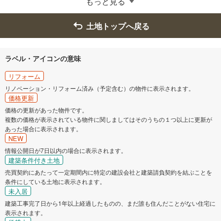
もっと見る
廿日市市
安芸高田市
土地トップへ戻る
江田島市
安芸郡府中町
ラベル・アイコンの意味
安芸郡海田町
安芸郡熊野町
リフォーム
リノベーション・リフォーム済み（予定含む）の物件に表示されます。
価格更新
安芸郡坂町
山県郡北広島町
価格の更新があった物件です。
複数の価格が表示されている物件に関しましてはそのうちの１つ以上に更新が
あった場合に表示されます。
NEW
情報公開日が7日以内の場合に表示されます。
建築条件付き土地
売買契約にあたって一定期間内に特定の建設会社と建築請負契約を結ぶことを
条件にしている土地に表示されます。
未入居
建築工事完了日から1年以上経過したものの、まだ誰も住んだことがない住宅に
表示されます。