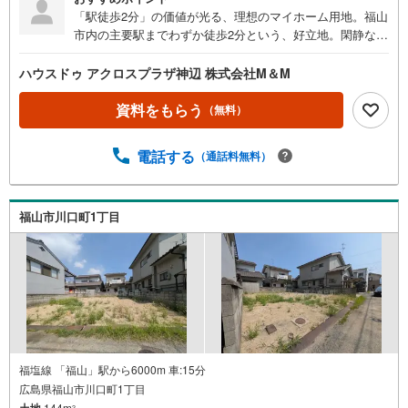
「駅徒歩2分」の価値が光る、理想のマイホーム用地。福山
市内の主要駅までわずか徒歩2分という、好立地。閑静な住
宅街に位置するため、駅近の利便性を享受しつつ、落ち着
いた住環境です。
ハウスドゥ アクロスプラザ神辺 株式会社M＆M
資料をもらう
（無料）
電話する
（通話料無料）
福山市川口町1丁目
福塩線 「福山」駅から6000m 車:15分
広島県福山市川口町1丁目
土地
144m
2