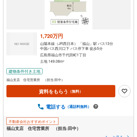
1,720万円
山陽本線（JR西日本） 「福山」駅 バス13分
中国バス西川口下 バス停下車 徒歩5分
広島県福山市千代田町1丁目
土地 149.08m
2
建物条件付き土地
福山支店 住宅営業所 （担当:田中）
資料をもらう
（無料）
電話する
（通話料無料）
不動産会社おすすめポイント
福山支店 住宅営業所 （担当:田中）
もっと見る