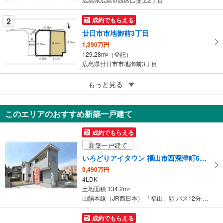
す
る
2
成約でもらえる
廿日市市地御前3丁目
1,390万円
129.28m
（登記）
2
広島県廿日市市地御前3丁目
2
もっと見る
成約でもらえる
呉市安浦町中央北2丁目
700万円
このエリアのおすすめ新築一戸建て
198.93m
（実測）
2
広島県呉市安浦町中央北2丁目
成約でもらえる
新築一戸建て
いろどりアイタウン 福山市西深津町6丁目
3,490万円
4LDK
土地面積 134.2m
2
山陽本線（JR西日本） 「福山」駅 バス12分 三吉町北 バス停下車 徒歩12分
成約でもらえる