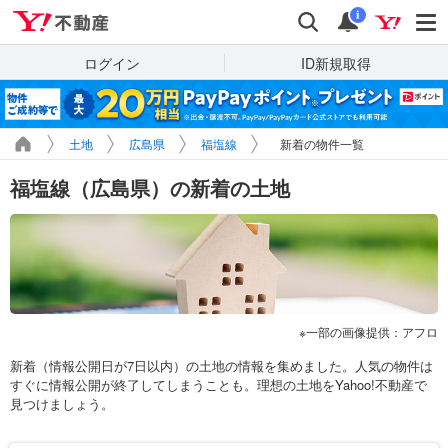
Yahoo!不動産
検索
通知
i
ログイン
ID新規取得
土地
広島県
福塩線
新着の物件一覧
福塩線（広島県）の新着の土地
一部の画像提供：アフロ
新着（情報公開日が7日以内）の土地の情報を集めました。人気の物件は
すぐに情報公開が終了してしまうことも。理想の土地をYahoo!不動産で
見つけましょう。