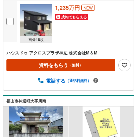
1,235万円
NEW
成約でもらえる
画像
18
枚
ハウスドゥ アクロスプラザ神辺 株式会社M＆M
資料をもらう
（無料）
電話する
（通話料無料）
福山市神辺町大字川南