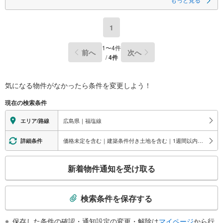
1
1
〜
4
件
前へ
次へ
/
4
件
気になる物件がなかったら
条件を変更しよう！
現在の検索条件
広島県｜福塩線
エリア/路線
価格未定を含む｜建築条件付き土地を含む｜1週間以内公開
詳細条件
こ
新着物件通知を受け取る
の
検
索
検索条件を保存する
条
件
保存した条件の確認・通知設定の変更・解除は
マイページ
から行