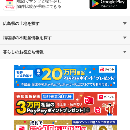
地図でサクッと物件探し
物件比較が手軽にできる
広島県の土地を探す
福塩線の不動産情報を探す
路線・駅から探す
地域から探す
暮らしのお役立ち情報
不動産・住宅
賃貸住宅
通勤・通学時間から探す
地図から探す
マンションカタログ
教えて！住まいの先生
新築マンション
中古マンション
新築一戸建て
中古一戸建て
注文住宅
土地
売却査定