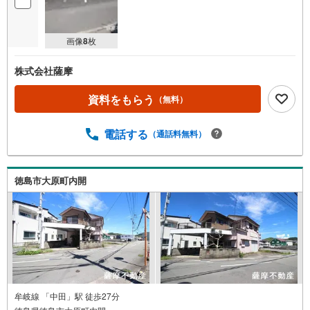
画像
8
枚
株式会社薩摩
資料をもらう
（無料）
電話する
（通話料無料）
徳島市大原町内開
牟岐線 「中田」駅 徒歩27分