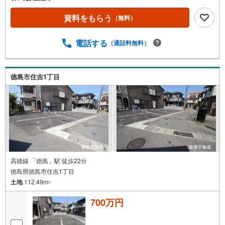
資料をもらう
（無料）
電話する
（通話料無料）
徳島市住吉1丁目
高徳線 「徳島」駅 徒歩22分
徳島県徳島市住吉1丁目
土地
112.49m
2
700万円