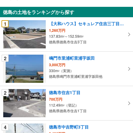
通
知
徳島の土地をランキングから探す
を
受
1
【大和ハウス】セキュレア住吉三丁目（建築条件付宅地分譲）
け
1,260万円
取
137.83m
～152.59m
2
2
る
徳島県徳島市住吉3丁目
・
条
2
鳴門市里浦町里浦字坂田
件
3,000万円
を
330m
（実測）
2
マ
徳島県鳴門市里浦町里浦字坂田他
イ
ペ
2
徳島市住吉1丁目
ー
ジ
700万円
112.49m
（登記）
に
2
徳島県徳島市住吉1丁目
保
存
す
4
徳島市中吉野町3丁目
る