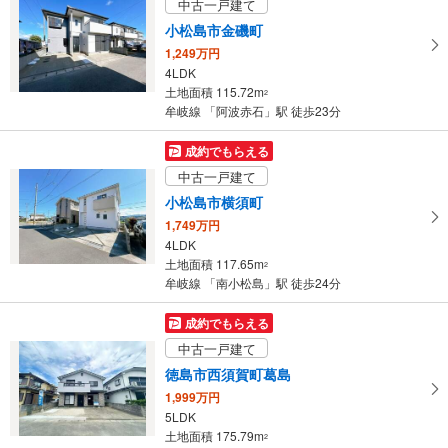
中古一戸建て
小松島市金磯町
1,249万円
4LDK
土地面積 115.72m
2
牟岐線 「阿波赤石」駅 徒歩23分
成約でもらえる
中古一戸建て
小松島市横須町
1,749万円
4LDK
土地面積 117.65m
2
牟岐線 「南小松島」駅 徒歩24分
成約でもらえる
中古一戸建て
徳島市西須賀町葛島
1,999万円
5LDK
土地面積 175.79m
2