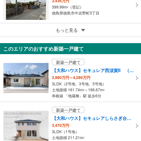
3,436万円
399.99m
（登記）
2
徳島県徳島市中吉野町3丁目
5
徳島市国府町府中
もっと見る
1,335万円
220.8m
（登記）
2
このエリアのおすすめ新築一戸建て
徳島県徳島市国府町府中
新築一戸建て
【大和ハウス】セキュレア西須賀II （分譲住宅）
3,980万円～4,280万円
3LDK（2号地、3号地、5号地）
土地面積 161.74m
～196.67m
2
2
牟岐線 「地蔵橋」駅 徒歩6分
新築一戸建て
【大和ハウス】セキュレアしらさぎ台 （分譲住宅）
3,470万円
3LDK（1号地）
土地面積 211.21m
2