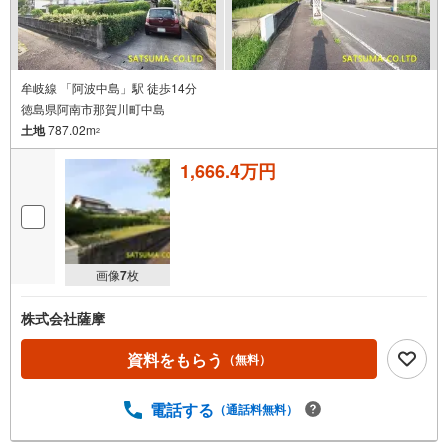
牟岐線 「阿波中島」駅 徒歩14分
徳島県阿南市那賀川町中島
土地
787.02m
2
1,666.4万円
画像
7
枚
株式会社薩摩
資料をもらう
（無料）
電話する
（通話料無料）