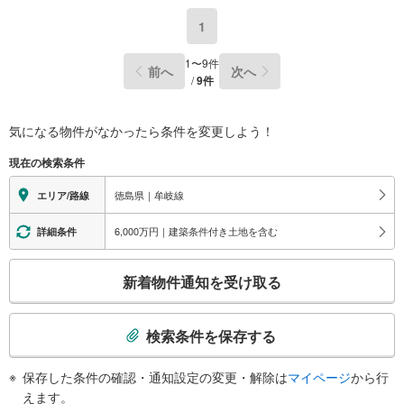
1
1
〜
9
件
前へ
次へ
/
9
件
気になる物件がなかったら
条件を変更しよう！
現在の検索条件
徳島県｜牟岐線
エリア/路線
6,000万円｜建築条件付き土地を含む
詳細条件
こ
新着物件通知を受け取る
の
検
索
検索条件を保存する
条
件
保存した条件の確認・通知設定の変更・解除は
マイページ
から行
で
えます。