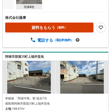
画像
6
枚
株式会社薩摩
資料をもらう
（無料）
電話する
（通話料無料）
阿南市那賀川町上福井堂免
牟岐線 「阿波中島」駅 徒歩7分
徳島県阿南市那賀川町上福井堂免
土地
158.67m
2