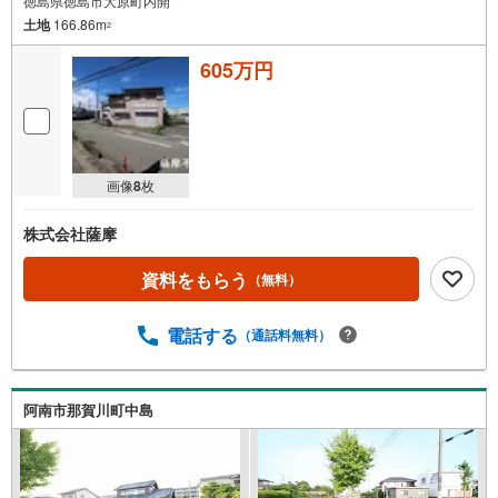
徳島県徳島市大原町内開
土地
166.86m
2
605万円
画像
8
枚
株式会社薩摩
資料をもらう
（無料）
電話する
（通話料無料）
阿南市那賀川町中島