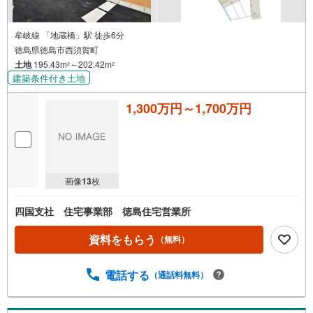
牟岐線 「地蔵橋」駅 徒歩6分
徳島県徳島市西須賀町
土地
195.43m
～202.42m
2
2
建築条件付き土地
1,300万円～1,700万円
画像
13
枚
四国支社 住宅事業部 徳島住宅営業所
資料をもらう
（無料）
電話する
（通話料無料）