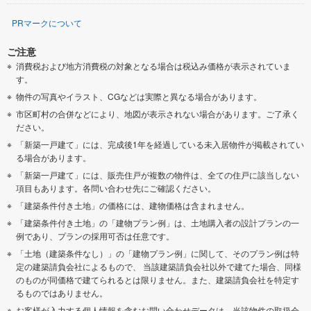
PRマークについて
ご注意
消費税および地方消費税の対象となる場合は税込み価格が表示されていま
す。
物件の写真やイラスト、CGなどは実際と異なる場合があります。
市区町村の合併などにより、地図が表示されない場合があります。ご了承く
ださい。
「新築一戸建て」には、完成後1年を経過している未入居物件が掲載されてい
る場合があります。
「新築一戸建て」には、販売住戸が複数の物件は、全ての住戸に該当しない
項目もあります。各問い合わせ先にご確認ください。
「建築条件付き土地」の価格には、建物価格は含まれません。
「建築条件付き土地」の「建物プラン例」は、土地購入者の設計プランの一
例であり、プランの採用可否は任意です。
「土地（建築条件なし）」の「建物プラン例」に関して、そのプラン例は特
定の建築請負会社によるもので、 当該建築請負会社以外で建てた場合、同様
のものが同価格で建てられるとは限りません。また、建築請負会社を特定す
るものではありません。
お客様が入力する個人情報を含むお問い合わせデータは、当該物件の取扱会