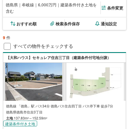
徳島県｜牟岐線｜6,000万円｜建築条件付き土地を
条件変更
含む
おすすめ順
検索条件保存
通知設定
9
件
すべての物件をチェックする
【大和ハウス】セキュレア住吉三丁目（建築条件付宅地分譲）
徳島線 「徳島」駅 バス34分 徳島バス住吉四丁目 バス停下車 徒歩7分
徳島県徳島市住吉3丁目
土地
137.83m
～152.59m
2
2
建築条件付き土地