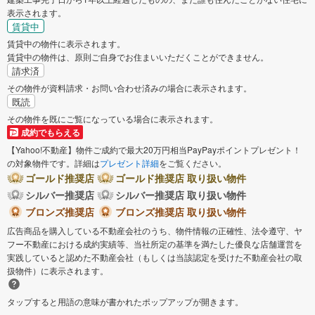
表示されます。
賃貸中
賃貸中の物件に表示されます。
賃貸中の物件は、原則ご自身でお住まいいただくことができません。
請求済
その物件が資料請求・お問い合わせ済みの場合に表示されます。
既読
その物件を既にご覧になっている場合に表示されます。
成約でもらえる
【Yahoo!不動産】物件ご成約で最大20万円相当PayPayポイントプレゼント！
の対象物件です。詳細は
プレゼント詳細
をご覧ください。
ゴールド推奨店
ゴールド推奨店 取り扱い物件
シルバー推奨店
シルバー推奨店 取り扱い物件
ブロンズ推奨店
ブロンズ推奨店 取り扱い物件
広告商品を購入している不動産会社のうち、物件情報の正確性、法令遵守、ヤ
フー不動産における成約実績等、当社所定の基準を満たした優良な店舗運営を
実践していると認めた不動産会社（もしくは当該認定を受けた不動産会社の取
扱物件）に表示されます。
タップすると用語の意味が書かれたポップアップが開きます。