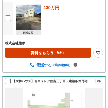
430万円
画像
7
枚
株式会社薩摩
資料をもらう
（無料）
電話する
（通話料無料）
【大和ハウス】セキュレア住吉三丁目（建築条件付宅地分譲）
PR