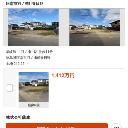
阿南市羽ノ浦町春日野
牟岐線 「羽ノ浦」駅 徒歩11分
徳島県阿南市羽ノ浦町春日野
土地
212.25m
2
1,412万円
画像
6
枚
株式会社薩摩