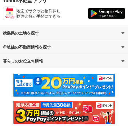
Yahoo!不動産 アプリ
地図でサクッと物件探し
物件比較が手軽にできる
徳島県の土地を探す
牟岐線の不動産情報を探す
路線・駅から探す
地域から探す
暮らしのお役立ち情報
不動産・住宅
賃貸住宅
通勤・通学時間から探す
地図から探す
マンションカタログ
教えて！住まいの先生
新築マンション
中古マンション
新築一戸建て
中古一戸建て
注文住宅
土地
売却査定