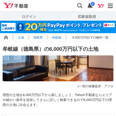
Yahoo!不動産
検索
通知
i
ログイン
ID新規取得
土地
徳島県
牟岐線
6,000万円以下の物件一覧
牟岐線（徳島県）の6,000万円以下の土地
一部の画像提供：アフロ
理想の土地を6,000万円以下から探しましょう。Yahoo!不動産ならエリア
や細かい条件を追加してさらに詳しく検索できるので6,000万円以下の理
想の土地に出会えます。