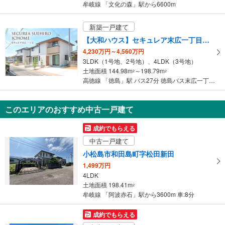
牟岐線 「文化の森」駅から6600m
新築一戸建て
【大和ハウス】セキュレア末広一丁目（分譲住宅）
4,230万円～4,560万円
3LDK（1号地、2号地）、4LDK（3号地）
土地面積 144.98m
～198.79m
2
2
高徳線 「徳島」駅 バス27分 徳島バス末広一丁目 バス停下車 徒歩7分
このエリアのおすすめ中古一戸建て
成約でもらえる
中古一戸建て
小松島市和田島町字松田新田
1,499万円
4LDK
土地面積 198.41m
2
牟岐線 「阿波赤石」駅から3600m 車:8分
成約でもらえる