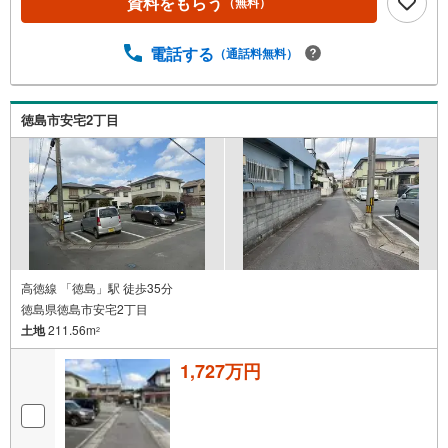
資料をもらう
（無料）
電話する
（通話料無料）
徳島市安宅2丁目
高徳線 「徳島」駅 徒歩35分
徳島県徳島市安宅2丁目
土地
211.56m
2
1,727万円