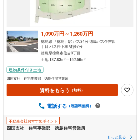
1,090万円～1,260万円
徳島線 「徳島」駅 バス34分 徳島バス住吉四
丁目 バス停下車 徒歩7分
徳島県徳島市住吉3丁目
土地 137.83m
～152.59m
2
2
建物条件付き土地
四国支社 住宅事業部 徳島住宅営業所
資料をもらう
（無料）
電話する
（通話料無料）
不動産会社おすすめポイント
四国支社 住宅事業部 徳島住宅営業所
もっと見る