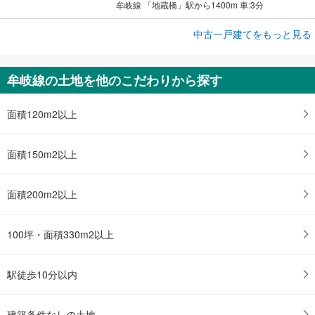
牟岐線 「地蔵橋」駅から1400m 車:3分
中古一戸建てをもっと見る
中古一戸建て
徳島市鷹匠町3丁目
4,800万円
牟岐線の土地を他のこだわりから探す
2K
土地面積 217.9m
2
牟岐線 「阿波富田」駅 徒歩13分
面積120m2以上
面積150m2以上
面積200m2以上
100坪・面積330m2以上
駅徒歩10分以内
建築条件なしの土地