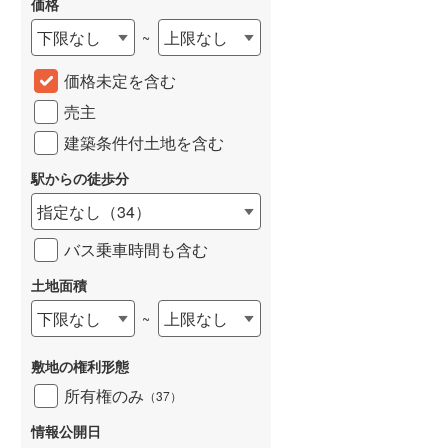
価格
下限なし
上限なし
~
価格未定を含む
売主
建築条件付土地を含む
駅からの徒歩分
指定なし
（
34
）
バス乗車時間も含む
土地面積
下限なし
上限なし
~
敷地の権利形態
所有権のみ
（
37
）
情報公開日