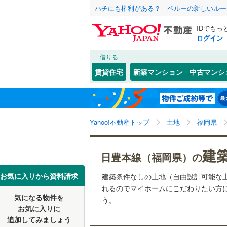
ハチにも権利がある？ ペルーの新しいルー
IDでもっ
ログイン
借りる
北海道
JR
北海道
博多南線
(
こだわり条件
配置、向き、
賃貸住宅
新築マンション
中古マンシ
香椎線
(
56
前道6m
北九州市
門司区
(
8
東北
青森
久大本線
(
(
2
)
(
0
)
(
5
平坦地
（
小倉北区
関東
東京
筑豊本線
(
Yahoo!不動産トップ
土地
福岡県
八幡西区
販売、価格、
九州新幹
信越・北陸
新潟
(
3
)
(
6
)
(
0
建
更地渡し
福岡市
東区
(
39
)
日豊本線（福岡県）の
地下鉄
福岡市地
南区
(
45
)
東海
愛知
お気に入りから資料請求
建築条件なしの土地（自由設計可能な
立地
れるのでマイホームにこだわりたい方に
早良区
(
5
私鉄・その他
平成筑豊
気になる物件を
最寄りの
う。
近畿
大阪
お気に入りに
西鉄甘木
追加してみましょう
福岡県のそのほ
大牟田市
オンライン対