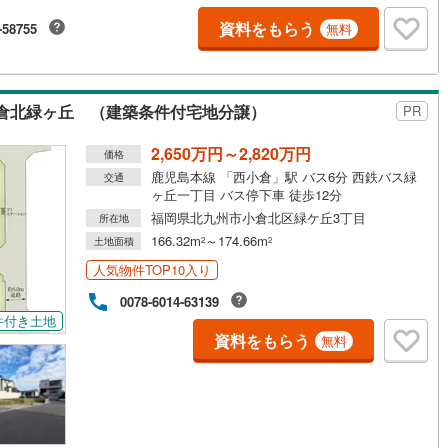
資料をもらう
-58755
無料
倉北緑ヶ丘 （建築条件付宅地分譲）
PR
2,650万円～2,820万円
価格
鹿児島本線 「西小倉」駅 バス6分 西鉄バス緑
交通
ヶ丘一丁目 バス停下車 徒歩12分
福岡県北九州市小倉北区緑ケ丘3丁目
所在地
166.32m
～174.66m
土地面積
2
2
人気物件TOP10入り
0078-6014-63139
件付き土地
資料をもらう
無料