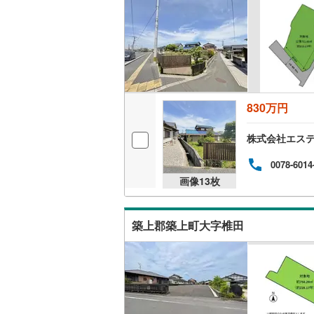
830万円
株式会社エス
0078-6014
画像
13
枚
築上郡築上町大字椎田