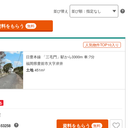
島根
岡山
広島
山口
市モノレール小倉線
(
5
)
平成筑豊鉄道門司港レトロ観光線
8
)
田川市
(
1
)
(
2
)
ン内見(相談)可
（
6
）
IT重説可
（
6
）
並び替え
香川
愛媛
高知
)
筑後市
(
1
)
保存した条件を見る
資料をもらう
ン対応とは？
無料
)
豊前市
(
5
)
佐賀
長崎
熊本
大分
)
筑紫野市
(
3
)
人気物件TOP10入り
(
27
)
宗像市
(
4
)
日豊本線 「三毛門」駅から3300m 車:7分
この条件で検索する
この条件で検索する
この条件で検索する
この条件で検索する
この条件で検索する
この条件で検索する
市区町村以下を選択
市区町村を選択す
駅を選択する
0
)
福津市
(
15
)
福岡県豊前市大字岸井
土地
451m
2
)
嘉麻市
(
2
)
(
1
)
糸島市
(
13
)
美町
(
5
)
糟屋郡篠栗町
(
6
)
る
惠町
(
11
)
糟屋郡新宮町
(
1
)
店
屋町
(
4
)
遠賀郡芦屋町
(
1
)
資料をもらう
-53258
無料
垣町
(
2
)
遠賀郡遠賀町
(
2
)