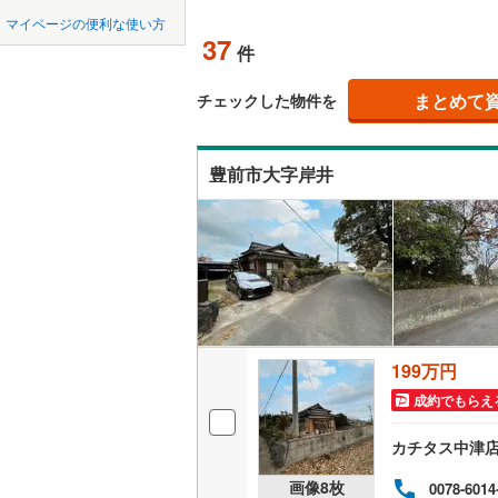
中国
鳥取
北九州都
かの地域
マイページの便利な使い方
飯塚市
(
1
オンライ
37
件
四国
徳島
八女市
(
0
まとめて
オンライ
チェックした物件を
行橋市
(
4
九州・沖縄
福岡
小郡市
(
7
豊前市大字岸井
大野城市
0
0
0
0
0
0
古賀市
(
1
該当物件
該当物件
該当物件
該当物件
該当物件
該当物件
件
件
件
件
件
件
宮若市
(
2
みやま市
糟屋郡宇
199万円
成約でもらえ
糟屋郡須
カチタス中津
糟屋郡粕
画像
8
枚
0078-6014
遠賀郡岡