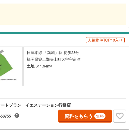
人気物件TOP10入り
日豊本線 「築城」駅 徒歩28分
福岡県築上郡築上町大字宇留津
土地
611.94m
2
テートプラン イエステーション行橋店
資料をもらう
-58755
無料