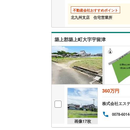
不動産会社おすすめポイント
北九州支店 住宅営業所
築上郡築上町大字宇留津
360万円
株式会社エス
0078-6014
画像
17
枚