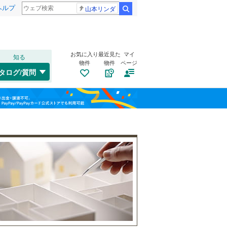
ヘルプ
山本リンダ
検索
お気に入り
最近見た
マイ
知る
物件
物件
ページ
鹿児島本線
(
268
)
タログ/質問
筑肥線
(
37
)
南道路
（
3
）
戸畑区
(
5
)
福島
日田彦山線
(
16
)
(
2
)
(
0
)
(
2
)
古家あり
（
11
）
八幡東区
(
4
)
栃木
群馬
山梨
山陽新幹線
(
21
)
中央区
(
8
)
福岡市地下鉄七隈線
(
127
)
城南区
(
25
)
西鉄太宰府線
(
3
)
小学校まで1km以内
（
5
）
和歌山
筑豊電気鉄道
(
36
)
直方市
(
19
)