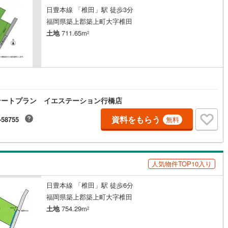
日豊本線 「椎田」駅 徒歩3分
福岡県築上郡築上町大字椎田
土地
711.65m
2
テートプラン イエステーション行橋店
資料をもらう
-58755
無料
人気物件TOP10入り
日豊本線 「椎田」駅 徒歩6分
福岡県築上郡築上町大字椎田
土地
754.29m
2