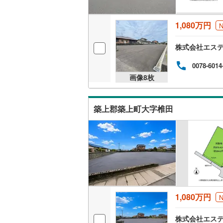
1,080万円
株式会社エス
0078-6014
画像
8
枚
築上郡築上町大字椎田
1,080万円
株式会社エス