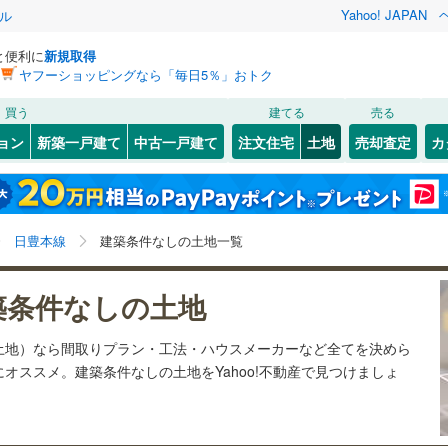
Yahoo! JAPAN
ル
と便利に
新規取得
ヤフーショッピングなら「毎日5％」おトク
検索条件を保存しました
買う
建てる
売る
24
)
山陽本線（JR九州）
(
5
)
建ち方、日当たり
ョン
新築一戸建て
中古一戸建て
注文住宅
土地
売却査定
カ
この検索条件の新着物件通知は、
マイページ
から設定できます。
)
篠栗線
(
50
)
以上
（
4
）
角地
（
9
）
)
若松区
(
8
)
岩手
宮城
秋田
山形
19
)
日豊本線
(
37
)
)
(
1
)
(
0
)
(
3
)
(
4
)
(
2
)
(
2
)
9
）
整形地
（
5
）
(
12
)
小倉南区
(
13
)
福岡県、日豊本線、価格未定を含む
神奈川
埼玉
千葉
茨城
45
)
後藤寺線
(
10
)
日豊本線
建築条件なしの土地一覧
(
24
)
契約、入居関連など
線
(
32
)
長野
富山
石川
福井
)
(
3
)
(
2
)
(
0
)
築条件なしの土地
（
3
）
第一種低層住居専用地域
（
6
）
博多区
(
18
)
検索条件を保存する
下鉄空港線
(
57
)
福岡市地下鉄箱崎線
(
6
)
閉じる
閉じる
お気に入りリストを見る
お気に入りリストを見る
閉じる
閉じる
西区
(
32
)
岐阜
静岡
三重
土地）なら間取りプラン・工法・ハウスメーカーなど全てを決めら
マイページ
オススメ。建築条件なしの土地をYahoo!不動産で見つけましょ
2
)
鉄道
(
16
)
西鉄天神大牟田線
(
218
)
駅が始発駅
（
0
）
海まで2km以内
（
0
）
兵庫
京都
滋賀
奈良
線
(
7
)
西鉄貝塚線
(
36
)
(
112
)
久留米市
(
20
)
応