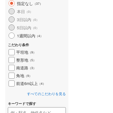
指定なし
（
37
）
本日
（
0
）
3日以内
（
0
）
5日以内
（
0
）
1週間以内
（
4
）
こだわり条件
平坦地
（
9
）
整形地
（
5
）
南道路
（
3
）
角地
（
9
）
前道6m以上
（
4
）
すべてのこだわりを見る
キーワードで探す