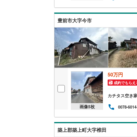
鞍手郡鞍
豊前市大字今市
朝倉郡東
八女郡広
田川郡糸
田川郡赤
京都郡み
50万円
築上郡築
成約でもらえ
カチタス空き
画像
5
枚
0078-6014
築上郡築上町大字椎田