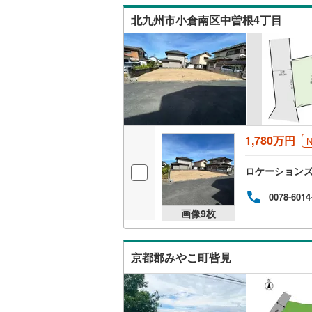
北九州市小倉南区中曽根4丁目
1,780万円
ロケーション
0078-6014
画像
9
枚
京都郡みやこ町呰見