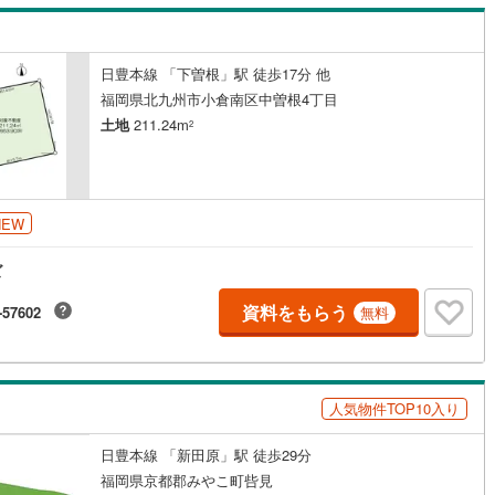
日豊本線 「下曽根」駅 徒歩17分 他
福岡県北九州市小倉南区中曽根4丁目
土地
211.24m
2
NEW
ズ
資料をもらう
-57602
無料
人気物件TOP10入り
日豊本線 「新田原」駅 徒歩29分
福岡県京都郡みやこ町呰見