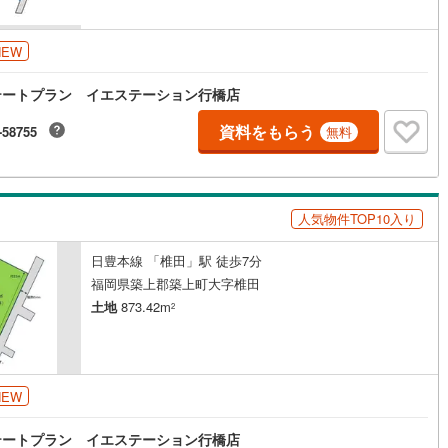
NEW
テートプラン イエステーション行橋店
資料をもらう
-58755
無料
人気物件TOP10入り
日豊本線 「椎田」駅 徒歩7分
福岡県築上郡築上町大字椎田
土地
873.42m
2
NEW
テートプラン イエステーション行橋店