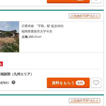
手町
(
6
)
嘉穂郡桂川町
(
1
)
人気物件TOP10入り
峰村
(
0
)
三井郡大刀洗町
(
0
)
川町
(
0
)
田川郡香春町
(
4
)
日豊本線 「宇島」駅 徒歩20分
福岡県豊前市大字今市
田町
(
1
)
田川郡川崎町
(
1
)
土地
295.01m
2
村
(
0
)
田川郡福智町
(
0
)
やこ町
(
5
)
築上郡吉富町
(
0
)
上町
(
9
)
る
家相談部（九州エリア）
資料をもらう
-57411
無料
人気物件TOP10入り