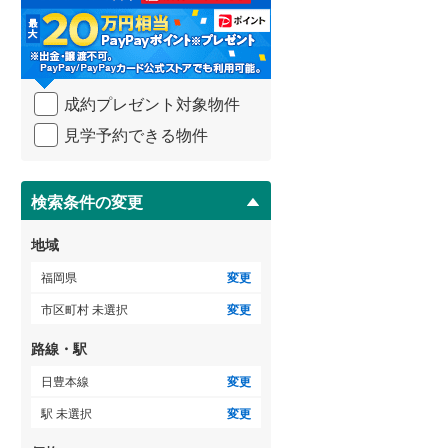
る
・
朝倉郡筑前町
(
1
)
条
件
三潴郡大木町
(
0
)
を
成約プレゼント対象物件
マ
田川郡添田町
(
1
)
イ
見学予約できる物件
ペ
田川郡大任町
(
0
)
ー
ジ
京都郡苅田町
(
5
)
に
検索条件の変更
保
築上郡上毛町
(
1
)
存
地域
す
る
福岡県
変更
市区町村 未選択
変更
路線・駅
日豊本線
変更
駅 未選択
変更