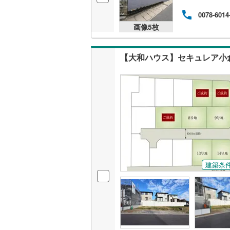
0078-6014
画像
5
枚
【大和ハウス】セキュレア小
建築条