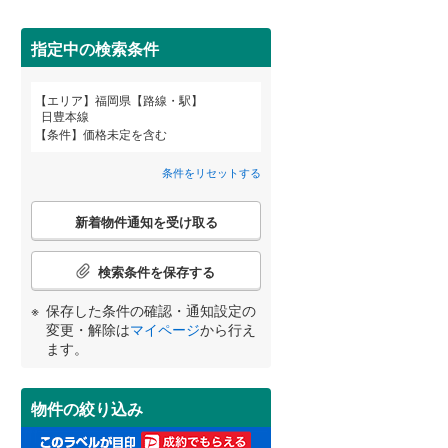
甘木鉄道
(
9
)
柳川市
(
1
)
指定中の検索条件
大川市
(
1
)
詳しく見る
中間市
(
8
)
エリア
福岡県【路線・駅】
宮崎
鹿児島
沖縄
日豊本線
条件
価格未定を含む
春日市
(
10
)
条件をリセットする
太宰府市
(
3
)
こ
する
る
うきは市
(
0
)
条件をリセットする
条件をリセットする
条件をリセットする
条件をリセットする
条件をリセットする
条件をリセットする
新着物件通知を受け取る
の
検
朝倉市
(
7
)
索
検索条件を保存する
条
那珂川市
(
1
)
件
保存した条件の確認・通知設定の
で
糟屋郡志免町
(
7
)
変更・解除は
マイページ
から行え
通
ます。
知
糟屋郡久山町
(
0
)
を
受
遠賀郡水巻町
(
0
)
物件の絞り込み
け
取
鞍手郡小竹町
(
3
)