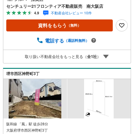
分で、毎日のお買い物にも便利な立地です。・事務所用地
センチュリー21フロンティア不動産販売 南大阪店
や倉庫用地にもご活用いただけます。・リフォームなどの
4.9
不動産会社レビュー 10件
ご相談にも対応しております！ 立地・福泉小学校まで徒歩
約6分・福泉中学校まで徒歩約12分 弊社が選ばれる理由 1.
資料をもらう
（無料）
お金の扱い方のプロ、ファイナンシャルプランナーが資金
計画をサポート！2.買い替えなどにも対応できる売却専門
チームあり！3.たくさんの銀行と繋がりがあるため、最も
電話する
（通話料無料）
低金利になるように審査が可能！4.物件のお引渡し後に必
要になったお家のリフォームも弊社のリフォームプランナ
取り扱い不動産会社をもっと見る（
全
1
社
）
ーがご提案！5.定期的にご連絡を繋ぎ、有事の際に迅速に
サポートいたします弊社は専門家同士が連携をとっている
ため、より多くの知見がございます。お気軽にお問合せく
堺市西区神野町3丁
ださい！
阪和線 「鳳」駅 徒歩28分
大阪府堺市西区神野町3丁