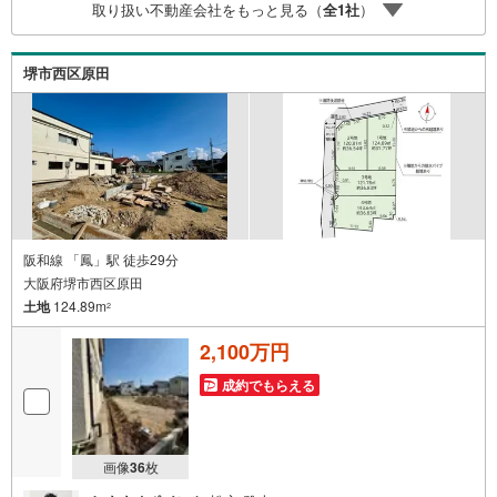
取り扱い不動産会社をもっと見る（
全
1
社
）
堺市西区原田
阪和線 「鳳」駅 徒歩29分
大阪府堺市西区原田
土地
124.89m
2
2,100万円
成約でもらえる
画像
36
枚