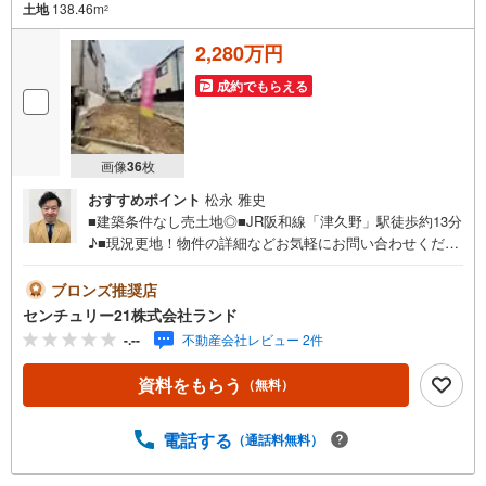
土地
138.46m
2
2,280万円
成約でもらえる
画像
36
枚
おすすめポイント
松永 雅史
■建築条件なし売土地◎■JR阪和線「津久野」駅徒歩約13分
♪■現況更地！物件の詳細などお気軽にお問い合わせくださ
い！＜センチュリー21ランドについて＞●センチュリー21
ランド北花田本店は・・・ お客様のニーズに寄り添い、
ブロンズ推奨店
大切なお住まいのご購入に最後まで伴走いたします！●リフ
センチュリー21株式会社ランド
ォームのご相談も承っております。●購入・売却・ローンの
-.--
不動産会社レビュー 2件
ご相談・・・なんでもお気軽にご相談くださいませ！〇大
阪メトロ御堂筋線「北花田」駅より徒歩約10分！○JR阪和
資料をもらう
（無料）
線「浅香」駅より徒歩約8分！〇営業時間:10:00～20:00
（火曜日・水曜日定休日※祝日は営業）事前にご連絡いただ
けますと、スムーズにご案内が可能です。ご連絡お待ちし
電話する
（通話料無料）
ております！