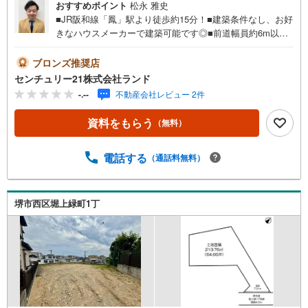
おすすめポイント
松永 雅史
■JR阪和線「鳳」駅より徒歩約15分！■建築条件なし、お好
きなハウスメーカーで建築可能です◎■前道幅員約6m以上
★物件の詳細などお気軽にお問い合わせください！＜セン
チュリー21ランドについて＞●センチュリー21ランド北花
ブロンズ推奨店
田本店は・・・ お客様のニーズに寄り添い、大切なお住
センチュリー21株式会社ランド
まいのご購入に最後まで伴走いたします！●リフォームのご
-.--
不動産会社レビュー 2件
相談も承っております。●購入・売却・ローンのご相
談・・・なんでもお気軽にご相談くださいませ！〇大阪メ
資料をもらう
（無料）
トロ御堂筋線「北花田」駅より徒歩約10分！○JR阪和線
「浅香」駅より徒歩約8分！〇営業時間:10:00～20:00（火
曜日・水曜日定休日※祝日は営業）事前にご連絡いただけま
電話する
（通話料無料）
すと、スムーズにご案内が可能です。ご連絡お待ちしてお
ります！
堺市西区堀上緑町1丁