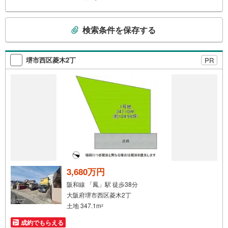
す。◎個別FP相談会 無料物件のご紹介だけでなく住宅ロ
ーン・資金のご相談、まずは家探しについて話を聞きたい
こ
という方も大歓迎です！年間8000棟以上の限定物件を発表
検索条件を保存する
の
しているオープンハウスだから出会える物件が多数ござい
検
ます。ぜひお気軽にご連絡・ご相談ください！※限定物件:
索
当社のみ、もしくは当社を含めた数社でのみご紹介可能な
堺市西区菱木2丁
PR
条
オープンハウス・ディベロップメントの物件
件
で
通
知
を
受
け
取
る
3,680万円
・
阪和線 「鳳」駅 徒歩38分
条
大阪府堺市西区菱木2丁
件
土地 347.1m
2
を
成約でもらえる
マ