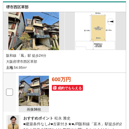
堺市西区草部
阪和線 「鳳」駅 徒歩24分
大阪府堺市西区草部
土地
54.95m
2
600万円
成約でもらえる
画像
36
枚
おすすめポイント
松永 雅史
■建築条件なし♪■古家付き★■JR阪和線「富木」駅徒歩約2