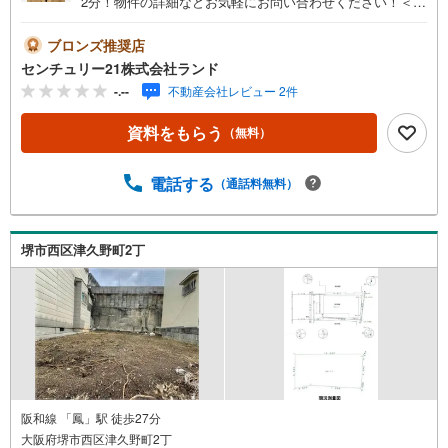
2分！物件の詳細などお気軽にお問い合わせください！＜セ
ンチュリー21ランドについて＞●センチュリー21ランド北
花田本店は・・・ お客様のニーズに寄り添い、大切なお
ブロンズ推奨店
住まいのご購入に最後まで伴走いたします！●リフォームの
センチュリー21株式会社ランド
ご相談も承っております。●購入・売却・ローンのご相
-.--
不動産会社レビュー 2件
談・・・なんでもお気軽にご相談くださいませ！〇大阪メ
トロ御堂筋線「北花田」駅より徒歩約10分！○JR阪和線
資料をもらう
（無料）
「浅香」駅より徒歩約8分！〇営業時間:10:00～20:00（火
曜日・水曜日定休日※祝日は営業）事前にご連絡いただけま
すと、スムーズにご案内が可能です。ご連絡お待ちしてお
電話する
（通話料無料）
ります！
堺市西区津久野町2丁
阪和線 「鳳」駅 徒歩27分
大阪府堺市西区津久野町2丁