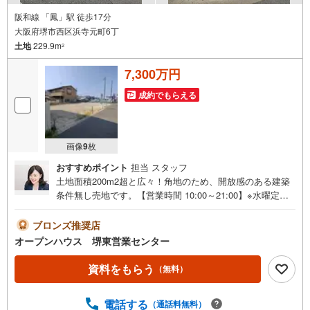
阪和線 「鳳」駅 徒歩17分
大阪府堺市西区浜寺元町6丁
土地
229.9m
2
7,300万円
成約でもらえる
画像
9
枚
おすすめポイント
担当 スタッフ
土地面積200m2超と広々！角地のため、開放感のある建築
条件無し売地です。【営業時間 10:00～21:00】※水曜定休
上記時間はお電話が繋がりやすくなっております。ぜひお
気軽にご連絡ください！現地を見学される場合は「室内・
ブロンズ推奨店
現地を見学する（無料）」ボタンよりご希望の日時をご記
オープンハウス 堺東営業センター
入いただけますとスムーズにご案内が可能です。◎現地の
ご案内について・平日や夜遅い時間帯もご案内が可能 ※定
資料をもらう
（無料）
休日を除く・経験豊富なスタッフが物件詳細を丁寧にご説
明いたします。・車でご自宅や最寄り駅等、ご指定の場所
電話する
（通話料無料）
まで送迎します。・チャイルドシートのご用意ございま