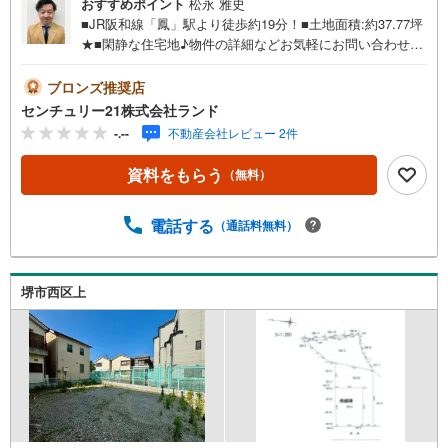
おすすめポイント
松永 雅史
■JR阪和線「鳳」駅より徒歩約19分！■土地面積:約37.77坪
★■閑静な住宅地♪物件の詳細などお気軽にお問い合わせく
ださい！＜センチュリー21ランドについて＞●センチュリ
ー21ランド北花田本店は・・・ お客様のニーズに寄り添
ブロンズ推奨店
い、大切なお住まいのご購入に最後まで伴走いたします！●
センチュリー21株式会社ランド
リフォームのご相談も承っております。●購入・売却・ロー
-.--
不動産会社レビュー 2件
ンのご相談・・・なんでもお気軽にご相談くださいませ！
〇大阪メトロ御堂筋線「北花田」駅より徒歩約10分！○JR
資料をもらう
（無料）
阪和線「浅香」駅より徒歩約8分！〇営業時間:10:00～20:0
0（火曜日・水曜日定休日※祝日は営業）事前にご連絡いた
だけますと、スムーズにご案内が可能です。ご連絡お待ち
電話する
（通話料無料）
しております！
堺市西区上