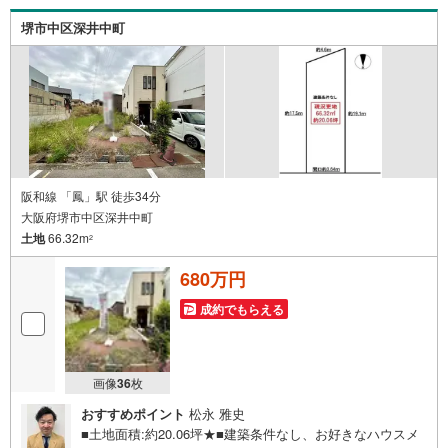
堺市中区深井中町
阪和線 「鳳」駅 徒歩34分
大阪府堺市中区深井中町
土地
66.32m
2
680万円
成約でもらえる
画像
36
枚
おすすめポイント
松永 雅史
■土地面積:約20.06坪★■建築条件なし、お好きなハウスメ