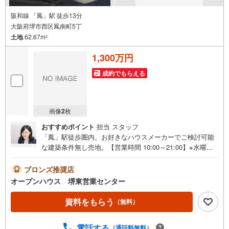
阪和線 「鳳」駅 徒歩13分
大阪府堺市西区鳳南町5丁
土地
62.67m
2
1,300万円
成約でもらえる
画像
2
枚
おすすめポイント
担当 スタッフ
「鳳」駅徒歩圏内。お好きなハウスメーカーでご検討可能
な建築条件無し売地。【営業時間 10:00～21:00】※水曜定
休上記時間はお電話が繋がりやすくなっております。ぜひ
お気軽にご連絡ください！現地を見学される場合は「室
ブロンズ推奨店
内・現地を見学する（無料）」ボタンよりご希望の日時を
オープンハウス 堺東営業センター
ご記入いただけますとスムーズにご案内が可能です。◎現
地のご案内について・平日や夜遅い時間帯もご案内が可
資料をもらう
（無料）
能 ※定休日を除く・経験豊富なスタッフが物件詳細を丁寧
にご説明いたします。・車でご自宅や最寄り駅等、ご指定
電話する
（通話料無料）
の場所まで送迎します。・チャイルドシートのご用意ござ