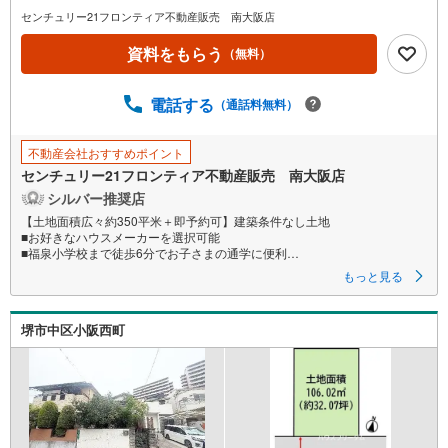
イ
センチュリー21フロンティア不動産販売 南大阪店
ペ
資料をもらう
（無料）
ー
ジ
に
電話する
（通話料無料）
保
存
不動産会社おすすめポイント
す
センチュリー21フロンティア不動産販売 南大阪店
る
シルバー推奨店
【土地面積広々約350平米＋即予約可】建築条件なし土地
■お好きなハウスメーカーを選択可能
■福泉小学校まで徒歩6分でお子さまの通学に便利
■リノベまたは新築！家族の理想をこの土地で！
もっと見る
特徴
・関西スーパー萬崎菱木店まで徒歩7分で、毎日のお買い物にも便利な立地
堺市中区小阪西町
です。
・事務所用地や倉庫用地にもご活用いただけます。
・リフォームなどのご相談にも対応しております！
立地
・福泉小学校まで徒歩約6分
・福泉中学校まで徒歩約12分