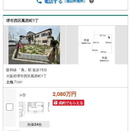
曜日・水曜日定休日※祝日は営業）事前にご連絡いただけま
電話する
（通話料無料）
すと、スムーズにご案内が可能です。ご連絡お待ちしてお
ります！
堺市西区鳳西町1丁
阪和線 「鳳」駅 徒歩15分
大阪府堺市西区鳳西町1丁
土地
71m
2
2,080万円
成約でもらえる
画像
24
枚