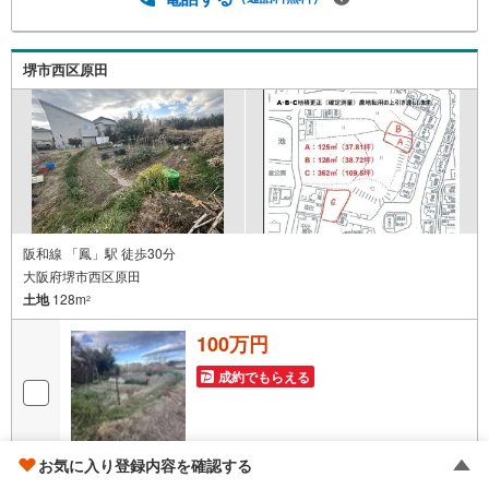
います。◎個別FP相談会 無料物件のご紹介だけでなく住
宅ローン・資金のご相談、まずは家探しについて話を聞き
たいという方も大歓迎です！年間8000棟以上の限定物件を
堺市西区原田
発表しているオープンハウスだから出会える物件が多数ご
ざいます。ぜひお気軽にご連絡・ご相談ください！※限定物
件:当社のみ、もしくは当社を含めた数社でのみご紹介可能
なオープンハウス・ディベロップメントの物件
阪和線 「鳳」駅 徒歩30分
大阪府堺市西区原田
土地
128m
2
100万円
成約でもらえる
画像
15
枚
お気に入り登録内容を確認する