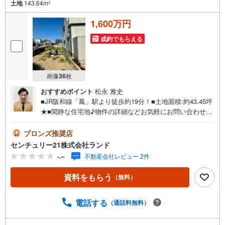
土地
143.64m
2
1,600万円
成約でもらえる
画像
36
枚
おすすめポイント
松永 雅史
■JR阪和線「鳳」駅より徒歩約19分！■土地面積:約43.45坪
★■閑静な住宅地♪物件の詳細などお気軽にお問い合わせく
ださい！＜センチュリー21ランドについて＞●センチュリ
ー21ランド北花田本店は・・・ お客様のニーズに寄り添
ブロンズ推奨店
い、大切なお住まいのご購入に最後まで伴走いたします！●
センチュリー21株式会社ランド
リフォームのご相談も承っております。●購入・売却・ロー
-.--
不動産会社レビュー 2件
ンのご相談・・・なんでもお気軽にご相談くださいませ！
〇大阪メトロ御堂筋線「北花田」駅より徒歩約10分！○JR
資料をもらう
（無料）
阪和線「浅香」駅より徒歩約8分！〇営業時間:10:00～20:0
0（火曜日・水曜日定休日※祝日は営業）事前にご連絡いた
だけますと、スムーズにご案内が可能です。ご連絡お待ち
電話する
（通話料無料）
しております！