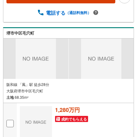
い
電話する
（通話料無料）
堺市中区毛穴町
阪和線 「鳳」駅 徒歩28分
大阪府堺市中区毛穴町
土地
68.35m
2
1,280万円
成約でもらえる