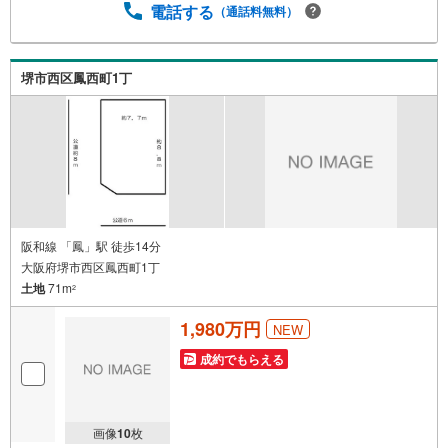
曜日・水曜日定休日※祝日は営業）事前にご連絡いただけま
電話する
（通話料無料）
すと、スムーズにご案内が可能です。ご連絡お待ちしてお
ります！
堺市西区鳳西町1丁
阪和線 「鳳」駅 徒歩14分
大阪府堺市西区鳳西町1丁
土地
71m
2
1,980万円
NEW
成約でもらえる
画像
10
枚