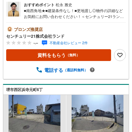
おすすめポイント
松永 雅史
■南西角地★■建築条件なし！■更地渡し◎物件の詳細など
お気軽にお問い合わせください！＜センチュリー21ランド
について＞●センチュリー21ランド北花田本店は・・・
お客様のニーズに寄り添い、大切なお住まいのご購入に最
ブロンズ推奨店
後まで伴走いたします！●リフォームのご相談も承っており
センチュリー21株式会社ランド
ます。●購入・売却・ローンのご相談・・・なんでもお気軽
-.--
不動産会社レビュー 2件
にご相談くださいませ！〇大阪メトロ御堂筋線「北花田」
駅より徒歩約10分！○JR阪和線「浅香」駅より徒歩約8分！
資料をもらう
（無料）
〇営業時間:10:00～20:00（火曜日・水曜日定休日※祝日は
営業）事前にご連絡いただけますと、スムーズにご案内が
可能です。ご連絡お待ちしております！
電話する
（通話料無料）
堺市西区浜寺元町6丁