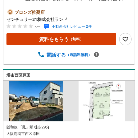
物件の詳細などお気軽にお問い合わせください！＜センチ
ュリー21ランドについて＞●センチュリー21ランド北花田
ブロンズ推奨店
本店は・・・ お客様のニーズに寄り添い、大切なお住ま
センチュリー21株式会社ランド
いのご購入に最後まで伴走いたします！●リフォームのご相
-.--
不動産会社レビュー 2件
談も承っております。●購入・売却・ローンのご相談・・・
なんでもお気軽にご相談くださいませ！〇大阪メトロ御堂
資料をもらう
（無料）
筋線「北花田」駅より徒歩約10分！○JR阪和線「浅香」駅
より徒歩約8分！〇営業時間:10:00～20:00（火曜日・水曜
日定休日※祝日は営業）事前にご連絡いただけますと、スム
電話する
（通話料無料）
ーズにご案内が可能です。ご連絡お待ちしております！
堺市西区原田
阪和線 「鳳」駅 徒歩29分
大阪府堺市西区原田