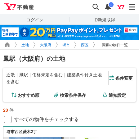
Yahoo!不動産
検索
通知
i
ログイン
ID新規取得
土地
大阪府
堺市
西区
鳳駅の物件一覧
鳳駅（大阪府）の土地
近畿｜鳳駅｜価格未定を含む｜建築条件付き土地
条件変更
を含む
おすすめ順
検索条件保存
通知設定
23
件
すべての物件をチェックする
堺市西区菱木2丁