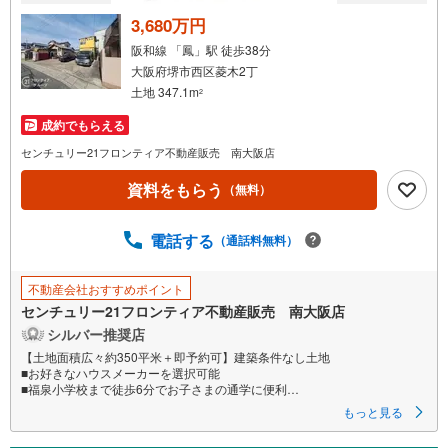
3,680万円
阪和線 「鳳」駅 徒歩38分
大阪府堺市西区菱木2丁
土地 347.1m
2
成約でもらえる
センチュリー21フロンティア不動産販売 南大阪店
資料をもらう
（無料）
電話する
（通話料無料）
不動産会社おすすめポイント
センチュリー21フロンティア不動産販売 南大阪店
シルバー推奨店
【土地面積広々約350平米＋即予約可】建築条件なし土地
■お好きなハウスメーカーを選択可能
■福泉小学校まで徒歩6分でお子さまの通学に便利
■リノベまたは新築！家族の理想をこの土地で！
もっと見る
特徴