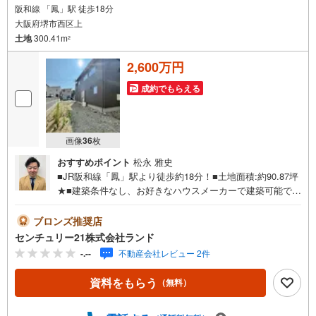
阪和線 「鳳」駅 徒歩18分
大阪府堺市西区上
土地
300.41m
2
2,600万円
成約でもらえる
画像
36
枚
おすすめポイント
松永 雅史
■JR阪和線「鳳」駅より徒歩約18分！■土地面積:約90.87坪
★■建築条件なし、お好きなハウスメーカーで建築可能です
◎物件の詳細などお気軽にお問い合わせください！＜セン
チュリー21ランドについて＞●センチュリー21ランド北花
ブロンズ推奨店
田本店は・・・ お客様のニーズに寄り添い、大切なお住
センチュリー21株式会社ランド
まいのご購入に最後まで伴走いたします！●リフォームのご
-.--
不動産会社レビュー 2件
相談も承っております。●購入・売却・ローンのご相
談・・・なんでもお気軽にご相談くださいませ！〇大阪メ
資料をもらう
（無料）
トロ御堂筋線「北花田」駅より徒歩約10分！○JR阪和線
「浅香」駅より徒歩約8分！〇営業時間:10:00～20:00（火