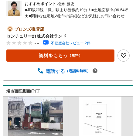
おすすめポイント
松永 雅史
■JR阪和線「鳳」駅より徒歩約19分！■土地面積:約36.54坪
★■閑静な住宅地♪物件の詳細などお気軽にお問い合わせく
ださい！＜センチュリー21ランドについて＞●センチュリ
ー21ランド北花田本店は・・・ お客様のニーズに寄り添
ブロンズ推奨店
い、大切なお住まいのご購入に最後まで伴走いたします！●
センチュリー21株式会社ランド
リフォームのご相談も承っております。●購入・売却・ロー
-.--
不動産会社レビュー 2件
ンのご相談・・・なんでもお気軽にご相談くださいませ！
〇大阪メトロ御堂筋線「北花田」駅より徒歩約10分！○JR
資料をもらう
（無料）
阪和線「浅香」駅より徒歩約8分！〇営業時間:10:00～20:0
0（火曜日・水曜日定休日※祝日は営業）事前にご連絡いた
だけますと、スムーズにご案内が可能です。ご連絡お待ち
電話する
（通話料無料）
しております！
堺市西区鳳西町1丁