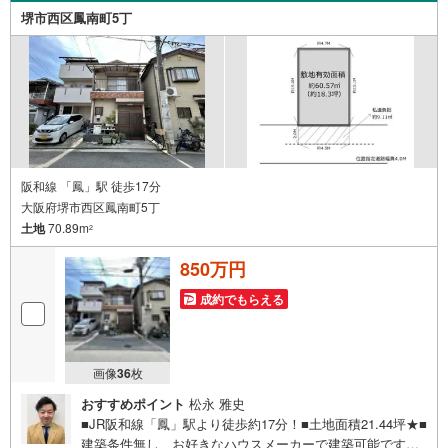
・関西スーパー萬崎菱木店まで徒歩7分で、毎日のお買い物にも便利な立地
堺市西区鳳南町5丁
です。
・事務所用地や倉庫用地にもご活用いただけます。
・リフォームなどのご相談にも対応しております！
立地
・福泉小学校まで徒歩約6分
・福泉中学校まで徒歩約12分
弊社が選ばれる理由
1.お金の扱い方のプロ、ファイナンシャルプランナーが資金計画をサポー
ト！
阪和線 「鳳」駅 徒歩17分
2.買い替えなどにも対応できる売却専門チームあり！
大阪府堺市西区鳳南町5丁
3.たくさんの銀行と繋がりがあるため、最も低金利になるように審査が可
土地
70.89m
能！
2
4.物件のお引渡し後に必要になったお家のリフォームも弊社のリフォームプ
ランナーがご提案！
850万円
5.定期的にご連絡を繋ぎ、有事の際に迅速にサポートいたします
成約でもらえる
弊社は専門家同士が連携をとっているため、より多くの知見がございま
す。
お気軽にお問合せください！
画像
36
枚
おすすめポイント
松永 雅史
■JR阪和線「鳳」駅より徒歩約17分！■土地面積21.44坪★■
建築条件無し、お好きなハウスメーカーで建築可能です◎