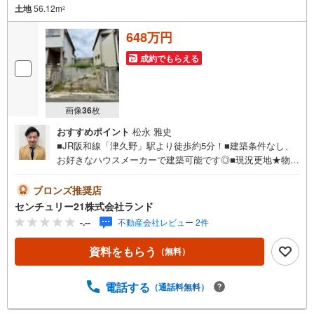
土地
56.12m
2
648万円
成約でもらえる
画像
36
枚
おすすめポイント
松永 雅史
■JR阪和線「津久野」駅より徒歩約5分！■建築条件なし、
お好きなハウスメーカーで建築可能です◎■現況更地★物件
の詳細などお気軽にお問い合わせください！＜センチュリ
ー21ランドについて＞●センチュリー21ランド北花田本店
ブロンズ推奨店
は・・・ お客様のニーズに寄り添い、大切なお住まいの
センチュリー21株式会社ランド
ご購入に最後まで伴走いたします！●リフォームのご相談も
-.--
不動産会社レビュー 2件
承っております。●購入・売却・ローンのご相談・・・なん
でもお気軽にご相談くださいませ！〇大阪メトロ御堂筋線
資料をもらう
（無料）
「北花田」駅より徒歩約10分！○JR阪和線「浅香」駅より
徒歩約8分！〇営業時間:10:00～20:00（火曜日・水曜日定
休日※祝日は営業）事前にご連絡いただけますと、スムーズ
電話する
（通話料無料）
にご案内が可能です。ご連絡お待ちしております！