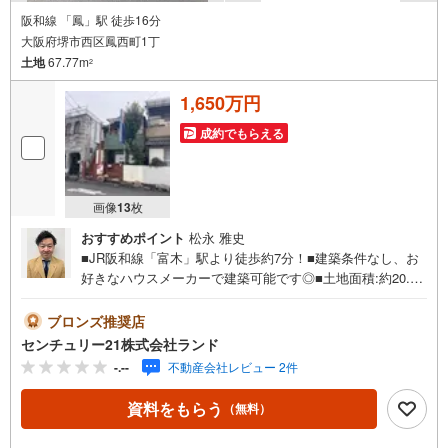
阪和線 「鳳」駅 徒歩16分
大阪府堺市西区鳳西町1丁
土地
67.77m
2
1,650万円
成約でもらえる
画像
13
枚
おすすめポイント
松永 雅史
■JR阪和線「富木」駅より徒歩約7分！■建築条件なし、お
好きなハウスメーカーで建築可能です◎■土地面積:約20.5
坪★物件の詳細などお気軽にお問い合わせください！＜セ
ンチュリー21ランドについて＞●センチュリー21ランド北
ブロンズ推奨店
花田本店は・・・ お客様のニーズに寄り添い、大切なお
センチュリー21株式会社ランド
住まいのご購入に最後まで伴走いたします！●リフォームの
-.--
不動産会社レビュー 2件
ご相談も承っております。●購入・売却・ローンのご相
談・・・なんでもお気軽にご相談くださいませ！〇大阪メ
資料をもらう
（無料）
トロ御堂筋線「北花田」駅より徒歩約10分！○JR阪和線
「浅香」駅より徒歩約8分！〇営業時間:10:00～20:00（火