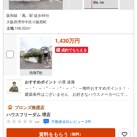
弊社が選ばれる理由
1.お金の扱い方のプロ、ファイナンシャルプランナーが資金計画をサポー
ト！
阪和線 「鳳」駅 徒歩49分
2.買い替えなどにも対応できる売却専門チームあり！
大阪府堺市中区小阪西町
3.たくさんの銀行と繋がりがあるため、最も低金利になるように審査が可
土地
106.02m
能！
2
4.物件のお引渡し後に必要になったお家のリフォームも弊社のリフォームプ
ランナーがご提案！
1,430万円
5.定期的にご連絡を繋ぎ、有事の際に迅速にサポートいたします
成約でもらえる
弊社は専門家同士が連携をとっているため、より多くの知見がございま
す。
お気軽にお問合せください！
画像
7
枚
おすすめポイント
小濱 凌雅
～・*・～・*・～・*・～・*・～物件おすすめポイント！・
建築条件はございません お好きなハウスメーカーにて建
築可能です！・南海泉北線「深井」駅まで徒歩28分。・南
東向き/前面道路約6.1m 陽当たりと風通し良好です≪周辺
ブロンズ推奨店
環境≫・久世小学校…徒歩15分・平井中学校…徒歩20分・
ハウスフリーダム 堺店
ローソン…徒歩4分・コノミヤ…徒歩14分・阪南病院…徒歩
-.--
不動産会社レビュー 2件
10分・堺八田西郵便局…徒歩12分ハウスフリーダムは【東
証スタンダード上場企業】です。「見るだけ・聞くだけ」
資料をもらう
（無料）
OK！不動産購入や住宅ローンなど、お気軽にご相談くださ