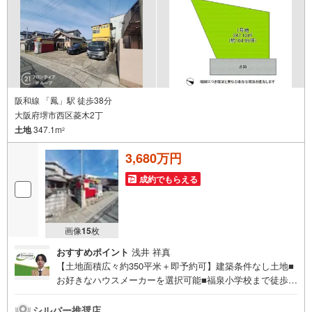
阪和線 「鳳」駅 徒歩38分
大阪府堺市西区菱木2丁
土地
347.1m
2
3,680万円
成約でもらえる
画像
15
枚
おすすめポイント
浅井 祥真
【土地面積広々約350平米＋即予約可】建築条件なし土地■
お好きなハウスメーカーを選択可能■福泉小学校まで徒歩6
分でお子さまの通学に便利■リノベまたは新築！家族の理想
をこの土地で！ 特徴・関西スーパー萬崎菱木店まで徒歩7
シルバー推奨店