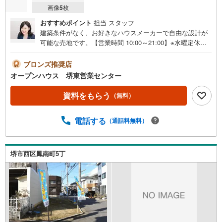
画像
5
枚
おすすめポイント
担当 スタッフ
建築条件がなく、お好きなハウスメーカーで自由な設計が
可能な売地です。【営業時間 10:00～21:00】※水曜定休上
記時間はお電話が繋がりやすくなっております。ぜひお気
軽にご連絡ください！現地を見学される場合は「室内・現
ブロンズ推奨店
地を見学する（無料）」ボタンよりご希望の日時をご記入
オープンハウス 堺東営業センター
いただけますとスムーズにご案内が可能です。◎現地のご
案内について・平日や夜遅い時間帯もご案内が可能 ※定休
資料をもらう
（無料）
日を除く・経験豊富なスタッフが物件詳細を丁寧にご説明
いたします。・車でご自宅や最寄り駅等、ご指定の場所ま
電話する
（通話料無料）
で送迎します。・チャイルドシートのご用意ございます。
◎個別FP相談会 無料物件のご紹介だけでなく住宅ロー
ン・資金のご相談、まずは家探しについて話を聞きたいと
いう方も大歓迎です！年間8000棟以上の限定物件を発表し
堺市西区鳳南町5丁
ているオープンハウスだから出会える物件が多数ございま
す。ぜひお気軽にご連絡・ご相談ください！※限定物件:当
社のみ、もしくは当社を含めた数社でのみご紹介可能なオ
ープンハウス・ディベロップメントの物件