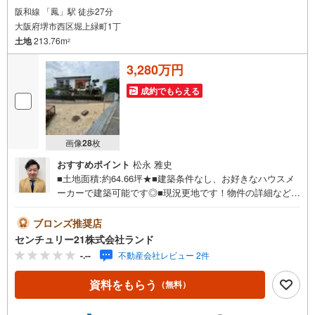
阪和線 「鳳」駅 徒歩27分
大阪府堺市西区堀上緑町1丁
土地
213.76m
2
3,280万円
成約でもらえる
画像
28
枚
おすすめポイント
松永 雅史
■土地面積:約64.66坪★■建築条件なし、お好きなハウスメ
ーカーで建築可能です◎■現況更地です！物件の詳細などお
気軽にお問い合わせください！＜センチュリー21ランドに
ついて＞●センチュリー21ランド北花田本店は・・・ お
ブロンズ推奨店
客様のニーズに寄り添い、大切なお住まいのご購入に最後
センチュリー21株式会社ランド
まで伴走いたします！●リフォームのご相談も承っておりま
-.--
不動産会社レビュー 2件
す。●購入・売却・ローンのご相談・・・なんでもお気軽に
ご相談くださいませ！〇大阪メトロ御堂筋線「北花田」駅
資料をもらう
（無料）
より徒歩約10分！○JR阪和線「浅香」駅より徒歩約8分！〇
営業時間:10:00～20:00（火曜日・水曜日定休日※祝日は営