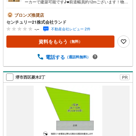
ーカーで建築可能です♪■前道幅員約12mございます！物件
の詳細などお気軽にお問い合わせください！＜センチュリ
ー21ランドについて＞●センチュリー21ランド北花田本店
ブロンズ推奨店
は・・・ お客様のニーズに寄り添い、大切なお住まいの
センチュリー21株式会社ランド
ご購入に最後まで伴走いたします！●リフォームのご相談も
-.--
不動産会社レビュー 2件
承っております。●購入・売却・ローンのご相談・・・なん
でもお気軽にご相談くださいませ！〇大阪メトロ御堂筋線
資料をもらう
（無料）
「北花田」駅より徒歩約10分！○JR阪和線「浅香」駅より
徒歩約8分！〇営業時間:10:00～20:00（火曜日・水曜日定
休日※祝日は営業）事前にご連絡いただけますと、スムーズ
電話する
（通話料無料）
にご案内が可能です。ご連絡お待ちしております！
堺市西区菱木2丁
PR