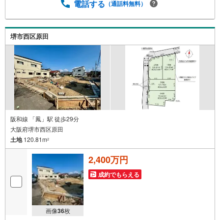
業）事前にご連絡いただけますと、スムーズにご案内が可
電話する
（通話料無料）
能です。ご連絡お待ちしております！
堺市西区原田
阪和線 「鳳」駅 徒歩29分
大阪府堺市西区原田
土地
120.81m
2
2,400万円
成約でもらえる
画像
36
枚