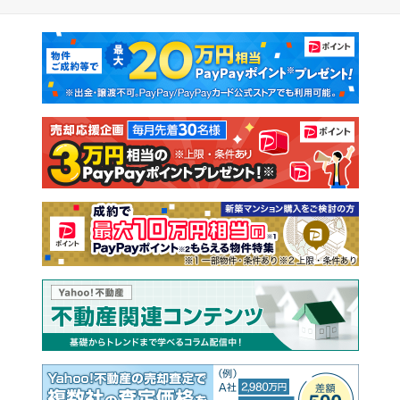
マンションカタログ
教えて！住まいの先生
新築マンション
中古マンション
新築一戸建て
中古一戸建て
注文住宅
土地
売却査定