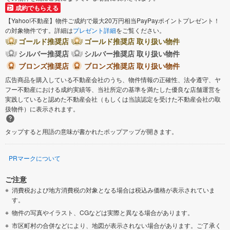
成約でもらえる
【Yahoo!不動産】物件ご成約で最大20万円相当PayPayポイントプレゼント！
の対象物件です。詳細は
プレゼント詳細
をご覧ください。
ゴールド推奨店
ゴールド推奨店 取り扱い物件
シルバー推奨店
シルバー推奨店 取り扱い物件
ブロンズ推奨店
ブロンズ推奨店 取り扱い物件
広告商品を購入している不動産会社のうち、物件情報の正確性、法令遵守、ヤ
フー不動産における成約実績等、当社所定の基準を満たした優良な店舗運営を
実践していると認めた不動産会社（もしくは当該認定を受けた不動産会社の取
扱物件）に表示されます。
タップすると用語の意味が書かれたポップアップが開きます。
PRマークについて
ご注意
消費税および地方消費税の対象となる場合は税込み価格が表示されていま
す。
物件の写真やイラスト、CGなどは実際と異なる場合があります。
市区町村の合併などにより、地図が表示されない場合があります。ご了承く