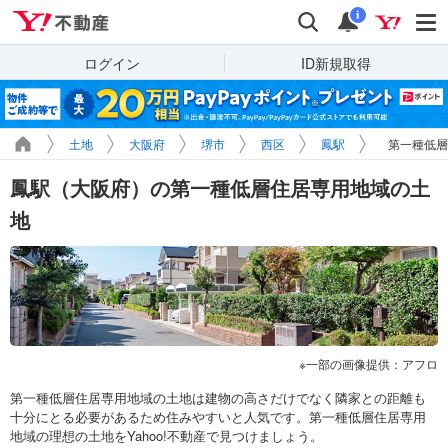
Yahoo!不動産
検索
通知
i
ログイン
ID新規取得
土地
大阪府
堺市
西区
鳳駅
第一種低層
鳳駅（大阪府）の第一種低層住居専用地域の土
地
一部の画像提供：アフロ
第一種低層住居専用地域の土地は建物の高さだけでなく隣家との距離も
十分にとる必要があるため住みやすいと人気です。第一種低層住居専用
地域の理想の土地をYahoo!不動産で見つけましょう。