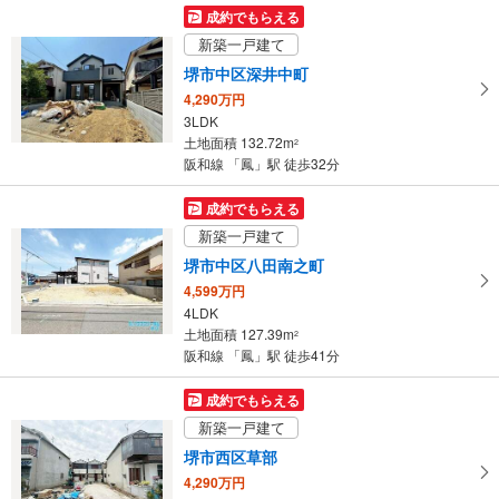
受
成約でもらえる
け
新築一戸建て
取
堺市中区深井中町
る
4,290万円
・
3LDK
条
土地面積 132.72m
2
件
阪和線 「鳳」駅 徒歩32分
を
マ
成約でもらえる
イ
新築一戸建て
ペ
堺市中区八田南之町
ー
4,599万円
ジ
4LDK
に
土地面積 127.39m
2
保
阪和線 「鳳」駅 徒歩41分
存
す
成約でもらえる
る
新築一戸建て
堺市西区草部
4,290万円