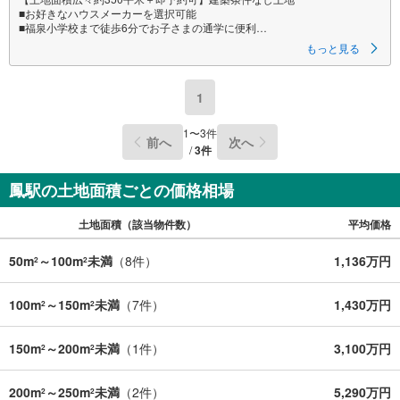
■お好きなハウスメーカーを選択可能
■福泉小学校まで徒歩6分でお子さまの通学に便利
■リノベまたは新築！家族の理想をこの土地で！
もっと見る
特徴
・関西スーパー萬崎菱木店まで徒歩7分で、毎日のお買い物にも便利な立地
1
です。
・事務所用地や倉庫用地にもご活用いただけます。
・リフォームなどのご相談にも対応しております！
1
〜
3
件
前へ
次へ
/
3
件
立地
・福泉小学校まで徒歩約6分
・福泉中学校まで徒歩約12分
鳳駅の土地面積ごとの価格相場
弊社が選ばれる理由
土地面積（該当物件数）
平均価格
1.お金の扱い方のプロ、ファイナンシャルプランナーが資金計画をサポー
ト！
2.買い替えなどにも対応できる売却専門チームあり！
50m
～100m
未満
（
8
件）
1,136万円
2
2
3.たくさんの銀行と繋がりがあるため、最も低金利になるように審査が可
能！
4.物件のお引渡し後に必要になったお家のリフォームも弊社のリフォームプ
100m
～150m
未満
（
7
件）
1,430万円
2
2
ランナーがご提案！
5.定期的にご連絡を繋ぎ、有事の際に迅速にサポートいたします
150m
～200m
未満
（
1
件）
3,100万円
2
2
弊社は専門家同士が連携をとっているため、より多くの知見がございま
す。
お気軽にお問合せください！
200m
～250m
未満
（
2
件）
5,290万円
2
2