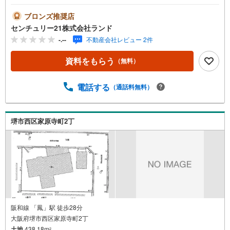
気軽にお問い合わせください！＜センチュリー21ランドに
ついて＞●センチュリー21ランド北花田本店は・・・ お
ブロンズ推奨店
客様のニーズに寄り添い、大切なお住まいのご購入に最後
センチュリー21株式会社ランド
まで伴走いたします！●リフォームのご相談も承っておりま
-.--
不動産会社レビュー 2件
す。●購入・売却・ローンのご相談・・・なんでもお気軽に
ご相談くださいませ！〇大阪メトロ御堂筋線「北花田」駅
資料をもらう
（無料）
より徒歩約10分！○JR阪和線「浅香」駅より徒歩約8分！〇
営業時間:10:00～20:00（火曜日・水曜日定休日※祝日は営
業）事前にご連絡いただけますと、スムーズにご案内が可
電話する
（通話料無料）
能です。ご連絡お待ちしております！
堺市西区家原寺町2丁
阪和線 「鳳」駅 徒歩28分
大阪府堺市西区家原寺町2丁
土地
438.18m
2