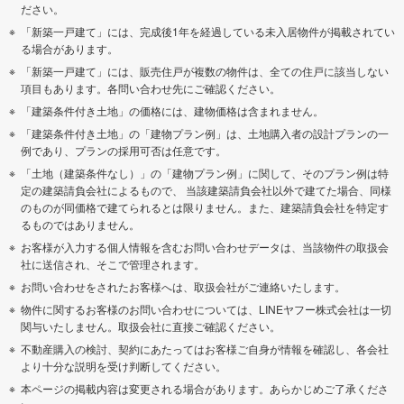
ださい。
「新築一戸建て」には、完成後1年を経過している未入居物件が掲載されてい
る場合があります。
「新築一戸建て」には、販売住戸が複数の物件は、全ての住戸に該当しない
項目もあります。各問い合わせ先にご確認ください。
「建築条件付き土地」の価格には、建物価格は含まれません。
「建築条件付き土地」の「建物プラン例」は、土地購入者の設計プランの一
例であり、プランの採用可否は任意です。
「土地（建築条件なし）」の「建物プラン例」に関して、そのプラン例は特
定の建築請負会社によるもので、 当該建築請負会社以外で建てた場合、同様
のものが同価格で建てられるとは限りません。また、建築請負会社を特定す
るものではありません。
お客様が入力する個人情報を含むお問い合わせデータは、当該物件の取扱会
社に送信され、そこで管理されます。
お問い合わせをされたお客様へは、取扱会社がご連絡いたします。
物件に関するお客様のお問い合わせについては、LINEヤフー株式会社は一切
関与いたしません。取扱会社に直接ご確認ください。
不動産購入の検討、契約にあたってはお客様ご自身が情報を確認し、各会社
より十分な説明を受け判断してください。
本ページの掲載内容は変更される場合があります。あらかじめご了承くださ