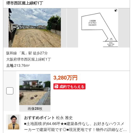
堺市西区堀上緑町1丁
阪和線 「鳳」駅 徒歩27分
大阪府堺市西区堀上緑町1丁
土地
213.76m
2
3,280万円
成約でもらえる
画像
28
枚
おすすめポイント
松永 雅史
■土地面積:約64.66坪★■建築条件なし、お好きなハウスメ
ーカーで建築可能です◎■現況更地です！物件の詳細などお