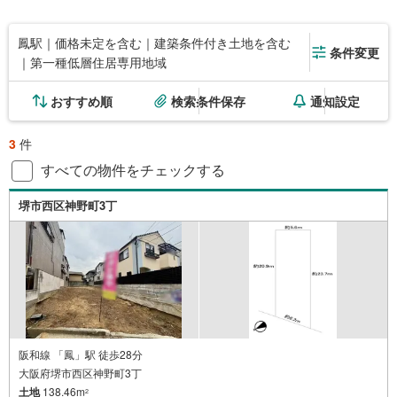
鳳駅｜価格未定を含む｜建築条件付き土地を含む
条件変更
｜第一種低層住居専用地域
おすすめ順
検索条件保存
通知設定
3
件
すべての物件をチェックする
堺市西区神野町3丁
阪和線 「鳳」駅 徒歩28分
大阪府堺市西区神野町3丁
土地
138.46m
2