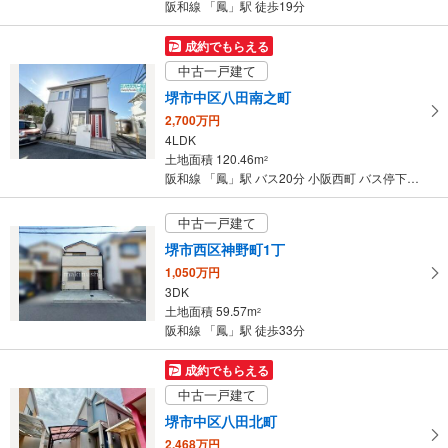
阪和線 「鳳」駅 徒歩19分
成約でもらえる
中古一戸建て
堺市中区八田南之町
2,700万円
4LDK
土地面積 120.46m
2
阪和線 「鳳」駅 バス20分 小阪西町 バス停下車 徒歩11分
中古一戸建て
堺市西区神野町1丁
1,050万円
3DK
土地面積 59.57m
2
阪和線 「鳳」駅 徒歩33分
成約でもらえる
中古一戸建て
堺市中区八田北町
2,468万円