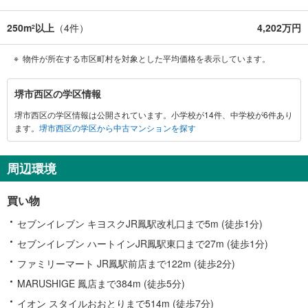
250m
以上
（
4
件）
4,202万円
2
物件が所在する市区町村を対象とした平均価格を表示しています。
堺
堺市西区の学区情報
市
堺市西区の学区情報は公開されています。小学校が14件、中学校が6件あり
西
ます。
堺市西区の学区から中古マンションを探す
区
に
関
周辺環境
す
る
買い物
情
報
セブンイレブン キヨスクJR鳳駅改札口まで5m (徒歩1分)
セブンイレブン ハートインJR鳳駅東口まで27m (徒歩1分)
ファミリーマート JR鳳駅前店まで122m (徒歩2分)
MARUSHIGE 鳳店まで384m (徒歩5分)
イオン スタイルおおとりまで514m (徒歩7分)