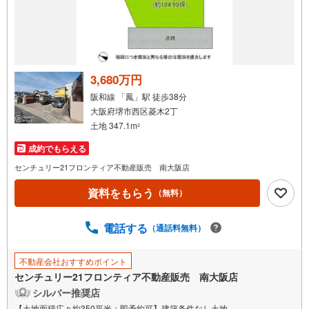
3,680万円
阪和線 「鳳」駅 徒歩38分
大阪府堺市西区菱木2丁
土地 347.1m
2
成約でもらえる
センチュリー21フロンティア不動産販売 南大阪店
資料をもらう
（無料）
電話する
（通話料無料）
不動産会社おすすめポイント
センチュリー21フロンティア不動産販売 南大阪店
シルバー推奨店
【土地面積広々約350平米＋即予約可】建築条件なし土地