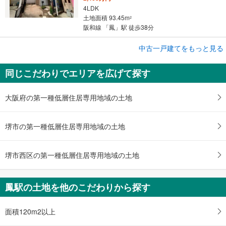
4LDK
土地面積 93.45m
2
阪和線 「鳳」駅 徒歩38分
成約でもらえる
中古一戸建てをもっと見る
中古一戸建て
同じこだわりでエリアを広げて探す
堺市中区深井中町
880万円
3DK
大阪府の第一種低層住居専用地域の土地
土地面積 57.08m
2
阪和線 「鳳」駅 徒歩34分
堺市の第一種低層住居専用地域の土地
堺市西区の第一種低層住居専用地域の土地
鳳駅の土地を他のこだわりから探す
面積120m2以上