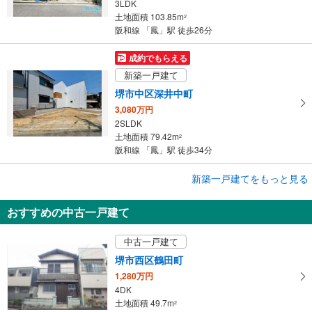
3LDK
土地面積 103.85m
2
阪和線 「鳳」駅 徒歩26分
成約でもらえる
新築一戸建て
堺市中区深井中町
3,080万円
2SLDK
土地面積 79.42m
2
阪和線 「鳳」駅 徒歩34分
成約でもらえる
新築一戸建てをもっと見る
新築一戸建て
おすすめの中古一戸建て
堺市西区堀上緑町1丁
4,799万円
中古一戸建て
4LDK
土地面積 135.02m
2
堺市西区鶴田町
阪和線 「鳳」駅 徒歩27分
1,280万円
4DK
土地面積 49.7m
2