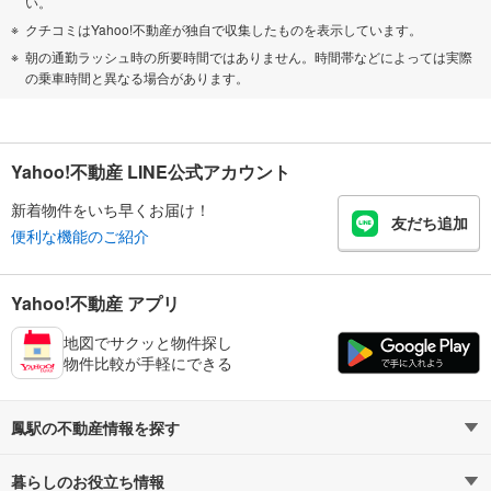
い。
クチコミはYahoo!不動産が独自で収集したものを表示しています。
朝の通勤ラッシュ時の所要時間ではありません。時間帯などによっては実際
の乗車時間と異なる場合があります。
Yahoo!不動産 LINE公式アカウント
新着物件をいち早くお届け！
友だち追加
便利な機能のご紹介
Yahoo!不動産 アプリ
地図でサクッと物件探し
物件比較が手軽にできる
鳳駅の不動産情報を探す
暮らしのお役立ち情報
不動産・住宅
賃貸住宅