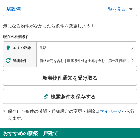
駅設備
一覧を見る
バリアフリー状況
気になる物件がなかったら
条件を変更しよう！
※段差なしでの移動経路
（○：有り △：要駅員設備 ×：無し）
現在の検索条件
地上⇔改札⇔ホーム：◯
エレベータ
鳳駅
エリア/路線
・各ホーム⇔改札
・改札⇔東口
価格未定を含む｜建築条件付き土地を含む｜第一種低層住居専用地域
詳細条件
・改札⇔西口
エスカレータ
こ
新着物件通知を受け取る
・各ホーム⇔改札
の
トイレ
検
索
《多機能トイレ》
検索条件を保存する
・改札内
条
その他
件
保存した条件の確認・通知設定の変更・解除は
マイページ
から行
で
・ＡＥＤ
えます。
通
知
おすすめの新築一戸建て
を