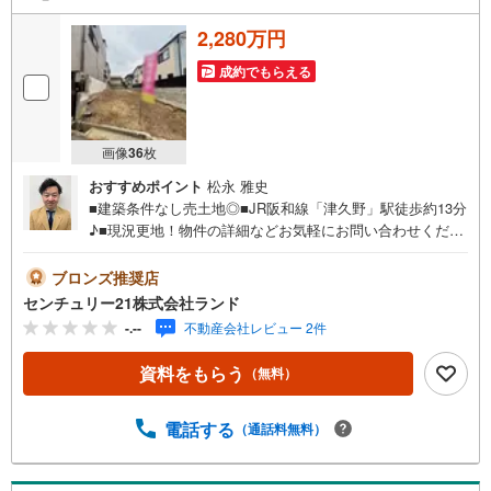
2,280万円
成約でもらえる
画像
36
枚
おすすめポイント
松永 雅史
■建築条件なし売土地◎■JR阪和線「津久野」駅徒歩約13分
♪■現況更地！物件の詳細などお気軽にお問い合わせくださ
い！＜センチュリー21ランドについて＞●センチュリー21
ランド北花田本店は・・・ お客様のニーズに寄り添い、
ブロンズ推奨店
大切なお住まいのご購入に最後まで伴走いたします！●リフ
センチュリー21株式会社ランド
ォームのご相談も承っております。●購入・売却・ローンの
-.--
不動産会社レビュー 2件
ご相談・・・なんでもお気軽にご相談くださいませ！〇大
阪メトロ御堂筋線「北花田」駅より徒歩約10分！○JR阪和
資料をもらう
（無料）
線「浅香」駅より徒歩約8分！〇営業時間:10:00～20:00
（火曜日・水曜日定休日※祝日は営業）事前にご連絡いただ
けますと、スムーズにご案内が可能です。ご連絡お待ちし
電話する
（通話料無料）
ております！