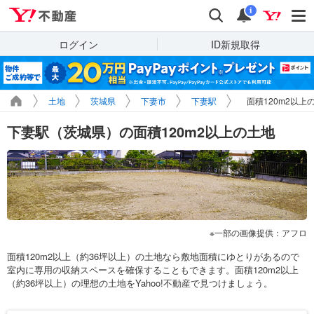
Yahoo!不動産
検索
通知
i
ログイン
ID新規取得
土地
茨城県
下妻市
下妻駅
面積120m2以上
下妻駅（茨城県）の面積120m2以上の土地
一部の画像提供：アフロ
面積120m2以上（約36坪以上）の土地なら敷地面積にゆとりがあるので
室内に専用の収納スペースを確保することもできます。面積120m2以上
（約36坪以上）の理想の土地をYahoo!不動産で見つけましょう。