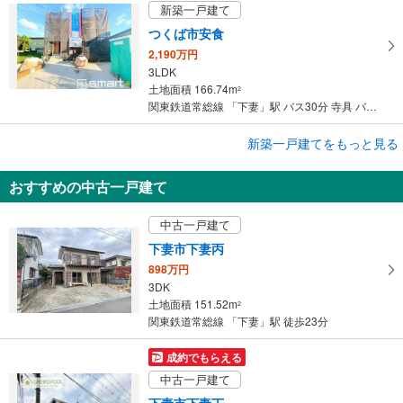
新築一戸建て
つくば市安食
2,190万円
3LDK
土地面積 166.74m
2
関東鉄道常総線 「下妻」駅 バス30分 寺具 バス停下車 徒歩29分
成約でもらえる
新築一戸建てをもっと見る
新築一戸建て
おすすめの中古一戸建て
下妻市下妻丙
2,790万円
中古一戸建て
3LDK WIC
土地面積 253.45m
2
下妻市下妻丙
関東鉄道常総線 「下妻」駅 徒歩19分
898万円
3DK
土地面積 151.52m
2
関東鉄道常総線 「下妻」駅 徒歩23分
成約でもらえる
中古一戸建て
下妻市下妻丁