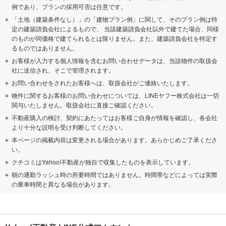
例であり、プランの採用可否は任意です。
「土地（建築条件なし）」の「建物プラン例」に関して、そのプラン例は特
定の建築請負会社によるもので、 当該建築請負会社以外で建てた場合、同様
のものが同価格で建てられるとは限りません。また、建築請負会社を特定す
るものではありません。
お客様が入力する個人情報を含むお問い合わせデータは、当該物件の取扱会
社に送信され、そこで管理されます。
お問い合わせをされたお客様へは、取扱会社がご連絡いたします。
物件に関するお客様のお問い合わせについては、LINEヤフー株式会社は一切
関与いたしません。取扱会社に直接ご確認ください。
不動産購入の検討、契約にあたってはお客様ご自身が情報を確認し、各会社
より十分な説明を受け判断してください。
本ページの掲載内容は変更される場合があります。あらかじめご了承くださ
い。
クチコミはYahoo!不動産が独自で収集したものを表示しています。
朝の通勤ラッシュ時の所要時間ではありません。時間帯などによっては実際
の乗車時間と異なる場合があります。