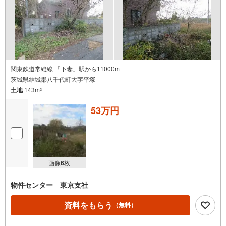
関東鉄道常総線 「下妻」駅から11000m
茨城県結城郡八千代町大字平塚
土地
143m
2
53万円
画像
6
枚
物件センター 東京支社
資料をもらう
（無料）