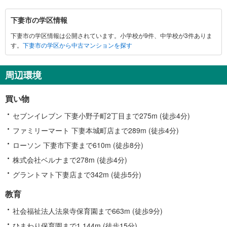
下
下妻市の学区情報
妻
下妻市の学区情報は公開されています。小学校が9件、中学校が3件ありま
市
す。
下妻市の学区から中古マンションを探す
に
関
す
周辺環境
る
情
買い物
報
セブンイレブン 下妻小野子町2丁目まで275m (徒歩4分)
ファミリーマート 下妻本城町店まで289m (徒歩4分)
ローソン 下妻市下妻まで610m (徒歩8分)
株式会社ベルナまで278m (徒歩4分)
グラントマト下妻店まで342m (徒歩5分)
教育
社会福祉法人法泉寺保育園まで663m (徒歩9分)
ひまわり保育園まで1,144m (徒歩15分)