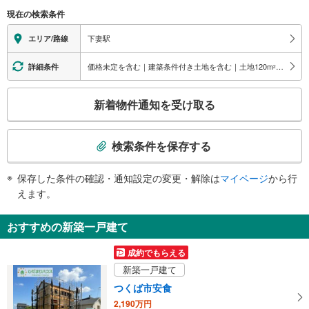
（○：有り △：要駅員設備 ×：無し）
現在の検索条件
地上⇔改札：○
改札⇔ホーム：×
下妻駅
エリア/路線
スロープ
・有り
価格未定を含む｜建築条件付き土地を含む｜土地120
m
以上
詳細条件
2
こ
新着物件通知を受け取る
の
検
索
検索条件を保存する
条
件
保存した条件の確認・通知設定の変更・解除は
マイページ
から行
で
えます。
通
知
おすすめの新築一戸建て
を
受
成約でもらえる
け
新築一戸建て
取
つくば市安食
る
2,190万円
・