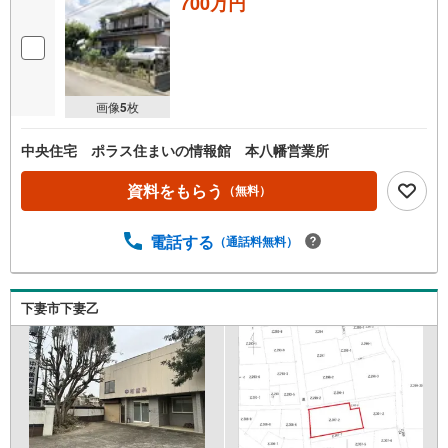
700万円
画像
5
枚
中央住宅 ポラス住まいの情報館 本八幡営業所
資料をもらう
（無料）
電話する
（通話料無料）
下妻市下妻乙