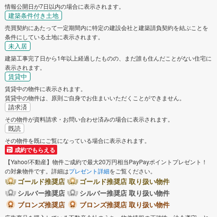
情報公開日が7日以内の場合に表示されます。
建築条件付き土地
売買契約にあたって一定期間内に特定の建設会社と建築請負契約を結ぶことを
条件にしている土地に表示されます。
未入居
建築工事完了日から1年以上経過したものの、まだ誰も住んだことがない住宅に
表示されます。
賃貸中
賃貸中の物件に表示されます。
賃貸中の物件は、原則ご自身でお住まいいただくことができません。
請求済
その物件が資料請求・お問い合わせ済みの場合に表示されます。
既読
その物件を既にご覧になっている場合に表示されます。
成約でもらえる
【Yahoo!不動産】物件ご成約で最大20万円相当PayPayポイントプレゼント！
の対象物件です。詳細は
プレゼント詳細
をご覧ください。
ゴールド推奨店
ゴールド推奨店 取り扱い物件
シルバー推奨店
シルバー推奨店 取り扱い物件
ブロンズ推奨店
ブロンズ推奨店 取り扱い物件