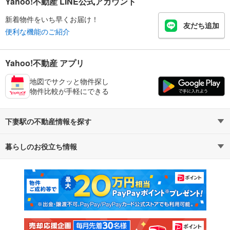
Yahoo!不動産 LINE公式アカウント
新着物件をいち早くお届け！
友だち追加
便利な機能のご紹介
Yahoo!不動産 アプリ
地図でサクッと物件探し
物件比較が手軽にできる
下妻駅の不動産情報を探す
暮らしのお役立ち情報
不動産・住宅
賃貸住宅
マンションカタログ
教えて！住まいの先生
新築マンション
中古マンション
新築一戸建て
中古一戸建て
注文住宅
土地