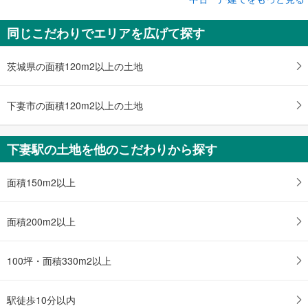
中古一戸建て
同じこだわりでエリアを広げて探す
下妻市小島
900万円
5DK
茨城県の面積120m2以上の土地
土地面積 263m
2
関東鉄道常総線 「下妻」駅 徒歩18分
下妻市の面積120m2以上の土地
下妻駅の土地を他のこだわりから探す
面積150m2以上
面積200m2以上
100坪・面積330m2以上
駅徒歩10分以内