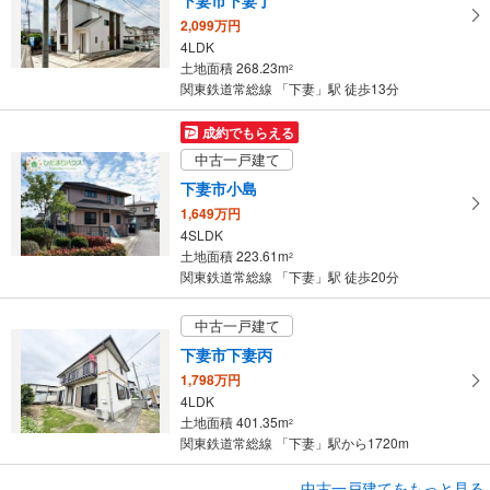
2,099万円
4LDK
土地面積 268.23m
2
関東鉄道常総線 「下妻」駅 徒歩13分
成約でもらえる
中古一戸建て
下妻市小島
1,649万円
4SLDK
土地面積 223.61m
2
関東鉄道常総線 「下妻」駅 徒歩20分
中古一戸建て
下妻市下妻丙
1,798万円
4LDK
土地面積 401.35m
2
関東鉄道常総線 「下妻」駅から1720m
成約でもらえる
中古一戸建てをもっと見る