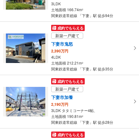
3LDK
条
土地面積 166.74m
2
件
関東鉄道常総線 「下妻」駅 徒歩94分
を
マ
成約でもらえる
イ
新築一戸建て
ペ
下妻市鬼怒
ー
2,390万円
ジ
4LDK
に
土地面積 212.21m
2
保
関東鉄道常総線 「下妻」駅 徒歩35分
存
す
成約でもらえる
る
新築一戸建て
下妻市加養
2,190万円
3LDK タタミコーナー4帖、
土地面積 190.81m
2
関東鉄道常総線 「下妻」駅 徒歩28分
成約でもらえる