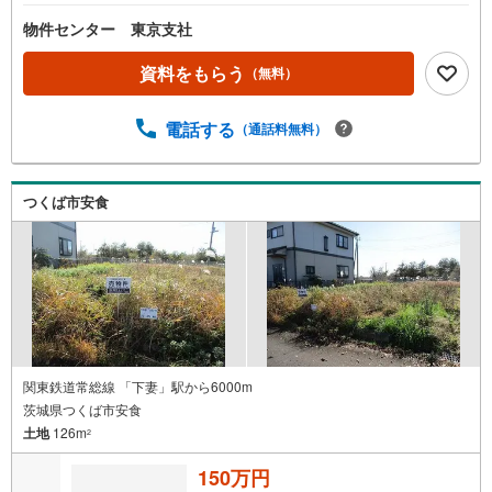
物件センター 東京支社
資料をもらう
（無料）
電話する
（通話料無料）
つくば市安食
関東鉄道常総線 「下妻」駅から6000m
茨城県つくば市安食
土地
126m
2
150万円