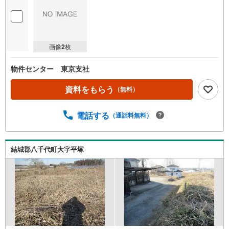
画像
2
枚
物件センター 東京支社
資料をもらう
（無料）
電話する
（通話料無料）
結城郡八千代町大字平塚