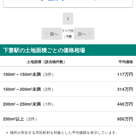
1
1
〜
7
件
前へ
次へ
/
7
件
下妻駅の土地面積ごとの価格相場
土地面積（該当物件数）
平均価格
100m
～150m
未満
（
3
件）
117万円
2
2
150m
～200m
未満
（
2
件）
314万円
2
2
200m
～250m
未満
（
1
件）
440万円
2
2
250m
以上
（
2
件）
950万円
2
物件が所在する市区町村を対象とした平均価格を表示しています。