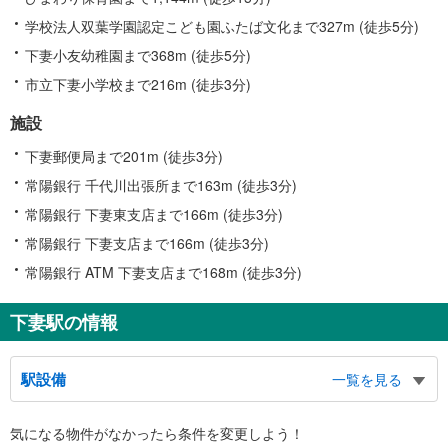
学校法人双葉学園認定こども園ふたば文化まで327m (徒歩5分)
下妻小友幼稚園まで368m (徒歩5分)
市立下妻小学校まで216m (徒歩3分)
施設
下妻郵便局まで201m (徒歩3分)
常陽銀行 千代川出張所まで163m (徒歩3分)
常陽銀行 下妻東支店まで166m (徒歩3分)
常陽銀行 下妻支店まで166m (徒歩3分)
常陽銀行 ATM 下妻支店まで168m (徒歩3分)
下妻駅の情報
駅設備
一覧を見る
バリアフリー状況
気になる物件がなかったら
条件を変更しよう！
※段差なしでの移動経路