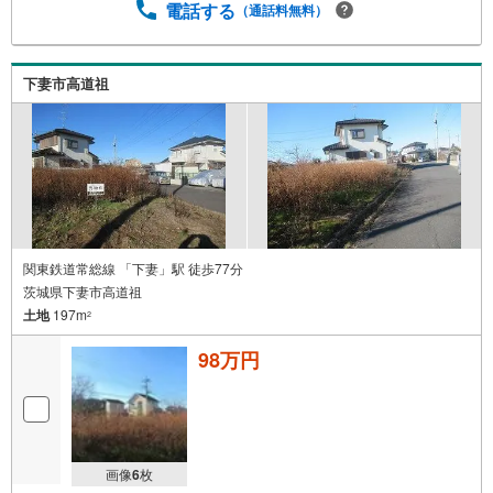
電話する
（通話料無料）
下妻市高道祖
関東鉄道常総線 「下妻」駅 徒歩77分
茨城県下妻市高道祖
土地
197m
2
98万円
画像
6
枚