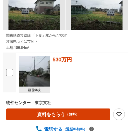
関東鉄道常総線 「下妻」駅から7700m
茨城県つくば市洞下
土地
189.04m
2
530万円
画像
3
枚
物件センター 東京支社
資料をもらう
（無料）
電話する
（通話料無料）