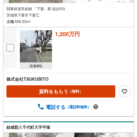
関東鉄道常総線 「下妻」駅 徒歩5分
茨城県下妻市下妻乙
土地
556.33m
2
1,200万円
画像
8
枚
株式会社TSUKUBITO
資料をもらう
（無料）
電話する
（通話料無料）
結城郡八千代町大字平塚