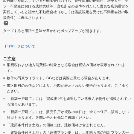
広告商品を購入している不動産会社のうち、物件情報の正確性、法令遵守、ヤ
フー不動産における成約実績等、当社所定の基準を満たした優良な店舗運営を
実践していると認めた不動産会社（もしくは当該認定を受けた不動産会社の取
扱物件）に表示されます。
タップすると用語の意味が書かれたポップアップが開きます。
PRマークについて
ご注意
消費税および地方消費税の対象となる場合は税込み価格が表示されていま
す。
物件の写真やイラスト、CGなどは実際と異なる場合があります。
市区町村の合併などにより、地図が表示されない場合があります。ご了承く
ださい。
「新築一戸建て」には、完成後1年を経過している未入居物件が掲載されてい
る場合があります。
「新築一戸建て」には、販売住戸が複数の物件は、全ての住戸に該当しない
項目もあります。各問い合わせ先にご確認ください。
「建築条件付き土地」の価格には、建物価格は含まれません。
「建築条件付き土地」の「建物プラン例」は、土地購入者の設計プランの一