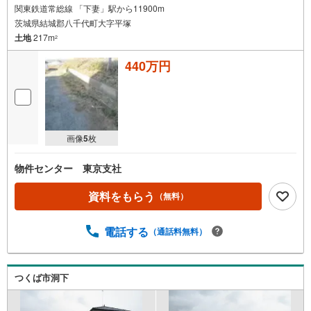
関東鉄道常総線 「下妻」駅から11900m
茨城県結城郡八千代町大字平塚
土地
217m
2
440万円
画像
5
枚
物件センター 東京支社
資料をもらう
（無料）
電話する
（通話料無料）
つくば市洞下