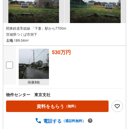
関東鉄道常総線 「下妻」駅から7700m
茨城県つくば市洞下
土地
189.04m
2
530万円
画像
3
枚
物件センター 東京支社
資料をもらう
（無料）
電話する
（通話料無料）