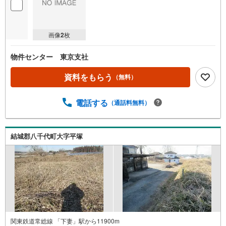
画像
2
枚
物件センター 東京支社
資料をもらう
（無料）
電話する
（通話料無料）
結城郡八千代町大字平塚
関東鉄道常総線 「下妻」駅から11900m