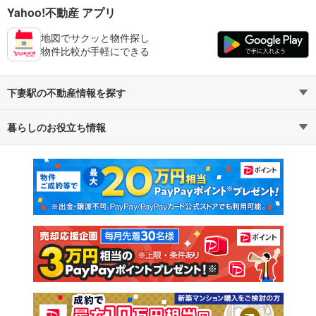
Yahoo!不動産 アプリ
地図でサクッと物件探し
物件比較が手軽にできる
下妻駅の不動産情報を探す
暮らしのお役立ち情報
不動産・住宅
賃貸住宅
マンションカタログ
教えて！住まいの先生
新築マンション
中古マンション
新築一戸建て
中古一戸建て
注文住宅
土地
売却査定