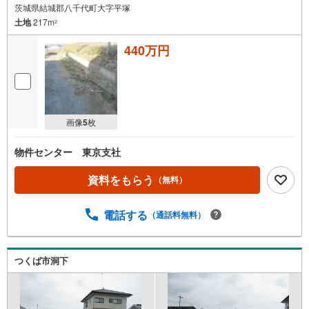
茨城県結城郡八千代町大字平塚
土地
217m
2
440万円
画像
5
枚
物件センター 東京支社
資料をもらう
（無料）
電話する
（通話料無料）
つくば市洞下