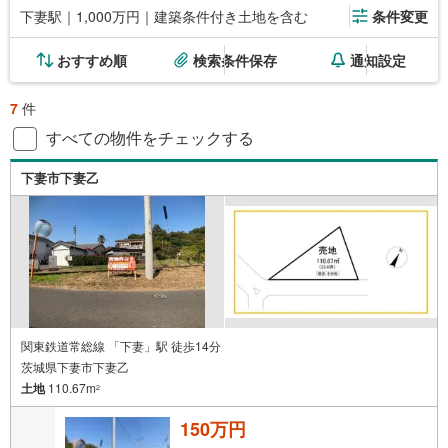
下妻駅｜1,000万円｜建築条件付き土地を含む
条件変更
おすすめ順
検索条件保存
通知設定
7
件
すべての物件をチェックする
下妻市下妻乙
関東鉄道常総線 「下妻」駅 徒歩14分
茨城県下妻市下妻乙
土地
110.67m
2
150万円