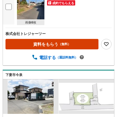
成約でもらえる
画像
6
枚
株式会社トレジャーツー
資料をもらう
（無料）
電話する
（通話料無料）
下妻市今泉