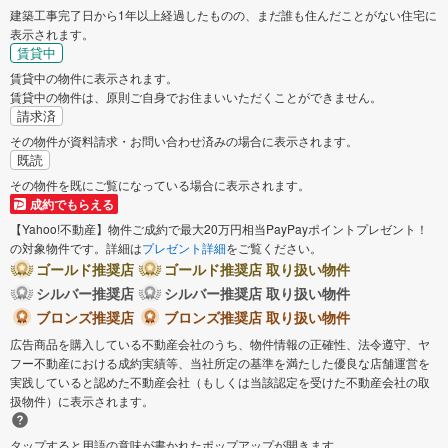
建築工事完了日から1年以上経過したものの、まだ誰も住んだことがない住宅に
表示されます。
賃貸中
賃貸中の物件に表示されます。
賃貸中の物件は、原則ご自身でお住まいいただくことができません。
請求済
その物件が資料請求・お問い合わせ済みの場合に表示されます。
既読
その物件を既にご覧になっている場合に表示されます。
成約でもらえる
【Yahoo!不動産】物件ご成約で最大20万円相当PayPayポイントプレゼント！
の対象物件です。詳細は
プレゼント詳細
をご覧ください。
ゴールド推奨店
ゴールド推奨店 取り扱い物件
シルバー推奨店
シルバー推奨店 取り扱い物件
ブロンズ推奨店
ブロンズ推奨店 取り扱い物件
広告商品を購入している不動産会社のうち、物件情報の正確性、法令遵守、ヤ
フー不動産における成約実績等、当社所定の基準を満たした優良な店舗運営を
実践していると認めた不動産会社（もしくは当該認定を受けた不動産会社の取
扱物件）に表示されます。
タップすると用語の意味が書かれたポップアップが開きます。