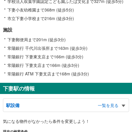
学校法人双葉学園認定こども園ふたば文化まで327m (徒歩5分)
下妻小友幼稚園まで368m (徒歩5分)
市立下妻小学校まで216m (徒歩3分)
施設
下妻郵便局まで201m (徒歩3分)
常陽銀行 千代川出張所まで163m (徒歩3分)
常陽銀行 下妻東支店まで166m (徒歩3分)
常陽銀行 下妻支店まで166m (徒歩3分)
常陽銀行 ATM 下妻支店まで168m (徒歩3分)
下妻駅の情報
駅設備
一覧を見る
バリアフリー状況
気になる物件がなかったら
条件を変更しよう！
※段差なしでの移動経路
（○：有り △：要駅員設備 ×：無し）
現在の検索条件