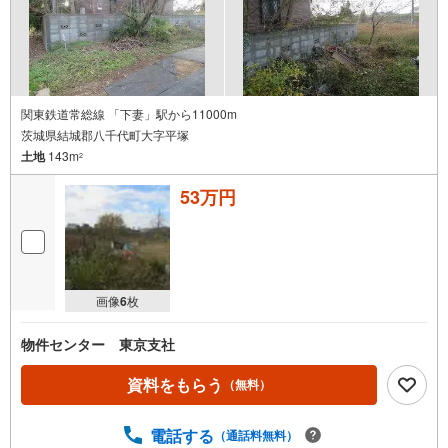
関東鉄道常総線 「下妻」駅から11000m
茨城県結城郡八千代町大字平塚
土地
143m
2
53万円
画像
6
枚
物件センター 東京支社
資料をもらう
（無料）
電話する
（通話料無料）