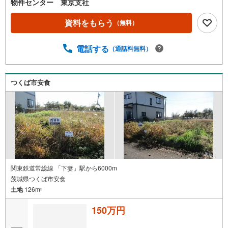
物件センター 東京支社
資料をもらう
（無料）
電話する
（通話料無料）
つくば市安食
関東鉄道常総線 「下妻」駅から6000m
茨城県つくば市安食
土地
126m
2
150万円