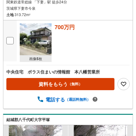
関東鉄道常総線 「下妻」駅 徒歩24分
茨城県下妻市今泉
土地
313.72m
2
700万円
画像
5
枚
中央住宅 ポラス住まいの情報館 本八幡営業所
資料をもらう
（無料）
電話する
（通話料無料）
結城郡八千代町大字平塚