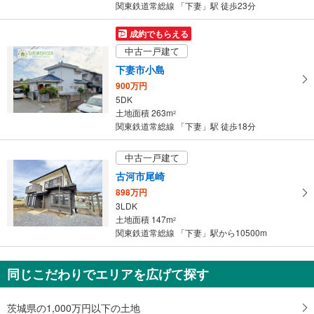
関東鉄道常総線 「下妻」駅 徒歩23分
件
を
成約でもらえる
マ
中古一戸建て
イ
下妻市小島
ペ
900万円
ー
5DK
ジ
土地面積 263m
2
に
関東鉄道常総線 「下妻」駅 徒歩18分
保
存
中古一戸建て
す
古河市尾崎
る
898万円
3LDK
土地面積 147m
2
関東鉄道常総線 「下妻」駅から10500m
同じこだわりでエリアを広げて探す
茨城県の1,000万円以下の土地