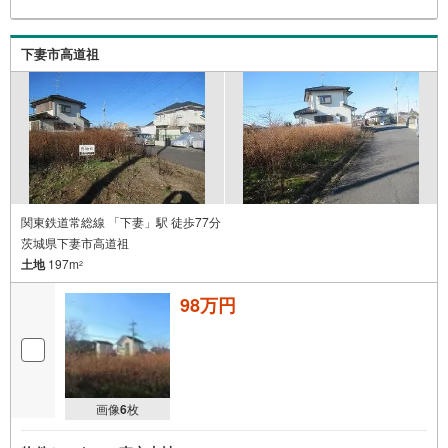
下妻市高道祖
関東鉄道常総線 「下妻」駅 徒歩77分
茨城県下妻市高道祖
土地
197m
2
98万円
画像
6
枚