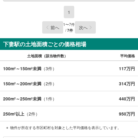
1
1
〜
7
件
前へ
次へ
/
7
件
下妻駅の土地面積ごとの価格相場
土地面積（該当物件数）
平均価格
100m
～150m
未満
（
3
件）
117万円
2
2
150m
～200m
未満
（
2
件）
314万円
2
2
200m
～250m
未満
（
1
件）
440万円
2
2
250m
以上
（
2
件）
950万円
2
物件が所在する市区町村を対象とした平均価格を表示しています。