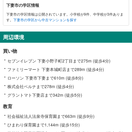
下
下妻市の学区情報
妻
下妻市の学区情報は公開されています。小学校が9件、中学校が3件ありま
市
す。
下妻市の学区から中古マンションを探す
に
関
す
周辺環境
る
情
買い物
報
セブンイレブン 下妻小野子町2丁目まで275m (徒歩4分)
ファミリーマート 下妻本城町店まで289m (徒歩4分)
ローソン 下妻市下妻まで610m (徒歩8分)
株式会社ベルナまで278m (徒歩4分)
グラントマト下妻店まで342m (徒歩5分)
教育
社会福祉法人法泉寺保育園まで663m (徒歩9分)
ひまわり保育園まで1,144m (徒歩15分)