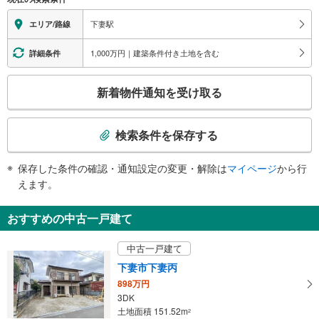
地上⇔改札：○
改札⇔ホーム：×
下妻駅
エリア/路線
スロープ
・有り
1,000万円｜建築条件付き土地を含む
詳細条件
こ
新着物件通知を受け取る
の
検
索
検索条件を保存する
条
件
保存した条件の確認・通知設定の変更・解除は
マイページ
から行
で
えます。
通
知
おすすめの中古一戸建て
を
受
中古一戸建て
け
下妻市下妻丙
取
898万円
る
3DK
・
土地面積 151.52m
2
条