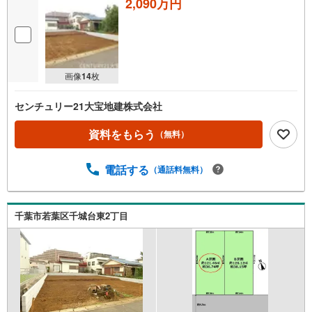
2,090万円
画像
14
枚
センチュリー21大宝地建株式会社
資料をもらう
（無料）
電話する
（通話料無料）
千葉市若葉区千城台東2丁目