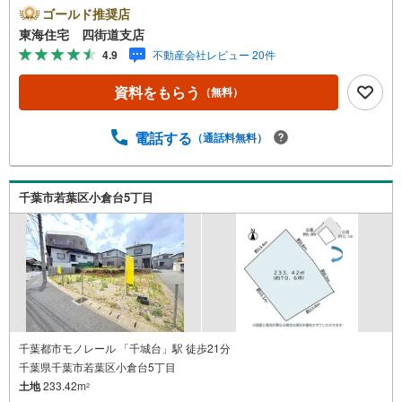
ありがとうを目指して～
ゴールド推奨店
東海住宅 四街道支店
4.9
不動産会社レビュー 20件
資料をもらう
（無料）
電話する
（通話料無料）
千葉市若葉区小倉台5丁目
千葉都市モノレール 「千城台」駅 徒歩21分
千葉県千葉市若葉区小倉台5丁目
土地
233.42m
2