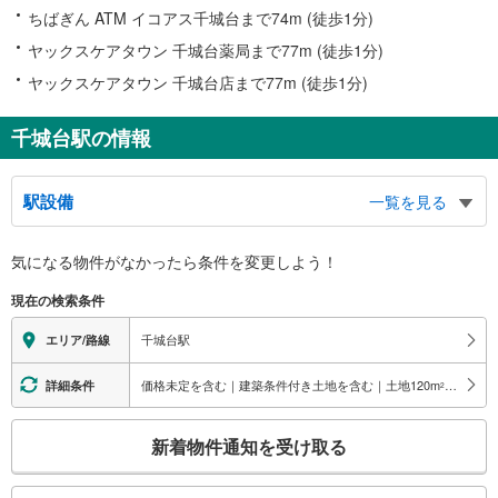
ちばぎん ATM イコアス千城台まで74m (徒歩1分)
ヤックスケアタウン 千城台薬局まで77m (徒歩1分)
ヤックスケアタウン 千城台店まで77m (徒歩1分)
千城台駅の情報
駅設備
一覧を見る
バリアフリー状況
気になる物件がなかったら
条件を変更しよう！
※段差なしでの移動経路
（○：有り △：要駅員設備 ×：無し）
現在の検索条件
地上⇔改札⇔ホーム：○
エレベータ
千城台駅
エリア/路線
・各ホーム⇔改札
・改札⇔地上
価格未定を含む｜建築条件付き土地を含む｜土地120
m
以上
詳細条件
2
エスカレータ
こ
・改札⇔地上
新着物件通知を受け取る
その他
の
検
・点字案内（券売機・運賃表）