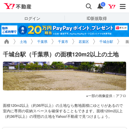
Yahoo!不動産
検索
通知
i
ログイン
ID新規取得
土地
千葉県
千葉市
若葉区
千城台駅
面
千城台駅（千葉県）の面積120m2以上の土地
一部の画像提供：アフロ
面積120m2以上（約36坪以上）の土地なら敷地面積にゆとりがあるので
室内に専用の収納スペースを確保することもできます。面積120m2以上
（約36坪以上）の理想の土地をYahoo!不動産で見つけましょう。