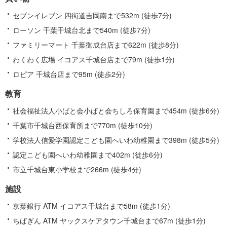
す
る
セブンイレブン 四街道吉岡南まで532m (徒歩7分)
情
ローソン 千葉千城台北まで540m (徒歩7分)
報
ファミリーマート 千葉御成台店まで622m (徒歩8分)
わくわく広場 イコアス千城台店まで79m (徒歩1分)
ロピア 千城台店まで95m (徒歩2分)
教育
社会福祉法人小ばと会小ばと会ちしろ保育園まで454m (徒歩6分)
千葉市千城台西保育所まで770m (徒歩10分)
学校法人信愛学園認定こども園へいわ幼稚園まで398m (徒歩5分)
認定こども園へいわ幼稚園まで402m (徒歩6分)
市立千城台東小学校まで266m (徒歩4分)
施設
京葉銀行 ATM イコアス千城台まで58m (徒歩1分)
ちばぎん ATM ヤックスケアタウン千城台まで67m (徒歩1分)