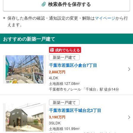
索
・ＡＥＤ
検索条件を保存する
条
件
保存した条件の確認・通知設定の変更・解除は
マイページ
から行
で
えます。
通
知
おすすめの新築一戸建て
を
受
成約でもらえる
け
新築一戸建て
取
千葉市若葉区小倉台7丁目
る
2,888万円
・
4LDK
条
土地面積 127.08m
2
件
千葉都市モノレール 「千城台」駅 徒歩14分
を
マ
新築一戸建て
イ
千葉市若葉区千城台北3丁目
ペ
3,190万円
ー
3SLDK
ジ
土地面積 101.99m
2
に