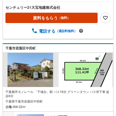
センチュリー21大宝地建株式会社
資料をもらう
（無料）
電話する
（通話料無料）
千葉市若葉区中田町
千葉都市モノレール 「千城台」駅 バス16分 グリーンタウン バス停下車 徒
歩6分
千葉県千葉市若葉区中田町
土地
368.32m
2