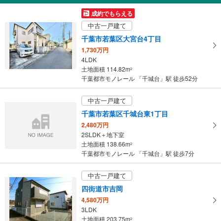
3,190万円
成約でもらえる
3SLDK
中古一戸建て
土地面積 101.99m
2
千葉都市モノレール 「千城台」駅 徒歩9分
千葉市若葉区大宮台4丁目
1,730万円
4LDK
土地面積 114.82m
2
千葉都市モノレール 「千城台」駅 徒歩52分
中古一戸建て
千葉市若葉区千城台東1丁目
2,480万円
2SLDK＋地下室
土地面積 138.66m
2
千葉都市モノレール 「千城台」駅 徒歩7分
中古一戸建て
四街道市吉岡
4,580万円
3LDK
土地面積 203.75m
2