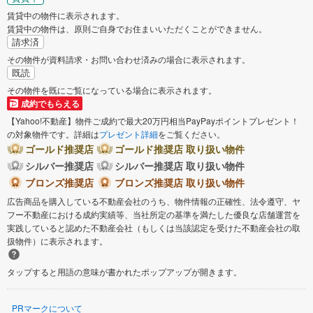
賃貸中の物件に表示されます。
賃貸中の物件は、原則ご自身でお住まいいただくことができません。
請求済
その物件が資料請求・お問い合わせ済みの場合に表示されます。
既読
その物件を既にご覧になっている場合に表示されます。
成約でもらえる
【Yahoo!不動産】物件ご成約で最大20万円相当PayPayポイントプレゼント！
の対象物件です。詳細は
プレゼント詳細
をご覧ください。
ゴールド推奨店
ゴールド推奨店 取り扱い物件
シルバー推奨店
シルバー推奨店 取り扱い物件
ブロンズ推奨店
ブロンズ推奨店 取り扱い物件
広告商品を購入している不動産会社のうち、物件情報の正確性、法令遵守、ヤ
フー不動産における成約実績等、当社所定の基準を満たした優良な店舗運営を
実践していると認めた不動産会社（もしくは当該認定を受けた不動産会社の取
扱物件）に表示されます。
タップすると用語の意味が書かれたポップアップが開きます。
PRマークについて