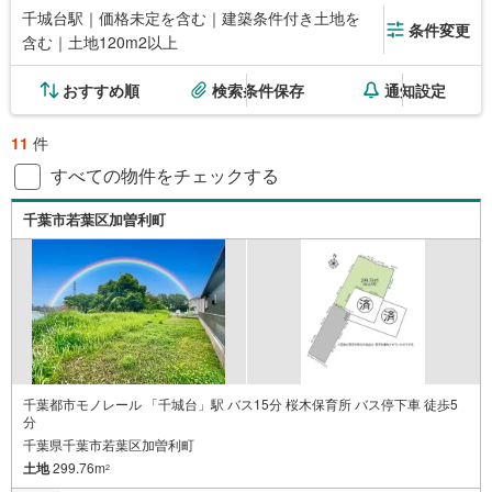
千城台駅｜価格未定を含む｜建築条件付き土地を
条件変更
含む｜土地120m2以上
おすすめ順
検索条件保存
通知設定
11
件
すべての物件をチェックする
千葉市若葉区加曽利町
千葉都市モノレール 「千城台」駅 バス15分 桜木保育所 バス停下車 徒歩5
分
千葉県千葉市若葉区加曽利町
土地
299.76m
2