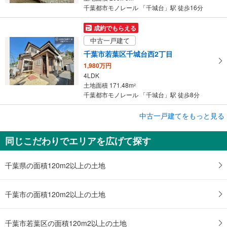
千葉都市モノレール 「千城台」駅 徒歩16分
成約でもらえる
中古一戸建て
千葉市若葉区千城台西2丁目
1,980万円
4LDK
土地面積 171.48m
2
千葉都市モノレール 「千城台」駅 徒歩8分
成約でもらえる
中古一戸建てをもっと見る
中古一戸建て
同じこだわりでエリアを広げて探す
千葉市若葉区千城台南2丁目
2,999万円
4LDK
千葉県の面積120m2以上の土地
土地面積 220.23m
2
千葉都市モノレール 「千城台」駅 徒歩10分
千葉市の面積120m2以上の土地
千葉市若葉区の面積120m2以上の土地