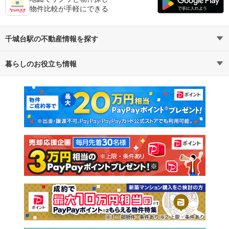
物件比較が手軽にできる
千城台駅の不動産情報を探す
暮らしのお役立ち情報
不動産・住宅
賃貸住宅
マンションカタログ
教えて！住まいの先生
新築マンション
中古マンション
新築一戸建て
中古一戸建て
注文住宅
土地
売却査定