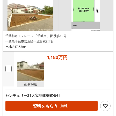
千葉都市モノレール 「千城台」駅 徒歩12分
千葉県千葉市若葉区千城台東2丁目
土地
247.58m
2
4,180万円
画像
14
枚
センチュリー21大宝地建株式会社
資料をもらう
（無料）