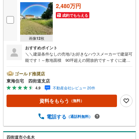
2,480万円
成約でもらえる
画像
12
枚
おすすめポイント
＼＼建築条件なしの売地//お好きなハウスメーカーで建築可
能です！～敷地面積 90坪超えの開放的です～すぐに建築
可能な更地渡し！穏やかな住環境の第一種低層エリア【営
業時間】9:30-18:30この時間帯はお電話でのお問い合わせ
ゴールド推奨店
のほうがスムーズにご対応できます！お気軽にご連絡くだ
東海住宅 四街道支店
さい！《東海住宅四街道支店の特徴》●地域密着！どうぞ安
4.9
不動産会社レビュー 20件
心してお任せください！お客様の夢やご希望をおきかせく
ださい。豊富な地元情報と経験豊かな専門スタッフが、責
資料をもらう
（無料）
任をもって全力でお客様の「住まい」探しのお手伝いをい
たします。■その他○専用駐車場有り。場所の確認などお気
軽にお問い合わせください。○キッズスペース完備。オムツ
電話する
（通話料無料）
台や替えのオムツもご用意ございます。まずは資料だけ…
というお問い合わせも大歓迎です。お気軽にお問い合わせ
くださいませ
四街道市小名木