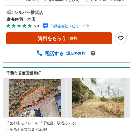
お家の事、何でもご相談くださいませ!!1から一緒に作りま
しょう！
シルバー推奨店
東海住宅 本店
5.0
不動産会社レビュー 6件
資料をもらう
（無料）
電話する
（通話料無料）
千葉市若葉区坂月町
千葉都市モノレール 「千城台」駅 徒歩26分
千葉県千葉市若葉区坂月町