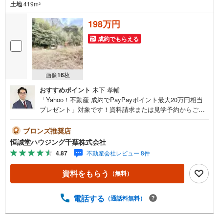
土地
419m
2
198万円
成約でもらえる
画像
16
枚
おすすめポイント
木下 孝輔
「Yahoo！不動産 成約でPayPayポイント最大20万円相当
プレゼント」対象です！資料請求または見学予約からご成
約でポイントGET！詳細はキャンペーンページをご確認く
ださい。【営業時間 9:00-18:30】定休日:火曜日、水曜日上
ブロンズ推奨店
記時間はお電話が繋がりやすくなっております。ぜひお気
恒誠堂ハウジング千葉株式会社
軽にご連絡下さい！現地を見学される場合は「室内・現地
4.87
不動産会社レビュー 8件
を見学する（無料）」ボタンよりご希望の日時をご記入い
ただけますとスムーズにご案内が可能です。恒誠堂ハウジ
資料をもらう
（無料）
ング千葉では、お客様一人ひとりのライフスタイルや将来
設計に寄り添った住まい探しを大切にしています。「立
地・環境・価格・広さ」など、どの条件を重視する方にも
電話する
（通話料無料）
安心してご検討いただけるよう、最新の市場情報をもとに
丁寧にご提案いたします。気になる物件がございました