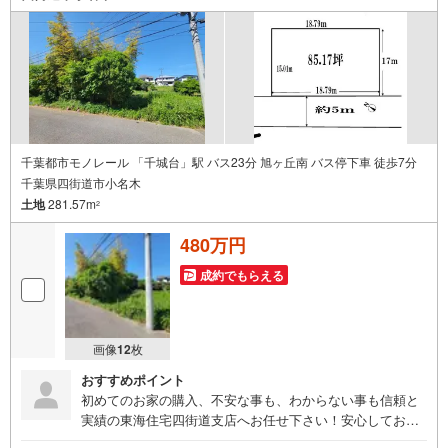
千葉都市モノレール 「千城台」駅 バス23分 旭ヶ丘南 バス停下車 徒歩7分
千葉県四街道市小名木
土地
281.57m
2
480万円
成約でもらえる
画像
12
枚
おすすめポイント
初めてのお家の購入、不安な事も、わからない事も信頼と
実績の東海住宅四街道支店へお任せ下さい！安心してお家
探しが出来るよう精一杯お手伝いいたします。～20年後の