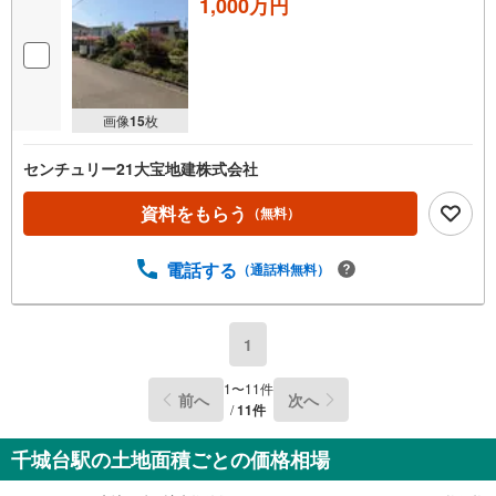
1,000万円
画像
15
枚
センチュリー21大宝地建株式会社
資料をもらう
（無料）
電話する
（通話料無料）
1
1
〜
11
件
前へ
次へ
/
11
件
千城台駅の土地面積ごとの価格相場