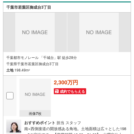
ら、周辺環境や資金計画、住宅ローンのご相談なども含め
千葉市若葉区御成台3丁目
てトータルサポートいたします。どのようなご相談でもお
気軽にお申し付けください。実際に現地をご覧いただくこ
とで、暮らしのイメージをより具体的に感じていただけま
す。
千葉都市モノレール 「千城台」駅 徒歩28分
千葉県千葉市若葉区御成台3丁目
土地
198.49m
2
2,300万円
成約でもらえる
画像
7
枚
おすすめポイント
担当 スタッフ
南×西側接道の開放感ある角地。土地面積は広々とした198