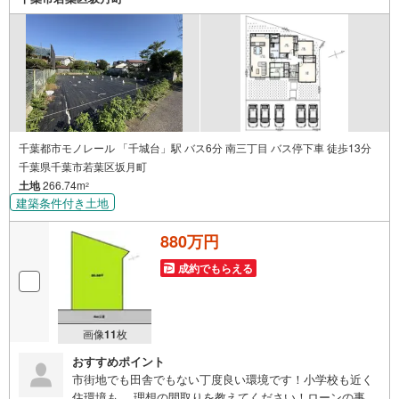
めポイント】公園や小学校が徒歩圏内の子育て世代にもお
ススメのエリア♪
千葉都市モノレール 「千城台」駅 バス6分 南三丁目 バス停下車 徒歩13分
千葉県千葉市若葉区坂月町
土地
266.74m
2
建築条件付き土地
880万円
成約でもらえる
画像
11
枚
おすすめポイント
市街地でも田舎でもない丁度良い環境です！小学校も近く
住環境も 理想の間取りを教えてください！ローンの事や