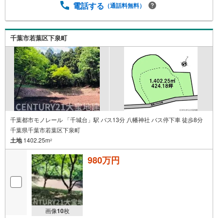
電話する
（通話料無料）
千葉市若葉区下泉町
千葉都市モノレール 「千城台」駅 バス13分 八幡神社 バス停下車 徒歩8分
千葉県千葉市若葉区下泉町
土地
1402.25m
2
980万円
画像
10
枚