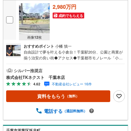
2,980万円
成約でもらえる
画像
12
枚
おすすめポイント
小幡 慎一
自由設計で夢を叶える小倉台！千葉駅20分、公園と商業が
揃う治安の良い街◆アクセス◆千葉都市モノレール「小倉
台」駅 徒歩8分◆設備◆ご家族の夢を自由に叶える「建築
条件なし」♪ご家族のスタイルに合った住まいを納得した
シルバー推奨店
プランニングで♪モノレール利用で「千葉駅」まで直通で
株式会社TKネクスト 千葉本店
約20分♪路線バス網も充実！モノレールが万が一遅延した
4.62
不動産会社レビュー 16件
際や雨の日の移動にも選択肢があり♪「小倉台公園」な
ど、子どもがのびのびと遊べる公園が点在♪犯罪発生率も
資料をもらう
（無料）
比較的低い落ち着いた安心できるエリア♪周辺は商業施設
が非常に充実してる♪◆周辺環境◆千葉市立小倉小学校
徒歩5分千葉市立若松中学校 徒歩14分泉幼稚園 徒歩6分
電話する
（通話料無料）
おっ母さん食品館 徒歩8分デイリーヤマザキ 徒歩9分
【ご成約者様限定！プレゼントキャンペーン実施中♪】詳
細はプレゼント情報欄をご参照ください！【物件のおすす
千葉市若葉区坂月町