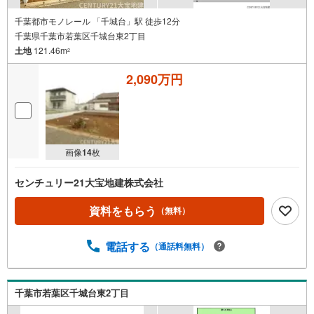
千葉都市モノレール 「千城台」駅 徒歩12分
千葉県千葉市若葉区千城台東2丁目
土地
121.46m
2
2,090万円
画像
14
枚
センチュリー21大宝地建株式会社
資料をもらう
（無料）
電話する
（通話料無料）
千葉市若葉区千城台東2丁目