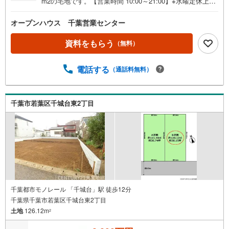
m2の宅地です。【営業時間 10:00～21:00】※水曜定休上記
時間はお電話が繋がりやすくなっております。ぜひお気軽
にご連絡ください！現地を見学される場合は「室内・現地
オープンハウス 千葉営業センター
を見学する（無料）」ボタンよりご希望の日時をご記入い
ただけますとスムーズにご案内が可能です。◎現地のご案
資料をもらう
（無料）
内について・平日や夜遅い時間帯もご案内が可能 ※定休日
を除く・経験豊富なスタッフが物件詳細を丁寧にご説明い
電話する
（通話料無料）
たします。・車でご自宅や最寄り駅等、ご指定の場所まで
送迎します。・チャイルドシートのご用意ございます。◎
個別FP相談会 無料物件のご紹介だけでなく住宅ローン・
資金のご相談、まずは家探しについて話を聞きたいという
千葉市若葉区千城台東2丁目
方も大歓迎です！年間8000棟以上の限定物件を発表してい
るオープンハウスだから出会える物件が多数ございます。
ぜひお気軽にご連絡・ご相談ください！※限定物件:当社の
み、もしくは当社を含めた数社でのみご紹介可能なオープ
ンハウス・ディベロップメントの物件
千葉都市モノレール 「千城台」駅 徒歩12分
千葉県千葉市若葉区千城台東2丁目
土地
126.12m
2