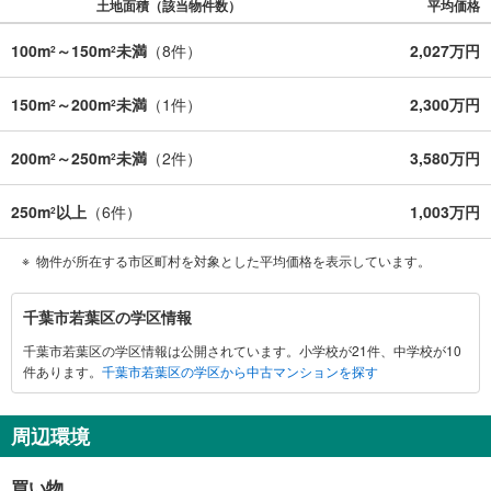
土地面積（該当物件数）
平均価格
100m
～150m
未満
（
8
件）
2,027万円
2
2
150m
～200m
未満
（
1
件）
2,300万円
2
2
200m
～250m
未満
（
2
件）
3,580万円
2
2
250m
以上
（
6
件）
1,003万円
2
物件が所在する市区町村を対象とした平均価格を表示しています。
千
千葉市若葉区の学区情報
葉
千葉市若葉区の学区情報は公開されています。小学校が21件、中学校が10
市
件あります。
千葉市若葉区の学区から中古マンションを探す
若
葉
区
周辺環境
に
関
買い物