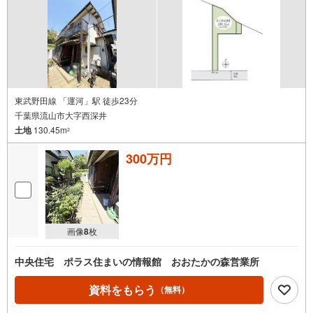
東武野田線 「運河」駅 徒歩23分
千葉県流山市大字西深井
土地
130.45m
2
300万円
画像
8
枚
中央住宅 ポラス住まいの情報館 おおたかの森営業所
資料をもらう
（無料）