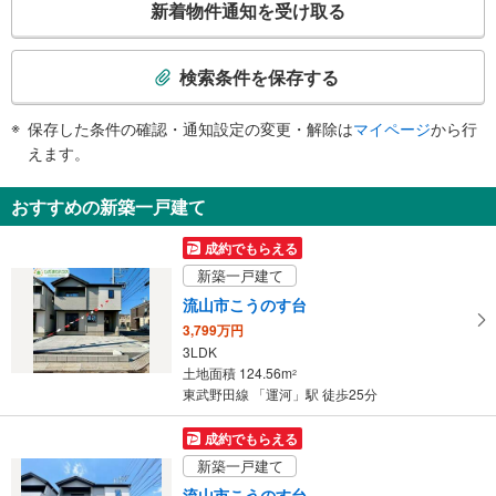
新着物件通知を受け取る
・各ホーム⇔改札
の
・改札⇔東口
検
・改札⇔西口
索
検索条件を保存する
トイレ
条
《多機能トイレ》
件
保存した条件の確認・通知設定の変更・解除は
マイページ
から行
・改札内
で
えます。
その他
通
・点字テープ（券売機・手すり等）
知
おすすめの新築一戸建て
・ＡＥＤ
を
受
成約でもらえる
け
新築一戸建て
取
流山市こうのす台
る
3,799万円
・
3LDK
条
土地面積 124.56m
2
件
東武野田線 「運河」駅 徒歩25分
を
マ
成約でもらえる
イ
新築一戸建て
ペ
流山市こうのす台