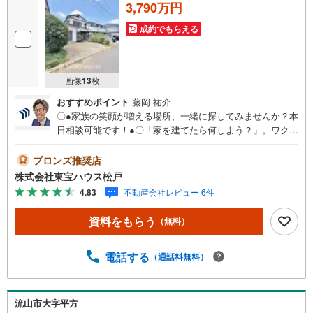
3,790万円
成約でもらえる
画像
13
枚
おすすめポイント
藤岡 祐介
〇●家族の笑顔が増える場所、一緒に探してみませんか？本
日相談可能です！●〇「家を建てたら何しよう？」。ワクワ
クが詰まった家づくり。家づくりは暮らしづくり。自分ら
しく、豊かに楽しく暮らすために、丁寧にかたちにした
ブロンズ推奨店
い。そんなお気持ちに寄り添い、形にしていくお手伝いを
株式会社東宝ハウス松戸
致します！■ご予約いただくとご見学がスムーズです！【営
4.83
不動産会社レビュー 6件
業時間9:00～21:00】ご見学希望のお客様:右上の「室内・
現地を見学する」をクリックして下さい。資料請求希望の
資料をもらう
（無料）
お客様:右上の「資料をもらう」をクリックして下さい。
【東宝ハウス松戸のポイント】（1）不動産のご提案から資
金計画・ライフシミュレーションのご相談・無理のないラ
電話する
（通話料無料）
イフプラン、提携による低金利住宅ローンのご提案、購入
前に知る「購入後の家族の生活」を「未来カレンダー」で
見える化します。（2）ご購入後から始まる「専属FPによ
流山市大字平方
るファイナンシャルライフサポート」・漠然としたキャッ