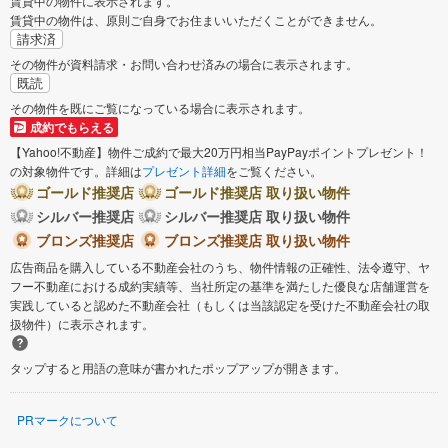
賃貸中の物件に表示されます。
賃貸中の物件は、原則ご自身でお住まいいただくことができません。
請求済
その物件が資料請求・お問い合わせ済みの場合に表示されます。
既読
その物件を既にご覧になっている場合に表示されます。
成約でもらえる
【Yahoo!不動産】物件ご成約で最大20万円相当PayPayポイントプレゼント！
の対象物件です。詳細は
プレゼント詳細
をご覧ください。
ゴールド推奨店
ゴールド推奨店 取り扱い物件
シルバー推奨店
シルバー推奨店 取り扱い物件
ブロンズ推奨店
ブロンズ推奨店 取り扱い物件
広告商品を購入している不動産会社のうち、物件情報の正確性、法令遵守、ヤ
フー不動産における成約実績等、当社所定の基準を満たした優良な店舗運営を
実践していると認めた不動産会社（もしくは当該認定を受けた不動産会社の取
扱物件）に表示されます。
タップすると用語の意味が書かれたポップアップが開きます。
PRマークについて