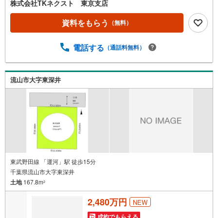
◯セブンイレブン流山美原店:徒歩7分○ウエルシア流山美原
株式会社TKネクスト 東京支店
店:徒歩6分【ご成約者様限定！プレゼントキャンペーン実
施中♪】詳細はTKネクストへ！【日当たり良く、資材置場
資料をもらう
（無料）
や畑など利用価値の高い土地となります（^^）/
電話する
（通話料無料）
流山市大字東深井
東武野田線 「運河」駅 徒歩15分
千葉県流山市大字東深井
土地
167.8m
2
2,480万円
NEW
成約でもらえる