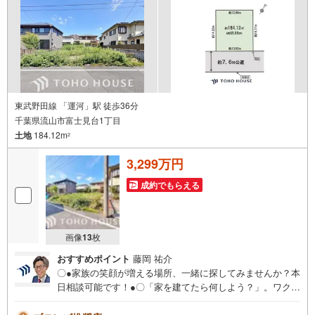
東武野田線 「運河」駅 徒歩36分
千葉県流山市富士見台1丁目
土地
184.12m
2
3,299万円
成約でもらえる
画像
13
枚
おすすめポイント
藤岡 祐介
〇●家族の笑顔が増える場所、一緒に探してみませんか？本
日相談可能です！●〇「家を建てたら何しよう？」。ワクワ
クが詰まった家づくり。家づくりは暮らしづくり。自分ら
しく、豊かに楽しく暮らすために、丁寧にかたちにした