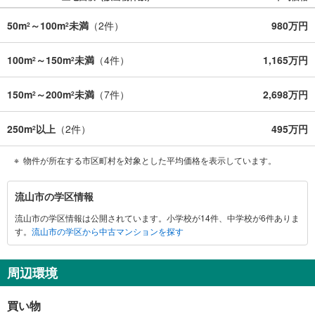
50m
～100m
未満
（
2
件）
980万円
2
2
100m
～150m
未満
（
4
件）
1,165万円
2
2
150m
～200m
未満
（
7
件）
2,698万円
2
2
250m
以上
（
2
件）
495万円
2
物件が所在する市区町村を対象とした平均価格を表示しています。
流
流山市の学区情報
山
流山市の学区情報は公開されています。小学校が14件、中学校が6件ありま
市
す。
流山市の学区から中古マンションを探す
に
関
す
周辺環境
る
情
買い物
報