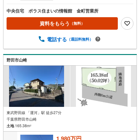
中央住宅 ポラス住まいの情報館 金町営業所
資料をもらう
（無料）
電話する
（通話料無料）
野田市山崎
東武野田線 「運河」駅 徒歩27分
千葉県野田市山崎
土地
165.38m
2
1,980万円