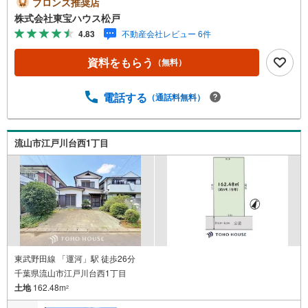
ブロンズ推奨店
い。そんなお気持ちに寄り添い、形にしていくお手伝いを
株式会社東宝ハウス松戸
致します！■ご予約いただくとご見学がスムーズです！【営
4.83
不動産会社レビュー 6件
業時間9:00～21:00】ご見学希望のお客様:右上の「室内・
現地を見学する」をクリックして下さい。資料請求希望の
資料をもらう
（無料）
お客様:右上の「資料をもらう」をクリックして下さい。
【東宝ハウス松戸のポイント】（1）不動産のご提案から資
金計画・ライフシミュレーションのご相談・無理のないラ
電話する
（通話料無料）
イフプラン、提携による低金利住宅ローンのご提案、購入
前に知る「購入後の家族の生活」を「未来カレンダー」で
見える化します。（2）ご購入後から始まる「専属FPによ
流山市江戸川台西1丁目
るファイナンシャルライフサポート」・漠然としたキャッ
シュフローのグラフ化、効果的な生命保険の見直し、繰り
上げ返済の効果的なタイミングなどご提案させて頂きま
す。
東武野田線 「運河」駅 徒歩26分
千葉県流山市江戸川台西1丁目
土地
162.48m
2