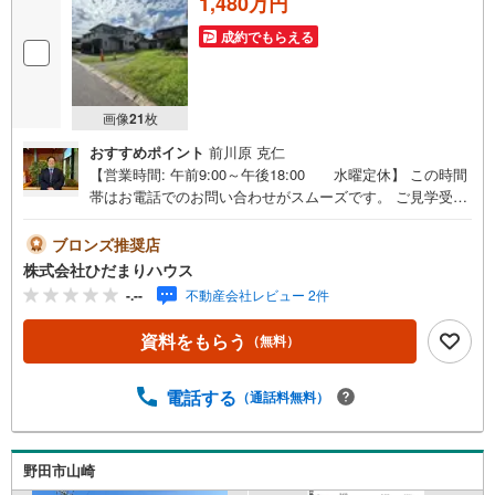
1,480万円
成約でもらえる
画像
21
枚
おすすめポイント
前川原 克仁
【営業時間: 午前9:00～午後18:00 水曜定休】 この時間
帯はお電話でのお問い合わせがスムーズです。 ご見学受
付・住宅ローン相談のご予約承ります。■近隣にはイオンタ
ウンがあり、お買い物に便利な立地！■建築条件なし！お好
ブロンズ推奨店
きなハウスメーカーで建てられます！■隣地との距離が広
株式会社ひだまりハウス
く、隣近所に気遣うことなく暮らせそうです♪野田市のマ
-.--
不動産会社レビュー 2件
イホーム探しは、地元のひだまりハウスにご相談！◆毎日
最新情報更新中◆値下がりや販売状況など、最新情報を毎
資料をもらう
（無料）
日更新！◆宅建士・建築士が在籍◆購入のご相談～お引渡
し後もしっかりと専門知識を持ったスタッフがサポート！
◆当日のご見学も大歓迎◆野田市が地元なので、お問い合
電話する
（通話料無料）
わせ当日でも20分以内に現場へ向かいます!!『主役である
あなた』の、ひだまりのような温かいお家を一緒に探しま
せんか（＾＾）？
野田市山崎