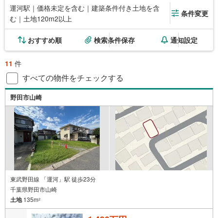
運河駅｜価格未定を含む｜建築条件付き土地を含
条件変更
む｜土地120m2以上
おすすめ順
検索条件保存
通知設定
11
件
すべての物件をチェックする
野田市山崎
東武野田線 「運河」駅 徒歩23分
千葉県野田市山崎
土地
135m
2