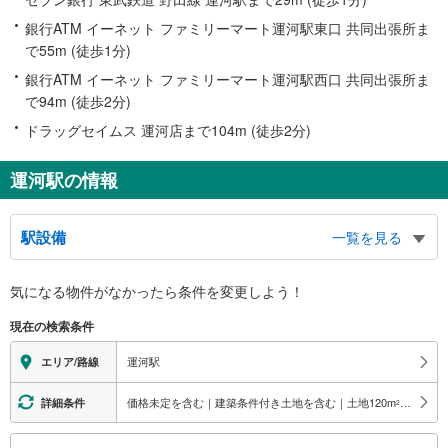
銀行ATM イーネット ファミリーマート運河駅東口 共同出張所ま
で55m (徒歩1分)
銀行ATM イーネット ファミリーマート運河駅西口 共同出張所ま
で94m (徒歩2分)
ドラッグセイムス 運河店まで104m (徒歩2分)
運河駅の情報
駅設備
一覧を見る
バリアフリー状況
気になる物件がなかったら
条件を変更しよう！
※段差なしでの移動経路
（○：有り △：要駅員設備 ×：無し）
現在の検索条件
地上⇔改札⇔ホーム：○
エレベータ
運河駅
エリア/路線
・各ホーム⇔改札
・改札⇔東口
価格未定を含む｜建築条件付き土地を含む｜土地120
m
以上
詳細条件
2
・改札⇔西口
エスカレータ
こ