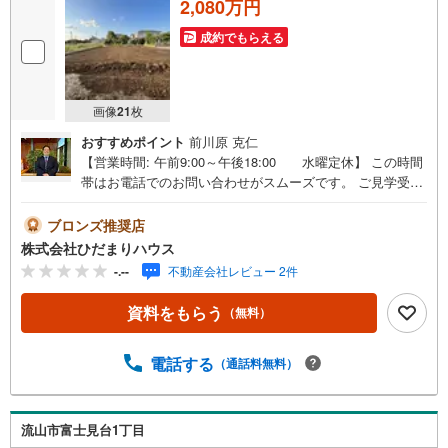
2,080万円
成約でもらえる
画像
21
枚
おすすめポイント
前川原 克仁
【営業時間: 午前9:00～午後18:00 水曜定休】 この時間
帯はお電話でのお問い合わせがスムーズです。 ご見学受
付・住宅ローン相談のご予約承ります。■近隣にはイオンタ
ウンがあり、お買い物に便利な立地！■建築条件なし！お好
ブロンズ推奨店
きなハウスメーカーで建てられます！■隣地との距離が広
株式会社ひだまりハウス
く、隣近所に気遣うことなく暮らせそうです♪野田市のマ
-.--
不動産会社レビュー 2件
イホーム探しは、地元のひだまりハウスにご相談！◆毎日
最新情報更新中◆値下がりや販売状況など、最新情報を毎
資料をもらう
（無料）
日更新！◆宅建士・建築士が在籍◆購入のご相談～お引渡
し後もしっかりと専門知識を持ったスタッフがサポート！
◆当日のご見学も大歓迎◆野田市が地元なので、お問い合
電話する
（通話料無料）
わせ当日でも20分以内に現場へ向かいます!!『主役である
あなた』の、ひだまりのような温かいお家を一緒に探しま
せんか（＾＾）？
流山市富士見台1丁目