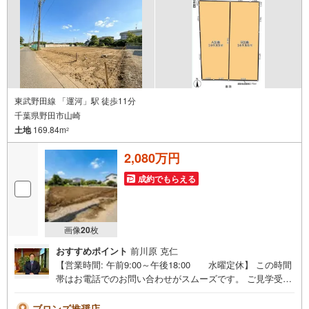
東武野田線 「運河」駅 徒歩11分
千葉県野田市山崎
土地
169.84m
2
2,080万円
成約でもらえる
画像
20
枚
おすすめポイント
前川原 克仁
【営業時間: 午前9:00～午後18:00 水曜定休】 この時間
帯はお電話でのお問い合わせがスムーズです。 ご見学受
付・住宅ローン相談のご予約承ります。■近隣にはイオンタ
ウンがあり、お買い物に便利な立地！■建築条件なし！お好
ブロンズ推奨店