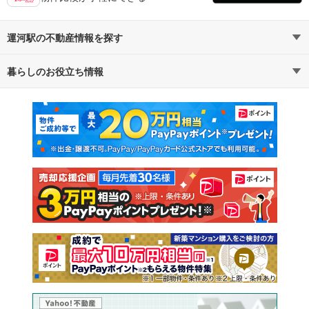
運河駅の不動産情報を探す
暮らしのお役立ち情報
不動産・住宅
賃貸住宅
マンションカタログ
教えて！住まいの先生
新築マンション
中古マンション
新築一戸建て
中古一戸建て
注文住宅
土地
売却査定