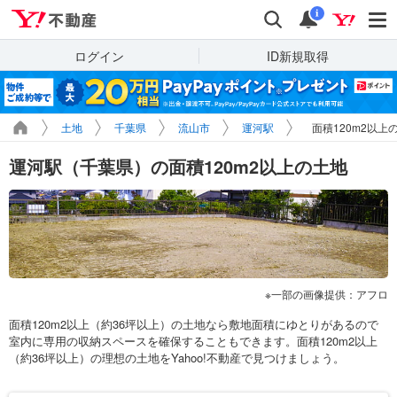
Yahoo!不動産
検索
通知
i
ログイン
ID新規取得
土地
千葉県
流山市
運河駅
面積120m2以上
運河駅（千葉県）の面積120m2以上の土地
一部の画像提供：アフロ
面積120m2以上（約36坪以上）の土地なら敷地面積にゆとりがあるので
室内に専用の収納スペースを確保することもできます。面積120m2以上
（約36坪以上）の理想の土地をYahoo!不動産で見つけましょう。