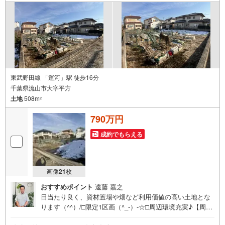
シュフローのグラフ化、効果的な生命保険の見直し、繰り
上げ返済の効果的なタイミングなどご提案させて頂きま
す。
東武野田線 「運河」駅 徒歩16分
千葉県流山市大字平方
土地
508m
2
790万円
成約でもらえる
画像
21
枚
おすすめポイント
遠藤 嘉之
日当たり良く、資材置場や畑など利用価値の高い土地とな
ります（^^）/□限定1区画（^_-）-☆□周辺環境充実♪【周辺
環境】○トップフレッシュマーケット江戸川台店:徒歩13分