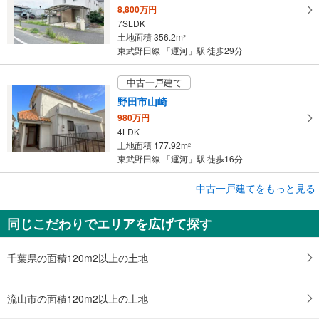
8,800万円
7SLDK
土地面積 356.2m
2
東武野田線 「運河」駅 徒歩29分
中古一戸建て
野田市山崎
980万円
4LDK
土地面積 177.92m
2
東武野田線 「運河」駅 徒歩16分
成約でもらえる
中古一戸建てをもっと見る
中古一戸建て
同じこだわりでエリアを広げて探す
野田市西三ケ尾
1,698万円
4LDK
千葉県の面積120m2以上の土地
土地面積 286.26m
2
東武野田線 「運河」駅 徒歩41分
流山市の面積120m2以上の土地