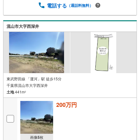
電話する
（通話料無料）
流山市大字西深井
東武野田線 「運河」駅 徒歩15分
千葉県流山市大字西深井
土地
441m
2
200万円
画像
5
枚