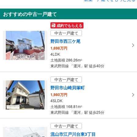
新築一戸建て
おすすめの中古一戸建て
流山市江戸川台西2丁目
6,380万円
成約でもらえる
3LDK
中古一戸建て
土地面積 129.91m
2
東武野田線 「運河」駅 徒歩29分
野田市西三ケ尾
1,698万円
4LDK
土地面積 286.26m
2
東武野田線 「運河」駅 徒歩40分
中古一戸建て
野田市山崎貝塚町
1,980万円
4SLDK
土地面積 168.81m
2
東武野田線 「運河」駅 徒歩25分
中古一戸建て
流山市江戸川台東3丁目