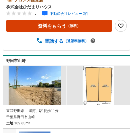
きなハウスメーカーで建てられます！■隣地との距離が広
株式会社ひだまりハウス
く、隣近所に気遣うことなく暮らせそうです♪野田市のマ
-.--
不動産会社レビュー 2件
イホーム探しは、地元のひだまりハウスにご相談！◆毎日
最新情報更新中◆値下がりや販売状況など、最新情報を毎
資料をもらう
（無料）
日更新！◆宅建士・建築士が在籍◆購入のご相談～お引渡
し後もしっかりと専門知識を持ったスタッフがサポート！
◆当日のご見学も大歓迎◆野田市が地元なので、お問い合
電話する
（通話料無料）
わせ当日でも20分以内に現場へ向かいます!!『主役である
あなた』の、ひだまりのような温かいお家を一緒に探しま
せんか（＾＾）？
野田市山崎
東武野田線 「運河」駅 徒歩11分
千葉県野田市山崎
土地
169.83m
2