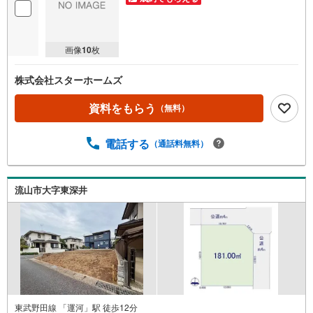
画像
10
枚
株式会社スターホームズ
資料をもらう
（無料）
電話する
（通話料無料）
流山市大字東深井
東武野田線 「運河」駅 徒歩12分