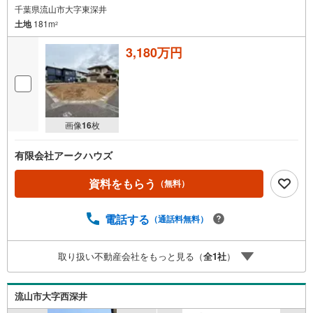
千葉県流山市大字東深井
土地
181m
2
3,180万円
画像
16
枚
有限会社アークハウズ
資料をもらう
（無料）
電話する
（通話料無料）
取り扱い不動産会社をもっと見る（
全
1
社
）
流山市大字西深井