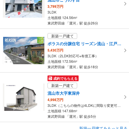
ー
3,799万円
ジ
3LDK
に
土地面積 124.56m
2
保
東武野田線 「運河」駅 徒歩26分
存
す
新築一戸建て
る
ポラスの分譲住宅 リーズン流山・江戸川台～緑景悠苑～
5,430万円
3LDK（2LDK対応可※有償工事）
土地面積 172.56m
2
東武野田線 「運河」駅 徒歩18分
成約でもらえる
新築一戸建て
流山市大字東深井
4,998万円
3LDK（こちらの物件は4LDKに間取り変更可能です）
土地面積 147.68m
2
東武野田線 「運河」駅 徒歩5分
成約でもらえる
新築一戸建てをもっと見る