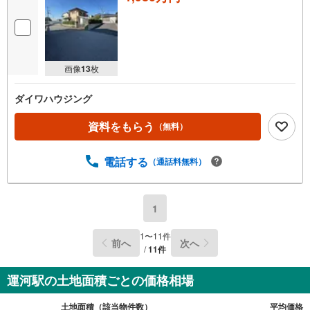
画像
13
枚
ダイワハウジング
資料をもらう
（無料）
電話する
（通話料無料）
1
1
〜
11
件
前へ
次へ
/
11
件
運河駅の土地面積ごとの価格相場
土地面積（該当物件数）
平均価格