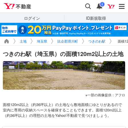
Yahoo!不動産
検索
通知
i
ログイン
ID新規取得
土地
埼玉県
比企郡滑川町
つきのわ駅
面積1
つきのわ駅（埼玉県）の面積120m2以上の土地
一部の画像提供：アフロ
面積120m2以上（約36坪以上）の土地なら敷地面積にゆとりがあるので
室内に専用の収納スペースを確保することもできます。面積120m2以上
（約36坪以上）の理想の土地をYahoo!不動産で見つけましょう。