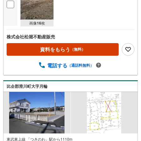
画像
16
枚
株式会社松堀不動産販売
資料をもらう
（無料）
電話する
（通話料無料）
比企郡滑川町大字月輪
東武東上線 「つきのわ」駅から1110m