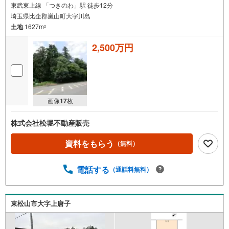
東武東上線 「つきのわ」駅 徒歩12分
埼玉県比企郡嵐山町大字川島
土地
1627m
2
2,500万円
画像
17
枚
株式会社松堀不動産販売
資料をもらう
（無料）
電話する
（通話料無料）
東松山市大字上唐子