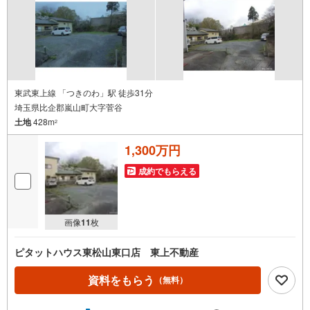
東武東上線 「つきのわ」駅 徒歩31分
埼玉県比企郡嵐山町大字菅谷
土地
428m
2
1,300万円
成約でもらえる
画像
11
枚
ピタットハウス東松山東口店 東上不動産
資料をもらう
（無料）