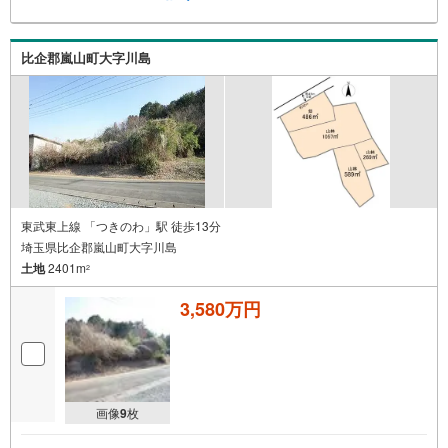
比企郡嵐山町大字川島
東武東上線 「つきのわ」駅 徒歩13分
埼玉県比企郡嵐山町大字川島
土地
2401m
2
3,580万円
画像
9
枚