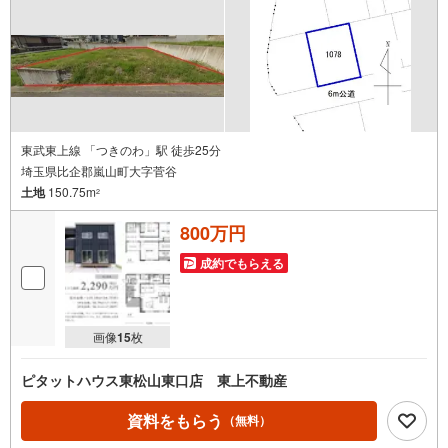
東武東上線 「つきのわ」駅 徒歩25分
埼玉県比企郡嵐山町大字菅谷
土地
150.75m
2
800万円
成約でもらえる
画像
15
枚
ピタットハウス東松山東口店 東上不動産
資料をもらう
（無料）