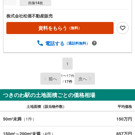
画像
14
枚
株式会社松堀不動産販売
資料をもらう
（無料）
電話する
（通話料無料）
1
1
〜
17
件
前へ
次へ
/
17
件
つきのわ駅の土地面積ごとの価格相場
土地面積（該当物件数）
平均価格
50m
未満
（
1
件）
150万円
2
150m
～200m
未満
（
4
件）
857万円
2
2