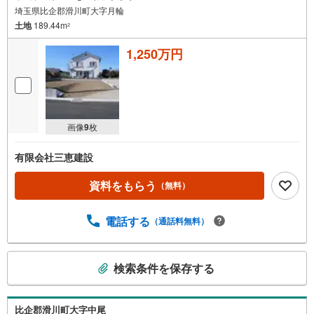
埼玉県比企郡滑川町大字月輪
土地
189.44m
2
1,250万円
画像
9
枚
有限会社三恵建設
資料をもらう
（無料）
電話する
（通話料無料）
こ
検索条件を保存する
の
検
索
比企郡滑川町大字中尾