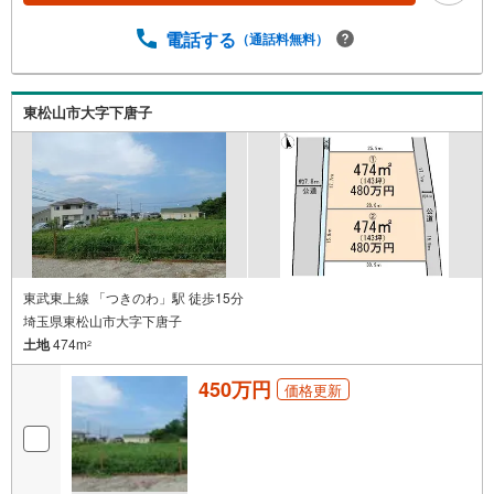
保
存
電話する
（通話料無料）
す
る
東松山市大字下唐子
東武東上線 「つきのわ」駅 徒歩15分
埼玉県東松山市大字下唐子
土地
474m
2
450万円
価格更新