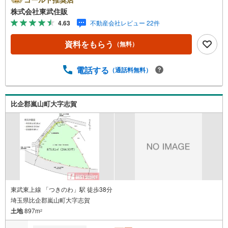
34条12号区域●住環境良好◇当社の強みは（1）リフォーム
株式会社東武住販
（当社でも再販事業を行っている為、お客様に最適なプラ
4.63
不動産会社レビュー 22件
ンをご提供できます。）（2）注文住宅のご紹介（提携ハウ
スメーカー7社を保有しておりますので、ご予算・ご希望に
資料をもらう
（無料）
合ったプランをご紹介できます。）◇ふじみ野市、川越
市、富士見市周辺に限らず東武東上線・川越線・越生線全
域の売買情報など、住まいに関する不動産情報を豊富に取
電話する
（通話料無料）
り揃えております。またリフォームの相談も承ります。不
動産情報をお探しなら、東武住販までお気軽にお問合せく
ださい。◇インターネット予約で当日現地見学が可能です
比企郡嵐山町大字志賀
（1）［室内・現地を見学する］をクリック（2）本日～4日
以内をご希望の方は「ご要望・ご質問欄」に希望日時をご
記入ください！
東武東上線 「つきのわ」駅 徒歩38分
埼玉県比企郡嵐山町大字志賀
土地
897m
2