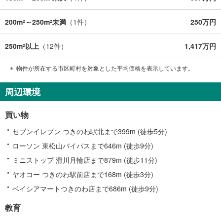
200m
～250m
未満
（
1
件）
250万円
2
2
250m
以上
（
12
件）
1,417万円
2
物件が所在する市区町村を対象とした平均価格を表示しています。
周辺環境
買い物
セブンイレブン つきのわ駅北まで399m (徒歩5分)
ローソン 東松山バイパスまで646m (徒歩9分)
ミニストップ 滑川月輪店まで879m (徒歩11分)
ヤオコー つきのわ駅前店まで168m (徒歩3分)
ベイシアマートつきのわ店まで686m (徒歩9分)
教育