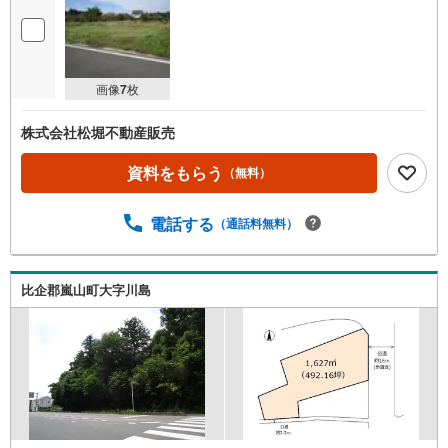
画像
7
枚
株式会社松堀不動産販売
資料をもらう
（無料）
電話する
（通話料無料）
比企郡嵐山町大字川島