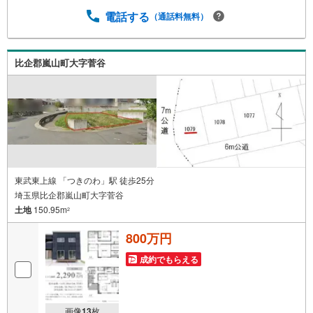
電話する
（通話料無料）
比企郡嵐山町大字菅谷
東武東上線 「つきのわ」駅 徒歩25分
埼玉県比企郡嵐山町大字菅谷
土地
150.95m
2
800万円
成約でもらえる
画像
13
枚