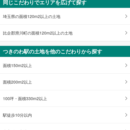
同じこだわりでエリアを広げて探す
比企郡嵐山町大字志賀
1,999万円
2LDK
埼玉県の面積120m2以上の土地
土地面積 153.36m
2
東武東上線 「つきのわ」駅 徒歩34分
比企郡滑川町の面積120m2以上の土地
つきのわ駅の土地を他のこだわりから探す
面積150m2以上
面積200m2以上
100坪・面積330m2以上
駅徒歩10分以内