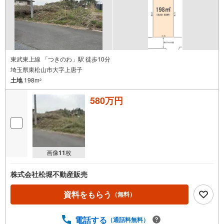
東武東上線 「つきのわ」駅 徒歩10分
埼玉県東松山市大字上唐子
土地
198m
2
580万円
画像
11
枚
株式会社松堀不動産販売
資料をもらう
（無料）
電話する
（通話料無料）