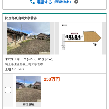
電話する
（通話料無料）
比企郡嵐山町大字菅谷
東武東上線 「つきのわ」駅 徒歩24分
埼玉県比企郡嵐山町大字菅谷
土地
451.54m
2
250万円
画像
15
枚