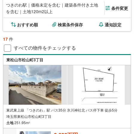
つきのわ駅｜価格未定を含む｜建築条件付き土地
条件変更
を含む｜土地120m2以上
おすすめ順
検索条件保存
通知設定
17
件
すべての物件をチェックする
東松山市松山町3丁目
東武東上線 「つきのわ」駅 バス35分 氷川神社北 バス停下車 徒歩5分
埼玉県東松山市松山町3丁目
土地
251.95m
2