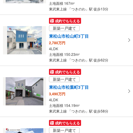
土地面積 167m
2
件
東武東上線 「つきのわ」駅 徒歩13分
を
マ
成約でもらえる
イ
新築一戸建て
ペ
東松山市松山町3丁目
ー
2,780万円
ジ
4LDK
に
土地面積 150.23m
2
保
東武東上線 「つきのわ」駅 徒歩62分
存
す
成約でもらえる
る
新築一戸建て
東松山市松葉町3丁目
3,490万円
4LDK
土地面積 154.19m
2
東武東上線 「つきのわ」駅 徒歩58分
成約でもらえる
新築一戸建て