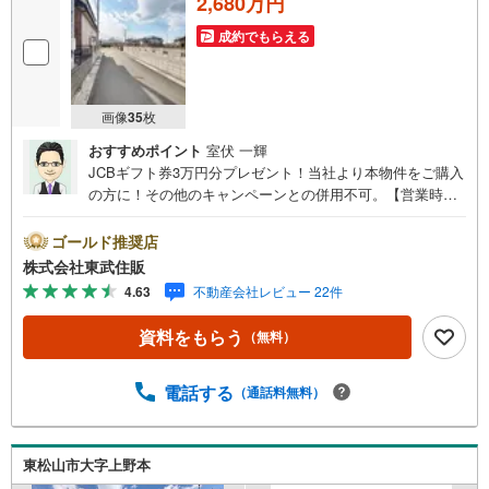
2,680万円
成約でもらえる
画像
35
枚
おすすめポイント
室伏 一輝
JCBギフト券3万円分プレゼント！当社より本物件をご購入
の方に！その他のキャンペーンとの併用不可。【営業時
間 10:00～18:00】この時間帯はお電話でのお問い合わせ
がスムーズです。住み替えをご希望の方は自社買取保証付
ゴールド推奨店
売却プランがございます。お気軽にお問い合わせくださ
株式会社東武住販
い。●東松山駅徒歩20分●建築条件なし●住環境良好●本下水
4.63
不動産会社レビュー 22件
◇当社の強みは（1）リフォーム（当社でも再販事業を行っ
ている為、お客様に最適なプランをご提供できます。）
資料をもらう
（無料）
（2）注文住宅のご紹介（提携ハウスメーカー7社を保有し
ておりますので、ご予算・ご希望に合ったプランをご紹介
できます。）◇ふじみ野市、川越市、富士見市周辺に限ら
電話する
（通話料無料）
ず東武東上線・川越線・越生線全域の売買情報など、住ま
いに関する不動産情報を豊富に取り揃えております。また
リフォームの相談も承ります。◇インターネット予約で当
東松山市大字上野本
日現地見学が可能です（1）［室内・現地を見学する］をク