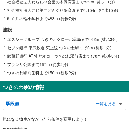
社会福祉法人わらしべ会桑の木保育園まで839m (徒歩11分)
社会福祉法人にじ第二どんぐり保育園まで1,154m (徒歩15分)
町立月の輪小学校まで483m (徒歩7分)
施設
エスシーグループ つきのわクローバ薬局まで162m (徒歩3分)
セブン銀行 東武鉄道 東上線 つきのわ駅まで6m (徒歩1分)
武蔵野銀行 ATM ヤオコーつきのわ駅前店まで178m (徒歩3分)
フランサ公園まで187m (徒歩3分)
つきのわ駅前歯科まで150m (徒歩2分)
つきのわ駅の情報
駅設備
一覧を見る
バリアフリー状況
気になる物件がなかったら
条件を変更しよう！
※段差なしでの移動経路
（○：有り △：要駅員設備 ×：無し）
現在の検索条件