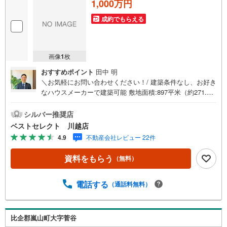
1,000万円
成約でもらえる
画像
1
枚
おすすめポイント
田中 明
＼お気軽にお問い合わせください！/ 建築条件なし、お好き
なハウスメーカーで建築可能 敷地面積:897平米（約271.34
坪） 南6m公道-----■ Point ■-----○土地約270坪、南6m道路の
開放的な立地○お庭でバーベキュー、ドッグラン、家庭菜
シルバー推奨店
園、ガーデニングなど！○嵐山小川インターチェンジまで2.
ベストセレクト 川越店
5km、近隣ゴルフ場多数○お買い物はヤオコー嵐山バイパス
4.9
不動産会社レビュー 22件
店、業務スーパー嵐山店○建築プランについてもお気軽にお
問合せ下さい○住宅ローンや資金計画等ご相談承ります【営
資料をもらう
（無料）
業時間 9:30-18:00】定休日:基本毎週火曜日上記時間はお電
話が繋がりやすくなっております。ぜひお気軽にご連絡下
さい！現地を見学される場合は「室内・現地を見学する
電話する
（通話料無料）
（無料）」ボタンよりご希望の日時をご記入いただけます
とスムーズにご案内が可能です。
比企郡嵐山町大字菅谷