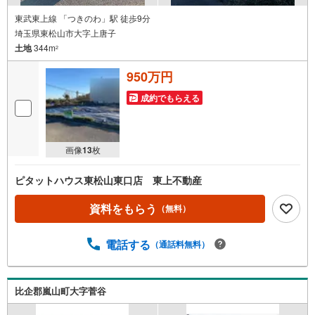
東武東上線 「つきのわ」駅 徒歩9分
埼玉県東松山市大字上唐子
土地
344m
2
950万円
成約でもらえる
画像
13
枚
ピタットハウス東松山東口店 東上不動産
資料をもらう
（無料）
電話する
（通話料無料）
比企郡嵐山町大字菅谷