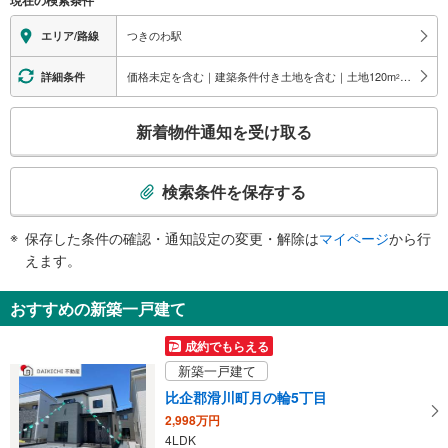
地上⇔改札⇔ホーム：○
エレベータ
つきのわ駅
エリア/路線
・各ホーム⇔改札
・改札⇔北口
価格未定を含む｜建築条件付き土地を含む｜土地120
m
以上
詳細条件
2
・改札⇔南口
トイレ
こ
新着物件通知を受け取る
《多機能トイレ》
の
・改札内
検
その他
索
検索条件を保存する
・点字案内（券売機・手すり等）
条
・ＡＥＤ
件
保存した条件の確認・通知設定の変更・解除は
マイページ
から行
で
えます。
通
知
おすすめの新築一戸建て
を
受
成約でもらえる
け
新築一戸建て
取
比企郡滑川町月の輪5丁目
る
2,998万円
・
4LDK
条