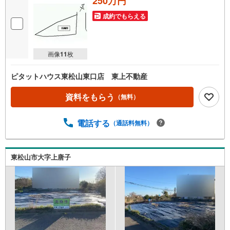
250万円
成約でもらえる
画像
11
枚
ピタットハウス東松山東口店 東上不動産
資料をもらう
（無料）
電話する
（通話料無料）
東松山市大字上唐子