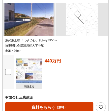
条
件
で
通
知
を
受
け
東武東上線 「つきのわ」駅から3950m
埼玉県比企郡滑川町大字中尾
取
土地
426m
る
2
・
440万円
条
件
を
マ
イ
画像
7
枚
ペ
ー
有限会社三恵建設
ジ
に
資料をもらう
（無料）