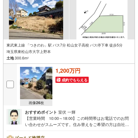
リック（2）本日～4日以内をご希望の方は「ご要望・ご質
問欄」に希望日時をご記入ください！
東武東上線 「つきのわ」駅 バス7分 松山女子高校 バス停下車 徒歩5分
埼玉県東松山市大字上野本
土地
300.6m
2
1,200万円
成約でもらえる
画像
26
枚
おすすめポイント
室伏 一輝
【営業時間 10:00～18:00】この時間帯はお電話でのお問
い合わせがスムーズです。住み替えをご希望の方は自社買
取保証付売却プランがございます。お気軽にお問い合わせ
ください。●東松山駅徒歩9分●建築条件なし●都市計画法第
ゴールド推奨店