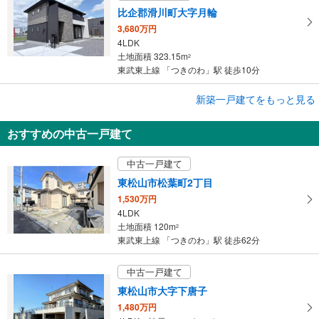
比企郡滑川町大字月輪
3,680万円
4LDK
土地面積 323.15m
2
東武東上線 「つきのわ」駅 徒歩10分
成約でもらえる
新築一戸建てをもっと見る
新築一戸建て
おすすめの中古一戸建て
比企郡嵐山町大字菅谷
2,990万円
中古一戸建て
3LDK
土地面積 203.62m
2
東松山市松葉町2丁目
東武東上線 「つきのわ」駅 徒歩29分
1,530万円
4LDK
土地面積 120m
2
東武東上線 「つきのわ」駅 徒歩62分
中古一戸建て
東松山市大字下唐子
1,480万円