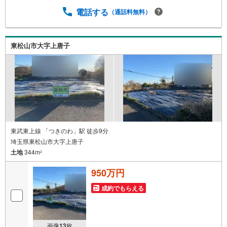
電話する
（通話料無料）
東松山市大字上唐子
東武東上線 「つきのわ」駅 徒歩9分
埼玉県東松山市大字上唐子
土地
344m
2
950万円
成約でもらえる
画像
13
枚