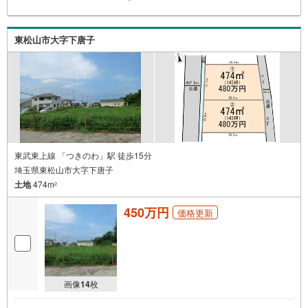
東松山市大字下唐子
東武東上線 「つきのわ」駅 徒歩15分
埼玉県東松山市大字下唐子
土地
474m
2
450万円
価格更新
画像
14
枚