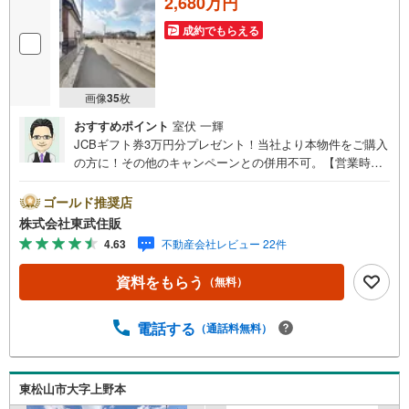
2,680万円
成約でもらえる
画像
35
枚
おすすめポイント
室伏 一輝
JCBギフト券3万円分プレゼント！当社より本物件をご購入
の方に！その他のキャンペーンとの併用不可。【営業時
間 10:00～18:00】この時間帯はお電話でのお問い合わせ
がスムーズです。住み替えをご希望の方は自社買取保証付
ゴールド推奨店
売却プランがございます。お気軽にお問い合わせくださ
株式会社東武住販
い。●東松山駅徒歩20分●建築条件なし●住環境良好●本下水
4.63
不動産会社レビュー 22件
◇当社の強みは（1）リフォーム（当社でも再販事業を行っ
ている為、お客様に最適なプランをご提供できます。）
資料をもらう
（無料）
（2）注文住宅のご紹介（提携ハウスメーカー7社を保有し
ておりますので、ご予算・ご希望に合ったプランをご紹介
できます。）◇ふじみ野市、川越市、富士見市周辺に限ら
電話する
（通話料無料）
ず東武東上線・川越線・越生線全域の売買情報など、住ま
いに関する不動産情報を豊富に取り揃えております。また
リフォームの相談も承ります。◇インターネット予約で当
東松山市大字上野本
日現地見学が可能です（1）［室内・現地を見学する］をク