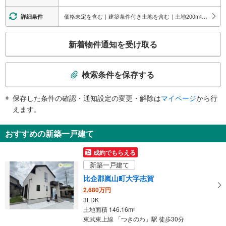
・各ホーム⇔改札
・改札⇔北口
価格未定を含む｜建築条件付き土地を含む｜土地200
m
以上
詳細条件
2
・改札⇔南口
トイレ
こ
新着物件通知を受け取る
《多機能トイレ》
の
・改札内
検
その他
索
検索条件を保存する
・点字案内（券売機・手すり等）
条
・ＡＥＤ
件
保存した条件の確認・通知設定の変更・解除は
マイページ
から行
で
えます。
通
知
おすすめの新築一戸建て
を
受
成約でもらえる
け
新築一戸建て
取
比企郡嵐山町大字志賀
る
2,680万円
・
3LDK
条
土地面積 146.16m
2
件
東武東上線 「つきのわ」駅 徒歩30分
を