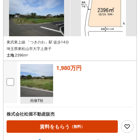
東武東上線 「つきのわ」駅 徒歩14分
埼玉県東松山市大字上唐子
土地
2396m
2
1,980万円
画像
7
枚
株式会社松堀不動産販売
資料をもらう
（無料）