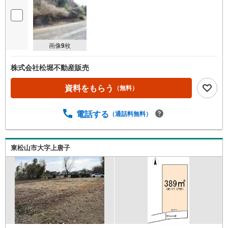
画像
9
枚
株式会社松堀不動産販売
資料をもらう
（無料）
電話する
（通話料無料）
東松山市大字上唐子