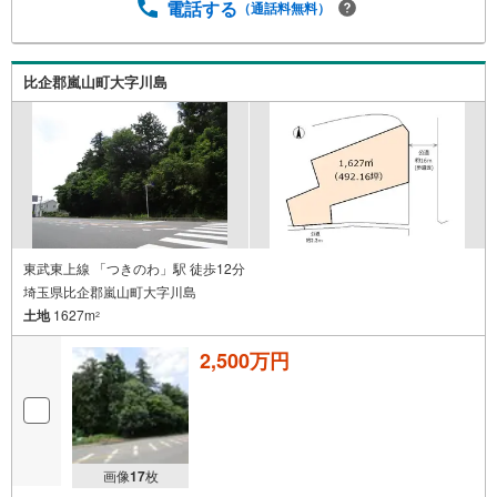
電話する
（通話料無料）
比企郡嵐山町大字川島
東武東上線 「つきのわ」駅 徒歩12分
埼玉県比企郡嵐山町大字川島
土地
1627m
2
2,500万円
画像
17
枚