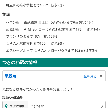
町立月の輪小学校まで483m (徒歩7分)
施設
セブン銀行 東武鉄道 東上線 つきのわ駅まで6m (徒歩1分)
武蔵野銀行 ATM ヤオコーつきのわ駅前店まで178m (徒歩3分)
フランサ公園まで187m (徒歩3分)
つきのわ駅前歯科まで150m (徒歩2分)
エスシーグループ つきのわクローバ薬局まで162m (徒歩3分)
つきのわ駅の情報
駅設備
一覧を見る
バリアフリー状況
気になる物件がなかったら
条件を変更しよう！
※段差なしでの移動経路
（○：有り △：要駅員設備 ×：無し）
現在の検索条件
地上⇔改札⇔ホーム：○
エレベータ
つきのわ駅
エリア/路線