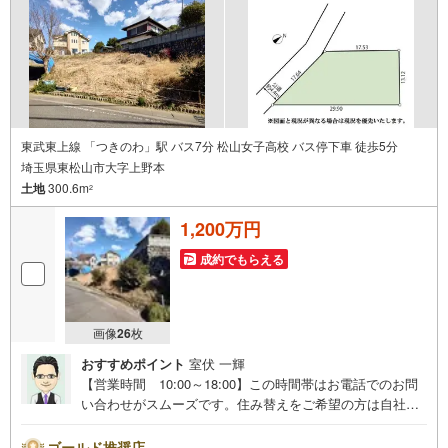
リック（2）本日～4日以内をご希望の方は「ご要望・ご質
問欄」に希望日時をご記入ください！
東武東上線 「つきのわ」駅 バス7分 松山女子高校 バス停下車 徒歩5分
埼玉県東松山市大字上野本
土地
300.6m
2
1,200万円
成約でもらえる
画像
26
枚
おすすめポイント
室伏 一輝
【営業時間 10:00～18:00】この時間帯はお電話でのお問
い合わせがスムーズです。住み替えをご希望の方は自社買
取保証付売却プランがございます。お気軽にお問い合わせ
ください。●東松山駅徒歩9分●建築条件なし●都市計画法第
ゴールド推奨店