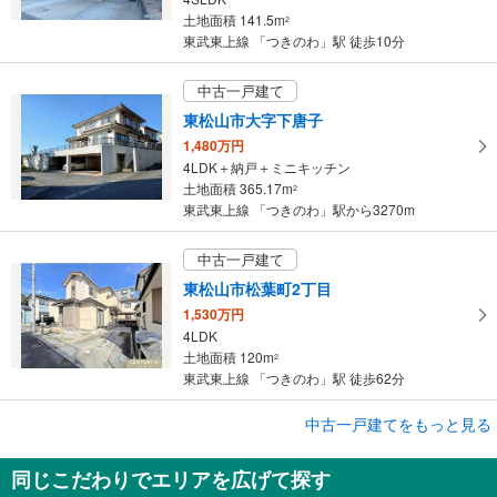
土地面積 141.5m
2
東武東上線 「つきのわ」駅 徒歩10分
中古一戸建て
東松山市大字下唐子
1,480万円
4LDK＋納戸＋ミニキッチン
土地面積 365.17m
2
東武東上線 「つきのわ」駅から3270m
中古一戸建て
東松山市松葉町2丁目
1,530万円
4LDK
土地面積 120m
2
東武東上線 「つきのわ」駅 徒歩62分
中古一戸建てをもっと見る
中古一戸建て
比企郡滑川町月の輪5丁目
同じこだわりでエリアを広げて探す
2,450万円