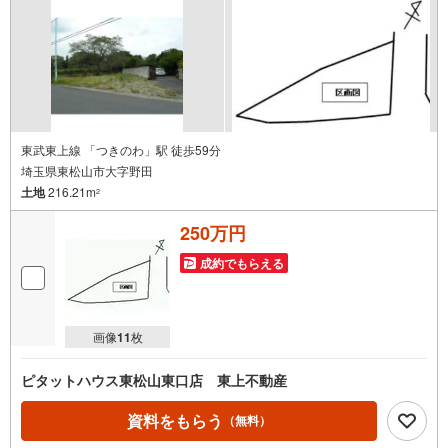
東武東上線 「つきのわ」駅 徒歩59分
埼玉県東松山市大字野田
土地
216.21m
2
250万円
成約でもらえる
画像
11
枚
ピタットハウス東松山東口店 東上不動産
資料をもらう
（無料）