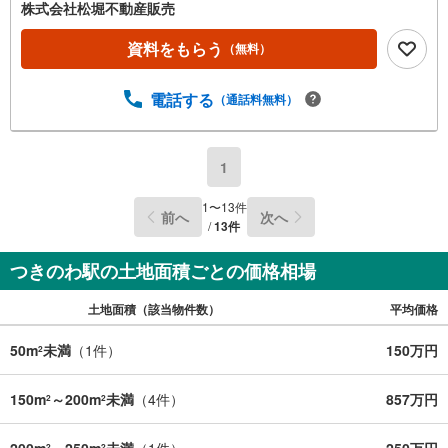
株式会社松堀不動産販売
資料をもらう
（無料）
電話する
（通話料無料）
1
1
〜
13
件
前へ
次へ
/
13
件
つきのわ駅の土地面積ごとの価格相場
土地面積（該当物件数）
平均価格
50m
未満
（
1
件）
150万円
2
150m
～200m
未満
（
4
件）
857万円
2
2
200m
～250m
未満
（
1
件）
250万円
2
2