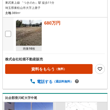
東武東上線 「つきのわ」駅 徒歩11分
埼玉県東松山市大字上唐子
土地
389m
2
680万円
画像
16
枚
株式会社松堀不動産販売
資料をもらう
（無料）
電話する
（通話料無料）
比企郡滑川町大字中尾