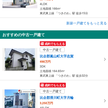
4LDK
土地面積 166m
2
東武東上線 「つきのわ」駅 徒歩15分
成約でもらえる
新築一戸建てをもっと見る
新築一戸建て
おすすめの中古一戸建て
東松山市大字石橋
3,630万円
成約でもらえる
4LDK
中古一戸建て
土地面積 205.47m
2
東武東上線 「つきのわ」駅 徒歩53分
比企郡嵐山町大字志賀
498万円
3DK
土地面積 164.65m
2
東武東上線 「つきのわ」駅 徒歩32分
成約でもらえる
中古一戸建て
比企郡滑川町大字月輪
3,250万円
4SLDK