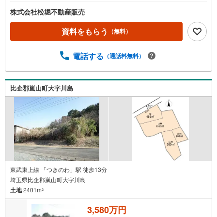
株式会社松堀不動産販売
資料をもらう
（無料）
電話する
（通話料無料）
比企郡嵐山町大字川島
東武東上線 「つきのわ」駅 徒歩13分
埼玉県比企郡嵐山町大字川島
土地
2401m
2
3,580万円