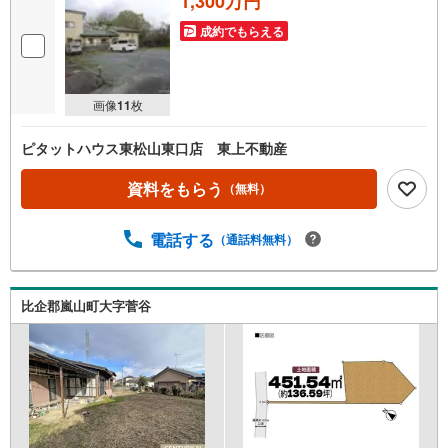
1,300万円
成約でもらえる
画像
11
枚
ピタットハウス東松山東口店 東上不動産
資料をもらう
（無料）
電話する
（通話料無料）
比企郡嵐山町大字菅谷