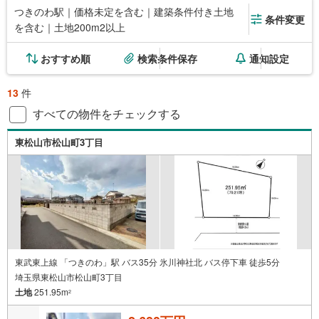
つきのわ駅｜価格未定を含む｜建築条件付き土地
条件変更
を含む｜土地200m2以上
おすすめ順
検索条件保存
通知設定
13
件
すべての物件をチェックする
東松山市松山町3丁目
東武東上線 「つきのわ」駅 バス35分 氷川神社北 バス停下車 徒歩5分
埼玉県東松山市松山町3丁目
土地
251.95m
2