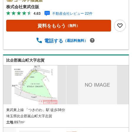
34条12号区域●住環境良好◇当社の強みは（1）リフォーム
株式会社東武住販
（当社でも再販事業を行っている為、お客様に最適なプラ
4.63
不動産会社レビュー 22件
ンをご提供できます。）（2）注文住宅のご紹介（提携ハウ
スメーカー7社を保有しておりますので、ご予算・ご希望に
資料をもらう
（無料）
合ったプランをご紹介できます。）◇ふじみ野市、川越
市、富士見市周辺に限らず東武東上線・川越線・越生線全
域の売買情報など、住まいに関する不動産情報を豊富に取
電話する
（通話料無料）
り揃えております。またリフォームの相談も承ります。不
動産情報をお探しなら、東武住販までお気軽にお問合せく
ださい。◇インターネット予約で当日現地見学が可能です
比企郡嵐山町大字志賀
（1）［室内・現地を見学する］をクリック（2）本日～4日
以内をご希望の方は「ご要望・ご質問欄」に希望日時をご
記入ください！
東武東上線 「つきのわ」駅 徒歩38分
埼玉県比企郡嵐山町大字志賀
土地
897m
2