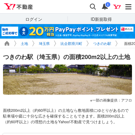
Yahoo!不動産
検索
通知
i
ログイン
ID新規取得
土地
埼玉県
比企郡滑川町
つきのわ駅
面積2
つきのわ駅（埼玉県）の面積200m2以上の土地
一部の画像提供：アフロ
面積200m2以上（約60坪以上）の土地なら敷地面積にゆとりがあるので
駐車場や庭に十分な広さを確保することもできます。面積200m2以上
（約60坪以上）の理想の土地をYahoo!不動産で見つけましょう。