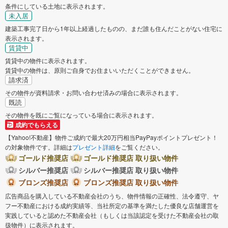
条件にしている土地に表示されます。
未入居
建築工事完了日から1年以上経過したものの、まだ誰も住んだことがない住宅に
表示されます。
賃貸中
賃貸中の物件に表示されます。
賃貸中の物件は、原則ご自身でお住まいいただくことができません。
請求済
その物件が資料請求・お問い合わせ済みの場合に表示されます。
既読
その物件を既にご覧になっている場合に表示されます。
成約でもらえる
【Yahoo!不動産】物件ご成約で最大20万円相当PayPayポイントプレゼント！
の対象物件です。詳細は
プレゼント詳細
をご覧ください。
ゴールド推奨店
ゴールド推奨店 取り扱い物件
シルバー推奨店
シルバー推奨店 取り扱い物件
ブロンズ推奨店
ブロンズ推奨店 取り扱い物件
広告商品を購入している不動産会社のうち、物件情報の正確性、法令遵守、ヤ
フー不動産における成約実績等、当社所定の基準を満たした優良な店舗運営を
実践していると認めた不動産会社（もしくは当該認定を受けた不動産会社の取
扱物件）に表示されます。