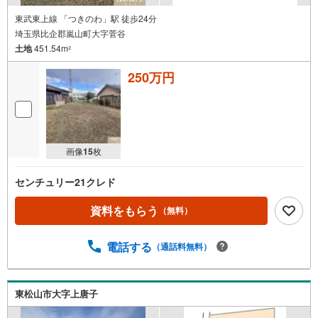
東武東上線 「つきのわ」駅 徒歩24分
埼玉県比企郡嵐山町大字菅谷
土地
451.54m
2
250万円
画像
15
枚
センチュリー21クレド
資料をもらう
（無料）
電話する
（通話料無料）
東松山市大字上唐子