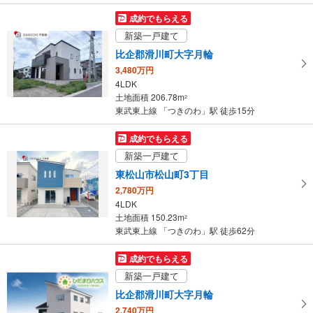
マ
成約でもらえる
イ
新築一戸建て
ペ
比企郡滑川町大字月輪
ー
3,480万円
ジ
4LDK
に
土地面積 206.78m
2
保
東武東上線 「つきのわ」駅 徒歩15分
存
す
成約でもらえる
る
新築一戸建て
東松山市松山町3丁目
2,780万円
4LDK
土地面積 150.23m
2
東武東上線 「つきのわ」駅 徒歩62分
成約でもらえる
新築一戸建て
比企郡滑川町大字月輪
2,740万円