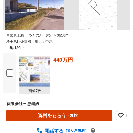
東武東上線 「つきのわ」駅から3950m
埼玉県比企郡滑川町大字中尾
土地
426m
2
440万円
画像
7
枚
有限会社三恵建設
資料をもらう
（無料）
電話する
（通話料無料）