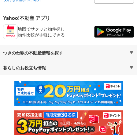
Yahoo!不動産 アプリ
地図でサクッと物件探し
物件比較が手軽にできる
つきのわ駅の不動産情報を探す
暮らしのお役立ち情報
不動産・住宅
賃貸住宅
マンションカタログ
教えて！住まいの先生
新築マンション
中古マンション
新築一戸建て
中古一戸建て
注文住宅
土地
売却査定