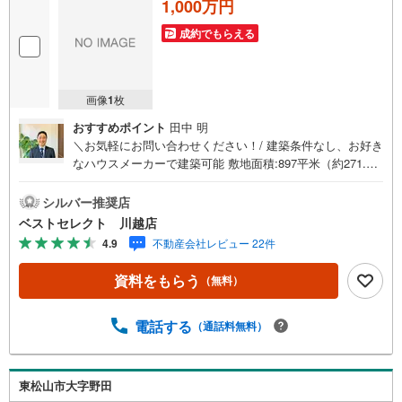
1,000万円
成約でもらえる
画像
1
枚
おすすめポイント
田中 明
＼お気軽にお問い合わせください！/ 建築条件なし、お好き
なハウスメーカーで建築可能 敷地面積:897平米（約271.34
坪） 南6m公道-----■ Point ■-----○土地約270坪、南6m道路の
開放的な立地○お庭でバーベキュー、ドッグラン、家庭菜
シルバー推奨店
園、ガーデニングなど！○嵐山小川インターチェンジまで2.
ベストセレクト 川越店
5km、近隣ゴルフ場多数○お買い物はヤオコー嵐山バイパス
4.9
不動産会社レビュー 22件
店、業務スーパー嵐山店○建築プランについてもお気軽にお
問合せ下さい○住宅ローンや資金計画等ご相談承ります【営
資料をもらう
（無料）
業時間 9:30-18:00】定休日:基本毎週火曜日上記時間はお電
話が繋がりやすくなっております。ぜひお気軽にご連絡下
さい！現地を見学される場合は「室内・現地を見学する
電話する
（通話料無料）
（無料）」ボタンよりご希望の日時をご記入いただけます
とスムーズにご案内が可能です。
東松山市大字野田