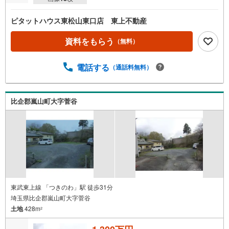
ピタットハウス東松山東口店 東上不動産
資料をもらう
（無料）
電話する
（通話料無料）
比企郡嵐山町大字菅谷
東武東上線 「つきのわ」駅 徒歩31分
埼玉県比企郡嵐山町大字菅谷
土地
428m
2