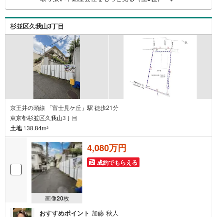
のでぜひ、お気軽にお問い合わせください。 営業時間: 9:
00 - 20:00
杉並区久我山3丁目
京王井の頭線 「富士見ケ丘」駅 徒歩21分
東京都杉並区久我山3丁目
土地
138.84m
2
4,080万円
成約でもらえる
画像
20
枚
おすすめポイント
加藤 秋人