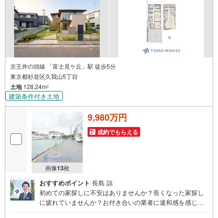
京王井の頭線 「富士見ケ丘」駅 徒歩5分
東京都杉並区久我山5丁目
土地
128.24m
2
建築条件付き土地
9,980万円
成約でもらえる
画像
13
枚
おすすめポイント
長島 諒
初めての家探しに不安はありませんか？長くなった家探し
に疲れていませんか？お付き合いの業者に違和感を感じて
いませんか？東宝ハウス杉並は仲介業者です。仲介に特化