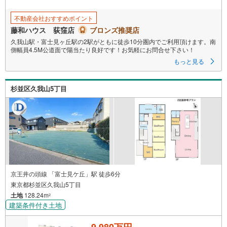
保
存
不動産会社おすすめポイント
す
藤和ハウス 荻窪店
ブロンズ推奨店
る
久我山駅・富士見ヶ丘駅の2駅がともに徒歩10分圏内でご利用頂けます。南
側幅員4.5M公道面で陽当たり良好です！お気軽にお問合せ下さい！
もっと見る
杉並区久我山5丁目
京王井の頭線 「富士見ケ丘」駅 徒歩6分
東京都杉並区久我山5丁目
土地
128.24m
2
建築条件付き土地
9,980万円