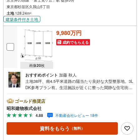
東京都杉並区久我山5丁目
土地
128.24m
2
建築条件付き土地
9,980万円
成約でもらえる
画像
20
枚
おすすめポイント
加藤 秋人
土地38坪、南4.5平米道路の陽当たり良好な大型整形地。3L
DK参考プラン有。生活施設が近くに整った閑静な住宅街。
井の頭線富士見ヶ丘駅徒歩5分、急行停車駅久我山駅徒歩8
分の通勤通学に便利で閑静な住宅街。 ・・・地域密着昭和
ゴールド推奨店
建物です・・・ 西荻窪に創業44年、地域密着の不動産会
昭和建物株式会社
社です。 不動産購入、買換えには、不安がつきもの。 物
4.88
不動産会社レビュー 18件
件の選定や住宅ローンはもちろん地域密着だからこその情
報をお伝え、ご提案いたします。 お気軽にご相談、ご来
資料をもらう
（無料）
社頂ける会社です。スタッフ一同、心よりお待ちしており
ます。 同じ立地、同じ建物は存在しません。唯一無二の不