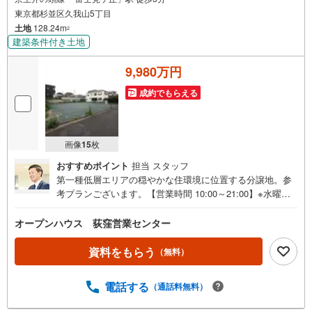
東京都杉並区久我山5丁目
土地
128.24m
2
建築条件付き土地
9,980万円
成約でもらえる
画像
15
枚
おすすめポイント
担当 スタッフ
第一種低層エリアの穏やかな住環境に位置する分譲地。参
考プランございます。【営業時間 10:00～21:00】※水曜定
休上記時間はお電話が繋がりやすくなっております。ぜひ
お気軽にご連絡ください！現地を見学される場合は「室
オープンハウス 荻窪営業センター
内・現地を見学する（無料）」ボタンよりご希望の日時を
ご記入いただけますとスムーズにご案内が可能です。◎現
資料をもらう
（無料）
地のご案内について・平日や夜遅い時間帯もご案内が可
能 ※定休日を除く・経験豊富なスタッフが物件詳細を丁寧
電話する
（通話料無料）
にご説明いたします。・車でご自宅や最寄り駅等、ご指定
の場所まで送迎します。・チャイルドシートのご用意ござ