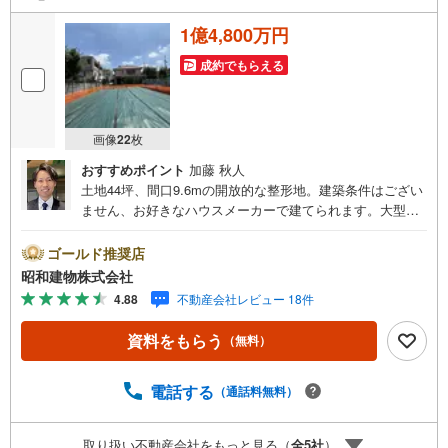
1億4,800万円
成約でもらえる
画像
22
枚
おすすめポイント
加藤 秋人
土地44坪、間口9.6mの開放的な整形地。建築条件はござい
ません、お好きなハウスメーカーで建てられます。大型住
戸、賃貸併用、二世帯住宅などをご検討の方にも。コンビ
ニやスーパーが徒歩5分圏内にあり毎日のお買い物も楽々で
ゴールド推奨店
す。 ・・・地域密着昭和建物です・・・ 西荻窪に創業4
昭和建物株式会社
4年、地域密着の不動産会社です。 不動産購入、買換え
4.88
不動産会社レビュー 18件
には、不安がつきもの。 物件の選定や住宅ローンはもちろ
ん地域密着だからこその情報をお伝え、ご提案いたしま
資料をもらう
（無料）
す。 お気軽にご相談、ご来社頂ける会社です。スタッフ
一同、心よりお待ちしております。 同じ立地、同じ建物は
存在しません。唯一無二の不動産をお手伝いいたします。
電話する
（通話料無料）
キッズルーム充実・チャイルド-シートの用意もございま
す。 ご家族で楽しくご検討頂けるようご案内しております
取り扱い不動産会社をもっと見る（
全
5
社
）