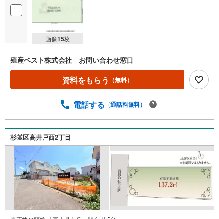
画像
15
枚
殖産ベスト株式会社 お問い合わせ窓口
資料をもらう
（無料）
電話する
（通話料無料）
杉並区高井戸西2丁目
京王井の頭線 「富士見ケ丘」駅 徒歩5分