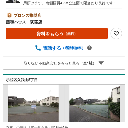
用頂けます。南側幅員4.5M公道面で陽当たり良好です！お
気軽にお問合せ下さい！
ブロンズ推奨店
藤和ハウス 荻窪店
資料をもらう
（無料）
電話する
（通話料無料）
取り扱い不動産会社をもっと見る（
全
1
社
）
杉並区久我山5丁目
京王井の頭線 「富士見ケ丘」駅 徒歩5分