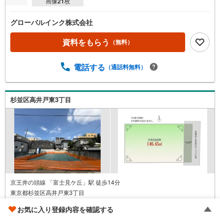
画像
21
枚
グローバルインク株式会社
資料をもらう
（無料）
電話する
（通話料無料）
杉並区高井戸東3丁目
京王井の頭線 「富士見ケ丘」駅 徒歩14分
東京都杉並区高井戸東3丁目
土地
146.45m
2
お気に入り登録内容を確認する