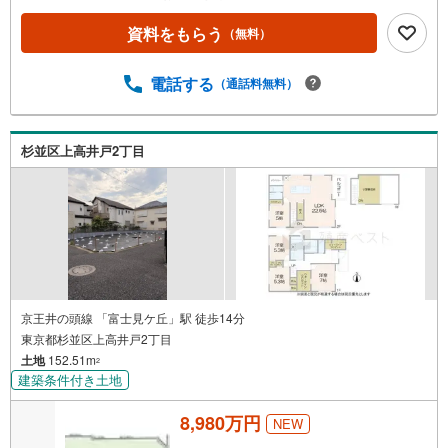
資料をもらう
（無料）
電話する
（通話料無料）
杉並区上高井戸2丁目
京王井の頭線 「富士見ケ丘」駅 徒歩14分
東京都杉並区上高井戸2丁目
土地
152.51m
2
建築条件付き土地
8,980万円
NEW