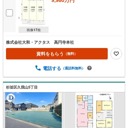
画像
17
枚
株式会社大和・アクタス 高円寺本社
資料をもらう
（無料）
電話する
（通話料無料）
杉並区久我山5丁目