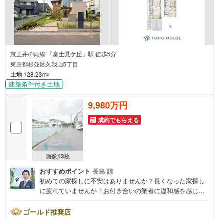
京王井の頭線 「富士見ケ丘」駅 徒歩5分
東京都杉並区久我山5丁目
土地
128.23m
2
建築条件付き土地
9,980万円
成約でもらえる
画像
13
枚
おすすめポイント
長島 諒
初めての家探しに不安はありませんか？長くなった家探し
に疲れていませんか？お付き合いの業者に違和感を感じて
いませんか？東宝ハウス杉並は仲介業者です。仲介に特化
したプロが何のしがらみもなく、お客様のが求める理想の
ゴールド推奨店