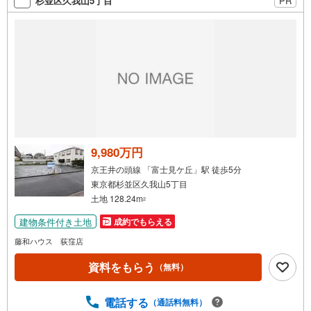
杉並区久我山5丁目
PR
条
件
で
通
知
を
受
け
取
る
9,980万円
・
京王井の頭線 「富士見ケ丘」駅 徒歩5分
条
東京都杉並区久我山5丁目
件
土地 128.24m
2
を
建物条件付き土地
成約でもらえる
マ
イ
藤和ハウス 荻窪店
ペ
資料をもらう
（無料）
ー
ジ
に
電話する
（通話料無料）