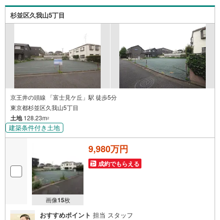
います。◎個別FP相談会 無料物件のご紹介だけでなく住
宅ローン・資金のご相談、まずは家探しについて話を聞き
杉並区久我山5丁目
たいという方も大歓迎です！年間8000棟以上の限定物件を
発表しているオープンハウスだから出会える物件が多数ご
ざいます。ぜひお気軽にご連絡・ご相談ください！※限定物
件:当社のみ、もしくは当社を含めた数社でのみご紹介可能
なオープンハウス・ディベロップメントの物件
京王井の頭線 「富士見ケ丘」駅 徒歩5分
東京都杉並区久我山5丁目
土地
128.23m
2
建築条件付き土地
9,980万円
成約でもらえる
画像
15
枚
おすすめポイント
担当 スタッフ