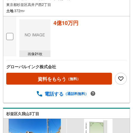
東京都杉並区高井戸西2丁目
土地
372m
2
4億10万円
画像
21
枚
グローバルインク株式会社
資料をもらう
（無料）
電話する
（通話料無料）
杉並区久我山3丁目