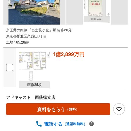
京王井の頭線 「富士見ケ丘」駅 徒歩20分
東京都杉並区久我山3丁目
土地
165.28m
2
1億2,899万円
画像
25
枚
アドキャスト 西荻窪支店
資料をもらう
（無料）
電話する
（通話料無料）