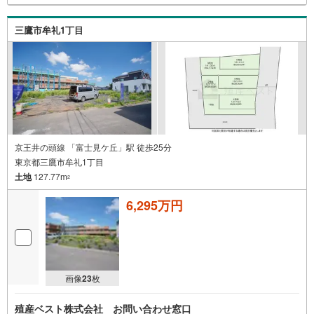
三鷹市牟礼1丁目
京王井の頭線 「富士見ケ丘」駅 徒歩25分
東京都三鷹市牟礼1丁目
土地
127.77m
2
6,295万円
画像
23
枚
殖産ベスト株式会社 お問い合わせ窓口