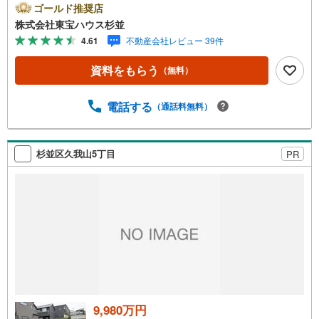
したプロが何のしがらみもなく、お客様のが求める理想の
ゴールド推奨店
物件をお探しします。【資料請求、内見希望は下の問い合
株式会社東宝ハウス杉並
わせボタンをクリックしてください】ご見学希望の物件以
4.61
不動産会社レビュー 39件
外も併せてご案内させていただきます。遠慮なくご希望を
お伝えくださいませ。■ご見学について■【営業時間 9:00～
資料をもらう
（無料）
21:00】人気物件は特に問い合わせが集中するため、お早め
にお電話くださいませ。「室内・現地を見学する」ボタン
より予約いただくとご見学がスムーズとなります。■TOHO
電話する
（通話料無料）
HOUSE CLUB■弊社で売買されたお客様はTOHO HOUSE
CLUBに加入可能。10～20年後のリフォーム、保険の見直
しや借り換えなど、オンラインでやりとりができます。■F
杉並区久我山5丁目
PR
Pによるファイナンシャルライフサポート■ファイナンシャ
ルプランナーが住宅ローン、保険・税金、資産運用、相続
などの対策をアドバイスを致します。
9,980万円