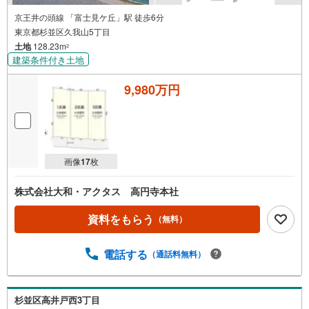
京王井の頭線 「富士見ケ丘」駅 徒歩6分
東京都杉並区久我山5丁目
土地
128.23m
2
建築条件付き土地
9,980万円
画像
17
枚
株式会社大和・アクタス 高円寺本社
資料をもらう
（無料）
電話する
（通話料無料）
杉並区高井戸西3丁目