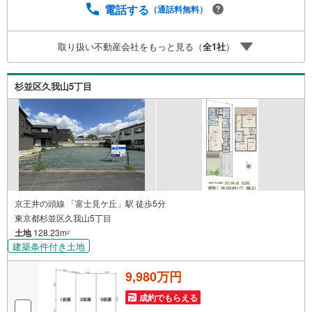
動産をお手伝いいたします。 キッズルーム充実・チャイル
電話する
（通話料無料）
ド-シートの用意もございます。 ご家族で楽しくご検討頂け
るようご案内しておりますのでぜひ、お気軽にお問い合わ
取り扱い不動産会社をもっと見る（
全
1
社
）
せください。 営業時間: 9:00 - 20:00
杉並区久我山5丁目
京王井の頭線 「富士見ケ丘」駅 徒歩5分
東京都杉並区久我山5丁目
土地
128.23m
2
建築条件付き土地
9,980万円
成約でもらえる