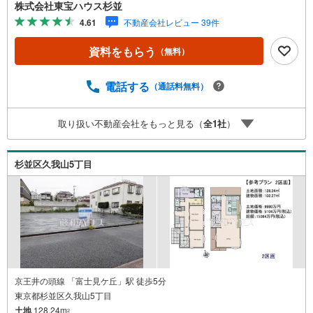
物件をお探しします。【資料請求、内見希望は下の問い合
株式会社東宝ハウス杉並
わせボタンをクリックしてください】ご見学希望の物件以
4.61
不動産会社レビュー 39件
外も併せてご案内させていただきます。遠慮なくご希望を
お伝えくださいませ。■ご見学について■【営業時間 9:00～
資料をもらう
（無料）
21:00】人気物件は特に問い合わせが集中するため、お早め
にお電話くださいませ。「室内・現地を見学する」ボタン
より予約いただくとご見学がスムーズとなります。■TOHO
電話する
（通話料無料）
HOUSE CLUB■弊社で売買されたお客様はTOHO HOUSE
CLUBに加入可能。10～20年後のリフォーム、保険の見直
取り扱い不動産会社をもっと見る（
全
1
社
）
しや借り換えなど、オンラインでやりとりができます。■F
Pによるファイナンシャルライフサポート■ファイナンシャ
ルプランナーが住宅ローン、保険・税金、資産運用、相続
杉並区久我山5丁目
などの対策をアドバイスを致します。
京王井の頭線 「富士見ケ丘」駅 徒歩5分
東京都杉並区久我山5丁目
土地
128.24m
2