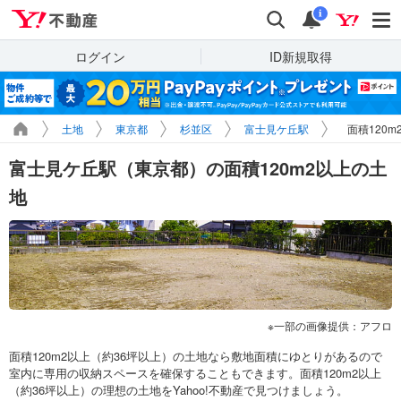
Yahoo!不動産
検索
通知
i
ログイン
ID新規取得
土地
東京都
杉並区
富士見ケ丘駅
面積120
富士見ケ丘駅（東京都）の面積120m2以上の土
地
一部の画像提供：アフロ
面積120m2以上（約36坪以上）の土地なら敷地面積にゆとりがあるので
室内に専用の収納スペースを確保することもできます。面積120m2以上
（約36坪以上）の理想の土地をYahoo!不動産で見つけましょう。