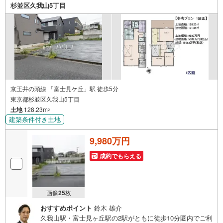
杉並区久我山5丁目
京王井の頭線 「富士見ケ丘」駅 徒歩5分
東京都杉並区久我山5丁目
土地
128.23m
2
建築条件付き土地
9,980万円
成約でもらえる
画像
25
枚
おすすめポイント
鈴木 雄介
久我山駅・富士見ヶ丘駅の2駅がともに徒歩10分圏内でご利