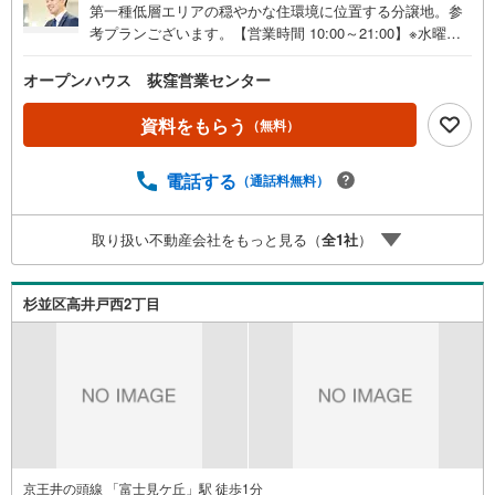
第一種低層エリアの穏やかな住環境に位置する分譲地。参
考プランございます。【営業時間 10:00～21:00】※水曜定
休上記時間はお電話が繋がりやすくなっております。ぜひ
お気軽にご連絡ください！現地を見学される場合は「室
オープンハウス 荻窪営業センター
内・現地を見学する（無料）」ボタンよりご希望の日時を
ご記入いただけますとスムーズにご案内が可能です。◎現
資料をもらう
（無料）
地のご案内について・平日や夜遅い時間帯もご案内が可
能 ※定休日を除く・経験豊富なスタッフが物件詳細を丁寧
電話する
（通話料無料）
にご説明いたします。・車でご自宅や最寄り駅等、ご指定
の場所まで送迎します。・チャイルドシートのご用意ござ
います。◎個別FP相談会 無料物件のご紹介だけでなく住
取り扱い不動産会社をもっと見る（
全
1
社
）
宅ローン・資金のご相談、まずは家探しについて話を聞き
たいという方も大歓迎です！年間8000棟以上の限定物件を
発表しているオープンハウスだから出会える物件が多数ご
杉並区高井戸西2丁目
ざいます。ぜひお気軽にご連絡・ご相談ください！※限定物
件:当社のみ、もしくは当社を含めた数社でのみご紹介可能
なオープンハウス・ディベロップメントの物件
京王井の頭線 「富士見ケ丘」駅 徒歩1分