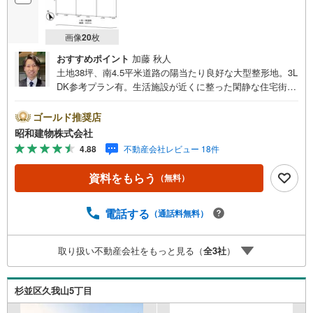
画像
20
枚
おすすめポイント
加藤 秋人
土地38坪、南4.5平米道路の陽当たり良好な大型整形地。3L
DK参考プラン有。生活施設が近くに整った閑静な住宅街。
井の頭線富士見ヶ丘駅徒歩5分、急行停車駅久我山駅徒歩8
分の通勤通学に便利で閑静な住宅街。 ・・・地域密着昭和
ゴールド推奨店
建物です・・・ 西荻窪に創業44年、地域密着の不動産会
昭和建物株式会社
社です。 不動産購入、買換えには、不安がつきもの。 物
4.88
不動産会社レビュー 18件
件の選定や住宅ローンはもちろん地域密着だからこその情
報をお伝え、ご提案いたします。 お気軽にご相談、ご来
資料をもらう
（無料）
社頂ける会社です。スタッフ一同、心よりお待ちしており
ます。 同じ立地、同じ建物は存在しません。唯一無二の不
動産をお手伝いいたします。 キッズルーム充実・チャイル
電話する
（通話料無料）
ド-シートの用意もございます。 ご家族で楽しくご検討頂け
るようご案内しておりますのでぜひ、お気軽にお問い合わ
取り扱い不動産会社をもっと見る（
全
3
社
）
せください。 営業時間: 9:00 - 20:00
杉並区久我山5丁目