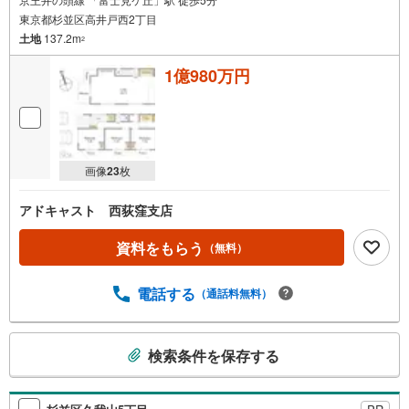
東京都杉並区高井戸西2丁目
土地
137.2m
2
1億980万円
画像
23
枚
アドキャスト 西荻窪支店
資料をもらう
（無料）
電話する
（通話料無料）
こ
検索条件を保存する
の
検
索