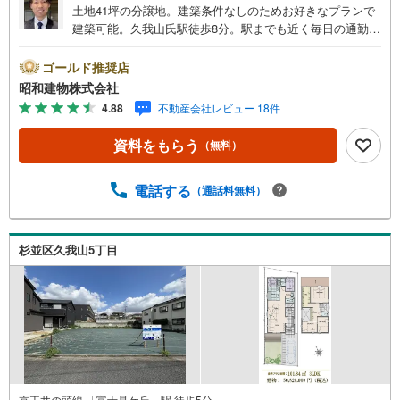
土地41坪の分譲地。建築条件なしのためお好きなプランで
建築可能。久我山氏駅徒歩8分。駅までも近く毎日の通勤・
通学に便利な立地。 ・・・地域密着昭和建物です・・・
西荻窪に創業44年、地域密着の不動産会社です。 不動産
ゴールド推奨店
購入、買換えには、不安がつきもの。 物件の選定や住宅ロ
昭和建物株式会社
ーンはもちろん地域密着だからこその情報をお伝え、ご提
4.88
不動産会社レビュー 18件
案いたします。 お気軽にご相談、ご来社頂ける会社で
す。スタッフ一同、心よりお待ちしております。 同じ立
資料をもらう
（無料）
地、同じ建物は存在しません。唯一無二の不動産をお手伝
いいたします。 キッズルーム充実・チャイルド-シートの用
意もございます。 ご家族で楽しくご検討頂けるようご案内
電話する
（通話料無料）
しておりますのでぜひ、お気軽にお問い合わせください。
営業時間: 9:00 - 20:00
杉並区久我山5丁目
京王井の頭線 「富士見ケ丘」駅 徒歩5分