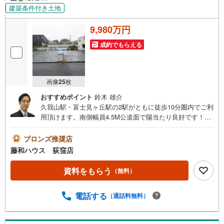
建築条件付き土地
9,980万円
成約でもらえる
画像
25
枚
おすすめポイント
鈴木 雄介
久我山駅・富士見ヶ丘駅の2駅がともに徒歩10分圏内でご利
用頂けます。南側幅員4.5M公道面で陽当たり良好です！お
気軽にお問合せ下さい！
ブロンズ推奨店
藤和ハウス 荻窪店
資料をもらう
（無料）
電話する
（通話料無料）