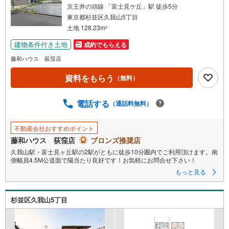
京王井の頭線 「富士見ケ丘」駅 徒歩5分
東京都杉並区久我山5丁目
土地 128.23m
2
建物条件付き土地
成約でもらえる
藤和ハウス 荻窪店
資料をもらう
（無料）
電話する
（通話料無料）
不動産会社おすすめポイント
藤和ハウス 荻窪店
ブロンズ推奨店
久我山駅・富士見ヶ丘駅の2駅がともに徒歩10分圏内でご利用頂けます。南
側幅員4.5M公道面で陽当たり良好です！お気軽にお問合せ下さい！
もっと見る
杉並区久我山5丁目