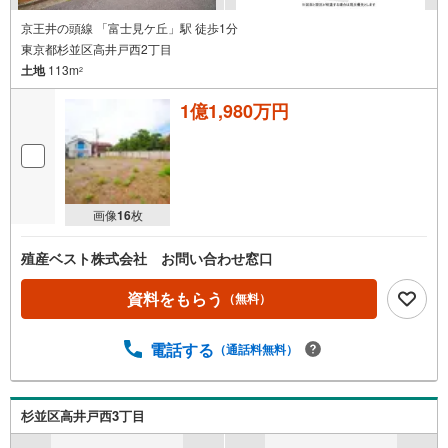
京王井の頭線 「富士見ケ丘」駅 徒歩1分
東京都杉並区高井戸西2丁目
土地
113m
2
1億1,980万円
画像
16
枚
殖産ベスト株式会社 お問い合わせ窓口
資料をもらう
（無料）
電話する
（通話料無料）
杉並区高井戸西3丁目