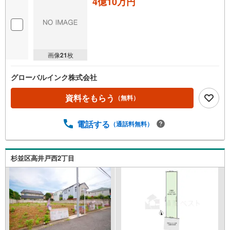
4億10万円
画像
21
枚
グローバルインク株式会社
資料をもらう
（無料）
電話する
（通話料無料）
杉並区高井戸西2丁目