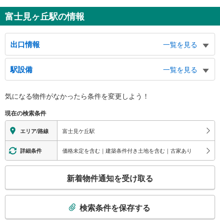
富士見ヶ丘駅の情報
出口情報
一覧を見る
北口
駅設備
一覧を見る
久我山５丁目、高井戸西２・３丁目、宮前１・４丁目、人見街道、井の頭通
り、五日市街道
バリアフリー状況
南口
気になる物件がなかったら
条件を変更しよう！
※段差なしでの移動経路
久我山２丁目、高井戸西１・２丁目、上高井戸２丁目、浴風会病院
（○：有り △：要駅員設備 ×：無し）
現在の検索条件
地上⇔改札⇔ホーム：○
エレベータ
富士見ケ丘駅
エリア/路線
・ホーム⇔改札
・北口
価格未定を含む｜建築条件付き土地を含む｜古家あり
詳細条件
・南口
エスカレータ
こ
新着物件通知を受け取る
・ホーム⇔改札
の
・北口
検
トイレ
索
検索条件を保存する
《多機能トイレ》
条