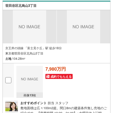
世田谷区北烏山3丁目
京王井の頭線 「富士見ケ丘」駅 徒歩18分
東京都世田谷区北烏山3丁目
土地
104.28m
2
7,980万円
成約でもらえる
画像
13
枚
おすすめポイント
担当 スタッフ
敷地面積は広々100m2超。間口8mの建築条件無し売地のご
紹介です。【営業時間 10:00～21:00】※水曜定休上記時間