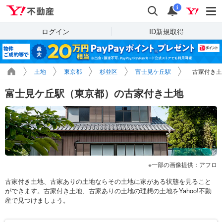
Yahoo!不動産
検索
通知
i
ログイン
ID新規取得
土地
東京都
杉並区
富士見ケ丘駅
古家付き土
富士見ケ丘駅（東京都）の古家付き土地
一部の画像提供：アフロ
古家付き土地、古家ありの土地ならその土地に家がある状態を見ること
ができます。古家付き土地、古家ありの土地の理想の土地をYahoo!不動
産で見つけましょう。