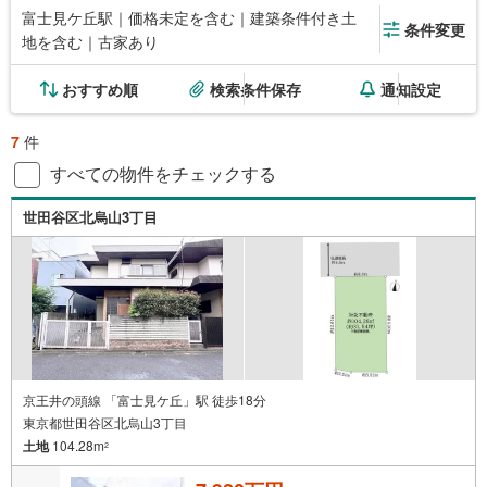
富士見ケ丘駅｜価格未定を含む｜建築条件付き土
条件変更
地を含む｜古家あり
おすすめ順
検索条件保存
通知設定
7
件
すべての物件をチェックする
世田谷区北烏山3丁目
京王井の頭線 「富士見ケ丘」駅 徒歩18分
東京都世田谷区北烏山3丁目
土地
104.28m
2