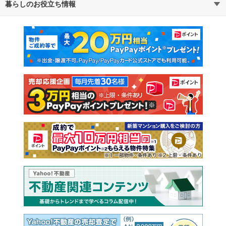
暮らしのお役立ち情報
不動産・住宅
賃貸住宅
マンションカタログ
教えて！住まいの先生
新築マンション
中古マンション
新築一戸建て
中古一戸建て
注文住宅
土地
売却査定