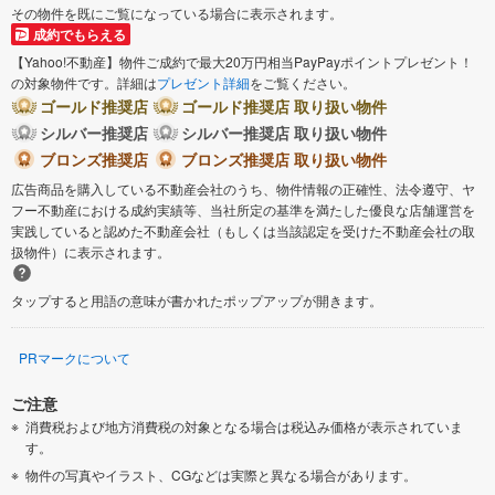
その物件を既にご覧になっている場合に表示されます。
成約でもらえる
【Yahoo!不動産】物件ご成約で最大20万円相当PayPayポイントプレゼント！
の対象物件です。詳細は
プレゼント詳細
をご覧ください。
ゴールド推奨店
ゴールド推奨店 取り扱い物件
シルバー推奨店
シルバー推奨店 取り扱い物件
ブロンズ推奨店
ブロンズ推奨店 取り扱い物件
広告商品を購入している不動産会社のうち、物件情報の正確性、法令遵守、ヤ
フー不動産における成約実績等、当社所定の基準を満たした優良な店舗運営を
実践していると認めた不動産会社（もしくは当該認定を受けた不動産会社の取
扱物件）に表示されます。
タップすると用語の意味が書かれたポップアップが開きます。
PRマークについて
ご注意
消費税および地方消費税の対象となる場合は税込み価格が表示されていま
す。
物件の写真やイラスト、CGなどは実際と異なる場合があります。