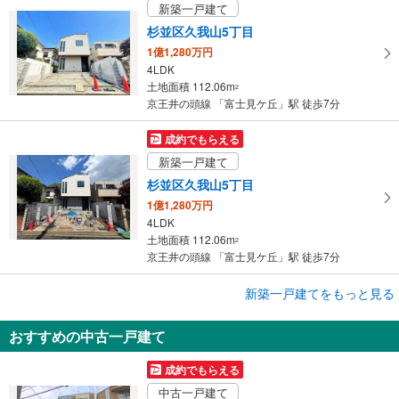
存
新築一戸建て
す
杉並区久我山5丁目
る
1億1,280万円
4LDK
土地面積 112.06m
2
京王井の頭線 「富士見ケ丘」駅 徒歩7分
成約でもらえる
新築一戸建て
杉並区久我山5丁目
1億1,280万円
4LDK
土地面積 112.06m
2
京王井の頭線 「富士見ケ丘」駅 徒歩7分
新築一戸建てをもっと見る
新築一戸建て
杉並区宮前5丁目
おすすめの中古一戸建て
1億3,980万円
4LDK
成約でもらえる
土地面積 114.01m
2
中古一戸建て
京王井の頭線 「富士見ケ丘」駅 徒歩19分