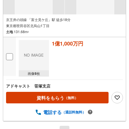
京王井の頭線 「富士見ケ丘」駅 徒歩18分
東京都世田谷区北烏山1丁目
土地
131.68m
2
1億1,000万円
画像
9
枚
アドキャスト 笹塚支店
資料をもらう
（無料）
電話する
（通話料無料）