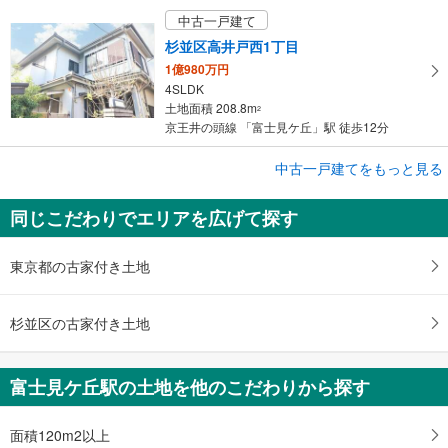
中古一戸建て
杉並区高井戸西1丁目
1億980万円
4SLDK
土地面積 208.8m
2
京王井の頭線 「富士見ケ丘」駅 徒歩12分
中古一戸建てをもっと見る
中古一戸建て
杉並区高井戸西3丁目
同じこだわりでエリアを広げて探す
7,280万円
4LDK＋S
土地面積 76.61m
2
東京都の古家付き土地
京王井の頭線 「富士見ケ丘」駅 徒歩11分
杉並区の古家付き土地
富士見ケ丘駅の土地を他のこだわりから探す
面積120m2以上