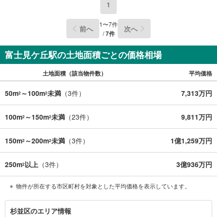
1
1
〜
7
件
前へ
次へ
/
7
件
富士見ケ丘駅の土地面積ごとの価格相場
土地面積（該当物件数）
平均価格
50m
～100m
未満
（
3
件）
7,313万円
2
2
100m
～150m
未満
（
23
件）
9,811万円
2
2
150m
～200m
未満
（
3
件）
1億1,259万円
2
2
250m
以上
（
3
件）
3億936万円
2
物件が所在する市区町村を対象とした平均価格を表示しています。
杉
杉並区のエリア情報
並