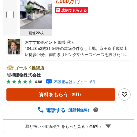
7,980万円
成約でもらえる
画像
22
枚
おすすめポイント
加藤 秋人
104.28m2約31.54坪の建築条件なし土地。京王線千歳烏山
駅徒歩14分。南向きリビングやカースペースを設けた4LDK
など、暮らしに合わせた住まいを検討できます。北側約4.5
m私道に面し、通り抜けの少ない落ち着いた住環境。
ゴールド推奨店
・・・地域密着昭和建物です・・・ 西荻窪に創業44年、
昭和建物株式会社
地域密着の不動産会社です。 不動産購入、買換えには、
4.88
不動産会社レビュー 18件
不安がつきもの。 物件の選定や住宅ローンはもちろん地域
密着だからこその情報をお伝え、ご提案いたします。 お
資料をもらう
（無料）
気軽にご相談、ご来社頂ける会社です。スタッフ一同、心
よりお待ちしております。 同じ立地、同じ建物は存在しま
せん。唯一無二の不動産をお手伝いいたします。 キッズル
電話する
（通話料無料）
ーム充実・チャイルド-シートの用意もございます。 ご家族
で楽しくご検討頂けるようご案内しておりますのでぜひ、
取り扱い不動産会社をもっと見る（
全
6
社
）
お気軽にお問い合わせください。 営業時間: 9:00 - 20:
00