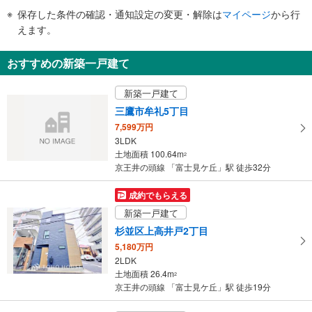
・改札内
件
保存した条件の確認・通知設定の変更・解除は
マイページ
から行
スロープ
で
えます。
・南口のエレベータ前（１Ｆ）
通
その他
知
おすすめの新築一戸建て
・点字案内（券売機・運賃表・階段手すり）
を
・ＡＥＤ
受
新築一戸建て
け
三鷹市牟礼5丁目
取
7,599万円
る
3LDK
・
土地面積 100.64m
2
条
京王井の頭線 「富士見ケ丘」駅 徒歩32分
件
を
成約でもらえる
マ
新築一戸建て
イ
杉並区上高井戸2丁目
ペ
5,180万円
ー
2LDK
ジ
土地面積 26.4m
2
に
京王井の頭線 「富士見ケ丘」駅 徒歩19分
保