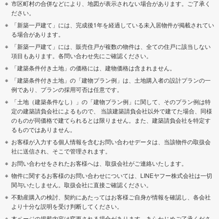
市区町村の合併などにより、地図が表示されない場合があります。ご了承く
ださい。
「新築一戸建て」には、完成後1年を経過している未入居物件が掲載されてい
る場合があります。
「新築一戸建て」には、販売住戸が複数の物件は、全ての住戸に該当しない
項目もあります。各問い合わせ先にご確認ください。
「建築条件付き土地」の価格には、建物価格は含まれません。
「建築条件付き土地」の「建物プラン例」は、土地購入者の設計プランの一
例であり、プランの採用可否は任意です。
「土地（建築条件なし）」の「建物プラン例」に関して、そのプラン例は特
定の建築請負会社によるもので、 当該建築請負会社以外で建てた場合、同様
のものが同価格で建てられるとは限りません。また、建築請負会社を特定す
るものではありません。
お客様が入力する個人情報を含むお問い合わせデータは、当該物件の取扱会
社に送信され、そこで管理されます。
お問い合わせをされたお客様へは、取扱会社がご連絡いたします。
物件に関するお客様のお問い合わせについては、LINEヤフー株式会社は一切
関与いたしません。取扱会社に直接ご確認ください。
不動産購入の検討、契約にあたってはお客様ご自身が情報を確認し、各会社
より十分な説明を受け判断してください。
本ページの掲載内容は変更される場合があります。あらかじめご了承くださ