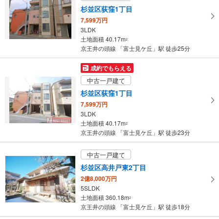
杉並区荻窪1丁目
7,599万円
3LDK
土地面積 40.17m
2
京王井の頭線 「富士見ケ丘」駅 徒歩25分
成約でもらえる
中古一戸建て
杉並区荻窪1丁目
7,599万円
3LDK
土地面積 40.17m
2
京王井の頭線 「富士見ケ丘」駅 徒歩23分
中古一戸建て
杉並区高井戸東2丁目
2億8,000万円
5SLDK
土地面積 360.18m
2
京王井の頭線 「富士見ケ丘」駅 徒歩18分