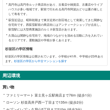
高円寺は高円寺ルック商店街があり、古着店や雑貨店、古書店やライブ
区
ハウスが多い地域です。駅前で行われる高円寺阿波おどりは夏の催しと
に
して有名です。
関
荻窪近辺は、昭和初期まで東京近郊の別荘地として発展してきた閑静な
す
住宅街です。西荻窪駅前の商店街にはアンティークショップが点在し、
る
荻窪駅には大型商業施設のルミネ荻窪店があります。
情
久我山は閑静な住宅街で、地域のつながりを深める活動に力を入れてい
報
るエリアです。運動施設や学校が多くあります。
杉並区の学区情報
杉並区の学区情報は公開されています。小学校が41件、中学校が23件あり
ます。
杉並区の学区から中古マンションを探す
周辺環境
買い物
ファミリーマート 富士見ヶ丘駅南店まで76m (徒歩1分)
ローソン 杉並高井戸西一丁目まで135m (徒歩2分)
セブンイレブン 久我山5丁目まで210m (徒歩3分)