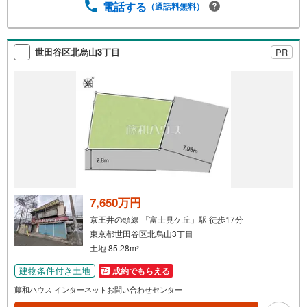
電話する
（通話料無料）
世田谷区北烏山3丁目
PR
7,650万円
京王井の頭線 「富士見ケ丘」駅 徒歩17分
東京都世田谷区北烏山3丁目
土地 85.28m
2
建物条件付き土地
成約でもらえる
藤和ハウス インターネットお問い合わせセンター