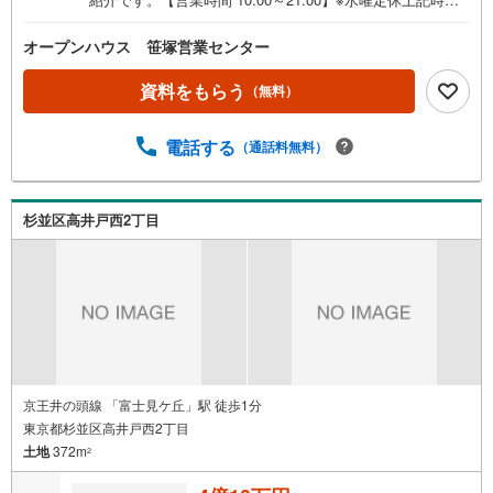
はお電話が繋がりやすくなっております。ぜひお気軽にご
連絡ください！現地を見学される場合は「室内・現地を見
オープンハウス 笹塚営業センター
学する（無料）」ボタンよりご希望の日時をご記入いただ
けますとスムーズにご案内が可能です。◎現地のご案内に
資料をもらう
（無料）
ついて・平日や夜遅い時間帯もご案内が可能 ※定休日を除
く・経験豊富なスタッフが物件詳細を丁寧にご説明いたし
電話する
（通話料無料）
ます。・車でご自宅や最寄り駅等、ご指定の場所まで送迎
します。・チャイルドシートのご用意ございます。◎個別F
P相談会 無料物件のご紹介だけでなく住宅ローン・資金
のご相談、まずは家探しについて話を聞きたいという方も
杉並区高井戸西2丁目
大歓迎です！年間8000棟以上の限定物件を発表しているオ
ープンハウスだから出会える物件が多数ございます。ぜひ
お気軽にご連絡・ご相談ください！※限定物件:当社のみ、
もしくは当社を含めた数社でのみご紹介可能なオープンハ
ウス・ディベロップメントの物件
京王井の頭線 「富士見ケ丘」駅 徒歩1分
東京都杉並区高井戸西2丁目
土地
372m
2