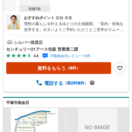
画像
1
枚
おすすめポイント
若林 幸基
理想の暮らしを叶えるゆとりの土地面積。「室内・現地を
見学する」ボタンよりご予約いただくとご見学がスムーズ
になります。【センチュリー21アース住販のポイント】◆
センチュリオン獲得店舗◆全国約970店舗あるセンチュリー
シルバー推奨店
21のお店。その中でも、アメリカ本部が設ける一定基準を
センチュリー21アース住販 営業第二課
満たした、上位4％しか受賞できない賞。それが「センチュ
4.8
不動産会社レビュー 10件
リオン」です。弊社はそのセンチュリオンを2002年から欠
かすことなく取り続けております。◆住宅ローン相談会◆
資料をもらう
（無料）
お客様にあった無理のない住宅ローンの試算やご購入の際
に実際かかる諸費用の概算も行っております。人生最大の
お買い物になりますので、しっかりとした資金計画のアド
電話する
（通話料無料）
バイスをさせて頂きます。◆優遇金利にこだわる◆大きな
金額を長期間で返済する住宅ローンは優遇金利が0.1％変わ
るだけで、支払い総額に大きな変化が生じます。取引の多
平塚市南金目
い弊社は金融機関の特色、傾向、トレンドを熟知しており
ますので、お客様のニーズにあった金融機関をご紹介させ
て頂きます。