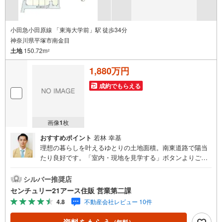
小田急小田原線 「東海大学前」駅 徒歩34分
神奈川県平塚市南金目
土地
150.72m
2
1,880万円
成約でもらえる
画像
1
枚
おすすめポイント
若林 幸基
理想の暮らしを叶えるゆとりの土地面積。南東道路で陽当
たり良好です。「室内・現地を見学する」ボタンよりご予
約いただくとご見学がスムーズになります。【センチュリ
ー21アース住販のポイント】◆センチュリオン獲得店舗◆
シルバー推奨店
全国約970店舗あるセンチュリー21のお店。その中でも、
センチュリー21アース住販 営業第二課
アメリカ本部が設ける一定基準を満たした、上位4％しか受
4.8
不動産会社レビュー 10件
賞できない賞。それが「センチュリオン」です。弊社はそ
のセンチュリオンを2002年から欠かすことなく取り続けて