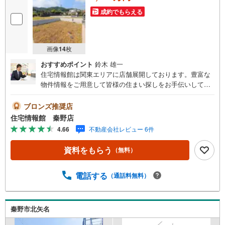
成約でもらえる
画像
14
枚
おすすめポイント
鈴木 雄一
住宅情報館は関東エリアに店舗展開しております。豊富な
物件情報をご用意して皆様の住まい探しをお手伝いしてお
ります。まずは最寄りの住宅情報館にお気軽にご相談くだ
さい。【営業時間 10:00～19:00 火曜・水曜（祝日の場
ブロンズ推奨店
合は営業いたします）】「資料請求」「内覧」のお問い合
住宅情報館 秦野店
わせは上記時間内ですとスムーズにご対応が可能です。ス
4.66
不動産会社レビュー 6件
タッフ一同お客様のお問合せをお待ちしております。【住
宅ローン相談会】開催中無理のない住宅ローンの試算やご
資料をもらう
（無料）
購入の際にかかる諸費用の概算も行っております。しっか
りとした資金計画のアドバイスをさせて頂きますので、お
気軽にご相談ください。お客様第一主義をモット-にお引越
電話する
（通話料無料）
しをしてからも安心して住んでいただけるよう、末永く誠
実に努めさせて頂きます。住宅情報館にお越し頂けたら、
物件のご紹介だけではなく、お住まいの疑問、不安、お家
秦野市北矢名
の事ならなんでもご相談いただけます。お客様の要望をお
伺いしながら誠心誠意、全力でサポートさせて頂きます。