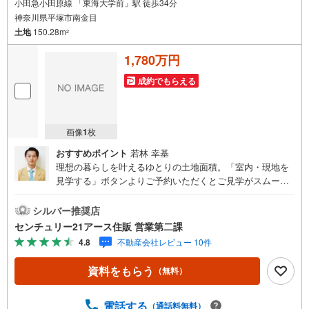
小田急小田原線 「東海大学前」駅 徒歩34分
神奈川県平塚市南金目
土地
150.28m
2
1,780万円
成約でもらえる
画像
1
枚
おすすめポイント
若林 幸基
理想の暮らしを叶えるゆとりの土地面積。「室内・現地を
見学する」ボタンよりご予約いただくとご見学がスムーズ
になります。【センチュリー21アース住販のポイント】◆
センチュリオン獲得店舗◆全国約970店舗あるセンチュリー
シルバー推奨店
21のお店。その中でも、アメリカ本部が設ける一定基準を
センチュリー21アース住販 営業第二課
満たした、上位4％しか受賞できない賞。それが「センチュ
4.8
不動産会社レビュー 10件
リオン」です。弊社はそのセンチュリオンを2002年から欠
かすことなく取り続けております。◆住宅ローン相談会◆
資料をもらう
（無料）
お客様にあった無理のない住宅ローンの試算やご購入の際
に実際かかる諸費用の概算も行っております。人生最大の
お買い物になりますので、しっかりとした資金計画のアド
電話する
（通話料無料）