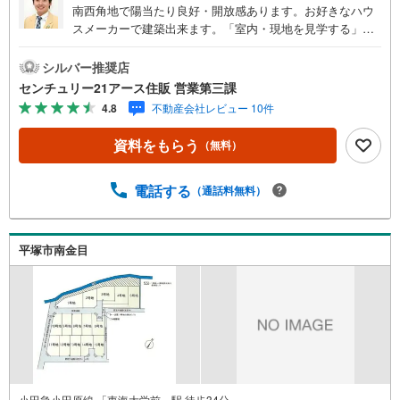
南西角地で陽当たり良好・開放感あります。お好きなハウ
スメーカーで建築出来ます。「室内・現地を見学する」ボ
タンよりご予約いただくとご見学がスムーズになります。
【センチュリー21アース住販のポイント】◆センチュリオ
シルバー推奨店
ン獲得店舗◆全国約970店舗あるセンチュリー21のお店。
センチュリー21アース住販 営業第三課
その中でも、アメリカ本部が設ける一定基準を満たした、
4.8
不動産会社レビュー 10件
上位4％しか受賞できない賞。それが「センチュリオン」で
す。弊社はそのセンチュリオンを2002年から欠かすことな
資料をもらう
（無料）
く取り続けております。◆住宅ローン相談会◆お客様にあ
った無理のない住宅ローンの試算やご購入の際に実際かか
る諸費用の概算も行っております。人生最大のお買い物に
電話する
（通話料無料）
なりますので、しっかりとした資金計画のアドバイスをさ
せて頂きます。◆優遇金利にこだわる◆大きな金額を長期
間で返済する住宅ローンは優遇金利が0.1％変わるだけで、
平塚市南金目
支払い総額に大きな変化が生じます。取引の多い弊社は金
融機関の特色、傾向、トレンドを熟知しておりますので、
お客様のニーズにあった金融機関をご紹介させて頂きま
す。
小田急小田原線 「東海大学前」駅 徒歩34分