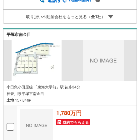
で、しっかりとした資金計画のアドバイスをさせて頂きま
す。◆優遇金利にこだわる◆大きな金額を長期間で返済す
取り扱い不動産会社をもっと見る（
全
1
社
）
る住宅ローンは優遇金利が0.1％変わるだけで、支払い総額
に大きな変化が生じます。取引の多い弊社は金融機関の特
色、傾向、トレンドを熟知しておりますので、お客様のニ
平塚市南金目
ーズにあった金融機関をご紹介させて頂きます。
小田急小田原線 「東海大学前」駅 徒歩34分
神奈川県平塚市南金目
土地
157.84m
2
1,780万円
成約でもらえる