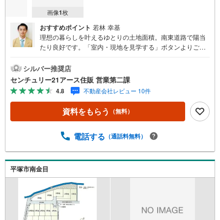
画像
1
枚
おすすめポイント
若林 幸基
理想の暮らしを叶えるゆとりの土地面積。南東道路で陽当
たり良好です。「室内・現地を見学する」ボタンよりご予
約いただくとご見学がスムーズになります。【センチュリ
ー21アース住販のポイント】◆センチュリオン獲得店舗◆
シルバー推奨店
全国約970店舗あるセンチュリー21のお店。その中でも、
センチュリー21アース住販 営業第二課
アメリカ本部が設ける一定基準を満たした、上位4％しか受
4.8
不動産会社レビュー 10件
賞できない賞。それが「センチュリオン」です。弊社はそ
のセンチュリオンを2002年から欠かすことなく取り続けて
資料をもらう
（無料）
おります。◆住宅ローン相談会◆お客様にあった無理のな
い住宅ローンの試算やご購入の際に実際かかる諸費用の概
算も行っております。人生最大のお買い物になりますの
電話する
（通話料無料）
で、しっかりとした資金計画のアドバイスをさせて頂きま
す。◆優遇金利にこだわる◆大きな金額を長期間で返済す
る住宅ローンは優遇金利が0.1％変わるだけで、支払い総額
平塚市南金目
に大きな変化が生じます。取引の多い弊社は金融機関の特
色、傾向、トレンドを熟知しておりますので、お客様のニ
ーズにあった金融機関をご紹介させて頂きます。