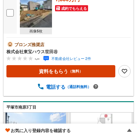
成約でもらえる
画像
5
枚
ブロンズ推奨店
株式会社東宝ハウス世田谷
-.--
不動産会社レビュー 2件
資料をもらう
（無料）
電話する
（通話料無料）
平塚市南原3丁目
お気に入り登録内容を確認する