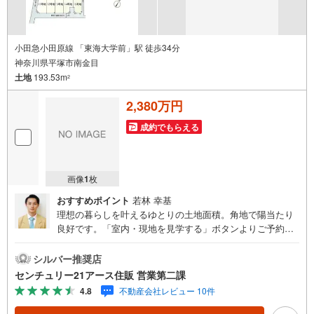
小田急小田原線 「東海大学前」駅 徒歩34分
神奈川県平塚市南金目
土地
193.53m
2
2,380万円
成約でもらえる
画像
1
枚
おすすめポイント
若林 幸基
理想の暮らしを叶えるゆとりの土地面積。角地で陽当たり
良好です。「室内・現地を見学する」ボタンよりご予約い
ただくとご見学がスムーズになります。【センチュリー21
アース住販のポイント】◆センチュリオン獲得店舗◆全国
シルバー推奨店
約970店舗あるセンチュリー21のお店。その中でも、アメ
センチュリー21アース住販 営業第二課
リカ本部が設ける一定基準を満たした、上位4％しか受賞で
4.8
不動産会社レビュー 10件
きない賞。それが「センチュリオン」です。弊社はそのセ
ンチュリオンを2002年から欠かすことなく取り続けており