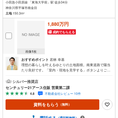
小田急小田原線 「東海大学前」駅 徒歩34分
神奈川県平塚市南金目
土地
150.3m
2
1,880万円
成約でもらえる
画像
1
枚
おすすめポイント
若林 幸基
理想の暮らしを叶えるゆとりの土地面積。南東道路で陽当
たり良好です。「室内・現地を見学する」ボタンよりご予
約いただくとご見学がスムーズになります。【センチュリ
ー21アース住販のポイント】◆センチュリオン獲得店舗◆
シルバー推奨店
全国約970店舗あるセンチュリー21のお店。その中でも、
センチュリー21アース住販 営業第二課
アメリカ本部が設ける一定基準を満たした、上位4％しか受
4.8
不動産会社レビュー 10件
賞できない賞。それが「センチュリオン」です。弊社はそ
のセンチュリオンを2002年から欠かすことなく取り続けて
資料をもらう
（無料）
おります。◆住宅ローン相談会◆お客様にあった無理のな
い住宅ローンの試算やご購入の際に実際かかる諸費用の概
算も行っております。人生最大のお買い物になりますの
電話する
（通話料無料）