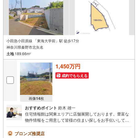
て頂きます。
小田急小田原線 「東海大学前」駅 徒歩17分
神奈川県秦野市北矢名
土地
189.66m
2
1,450万円
成約でもらえる
画像
14
枚
おすすめポイント
鈴木 雄一
住宅情報館は関東エリアに店舗展開しております。豊富な
物件情報をご用意して皆様の住まい探しをお手伝いしてお
ります。まずは最寄りの住宅情報館にお気軽にご相談くだ
さい。【営業時間 10:00～19:00 火曜・水曜（祝日の場
ブロンズ推奨店