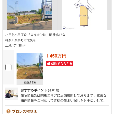
お客様一人一人に合わせたライフプランのご提案をさせて
いただきます。お気軽にご相談ください。
小田急小田原線 「東海大学前」駅 徒歩17分
神奈川県秦野市北矢名
土地
174.38m
2
1,450万円
成約でもらえる
画像
13
枚
おすすめポイント
鈴木 雄一
住宅情報館は関東エリアに店舗展開しております。豊富な
物件情報をご用意して皆様の住まい探しをお手伝いしてお
ります。まずは最寄りの住宅情報館にお気軽にご相談くだ
さい。【営業時間 10:00～19:00 火曜・水曜（祝日の場
ブロンズ推奨店