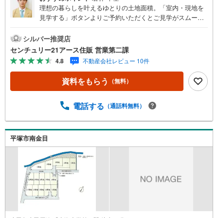
理想の暮らしを叶えるゆとりの土地面積。「室内・現地を
見学する」ボタンよりご予約いただくとご見学がスムーズ
になります。【センチュリー21アース住販のポイント】◆
センチュリオン獲得店舗◆全国約970店舗あるセンチュリー
シルバー推奨店
21のお店。その中でも、アメリカ本部が設ける一定基準を
センチュリー21アース住販 営業第二課
満たした、上位4％しか受賞できない賞。それが「センチュ
4.8
不動産会社レビュー 10件
リオン」です。弊社はそのセンチュリオンを2002年から欠
かすことなく取り続けております。◆住宅ローン相談会◆
資料をもらう
（無料）
お客様にあった無理のない住宅ローンの試算やご購入の際
に実際かかる諸費用の概算も行っております。人生最大の
お買い物になりますので、しっかりとした資金計画のアド
電話する
（通話料無料）
バイスをさせて頂きます。◆優遇金利にこだわる◆大きな
金額を長期間で返済する住宅ローンは優遇金利が0.1％変わ
るだけで、支払い総額に大きな変化が生じます。取引の多
平塚市南金目
い弊社は金融機関の特色、傾向、トレンドを熟知しており
ますので、お客様のニーズにあった金融機関をご紹介させ
て頂きます。