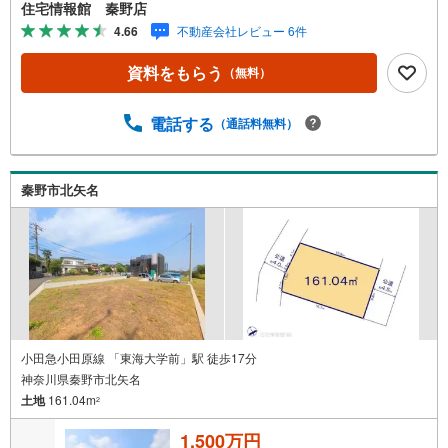
合は営業いたします）】「資料請求」「内覧」のお問い合
住宅情報館 秦野店
わせは上記時間内ですとスムーズにご対応が可能です。ス
4.66
不動産会社レビュー 6件
タッフ一同お客様のお問合せをお待ちしております。【住
宅ローン相談会】開催中無理のない住宅ローンの試算やご
資料をもらう
（無料）
購入の際にかかる諸費用の概算も行っております。しっか
りとした資金計画のアドバイスをさせて頂きますので、お
気軽にご相談ください。お客様第一主義をモット-にお引越
電話する
（通話料無料）
しをしてからも安心して住んでいただけるよう、末永く誠
実に努めさせて頂きます。住宅情報館にお越し頂けたら、
物件のご紹介だけではなく、お住まいの疑問、不安、お家
秦野市北矢名
の事ならなんでもご相談いただけます。お客様の要望をお
伺いしながら誠心誠意、全力でサポートさせて頂きます。
お客様一人一人に合わせたライフプランのご提案をさせて
いただきます。お気軽にご相談ください。
小田急小田原線 「東海大学前」駅 徒歩17分
神奈川県秦野市北矢名
土地
161.04m
2
1,500万円