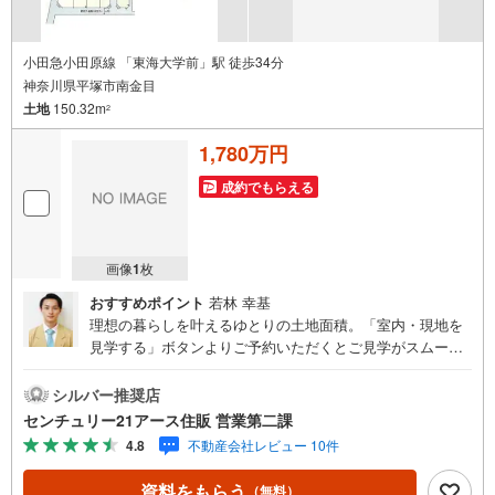
小田急小田原線 「東海大学前」駅 徒歩34分
神奈川県平塚市南金目
土地
150.32m
2
1,780万円
成約でもらえる
画像
1
枚
おすすめポイント
若林 幸基
理想の暮らしを叶えるゆとりの土地面積。「室内・現地を
見学する」ボタンよりご予約いただくとご見学がスムーズ
になります。【センチュリー21アース住販のポイント】◆
センチュリオン獲得店舗◆全国約970店舗あるセンチュリー
シルバー推奨店
21のお店。その中でも、アメリカ本部が設ける一定基準を
センチュリー21アース住販 営業第二課
満たした、上位4％しか受賞できない賞。それが「センチュ
4.8
不動産会社レビュー 10件
リオン」です。弊社はそのセンチュリオンを2002年から欠
かすことなく取り続けております。◆住宅ローン相談会◆
資料をもらう
（無料）