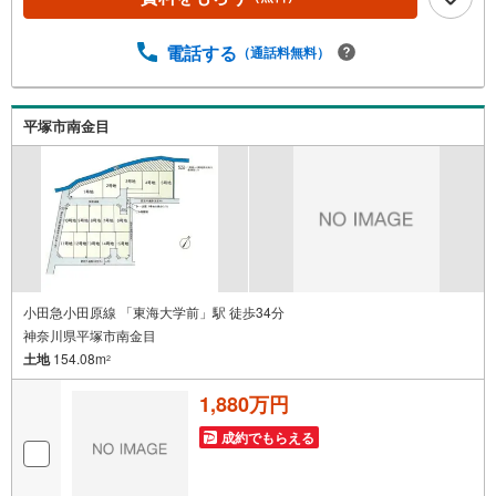
お客様にあった無理のない住宅ローンの試算やご購入の際
に実際かかる諸費用の概算も行っております。人生最大の
お買い物になりますので、しっかりとした資金計画のアド
電話する
（通話料無料）
バイスをさせて頂きます。◆優遇金利にこだわる◆大きな
金額を長期間で返済する住宅ローンは優遇金利が0.1％変わ
るだけで、支払い総額に大きな変化が生じます。取引の多
平塚市南金目
い弊社は金融機関の特色、傾向、トレンドを熟知しており
ますので、お客様のニーズにあった金融機関をご紹介させ
て頂きます。
小田急小田原線 「東海大学前」駅 徒歩34分
神奈川県平塚市南金目
土地
154.08m
2
1,880万円
成約でもらえる