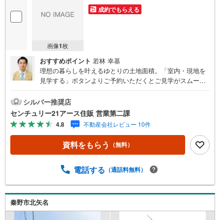
件
成約でもらえる
を
マ
イ
画像
1
枚
ペ
おすすめポイント
若林 幸基
ー
理想の暮らしを叶えるゆとりの土地面積。「室内・現地を
ジ
見学する」ボタンよりご予約いただくとご見学がスムーズ
に
になります。【センチュリー21アース住販のポイント】◆
保
センチュリオン獲得店舗◆全国約970店舗あるセンチュリー
シルバー推奨店
存
21のお店。その中でも、アメリカ本部が設ける一定基準を
センチュリー21アース住販 営業第二課
す
満たした、上位4％しか受賞できない賞。それが「センチュ
4.8
不動産会社レビュー 10件
る
リオン」です。弊社はそのセンチュリオンを2002年から欠
かすことなく取り続けております。◆住宅ローン相談会◆
資料をもらう
（無料）
お客様にあった無理のない住宅ローンの試算やご購入の際
に実際かかる諸費用の概算も行っております。人生最大の
お買い物になりますので、しっかりとした資金計画のアド
電話する
（通話料無料）
バイスをさせて頂きます。◆優遇金利にこだわる◆大きな
金額を長期間で返済する住宅ローンは優遇金利が0.1％変わ
るだけで、支払い総額に大きな変化が生じます。取引の多
秦野市北矢名
い弊社は金融機関の特色、傾向、トレンドを熟知しており
ますので、お客様のニーズにあった金融機関をご紹介させ