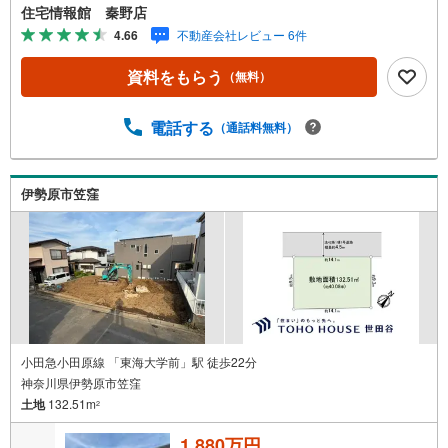
合は営業いたします）】「資料請求」「内覧」のお問い合
住宅情報館 秦野店
わせは上記時間内ですとスムーズにご対応が可能です。ス
4.66
不動産会社レビュー 6件
タッフ一同お客様のお問合せをお待ちしております。【住
宅ローン相談会】開催中無理のない住宅ローンの試算やご
資料をもらう
（無料）
購入の際にかかる諸費用の概算も行っております。しっか
りとした資金計画のアドバイスをさせて頂きますので、お
気軽にご相談ください。お客様第一主義をモット-にお引越
電話する
（通話料無料）
しをしてからも安心して住んでいただけるよう、末永く誠
実に努めさせて頂きます。住宅情報館にお越し頂けたら、
物件のご紹介だけではなく、お住まいの疑問、不安、お家
伊勢原市笠窪
の事ならなんでもご相談いただけます。お客様の要望をお
伺いしながら誠心誠意、全力でサポートさせて頂きます。
お客様一人一人に合わせたライフプランのご提案をさせて
いただきます。お気軽にご相談ください。
小田急小田原線 「東海大学前」駅 徒歩22分
神奈川県伊勢原市笠窪
土地
132.51m
2
1,880万円