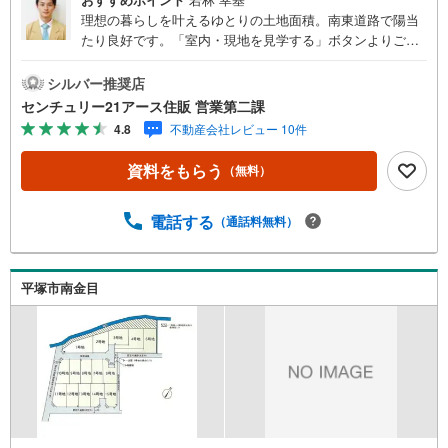
理想の暮らしを叶えるゆとりの土地面積。南東道路で陽当
たり良好です。「室内・現地を見学する」ボタンよりご予
約いただくとご見学がスムーズになります。【センチュリ
ー21アース住販のポイント】◆センチュリオン獲得店舗◆
シルバー推奨店
全国約970店舗あるセンチュリー21のお店。その中でも、
センチュリー21アース住販 営業第二課
アメリカ本部が設ける一定基準を満たした、上位4％しか受
4.8
不動産会社レビュー 10件
賞できない賞。それが「センチュリオン」です。弊社はそ
のセンチュリオンを2002年から欠かすことなく取り続けて
資料をもらう
（無料）
おります。◆住宅ローン相談会◆お客様にあった無理のな
い住宅ローンの試算やご購入の際に実際かかる諸費用の概
算も行っております。人生最大のお買い物になりますの
電話する
（通話料無料）
で、しっかりとした資金計画のアドバイスをさせて頂きま
す。◆優遇金利にこだわる◆大きな金額を長期間で返済す
る住宅ローンは優遇金利が0.1％変わるだけで、支払い総額
平塚市南金目
に大きな変化が生じます。取引の多い弊社は金融機関の特
色、傾向、トレンドを熟知しておりますので、お客様のニ
ーズにあった金融機関をご紹介させて頂きます。