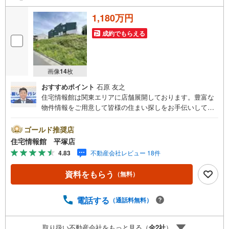
1,180万円
成約でもらえる
画像
14
枚
おすすめポイント
石原 友之
住宅情報館は関東エリアに店舗展開しております。豊富な
物件情報をご用意して皆様の住まい探しをお手伝いしてお
ります。まずは最寄りの住宅情報館にお気軽にご相談くだ
さい。【営業時間 10:00～19:00 火曜・水曜（祝日の場
ゴールド推奨店
合は営業いたします）】「資料請求」「内覧」のお問い合
住宅情報館 平塚店
わせは上記時間内ですとスムーズにご対応が可能です。ス
4.83
不動産会社レビュー 18件
タッフ一同お客様のお問合せをお待ちしております。【住
宅ローン相談会】開催中無理のない住宅ローンの試算やご
資料をもらう
（無料）
購入の際にかかる諸費用の概算も行っております。しっか
りとした資金計画のアドバイスをさせて頂きますので、お
気軽にご相談ください。お客様第一主義をモット-にお引越
電話する
（通話料無料）
しをしてからも安心して住んでいただけるよう、末永く誠
実に努めさせて頂きます。住宅情報館にお越し頂けたら、
取り扱い不動産会社をもっと見る（
全
2
社
）