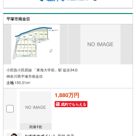
バイスをさせて頂きます。◆優遇金利にこだわる◆大きな
金額を長期間で返済する住宅ローンは優遇金利が0.1％変わ
るだけで、支払い総額に大きな変化が生じます。取引の多
平塚市南金目
い弊社は金融機関の特色、傾向、トレンドを熟知しており
ますので、お客様のニーズにあった金融機関をご紹介させ
て頂きます。
小田急小田原線 「東海大学前」駅 徒歩34分
神奈川県平塚市南金目
土地
150.31m
2
1,880万円
成約でもらえる
画像
1
枚
おすすめポイント
若林 幸基