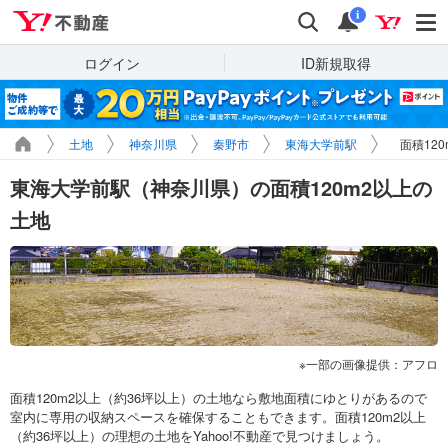
Yahoo!不動産
検索
通知
i
ログイン
ID新規取得
土地
神奈川県
秦野市
東海大学前駅
面積12
東海大学前駅（神奈川県）の面積120m2以上の
土地
一部の画像提供：アフロ
面積120m2以上（約36坪以上）の土地なら敷地面積にゆとりがあるので
室内に専用の収納スペースを確保することもできます。面積120m2以上
（約36坪以上）の理想の土地をYahoo!不動産で見つけましょう。