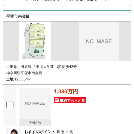
物件のご紹介だけではなく、お住まいの疑問、不安、お家
の事ならなんでもご相談いただけます。お客様の要望をお
伺いしながら誠心誠意、全力でサポートさせて頂きます。
平塚市南金目
お客様一人一人に合わせたライフプランのご提案をさせて
いただきます。お気軽にご相談ください。
小田急小田原線 「東海大学前」駅 徒歩42分
神奈川県平塚市南金目
土地
123.05m
2
1,380万円
成約でもらえる
画像
1
枚
おすすめポイント
川原 久明