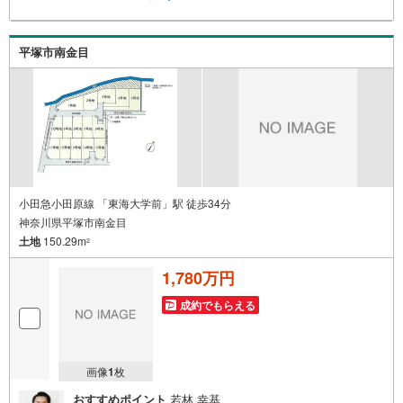
バイスをさせて頂きます。◆優遇金利にこだわる◆大きな
金額を長期間で返済する住宅ローンは優遇金利が0.1％変わ
るだけで、支払い総額に大きな変化が生じます。取引の多
平塚市南金目
い弊社は金融機関の特色、傾向、トレンドを熟知しており
ますので、お客様のニーズにあった金融機関をご紹介させ
て頂きます。
小田急小田原線 「東海大学前」駅 徒歩34分
神奈川県平塚市南金目
土地
150.29m
2
1,780万円
成約でもらえる
画像
1
枚
おすすめポイント
若林 幸基