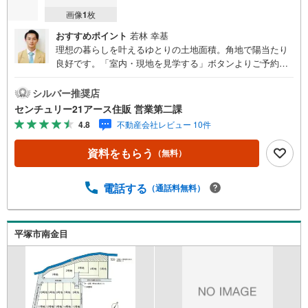
画像
1
枚
おすすめポイント
若林 幸基
理想の暮らしを叶えるゆとりの土地面積。角地で陽当たり
良好です。「室内・現地を見学する」ボタンよりご予約い
ただくとご見学がスムーズになります。【センチュリー21
アース住販のポイント】◆センチュリオン獲得店舗◆全国
シルバー推奨店
約970店舗あるセンチュリー21のお店。その中でも、アメ
センチュリー21アース住販 営業第二課
リカ本部が設ける一定基準を満たした、上位4％しか受賞で
4.8
不動産会社レビュー 10件
きない賞。それが「センチュリオン」です。弊社はそのセ
ンチュリオンを2002年から欠かすことなく取り続けており
資料をもらう
（無料）
ます。◆住宅ローン相談会◆お客様にあった無理のない住
宅ローンの試算やご購入の際に実際かかる諸費用の概算も
行っております。人生最大のお買い物になりますので、し
電話する
（通話料無料）
っかりとした資金計画のアドバイスをさせて頂きます。◆
優遇金利にこだわる◆大きな金額を長期間で返済する住宅
ローンは優遇金利が0.1％変わるだけで、支払い総額に大き
平塚市南金目
な変化が生じます。取引の多い弊社は金融機関の特色、傾
向、トレンドを熟知しておりますので、お客様のニーズに
あった金融機関をご紹介させて頂きます。