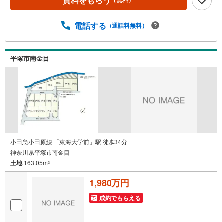
資料をもらう
（無料）
おります。◆住宅ローン相談会◆お客様にあった無理のな
い住宅ローンの試算やご購入の際に実際かかる諸費用の概
算も行っております。人生最大のお買い物になりますの
電話する
（通話料無料）
で、しっかりとした資金計画のアドバイスをさせて頂きま
す。◆優遇金利にこだわる◆大きな金額を長期間で返済す
る住宅ローンは優遇金利が0.1％変わるだけで、支払い総額
平塚市南金目
に大きな変化が生じます。取引の多い弊社は金融機関の特
色、傾向、トレンドを熟知しておりますので、お客様のニ
ーズにあった金融機関をご紹介させて頂きます。
小田急小田原線 「東海大学前」駅 徒歩34分
神奈川県平塚市南金目
土地
163.05m
2
1,980万円
成約でもらえる