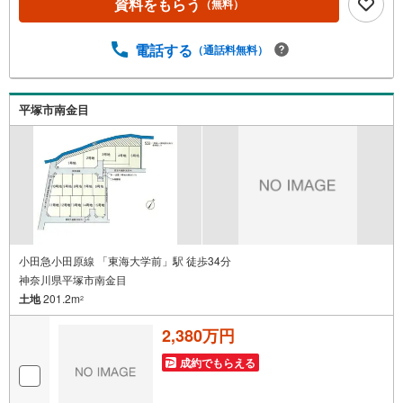
資料をもらう
（無料）
お客様にあった無理のない住宅ローンの試算やご購入の際
に実際かかる諸費用の概算も行っております。人生最大の
お買い物になりますので、しっかりとした資金計画のアド
電話する
（通話料無料）
バイスをさせて頂きます。◆優遇金利にこだわる◆大きな
金額を長期間で返済する住宅ローンは優遇金利が0.1％変わ
るだけで、支払い総額に大きな変化が生じます。取引の多
平塚市南金目
い弊社は金融機関の特色、傾向、トレンドを熟知しており
ますので、お客様のニーズにあった金融機関をご紹介させ
て頂きます。
小田急小田原線 「東海大学前」駅 徒歩34分
神奈川県平塚市南金目
土地
201.2m
2
2,380万円
成約でもらえる