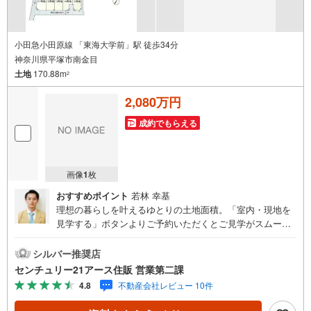
小田急小田原線 「東海大学前」駅 徒歩34分
神奈川県平塚市南金目
土地
170.88m
2
2,080万円
成約でもらえる
画像
1
枚
おすすめポイント
若林 幸基
理想の暮らしを叶えるゆとりの土地面積。「室内・現地を
見学する」ボタンよりご予約いただくとご見学がスムーズ
になります。【センチュリー21アース住販のポイント】◆
センチュリオン獲得店舗◆全国約970店舗あるセンチュリー
シルバー推奨店
21のお店。その中でも、アメリカ本部が設ける一定基準を
センチュリー21アース住販 営業第二課
満たした、上位4％しか受賞できない賞。それが「センチュ
4.8
不動産会社レビュー 10件
リオン」です。弊社はそのセンチュリオンを2002年から欠
かすことなく取り続けております。◆住宅ローン相談会◆