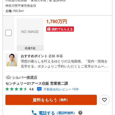
神奈川県平塚市南金目
土地
150.3m
2
1,780万円
成約でもらえる
画像
1
枚
おすすめポイント
若林 幸基
理想の暮らしを叶えるゆとりの土地面積。「室内・現地を
見学する」ボタンよりご予約いただくとご見学がスムーズ
になります。【センチュリー21アース住販のポイント】◆
センチュリオン獲得店舗◆全国約970店舗あるセンチュリー
シルバー推奨店
21のお店。その中でも、アメリカ本部が設ける一定基準を
センチュリー21アース住販 営業第二課
満たした、上位4％しか受賞できない賞。それが「センチュ
4.8
不動産会社レビュー 10件
リオン」です。弊社はそのセンチュリオンを2002年から欠
かすことなく取り続けております。◆住宅ローン相談会◆
資料をもらう
（無料）
お客様にあった無理のない住宅ローンの試算やご購入の際
に実際かかる諸費用の概算も行っております。人生最大の
お買い物になりますので、しっかりとした資金計画のアド
電話する
（通話料無料）