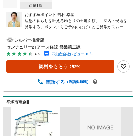
画像
1
枚
おすすめポイント
若林 幸基
理想の暮らしを叶えるゆとりの土地面積。「室内・現地を
見学する」ボタンよりご予約いただくとご見学がスムーズ
になります。【センチュリー21アース住販のポイント】◆
センチュリオン獲得店舗◆全国約970店舗あるセンチュリー
シルバー推奨店
21のお店。その中でも、アメリカ本部が設ける一定基準を
センチュリー21アース住販 営業第二課
満たした、上位4％しか受賞できない賞。それが「センチュ
4.8
不動産会社レビュー 10件
リオン」です。弊社はそのセンチュリオンを2002年から欠
かすことなく取り続けております。◆住宅ローン相談会◆
資料をもらう
（無料）
お客様にあった無理のない住宅ローンの試算やご購入の際
に実際かかる諸費用の概算も行っております。人生最大の
お買い物になりますので、しっかりとした資金計画のアド
電話する
（通話料無料）
バイスをさせて頂きます。◆優遇金利にこだわる◆大きな
金額を長期間で返済する住宅ローンは優遇金利が0.1％変わ
るだけで、支払い総額に大きな変化が生じます。取引の多
平塚市南金目
い弊社は金融機関の特色、傾向、トレンドを熟知しており
ますので、お客様のニーズにあった金融機関をご紹介させ
て頂きます。