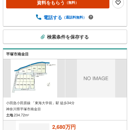
資料をもらう
（無料）
ます。◆住宅ローン相談会◆お客様にあった無理のない住
宅ローンの試算やご購入の際に実際かかる諸費用の概算も
行っております。人生最大のお買い物になりますので、し
電話する
（通話料無料）
っかりとした資金計画のアドバイスをさせて頂きます。◆
優遇金利にこだわる◆大きな金額を長期間で返済する住宅
こ
ローンは優遇金利が0.1％変わるだけで、支払い総額に大き
検索条件を保存する
の
な変化が生じます。取引の多い弊社は金融機関の特色、傾
検
向、トレンドを熟知しておりますので、お客様のニーズに
あった金融機関をご紹介させて頂きます。
索
平塚市南金目
条
件
で
通
知
を
受
け
小田急小田原線 「東海大学前」駅 徒歩34分
神奈川県平塚市南金目
取
土地
234.72m
る
2
・
2,680万円
条