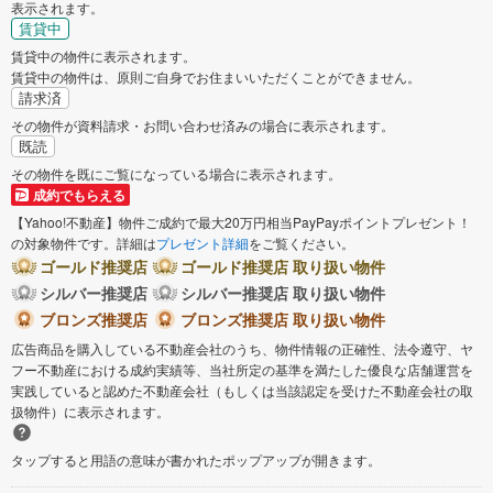
表示されます。
賃貸中
賃貸中の物件に表示されます。
賃貸中の物件は、原則ご自身でお住まいいただくことができません。
請求済
その物件が資料請求・お問い合わせ済みの場合に表示されます。
既読
その物件を既にご覧になっている場合に表示されます。
成約でもらえる
【Yahoo!不動産】物件ご成約で最大20万円相当PayPayポイントプレゼント！
の対象物件です。詳細は
プレゼント詳細
をご覧ください。
ゴールド推奨店
ゴールド推奨店 取り扱い物件
シルバー推奨店
シルバー推奨店 取り扱い物件
ブロンズ推奨店
ブロンズ推奨店 取り扱い物件
広告商品を購入している不動産会社のうち、物件情報の正確性、法令遵守、ヤ
フー不動産における成約実績等、当社所定の基準を満たした優良な店舗運営を
実践していると認めた不動産会社（もしくは当該認定を受けた不動産会社の取
扱物件）に表示されます。
タップすると用語の意味が書かれたポップアップが開きます。