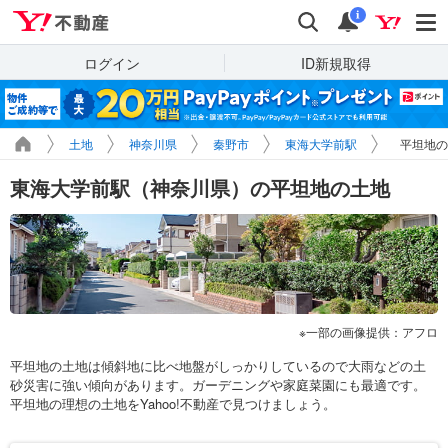
Yahoo!不動産
検索
通知
i
ログイン
ID新規取得
土地
神奈川県
秦野市
東海大学前駅
平坦地の
東海大学前駅（神奈川県）の平坦地の土地
一部の画像提供：アフロ
平坦地の土地は傾斜地に比べ地盤がしっかりしているので大雨などの土
砂災害に強い傾向があります。ガーデニングや家庭菜園にも最適です。
平坦地の理想の土地をYahoo!不動産で見つけましょう。