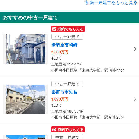
成約でもらえる
新築一戸建てをもっと見る
新築一戸建て
おすすめの中古一戸建て
秦野市北矢名
2,780万円
成約でもらえる
3LDK
中古一戸建て
土地面積 195.33m
2
小田急小田原線 「東海大学前」駅 徒歩16分
伊勢原市岡崎
2,580万円
4LDK
土地面積 154.4m
2
小田急小田原線 「東海大学前」駅 徒歩55分
中古一戸建て
秦野市南矢名
3,090万円
3LDK
土地面積 188.36m
2
小田急小田原線 「東海大学前」駅 徒歩20分
成約でもらえる
中古一戸建て