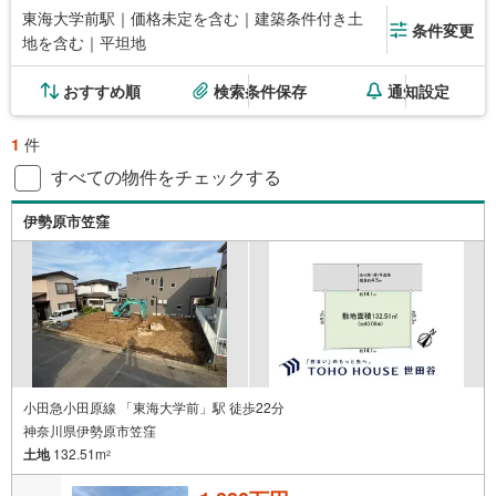
東海大学前駅｜価格未定を含む｜建築条件付き土
条件変更
地を含む｜平坦地
おすすめ順
検索条件保存
通知設定
1
件
すべての物件をチェックする
伊勢原市笠窪
小田急小田原線 「東海大学前」駅 徒歩22分
神奈川県伊勢原市笠窪
土地
132.51m
2