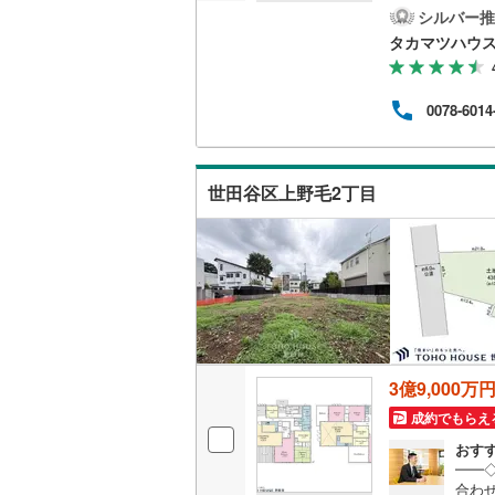
中学
シルバー推
越美北線
(
田谷中
タカマツハウ
m★
氷見線
(
2
)
ト深沢
・・
0078-6014
紀勢本線（
桜島線
(
1
)
世田谷区上野毛2丁目
加古川線
(
赤穂線
(
38
宇野線
(
26
福塩線
(
66
岩徳線
(
22
3億9,000万
小野田線
(
成約でもらえ
舞鶴線
(
1
)
おす
━━
木次線
(
1
)
合わ