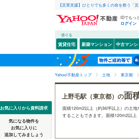
【災害支援】ひとりでも多くの命を救う「災
IDでもっ
ログイン
借りる
北海道
JR
北海道
函館本線
(
こだわり条件
配置、向き、
賃貸住宅
新築マンション
中古マンシ
石勝線
(
0
)
前道6m
東北
青森
根室本線
(
(
1
)
(
1
)
(
3
平坦地
（
関東
東京
石北本線
(
Yahoo!不動産トップ
土地
東京都
販売、価格、
常磐線
(
54
信越・北陸
新潟
面積
更地渡し
上野毛駅（東京都）の
(
12
)
(
8
)
(
5
高崎線
(
32
東海
愛知
お気に入りから資料請求
面積120m2以上（約36坪以上）の
立地
両毛線
(
25
することもできます。面積120m2以上
烏山線
(
85
気になる物件を
最寄りの
近畿
大阪
お気に入りに
石巻線
(
44
追加してみましょう
オンライン対