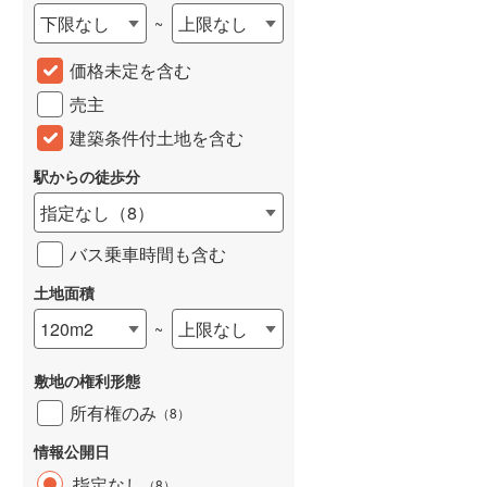
下限なし
上限なし
~
城端線
(
0
)
価格未定を含む
関西本線（JR西日本）
(
215
)
売主
大阪環状線
(
8
)
建築条件付土地を含む
山陽本線（JR西日本）
(
396
)
駅からの徒歩分
姫新線
(
116
)
指定なし
（
8
）
吉備線
(
24
)
バス乗車時間も含む
芸備線
(
51
)
土地面積
可部線
(
70
)
120m2
上限なし
~
宇部線
(
2
)
敷地の権利形態
山陰本線
(
177
)
所有権のみ
（
8
）
境線
(
13
)
情報公開日
奈良線
(
79
)
指定なし
（
8
）