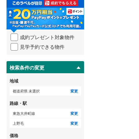
取
る
武蔵野線
(
412
)
・
条
横須賀線
(
181
)
件
を
青梅線
(
234
)
成約プレゼント対象物件
マ
イ
小海線
(
36
)
見学予約できる物件
ペ
ー
京浜東北線
(
320
)
ジ
に
検索条件の変更
総武線
(
271
)
保
存
御殿場線
(
90
)
地域
す
る
中央本線（JR東海）
(
318
)
都道府県 未選択
変更
太多線
(
75
)
路線・駅
名松線
(
3
)
東急大井町線
変更
上野毛
変更
東海道本線（JR西日本）
(
305
)
価格
小浜線
(
5
)