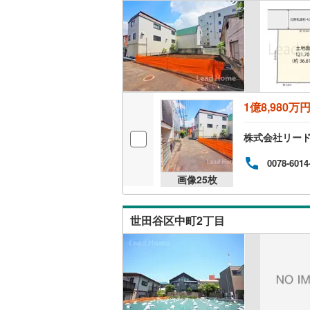
名古屋市
名古屋市
京都市営
1億8,980万
OsakaMe
株式会社リー
OsakaMe
0078-6014
OsakaMe
画像
25
枚
福岡市地
世田谷区中町2丁目
私鉄・その他
札幌市電
(
道南いさ
阿武隈急
秋田内陸