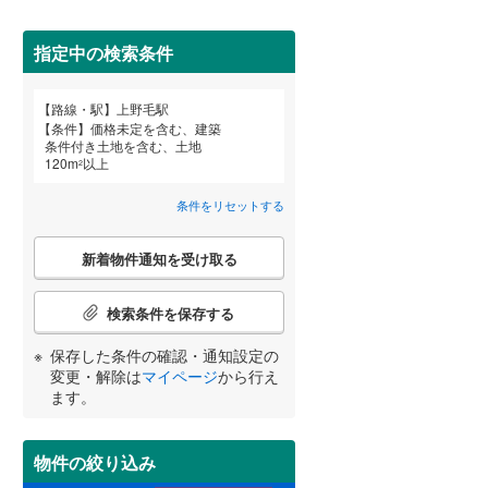
田沢湖線
(
5
)
指定中の検索条件
八戸線
(
0
)
磐越西線
(
33
)
詳しく見る
路線・駅
上野毛駅
宮崎
鹿児島
沖縄
条件
価格未定を含む、建築
陸羽西線
(
1
)
条件付き土地を含む、土地
120
m
以上
2
左沢線
(
23
)
条件をリセットする
津軽線
(
2
)
する
る
条件をリセットする
条件をリセットする
条件をリセットする
条件をリセットする
条件をリセットする
条件をリセットする
こ
信越本線
(
34
)
新着物件通知を受け取る
の
検
弥彦線
(
0
)
索
検索条件を保存する
条
総武本線
(
588
)
件
保存した条件の確認・通知設定の
で
変更・解除は
マイページ
から行え
通
ます。
京葉線
(
42
)
知
を
久留里線
(
179
)
受
物件の絞り込み
け
山手線
(
36
)