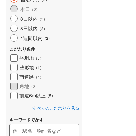
和歌山線
(
159
)
本日
（
0
）
3日以内
東西線
(
4
)
（
2
）
5日以内
（
2
）
予讃線
(
27
)
1週間以内
（
2
）
高徳線
(
19
)
こだわり条件
牟岐線
(
8
)
平坦地
（
3
）
山陽本線（JR九州）
(
6
)
整形地
（
5
）
篠栗線
(
48
)
南道路
（
1
）
角地
指宿枕崎線
(
229
)
（
0
）
前道6m以上
（
5
）
筑肥線
(
33
)
すべてのこだわりを見る
久大本線
(
60
)
キーワードで探す
日田彦山線
(
18
)
筑豊本線
(
42
)