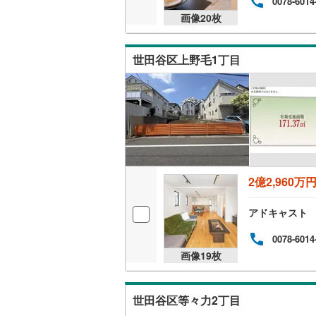
0078-6014
後藤寺線
(
画像
20
枚
東北新幹
世田谷区上野毛1丁目
秋田新幹
山陽新幹
西九州新
地下鉄
札幌市営
2億2,960万
仙台市地
東京メト
アドキャスト
東京メト
0078-6014
画像
19
枚
東京メト
都営浅草
世田谷区等々力2丁目
都営大江