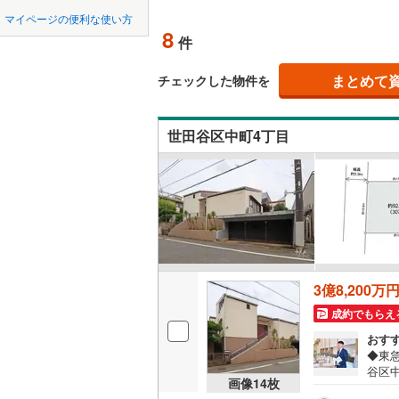
中国
鳥取
北上線
(
1
)
マイページの便利な使い方
オンライ
8
件
山田線
(
6
)
四国
徳島
大湊線
(
0
)
まとめて
オンライ
チェックした物件を
九州・沖縄
福岡
只見線
(
3
)
世田谷区中町4丁目
奥羽本線
(
男鹿線
(
1
)
0
0
0
0
0
0
該当物件
該当物件
該当物件
該当物件
該当物件
該当物件
件
件
件
件
件
件
羽越本線
(
飯山線
(
0
)
湘南新宿
3億8,200万
(
618
)
成約でもらえ
外房線
(
68
おす
◆東
成田線
(
13
谷区
画像
14
枚
第一
東金線
(
23