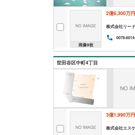
2億6,300万
いすみ鉄
株式会社リー
IGRいわ
0078-6014
弘南鉄道
画像
9
枚
由利高原
長野電鉄
世田谷区中町4丁目
宇都宮ラ
鹿島臨海
小湊鐵道
(
上毛電気
3億1,990万
流鉄流山
京成本線
(
株式会社エス