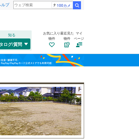
ヘルプ
100カメ
検索
お気に入り
最近見た
マイ
知る
物件
物件
ページ
千歳線
(
8
)
タログ/質問
日高本線
(
0
)
南道路
（
1
）
福島
宗谷本線
(
0
)
自由が丘
(
12
)
(
9
)
古家あり
（
2
）
(
12
)
栃木
群馬
山梨
東北本線
(
859
)
川越線
(
198
)
吾妻線
(
26
)
日光線
(
117
)
仙石線
(
154
)
小学校まで1km以内
（
8
）
和歌山
大船渡線
(
1
)