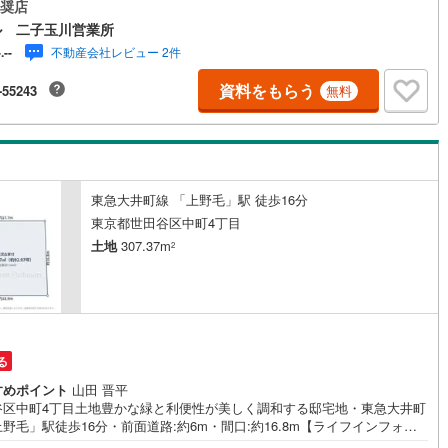
車スペースや建物配置のバランスが考えやすく、敷地を有効的に使いやす
奨店
形地◆土地面積約307平米（約92坪）のゆとりの広さで家族構成に合わせた
ル 二子玉川営業所
5
)
鶴見線
(
20
)
配置や平屋の検討等、幅広い建築プランに対応◆前面道路は幅員約5.9mの
不動産会社レビュー 2件
-.--
に間口約16mと、お車の出し入れもスムーズ◆「中町小学校」「玉川中学
5
)
根岸線
(
79
)
で共に徒歩約4分【営業時間 10:00～19:00】上記時間はお電話が繋がり
資料をもらう
-55243
無料
くなっております。ぜひお気軽にご連絡下さい！現地を見学される場合は
7
)
中央本線（JR東日本）
(
811
)
内・現地を見学する（無料）」ボタンよりご希望の日時をご記入いただけ
とスムーズにご案内が可能です。【ウィル不動産販売はここが強み】（1）
151
)
八高線
(
590
)
ローンに精通しており、社内にローン専門部署があります！（2）施工実績
のリフォーム部門も社内にあります！（3）定休日なし！
10
)
大糸線（JR東日本）
(
11
)
東急大井町線 「上野毛」駅 徒歩16分
各駅停車）
(
132
)
埼京線
(
149
)
東京都世田谷区中町4丁目
土地
307.37m
2
)
東海道本線（JR東海）
(
821
)
9
)
飯田線
(
325
)
)
高山本線（JR東海）
(
43
)
円
る
JR東海）
(
72
)
紀勢本線（JR東海）
(
10
)
すめポイント
山田 晋平
博多南線
(
25
)
谷区中町4丁目土地豊かな緑と利便性が美しく調和する邸宅地・東急大井町
野毛」駅徒歩16分・前面道路:約6m・間口:約16.8m【ライフインフォメ
R西日本）
(
1
)
北陸本線
(
34
)
ョン】★区立中町小学校・・・・・・・・・・・・・・約350m★区立玉川