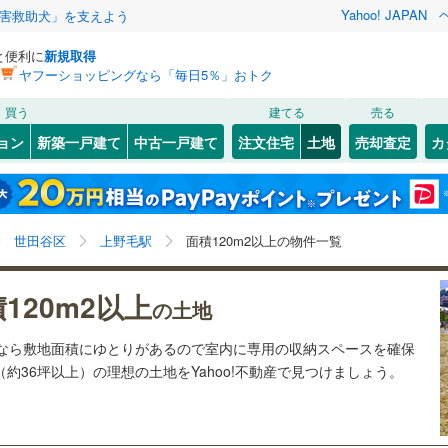
Yahoo! JAPAN
害救助犬」を支えよう
と便利に
新規取得
ヤフーショッピングなら「毎日5％」おトク
検索条件を保存しました
買う
建てる
売る
28
)
札沼線
(
7
)
建ち方、日当たり
ョン
新築一戸建て
中古一戸建て
注文住宅
土地
売却査定
カ
この検索条件の新着物件通知は、
マイページ
から設定できます。
室蘭本線
(
6
)
以上
（
5
）
角地
（
0
）
岩手
宮城
秋田
山形
21
)
富良野線
(
0
)
旗の台
緑が丘
)
(
3
)
(
4
)
(
6
)
(
11
)
3
）
整形地
（
5
）
(
4
)
(
6
)
上野毛駅、価格未定を含む、建築条件付き土地を含む、
神奈川
埼玉
千葉
茨城
1
)
釧網本線
(
0
)
世田谷区
上野毛駅
面積120m2以上の物件一覧
土地120
m
以上
2
契約、入居関連など
1
)
水郡線
(
133
)
長野
富山
石川
福井
120m2以上
（
1
）
第一種低層住居専用地域
（
5
）
の土地
溝の口
)
(
1
)
(
1
)
8
)
上越線
(
47
)
(
10
)
閉じる
閉じる
お気に入りリストを見る
お気に入りリストを見る
閉じる
閉じる
岐阜
静岡
三重
土地なら敷地面積にゆとりがあるので室内に専用の収納スペースを確保
検索条件を保存する
8
)
水戸線
(
46
)
（約36坪以上）の理想の土地をYahoo!不動産で見つけましょう。
)
仙山線
(
156
)
マイページ
駅が始発駅
（
0
）
海まで2km以内
（
0
）
兵庫
京都
滋賀
奈良
)
気仙沼線
(
3
)
応