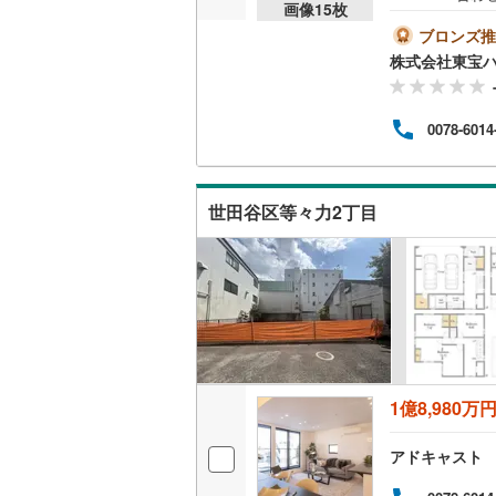
画像
15
枚
など
桜井線
(
62
約も
ブロンズ推
がご
株式会社東宝
阪和線
(
97
各種
ミュ
おおさか
お客
0078-6014
◎住
内子線
(
0
)
果的
もご
鳴門線
(
2
)
請求
世田谷区等々力2丁目
土讃線
(
83
鹿児島本
三角線
(
11
長崎本線
(
佐世保線
(
1億8,980万
豊肥本線
(
アドキャスト
日南線
(
19