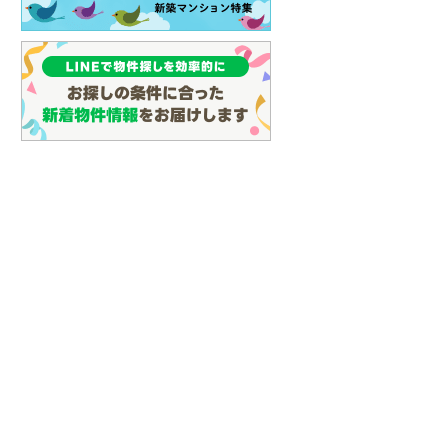
(
106
)
名古屋市営地下鉄鶴舞線
(
97
)
名古屋市営地下鉄名港線
(
39
)
OsakaMetro長堀鶴見緑地線
(
8
)
OsakaMetro谷町線
(
22
)
OsakaMetro千日前線
(
7
)
神戸市営地下鉄海岸線
(
3
)
福岡市地下鉄七隈線
(
124
)
函館市電宝来・谷地頭線
(
0
)
真岡鐵道
(
10
)
山形鉄道フラワー長井線
(
0
)
えちごトキめき鉄道妙高はねうまラ