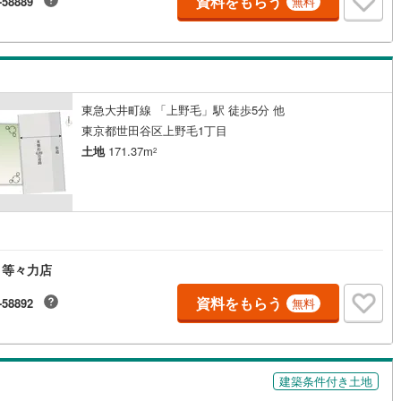
資料をもらう
-58889
無料
10
)
宮崎空港線
(
4
)
線
(
290
)
上越新幹線
(
105
)
線
(
117
)
北陸新幹線
(
193
)
東急大井町線 「上野毛」駅 徒歩5分 他
線
(
146
)
北陸新幹線（JR西日本）
(
8
)
東京都世田谷区上野毛1丁目
幹線
(
1
)
土地
171.37m
2
地下鉄南北線
(
12
)
札幌市営地下鉄東西線
(
12
)
円
下鉄南北線
(
232
)
仙台市地下鉄東西線
(
82
)
ロ丸ノ内線
(
41
)
東京メトロ丸ノ内方南支線
(
12
)
 等々力店
ロ東西線
(
40
)
東京メトロ千代田線
(
34
)
資料をもらう
-58892
無料
ロ半蔵門線
(
11
)
東京メトロ南北線
(
33
)
線
(
23
)
都営三田線
(
38
)
建築条件付き土地
戸線
(
35
)
横浜市営地下鉄ブルーライン
(
269
)