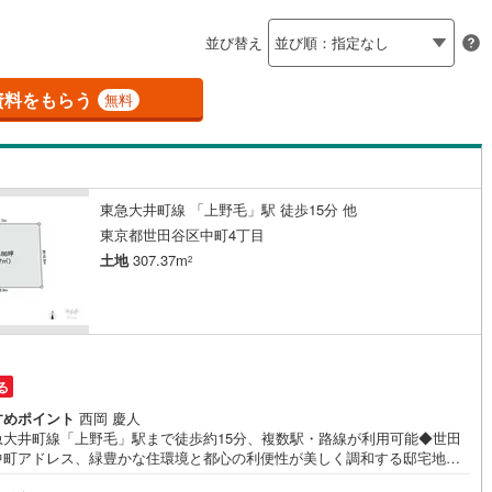
島根
岡山
広島
山口
釜石線
(
0
)
ン内見(相談)可
（
3
）
IT重説可
（
2
）
並び替え
花輪線
(
1
)
香川
愛媛
高知
保存した条件を見る
磐越東線
(
37
)
資料をもらう
ン対応とは？
無料
佐賀
長崎
熊本
大分
陸羽東線
(
23
)
57
)
米坂線
(
0
)
東急大井町線 「上野毛」駅 徒歩15分 他
五能線
(
0
)
この条件で検索する
この条件で検索する
この条件で検索する
この条件で検索する
この条件で検索する
この条件で検索する
市区町村以下を選択
市区町村を選択す
駅を選択する
東京都世田谷区中町4丁目
5
)
白新線
(
5
)
土地
307.37m
2
越後線
(
17
)
ライン（宇都宮～逗子）
湘南新宿ライン（前橋～小田原）
円
(
641
)
る
7
)
内房線
(
477
)
すめポイント
西岡 慶人
急大井町線「上野毛」駅まで徒歩約15分、複数駅・路線が利用可能◆世田
3
)
鹿島線
(
3
)
中町アドレス、緑豊かな住環境と都心の利便性が美しく調和する邸宅地◆
種低層住居専用地域につき高い建物が建つ心配も少なく落ち着いた住環境
8
)
東海道本線
(
342
)