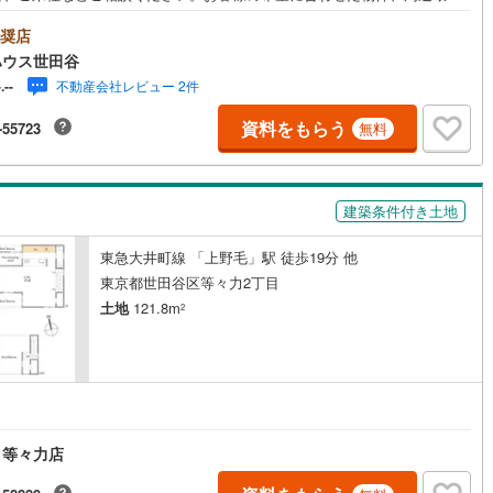
もご案内をいたします。■ご予約方法直接お電話ください。メールでのご予
)
片町線
(
42
)
承ります。突然のご来店でも対応可能です。事前に鍵の手配が必要な場合
奨店
ざいます。お早目にご連絡をいただけると、大変スムーズです。■その他、
ハウス世田谷
)
関西空港線
(
2
)
ご相談もお気軽にどうぞ！◎ファイナンシャルプランナーによるライフシ
不動産会社レビュー 2件
-.--
レーション・生活収支のキャッシュフローを分かりやすくグラフに表示・
東線
(
11
)
本四備讃線
(
7
)
様のライフプランに合った資金計画のご提案・効果的な生命保険の見直し
資料をもらう
-55723
無料
宅ローンのご相談・繰り上げ返済は「いつ」、「どのくらい」するのが効
予土線
(
0
)
？・どこの銀行で借りるとお得なの？・適切な借入額は？■キッズスペース
ざいます☆DVD、おもちゃ、絵本、ぬりえなど充実させております。資料
徳島線
(
5
)
は【下部オレンジ色資料請求ボタン】よりお問い合わせください！
建築条件付き土地
)
土讃線
(
9
)
東急大井町線 「上野毛」駅 徒歩19分 他
線
(
476
)
香椎線
(
61
)
東京都世田谷区等々力2丁目
土地
121.8m
2
)
肥薩線
(
3
)
18
)
唐津線
(
1
)
2
)
大村線
(
1
)
円
66
)
日豊本線
(
299
)
 等々力店
)
吉都線
(
10
)