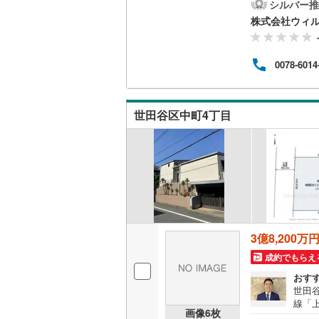
◆駐
シルバー推
い整
株式会社ウィ
南武線
(
11
建物
公道
横浜線
(
72
校」ま
0078-6014
やす
相模線
(
43
「室
ます
五日市線
(
住宅
世田谷区中町4丁目
多数
篠ノ井線
(
常磐線（
伊東線
(
45
身延線
(
15
武豊線
(
39
3億8,200万
成約でもらえ
関西本線（
おす
参宮線
(
3
)
世田
線「上
画像
6
枚
大糸線（J
ーシ