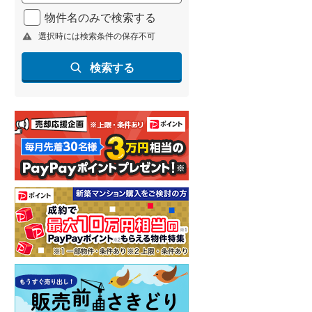
北海道新幹線
(
1
)
物件名のみで検索する
選択時には検索条件の保存不可
山形新幹線
(
202
)
東海道新幹線
(
334
)
検索する
九州新幹線
(
134
)
札幌市営地下鉄東豊線
(
9
)
東京メトロ銀座線
(
8
)
東京メトロ日比谷線
(
24
)
東京メトロ有楽町線
(
24
)
東京メトロ副都心線
(
32
)
都営新宿線
(
38
)
横浜市営地下鉄グリーンライン