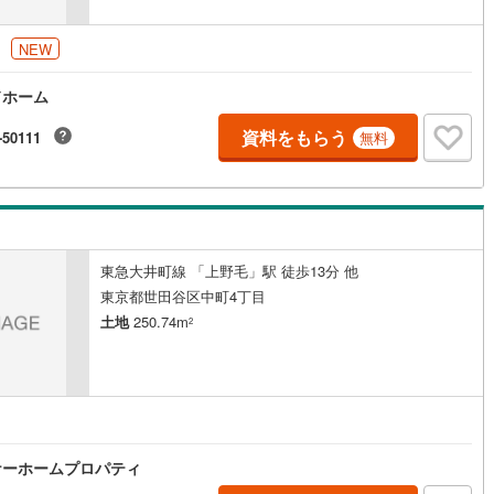
円
NEW
道
(
11
)
北越急行ほくほく線
(
1
)
ドホーム
て銀河鉄道
(
6
)
青い森鉄道
(
4
)
資料をもらう
-50111
弘南線
(
0
)
弘南鉄道大鰐線
(
0
)
無料
鉄道鳥海山ろく線
(
1
)
福島交通飯坂線
(
39
)
長野線
(
4
)
上田電鉄別所線
(
3
)
イトレール
(
93
)
関東鉄道竜ケ崎線
(
8
)
東急大井町線 「上野毛」駅 徒歩13分 他
東京都世田谷区中町4丁目
鉄道大洗鹿島線
(
124
)
ひたちなか海浜鉄道湊線
(
9
)
土地
250.74m
2
66
)
千葉都市モノレール
(
106
)
鉄道上毛線
(
84
)
秩父鉄道
(
57
)
円
線
(
27
)
つくばエクスプレス
(
107
)
210
)
京成押上線
(
9
)
ケーホームプロパティ