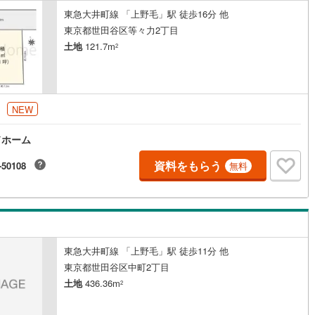
東急大井町線 「上野毛」駅 徒歩16分 他
東京都世田谷区等々力2丁目
営地下鉄東山線
(
152
)
名古屋市営地下鉄名城線
(
132
)
土地
121.7m
2
営地下鉄桜通線
(
86
)
名古屋市営地下鉄上飯田線
(
15
)
地下鉄烏丸線
(
75
)
京都市営地下鉄東西線
(
56
)
円
NEW
tro今里筋線
(
6
)
OsakaMetro御堂筋線
(
26
)
ドホーム
tro四つ橋線
(
2
)
OsakaMetro中央線
(
6
)
資料をもらう
-50108
無料
tro堺筋線
(
3
)
神戸市営地下鉄西神・山手線
(
28
)
下鉄空港線
(
48
)
福岡市地下鉄箱崎線
(
5
)
2
)
函館市電
(
0
)
東急大井町線 「上野毛」駅 徒歩11分 他
りび鉄道
(
0
)
わたらせ渓谷鐵道
(
19
)
東京都世田谷区中町2丁目
土地
436.36m
行
(
42
)
会津鉄道
(
4
)
2
縦貫鉄道
(
0
)
しなの鉄道北しなの線
(
4
)