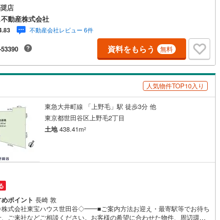
校・・・・・・・・・・・・・・約358m★ポピンズナーサリースクール世
奨店
5
)
七尾線
(
2
)
町・・・約373m★世田谷中町郵便局・・・・・・・・・・・・・約297
ス不動産株式会社
ガーデンクリニック中町（内科）・・・・・・・約81m★ファミリーマー
不動産会社レビュー 6件
4.83
高山本線（JR西日本）
(
1
)
五丁目店 ・・・・・・・約166m★中町公園
・・・・・・・・・・・・・・・約441m
資料をもらう
-53390
無料
JR西日本）
(
104
)
湖西線
(
183
)
福知山線
(
127
)
人気物件TOP10入り
50
)
播但線
(
115
)
)
津山線
(
16
)
東急大井町線 「上野毛」駅 徒歩3分 他
東京都世田谷区上野毛2丁目
)
伯備線
(
34
)
土地
438.41m
2
)
呉線
(
86
)
)
山口線
(
3
)
円
2
)
美祢線
(
0
)
る
因美線
(
16
)
すめポイント
長崎 敦
◇株式会社東宝ハウス世田谷◇━━■ご案内方法お迎え・最寄駅等でお待ち
草津線
(
63
)
せ、ご来社などご相談ください。お客様の希望に合わせた物件、周辺環境