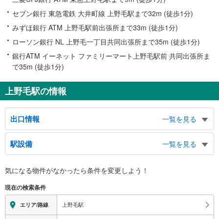
セブン銀行 東急電鉄 大井町線 上野毛駅まで32m (徒歩1分)
みずほ銀行 ATM 上野毛駅前出張所まで33m (徒歩1分)
ローソン銀行 NL 上野毛一丁目共同出張所まで35m (徒歩1分)
銀行ATM イーネット ファミリーマート上野毛駅前 共同出張所ま
で35m (徒歩1分)
上野毛駅の情報
出口情報
一覧を見る
出口
駅設備
一覧を見る
バスのりば、上野毛１～４丁目、瀬田１丁目、中町２・３丁目、環八通り、多
摩美術大学、五島美術館
バリアフリー状況
気になる物件がなかったら
条件を変更しよう！
※段差なしでの移動経路
（○：有り △：要駅員設備 ×：無し）
現在の検索条件
地上⇔改札⇔ホーム：○
エレベータ
上野毛駅
エリア/路線
・ホーム⇔正面口改札