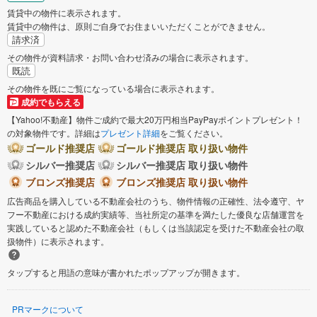
賃貸中の物件に表示されます。
賃貸中の物件は、原則ご自身でお住まいいただくことができません。
請求済
その物件が資料請求・お問い合わせ済みの場合に表示されます。
既読
その物件を既にご覧になっている場合に表示されます。
成約でもらえる
【Yahoo!不動産】物件ご成約で最大20万円相当PayPayポイントプレゼント！
の対象物件です。詳細は
プレゼント詳細
をご覧ください。
ゴールド推奨店
ゴールド推奨店 取り扱い物件
シルバー推奨店
シルバー推奨店 取り扱い物件
ブロンズ推奨店
ブロンズ推奨店 取り扱い物件
広告商品を購入している不動産会社のうち、物件情報の正確性、法令遵守、ヤ
フー不動産における成約実績等、当社所定の基準を満たした優良な店舗運営を
実践していると認めた不動産会社（もしくは当該認定を受けた不動産会社の取
扱物件）に表示されます。
タップすると用語の意味が書かれたポップアップが開きます。
PRマークについて