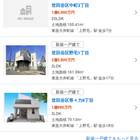
マ
世田谷区中町3丁目
イ
1億6,900万円
ペ
2SLDK
ー
土地面積 105.41m
2
ジ
東急大井町線 「上野毛」駅 徒歩7分
に
保
新築一戸建て
存
世田谷区野毛1丁目
す
2億5,800万円
る
3LDK
土地面積 161.39m
2
東急大井町線 「上野毛」駅 徒歩17分
新築一戸建て
世田谷区等々力8丁目
1億990万円
3LDK
土地面積 70.13m
2
東急大井町線 「上野毛」駅 徒歩18分
新築一戸建てをもっと見る
新築一戸建て