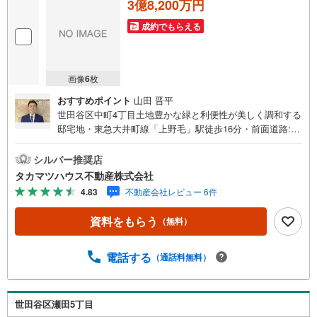
3億8,200万円
成約でもらえる
画像
6
枚
おすすめポイント
山田 晋平
世田谷区中町4丁目土地豊かな緑と利便性が美しく調和する
邸宅地・東急大井町線「上野毛」駅徒歩16分・前面道路:約
6m・間口:約16.8m【ライフインフォメーション】★区立中
町小学校・・・・・・・・・・・・・・約350m★区立玉川
シルバー推奨店
中学校・・・・・・・・・・・・・・約358m★ポピンズナ
タカマツハウス不動産株式会社
ーサリースクール世田谷中町・・・約373m★世田谷中町郵
4.83
不動産会社レビュー 6件
便局・・・・・・・・・・・・・約297m★ガーデンクリニ
ック中町（内科）・・・・・・・約81m★ファミリーマー
資料をもらう
（無料）
ト深沢五丁目店 ・・・・・・・約166m★中町公園
・・・・・・・・・・・・・・・・・約441m
電話する
（通話料無料）
世田谷区瀬田5丁目