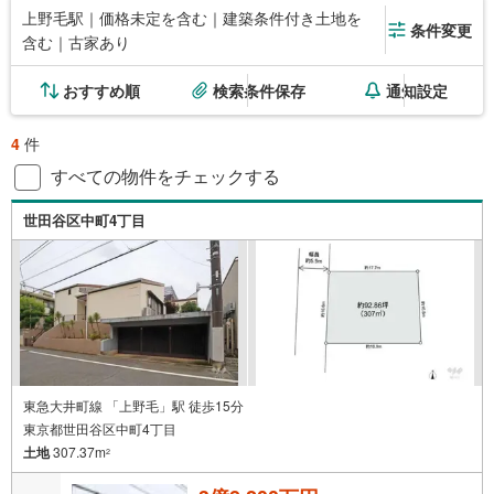
上野毛駅｜価格未定を含む｜建築条件付き土地を
条件変更
含む｜古家あり
おすすめ順
検索条件保存
通知設定
4
件
すべての物件をチェックする
世田谷区中町4丁目
東急大井町線 「上野毛」駅 徒歩15分
東京都世田谷区中町4丁目
土地
307.37m
2