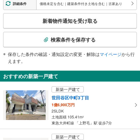
エスカレータ
価格未定を含む｜建築条件付き土地を含む｜古家あり
詳細条件
・ホーム⇔正面口改札
こ
トイレ
新着物件通知を受け取る
の
《多機能トイレ》
検
・正面口改札内
索
その他
検索条件を保存する
条
・ＡＥＤ
件
・点字運賃表
保存した条件の確認・通知設定の変更・解除は
マイページ
から行
で
・点字シール
えます。
通
知
おすすめの新築一戸建て
を
受
新築一戸建て
け
世田谷区中町3丁目
取
1億6,900万円
る
2SLDK
・
土地面積 105.41m
2
条
東急大井町線 「上野毛」駅 徒歩7分
件
を
新築一戸建て