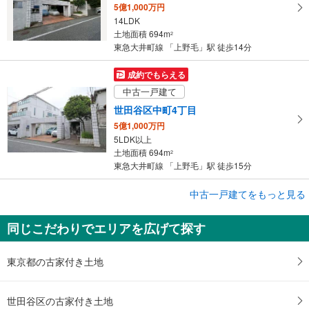
5億1,000万円
14LDK
土地面積 694m
2
東急大井町線 「上野毛」駅 徒歩14分
成約でもらえる
中古一戸建て
世田谷区中町4丁目
5億1,000万円
5LDK以上
土地面積 694m
2
東急大井町線 「上野毛」駅 徒歩15分
成約でもらえる
中古一戸建てをもっと見る
中古一戸建て
同じこだわりでエリアを広げて探す
世田谷区上野毛3丁目
4億2,000万円
5LDK以上
東京都の古家付き土地
土地面積 258.1m
2
東急大井町線 「上野毛」駅 徒歩4分
世田谷区の古家付き土地