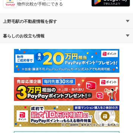
物件比較が手軽にできる
上野毛駅の不動産情報を探す
暮らしのお役立ち情報
不動産・住宅
賃貸住宅
マンションカタログ
教えて！住まいの先生
新築マンション
中古マンション
新築一戸建て
中古一戸建て
注文住宅
土地
売却査定