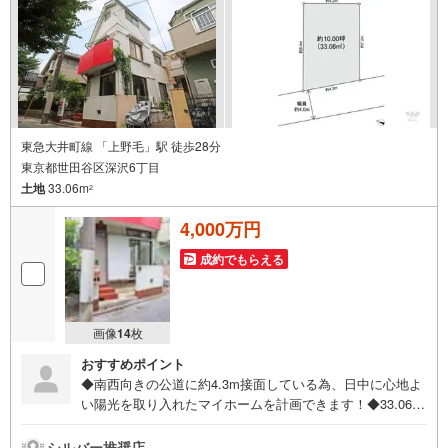
に精通しており、社内にローン専門部署があります！（2）
施工実績多数のリフォーム部門も社内にあります！（3）定
休日なし！
東急大井町線 「上野毛」駅 徒歩28分
東京都世田谷区深沢6丁目
土地
33.06m
2
4,000万円
成約でもらえる
画像
14
枚
おすすめポイント
◆南西向きの公道に約4.3m接面している為、日中に心地よ
い陽光を取り入れたマイホームを計画できます！◆33.06平
米の住宅用地は建ぺい率60％・容積率160％が指定されて
おり、延床面積を有効に使った間取りの検討が可能！◆現
シルバー推奨店