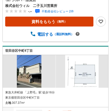
在は古家がありますが更地渡しでの取引も相談可能です！
株式会社ウィル 二子玉川営業所
◆都市ガスや上下水道の配管が整備されており、引き込み
-.--
不動産会社レビュー 2件
にかかる手間を軽減します！◆周囲に高い建物のない第二
種低層住居専用地域の為、建物の高さを気にせず落ち着い
資料をもらう
（無料）
た毎日を送れます。◆東急田園都市線「桜新町」駅まで徒
歩約17分に加え、複数路線が利用可能な立地！【営業時間
10:00～19:00】上記時間はお電話が繋がりやすくなってお
電話する
（通話料無料）
ります。ぜひお気軽にご連絡下さい！現地を見学される場
合は「室内・現地を見学する（無料）」ボタンよりご希望
の日時をご記入いただけますとスムーズにご案内が可能で
世田谷区中町4丁目
す。【ウィル不動産販売はここが強み】（1）住宅ローンに
精通しており、社内にローン専門部署があります！（2）施
工実績多数のリフォーム部門も社内にあります！（3）定休
日なし！
東急大井町線 「上野毛」駅 徒歩16分
東京都世田谷区中町4丁目
土地
307.37m
2