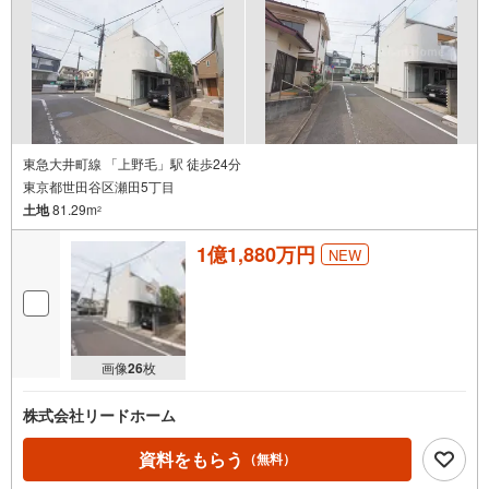
東急大井町線 「上野毛」駅 徒歩24分
東京都世田谷区瀬田5丁目
土地
81.29m
2
1億1,880万円
NEW
画像
26
枚
株式会社リードホーム
資料をもらう
（無料）