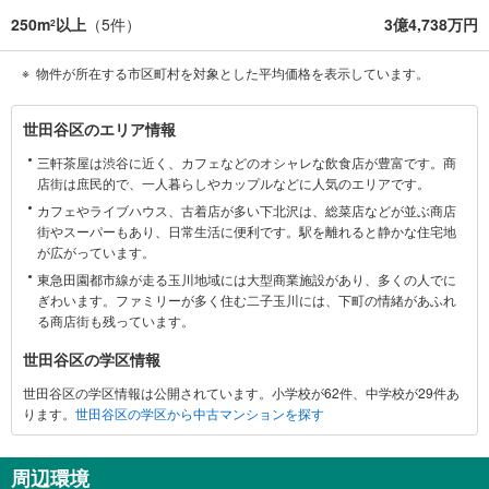
250m
以上
（
5
件）
3億4,738万円
2
物件が所在する市区町村を対象とした平均価格を表示しています。
世
世田谷区のエリア情報
田
三軒茶屋は渋谷に近く、カフェなどのオシャレな飲食店が豊富です。商
谷
店街は庶民的で、一人暮らしやカップルなどに人気のエリアです。
区
カフェやライブハウス、古着店が多い下北沢は、総菜店などが並ぶ商店
に
街やスーパーもあり、日常生活に便利です。駅を離れると静かな住宅地
関
が広がっています。
す
東急田園都市線が走る玉川地域には大型商業施設があり、多くの人でに
る
ぎわいます。ファミリーが多く住む二子玉川には、下町の情緒があふれ
情
る商店街も残っています。
報
世田谷区の学区情報
世田谷区の学区情報は公開されています。小学校が62件、中学校が29件あ
ります。
世田谷区の学区から中古マンションを探す
周辺環境