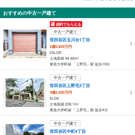
世田谷区野毛1丁目
おすすめの中古一戸建て
1億6,700万円
3LDK
成約でもらえる
土地面積 119.89m
2
中古一戸建て
東急大井町線 「上野毛」駅 徒歩19分
世田谷区玉川台1丁目
2億3,800万円
2SLDK
土地面積 94.46m
2
東急大井町線 「上野毛」駅 徒歩19分
中古一戸建て
世田谷区上野毛3丁目
4億2,000万円
6LDK
土地面積 258.1m
2
東急大井町線 「上野毛」駅 徒歩4分
中古一戸建て
世田谷区中町4丁目