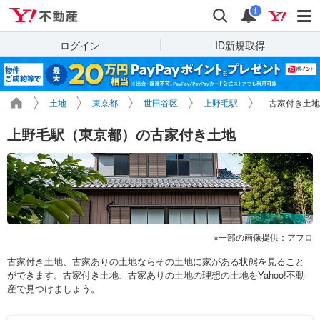
Yahoo!不動産
検索
通知
i
ログイン
ID新規取得
土地
東京都
世田谷区
上野毛駅
古家付き土地
上野毛駅（東京都）の古家付き土地
一部の画像提供：アフロ
古家付き土地、古家ありの土地ならその土地に家がある状態を見ること
ができます。古家付き土地、古家ありの土地の理想の土地をYahoo!不動
産で見つけましょう。