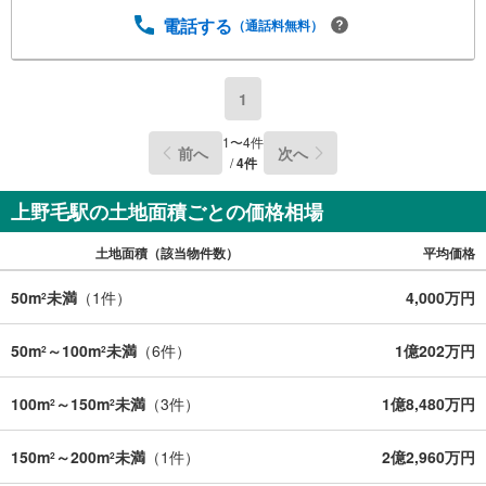
電話する
（通話料無料）
1
1
〜
4
件
前へ
次へ
/
4
件
上野毛駅の土地面積ごとの価格相場
土地面積（該当物件数）
平均価格
50m
未満
（
1
件）
4,000万円
2
50m
～100m
未満
（
6
件）
1億202万円
2
2
100m
～150m
未満
（
3
件）
1億8,480万円
2
2
150m
～200m
未満
（
1
件）
2億2,960万円
2
2