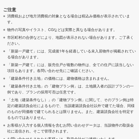
ご注意
消費税および地方消費税の対象となる場合は税込み価格が表示されていま
す。
物件の写真やイラスト、CGなどは実際と異なる場合があります。
市区町村の合併などにより、地図が表示されない場合があります。ご了承く
ださい。
「新築一戸建て」には、完成後1年を経過している未入居物件が掲載されてい
る場合があります。
「新築一戸建て」には、販売住戸が複数の物件は、全ての住戸に該当しない
項目もあります。各問い合わせ先にご確認ください。
「建築条件付き土地」の価格には、建物価格は含まれません。
「建築条件付き土地」の「建物プラン例」は、土地購入者の設計プランの一
例であり、プランの採用可否は任意です。
「土地（建築条件なし）」の「建物プラン例」に関して、そのプラン例は特
定の建築請負会社によるもので、 当該建築請負会社以外で建てた場合、同様
のものが同価格で建てられるとは限りません。また、建築請負会社を特定す
るものではありません。
お客様が入力する個人情報を含むお問い合わせデータは、当該物件の取扱会
社に送信され、そこで管理されます。
お問い合わせをされたお客様へは、取扱会社がご連絡いたします。