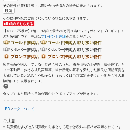
その物件が資料請求・お問い合わせ済みの場合に表示されます。
既読
その物件を既にご覧になっている場合に表示されます。
成約でもらえる
【Yahoo!不動産】物件ご成約で最大20万円相当PayPayポイントプレゼント！
の対象物件です。詳細は
プレゼント詳細
をご覧ください。
ゴールド推奨店
ゴールド推奨店 取り扱い物件
シルバー推奨店
シルバー推奨店 取り扱い物件
ブロンズ推奨店
ブロンズ推奨店 取り扱い物件
広告商品を購入している不動産会社のうち、物件情報の正確性、法令遵守、ヤ
フー不動産における成約実績等、当社所定の基準を満たした優良な店舗運営を
実践していると認めた不動産会社（もしくは当該認定を受けた不動産会社の取
扱物件）に表示されます。
タップすると用語の意味が書かれたポップアップが開きます。
PRマークについて
ご注意
消費税および地方消費税の対象となる場合は税込み価格が表示されていま