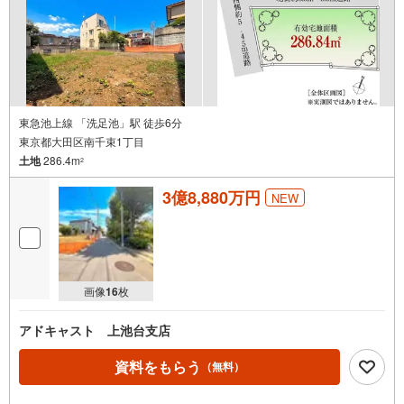
東急池上線 「洗足池」駅 徒歩6分
東京都大田区南千束1丁目
土地
286.4m
2
3億8,880万円
NEW
画像
16
枚
アドキャスト 上池台支店
資料をもらう
（無料）