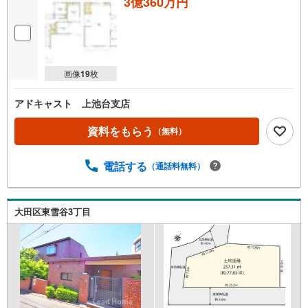
3億360万円
画像
19
枚
アドキャスト 上池台支店
資料をもらう
（無料）
電話する
（通話料無料）
大田区東雪谷3丁目