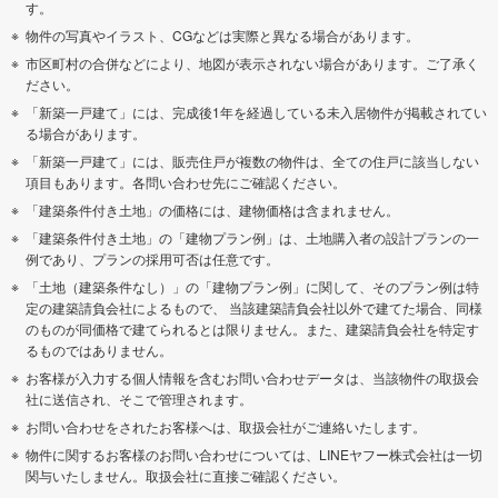
す。
物件の写真やイラスト、CGなどは実際と異なる場合があります。
市区町村の合併などにより、地図が表示されない場合があります。ご了承く
ださい。
「新築一戸建て」には、完成後1年を経過している未入居物件が掲載されてい
る場合があります。
「新築一戸建て」には、販売住戸が複数の物件は、全ての住戸に該当しない
項目もあります。各問い合わせ先にご確認ください。
「建築条件付き土地」の価格には、建物価格は含まれません。
「建築条件付き土地」の「建物プラン例」は、土地購入者の設計プランの一
例であり、プランの採用可否は任意です。
「土地（建築条件なし）」の「建物プラン例」に関して、そのプラン例は特
定の建築請負会社によるもので、 当該建築請負会社以外で建てた場合、同様
のものが同価格で建てられるとは限りません。また、建築請負会社を特定す
るものではありません。
お客様が入力する個人情報を含むお問い合わせデータは、当該物件の取扱会
社に送信され、そこで管理されます。
お問い合わせをされたお客様へは、取扱会社がご連絡いたします。
物件に関するお客様のお問い合わせについては、LINEヤフー株式会社は一切
関与いたしません。取扱会社に直接ご確認ください。