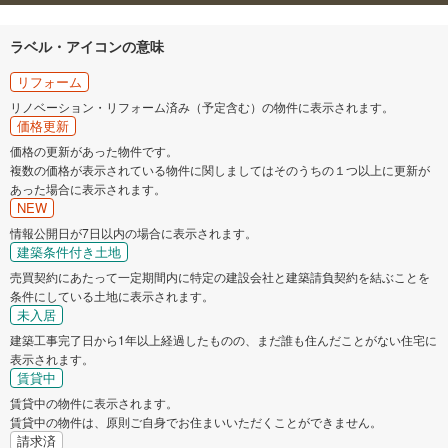
ラベル・アイコンの意味
リフォーム
リノベーション・リフォーム済み（予定含む）の物件に表示されます。
価格更新
価格の更新があった物件です。
複数の価格が表示されている物件に関しましてはそのうちの１つ以上に更新が
あった場合に表示されます。
NEW
情報公開日が7日以内の場合に表示されます。
建築条件付き土地
売買契約にあたって一定期間内に特定の建設会社と建築請負契約を結ぶことを
条件にしている土地に表示されます。
未入居
建築工事完了日から1年以上経過したものの、まだ誰も住んだことがない住宅に
表示されます。
賃貸中
賃貸中の物件に表示されます。
賃貸中の物件は、原則ご自身でお住まいいただくことができません。
請求済