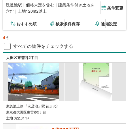
洗足池駅｜価格未定を含む｜建築条件付き土地を
条件変更
含む｜土地120m2以上
おすすめ順
検索条件保存
通知設定
4
件
すべての物件をチェックする
大田区東雪谷2丁目
東急池上線 「洗足池」駅 徒歩8分
東京都大田区東雪谷2丁目
土地
322.31m
2