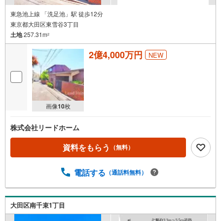
東急池上線 「洗足池」駅 徒歩12分
東京都大田区東雪谷3丁目
土地
257.31m
2
2億4,000万円
NEW
画像
10
枚
株式会社リードホーム
資料をもらう
（無料）
電話する
（通話料無料）
大田区南千束1丁目