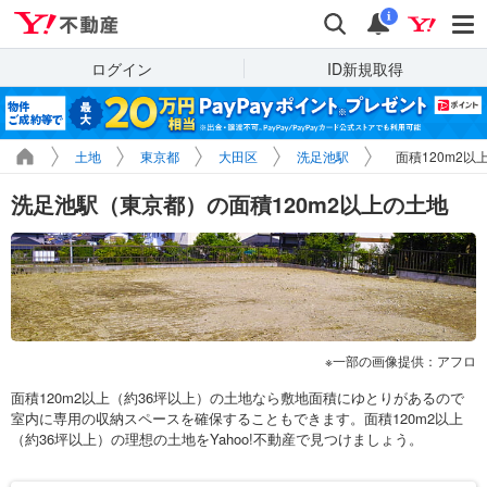
Yahoo!不動産
検索
通知
i
ログイン
ID新規取得
土地
東京都
大田区
洗足池駅
面積120m2以
洗足池駅（東京都）の面積120m2以上の土地
一部の画像提供：アフロ
面積120m2以上（約36坪以上）の土地なら敷地面積にゆとりがあるので
室内に専用の収納スペースを確保することもできます。面積120m2以上
（約36坪以上）の理想の土地をYahoo!不動産で見つけましょう。