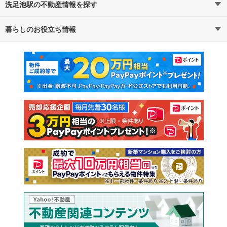
洗足池駅の不動産情報を探す
暮らしのお役立ち情報
不動産・住宅
賃貸住宅
マンションカタログ
教えて！住まいの先生
新築マンション
中古マンション
新築一戸建て
中古一戸建て
注文住宅
土地
売却査定