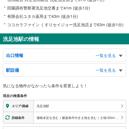
田園調布警察署洗足池交番まで41m (徒歩1分)
有限会社ユタカ薬局まで43m (徒歩1分)
ココカラファイン くすりセイジョー洗足池店まで63m (徒歩1分)
洗足池駅の情報
出口情報
一覧を見る
出口
駅設備
一覧を見る
洗足池公園、中原街道、南千束１～３丁目、東雪谷１丁目
バリアフリー状況
気になる物件がなかったら
条件を変更しよう！
※段差なしでの移動経路
（○：有り △：要駅員設備 ×：無し）
現在の検索条件
地上⇔改札⇔ホーム：○
エレベータ
洗足池駅
エリア/路線
・各ホーム⇔改札
トイレ
価格未定を含む｜建築条件付き土地を含む｜土地120
m
以上
詳細条件
2
《多機能トイレ》