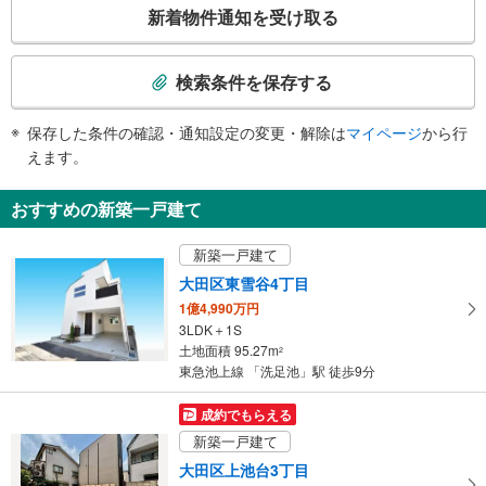
こ
・１番線ホーム
新着物件通知を受け取る
その他
の
検
・ＡＥＤ
索
・点字運賃表
検索条件を保存する
・点字シール
条
件
保存した条件の確認・通知設定の変更・解除は
マイページ
から行
で
えます。
通
知
おすすめの新築一戸建て
を
受
新築一戸建て
け
大田区東雪谷4丁目
取
1億4,990万円
る
3LDK＋1S
・
土地面積 95.27m
2
条
東急池上線 「洗足池」駅 徒歩9分
件
を
成約でもらえる
マ
新築一戸建て
イ
大田区上池台3丁目
ペ