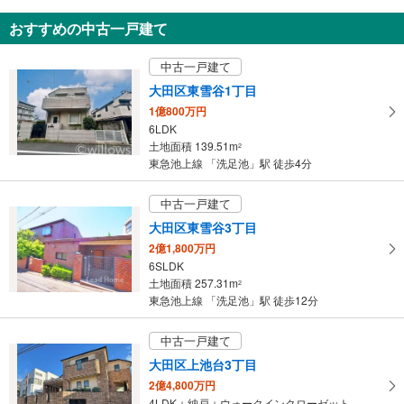
大田区上池台3丁目
おすすめの中古一戸建て
8,280万円
2LDK
中古一戸建て
土地面積 96.55m
2
東急池上線 「洗足池」駅 徒歩14分
大田区東雪谷1丁目
1億800万円
6LDK
土地面積 139.51m
2
東急池上線 「洗足池」駅 徒歩4分
中古一戸建て
大田区東雪谷3丁目
2億1,800万円
6SLDK
土地面積 257.31m
2
東急池上線 「洗足池」駅 徒歩12分
中古一戸建て
大田区上池台3丁目
2億4,800万円
4LDK＋納戸＋ウォークインクローゼット