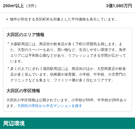
250m
以上
（
3
件）
3億1,080万円
2
物件が所在する市区町村を対象とした平均価格を表示しています。
大
大田区のエリア情報
田
大森駅周辺には、商店街や飲食店が多く下町の雰囲気を残します。ま
区
た、大型のスーパーもあり、買い物など、生活しやすい環境です。海岸
に
エリアには平和島公園などがあり、リフレッシュできる空間が広がって
関
います。
す
多くの人でにぎわう蒲田駅周辺には、商店街のほか、大型商業店や飲食
る
店が多く並んでいます。幼稚園や保育園、小学校、中学校、小児専門の
情
クリニックなども集まり、ファミリー層が多く住むエリアです。
報
大田区の学区情報
大田区の学区情報は公開されています。小学校が59件、中学校が28件あり
ます。
大田区の学区から中古マンションを探す
周辺環境