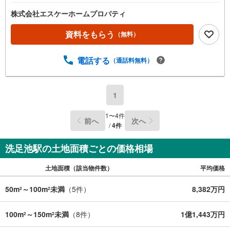
株式会社エスケーホームプロパティ
資料をもらう
（無料）
電話する
（通話料無料）
1
1
〜
4
件
前へ
次へ
/
4
件
洗足池駅の土地面積ごとの価格相場
土地面積（該当物件数）
平均価格
50m
～100m
未満
（
5
件）
8,382万円
2
2
100m
～150m
未満
（
8
件）
1億1,443万円
2
2