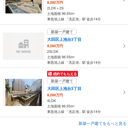
8,280万円
ー
2LDK＋2S
ジ
土地面積 96.55m
2
に
東急池上線 「洗足池」駅 徒歩14分
保
存
新築一戸建て
す
大田区上池台3丁目
る
8,280万円
2SLDK
土地面積 96.55m
2
東急池上線 「洗足池」駅 徒歩14分
成約でもらえる
新築一戸建て
大田区上池台3丁目
8,280万円
4LDK
土地面積 96.55m
2
東急池上線 「洗足池」駅 徒歩14分
新築一戸建てをもっと見る
新築一戸建て