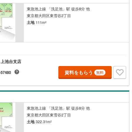
片町線
(
31
)
東急池上線 「洗足池」駅 徒歩8分 他
東京都大田区東雪谷2丁目
)
関西空港線
(
1
)
土地
111m
2
東線
(
0
)
本四備讃線
(
1
)
予土線
(
0
)
円
徳島線
(
0
)
 上池台支店
)
土讃線
(
1
)
資料をもらう
-57480
線
(
167
)
香椎線
(
36
)
無料
肥薩線
(
1
)
1
)
唐津線
(
0
)
0
)
大村線
(
0
)
東急池上線 「洗足池」駅 徒歩8分 他
東京都大田区東雪谷2丁目
15
)
日豊本線
(
111
)
土地
322.31m
2
吉都線
(
0
)