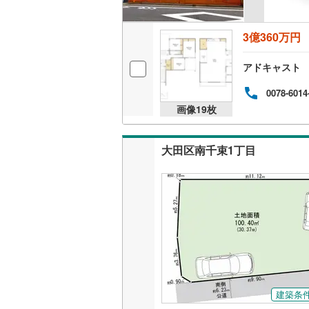
後藤寺線
(
3億360万円
東北新幹
秋田新幹
アドキャスト
山陽新幹
0078-6014
画像
19
枚
西九州新
大田区南千束1丁目
地下鉄
札幌市営
仙台市地
東京メト
東京メト
東京メト
都営浅草
建築条
都営大江