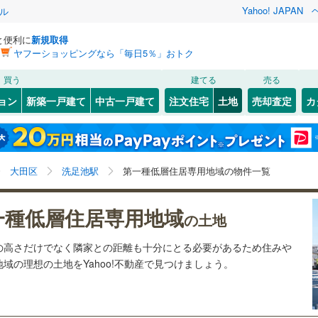
Yahoo! JAPAN
ル
と便利に
新規取得
ヤフーショッピングなら「毎日5％」おトク
検索条件を保存しました
買う
建てる
売る
8
)
札沼線
(
3
)
建ち方、日当たり
ョン
新築一戸建て
中古一戸建て
注文住宅
土地
売却査定
カ
この検索条件の新着物件通知は、
マイページ
から設定できます。
室蘭本線
(
2
)
以上
（
4
）
角地
（
2
）
岩手
宮城
秋田
山形
2
)
富良野線
(
0
)
旗の台
雪が谷大塚
)
(
0
)
(
6
)
(
11
)
(
16
)
1
）
整形地
（
3
）
(
5
)
(
18
)
洗足池駅、価格未定を含む、建築条件付き土地を含む、
神奈川
埼玉
千葉
茨城
1
)
釧網本線
(
0
)
大田区
洗足池駅
第一種低層住居専用地域の物件一覧
第一種低層住居専用地域
契約、入居関連など
6
)
水郡線
(
25
)
長野
富山
石川
福井
一種低層住居専用地域
（
2
）
第一種低層住居専用地域
の土地
)
8
)
上越線
(
3
)
（
11
）
閉じる
閉じる
お気に入りリストを見る
お気に入りリストを見る
閉じる
閉じる
岐阜
静岡
三重
の高さだけでなく隣家との距離も十分にとる必要があるため住みや
検索条件を保存する
)
水戸線
(
4
)
域の理想の土地をYahoo!不動産で見つけましょう。
)
仙山線
(
50
)
マイページ
兵庫
京都
滋賀
奈良
駅が始発駅
（
0
）
海まで2km以内
（
0
）
気仙沼線
(
0
)