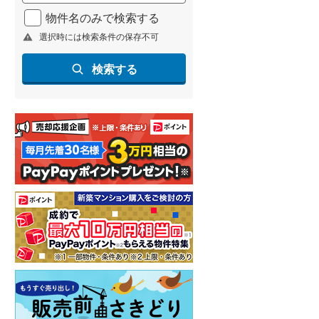
北海道新幹線
(
1
)
物件名のみで検索する
選択時には検索条件の保存不可
山形新幹線
(
94
)
東海道新幹線
(
52
)
検索する
九州新幹線
(
87
)
札幌市営地下鉄東豊線
(
1
)
東京メトロ銀座線
(
1
)
東京メトロ日比谷線
(
20
)
東京メトロ有楽町線
(
50
)
東京メトロ副都心線
(
50
)
都営新宿線
(
42
)
横浜市営地下鉄グリーンライン