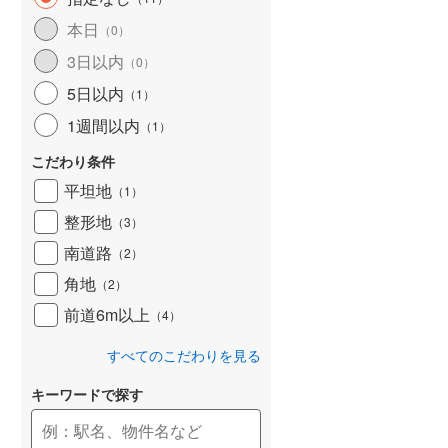
和歌山線
(
31
)
本日
（
0
）
3日以内
東西線
(
0
)
（
0
）
5日以内
（
1
）
予讃線
(
2
)
1週間以内
（
1
）
高徳線
(
2
)
こだわり条件
牟岐線
(
0
)
平坦地
（
1
）
山陽本線（JR九州）
(
1
)
整形地
（
3
）
篠栗線
(
18
)
南道路
（
2
）
角地
指宿枕崎線
(
129
)
（
2
）
前道6m以上
（
4
）
筑肥線
(
14
)
すべてのこだわりを見る
久大本線
(
18
)
キーワードで探す
日田彦山線
(
4
)
筑豊本線
(
4
)