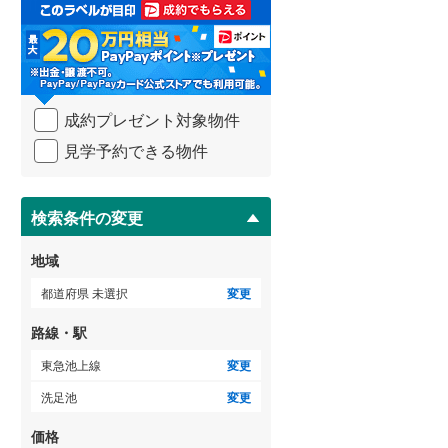
取
る
武蔵野線
(
340
)
・
条
横須賀線
(
169
)
件
を
青梅線
(
211
)
成約プレゼント対象物件
マ
イ
小海線
(
0
)
見学予約できる物件
ペ
ー
京浜東北線
(
191
)
ジ
に
検索条件の変更
総武線
(
315
)
保
存
御殿場線
(
14
)
地域
す
る
中央本線（JR東海）
(
68
)
都道府県 未選択
変更
太多線
(
16
)
路線・駅
名松線
(
0
)
東急池上線
変更
洗足池
変更
東海道本線（JR西日本）
(
148
)
価格
小浜線
(
3
)