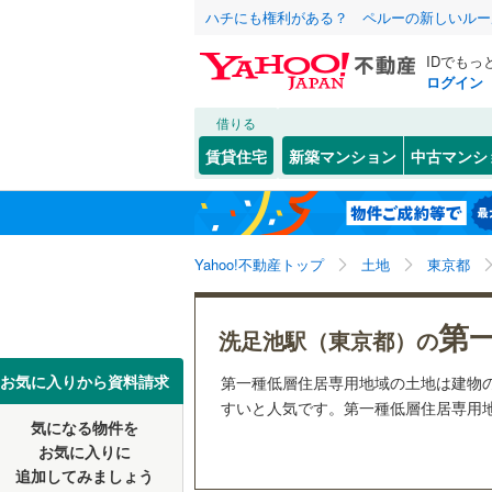
ハチにも権利がある？ ペルーの新しいルー
IDでもっ
ログイン
借りる
北海道
JR
北海道
函館本線
(
こだわり条件
配置、向き、
賃貸住宅
新築マンション
中古マンシ
石勝線
(
0
)
前道6m
東北
青森
根室本線
(
(
0
)
(
0
)
(
0
平坦地
（
関東
東京
石北本線
(
Yahoo!不動産トップ
土地
東京都
販売、価格、
常磐線
(
12
信越・北陸
新潟
第
更地渡し
洗足池駅（東京都）の
(
0
)
(
0
)
(
0
高崎線
(
14
東海
愛知
お気に入りから資料請求
第一種低層住居専用地域の土地は建物
両毛線
(
12
すいと人気です。第一種低層住居専用地
立地
烏山線
(
22
気になる物件を
近畿
大阪
お気に入りに
最寄りの
石巻線
(
3
)
追加してみましょう