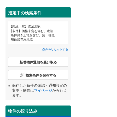
田沢湖線
(
2
)
指定中の検索条件
八戸線
(
0
)
磐越西線
(
4
)
路線・駅
洗足池駅
宮崎
鹿児島
沖縄
詳しく見る
条件
価格未定を含む、建築
陸羽西線
(
0
)
条件付き土地を含む、第一種低
層住居専用地域
左沢線
(
4
)
条件をリセットする
津軽線
(
0
)
する
る
条件をリセットする
条件をリセットする
条件をリセットする
条件をリセットする
条件をリセットする
条件をリセットする
こ
信越本線
(
4
)
新着物件通知を受け取る
の
検
弥彦線
(
0
)
索
検索条件を保存する
条
総武本線
(
132
)
件
保存した条件の確認・通知設定の
で
変更・解除は
マイページ
から行え
通
ます。
京葉線
(
54
)
知
を
久留里線
(
54
)
受
物件の絞り込み
け
山手線
(
21
)