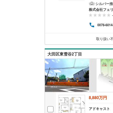
約後
シルバー推
こと
南武線
(
15
株式会社フェリ
合は
しし
横浜線
(
60
区・
0078-6014
建・マ
相模線
(
21
ンペー
oo
五日市線
(
取り扱い
「見学
Dでロ
篠ノ井線
(
大田区東雪谷2丁目
常磐線（
伊東線
(
0
)
身延線
(
10
武豊線
(
5
)
関西本線（
8,880万円
参宮線
(
0
)
アドキャスト
大糸線（J