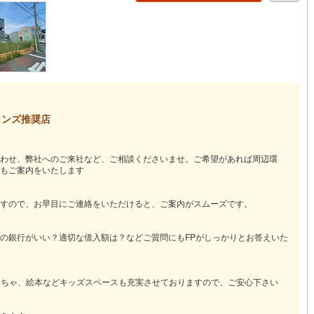
営地下鉄東山線
(
75
)
名古屋市営地下鉄名城線
(
54
)
営地下鉄桜通線
(
40
)
名古屋市営地下鉄上飯田線
(
0
)
地下鉄烏丸線
(
58
)
京都市営地下鉄東西線
(
25
)
tro今里筋線
(
0
)
OsakaMetro御堂筋線
(
2
)
ロンズ推奨店
tro四つ橋線
(
0
)
OsakaMetro中央線
(
0
)
わせ、弊社へのご来社など、ご相談くださいませ。ご希望があれば周辺環
tro堺筋線
(
0
)
神戸市営地下鉄西神・山手線
(
21
)
もご案内をいたします
下鉄空港線
(
18
)
福岡市地下鉄箱崎線
(
0
)
すので、お早目にご連絡をいただけると、ご案内がスムーズです。
1
)
函館市電
(
0
)
の銀行がいい？適切な借入額は？などご質問にもFPがしっかりとお答えいた
りび鉄道
(
0
)
わたらせ渓谷鐵道
(
0
)
もちゃ、絵本などキッズスペースも充実させておりますので、ご安心下さい
行
(
3
)
会津鉄道
(
0
)
縦貫鉄道
(
0
)
しなの鉄道北しなの線
(
0
)