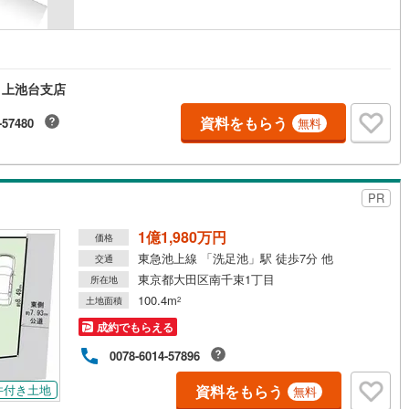
1
)
宮崎空港線
(
1
)
線
(
106
)
上越新幹線
(
70
)
線
(
79
)
北陸新幹線
(
130
)
 上池台支店
線
(
26
)
北陸新幹線（JR西日本）
(
2
)
資料をもらう
-57480
無料
幹線
(
0
)
PR
地下鉄南北線
(
6
)
札幌市営地下鉄東西線
(
4
)
1億1,980万円
下鉄南北線
(
126
)
仙台市地下鉄東西線
(
45
)
価格
東急池上線 「洗足池」駅 徒歩7分 他
交通
ロ丸ノ内線
(
76
)
東京メトロ丸ノ内方南支線
(
17
)
東京都大田区南千束1丁目
所在地
100.4m
土地面積
2
ロ東西線
(
35
)
東京メトロ千代田線
(
12
)
成約でもらえる
ロ半蔵門線
(
1
)
東京メトロ南北線
(
13
)
0078-6014-57896
線
(
24
)
都営三田線
(
17
)
資料をもらう
件付き土地
無料
戸線
(
88
)
横浜市営地下鉄ブルーライン
(
260
)