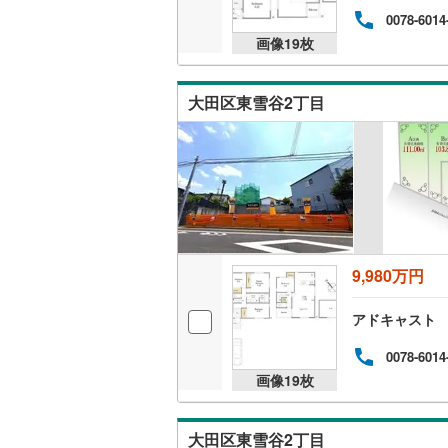
0078-6014
越美北線
(
画像
19
枚
氷見線
(
0
)
大田区東雪谷2丁目
紀勢本線（
桜島線
(
0
)
加古川線
(
赤穂線
(
5
)
宇野線
(
5
)
9,980万円
福塩線
(
2
)
アドキャスト
岩徳線
(
0
)
0078-6014
小野田線
(
画像
19
枚
舞鶴線
(
0
)
木次線
(
0
)
大田区東雪谷2丁目