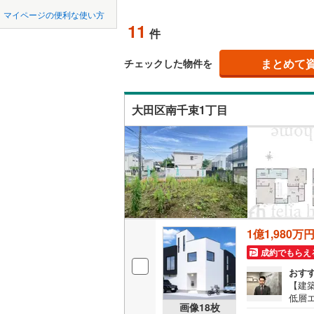
中国
鳥取
北上線
(
0
)
オンライン対
マイページの便利な使い方
11
件
山田線
(
4
)
四国
徳島
オンライ
大湊線
(
0
)
まとめて
チェックした物件を
九州・沖縄
福岡
オンライ
只見線
(
0
)
大田区南千束1丁目
奥羽本線
(
男鹿線
(
0
)
0
0
0
0
0
0
該当物件
該当物件
該当物件
該当物件
該当物件
該当物件
件
件
件
件
件
件
羽越本線
(
飯山線
(
0
)
湘南新宿
1億1,980万
(
335
)
成約でもらえ
外房線
(
77
おす
成田線
(
46
【建
低層
画像
18
枚
様・設
東金線
(
15