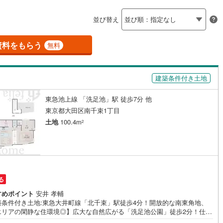
島根
岡山
広島
山口
釜石線
(
0
)
応
並び替え
花輪線
(
0
)
ン内見(相談)可
香川
（
3
）
愛媛
IT重説可
高知
（
0
）
保存した条件を見る
磐越東線
(
5
)
資料をもらう
無料
佐賀
長崎
熊本
大分
ン対応とは？
陸羽東線
(
1
)
建築条件付き土地
6
)
米坂線
(
0
)
東急池上線 「洗足池」駅 徒歩7分 他
五能線
(
0
)
この条件で検索する
この条件で検索する
この条件で検索する
この条件で検索する
この条件で検索する
この条件で検索する
市区町村以下を選択
市区町村を選択す
駅を選択する
東京都大田区南千束1丁目
0
)
白新線
(
0
)
土地
100.4m
2
越後線
(
5
)
ライン（宇都宮～逗子）
湘南新宿ライン（前橋～小田原）
円
(
373
)
る
)
内房線
(
139
)
すめポイント
安井 孝輔
)
鹿島線
(
2
)
築条件付き土地:東急大井町線「北千束」駅徒歩4分！開放的な南東角地、
エリアの閑静な住環境◎】広大な自然広がる「洗足池公園」徒歩2分！仕
備充実の3LDK＋カースぺ-ス2台のプラン有です♪この土地は土地売買契
)
東海道本線
(
217
)