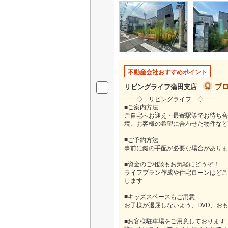
名古屋市
名古屋市
京都市営
不動産会社おすすめポイント
OsakaMe
ブ
リビングライフ蒲田支店
━━◇ リビングライフ ◇━━
OsakaMe
■ご案内方法
ご自宅へお迎え・最寄駅等でお待ち合
OsakaMe
境、お客様の希望に合わせた物件など
■ご予約方法
福岡市地
事前に鍵の手配が必要な場合がありま
■資金のご相談もお気軽にどうぞ！
私鉄・その他
札幌市電
(
ライフプラン作成や住宅ローンはどこ
します
道南いさ
■キッズスペースもご用意
お子様が退屈しないよう、DVD、お
阿武隈急
■お客様駐車場をご用意しております
秋田内陸