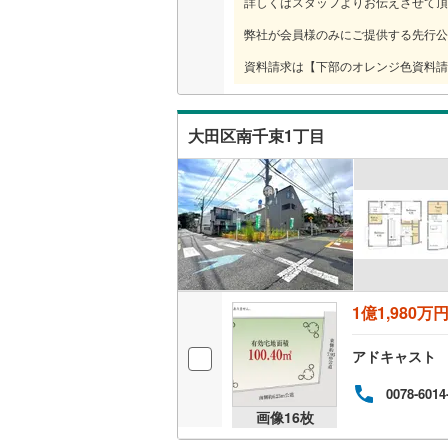
詳しくはスタッフよりお伝えさせて頂
弊社が会員様のみにご提供する先行公
いすみ鉄
資料請求は【下部のオレンジ色資料請
IGRいわ
弘南鉄道
大田区南千束1丁目
由利高原
長野電鉄
宇都宮ラ
鹿島臨海
小湊鐵道
(
1億1,980万
上毛電気
アドキャスト
流鉄流山
0078-6014
画像
16
枚
京成本線
(