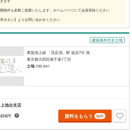
きます
開物件も多数ご提案いたします。ホームページにて会員登録ください
道
(
0
)
北越急行ほくほく線
(
0
)
求ボタン】よりお問い合わせください
て銀河鉄道
(
2
)
青い森鉄道
(
0
)
弘南線
(
0
)
弘南鉄道大鰐線
(
0
)
建築条件付き土地
鉄道鳥海山ろく線
(
0
)
福島交通飯坂線
(
2
)
東急池上線 「洗足池」駅 徒歩7分 他
長野線
(
1
)
上田電鉄別所線
(
1
)
東京都大田区南千束1丁目
土地
100.4m
2
イトレール
(
22
)
関東鉄道竜ケ崎線
(
3
)
鉄道大洗鹿島線
(
21
)
ひたちなか海浜鉄道湊線
(
6
)
19
)
千葉都市モノレール
(
67
)
円
鉄道上毛線
(
0
)
秩父鉄道
(
5
)
 上池台支店
線
(
34
)
つくばエクスプレス
(
76
)
資料をもらう
-57477
無料
200
)
京成押上線
(
0
)