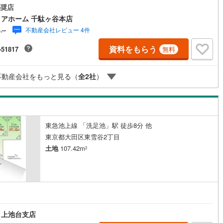
3ヶ月以内に売主会社が指定する建築会社と建物の建築請負契約を締結する
奨店
を条件に販売します。この期間内に建築請負契約書を締結されなかった場
6
)
鶴見線
(
17
)
アホーム 千駄ヶ谷本店
、土地売買契約は白紙となり、受領した手付金等の土地代金はすべてお返
不動産会社レビュー 4件
-.--
ます。フェリアホーム千駄ヶ谷本店は、渋谷区・新宿区・目黒区・世田谷
7
)
根岸線
(
72
)
品川区・大田区を中心に城南・都心エリアで、土地・新築戸建・中古戸
資料をもらう
-51817
無料
ンションなど幅広い物件を取り扱っております！【Yahoo！ 不動産キャ
8
)
中央本線（JR東日本）
(
784
)
ン対象店舗】当店で物件を成約するとPayPayポイントがもらえる「Yah
！不動産 物件ご成約キャンペーン」の対象になります。「資料をもらう」
136
)
八高線
(
436
)
不動産会社をもっと見る（
全
2
社
）
予約をする」ボタンからお問い合わせください。※必ずYahoo！ JAPAN I
グインしてください。※PayPayポイントは出金と譲渡はできません。
2
)
大糸線（JR東日本）
(
1
)
各駅停車）
(
138
)
埼京線
(
93
)
東急池上線 「洗足池」駅 徒歩8分 他
東海道本線（JR東海）
(
88
)
東京都大田区東雪谷2丁目
)
飯田線
(
32
)
土地
107.42m
2
高山本線（JR東海）
(
14
)
JR東海）
(
4
)
紀勢本線（JR東海）
(
1
)
博多南線
(
14
)
 上池台支店
R西日本）
(
0
)
北陸本線
(
2
)