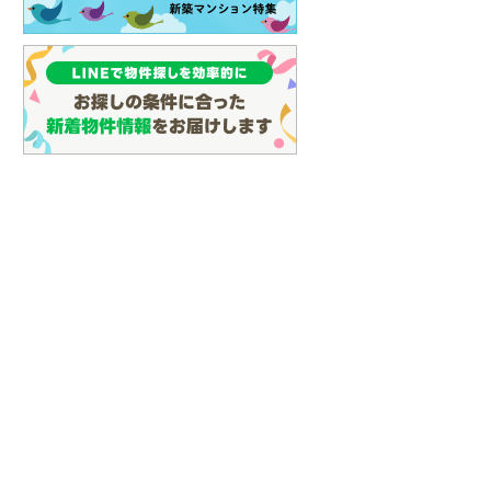
(
117
)
名古屋市営地下鉄鶴舞線
(
45
)
名古屋市営地下鉄名港線
(
2
)
OsakaMetro長堀鶴見緑地線
(
0
)
OsakaMetro谷町線
(
0
)
OsakaMetro千日前線
(
0
)
神戸市営地下鉄海岸線
(
0
)
福岡市地下鉄七隈線
(
102
)
函館市電宝来・谷地頭線
(
0
)
真岡鐵道
(
0
)
山形鉄道フラワー長井線
(
0
)
えちごトキめき鉄道妙高はねうまラ