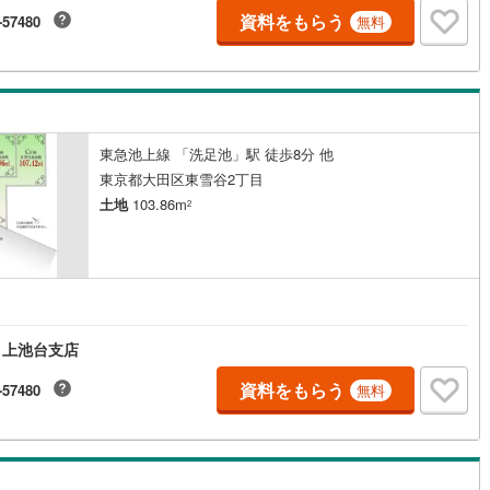
資料をもらう
-57480
無料
1
)
七尾線
(
0
)
高山本線（JR西日本）
(
0
)
JR西日本）
(
15
)
湖西線
(
5
)
福知山線
(
68
)
東急池上線 「洗足池」駅 徒歩8分 他
東京都大田区東雪谷2丁目
7
)
播但線
(
11
)
土地
103.86m
2
津山線
(
4
)
伯備線
(
7
)
呉線
(
11
)
 上池台支店
山口線
(
0
)
資料をもらう
-57480
無料
0
)
美祢線
(
0
)
因美線
(
2
)
草津線
(
0
)