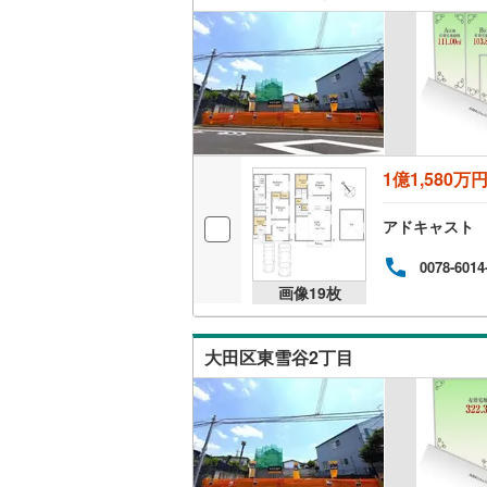
桜井線
(
1
)
阪和線
(
25
おおさか
内子線
(
0
)
1億1,580万
鳴門線
(
0
)
アドキャスト
土讃線
(
15
0078-6014
鹿児島本
画像
19
枚
三角線
(
0
)
長崎本線
(
大田区東雪谷2丁目
佐世保線
(
豊肥本線
(
日南線
(
3
)