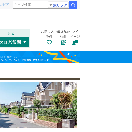
ヘルプ
旅サラダ
検索
お気に入り
最近見た
マイ
知る
物件
物件
ページ
千歳線
(
3
)
タログ/質問
日高本線
(
0
)
南道路
（
2
）
福島
宗谷本線
(
0
)
久が原
(
3
)
(
2
)
古家あり
（
1
）
(
7
)
栃木
群馬
山梨
東北本線
(
241
)
川越線
(
114
)
吾妻線
(
0
)
日光線
(
35
)
仙石線
(
37
)
和歌山
小学校まで1km以内
（
10
）
大船渡線
(
0
)