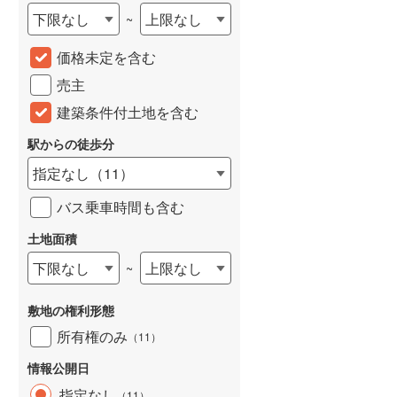
下限なし
上限なし
~
城端線
(
0
)
価格未定を含む
関西本線（JR西日本）
(
49
)
売主
大阪環状線
(
0
)
建築条件付土地を含む
山陽本線（JR西日本）
(
55
)
駅からの徒歩分
姫新線
(
10
)
指定なし
（
11
）
吉備線
(
8
)
バス乗車時間も含む
芸備線
(
21
)
土地面積
可部線
(
13
)
下限なし
上限なし
~
宇部線
(
0
)
敷地の権利形態
山陰本線
(
17
)
所有権のみ
（
11
）
境線
(
0
)
情報公開日
奈良線
(
58
)
指定なし
（
11
）