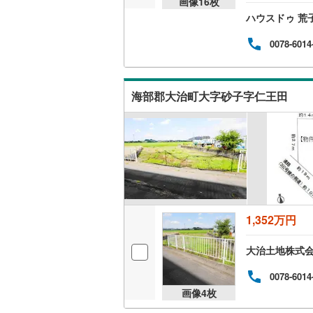
画像
16
枚
トい
ハウスドゥ 荒
鉄東
う近
名古屋市
家づ
0078-6014
な広
名古屋市
カー
きが共
京都市営
しの
海部郡大治町大字砂子字仁王田
に揃
OsakaMe
OsakaMe
OsakaMe
福岡市地
1,352万円
私鉄・その他
札幌市電
(
大治土地株式
道南いさ
0078-6014
阿武隈急
画像
4
枚
秋田内陸