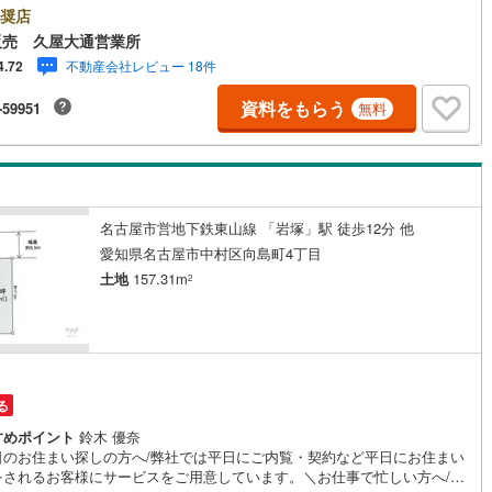
外でのご内覧もご対応いたします。＼本物件の他にも気になる物件がある
奨店
/不動産業者間で不動産情報が共有されているので、名古屋市全域や、その
5
)
鶴見線
(
20
)
販売 久屋大通営業所
接エリアでもご内覧が可能です！ 【ウィル不動産販売 久屋大通営業所】
不動産会社レビュー 18件
4.72
下鉄東山線「栄」駅7A出口から徒歩1分、名城線「久屋大通」駅7A出口か
5
)
根岸線
(
79
)
1分◎お子様が遊べるキッズスペースあり◎営業時間 10:00～19:00（定
資料をもらう
-59951
無料
無し） 上記時間はお電話が繋がりやすくなっております。ぜひお気軽にご
7
)
中央本線（JR東日本）
(
811
)
下さい！現地を見学される場合は「室内・現地を見学する（無料）」ボタ
りご希望の日時をご記入いただけますとスムーズにご案内が可能です。
151
)
八高線
(
590
)
10
)
大糸線（JR東日本）
(
11
)
名古屋市営地下鉄東山線 「岩塚」駅 徒歩12分 他
各駅停車）
(
132
)
埼京線
(
149
)
愛知県名古屋市中村区向島町4丁目
土地
157.31m
)
東海道本線（JR東海）
(
821
)
2
9
)
飯田線
(
325
)
)
高山本線（JR東海）
(
43
)
JR東海）
(
72
)
紀勢本線（JR東海）
(
10
)
る
すめポイント
鈴木 優奈
博多南線
(
25
)
日のお住まい探しの方へ/弊社では平日にご内覧・契約など平日にお住まい
をされるお客様にサービスをご用意しています。＼お仕事で忙しい方へ/午
R西日本）
(
1
)
北陸本線
(
34
)