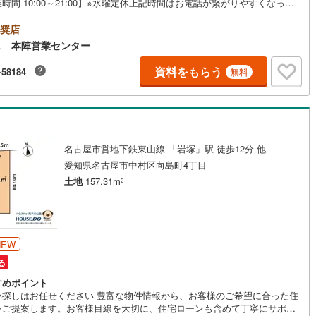
時間 10:00～21:00】※水曜定休上記時間はお電話が繋がりやすくなって
10
)
宮崎空港線
(
4
)
ます。ぜひお気軽にご連絡ください！現地を見学される場合は「室内・現
見学する（無料）」ボタンよりご希望の日時をご記入いただけますとスム
奨店
線
(
290
)
上越新幹線
(
105
)
にご案内が可能です。◎現地のご案内について・平日や夜遅い時間帯もご
ス 本陣営業センター
が可能 ※定休日を除く・経験豊富なスタッフが物件詳細を丁寧にご説明い
ます。・車でご自宅や最寄り駅等、ご指定の場所まで送迎します。・チャ
線
(
117
)
北陸新幹線
(
193
)
資料をもらう
-58184
無料
ドシートのご用意ございます。◎個別FP相談会 無料物件のご紹介だけで
住宅ローン・資金のご相談、まずは家探しについて話を聞きたいという方
線
(
146
)
北陸新幹線（JR西日本）
(
8
)
歓迎です！年間8000棟以上の限定物件を発表しているオープンハウスだか
会える物件が多数ございます。ぜひお気軽にご連絡・ご相談ください！※限
幹線
(
1
)
件:当社のみ、もしくは当社を含めた数社でのみご紹介可能なオープンハウ
ディベロップメントの物件
名古屋市営地下鉄東山線 「岩塚」駅 徒歩12分 他
地下鉄南北線
(
12
)
札幌市営地下鉄東西線
(
12
)
愛知県名古屋市中村区向島町4丁目
土地
157.31m
下鉄南北線
(
232
)
仙台市地下鉄東西線
(
82
)
2
ロ丸ノ内線
(
41
)
東京メトロ丸ノ内方南支線
(
12
)
ロ東西線
(
40
)
東京メトロ千代田線
(
34
)
NEW
ロ半蔵門線
(
11
)
東京メトロ南北線
(
33
)
る
すめポイント
線
(
23
)
都営三田線
(
38
)
い探しはお任せください 豊富な物件情報から、お客様のご希望に合った住
をご提案します。お客様目線を大切に、住宅ローンも含めて丁寧にサポー
戸線
(
35
)
横浜市営地下鉄ブルーライン
(
269
)