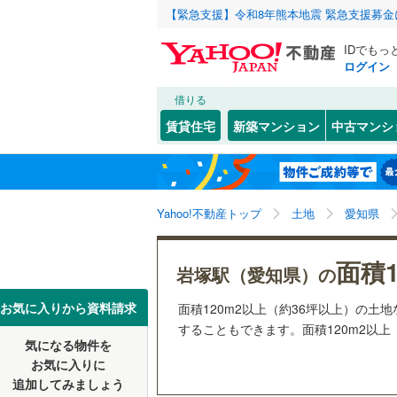
【緊急支援】令和8年熊本地震 緊急支援募
IDでもっ
ログイン
借りる
北海道
JR
北海道
函館本線
(
こだわり条件
配置、向き、
賃貸住宅
新築マンション
中古マンシ
石勝線
(
0
)
前道6m
東北
青森
根室本線
(
(
14
)
(
8
)
(
6
平坦地
（
関東
東京
石北本線
(
Yahoo!不動産トップ
土地
愛知県
販売、価格、
常磐線
(
54
信越・北陸
新潟
(
3
)
(
1
)
(
1
面積1
更地渡し
岩塚駅（愛知県）の
高崎線
(
32
東海
愛知
お気に入りから資料請求
面積120m2以上（約36坪以上）の
立地
両毛線
(
25
することもできます。面積120m2以上
烏山線
(
85
気になる物件を
最寄りの
近畿
大阪
お気に入りに
石巻線
(
44
追加してみましょう
オンライン対