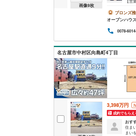
【営業
画像
9
枚
後藤寺線
(
おり
地を
ブロンズ推
東北新幹
ーズ
オープンハウ
案内
たし
秋田新幹
0078-6014
イル
なく
山陽新幹
も大
ら出
西九州新
名古屋市中村区向島町4丁目
定物
ス・
地下鉄
札幌市営
仙台市地
東京メト
東京メト
3,398万円
東京メト
成約でもらえ
おす
都営浅草
住ま
まい
都営大江