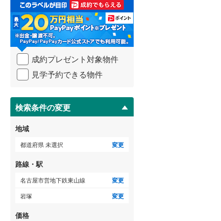
取
る
武蔵野線
(
412
)
・
条
横須賀線
(
181
)
件
を
青梅線
(
234
)
成約プレゼント対象物件
マ
イ
小海線
(
36
)
見学予約できる物件
ペ
ー
京浜東北線
(
320
)
ジ
に
検索条件の変更
総武線
(
271
)
保
存
御殿場線
(
90
)
地域
す
る
中央本線（JR東海）
(
318
)
都道府県 未選択
変更
太多線
(
75
)
路線・駅
名松線
(
3
)
名古屋市営地下鉄東山線
変更
岩塚
変更
東海道本線（JR西日本）
(
305
)
価格
小浜線
(
5
)