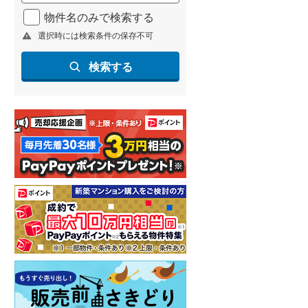
北海道新幹線
(
1
)
物件名のみで検索する
選択時には検索条件の保存不可
山形新幹線
(
202
)
東海道新幹線
(
334
)
検索する
九州新幹線
(
134
)
札幌市営地下鉄東豊線
(
9
)
東京メトロ銀座線
(
8
)
東京メトロ日比谷線
(
24
)
東京メトロ有楽町線
(
24
)
東京メトロ副都心線
(
32
)
都営新宿線
(
38
)
横浜市営地下鉄グリーンライン