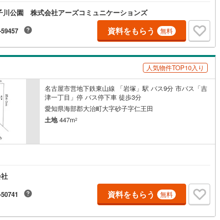
たします。ハウスドゥ荒子川公園■ 名古屋駅へ直通アクセスの好立地地下
子川公園 株式会社アーズコミュニケーションズ
山線「岩塚」駅まで徒歩12分。岩塚駅から「名古屋」駅までは直通9分とい
さで、通勤・通学や休日のお出かけにも大変便利な住環境です。■ 自由な
営地下鉄東山線
(
152
)
名古屋市営地下鉄名城線
(
132
)
くりが叶う広さ敷地面積は約47.58坪とゆとりがあり、名古屋市内では貴重
資料をもらう
-59457
無料
さを確保しています。建築条件はございませんので、お好きなハウスメー
営地下鉄桜通線
(
86
)
名古屋市営地下鉄上飯田線
(
15
)
や工務店でこだわりのマイホームを建築いただけます。■ 利便性と落ち着
存北側公道（幅員約5.5m）に面した、間口約9.2mの整形地です。更地渡
地下鉄烏丸線
(
75
)
京都市営地下鉄東西線
(
56
)
ため、解体費用を抑えてスムーズな建築が可能です。小中学校も徒歩圏内
人気物件TOP10入り
い、都心への近さと暮らしやすさを両立したエリアです。
tro今里筋線
(
6
)
OsakaMetro御堂筋線
(
26
)
名古屋市営地下鉄東山線 「岩塚」駅 バス9分 市バス「吉
津一丁目」停 バス停下車 徒歩3分
tro四つ橋線
(
2
)
OsakaMetro中央線
(
6
)
愛知県海部郡大治町大字砂子字仁王田
tro堺筋線
(
3
)
神戸市営地下鉄西神・山手線
(
28
)
土地
447m
2
下鉄空港線
(
48
)
福岡市地下鉄箱崎線
(
5
)
2
)
函館市電
(
0
)
会社
りび鉄道
(
0
)
わたらせ渓谷鐵道
(
19
)
資料をもらう
-50741
無料
行
(
42
)
会津鉄道
(
4
)
縦貫鉄道
(
0
)
しなの鉄道北しなの線
(
4
)