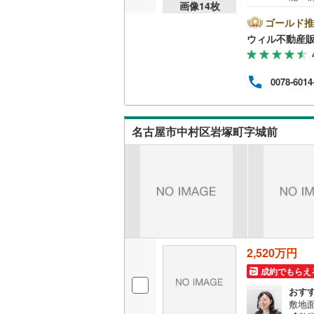
画像
14
枚
要望
桜井線
(
62
して
ゴールド推
時間
ウィル不動産
阪和線
(
97
仕事
相談
おおさか
0078-6014
内子線
(
0
)
鳴門線
(
2
)
名古屋市中村区岩塚町字城前
土讃線
(
83
鹿児島本
三角線
(
11
長崎本線
(
佐世保線
(
2,520万円
成約でもらえ
豊肥本線
(
おす
日南線
(
19
敷地