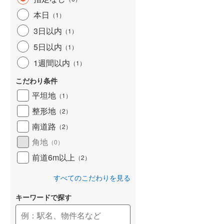
和歌山線
(
159
)
本日
（
1
）
3日以内
東西線
(
4
)
（
1
）
5日以内
（
1
）
予讃線
(
27
)
1週間以内
（
1
）
高徳線
(
19
)
こだわり条件
牟岐線
(
8
)
平坦地
（
1
）
山陽本線（JR九州）
(
6
)
整形地
（
2
）
篠栗線
(
48
)
南道路
（
2
）
角地
指宿枕崎線
(
229
)
（
0
）
前道6m以上
（
2
）
筑肥線
(
33
)
すべてのこだわりを見る
久大本線
(
60
)
キーワードで探す
日田彦山線
(
18
)
筑豊本線
(
42
)