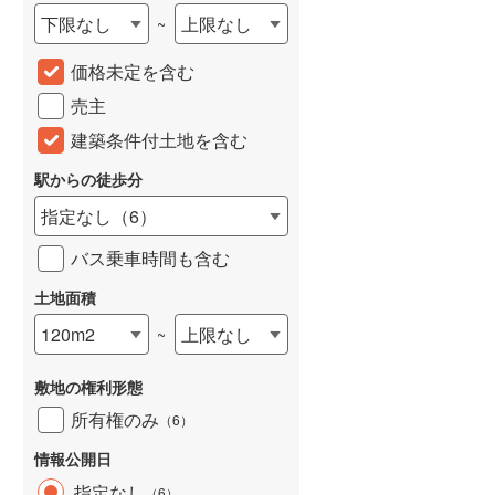
下限なし
上限なし
~
城端線
(
0
)
価格未定を含む
関西本線（JR西日本）
(
215
)
売主
大阪環状線
(
8
)
建築条件付土地を含む
山陽本線（JR西日本）
(
396
)
駅からの徒歩分
姫新線
(
116
)
指定なし
（
6
）
吉備線
(
24
)
バス乗車時間も含む
芸備線
(
51
)
土地面積
可部線
(
70
)
120m2
上限なし
~
宇部線
(
2
)
敷地の権利形態
山陰本線
(
177
)
所有権のみ
（
6
）
境線
(
13
)
情報公開日
奈良線
(
79
)
指定なし
（
6
）