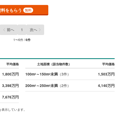
資料をもらう
無料
道
(
11
)
北越急行ほくほく線
(
1
)
て銀河鉄道
(
6
)
青い森鉄道
(
4
)
前へ
1
次へ
弘南線
(
0
)
弘南鉄道大鰐線
(
0
)
1
〜
6
件 /
6
件
鉄道鳥海山ろく線
(
1
)
福島交通飯坂線
(
39
)
長野線
(
4
)
上田電鉄別所線
(
3
)
イトレール
(
93
)
関東鉄道竜ケ崎線
(
8
)
平均価格
土地面積（該当物件数）
平均価格
鉄道大洗鹿島線
(
124
)
ひたちなか海浜鉄道湊線
(
9
)
1,800万円
100m
～150m
未満
（
3
件）
1,503万円
2
2
66
)
千葉都市モノレール
(
106
)
3,398万円
200m
～250m
未満
（
2
件）
4,140万円
2
2
鉄道上毛線
(
84
)
秩父鉄道
(
57
)
7,676万円
線
(
27
)
つくばエクスプレス
(
107
)
を表示しています。
210
)
京成押上線
(
9
)