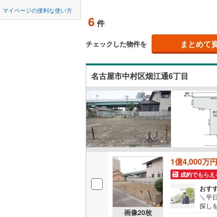
中国
鳥取
北上線
(
1
)
マイページの便利な使い方
オンライ
6
件
山田線
(
6
)
四国
徳島
大湊線
(
0
)
まとめて
オンライ
チェックした物件を
九州・沖縄
福岡
只見線
(
3
)
名古屋市中村区畑江通6丁目
奥羽本線
(
男鹿線
(
1
)
0
0
0
0
0
0
該当物件
該当物件
該当物件
該当物件
該当物件
該当物件
件
件
件
件
件
件
羽越本線
(
飯山線
(
0
)
湘南新宿
1億4,000万
(
618
)
成約でもらえ
外房線
(
68
おす
成田線
(
13
＼平
探し
画像
20
枚
前1
東金線
(
23