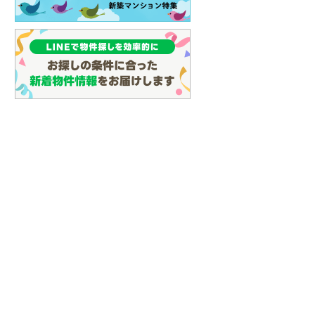
(
106
)
名古屋市営地下鉄鶴舞線
(
97
)
名古屋市営地下鉄名港線
(
39
)
OsakaMetro長堀鶴見緑地線
(
8
)
OsakaMetro谷町線
(
22
)
OsakaMetro千日前線
(
7
)
神戸市営地下鉄海岸線
(
3
)
福岡市地下鉄七隈線
(
124
)
函館市電宝来・谷地頭線
(
0
)
真岡鐵道
(
10
)
山形鉄道フラワー長井線
(
0
)
えちごトキめき鉄道妙高はねうまラ