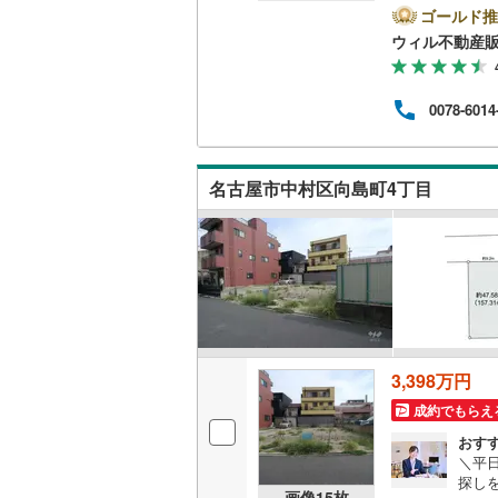
時間
ゴールド推
方へ
南武線
(
11
ウィル不動産
他隣
◎地
横浜線
(
72
ら徒歩
0078-6014
休日
相模線
(
43
連絡
ンよ
五日市線
(
名古屋市中村区向島町4丁目
篠ノ井線
(
常磐線（
伊東線
(
45
身延線
(
15
武豊線
(
39
3,398万円
関西本線（
成約でもらえ
おす
参宮線
(
3
)
＼平
探し
大糸線（J
画像
15
枚