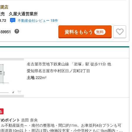
0時から午後7時まで”毎日”営業しています。事前にご予約頂きましたら営業
外でのご内覧もご対応いたします。＼本物件の他にも気になる物件がある
奨店
5
)
七尾線
(
2
)
/不動産業者間で不動産情報が共有されているので、名古屋市全域や、その
販売 久屋大通営業所
接エリアでもご内覧が可能です！ 【ウィル不動産販売 久屋大通営業所】
高山本線（JR西日本）
(
1
)
不動産会社レビュー 18件
4.72
下鉄東山線「栄」駅7A出口から徒歩1分、名城線「久屋大通」駅7A出口か
1分◎お子様が遊べるキッズスペースあり◎営業時間 10:00～19:00（定
JR西日本）
(
104
)
湖西線
(
183
)
資料をもらう
-59951
無料
無し） 上記時間はお電話が繋がりやすくなっております。ぜひお気軽にご
下さい！現地を見学される場合は「室内・現地を見学する（無料）」ボタ
福知山線
(
127
)
りご希望の日時をご記入いただけますとスムーズにご案内が可能です。
50
)
播但線
(
115
)
)
津山線
(
16
)
名古屋市営地下鉄東山線 「岩塚」駅 徒歩11分 他
愛知県名古屋市中村区日ノ宮町2丁目
)
伯備線
(
34
)
土地
222m
2
)
呉線
(
86
)
)
山口線
(
3
)
2
)
美祢線
(
0
)
る
因美線
(
16
)
すめポイント
吉田 奈央
ィル不動産販売～・南付の整形地・間口約11m。お車並列4台プランも可
草津線
(
63
)
前面道路10m以上・周辺は買い物施設充実・小中学校ともに1km圏内・ご