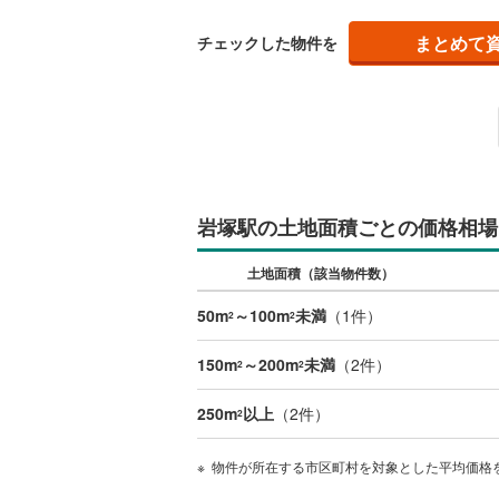
まとめて
チェックした物件を
いすみ鉄
IGRいわ
弘南鉄道
由利高原
長野電鉄
岩塚駅の土地面積ごとの価格相場
宇都宮ラ
土地面積（該当物件数）
鹿島臨海
50m
～100m
未満
（
1
件）
2
2
小湊鐵道
(
150m
～200m
未満
（
2
件）
2
2
上毛電気
250m
以上
（
2
件）
2
流鉄流山
物件が所在する市区町村を対象とした平均価格
京成本線
(