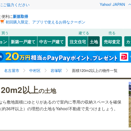
Yahoo! JAPAN
金にご協力ください
と便利に
新規取得
初回購入限定、アプリで使えるお得なクーポン
検索条件を保存しました
買う
建てる
売る
28
)
札沼線
(
7
)
建ち方、日当たり
ョン
新築一戸建て
中古一戸建て
注文住宅
土地
売却査定
カ
この検索条件の新着物件通知は、
マイページ
から設定できます。
室蘭本線
(
6
)
以上
（
2
）
角地
（
0
）
岩手
宮城
秋田
山形
21
)
富良野線
(
0
)
)
(
7
)
(
0
)
(
1
)
(
1
)
(
4
)
(
1
)
1
）
整形地
（
2
）
岩塚駅、価格未定を含む、建築条件付き土地を含む、土
神奈川
埼玉
千葉
茨城
1
)
釧網本線
(
0
)
名古屋市
中村区
岩塚駅
面積120m2以上の物件一覧
地120
m
以上
2
契約、入居関連など
1
)
水郡線
(
133
)
星ケ丘
長野
富山
石川
福井
2
)
(
20
)
(
21
)
(
20
)
(
20
)
(
12
)
20m2以上
（
0
）
第一種低層住居専用地域
（
1
）
の土地
(
27
)
8
)
上越線
(
47
)
閉じる
閉じる
お気に入りリストを見る
お気に入りリストを見る
閉じる
閉じる
岐阜
静岡
三重
土地なら敷地面積にゆとりがあるので室内に専用の収納スペースを確保
検索条件を保存する
8
)
水戸線
(
46
)
（約36坪以上）の理想の土地をYahoo!不動産で見つけましょう。
)
仙山線
(
156
)
マイページ
駅が始発駅
（
0
）
海まで2km以内
（
0
）
兵庫
京都
滋賀
奈良
)
気仙沼線
(
3
)
応