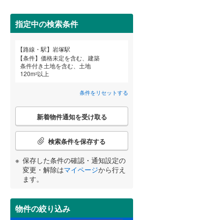
田沢湖線
(
5
)
指定中の検索条件
八戸線
(
0
)
磐越西線
(
33
)
詳しく見る
路線・駅
岩塚駅
宮崎
鹿児島
沖縄
条件
価格未定を含む、建築
陸羽西線
(
1
)
条件付き土地を含む、土地
120
m
以上
2
左沢線
(
23
)
条件をリセットする
津軽線
(
2
)
する
る
条件をリセットする
条件をリセットする
条件をリセットする
条件をリセットする
条件をリセットする
条件をリセットする
こ
信越本線
(
34
)
新着物件通知を受け取る
の
検
弥彦線
(
0
)
索
検索条件を保存する
条
総武本線
(
588
)
件
保存した条件の確認・通知設定の
で
変更・解除は
マイページ
から行え
通
ます。
京葉線
(
42
)
知
を
久留里線
(
179
)
受
物件の絞り込み
け
山手線
(
36
)