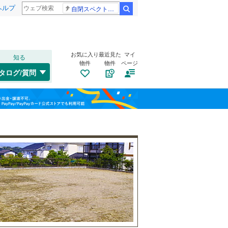
ヘルプ
自閉スペクトラム症
検索
お気に入り
最近見た
マイ
知る
物件
物件
ページ
千歳線
(
8
)
タログ/質問
日高本線
(
0
)
南道路
（
2
）
福島
宗谷本線
(
0
)
(
0
)
(
0
)
(
6
)
古家あり
（
1
）
栃木
群馬
山梨
東北本線
(
859
)
川越線
(
198
)
藤が丘
(
40
)
吾妻線
(
26
)
日光線
(
117
)
仙石線
(
154
)
小学校まで1km以内
（
2
）
和歌山
大船渡線
(
1
)