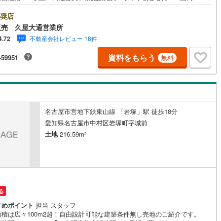
に合わせた建物プランもご準備可能〇毎日夜7時まで営業！当社は毎日営業
)
片町線
(
42
)
おります。水曜や土日祝日でもご対応可能です。朝10時～夜7時までが営業
奨店
ですが、事前にご希望いただけましたら、時間外のご対応も可能です。お
販売 久屋大通営業所
)
関西空港線
(
2
)
終わりにご相談に来店されるお客様も多くいらっしゃいます！お気軽にご
不動産会社レビュー 18件
4.72
ください。
東線
(
11
)
本四備讃線
(
7
)
資料をもらう
-59951
無料
予土線
(
0
)
徳島線
(
5
)
)
土讃線
(
9
)
名古屋市営地下鉄東山線 「岩塚」駅 徒歩18分
線
(
476
)
香椎線
(
61
)
愛知県名古屋市中村区岩塚町字城前
土地
216.59m
2
)
肥薩線
(
3
)
18
)
唐津線
(
1
)
2
)
大村線
(
1
)
る
66
)
日豊本線
(
299
)
すめポイント
担当 スタッフ
)
吉都線
(
10
)
面積は広々100m2超！自由設計可能な建築条件無し売地のご紹介です。