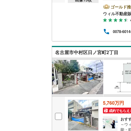
前1
時間
ゴールド推
越美北線
(
方へ
ウィル不動産
他隣
氷見線
(
2
)
◎地
ら徒歩
紀勢本線（
0078-6014
休日
連絡
桜島線
(
1
)
ンよ
加古川線
(
名古屋市中村区日ノ宮町2丁目
赤穂線
(
38
宇野線
(
26
福塩線
(
66
岩徳線
(
22
5,760万円
小野田線
(
成約でもらえ
舞鶴線
(
1
)
おす
～ウ
木次線
(
1
)
能・