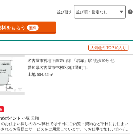
島根
岡山
広島
山口
釜石線
(
0
)
ン内見(相談)可
（
0
）
IT重説可
（
0
）
並び替え
花輪線
(
1
)
香川
愛媛
高知
保存した条件を見る
磐越東線
(
37
)
資料をもらう
ン対応とは？
無料
佐賀
長崎
熊本
大分
陸羽東線
(
23
)
人気物件TOP10入り
57
)
米坂線
(
0
)
名古屋市営地下鉄東山線 「岩塚」駅 徒歩10分 他
五能線
(
0
)
この条件で検索する
この条件で検索する
この条件で検索する
この条件で検索する
この条件で検索する
この条件で検索する
市区町村以下を選択
市区町村を選択す
駅を選択する
愛知県名古屋市中村区畑江通6丁目
5
)
白新線
(
5
)
土地
504.42m
2
越後線
(
17
)
ライン（宇都宮～逗子）
湘南新宿ライン（前橋～小田原）
円
(
641
)
る
7
)
内房線
(
477
)
すめポイント
小塚 天翔
3
)
鹿島線
(
3
)
日のお住まい探しの方へ/弊社では平日にご内覧・契約など平日にお住まい
をされるお客様にサービスをご用意しています。＼お仕事で忙しい方へ/午
0時から午後7時まで”毎日”営業しています。事前にご予約頂きましたら営業
8
)
東海道本線
(
342
)