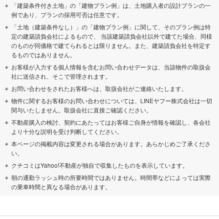
「建築条件付き土地」の「建物プラン例」は、土地購入者の設計プランの一
例であり、プランの採用可否は任意です。
「土地（建築条件なし）」の「建物プラン例」に関して、そのプラン例は特
定の建築請負会社によるもので、 当該建築請負会社以外で建てた場合、同様
のものが同価格で建てられるとは限りません。また、建築請負会社を特定す
るものではありません。
お客様が入力する個人情報を含むお問い合わせデータは、当該物件の取扱会
社に送信され、そこで管理されます。
お問い合わせをされたお客様へは、取扱会社がご連絡いたします。
物件に関するお客様のお問い合わせについては、LINEヤフー株式会社は一切
関与いたしません。取扱会社に直接ご確認ください。
不動産購入の検討、契約にあたってはお客様ご自身が情報を確認し、各会社
より十分な説明を受け判断してください。
本ページの掲載内容は変更される場合があります。あらかじめご了承くださ
い。
クチコミはYahoo!不動産が独自で収集したものを表示しています。
朝の通勤ラッシュ時の所要時間ではありません。時間帯などによっては実際
の乗車時間と異なる場合があります。