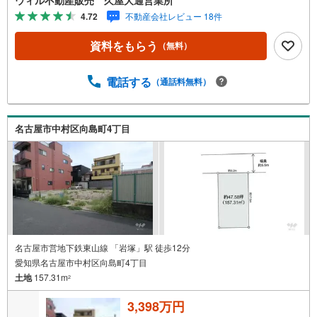
も気になる物件がある方へ/不動産業者間で不動産情報が共
4.72
不動産会社レビュー 18件
有されているので、名古屋市全域や、その他隣接エリアで
もご内覧が可能です！ 【ウィル不動産販売 久屋大通営業
資料をもらう
（無料）
所】◎地下鉄東山線「栄」駅7A出口から徒歩1分、名城線
「久屋大通」駅7A出口から徒歩1分◎お子様が遊べるキッ
ズスペースあり◎営業時間 10:00～19:00（定休日無し） 上
電話する
（通話料無料）
記時間はお電話が繋がりやすくなっております。ぜひお気
軽にご連絡下さい！現地を見学される場合は「室内・現地
を見学する（無料）」ボタンよりご希望の日時をご記入い
名古屋市中村区向島町4丁目
ただけますとスムーズにご案内が可能です。
名古屋市営地下鉄東山線 「岩塚」駅 徒歩12分
愛知県名古屋市中村区向島町4丁目
土地
157.31m
2
3,398万円