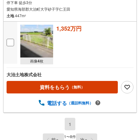
停下車 徒歩3分
愛知県海部郡大治町大字砂子字仁王田
土地
447m
2
1,352万円
画像
4
枚
大治土地株式会社
資料をもらう
（無料）
電話する
（通話料無料）
1
1
〜
8
件
前へ
次へ