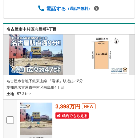
せていただいています。お客様ひとりひとりが理想の住宅
電話する
（通話料無料）
と出会い、住宅ローンやその他のサービスの内容にもご満
足いただき、ご納得されるまで、お付き合いをさせていた
だきます。私たちが携わる不動産ビジネスでは安全で安心
な取引を実現することはプロとしての使命です。営業スタ
名古屋市中村区向島町4丁目
ッフを管理職が常にサポートする体制で、ダブルチェック
はもちろん何度も報告と確認を繰り返し、取引の安全性を
追求しています。ご覧いただきありがとうございます！
名古屋市営地下鉄東山線 「岩塚」駅 徒歩12分
愛知県名古屋市中村区向島町4丁目
土地
157.31m
2
3,398万円
NEW
成約でもらえる