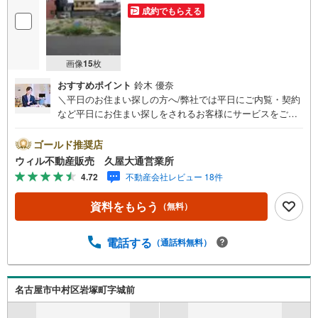
成約でもらえる
画像
15
枚
おすすめポイント
鈴木 優奈
＼平日のお住まい探しの方へ/弊社では平日にご内覧・契約
など平日にお住まい探しをされるお客様にサービスをご用
意しています。＼お仕事で忙しい方へ/午前10時から午後7
時まで”毎日”営業しています。事前にご予約頂きましたら営
ゴールド推奨店
業時間外でのご内覧もご対応いたします。＼本物件の他に
ウィル不動産販売 久屋大通営業所
も気になる物件がある方へ/不動産業者間で不動産情報が共
4.72
不動産会社レビュー 18件
有されているので、名古屋市全域や、その他隣接エリアで
もご内覧が可能です！ 【ウィル不動産販売 久屋大通営業
資料をもらう
（無料）
所】◎地下鉄東山線「栄」駅7A出口から徒歩1分、名城線
「久屋大通」駅7A出口から徒歩1分◎お子様が遊べるキッ
ズスペースあり◎営業時間 10:00～19:00（定休日無し） 上
電話する
（通話料無料）
記時間はお電話が繋がりやすくなっております。ぜひお気
軽にご連絡下さい！現地を見学される場合は「室内・現地
を見学する（無料）」ボタンよりご希望の日時をご記入い
名古屋市中村区岩塚町字城前
ただけますとスムーズにご案内が可能です。