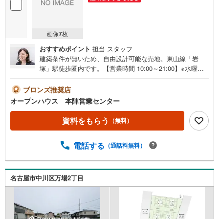
画像
7
枚
おすすめポイント
担当 スタッフ
建築条件が無いため、自由設計可能な売地。東山線「岩
塚」駅徒歩圏内です。【営業時間 10:00～21:00】※水曜定
休上記時間はお電話が繋がりやすくなっております。ぜひ
お気軽にご連絡ください！現地を見学される場合は「室
ブロンズ推奨店
内・現地を見学する（無料）」ボタンよりご希望の日時を
オープンハウス 本陣営業センター
ご記入いただけますとスムーズにご案内が可能です。◎現
地のご案内について・平日や夜遅い時間帯もご案内が可
資料をもらう
（無料）
能 ※定休日を除く・経験豊富なスタッフが物件詳細を丁寧
にご説明いたします。・車でご自宅や最寄り駅等、ご指定
電話する
（通話料無料）
の場所まで送迎します。・チャイルドシートのご用意ござ
います。◎個別FP相談会 無料物件のご紹介だけでなく住
宅ローン・資金のご相談、まずは家探しについて話を聞き
たいという方も大歓迎です！年間8000棟以上の限定物件を
名古屋市中川区万場2丁目
発表しているオープンハウスだから出会える物件が多数ご
ざいます。ぜひお気軽にご連絡・ご相談ください！※限定物
件:当社のみ、もしくは当社を含めた数社でのみご紹介可能
なオープンハウス・ディベロップメントの物件