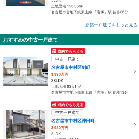
土地面積 156.36m
2
名古屋市営地下鉄東山線 「岩塚」駅 徒歩26分
成約でもらえる
新築一戸建てをもっと見る
新築一戸建て
おすすめの中古一戸建て
名古屋市中村区日ノ宮町3丁目
4,680万円
成約でもらえる
4LDK
中古一戸建て
土地面積 104.64m
2
名古屋市営地下鉄東山線 「岩塚」駅 徒歩11分
名古屋市中村区剣町
3,390万円
2SLDK
土地面積 83.51m
2
名古屋市営地下鉄東山線 「岩塚」駅 徒歩13分
成約でもらえる
中古一戸建て
名古屋市中村区沖田町
3,980万円
3LDK