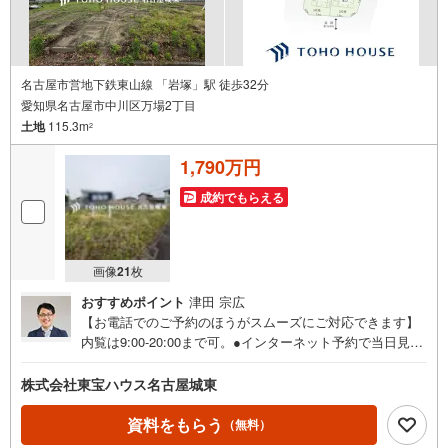
名古屋市営地下鉄東山線 「岩塚」駅 徒歩32分
愛知県名古屋市中川区万場2丁目
土地
115.3m
2
1,790万円
成約でもらえる
画像
21
枚
おすすめポイント
津田 宗広
【お電話でのご予約のほうがスムーズにご対応できます】
内覧は9:00-20:00まで可。●インターネット予約で当日見学
が可能です●（1）［室内・現地を見学する］をクリック
（2）本日～4日以内をご希望の方は「ご要望・ご質問欄」
株式会社東宝ハウス名古屋城東
に希望日時をご記入ください！《東宝ハウス名古屋城東の
こだわり》スタッフ一同、すべてのお客様に対して、自分
資料をもらう
（無料）
の家族や仲の良い友人に対するときと同じ気持ちで接客さ