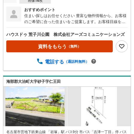
画像
16
枚
おすすめポイント
住まい探しはお任せください 豊富な物件情報から、お客様
のご希望に合った住まいをご提案します。お客様目線を大
切に、住宅ローンも含めて丁寧にサポートいたします。ハ
ウスドゥ荒子川公園■ 名古屋駅へ直通アクセスの好立地地
ハウスドゥ 荒子川公園 株式会社アーズコミュニケーションズ
下鉄東山線「岩塚」駅まで徒歩12分。岩塚駅から「名古
屋」駅までは直通9分という近さで、通勤・通学や休日のお
資料をもらう
（無料）
出かけにも大変便利な住環境です。■ 自由な家づくりが叶
う広さ敷地面積は約47.58坪とゆとりがあり、名古屋市内で
電話する
（通話料無料）
は貴重な広さを確保しています。建築条件はございません
ので、お好きなハウスメーカーや工務店でこだわりのマイ
ホームを建築いただけます。■ 利便性と落ち着きが共存北
側公道（幅員約5.5m）に面した、間口約9.2mの整形地で
海部郡大治町大字砂子字仁王田
す。更地渡しのため、解体費用を抑えてスムーズな建築が
可能です。小中学校も徒歩圏内に揃い、都心への近さと暮
らしやすさを両立したエリアです。
名古屋市営地下鉄東山線 「岩塚」駅 バス9分 市バス「吉津一丁目」停 バス