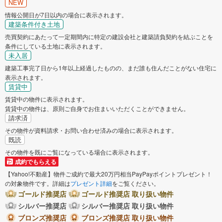
NEW
情報公開日が7日以内の場合に表示されます。
建築条件付き土地
売買契約にあたって一定期間内に特定の建設会社と建築請負契約を結ぶことを
条件にしている土地に表示されます。
未入居
建築工事完了日から1年以上経過したものの、まだ誰も住んだことがない住宅に
表示されます。
賃貸中
賃貸中の物件に表示されます。
賃貸中の物件は、原則ご自身でお住まいいただくことができません。
請求済
その物件が資料請求・お問い合わせ済みの場合に表示されます。
既読
その物件を既にご覧になっている場合に表示されます。
成約でもらえる
【Yahoo!不動産】物件ご成約で最大20万円相当PayPayポイントプレゼント！
の対象物件です。詳細は
プレゼント詳細
をご覧ください。
ゴールド推奨店
ゴールド推奨店 取り扱い物件
シルバー推奨店
シルバー推奨店 取り扱い物件
ブロンズ推奨店
ブロンズ推奨店 取り扱い物件