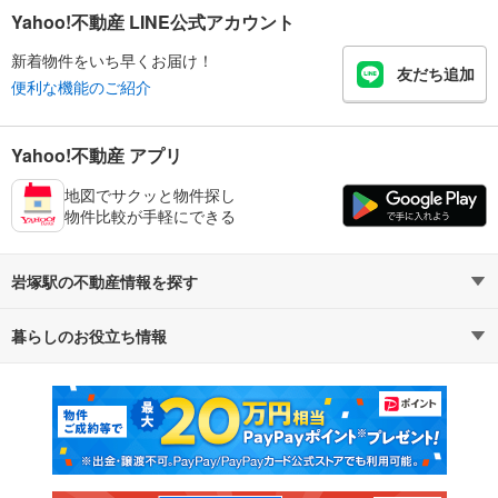
Yahoo!不動産 LINE公式アカウント
新着物件をいち早くお届け！
友だち追加
便利な機能のご紹介
Yahoo!不動産 アプリ
地図でサクッと物件探し
物件比較が手軽にできる
岩塚駅の不動産情報を探す
暮らしのお役立ち情報
不動産・住宅
賃貸住宅
マンションカタログ
教えて！住まいの先生
新築マンション
中古マンション
新築一戸建て
中古一戸建て