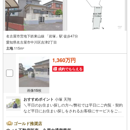
名古屋市営地下鉄東山線 「岩塚」駅 徒歩47分
愛知県名古屋市中川区吉津2丁目
土地
115m
2
1,360万円
成約でもらえる
画像
15
枚
おすすめポイント
小塚 天翔
＼平日のお住まい探しの方へ/弊社では平日にご内覧・契約
など平日にお住まい探しをされるお客様にサービスをご用
意しています。＼お仕事で忙しい方へ/午前10時から午後7
時まで”毎日”営業しています。事前にご予約頂きましたら営
ゴールド推奨店
業時間外でのご内覧もご対応いたします。＼本物件の他に
ウィル不動産販売 久屋大通営業所