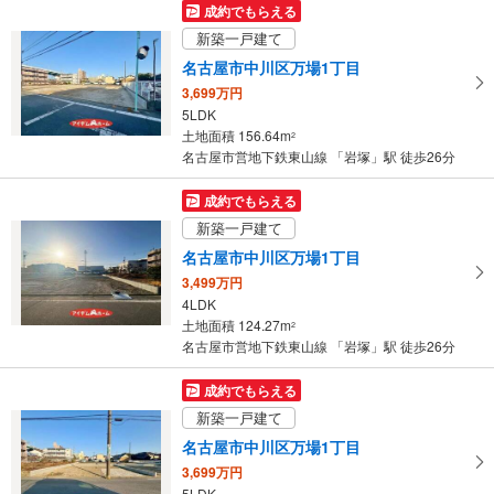
マ
成約でもらえる
イ
新築一戸建て
ペ
名古屋市中川区万場1丁目
ー
3,699万円
ジ
5LDK
に
土地面積 156.64m
2
保
名古屋市営地下鉄東山線 「岩塚」駅 徒歩26分
存
す
成約でもらえる
る
新築一戸建て
名古屋市中川区万場1丁目
3,499万円
4LDK
土地面積 124.27m
2
名古屋市営地下鉄東山線 「岩塚」駅 徒歩26分
成約でもらえる
新築一戸建て
名古屋市中川区万場1丁目
3,699万円
5LDK