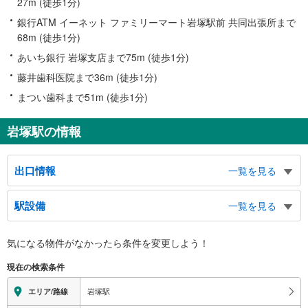
27m (徒歩1分)
銀行ATM イーネット ファミリーマート岩塚駅前 共同出張所まで
68m (徒歩1分)
あいち銀行 岩塚支店まで75m (徒歩1分)
藤井歯科医院まで36m (徒歩1分)
まつい歯科まで51m (徒歩1分)
岩塚駅の情報
出口情報
一覧を見る
１出口
駅設備
一覧を見る
市バス ３・４番のりば、御田中学校、岩塚本通１−３丁目、岩塚町１−３丁
目、豊国通６丁目、並木１丁目
バリアフリー状況
２出口
気になる物件がなかったら
条件を変更しよう！
※段差なしでの移動経路
（利用時間 ６：００～２３：００）、市バス ２・６番のりば、県営向島住
（○：有り △：要駅員設備 ×：無し）
現在の検索条件
宅、岩塚本通１−３丁目、五反城町１−８丁目、二瀬町、上石川町４・５丁目、
地上⇔改札⇔ホーム：○
向島町４・５丁目
エレベータ
岩塚駅
エリア/路線
３出口
・ホーム⇔改札