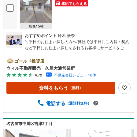
成約でもらえる
画像
15
枚
おすすめポイント
鈴木 優奈
＼平日のお住まい探しの方へ/弊社では平日にご内覧・契約
など平日にお住まい探しをされるお客様にサービスをご用
意しています。＼お仕事で忙しい方へ/午前10時から午後7
時まで”毎日”営業しています。事前にご予約頂きましたら営
ゴールド推奨店
業時間外でのご内覧もご対応いたします。＼本物件の他に
ウィル不動産販売 久屋大通営業所
も気になる物件がある方へ/不動産業者間で不動産情報が共
4.72
不動産会社レビュー 18件
有されているので、名古屋市全域や、その他隣接エリアで
もご内覧が可能です！ 【ウィル不動産販売 久屋大通営業
資料をもらう
（無料）
所】◎地下鉄東山線「栄」駅7A出口から徒歩1分、名城線
「久屋大通」駅7A出口から徒歩1分◎お子様が遊べるキッ
ズスペースあり◎営業時間 10:00～19:00（定休日無し） 上
電話する
（通話料無料）
記時間はお電話が繋がりやすくなっております。ぜひお気
軽にご連絡下さい！現地を見学される場合は「室内・現地
を見学する（無料）」ボタンよりご希望の日時をご記入い
名古屋市中川区吉津2丁目
ただけますとスムーズにご案内が可能です。