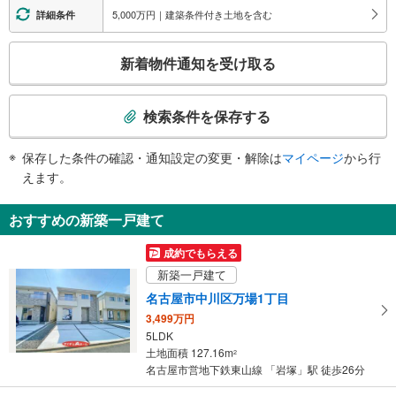
市バス １番のりば、千成小学校、あいち銀行、沖田町、畑江通８・９丁目、
・１番出口西側
5,000万円｜建築条件付き土地を含む
詳細条件
鈍池町１−３丁目、豊国通４丁目、日ノ宮町１−５丁目
エスカレータ
４出口
こ
・ホーム⇔改札
新着物件通知を受け取る
（利用時間 ６：００～２３：００）、市バス ５番のりば、名古屋銀行、畑
・１番出口
の
江通８・９丁目、鳥森町３−８丁目、豊国通６丁目
・２番出口（６時～２３時）途中一部
検
・３番出口途中一部
索
検索条件を保存する
・４番出口（６時～２３時）途中一部
条
トイレ
件
保存した条件の確認・通知設定の変更・解除は
マイページ
から行
《多機能トイレ》
で
えます。
・改札外（４番出口方面）
通
スロープ
知
おすすめの新築一戸建て
・改札外（多機能トイレ付近）
を
その他
受
成約でもらえる
・ＡＥＤ
け
新築一戸建て
取
名古屋市中川区万場1丁目
る
3,499万円
・
5LDK
条
土地面積 127.16m
2
件
名古屋市営地下鉄東山線 「岩塚」駅 徒歩26分
を