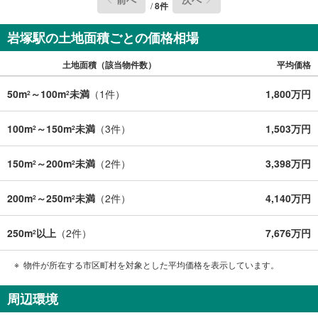
/
8
件
岩塚駅の土地面積ごとの価格相場
土地面積（該当物件数）
平均価格
50m
～100m
未満
（
1
件）
1,800万円
2
2
100m
～150m
未満
（
3
件）
1,503万円
2
2
150m
～200m
未満
（
2
件）
3,398万円
2
2
200m
～250m
未満
（
2
件）
4,140万円
2
2
250m
以上
（
2
件）
7,676万円
2
物件が所在する市区町村を対象とした平均価格を表示しています。
周辺環境