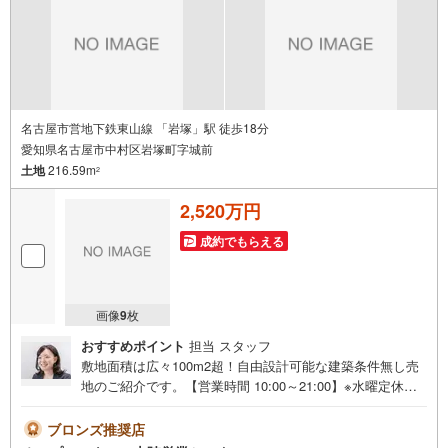
名古屋市営地下鉄東山線 「岩塚」駅 徒歩18分
愛知県名古屋市中村区岩塚町字城前
土地
216.59m
2
2,520万円
成約でもらえる
画像
9
枚
おすすめポイント
担当 スタッフ
敷地面積は広々100m2超！自由設計可能な建築条件無し売
地のご紹介です。【営業時間 10:00～21:00】※水曜定休上
記時間はお電話が繋がりやすくなっております。ぜひお気
軽にご連絡ください！現地を見学される場合は「室内・現
ブロンズ推奨店
地を見学する（無料）」ボタンよりご希望の日時をご記入