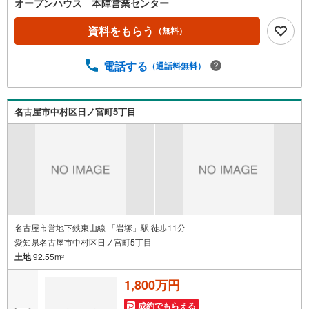
オープンハウス 本陣営業センター
いただけますとスムーズにご案内が可能です。◎現地のご
案内について・平日や夜遅い時間帯もご案内が可能 ※定休
資料をもらう
（無料）
日を除く・経験豊富なスタッフが物件詳細を丁寧にご説明
いたします。・車でご自宅や最寄り駅等、ご指定の場所ま
電話する
（通話料無料）
で送迎します。・チャイルドシートのご用意ございます。
◎個別FP相談会 無料物件のご紹介だけでなく住宅ロー
ン・資金のご相談、まずは家探しについて話を聞きたいと
いう方も大歓迎です！年間8000棟以上の限定物件を発表し
名古屋市中村区日ノ宮町5丁目
ているオープンハウスだから出会える物件が多数ございま
す。ぜひお気軽にご連絡・ご相談ください！※限定物件:当
社のみ、もしくは当社を含めた数社でのみご紹介可能なオ
ープンハウス・ディベロップメントの物件
名古屋市営地下鉄東山線 「岩塚」駅 徒歩11分
愛知県名古屋市中村区日ノ宮町5丁目
土地
92.55m
2
1,800万円
成約でもらえる