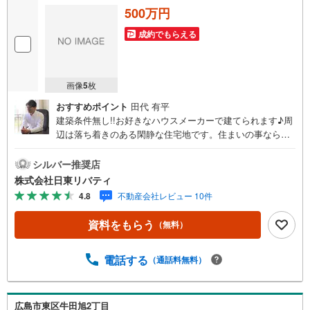
500万円
成約でもらえる
画像
5
枚
おすすめポイント
田代 有平
建築条件無し!!お好きなハウスメーカーで建てられます♪周
辺は落ち着きのある閑静な住宅地です。住まいの事ならマ
ツダスタジアム近くの日東リバティへ!!チラシやネット広告
に載っていない物件もご紹介できます。広島市内はもちろ
シルバー推奨店
ん廿日市から呉・東広島まで6000物件の豊富な情報量!!
株式会社日東リバティ
「実際に自分自身が住む家を見て納得して買いたい」広告
4.8
不動産会社レビュー 10件
では分かり難い物件の長所や短所を現地でご確認できま
す。お気軽にお問い合わせ下さい。TV電話やLINE等でオン
資料をもらう
（無料）
ライン案内も可能です。お気軽にお申し付け下さい。「住
まいを通じた出逢いを大切に」をモットーに、創業以来多
くのお客様に信頼と信用を頂き、広島県下でも有数の不動
電話する
（通話料無料）
産グループへ成長することができました。「人と人、心と
心」これからもこの精神を大切に、お客様へのサポートを
させて頂きます。株式会社日東リバティ〒732-0818広島市
広島市東区牛田旭2丁目