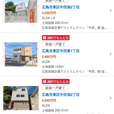
新築一戸建て
取
広島市東区牛田旭2丁目
る
4,598万円
・
3LDK＋S
条
土地面積 200.31m
2
件
広島高速交通アストラムライン 「牛田」駅 徒歩14分
を
マ
成約でもらえる
イ
新築一戸建て
ペ
広島市東区牛田東1丁目
ー
5,480万円
ジ
4LDK
に
土地面積 103m
2
保
広島高速交通アストラムライン 「牛田」駅 徒歩23分
存
す
成約でもらえる
る
新築一戸建て
広島市東区牛田旭2丁目
4,598万円
4LDK
土地面積 200.31m
2