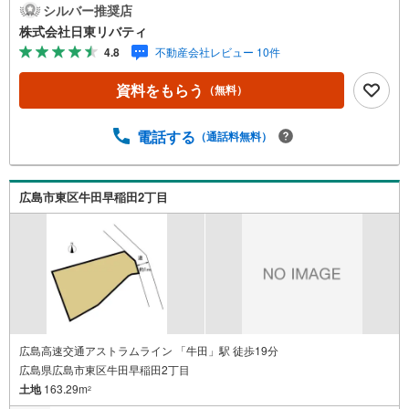
リバティへ!!チラシやネット広告に載っていない物件もご紹
シルバー推奨店
介できます。広島市内はもちろん廿日市から呉・東広島ま
株式会社日東リバティ
で6000物件の豊富な情報量!!「実際に自分自身が住む家を
4.8
不動産会社レビュー 10件
見て納得して買いたい」広告では分かり難い物件の長所や
短所を現地でご確認できます。お気軽にお問い合わせ下さ
資料をもらう
（無料）
い。TV電話やLINE等でオンライン案内も可能です。お気軽
にお申し付け下さい。「住まいを通じた出逢いを大切に」
をモットーに、創業以来多くのお客様に信頼と信用を頂
電話する
（通話料無料）
き、広島県下でも有数の不動産グループへ成長することが
できました。「人と人、心と心」これからもこの精神を大
切に、お客様へのサポートをさせて頂きます。株式会社日
広島市東区牛田早稲田2丁目
東リバティ〒732-0818広島市南区段原日出2丁目2-22-2F
広島高速交通アストラムライン 「牛田」駅 徒歩19分
広島県広島市東区牛田早稲田2丁目
土地
163.29m
2