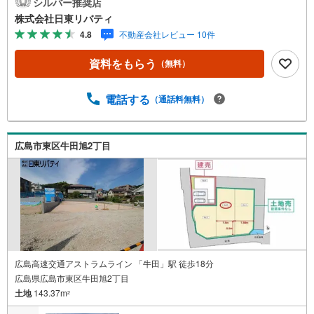
シルバー推奨店
ちろん廿日市から呉・東広島まで6000物件の豊富な情報
株式会社日東リバティ
量!!「実際に自分自身が住む家を見て納得して買いたい」広
4.8
不動産会社レビュー 10件
告では分かり難い物件の長所や短所を現地でご確認できま
す。お気軽にお問い合わせ下さい。TV電話やLINE等でオン
資料をもらう
（無料）
ライン案内も可能です。お気軽にお申し付け下さい。「住
まいを通じた出逢いを大切に」をモットーに、創業以来多
くのお客様に信頼と信用を頂き、広島県下でも有数の不動
電話する
（通話料無料）
産グループへ成長することができました。「人と人、心と
心」これからもこの精神を大切に、お客様へのサポートを
させて頂きます。株式会社日東リバティ〒732-0818広島市
広島市東区牛田旭2丁目
南区段原日出2丁目2-22-2F
広島高速交通アストラムライン 「牛田」駅 徒歩18分
広島県広島市東区牛田旭2丁目
土地
143.37m
2