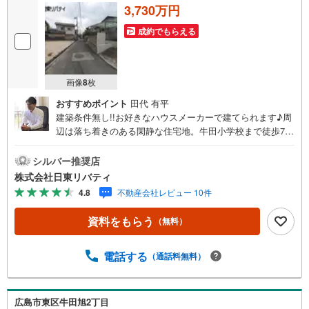
3,730万円
成約でもらえる
画像
8
枚
おすすめポイント
田代 有平
建築条件無し!!お好きなハウスメーカーで建てられます♪周
辺は落ち着きのある閑静な住宅地。牛田小学校まで徒歩7分
の立地です。住まいの事ならマツダスタジアム近くの日東
リバティへ!!チラシやネット広告に載っていない物件もご紹
シルバー推奨店
介できます。広島市内はもちろん廿日市から呉・東広島ま
株式会社日東リバティ
で6000物件の豊富な情報量!!「実際に自分自身が住む家を
4.8
不動産会社レビュー 10件
見て納得して買いたい」広告では分かり難い物件の長所や
短所を現地でご確認できます。お気軽にお問い合わせ下さ
資料をもらう
（無料）
い。TV電話やLINE等でオンライン案内も可能です。お気軽
にお申し付け下さい。「住まいを通じた出逢いを大切に」
をモットーに、創業以来多くのお客様に信頼と信用を頂
電話する
（通話料無料）
き、広島県下でも有数の不動産グループへ成長することが
できました。「人と人、心と心」これからもこの精神を大
切に、お客様へのサポートをさせて頂きます。株式会社日
広島市東区牛田旭2丁目