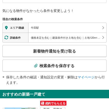
バリアフリー状況
気になる物件がなかったら
条件を変更しよう！
※段差なしでの移動経路
（○：有り △：要駅員設備 ×：無し）
現在の検索条件
地上⇔改札⇔ホーム：○
（※各改札⇔反対側のホームへの改札内移動：×）
牛田駅
エリア/路線
スロープ
・各ホーム⇔各改札
価格未定を含む｜建築条件付き土地を含む｜土地120
m
以上
詳細条件
2
その他
こ
・点字案内（券売機）
新着物件通知を受け取る
※駅員無配置駅（連絡先：豊田市駅）
の
検
索
検索条件を保存する
条
件
保存した条件の確認・通知設定の変更・解除は
マイページ
から行
で
えます。
通
知
おすすめの新築一戸建て
を
受
成約でもらえる
け