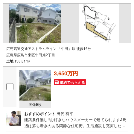
南区段原日出2丁目2-22-2F
広島高速交通アストラムライン 「牛田」駅 徒歩16分
広島県広島市東区牛田旭2丁目
土地
138.81m
2
3,650万円
成約でもらえる
画像
9
枚
おすすめポイント
田代 有平
建築条件無し!!お好きなハウスメーカーで建てられます♪周
辺は落ち着きのある閑静な住宅街。生活施設も充実した暮
らしやすい住環境です!!住まいの事ならマツダスタジアム近