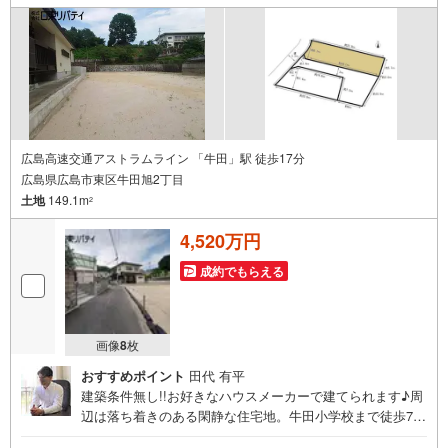
東リバティ〒732-0818広島市南区段原日出2丁目2-22-2F
広島高速交通アストラムライン 「牛田」駅 徒歩17分
広島県広島市東区牛田旭2丁目
土地
149.1m
2
4,520万円
成約でもらえる
画像
8
枚
おすすめポイント
田代 有平
建築条件無し!!お好きなハウスメーカーで建てられます♪周
辺は落ち着きのある閑静な住宅地。牛田小学校まで徒歩7分
の立地です。住まいの事ならマツダスタジアム近くの日東