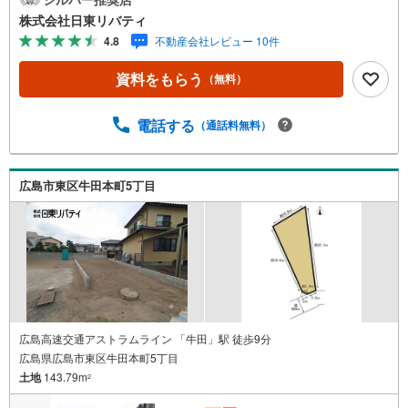
できます。広島市内はもちろん廿日市から呉・東広島まで6
株式会社日東リバティ
000物件の豊富な情報量!!「実際に自分自身が住む家を見て
4.8
不動産会社レビュー 10件
納得して買いたい」広告では分かり難い物件の長所や短所
を現地でご確認できます。お気軽にお問い合わせ下さい。T
資料をもらう
（無料）
V電話やLINE等でオンライン案内も可能です。お気軽にお
申し付け下さい。「住まいを通じた出逢いを大切に」をモ
ットーに、創業以来多くのお客様に信頼と信用を頂き、広
電話する
（通話料無料）
島県下でも有数の不動産グループへ成長することができま
した。「人と人、心と心」これからもこの精神を大切に、
お客様へのサポートをさせて頂きます。株式会社日東リバ
広島市東区牛田本町5丁目
ティ〒732-0818広島市南区段原日出2丁目2-22-2F
広島高速交通アストラムライン 「牛田」駅 徒歩9分
広島県広島市東区牛田本町5丁目
土地
143.79m
2