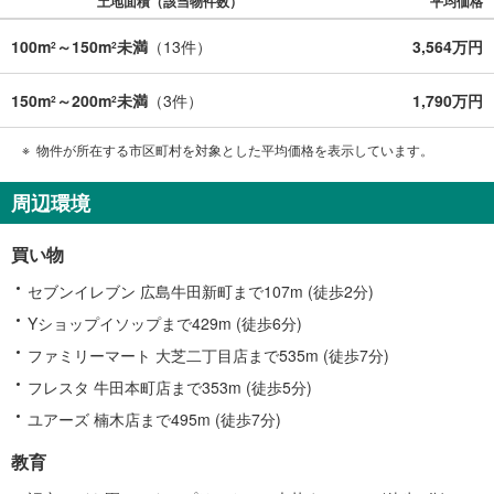
土地面積（該当物件数）
平均価格
100m
～150m
未満
（
13
件）
3,564万円
2
2
150m
～200m
未満
（
3
件）
1,790万円
2
2
物件が所在する市区町村を対象とした平均価格を表示しています。
周辺環境
買い物
セブンイレブン 広島牛田新町まで107m (徒歩2分)
Yショップイソップまで429m (徒歩6分)
ファミリーマート 大芝二丁目店まで535m (徒歩7分)
フレスタ 牛田本町店まで353m (徒歩5分)
ユアーズ 楠木店まで495m (徒歩7分)
教育