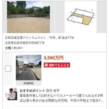
広島高速交通アストラムライン 「牛田」駅 徒歩17分
広島県広島市東区牛田旭2丁目
土地
148.3m
2
3,590万円
成約でもらえる
画像
8
枚
おすすめポイント
田代 有平
建築条件無し!!お好きなハウスメーカーで建てられます♪周
辺は落ち着きのある閑静な住宅地。牛田小学校まで徒歩7分
の立地です。住まいの事ならマツダスタジアム近くの日東