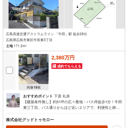
広島高速交通アストラムライン 「牛田」駅 徒歩28分
広島県広島市東区牛田東3丁目
土地
171.2m
2
2,380万円
成約でもらえる
画像
18
枚
おすすめポイント
下原 礼奈
【建築条件無し】約51坪の広々敷地・バス停徒歩1分！牛田
東三丁目。バス通りからほど近いエリアで、利便性と静け
さを感じる生活を送られてみませんか？・バス「牛田東二
丁目」バス停 徒歩1分 ・建築条件無し・解体更地渡し予
株式会社グッドトゥモロー
定・前面道路幅員約1m セットバック要。 ※建物手前ま