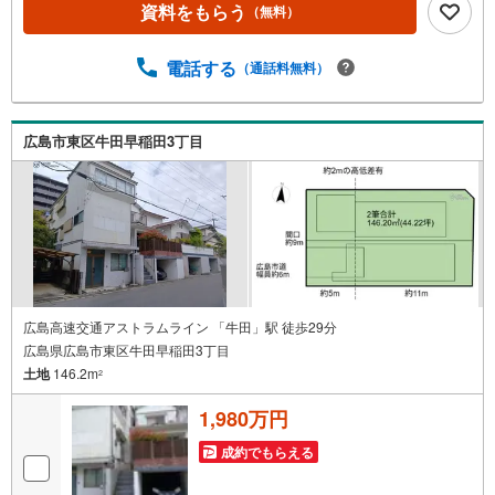
での道路幅員は約2.5mあるため、セットバック後は車両通
資料をもらう
（無料）
行可能。
電話する
（通話料無料）
広島市東区牛田早稲田3丁目
広島高速交通アストラムライン 「牛田」駅 徒歩29分
広島県広島市東区牛田早稲田3丁目
土地
146.2m
2
1,980万円
成約でもらえる