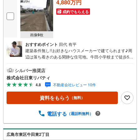
4,880万円
成約でもらえる
画像
9
枚
おすすめポイント
田代 有平
建築条件無し!!お好きなハウスメーカーで建てられます♪周
辺は落ち着きのある閑静な住宅地。牛田小学校まで徒歩5分
の立地です。住まいの事ならマツダスタジアム近くの日東
リバティへ!!チラシやネット広告に載っていない物件もご紹
シルバー推奨店
介できます。広島市内はもちろん廿日市から呉・東広島ま
株式会社日東リバティ
で6000物件の豊富な情報量!!「実際に自分自身が住む家を
4.8
不動産会社レビュー 10件
見て納得して買いたい」広告では分かり難い物件の長所や
短所を現地でご確認できます。お気軽にお問い合わせ下さ
資料をもらう
（無料）
い。TV電話やLINE等でオンライン案内も可能です。お気軽
にお申し付け下さい。「住まいを通じた出逢いを大切に」
をモットーに、創業以来多くのお客様に信頼と信用を頂
電話する
（通話料無料）
き、広島県下でも有数の不動産グループへ成長することが
できました。「人と人、心と心」これからもこの精神を大
切に、お客様へのサポートをさせて頂きます。株式会社日
広島市東区牛田東2丁目
東リバティ〒732-0818広島市南区段原日出2丁目2-22-2F