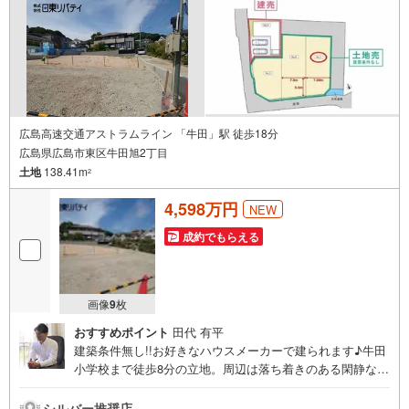
広島高速交通アストラムライン 「牛田」駅 徒歩18分
広島県広島市東区牛田旭2丁目
土地
138.41m
2
4,598万円
NEW
成約でもらえる
画像
9
枚
おすすめポイント
田代 有平
建築条件無し!!お好きなハウスメーカーで建られます♪牛田
小学校まで徒歩8分の立地。周辺は落ち着きのある閑静な住
宅地です。住まいの事ならマツダスタジアム近くの日東リ
バティへ!!チラシやネット広告に載っていない物件もご紹介
シルバー推奨店