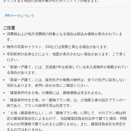
タップすると用語の意味が書かれたポップアップが開きます。
PRマークについて
ご注意
消費税および地方消費税の対象となる場合は税込み価格が表示されていま
す。
物件の写真やイラスト、CGなどは実際と異なる場合があります。
市区町村の合併などにより、地図が表示されない場合があります。ご了承く
ださい。
「新築一戸建て」には、完成後1年を経過している未入居物件が掲載されてい
る場合があります。
「新築一戸建て」には、販売住戸が複数の物件は、全ての住戸に該当しない
項目もあります。各問い合わせ先にご確認ください。
「建築条件付き土地」の価格には、建物価格は含まれません。
「建築条件付き土地」の「建物プラン例」は、土地購入者の設計プランの一
例であり、プランの採用可否は任意です。
「土地（建築条件なし）」の「建物プラン例」に関して、そのプラン例は特
定の建築請負会社によるもので、 当該建築請負会社以外で建てた場合、同様
のものが同価格で建てられるとは限りません。また、建築請負会社を特定す
るものではありません。