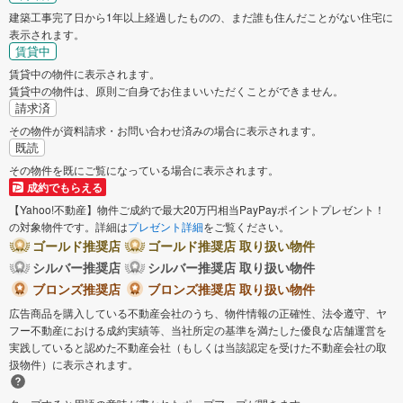
建築工事完了日から1年以上経過したものの、まだ誰も住んだことがない住宅に
表示されます。
賃貸中
賃貸中の物件に表示されます。
賃貸中の物件は、原則ご自身でお住まいいただくことができません。
請求済
その物件が資料請求・お問い合わせ済みの場合に表示されます。
既読
その物件を既にご覧になっている場合に表示されます。
成約でもらえる
【Yahoo!不動産】物件ご成約で最大20万円相当PayPayポイントプレゼント！
の対象物件です。詳細は
プレゼント詳細
をご覧ください。
ゴールド推奨店
ゴールド推奨店 取り扱い物件
シルバー推奨店
シルバー推奨店 取り扱い物件
ブロンズ推奨店
ブロンズ推奨店 取り扱い物件
広告商品を購入している不動産会社のうち、物件情報の正確性、法令遵守、ヤ
フー不動産における成約実績等、当社所定の基準を満たした優良な店舗運営を
実践していると認めた不動産会社（もしくは当該認定を受けた不動産会社の取
扱物件）に表示されます。