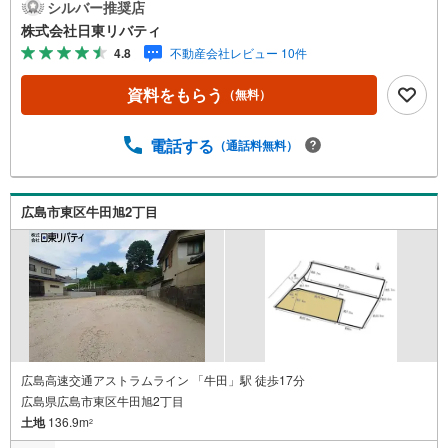
リバティへ!!チラシやネット広告に載っていない物件もご紹
シルバー推奨店
介できます。広島市内はもちろん廿日市から呉・東広島ま
株式会社日東リバティ
で6000物件の豊富な情報量!!「実際に自分自身が住む家を
4.8
不動産会社レビュー 10件
見て納得して買いたい」広告では分かり難い物件の長所や
短所を現地でご確認できます。お気軽にお問い合わせ下さ
資料をもらう
（無料）
い。TV電話やLINE等でオンライン案内も可能です。お気軽
にお申し付け下さい。「住まいを通じた出逢いを大切に」
をモットーに、創業以来多くのお客様に信頼と信用を頂
電話する
（通話料無料）
き、広島県下でも有数の不動産グループへ成長することが
できました。「人と人、心と心」これからもこの精神を大
切に、お客様へのサポートをさせて頂きます。株式会社日
広島市東区牛田旭2丁目
東リバティ〒732-0818広島市南区段原日出2丁目2-22-2F
広島高速交通アストラムライン 「牛田」駅 徒歩17分
広島県広島市東区牛田旭2丁目
土地
136.9m
2