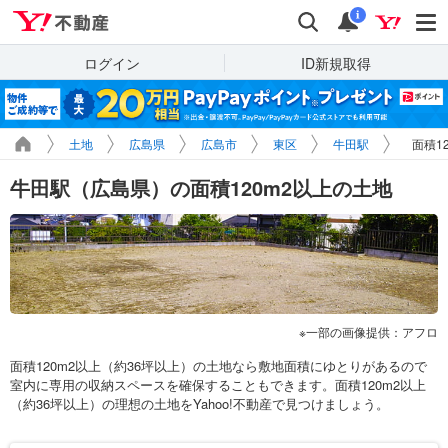
Yahoo!不動産
検索
通知
i
ログイン
ID新規取得
土地
広島県
広島市
東区
牛田駅
面積1
牛田駅（広島県）の面積120m2以上の土地
一部の画像提供：アフロ
面積120m2以上（約36坪以上）の土地なら敷地面積にゆとりがあるので
室内に専用の収納スペースを確保することもできます。面積120m2以上
（約36坪以上）の理想の土地をYahoo!不動産で見つけましょう。