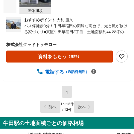
画像
15
枚
おすすめポイント
大利 勝久
バス停徒歩3分！牛田早稲田の閑静な高台で、光と風が抜け
る家づくり■東区牛田早稲田3丁目、土地面積約44.22坪のゆ
とりある整形地！■建築条件はありません。お好きなハウス
メーカー・工務店でこだわりのマイホームをご建築いただ
株式会社グッドトゥモロー
けます。■「早稲田団地郵便局前」バス停まで徒歩3分。毎
日の通勤・通学にも便利な立地です。
資料をもらう
（無料）
電話する
（通話料無料）
1
1
〜
13
件
前へ
次へ
/
13
件
牛田駅の土地面積ごとの価格相場