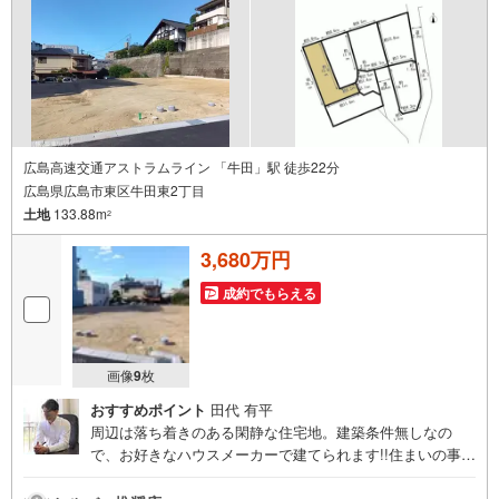
広島高速交通アストラムライン 「牛田」駅 徒歩22分
広島県広島市東区牛田東2丁目
土地
133.88m
2
3,680万円
成約でもらえる
画像
9
枚
おすすめポイント
田代 有平
周辺は落ち着きのある閑静な住宅地。建築条件無しなの
で、お好きなハウスメーカーで建てられます!!住まいの事な
らマツダスタジアム近くの日東リバティへ!!チラシやネット
広告に載っていない物件もご紹介できます。広島市内はも