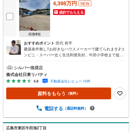
4,398万円
NEW
成約でもらえる
画像
9
枚
おすすめポイント
田代 有平
建築条件無し!!お好きなハウスメーカーで建てられます♪コ
ンビニ・スーパー近く生活利便良好。牛田小学校まで徒歩8
分の立地です。住まいの事ならマツダスタジアム近くの日
東リバティへ!!チラシやネット広告に載っていない物件もご
シルバー推奨店
紹介できます。広島市内はもちろん廿日市から呉・東広島
株式会社日東リバティ
まで6000物件の豊富な情報量!!「実際に自分自身が住む家
4.8
不動産会社レビュー 10件
を見て納得して買いたい」広告では分かり難い物件の長所
や短所を現地でご確認できます。お気軽にお問い合わせ下
資料をもらう
（無料）
さい。TV電話やLINE等でオンライン案内も可能です。お気
軽にお申し付け下さい。「住まいを通じた出逢いを大切
に」をモットーに、創業以来多くのお客様に信頼と信用を
電話する
（通話料無料）
頂き、広島県下でも有数の不動産グループへ成長すること
ができました。「人と人、心と心」これからもこの精神を
大切に、お客様へのサポートをさせて頂きます。株式会社
広島市東区牛田旭2丁目
日東リバティ〒732-0818広島市南区段原日出2丁目2-22-2F