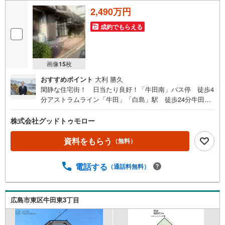
2,490万円
成約でもらえる
画像
15
枚
おすすめポイント
大利 勝久
閑静な住宅街！ 日当たり良好！「牛田南」バス停 徒歩4
分アストラムライン「牛田」「白島」駅 徒歩24分牛田は
お買い物施設が充実・建物有、現況渡し・閑静な住宅街！
・前面道路 43条2項道路 ※本物件は建築基準法に定め
株式会社グッドトゥモロー
る道路に接道しておらず、原則、建物の建築・増築・改築
不可 建築審査会の同意を得て建築基準法43条2項2号の
資料をもらう
（無料）
許可を受けた場合、建築物の建築・増築・改築が可能・駐
車 1台可能（車種による）
電話する
（通話料無料）
広島市東区牛田東3丁目