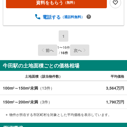
日の通勤・通学にも便利な立地です。
資料をもらう
（無料）
る
電話する
（通話料無料）
1
1
〜
16
件
前へ
次へ
/
16
件
牛田駅の土地面積ごとの価格相場
土地面積（該当物件数）
平均価格
100m
～150m
未満
（
13
件）
3,564万円
2
2
150m
～200m
未満
（
3
件）
1,790万円
2
2
物件が所在する市区町村を対象とした平均価格を表示しています。