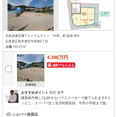
広島高速交通アストラムライン 「牛田」駅 徒歩18分
広島県広島市東区牛田旭2丁目
土地
143.37m
2
4,398万円
成約でもらえる
画像
9
枚
おすすめポイント
田代 有平
建築条件無し!!お好きなハウスメーカーで建てられます♪コ
ンビニ・スーパー近く生活利便良好。牛田小学校まで徒歩8
分の立地です。住まいの事ならマツダスタジアム近くの日
東リバティへ!!チラシやネット広告に載っていない物件もご
シルバー推奨店