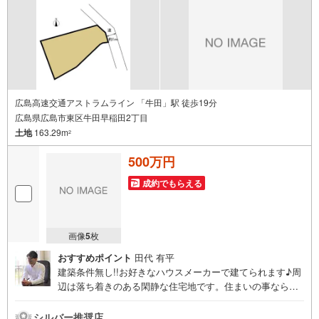
広島高速交通アストラムライン 「牛田」駅 徒歩19分
広島県広島市東区牛田早稲田2丁目
土地
163.29m
2
500万円
成約でもらえる
画像
5
枚
おすすめポイント
田代 有平
建築条件無し!!お好きなハウスメーカーで建てられます♪周
辺は落ち着きのある閑静な住宅地です。住まいの事ならマ
ツダスタジアム近くの日東リバティへ!!チラシやネット広告
に載っていない物件もご紹介できます。広島市内はもちろ
シルバー推奨店