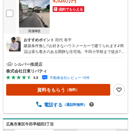
4,520万円
成約でもらえる
画像
8
枚
おすすめポイント
田代 有平
建築条件無し!!お好きなハウスメーカーで建てられます♪周
辺は落ち着きのある閑静な住宅地。牛田小学校まで徒歩7分
の立地です。住まいの事ならマツダスタジアム近くの日東
リバティへ!!チラシやネット広告に載っていない物件もご紹
シルバー推奨店
介できます。広島市内はもちろん廿日市から呉・東広島ま
株式会社日東リバティ
で6000物件の豊富な情報量!!「実際に自分自身が住む家を
4.8
不動産会社レビュー 10件
見て納得して買いたい」広告では分かり難い物件の長所や
短所を現地でご確認できます。お気軽にお問い合わせ下さ
資料をもらう
（無料）
い。TV電話やLINE等でオンライン案内も可能です。お気軽
にお申し付け下さい。「住まいを通じた出逢いを大切に」
をモットーに、創業以来多くのお客様に信頼と信用を頂
電話する
（通話料無料）
き、広島県下でも有数の不動産グループへ成長することが
できました。「人と人、心と心」これからもこの精神を大
切に、お客様へのサポートをさせて頂きます。株式会社日
広島市東区牛田早稲田2丁目
東リバティ〒732-0818広島市南区段原日出2丁目2-22-2F