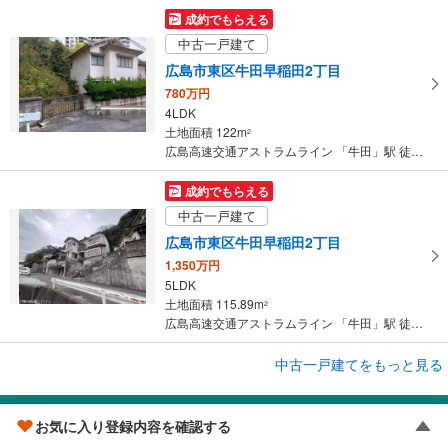
成約でもらえる
中古一戸建て
広島市東区牛田早稲田2丁目
780万円
4LDK
土地面積 122m
2
広島高速交通アストラムライン 「牛田」駅 徒歩27分
成約でもらえる
中古一戸建て
広島市東区牛田早稲田2丁目
1,350万円
5LDK
土地面積 115.89m
2
広島高速交通アストラムライン 「牛田」駅 徒歩25分
中古一戸建てをもっと見る
中古一戸建て
広島市東区牛田早稲田2丁目
同じこだわりでエリアを広げて探す
780万円
お気に入り登録内容を確認する
4DKS