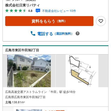
ん廿日市から呉・東広島まで6000物件の豊富な情報量!!
株式会社日東リバティ
「実際に自分自身が住む家を見て納得して買いたい」広告
4.8
不動産会社レビュー 10件
では分かり難い物件の長所や短所を現地でご確認できま
す。お気軽にお問い合わせ下さい。TV電話やLINE等でオン
資料をもらう
（無料）
ライン案内も可能です。お気軽にお申し付け下さい。「住
まいを通じた出逢いを大切に」をモットーに、創業以来多
くのお客様に信頼と信用を頂き、広島県下でも有数の不動
電話する
（通話料無料）
産グループへ成長することができました。「人と人、心と
心」これからもこの精神を大切に、お客様へのサポートを
させて頂きます。株式会社日東リバティ〒732-0818広島市
広島市東区牛田旭2丁目
南区段原日出2丁目2-22-2F
広島高速交通アストラムライン 「牛田」駅 徒歩16分
広島県広島市東区牛田旭2丁目
土地
138.81m
2