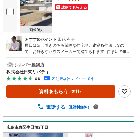
成約でもらえる
画像
9
枚
おすすめポイント
田代 有平
周辺は落ち着きのある閑静な住宅地。建築条件無しなの
で、お好きなハウスメーカーで建てられます!!住まいの事な
らマツダスタジアム近くの日東リバティへ!!チラシやネット
広告に載っていない物件もご紹介できます。広島市内はも
シルバー推奨店
ちろん廿日市から呉・東広島まで6000物件の豊富な情報
株式会社日東リバティ
量!!「実際に自分自身が住む家を見て納得して買いたい」広
4.8
不動産会社レビュー 10件
告では分かり難い物件の長所や短所を現地でご確認できま
す。お気軽にお問い合わせ下さい。TV電話やLINE等でオン
資料をもらう
（無料）
ライン案内も可能です。お気軽にお申し付け下さい。「住
まいを通じた出逢いを大切に」をモットーに、創業以来多
くのお客様に信頼と信用を頂き、広島県下でも有数の不動
電話する
（通話料無料）
産グループへ成長することができました。「人と人、心と
心」これからもこの精神を大切に、お客様へのサポートを
させて頂きます。株式会社日東リバティ〒732-0818広島市
広島市東区牛田旭2丁目
南区段原日出2丁目2-22-2F