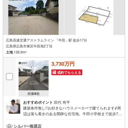
広島高速交通アストラムライン 「牛田」駅 徒歩17分
広島県広島市東区牛田旭2丁目
土地
136.9m
2
3,730万円
成約でもらえる
画像
8
枚
おすすめポイント
田代 有平
建築条件無し!!お好きなハウスメーカーで建てられます♪周
辺は落ち着きのある閑静な住宅地。牛田小学校まで徒歩7分
の立地です。住まいの事ならマツダスタジアム近くの日東
リバティへ!!チラシやネット広告に載っていない物件もご紹
シルバー推奨店