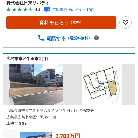
介できます。広島市内はもちろん廿日市から呉・東広島ま
株式会社日東リバティ
で6000物件の豊富な情報量!!「実際に自分自身が住む家を
4.8
不動産会社レビュー 10件
見て納得して買いたい」広告では分かり難い物件の長所や
短所を現地でご確認できます。お気軽にお問い合わせ下さ
資料をもらう
（無料）
い。TV電話やLINE等でオンライン案内も可能です。お気軽
にお申し付け下さい。「住まいを通じた出逢いを大切に」
をモットーに、創業以来多くのお客様に信頼と信用を頂
電話する
（通話料無料）
き、広島県下でも有数の不動産グループへ成長することが
できました。「人と人、心と心」これからもこの精神を大
切に、お客様へのサポートをさせて頂きます。株式会社日
広島市東区牛田東2丁目
東リバティ〒732-0818広島市南区段原日出2丁目2-22-2F
広島高速交通アストラムライン 「牛田」駅 徒歩22分
広島県広島市東区牛田東2丁目
土地
113.88m
2
3,780万円