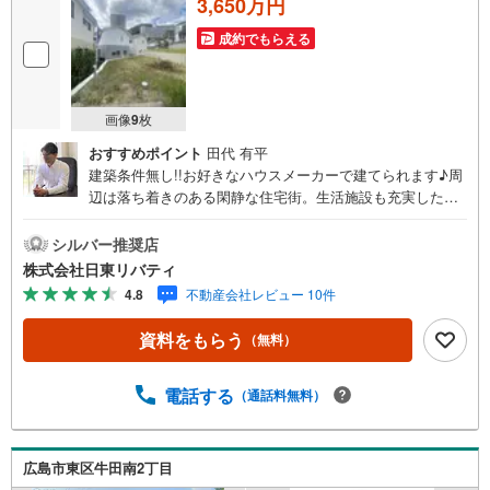
3,650万円
成約でもらえる
画像
9
枚
おすすめポイント
田代 有平
建築条件無し!!お好きなハウスメーカーで建てられます♪周
辺は落ち着きのある閑静な住宅街。生活施設も充実した暮
らしやすい住環境です!!住まいの事ならマツダスタジアム近
くの日東リバティへ!!チラシやネット広告に載っていない物
シルバー推奨店
件もご紹介できます。広島市内はもちろん廿日市から呉・
株式会社日東リバティ
東広島まで6000物件の豊富な情報量!!「実際に自分自身が
4.8
不動産会社レビュー 10件
住む家を見て納得して買いたい」広告では分かり難い物件
の長所や短所を現地でご確認できます。お気軽にお問い合
資料をもらう
（無料）
わせ下さい。TV電話やLINE等でオンライン案内も可能で
す。お気軽にお申し付け下さい。「住まいを通じた出逢い
を大切に」をモットーに、創業以来多くのお客様に信頼と
電話する
（通話料無料）
信用を頂き、広島県下でも有数の不動産グループへ成長す
ることができました。「人と人、心と心」これからもこの
精神を大切に、お客様へのサポートをさせて頂きます。株
広島市東区牛田南2丁目
式会社日東リバティ〒732-0818広島市南区段原日出2丁目2-