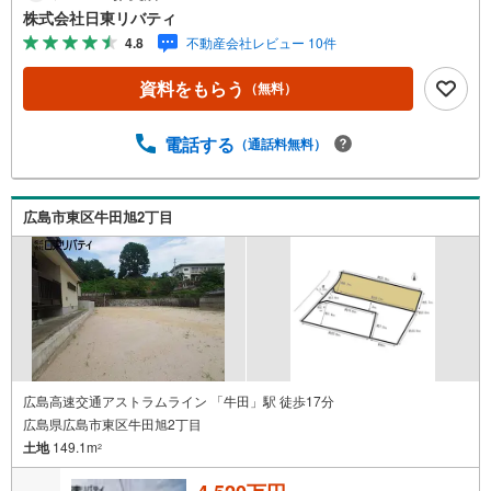
介できます。広島市内はもちろん廿日市から呉・東広島ま
株式会社日東リバティ
で6000物件の豊富な情報量!!「実際に自分自身が住む家を
4.8
不動産会社レビュー 10件
見て納得して買いたい」広告では分かり難い物件の長所や
短所を現地でご確認できます。お気軽にお問い合わせ下さ
資料をもらう
（無料）
い。TV電話やLINE等でオンライン案内も可能です。お気軽
にお申し付け下さい。「住まいを通じた出逢いを大切に」
をモットーに、創業以来多くのお客様に信頼と信用を頂
電話する
（通話料無料）
き、広島県下でも有数の不動産グループへ成長することが
できました。「人と人、心と心」これからもこの精神を大
切に、お客様へのサポートをさせて頂きます。株式会社日
広島市東区牛田旭2丁目
東リバティ〒732-0818広島市南区段原日出2丁目2-22-2F
広島高速交通アストラムライン 「牛田」駅 徒歩17分
広島県広島市東区牛田旭2丁目
土地
149.1m
2