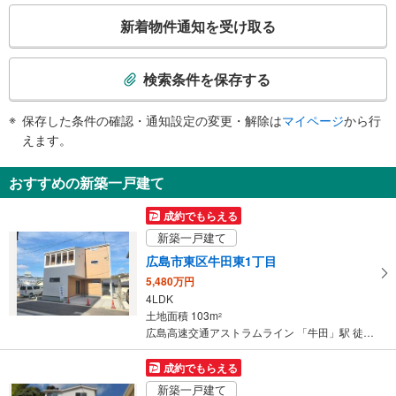
こ
・点字案内（券売機）
新着物件通知を受け取る
※駅員無配置駅（連絡先：豊田市駅）
の
検
索
検索条件を保存する
条
件
保存した条件の確認・通知設定の変更・解除は
マイページ
から行
で
えます。
通
知
おすすめの新築一戸建て
を
受
成約でもらえる
け
新築一戸建て
取
広島市東区牛田東1丁目
る
5,480万円
・
4LDK
条
土地面積 103m
2
件
広島高速交通アストラムライン 「牛田」駅 徒歩23分
を
マ
成約でもらえる
イ
新築一戸建て