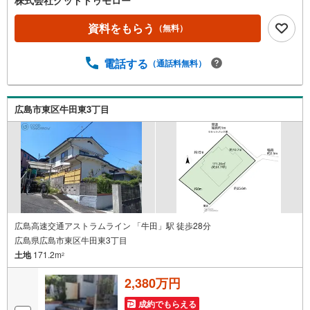
る道路に接道しておらず、原則、建物の建築・増築・改築
不可 建築審査会の同意を得て建築基準法43条2項2号の
資料をもらう
（無料）
許可を受けた場合、建築物の建築・増築・改築が可能・駐
車 1台可能（車種による）
電話する
（通話料無料）
広島市東区牛田東3丁目
広島高速交通アストラムライン 「牛田」駅 徒歩28分
広島県広島市東区牛田東3丁目
土地
171.2m
2
2,380万円
成約でもらえる