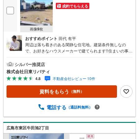
成約でもらえる
画像
9
枚
おすすめポイント
田代 有平
周辺は落ち着きのある閑静な住宅地。建築条件無しなの
で、お好きなハウスメーカーで建てられます!!住まいの事な
らマツダスタジアム近くの日東リバティへ!!チラシやネット
広告に載っていない物件もご紹介できます。広島市内はも
シルバー推奨店
ちろん廿日市から呉・東広島まで6000物件の豊富な情報
株式会社日東リバティ
量!!「実際に自分自身が住む家を見て納得して買いたい」広
4.8
不動産会社レビュー 10件
告では分かり難い物件の長所や短所を現地でご確認できま
す。お気軽にお問い合わせ下さい。TV電話やLINE等でオン
資料をもらう
（無料）
ライン案内も可能です。お気軽にお申し付け下さい。「住
まいを通じた出逢いを大切に」をモットーに、創業以来多
くのお客様に信頼と信用を頂き、広島県下でも有数の不動
電話する
（通話料無料）
産グループへ成長することができました。「人と人、心と
心」これからもこの精神を大切に、お客様へのサポートを
させて頂きます。株式会社日東リバティ〒732-0818広島市
広島市東区牛田旭2丁目
南区段原日出2丁目2-22-2F