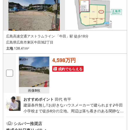
広島高速交通アストラムライン 「牛田」駅 徒歩18分
広島県広島市東区牛田旭2丁目
土地
138.41m
2
4,598万円
成約でもらえる
画像
9
枚
おすすめポイント
田代 有平
建築条件無し!!お好きなハウスメーカーで建られます♪牛田
小学校まで徒歩8分の立地。周辺は落ち着きのある閑静な住
宅地です。住まいの事ならマツダスタジアム近くの日東リ
バティへ!!チラシやネット広告に載っていない物件もご紹介
シルバー推奨店
できます。広島市内はもちろん廿日市から呉・東広島まで6
株式会社日東リバティ