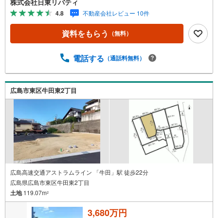
株式会社日東リバティ
量!!「実際に自分自身が住む家を見て納得して買いたい」広
4.8
不動産会社レビュー 10件
告では分かり難い物件の長所や短所を現地でご確認できま
す。お気軽にお問い合わせ下さい。TV電話やLINE等でオン
資料をもらう
（無料）
ライン案内も可能です。お気軽にお申し付け下さい。「住
まいを通じた出逢いを大切に」をモットーに、創業以来多
くのお客様に信頼と信用を頂き、広島県下でも有数の不動
電話する
（通話料無料）
産グループへ成長することができました。「人と人、心と
心」これからもこの精神を大切に、お客様へのサポートを
させて頂きます。株式会社日東リバティ〒732-0818広島市
広島市東区牛田東2丁目
南区段原日出2丁目2-22-2F
広島高速交通アストラムライン 「牛田」駅 徒歩22分
広島県広島市東区牛田東2丁目
土地
119.07m
2
3,680万円