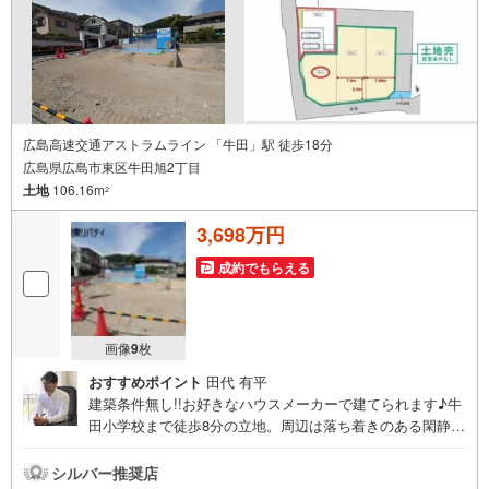
広島高速交通アストラムライン 「牛田」駅 徒歩18分
広島県広島市東区牛田旭2丁目
土地
106.16m
2
3,698万円
成約でもらえる
画像
9
枚
おすすめポイント
田代 有平
建築条件無し!!お好きなハウスメーカーで建てられます♪牛
田小学校まで徒歩8分の立地。周辺は落ち着きのある閑静な
住宅地です。住まいの事ならマツダスタジアム近くの日東
リバティへ!!チラシやネット広告に載っていない物件もご紹
シルバー推奨店