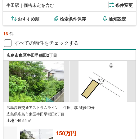
牛田駅｜価格未定を含む
条件変更
おすすめ順
検索条件保存
通知設定
16
件
すべての物件をチェックする
広島市東区牛田早稲田2丁目
広島高速交通アストラムライン 「牛田」駅 徒歩20分
広島県広島市東区牛田早稲田2丁目
土地
146.55m
2
150万円