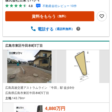
000物件の豊富な情報量!!「実際に自分自身が住む家を見て
4.8
不動産会社レビュー 10件
納得して買いたい」広告では分かり難い物件の長所や短所
を現地でご確認できます。お気軽にお問い合わせ下さい。T
資料をもらう
（無料）
V電話やLINE等でオンライン案内も可能です。お気軽にお
申し付け下さい。「住まいを通じた出逢いを大切に」をモ
ットーに、創業以来多くのお客様に信頼と信用を頂き、広
電話する
（通話料無料）
島県下でも有数の不動産グループへ成長することができま
した。「人と人、心と心」これからもこの精神を大切に、
お客様へのサポートをさせて頂きます。株式会社日東リバ
広島市東区牛田本町5丁目
ティ〒732-0818広島市南区段原日出2丁目2-22-2F
広島高速交通アストラムライン 「牛田」駅 徒歩9分
広島県広島市東区牛田本町5丁目
土地
143.79m
2
4,880万円