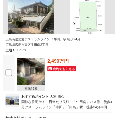
22-2F
広島高速交通アストラムライン 「牛田」駅 徒歩24分
広島県広島市東区牛田南2丁目
土地
151.73m
2
2,490万円
成約でもらえる
画像
15
枚
おすすめポイント
大利 勝久
閑静な住宅街！ 日当たり良好！「牛田南」バス停 徒歩4
分アストラムライン「牛田」「白島」駅 徒歩24分牛田は
お買い物施設が充実・建物有、現況渡し・閑静な住宅街！
・前面道路 43条2項道路 ※本物件は建築基準法に定め
株式会社グッドトゥモロー