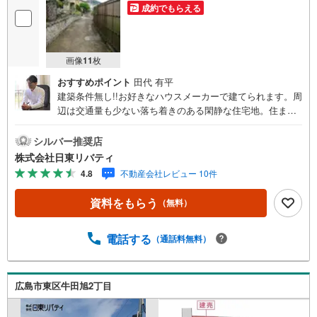
成約でもらえる
画像
11
枚
おすすめポイント
田代 有平
建築条件無し!!お好きなハウスメーカーで建てられます。周
辺は交通量も少ない落ち着きのある閑静な住宅地。住まい
の事ならマツダスタジアム近くの日東リバティへ!!チラシや
ネット広告に載っていない物件もご紹介できます。広島市
シルバー推奨店
内はもちろん廿日市から呉・東広島まで6000物件の豊富な
株式会社日東リバティ
情報量!!「実際に自分自身が住む家を見て納得して買いた
4.8
不動産会社レビュー 10件
い」広告では分かり難い物件の長所や短所を現地でご確認
できます。お気軽にお問い合わせ下さい。TV電話やLINE等
資料をもらう
（無料）
でオンライン案内も可能です。お気軽にお申し付け下さ
い。「住まいを通じた出逢いを大切に」をモットーに、創
業以来多くのお客様に信頼と信用を頂き、広島県下でも有
電話する
（通話料無料）
数の不動産グループへ成長することができました。「人と
人、心と心」これからもこの精神を大切に、お客様へのサ
ポートをさせて頂きます。株式会社日東リバティ〒732-081
広島市東区牛田旭2丁目
8広島市南区段原日出2丁目2-22-2F