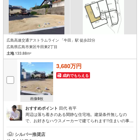
広島高速交通アストラムライン 「牛田」駅 徒歩22分
広島県広島市東区牛田東2丁目
土地
133.88m
2
3,680万円
成約でもらえる
画像
9
枚
おすすめポイント
田代 有平
周辺は落ち着きのある閑静な住宅地。建築条件無しなの
で、お好きなハウスメーカーで建てられます!!住まいの事な
らマツダスタジアム近くの日東リバティへ!!チラシやネット
広告に載っていない物件もご紹介できます。広島市内はも
シルバー推奨店
ちろん廿日市から呉・東広島まで6000物件の豊富な情報