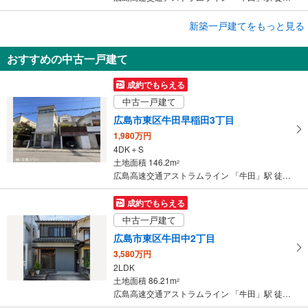
成約でもらえる
新築一戸建てをもっと見る
新築一戸建て
おすすめの中古一戸建て
広島市東区牛田東2丁目
5,580万円
成約でもらえる
4LDK
中古一戸建て
土地面積 119.07m
2
広島高速交通アストラムライン 「牛田」駅 徒歩22分
広島市東区牛田早稲田3丁目
1,980万円
4DK＋S
土地面積 146.2m
2
広島高速交通アストラムライン 「牛田」駅 徒歩29分
成約でもらえる
中古一戸建て
広島市東区牛田中2丁目
3,580万円
2LDK
土地面積 86.21m
2
広島高速交通アストラムライン 「牛田」駅 徒歩20分