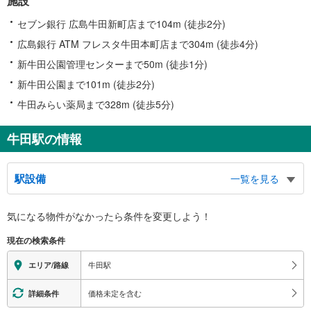
施設
セブン銀行 広島牛田新町店まで104m (徒歩2分)
広島銀行 ATM フレスタ牛田本町店まで304m (徒歩4分)
新牛田公園管理センターまで50m (徒歩1分)
新牛田公園まで101m (徒歩2分)
牛田みらい薬局まで328m (徒歩5分)
牛田駅の情報
駅設備
一覧を見る
バリアフリー状況
気になる物件がなかったら
条件を変更しよう！
※段差なしでの移動経路
（○：有り △：要駅員設備 ×：無し）
現在の検索条件
地上⇔改札⇔ホーム：○
（※各改札⇔反対側のホームへの改札内移動：×）
牛田駅
エリア/路線
スロープ
・各ホーム⇔各改札
価格未定を含む
詳細条件
その他