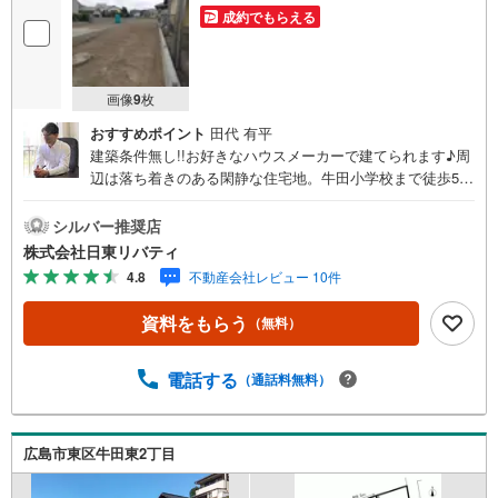
成約でもらえる
画像
9
枚
おすすめポイント
田代 有平
建築条件無し!!お好きなハウスメーカーで建てられます♪周
辺は落ち着きのある閑静な住宅地。牛田小学校まで徒歩5分
の立地です。住まいの事ならマツダスタジアム近くの日東
リバティへ!!チラシやネット広告に載っていない物件もご紹
シルバー推奨店
介できます。広島市内はもちろん廿日市から呉・東広島ま
株式会社日東リバティ
で6000物件の豊富な情報量!!「実際に自分自身が住む家を
4.8
不動産会社レビュー 10件
見て納得して買いたい」広告では分かり難い物件の長所や
短所を現地でご確認できます。お気軽にお問い合わせ下さ
資料をもらう
（無料）
い。TV電話やLINE等でオンライン案内も可能です。お気軽
にお申し付け下さい。「住まいを通じた出逢いを大切に」
をモットーに、創業以来多くのお客様に信頼と信用を頂
電話する
（通話料無料）
き、広島県下でも有数の不動産グループへ成長することが
できました。「人と人、心と心」これからもこの精神を大
切に、お客様へのサポートをさせて頂きます。株式会社日
広島市東区牛田東2丁目
東リバティ〒732-0818広島市南区段原日出2丁目2-22-2F