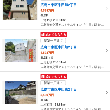
ペ
広島市東区牛田旭2丁目
ー
4,598万円
ジ
4LDK
に
土地面積 200.31m
2
保
広島高速交通アストラムライン 「牛田」駅 徒歩14分
存
す
成約でもらえる
る
新築一戸建て
広島市東区牛田旭2丁目
4,598万円
3LDK＋S
土地面積 200.31m
2
広島高速交通アストラムライン 「牛田」駅 徒歩14分
成約でもらえる
新築一戸建て
広島市東区牛田東2丁目
5,580万円
4LDK
土地面積 133.88m
2
広島高速交通アストラムライン 「牛田」駅 徒歩22分