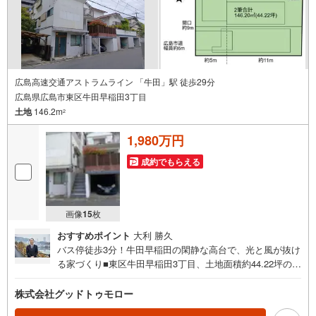
で
通
知
を
受
け
広島高速交通アストラムライン 「牛田」駅 徒歩29分
広島県広島市東区牛田早稲田3丁目
取
土地
146.2m
る
2
・
1,980万円
条
件
成約でもらえる
を
マ
イ
画像
15
枚
ペ
おすすめポイント
大利 勝久
ー
バス停徒歩3分！牛田早稲田の閑静な高台で、光と風が抜け
ジ
る家づくり■東区牛田早稲田3丁目、土地面積約44.22坪のゆ
に
とりある整形地！■建築条件はありません。お好きなハウス
保
メーカー・工務店でこだわりのマイホームをご建築いただ
株式会社グッドトゥモロー
存
けます。■「早稲田団地郵便局前」バス停まで徒歩3分。毎
す