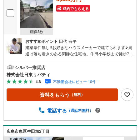
成約でもらえる
画像
8
枚
おすすめポイント
田代 有平
建築条件無し!!お好きなハウスメーカーで建てられます♪周
辺は落ち着きのある閑静な住宅地。牛田小学校まで徒歩7分
の立地です。住まいの事ならマツダスタジアム近くの日東
リバティへ!!チラシやネット広告に載っていない物件もご紹
シルバー推奨店
介できます。広島市内はもちろん廿日市から呉・東広島ま
株式会社日東リバティ
で6000物件の豊富な情報量!!「実際に自分自身が住む家を
4.8
不動産会社レビュー 10件
見て納得して買いたい」広告では分かり難い物件の長所や
短所を現地でご確認できます。お気軽にお問い合わせ下さ
資料をもらう
（無料）
い。TV電話やLINE等でオンライン案内も可能です。お気軽
にお申し付け下さい。「住まいを通じた出逢いを大切に」
をモットーに、創業以来多くのお客様に信頼と信用を頂
電話する
（通話料無料）
き、広島県下でも有数の不動産グループへ成長することが
できました。「人と人、心と心」これからもこの精神を大
切に、お客様へのサポートをさせて頂きます。株式会社日
広島市東区牛田旭2丁目
東リバティ〒732-0818広島市南区段原日出2丁目2-22-2F