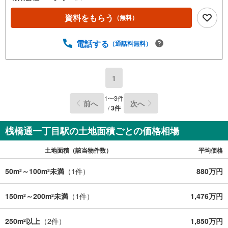
資料をもらう
（無料）
電話する
（通話料無料）
1
1
〜
3
件
前へ
次へ
/
3
件
桟橋通一丁目駅の土地面積ごとの価格相場
土地面積（該当物件数）
平均価格
50m
～100m
未満
（
1
件）
880万円
2
2
150m
～200m
未満
（
1
件）
1,476万円
2
2
250m
以上
（
2
件）
1,850万円
2