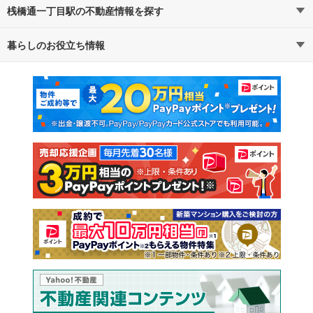
桟橋通一丁目駅の不動産情報を探す
暮らしのお役立ち情報
不動産・住宅
賃貸住宅
マンションカタログ
教えて！住まいの先生
新築マンション
中古マンション
新築一戸建て
中古一戸建て
注文住宅
土地
売却査定