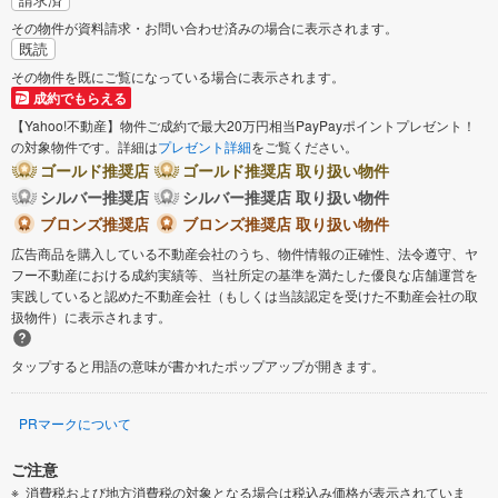
その物件が資料請求・お問い合わせ済みの場合に表示されます。
既読
その物件を既にご覧になっている場合に表示されます。
成約でもらえる
【Yahoo!不動産】物件ご成約で最大20万円相当PayPayポイントプレゼント！
の対象物件です。詳細は
プレゼント詳細
をご覧ください。
ゴールド推奨店
ゴールド推奨店 取り扱い物件
シルバー推奨店
シルバー推奨店 取り扱い物件
ブロンズ推奨店
ブロンズ推奨店 取り扱い物件
広告商品を購入している不動産会社のうち、物件情報の正確性、法令遵守、ヤ
フー不動産における成約実績等、当社所定の基準を満たした優良な店舗運営を
実践していると認めた不動産会社（もしくは当該認定を受けた不動産会社の取
扱物件）に表示されます。
タップすると用語の意味が書かれたポップアップが開きます。
PRマークについて
ご注意
消費税および地方消費税の対象となる場合は税込み価格が表示されていま