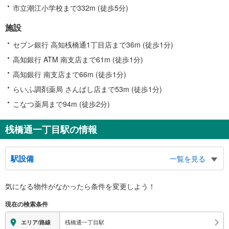
市立潮江小学校まで332m (徒歩5分)
施設
セブン銀行 高知桟橋通1丁目店まで36m (徒歩1分)
高知銀行 ATM 南支店まで61m (徒歩1分)
高知銀行 南支店まで66m (徒歩1分)
らいふ調剤薬局 さんばし店まで53m (徒歩1分)
こなつ薬局まで94m (徒歩2分)
桟橋通一丁目駅の情報
駅設備
一覧を見る
バリアフリー状況
気になる物件がなかったら
条件を変更しよう！
※段差なしでの移動経路
（○：有り △：要駅員設備 ×：無し）
現在の検索条件
地上⇔ホーム：○
スロープ
桟橋通一丁目駅
エリア/路線