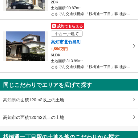
2DK
土地面積 90.87m
2
とさでん交通桟橋線 「桟橋通一丁目」駅 徒歩4分
成約でもらえる
中古一戸建て
高知市北竹島町
1,550万円
6LDK
土地面積 313.99m
2
とさでん交通桟橋線 「桟橋通一丁目」駅 徒歩15分
同じこだわりでエリアを広げて探す
高知県の面積120m2以上の土地
高知市の面積120m2以上の土地
桟橋通一丁目駅の土地を他のこだわりから探す