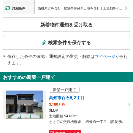
・有り
価格未定を含む｜建築条件付き土地を含む｜土地120
m
以上
詳細条件
2
こ
新着物件通知を受け取る
の
検
索
検索条件を保存する
条
件
保存した条件の確認・通知設定の変更・解除は
マイページ
から行
で
えます。
通
知
おすすめの新築一戸建て
を
受
新築一戸建て
け
高知市百石町2丁目
取
3,180万円
る
3LDK
・
土地面積 94.02m
2
条
とさでん交通桟橋線 「桟橋通一丁目」駅 徒歩8分
件
を