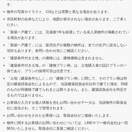
す。
物件の写真やイラスト、CGなどは実際と異なる場合があります。
市区町村の合併などにより、地図が表示されない場合があります。ご了承く
ださい。
「新築一戸建て」には、完成後1年を経過している未入居物件が掲載されてい
る場合があります。
「新築一戸建て」には、販売住戸が複数の物件は、全ての住戸に該当しない
項目もあります。各問い合わせ先にご確認ください。
「建築条件付き土地」の価格には、建物価格は含まれません。
「建築条件付き土地」の「建物プラン例」は、土地購入者の設計プランの一
例であり、プランの採用可否は任意です。
「土地（建築条件なし）」の「建物プラン例」に関して、そのプラン例は特
定の建築請負会社によるもので、 当該建築請負会社以外で建てた場合、同様
のものが同価格で建てられるとは限りません。また、建築請負会社を特定す
るものではありません。
お客様が入力する個人情報を含むお問い合わせデータは、当該物件の取扱会
社に送信され、そこで管理されます。
お問い合わせをされたお客様へは、取扱会社がご連絡いたします。
物件に関するお客様のお問い合わせについては、LINEヤフー株式会社は一切
関与いたしません。取扱会社に直接ご確認ください。