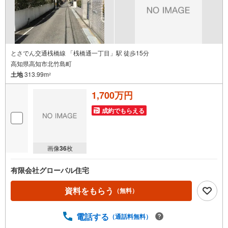
とさでん交通桟橋線 「桟橋通一丁目」駅 徒歩15分
高知県高知市北竹島町
土地
313.99m
2
1,700万円
成約でもらえる
画像
36
枚
有限会社グローバル住宅
資料をもらう
（無料）
電話する
（通話料無料）