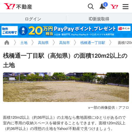
Yahoo!不動産
検索
通知
i
ログイン
ID新規取得
土地
高知県
高知市
桟橋通一丁目駅
面積12
桟橋通一丁目駅（高知県）の面積120m2以上の
土地
一部の画像提供：アフロ
面積120m2以上（約36坪以上）の土地なら敷地面積にゆとりがあるので
室内に専用の収納スペースを確保することもできます。面積120m2以上
（約36坪以上）の理想の土地をYahoo!不動産で見つけましょう。