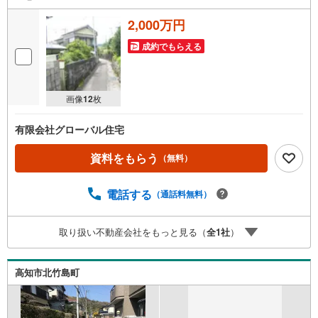
2,000万円
成約でもらえる
画像
12
枚
有限会社グローバル住宅
資料をもらう
（無料）
電話する
（通話料無料）
取り扱い不動産会社をもっと見る（
全
1
社
）
高知市北竹島町