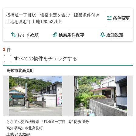
桟橋通一丁目駅｜価格未定を含む｜建築条件付き
条件変更
土地を含む｜土地120m2以上
おすすめ順
検索条件保存
通知設定
3
件
すべての物件をチェックする
高知市北高見町
とさでん交通桟橋線 「桟橋通一丁目」駅 徒歩15分
高知県高知市北高見町
土地
313.32m
2