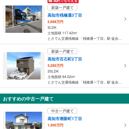
成約でもらえる
マ
新築一戸建て
イ
高知市桟橋通3丁目
ペ
2,698万円
ー
3LDK
ジ
土地面積 117.42m
2
に
とさでん交通桟橋線 「桟橋通一丁目」駅 徒歩10分
保
存
新築一戸建て
す
高知市百石町2丁目
る
3,280万円
3SLDK
土地面積 94.02m
2
とさでん交通桟橋線 「桟橋通一丁目」駅 徒歩8分
おすすめの中古一戸建て
中古一戸建て
高知市潮新町1丁目
1,500万円