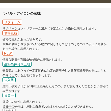
ラベル・アイコンの意味
リフォーム
リノベーション・リフォーム済み（予定含む）の物件に表示されます。
価格更新
価格の更新があった物件です。
複数の価格が表示されている物件に関しましてはそのうちの１つ以上に更新が
あった場合に表示されます。
NEW
情報公開日が7日以内の場合に表示されます。
建築条件付き土地
売買契約にあたって一定期間内に特定の建設会社と建築請負契約を結ぶことを
条件にしている土地に表示されます。
未入居
建築工事完了日から1年以上経過したものの、まだ誰も住んだことがない住宅に
表示されます。
賃貸中
賃貸中の物件に表示されます。
賃貸中の物件は、原則ご自身でお住まいいただくことができません。
請求済