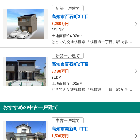
マ
新築一戸建て
イ
高知市百石町2丁目
ペ
3,280万円
ー
3SLDK
ジ
土地面積 94.02m
2
に
とさでん交通桟橋線 「桟橋通一丁目」駅 徒歩8分
保
存
新築一戸建て
す
高知市百石町2丁目
る
3,180万円
3LDK
土地面積 94.02m
2
とさでん交通桟橋線 「桟橋通一丁目」駅 徒歩8分
おすすめの中古一戸建て
中古一戸建て
高知市潮新町1丁目
1,500万円