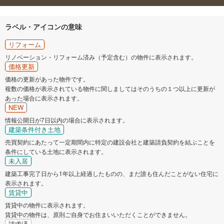
ラベル・アイコンの意味
リフォーム
リノベーション・リフォーム済み（予定含む）の物件に表示されます。
価格更新
価格の更新があった物件です。
複数の価格が表示されている物件に関しましてはそのうちの１つ以上に更新が
あった場合に表示されます。
NEW
情報公開日が7日以内の場合に表示されます。
建築条件付き土地
売買契約にあたって一定期間内に特定の建設会社と建築請負契約を結ぶことを
条件にしている土地に表示されます。
未入居
建築工事完了日から1年以上経過したものの、まだ誰も住んだことがない住宅に
表示されます。
賃貸中
賃貸中の物件に表示されます。
賃貸中の物件は、原則ご自身でお住まいいただくことができません。
請求済