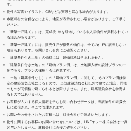
す。
物件の写真やイラスト、CGなどは実際と異なる場合があります。
市区町村の合併などにより、地図が表示されない場合があります。ご了承く
ださい。
「新築一戸建て」には、完成後1年を経過している未入居物件が掲載されてい
る場合があります。
「新築一戸建て」には、販売住戸が複数の物件は、全ての住戸に該当しない
項目もあります。各問い合わせ先にご確認ください。
「建築条件付き土地」の価格には、建物価格は含まれません。
「建築条件付き土地」の「建物プラン例」は、土地購入者の設計プランの一
例であり、プランの採用可否は任意です。
「土地（建築条件なし）」の「建物プラン例」に関して、そのプラン例は特
定の建築請負会社によるもので、 当該建築請負会社以外で建てた場合、同様
のものが同価格で建てられるとは限りません。また、建築請負会社を特定す
るものではありません。
お客様が入力する個人情報を含むお問い合わせデータは、当該物件の取扱会
社に送信され、そこで管理されます。
お問い合わせをされたお客様へは、取扱会社がご連絡いたします。
物件に関するお客様のお問い合わせについては、LINEヤフー株式会社は一切
関与いたしません。取扱会社に直接ご確認ください。