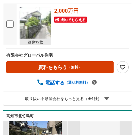
2,000万円
成約でもらえる
画像
12
枚
有限会社グローバル住宅
資料をもらう
（無料）
電話する
（通話料無料）
取り扱い不動産会社をもっと見る（
全
1
社
）
高知市北竹島町