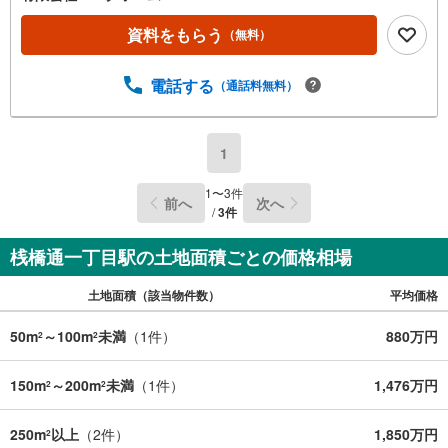
資料をもらう
（無料）
電話する
（通話料無料）
1
1
〜
3
件
前へ
次へ
/
3
件
桟橋通一丁目駅の土地面積ごとの価格相場
土地面積（該当物件数）
平均価格
50m
～100m
未満
（
1
件）
880万円
2
2
150m
～200m
未満
（
1
件）
1,476万円
2
2
250m
以上
（
2
件）
1,850万円
2