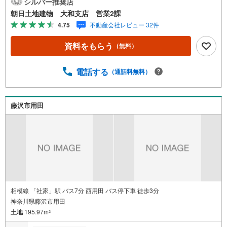
シルバー推奨店
子様連れでも安心です。提携駐車場もございます■ご来場の
朝日土地建物 大和支店 営業2課
際は、事前にご予約をお願いします■「室内・現地を見学す
4.75
不動産会社レビュー 32件
る」ボタンよりご予約頂くとスムーズ！■現地ご案内■お客
様の貴重なお時間の中でご希望の情報をご案内します。お
資料をもらう
（無料）
およその所要時間や内容は下記をご参考ください〇ご希望
条件のご相談（30分～）〇資金計画のご相談（30分～）〇
現地/物件見学（30分～）〇周辺環境のご紹介（30分～）■
電話する
（通話料無料）
ライフスタイルは人により様々■ご家族の思いを受け止めて
設計致します。私達は様々なご要望にお応え致します！
【コロナウイルス予防対策実施中】〇ご入店時の検温とア
藤沢市用田
ルコール除菌を設置しております〇接客ブースでは、お席
の間隔を通常より広くお取りします〇全営業車に乗降車時
の消毒、除菌シート等を常備しております〇物件見学用に
使い捨てスリッパ・使い捨て手袋をご用意します。
相模線 「社家」駅 バス7分 西用田 バス停下車 徒歩3分
神奈川県藤沢市用田
土地
195.97m
2