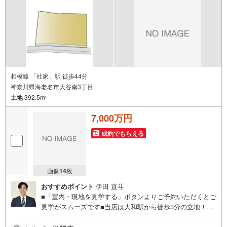
相模線 「社家」駅 徒歩44分
神奈川県海老名市大谷南3丁目
土地
392.5m
2
7,000万円
成約でもらえる
画像
14
枚
おすすめポイント
伊田 直斗
■「室内・現地を見学する」ボタンよりご予約いただくとご
見学がスムーズです■当店は大和駅から徒歩3分の立地！青
い看板が目印開放的な接客スペースとDVDや遊び道具が揃
ったキッズコーナーやおむつ替えができる授乳室も完備お