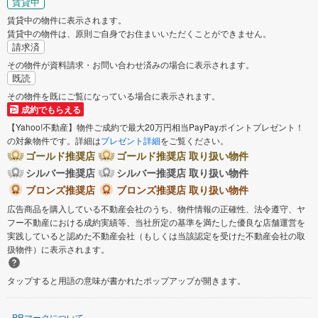
賃貸中
賃貸中の物件に表示されます。
賃貸中の物件は、原則ご自身でお住まいいただくことができません。
請求済
その物件が資料請求・お問い合わせ済みの場合に表示されます。
既読
その物件を既にご覧になっている場合に表示されます。
成約でもらえる
【Yahoo!不動産】物件ご成約で最大20万円相当PayPayポイントプレゼント！
の対象物件です。詳細は
プレゼント詳細
をご覧ください。
ゴールド推奨店
ゴールド推奨店 取り扱い物件
シルバー推奨店
シルバー推奨店 取り扱い物件
ブロンズ推奨店
ブロンズ推奨店 取り扱い物件
広告商品を購入している不動産会社のうち、物件情報の正確性、法令遵守、ヤ
フー不動産における成約実績等、当社所定の基準を満たした優良な店舗運営を
実践していると認めた不動産会社（もしくは当該認定を受けた不動産会社の取
扱物件）に表示されます。
タップすると用語の意味が書かれたポップアップが開きます。
PRマークについて