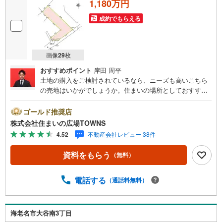
1,180万円
成約でもらえる
画像
29
枚
おすすめポイント
岸田 周平
土地の購入をご検討されているなら、ニーズも高いこちら
の売地はいかがでしょうか。住まいの場所としておすすめ
な住宅用地となっています。立地する第一種住居地域は、
映画館などの人が集まる施設や大規模の工場などの建築が
ゴールド推奨店
禁止されている地域です。土地面積は198平米（公簿）で一
株式会社住まいの広場TOWNS
押しです。【年中無休/9:00～21:00】人気物件は特にお問
4.52
不動産会社レビュー 38件
い合わせが集中するため、お早めにお電話下さい。「室
内・現地を見学する」ボタンよりご予約頂くとご見学がス
資料をもらう
（無料）
ムーズです。■その他、各種ご相談も承っております。○住
宅ローンのご相談○ライフプランのシミュレーション■住ま
いの広場TOWNSからお客様へ経験豊富なスタッフが親身に
電話する
（通話料無料）
なってお客様に合った物件をご紹介させて頂きます！ /他社
様掲載物件も併せてご紹介可能ですのでお気軽にお問い合
わせ下さい♪駐車場もございますので、お車でのお越しも
海老名市大谷南3丁目
大歓迎です！