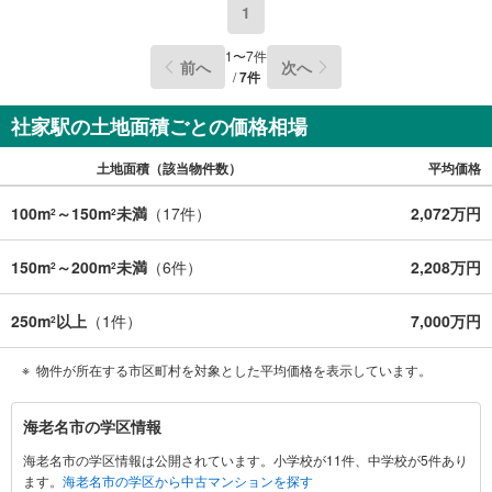
1
1
〜
7
件
前へ
次へ
/
7
件
社家駅の土地面積ごとの価格相場
土地面積（該当物件数）
平均価格
100m
～150m
未満
（
17
件）
2,072万円
2
2
150m
～200m
未満
（
6
件）
2,208万円
2
2
250m
以上
（
1
件）
7,000万円
2
物件が所在する市区町村を対象とした平均価格を表示しています。
海
海老名市の学区情報
老
海老名市の学区情報は公開されています。小学校が11件、中学校が5件あり
名
ます。
海老名市の学区から中古マンションを探す
市