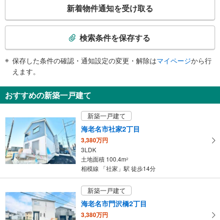
こ
新着物件通知を受け取る
の
検
索
検索条件を保存する
条
件
保存した条件の確認・通知設定の変更・解除は
マイページ
から行
で
えます。
通
知
おすすめの新築一戸建て
を
受
新築一戸建て
け
海老名市社家2丁目
取
3,380万円
る
3LDK
・
土地面積 100.4m
2
条
相模線 「社家」駅 徒歩14分
件
を
新築一戸建て
マ
海老名市門沢橋2丁目
イ
3,380万円
ペ