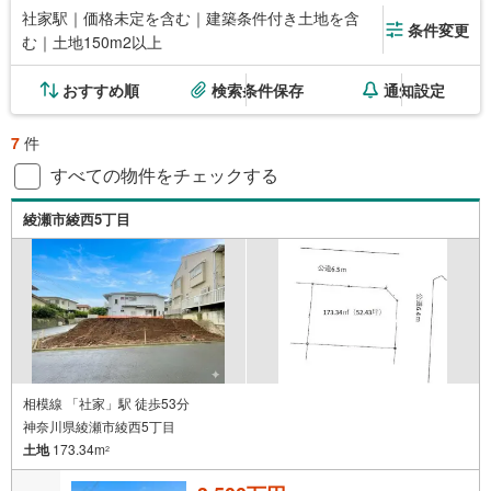
社家駅｜価格未定を含む｜建築条件付き土地を含
条件変更
む｜土地150m2以上
おすすめ順
検索条件保存
通知設定
7
件
すべての物件をチェックする
綾瀬市綾西5丁目
相模線 「社家」駅 徒歩53分
神奈川県綾瀬市綾西5丁目
土地
173.34m
2