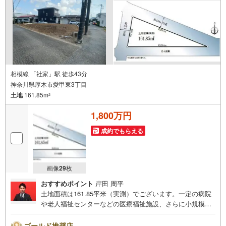
んか？？ --------------
相模線 「社家」駅 徒歩43分
神奈川県厚木市愛甲東3丁目
土地
161.85m
2
1,800万円
成約でもらえる
画像
29
枚
おすすめポイント
岸田 周平
土地面積は161.85平米（実測）でございます。一定の病院
や老人福祉センターなどの医療福祉施設、さらに小規模な
店舗や飲食店などの建設が可能な第一種中高層住居専用地
域。こちらの住宅用地は周囲も環境も整っており、住まい
ゴールド推奨店