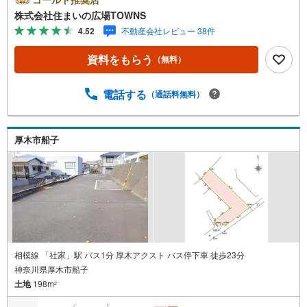
の環境として一押しです。周辺環境も良好なエリアにある
株式会社住まいの広場TOWNS
売地です。駅まで徒歩14分の場所に立地しています。【年
4.52
不動産会社レビュー 38件
中無休/9:00～21:00】人気物件は特にお問い合わせが集中
するため、お早めにお電話下さい。「室内・現地を見学す
資料をもらう
（無料）
る」ボタンよりご予約頂くとご見学がスムーズです。■その
他、各種ご相談も承っております。○住宅ローンのご相談○
ライフプランのシミュレーション■住まいの広場TOWNSか
電話する
（通話料無料）
らお客様へ経験豊富なスタッフが親身になってお客様に合
った物件をご紹介させて頂きます！ /他社様掲載物件も併せ
てご紹介可能ですのでお気軽にお問い合わせ下さい♪駐車
厚木市船子
場もございますので、お車でのお越しも大歓迎です！
相模線 「社家」駅 バス1分 厚木アクスト バス停下車 徒歩23分
神奈川県厚木市船子
土地
198m
2