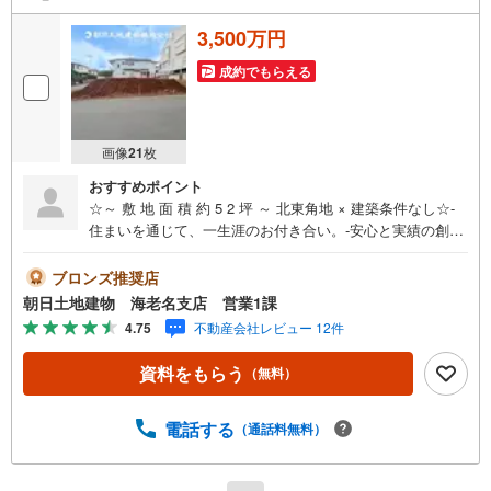
3,500万円
成約でもらえる
画像
21
枚
おすすめポイント
☆～ 敷 地 面 積 約 5 2 坪 ～ 北東角地 × 建築条件なし☆-
住まいを通じて、一生涯のお付き合い。-安心と実績の創業
42年朝日土地建物 株式会社♯アクセス＞＞再開発が進む人
気の海老名駅まで、バス15分・バス停徒歩7分の立地☆小田
ブロンズ推奨店
急線・相鉄線・相模線がご利用可能で大変便利です♪♯角地
朝日土地建物 海老名支店 営業1課
＞＞開放感溢れる、陽当たり良好な北東角地になっており
4.75
不動産会社レビュー 12件
ます☆前面道路は交通量も少なく、小さなお子様がいるご
家庭も安心です♪♯建築条件なし＞＞建築条件ございません
資料をもらう
（無料）
ので、お好きなハウスメーカーで建築可能☆建物を建築さ
れない、土地のみご希望の方も大歓迎です♪♯都市ガス＞＞
日々のランニングコストを抑えられる人気の都市ガスエリ
電話する
（通話料無料）
ア☆ガスボンベの設置もなく、安心・安全かつ敷地内スッ
キリです♪