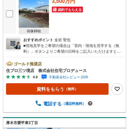
3,500万円
成約でもらえる
画像
25
枚
おすすめポイント
金岩 聖也
■現地見学をご希望の場合は「室内・現地を見学する（無
料）」ボタンよりご希望の日時をご記入いただけますとス
ムーズにご案内が可能です。■ 住プロは大和市・綾瀬市エ
リアに強い！ 住プロは大和市・綾瀬市エリアの不動産売買
ゴールド推奨店
専門会社です！最新物件情報や当社限定で販売する物件情
住プロ三ツ境店 株式会社住宅プロデュース
報も多数ございますので、お気軽にお問合せ下さい！ -------
4.9
不動産会社レビュー 22件
------- 弊社独自の住宅ローン提案システム 弊社ではファイ
ナンシャル専門スタッフによる【丁寧な資金アドバイス】
資料をもらう
（無料）
【ファイナンシャルプラン提案書の作成】を随時行ってお
ります。意外に知らないお客様が多い【定年時の住宅ロー
ン残高】【住宅購入者だけが加入できる無料の生命保険】
電話する
（通話料無料）
【13年間もらえる、国からの特別ボーナス】これから多く
なる【教育費】住宅を買った後から始まる【住宅ローン返
済】65歳以上から必要になる【老後の費用負担】住宅探し
厚木市愛甲東3丁目
の【このタイミング】で不安な部分を明確にしていきませ