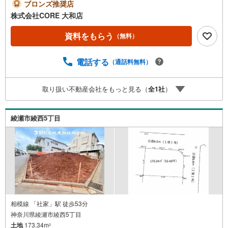
かがでしょうか！建築条件なしなので、建築についてじっ
ブロンズ推奨店
くり考えられるというメリットがあります（＃＾＾＃）＝
株式会社CORE 大和店
＝＝＝＝＝＝＝＝＝＝＝＝＝＝＝＝＝＝＝＝＝＝＝●フェア
ー期間中に物件のお問い合わせをして頂いたお客様にギフ
資料をもらう
（無料）
トカード1000円分プレゼント♪●ご案内に参加して頂いたお
客様にはギフトカード4000円分プレゼント♪合計5000円分
電話する
（通話料無料）
プレゼント♪お得に不動産を探しましょう♪（お名前・ご住
所・お ・メールアドレス必須）※詳細は当社営業スタッフ
までお問い合わせください。【営業時間 9:30-20:00】年中
取り扱い不動産会社をもっと見る（
全
1
社
）
無休（※年末年始除く）上記時間はお電話が繋がりやすくな
っております。ぜひお気軽にご連絡下さい！現地を見学さ
れる場合は「室内・現地を見学する（無料）」ボタンより
綾瀬市綾西5丁目
ご希望の日時をご記入いただけますとスムーズにご案内が
可能です。＝＝＝＝＝＝＝＝＝＝＝＝＝＝＝＝＝＝＝＝＝
＝＝＝＝＝＝＝＝＝
相模線 「社家」駅 徒歩53分
神奈川県綾瀬市綾西5丁目
土地
173.34m
2