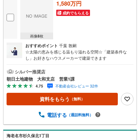
1,580万円
成約でもらえる
画像
8
枚
おすすめポイント
千葉 敦嗣
☆太陽の恵みを感じる温もり溢れる空間☆「建築条件な
し」お好きなハウスメーカーで建築できます
シルバー推奨店
朝日土地建物 大和支店 営業1課
4.75
不動産会社レビュー 32件
資料をもらう
（無料）
電話する
（通話料無料）
海老名市杉久保北1丁目