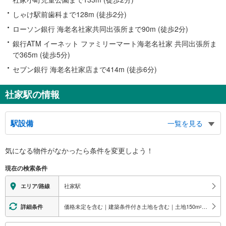
しゃけ駅前歯科まで128m (徒歩2分)
ローソン銀行 海老名社家共同出張所まで90m (徒歩2分)
銀行ATM イーネット ファミリーマート海老名社家 共同出張所ま
で365m (徒歩5分)
セブン銀行 海老名社家店まで414m (徒歩6分)
社家駅の情報
駅設備
一覧を見る
バリアフリー状況
気になる物件がなかったら
条件を変更しよう！
※段差なしでの移動経路
（○：有り △：要駅員設備 ×：無し）
現在の検索条件
地上⇔改札⇔ホーム：×
その他
社家駅
エリア/路線
・点字運賃表
価格未定を含む｜建築条件付き土地を含む｜土地150
m
以上
詳細条件
2