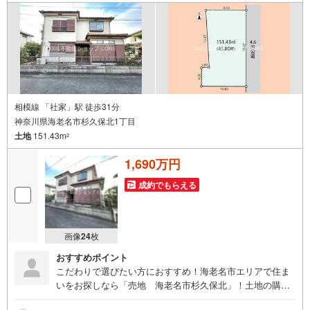
相模線 「社家」駅 徒歩31分
神奈川県海老名市杉久保北1丁目
土地
151.43m
2
1,690万円
成約でもらえる
画像
24
枚
おすすめポイント
こだわりで選びたい方におすすめ！海老名市エリアで住ま
いをお探しなら「売地 海老名市杉久保北」！土地の購入
をご検討されているなら、ニーズも高いこちらの売地はい