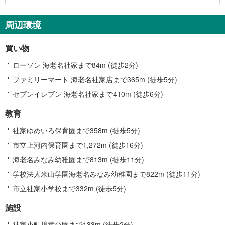
に
関
周辺環境
す
る
買い物
情
報
ローソン 海老名社家まで84m (徒歩2分)
ファミリーマート 海老名社家店まで365m (徒歩5分)
セブンイレブン 海老名社家まで410m (徒歩6分)
教育
社家ゆめいろ保育園まで358m (徒歩5分)
市立上河内保育園まで1,272m (徒歩16分)
海老名みなみ幼稚園まで813m (徒歩11分)
学校法人米山学園海老名みなみ幼稚園まで822m (徒歩11分)
市立社家小学校まで332m (徒歩5分)
施設
社家小町児童公園まで133m (徒歩2分)