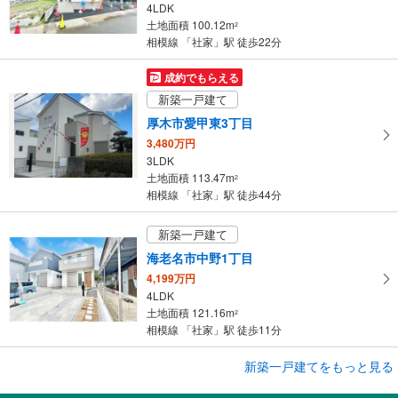
4LDK
ー
土地面積 100.12m
2
ジ
相模線 「社家」駅 徒歩22分
に
保
成約でもらえる
存
新築一戸建て
す
厚木市愛甲東3丁目
る
3,480万円
3LDK
土地面積 113.47m
2
相模線 「社家」駅 徒歩44分
新築一戸建て
海老名市中野1丁目
4,199万円
4LDK
土地面積 121.16m
2
相模線 「社家」駅 徒歩11分
成約でもらえる
新築一戸建てをもっと見る
新築一戸建て