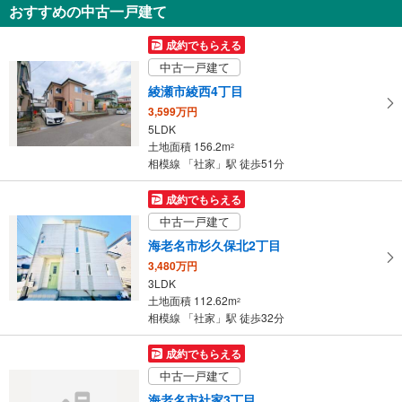
おすすめの中古一戸建て
海老名市社家2丁目
3,080万円
成約でもらえる
3LDK
中古一戸建て
土地面積 100.86m
2
相模線 「社家」駅 徒歩14分
綾瀬市綾西4丁目
3,599万円
5LDK
土地面積 156.2m
2
相模線 「社家」駅 徒歩51分
成約でもらえる
中古一戸建て
海老名市杉久保北2丁目
3,480万円
3LDK
土地面積 112.62m
2
相模線 「社家」駅 徒歩32分
成約でもらえる
中古一戸建て
海老名市社家3丁目