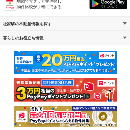
地図でサクッと物件探し
物件比較が手軽にできる
社家駅の不動産情報を探す
暮らしのお役立ち情報
不動産・住宅
賃貸住宅
マンションカタログ
教えて！住まいの先生
新築マンション
中古マンション
新築一戸建て
中古一戸建て
注文住宅
土地
売却査定