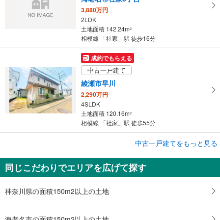
3,880万円
2LDK
土地面積 142.24m
2
相模線 「社家」駅 徒歩16分
成約でもらえる
中古一戸建て
綾瀬市早川
2,290万円
4SLDK
土地面積 120.16m
2
相模線 「社家」駅 徒歩55分
中古一戸建てをもっと見る
中古一戸建て
海老名市社家3丁目
同じこだわりでエリアを広げて探す
2,599万円
3SLDK
土地面積 67.5m
2
神奈川県の面積150m2以上の土地
相模線 「社家」駅 徒歩15分
海老名市の面積150m2以上の土地