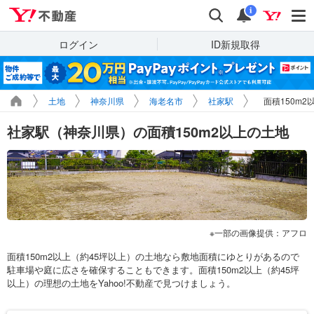
Yahoo!不動産
検索
通知
i
ログイン
ID新規取得
土地
神奈川県
海老名市
社家駅
面積150m
社家駅（神奈川県）の面積150m2以上の土地
一部の画像提供：アフロ
面積150m2以上（約45坪以上）の土地なら敷地面積にゆとりがあるので
駐車場や庭に広さを確保することもできます。面積150m2以上（約45坪
以上）の理想の土地をYahoo!不動産で見つけましょう。