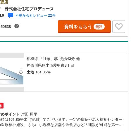
です！最新物件情報や当社限定で販売する物件情報も多数ございますの
奨店
お問合せ下さい！ -------------- 弊社独自の住宅ローン提案システム
店 株式会社住宅プロデュース
2
)
鶴見線
(
39
)
ではファイナンシャル専門スタッフによる【丁寧な資金アドバイス】【フ
不動産会社レビュー 22件
4.9
ナンシャルプラン提案書の作成】を随時行っております。意外に知らない
6
)
根岸線
(
117
)
様が多い【定年時の住宅ローン残高】【住宅購入者だけが加入できる無料
資料をもらう
-50638
無料
命保険】【13年間もらえる、国からの特別ボーナス】これから多くなる
9
)
中央本線（JR東日本）
(
842
)
育費】住宅を買った後から始まる【住宅ローン返済】65歳以上から必要に
【老後の費用負担】住宅探しの【このタイミング】で不安な部分を明確に
146
)
八高線
(
469
)
ませんか？？ --------------
7
)
大糸線（JR東日本）
(
10
)
相模線 「社家」駅 徒歩43分 他
各駅停車）
(
244
)
埼京線
(
423
)
神奈川県厚木市愛甲東3丁目
土地
161.85m
2
)
東海道本線（JR東海）
(
883
)
7
)
飯田線
(
352
)
)
高山本線（JR東海）
(
45
)
る
JR東海）
(
90
)
紀勢本線（JR東海）
(
9
)
すめポイント
岸田 周平
博多南線
(
24
)
積は161.85平米（実測）でございます。一定の病院や老人福祉センター
の医療福祉施設、さらに小規模な店舗や飲食店などの建設が可能な第一種
R西日本）
(
1
)
北陸本線
(
31
)
層住居専用地域。こちらの住宅用地は周囲も環境も整っており、住まいの