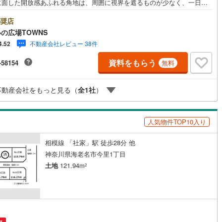
に面した開放感あふれる角地は、周囲に視界を遮るものが少なく、一日中
たかな陽光が差し込む陽当り良好な立地です。地形はプランの立てやすい
地かつ平坦地となっており、デッドスペースを抑えた効率的な設計が可能
奨店
営地下鉄東山線
(
235
)
名古屋市営地下鉄名城線
(
230
)
。建築条件はございませんので、お好みのハウスメーカーや工務店で、ご
の広場TOWNS
のこだわりを詰め込んだ住まいをじっくりと形にしていただけます。生活
不動産会社レビュー 38件
4.52
営地下鉄桜通線
(
166
)
名古屋市営地下鉄上飯田線
(
45
)
性も申し分ありません。都市近郊の利便性を享受しながら、毎日の買い物
利なスーパーや、お子様の通学も安心な小学校がいずれも徒歩10分圏内に
資料をもらう
-58154
無料
地下鉄烏丸線
(
128
)
京都市営地下鉄東西線
(
108
)
ます。共働き世帯や子育て世代の方々にも自信を持っておすすめできる、
りある住環境が整っています。土地のポテンシャルを最大限に活かし、理
tro今里筋線
(
40
)
OsakaMetro御堂筋線
(
69
)
マイホームを叶えるための条件が揃った な土地です。ぜひ現地で、この開
不動産会社をもっと見る（
全
1
社
）
と暮らしやすさを実際にご体感ください。
tro四つ橋線
(
14
)
OsakaMetro中央線
(
29
)
tro堺筋線
(
8
)
神戸市営地下鉄西神・山手線
(
34
)
人気物件TOP10入り
下鉄空港線
(
57
)
福岡市地下鉄箱崎線
(
6
)
相模線 「社家」駅 徒歩28分 他
神奈川県海老名市今里1丁目
2
)
函館市電
(
0
)
土地
121.94m
2
りび鉄道
(
0
)
わたらせ渓谷鐵道
(
17
)
行
(
40
)
会津鉄道
(
4
)
縦貫鉄道
(
0
)
しなの鉄道北しなの線
(
4
)