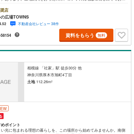
です。周囲の環境もきっと満足して頂ける住宅用地はこちらです。ぜひご
10
)
宮崎空港線
(
4
)
ださい。第一種住居地域では、容積率・高さ制限が緩いことに加え、3000
奨店
までの店舗等の住宅以外の建築物も建てることが可能です。駅から徒歩6分
の広場TOWNS
線
(
332
)
上越新幹線
(
166
)
立地しています。【年中無休/9:00～21:00】人気物件は特にお問い合わせ
不動産会社レビュー 38件
4.52
中するため、お早めにお電話下さい。「室内・現地を見学する」ボタンよ
線
(
186
)
北陸新幹線
(
250
)
予約頂くとご見学がスムーズです。■その他、各種ご相談も承っておりま
資料をもらう
-58154
無料
○住宅ローンのご相談○ライフプランのシミュレーション■住まいの広場TO
線
(
141
)
北陸新幹線（JR西日本）
(
9
)
Sからお客様へ経験豊富なスタッフが親身になってお客様に合った物件をご
させて頂きます！ /他社様掲載物件も併せてご紹介可能ですのでお気軽にお
幹線
(
1
)
合わせ下さい♪駐車場もございますので、お車でのお越しも大歓迎です！
地下鉄南北線
(
11
)
札幌市営地下鉄東西線
(
10
)
相模線 「社家」駅 徒歩30分 他
神奈川県厚木市旭町4丁目
下鉄南北線
(
222
)
仙台市地下鉄東西線
(
83
)
土地
112.26m
2
ロ丸ノ内線
(
157
)
東京メトロ丸ノ内方南支線
(
35
)
ロ東西線
(
182
)
東京メトロ千代田線
(
100
)
NEW
ロ半蔵門線
(
51
)
東京メトロ南北線
(
133
)
る
線
(
114
)
都営三田線
(
126
)
すめポイント
よい光に包まれる理想の暮らしを、この場所から始めてみませんか。南側
戸線
(
201
)
横浜市営地下鉄ブルーライン
(
310
)