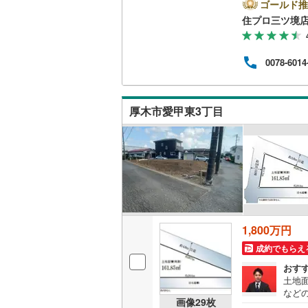
会社
ゴールド推
で、お気軽に
住プロ三ツ境
南武線
(
23
弊社
ァイ
横浜線
(
65
お客
0078-6014
の生
相模線
(
59
【教
なる
五日市線
(
していき
厚木市愛甲東3丁目
篠ノ井線
(
常磐線（
伊東線
(
49
身延線
(
15
武豊線
(
39
1,800万円
成約でもらえ
関西本線（
おす
参宮線
(
3
)
土地面
など
画像
29
枚
大糸線（J
中高