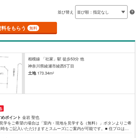
島根
岡山
広島
山口
釜石線
(
0
)
ン内見(相談)可
（
3
）
IT重説可
（
1
）
並び替え
花輪線
(
1
)
香川
愛媛
高知
保存した条件を見る
磐越東線
(
32
)
資料をもらう
ン対応とは？
無料
佐賀
長崎
熊本
大分
陸羽東線
(
23
)
57
)
米坂線
(
0
)
相模線 「社家」駅 徒歩53分 他
五能線
(
0
)
この条件で検索する
この条件で検索する
この条件で検索する
この条件で検索する
この条件で検索する
この条件で検索する
市区町村以下を選択
市区町村を選択す
駅を選択する
神奈川県綾瀬市綾西5丁目
5
)
白新線
(
5
)
土地
173.34m
2
越後線
(
9
)
ライン（宇都宮～逗子）
湘南新宿ライン（前橋～小田原）
(
1,027
)
る
0
)
内房線
(
478
)
すめポイント
金岩 聖也
地見学をご希望の場合は「室内・現地を見学する（無料）」ボタンよりご希
9
)
鹿島線
(
4
)
日時をご記入いただけますとスムーズにご案内が可能です。■ 住プロは大
・綾瀬市エリアに強い！ 住プロは大和市・綾瀬市エリアの不動産売買専門
7
)
東海道本線
(
557
)