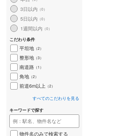
和歌山線
(
169
)
3日以内
（
0
）
5日以内
東西線
(
18
)
（
0
）
1週間以内
（
0
）
予讃線
(
30
)
こだわり条件
高徳線
(
20
)
平坦地
（
2
）
牟岐線
(
7
)
整形地
（
3
）
山陽本線（JR九州）
(
7
)
南道路
（
1
）
篠栗線
(
50
)
角地
（
2
）
前道6m以上
指宿枕崎線
(
234
)
（
2
）
筑肥線
(
44
)
すべてのこだわりを見る
久大本線
(
51
)
キーワードで探す
日田彦山線
(
16
)
筑豊本線
(
45
)
物件名のみで検索する