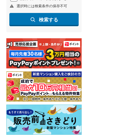
選択時には検索条件の保存不可
北海道新幹線
(
2
)
山形新幹線
(
255
)
検索する
東海道新幹線
(
364
)
九州新幹線
(
136
)
札幌市営地下鉄東豊線
(
7
)
東京メトロ銀座線
(
51
)
東京メトロ日比谷線
(
88
)
東京メトロ有楽町線
(
112
)
東京メトロ副都心線
(
134
)
都営新宿線
(
207
)
横浜市営地下鉄グリーンライン