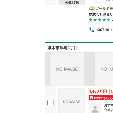
画像
17
枚
すめ
後藤寺線
(
覧く
ゴールド推
平米
株式会社住まい
東北新幹
圏内に
が集
秋田新幹
りご
0078-6014
す。
山陽新幹
WN
紹介
西九州新
問い
厚木市旭町4丁目
地下鉄
札幌市営
仙台市地
東京メト
東京メト
4,480万円
東京メト
成約でもらえ
都営浅草
おす
心地
都営大江