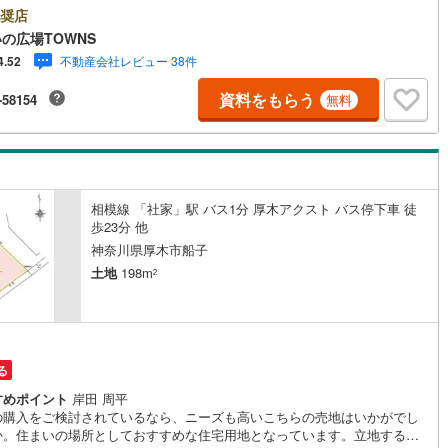
として一押しです。周辺環境も良好なエリアにある売地です。駅まで徒歩1
奨店
4
)
七尾線
(
2
)
場所に立地しています。【年中無休/9:00～21:00】人気物件は特にお問い
の広場TOWNS
せが集中するため、お早めにお電話下さい。「室内・現地を見学する」ボ
不動産会社レビュー 38件
4.52
高山本線（JR西日本）
(
1
)
よりご予約頂くとご見学がスムーズです。■その他、各種ご相談も承ってお
す。○住宅ローンのご相談○ライフプランのシミュレーション■住まいの広
資料をもらう
-58154
無料
JR西日本）
(
117
)
湖西線
(
207
)
OWNSからお客様へ経験豊富なスタッフが親身になってお客様に合った物件
紹介させて頂きます！ /他社様掲載物件も併せてご紹介可能ですのでお気軽
福知山線
(
193
)
問い合わせ下さい♪駐車場もございますので、お車でのお越しも大歓迎で
46
)
播但線
(
109
)
相模線 「社家」駅 バス1分 厚木アクスト バス停下車 徒
)
津山線
(
16
)
歩23分 他
神奈川県厚木市船子
)
伯備線
(
29
)
土地
198m
2
)
呉線
(
101
)
)
山口線
(
2
)
1
)
美祢線
(
0
)
る
因美線
(
20
)
すめポイント
岸田 周平
の購入をご検討されているなら、ニーズも高いこちらの売地はいかがでし
か。住まいの場所としておすすめな住宅用地となっています。立地する第
草津線
(
65
)