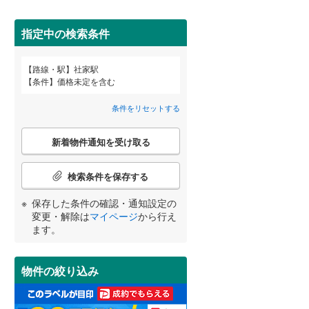
田沢湖線
(
5
)
指定中の検索条件
八戸線
(
0
)
磐越西線
(
30
)
詳しく見る
路線・駅
社家駅
宮崎
鹿児島
沖縄
条件
価格未定を含む
陸羽西線
(
1
)
条件をリセットする
左沢線
(
19
)
こ
津軽線
(
5
)
新着物件通知を受け取る
の
する
る
条件をリセットする
条件をリセットする
条件をリセットする
条件をリセットする
条件をリセットする
条件をリセットする
検
信越本線
(
29
)
索
検索条件を保存する
条
弥彦線
(
0
)
件
保存した条件の確認・通知設定の
で
総武本線
(
806
)
変更・解除は
マイページ
から行え
通
ます。
知
を
京葉線
(
103
)
受
物件の絞り込み
け
久留里線
(
177
)
取
る
山手線
(
182
)