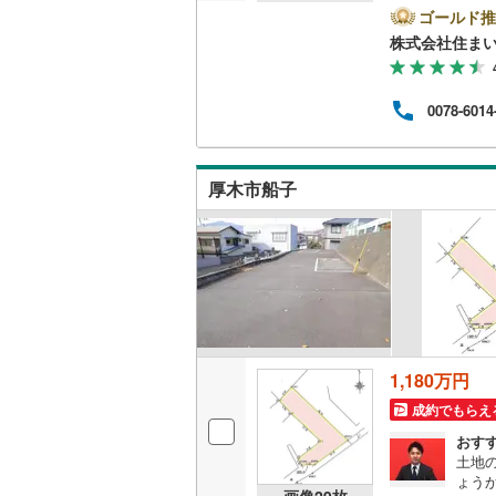
環境
ゴールド推
越美北線
(
4分の
株式会社住まい
合わ
氷見線
(
2
)
タン
りま
0078-6014
紀勢本線（
場T
をご
桜島線
(
6
)
にお
す！
厚木市船子
加古川線
(
赤穂線
(
33
宇野線
(
22
福塩線
(
65
岩徳線
(
17
1,180万円
小野田線
(
成約でもらえ
舞鶴線
(
1
)
おす
土地
ょう
木次線
(
1
)
画像
29
枚