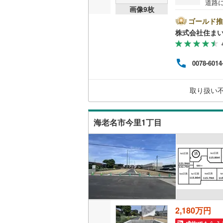
道路
画像
9
枚
あた
整形
ゴールド推
名古屋市
です
株式会社住まい
家族
名古屋市
利便
に便
0078-6014
京都市営
揃い
ゆと
OsakaMe
想の
取り扱い
放感
OsakaMe
OsakaMe
海老名市今里1丁目
福岡市地
私鉄・その他
札幌市電
(
道南いさ
阿武隈急
2,180万円
秋田内陸