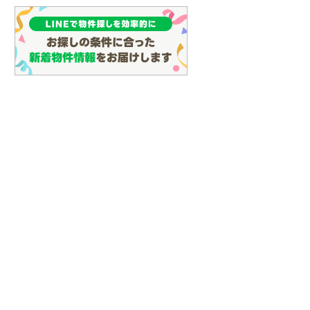
(
128
)
名古屋市営地下鉄鶴舞線
(
161
)
名古屋市営地下鉄名港線
(
64
)
OsakaMetro長堀鶴見緑地線
(
29
)
OsakaMetro谷町線
(
69
)
OsakaMetro千日前線
(
30
)
神戸市営地下鉄海岸線
(
4
)
福岡市地下鉄七隈線
(
131
)
函館市電宝来・谷地頭線
(
0
)
真岡鐵道
(
10
)
山形鉄道フラワー長井線
(
0
)
えちごトキめき鉄道妙高はねうまラ