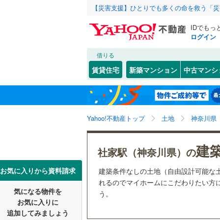
【災害支援】ひとりでも多くの命を救う「災
IDでもっ
ログイン
借りる
北海道
JR
北海道
函館本線
(
こだわり条件
配置、向き、
賃貸住宅
新築マンション
中古マンシ
石勝線
(
0
)
前道6m
東北
青森
根室本線
(
(
208
)
(
62
)
(
8
平坦地
（
関東
東京
石北本線
(
Yahoo!不動産トップ
土地
神奈川県
販売、価格、
常磐線
(
57
信越・北陸
新潟
(
7
)
(
24
)
(
3
建
更地渡し
社家駅（神奈川県）の
高崎線
(
50
東海
愛知
お気に入りから資料請求
建築条件なしの土地（自由設計可能な
立地
両毛線
(
22
れるのでマイホームにこだわりたい方に
烏山線
(
78
気になる物件を
最寄りの
う。
近畿
大阪
お気に入りに
石巻線
(
44
追加してみましょう
オンライン対