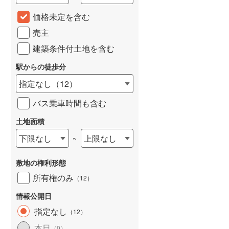
城端線
(
0
)
価格未定を含む
売主
関西本線（JR西日本）
(
234
)
建築条件付土地を含む
大阪環状線
(
55
)
駅からの徒歩分
山陽本線（JR西日本）
(
363
)
指定なし
（
12
）
姫新線
(
111
)
バス乗車時間も含む
吉備線
(
24
)
土地面積
芸備線
(
56
)
下限なし
上限なし
~
可部線
(
79
)
敷地の権利形態
宇部線
(
1
)
所有権のみ
（
12
）
山陰本線
(
248
)
情報公開日
境線
(
12
)
指定なし
（
12
）
奈良線
(
103
)
本日
（
0
）