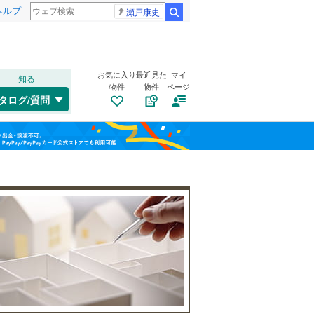
ヘルプ
瀬戸康史
検索
お気に入り
最近見た
マイ
知る
物件
物件
ページ
千歳線
(
8
)
タログ/質問
日高本線
(
0
)
南道路
（
1
）
福島
宗谷本線
(
0
)
(
62
)
(
12
)
(
5
)
古家あり
（
4
）
栃木
群馬
山梨
東北本線
(
963
)
川越線
(
287
)
吾妻線
(
30
)
日光線
(
111
)
仙石線
(
165
)
小学校まで1km以内
（
4
）
和歌山
大船渡線
(
1
)