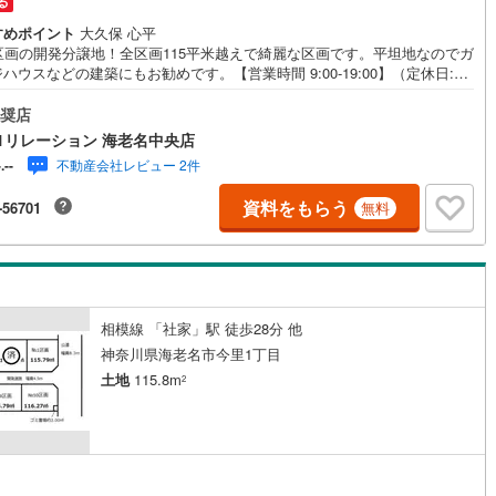
る
すめポイント
大久保 心平
0区画の開発分譲地！全区画115平米越えで綺麗な区画です。平坦地なのでガ
道
(
11
)
北越急行ほくほく線
(
1
)
ハウスなどの建築にもお勧めです。【営業時間 9:00-19:00】（定休日:毎
曜日）上記時間はご案内可能です！ぜひお気軽にご連絡下さい！現地を見
て銀河鉄道
(
6
)
青い森鉄道
(
7
)
れる場合は「室内・現地を見学する（無料）」ボタンよりご希望の日時を
奨店
入いただけますとスムーズにご案内が可能です。■□センチュリー21リレー
弘南線
(
0
)
弘南鉄道大鰐線
(
0
)
1リレーション 海老名中央店
ン海老名中央店■□「海老名」駅から徒歩5分のセンチュリー21加盟店クオ
不動産会社レビュー 2件
-.--
ィサービス部門で全国TOP10入賞店舗「今すぐ見たい！」に対応可能（物
鉄道鳥海山ろく線
(
1
)
福島交通飯坂線
(
34
)
よる）お迎えや現地でのお待ち合わせも対応可能！キッズコーナー・オム
資料をもらう
-56701
無料
換台完備～住宅ローン相談会開催中～・月々の返済額はどれぐらい・頭金
長野線
(
3
)
上田電鉄別所線
(
2
)
れぐらい必要・どこの金融機関を利用したらいいの・無理なく借りられる
いくら位住宅ローンに精通した弊社アドバイザーが丁寧にご説明致しま
イトレール
(
87
)
関東鉄道竜ケ崎線
(
8
)
鉄道大洗鹿島線
(
125
)
ひたちなか海浜鉄道湊線
(
9
)
相模線 「社家」駅 徒歩28分 他
68
)
千葉都市モノレール
(
129
)
神奈川県海老名市今里1丁目
土地
115.8m
2
鉄道上毛線
(
83
)
秩父鉄道
(
37
)
線
(
47
)
つくばエクスプレス
(
198
)
421
)
京成押上線
(
47
)