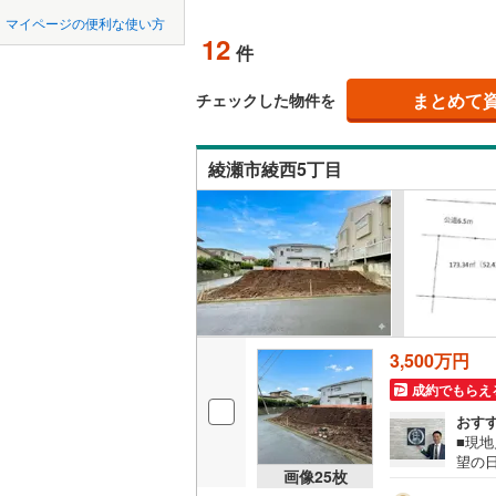
中国
鳥取
北上線
(
1
)
マイページの便利な使い方
オンライ
12
件
山田線
(
6
)
四国
徳島
大湊線
(
0
)
まとめて
オンライ
チェックした物件を
九州・沖縄
福岡
只見線
(
4
)
綾瀬市綾西5丁目
奥羽本線
(
男鹿線
(
1
)
0
0
0
0
0
0
該当物件
該当物件
該当物件
該当物件
該当物件
該当物件
件
件
件
件
件
件
羽越本線
(
飯山線
(
0
)
湘南新宿
3,500万円
(
864
)
成約でもらえ
外房線
(
75
おす
■現
成田線
(
13
望の
画像
25
枚
和市
東金線
(
27