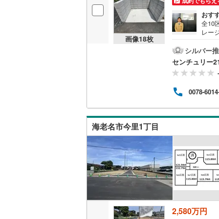
成約でもらえ
おす
全1
いすみ鉄
レージ
画像
18
枚
週水
IGRいわ
学さ
シルバー推
ご記
弘南鉄道
センチュリー2
ショ
リテ
由利高原
件に
0078-6014
ツ交
長野電鉄
はど
のは
宇都宮ラ
す。
海老名市今里1丁目
鹿島臨海
小湊鐵道
(
上毛電気
流鉄流山
京成本線
(
2,580万円