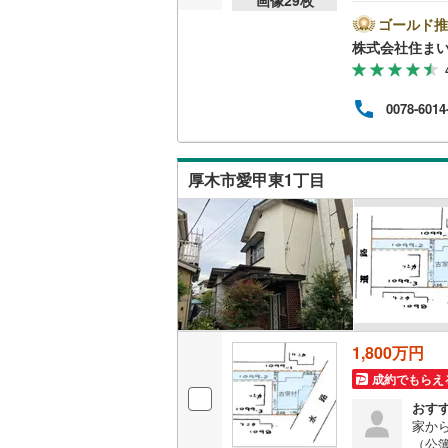
一種
止さ
ゴールド推
桜井線
(
58
休/9
株式会社住まい
下さ
阪和線
(
14
です
プラ
おおさか
0078-6014
ッフ
物件
内子線
(
0
)
ます
鳴門線
(
2
)
厚木市愛甲東1丁目
土讃線
(
71
鹿児島本
三角線
(
6
)
長崎本線
(
1,800万円
佐世保線
(
成約でもらえ
豊肥本線
(
おす
家から
日南線
(
20
（公