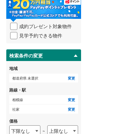
・
条
武蔵野線
(
685
)
件
を
横須賀線
(
284
)
成約プレゼント対象物件
マ
青梅線
(
234
)
イ
見学予約できる物件
ペ
小海線
(
32
)
ー
ジ
京浜東北線
(
821
)
に
検索条件の変更
保
総武線
(
673
)
存
地域
す
御殿場線
(
93
)
る
都道府県 未選択
変更
中央本線（JR東海）
(
366
)
路線・駅
太多線
(
76
)
相模線
変更
名松線
(
4
)
社家
変更
東海道本線（JR西日本）
(
523
)
価格
下限なし
上限なし
~
小浜線
(
6
)