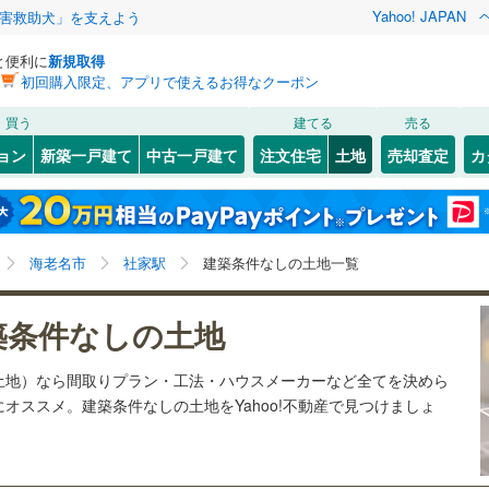
Yahoo! JAPAN
害救助犬」を支えよう
と便利に
新規取得
初回購入限定、アプリで使えるお得なクーポン
検索条件を保存しました
買う
建てる
売る
27
)
札沼線
(
6
)
建ち方、日当たり
ョン
新築一戸建て
中古一戸建て
注文住宅
土地
売却査定
カ
この検索条件の新着物件通知は、
マイページ
から設定できます。
室蘭本線
(
6
)
以上
（
2
）
角地
（
2
）
岩手
宮城
秋田
山形
22
)
富良野線
(
0
)
6
)
(
15
)
(
27
)
(
9
)
(
20
)
(
26
)
(
28
)
2
）
整形地
（
3
）
社家駅、価格未定を含む
神奈川
埼玉
千葉
茨城
1
)
釧網本線
(
0
)
海老名市
社家駅
建築条件なしの土地一覧
契約、入居関連など
3
)
水郡線
(
126
)
北茅ケ崎
茅ケ崎
長野
富山
石川
福井
4
)
(
26
)
築条件なしの土地
（
0
）
第一種低層住居専用地域
（
2
）
(
70
)
(
148
)
8
)
上越線
(
47
)
検索条件を保存する
閉じる
閉じる
お気に入りリストを見る
お気に入りリストを見る
閉じる
閉じる
岐阜
静岡
三重
土地）なら間取りプラン・工法・ハウスメーカーなど全てを決めら
6
)
水戸線
(
24
)
マイページ
オススメ。建築条件なしの土地をYahoo!不動産で見つけましょ
)
仙山線
(
124
)
駅が始発駅
（
1
）
海まで2km以内
（
0
）
兵庫
京都
滋賀
奈良
)
気仙沼線
(
3
)
応