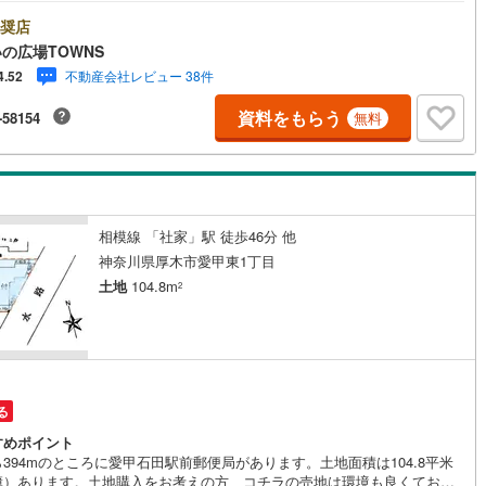
住居地域は、映画館などの人が集まる施設や大規模の工場などの建築が禁
れている地域です。土地面積は198平米（公簿）で一押しです。【年中無
奨店
)
片町線
(
87
)
:00～21:00】人気物件は特にお問い合わせが集中するため、お早めにお電話
の広場TOWNS
い。「室内・現地を見学する」ボタンよりご予約頂くとご見学がスムーズ
9
)
関西空港線
(
2
)
不動産会社レビュー 38件
4.52
。■その他、各種ご相談も承っております。○住宅ローンのご相談○ライフ
ンのシミュレーション■住まいの広場TOWNSからお客様へ経験豊富なスタ
東線
(
46
)
本四備讃線
(
5
)
資料をもらう
-58154
無料
が親身になってお客様に合った物件をご紹介させて頂きます！ /他社様掲載
も併せてご紹介可能ですのでお気軽にお問い合わせ下さい♪駐車場もござい
予土線
(
0
)
ので、お車でのお越しも大歓迎です！
徳島線
(
5
)
)
土讃線
(
7
)
相模線 「社家」駅 徒歩46分 他
神奈川県厚木市愛甲東1丁目
線
(
483
)
香椎線
(
58
)
土地
104.8m
2
肥薩線
(
3
)
12
)
唐津線
(
0
)
0
)
大村線
(
1
)
る
52
)
日豊本線
(
296
)
すめポイント
394mのところに愛甲石田駅前郵便局があります。土地面積は104.8平米
)
吉都線
(
8
)
簿）あります。土地購入をお考えの方、コチラの売地は環境も良くておす