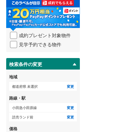
取
る
武蔵野線
(
225
)
・
条
横須賀線
(
132
)
件
を
青梅線
(
95
)
成約プレゼント対象物件
マ
イ
小海線
(
35
)
見学予約できる物件
ペ
ー
京浜東北線
(
209
)
ジ
に
検索条件の変更
総武線
(
140
)
保
存
御殿場線
(
75
)
地域
す
る
中央本線（JR東海）
(
246
)
都道府県 未選択
変更
太多線
(
71
)
路線・駅
名松線
(
3
)
小田急小田原線
変更
読売ランド前
変更
東海道本線（JR西日本）
(
203
)
価格
小浜線
(
5
)