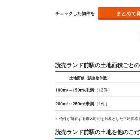
まとめて
チェックした物件を
名古屋市
名古屋市
京都市営
OsakaMe
OsakaMe
読売ランド前駅の土地面積ごとの
OsakaMe
土地面積（該当物件数）
福岡市地
100m
～150m
未満
（
13
件）
2
2
私鉄・その他
札幌市電
(
200m
～250m
未満
（
1
件）
2
2
道南いさ
物件が所在する市区町村を対象とした平均価格
阿武隈急
読売ランド前駅の土地を他のこだ
秋田内陸