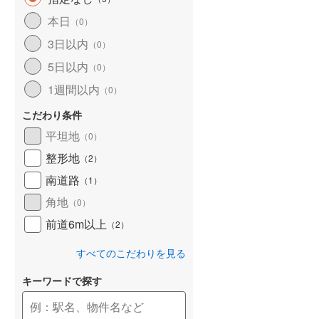
和歌山線
(
104
)
本日
（
0
）
3日以内
東西線
(
2
)
（
0
）
5日以内
（
0
）
予讃線
(
25
)
1週間以内
（
0
）
高徳線
(
18
)
こだわり条件
牟岐線
(
8
)
平坦地
（
0
）
山陽本線（JR九州）
(
5
)
整形地
（
2
）
篠栗線
(
42
)
南道路
（
1
）
角地
指宿枕崎線
(
171
)
（
0
）
前道6m以上
（
2
）
筑肥線
(
28
)
すべてのこだわりを見る
久大本線
(
55
)
キーワードで探す
日田彦山線
(
15
)
筑豊本線
(
41
)