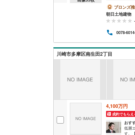
内・
【物
ブロンズ推
越美北線
(
かけ
朝日土地建物 
弊社
氷見線
(
2
)
りま
提案
紀勢本線（
0078-6014
頂け
して
桜島線
(
0
)
は、
加古川線
(
川崎市多摩区南生田2丁目
赤穂線
(
36
宇野線
(
22
福塩線
(
62
岩徳線
(
21
4,100万円
小野田線
(
成約でもらえ
舞鶴線
(
1
)
おす
低層
木次線
(
1
)
す。【