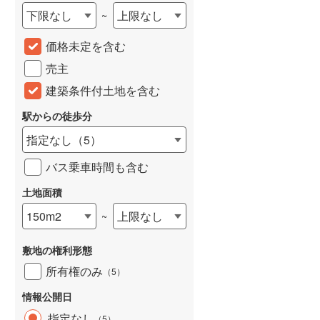
下限なし
上限なし
~
城端線
(
0
)
価格未定を含む
関西本線（JR西日本）
(
184
)
売主
大阪環状線
(
5
)
建築条件付土地を含む
山陽本線（JR西日本）
(
329
)
駅からの徒歩分
姫新線
(
108
)
指定なし
（
5
）
吉備線
(
17
)
バス乗車時間も含む
芸備線
(
36
)
土地面積
可部線
(
41
)
150m2
上限なし
~
宇部線
(
2
)
敷地の権利形態
山陰本線
(
155
)
所有権のみ
（
5
）
境線
(
10
)
情報公開日
奈良線
(
63
)
指定なし
（
5
）