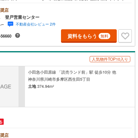
おります。ぜひお気軽にご連絡ください！現地を見学される場合は「室
)
片町線
(
31
)
現地を見学する（無料）」ボタンよりご希望の日時をご記入いただけます
奨店
ムーズにご案内が可能です。◎現地のご案内について・平日や夜遅い時間
ス 登戸営業センター
)
関西空港線
(
2
)
ご案内が可能 ※定休日を除く・経験豊富なスタッフが物件詳細を丁寧にご
不動産会社レビュー 2件
-.--
いたします。・車でご自宅や最寄り駅等、ご指定の場所まで送迎しま
東線
(
4
)
本四備讃線
(
5
)
・チャイルドシートのご用意ございます。◎個別FP相談会 無料物件のご
資料をもらう
-56660
無料
だけでなく住宅ローン・資金のご相談、まずは家探しについて話を聞きた
予土線
(
0
)
いう方も大歓迎です！年間8000棟以上の限定物件を発表しているオープン
スだから出会える物件が多数ございます。ぜひお気軽にご連絡・ご相談く
徳島線
(
5
)
い！※限定物件:当社のみ、もしくは当社を含めた数社でのみご紹介可能な
人気物件TOP10入り
プンハウス・ディベロップメントの物件
)
土讃線
(
9
)
小田急小田原線 「読売ランド前」駅 徒歩10分 他
線
(
409
)
香椎線
(
55
)
神奈川県川崎市多摩区西生田5丁目
土地
374.94m
2
)
肥薩線
(
4
)
18
)
唐津線
(
1
)
2
)
大村線
(
1
)
60
)
日豊本線
(
265
)
る
)
吉都線
(
10
)
奨店