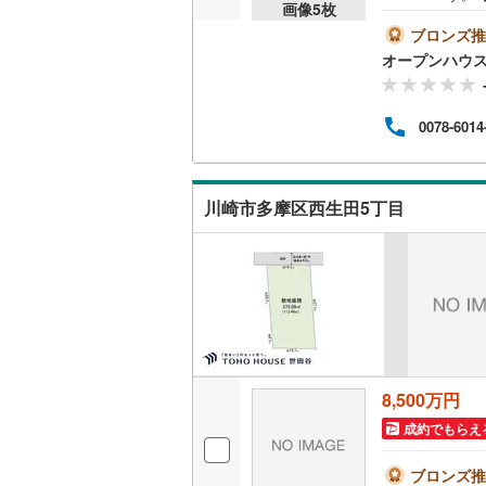
画像
5
枚
って
桜井線
(
49
内・
ブロンズ推
とス
オープンハウ
阪和線
(
52
帯も
説明
おおさか
す。
0078-6014
紹介
内子線
(
0
)
いと
ハウ
鳴門線
(
2
)
ださ
川崎市多摩区西生田5丁目
オー
土讃線
(
61
鹿児島本
三角線
(
11
長崎本線
(
佐世保線
(
8,500万円
豊肥本線
(
成約でもらえ
日南線
(
19
ブロンズ推