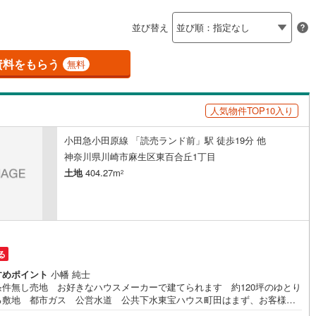
島根
岡山
広島
山口
釜石線
(
0
)
ン内見(相談)可
（
1
）
IT重説可
（
1
）
並び替え
花輪線
(
1
)
香川
愛媛
高知
保存した条件を見る
4
)
(
17
)
(
8
)
(
1
)
(
0
)
(
0
)
(
0
)
磐越東線
(
37
)
資料をもらう
ン対応とは？
無料
佐賀
長崎
熊本
大分
陸羽東線
(
22
)
人気物件TOP10入り
51
)
米坂線
(
0
)
小田急小田原線 「読売ランド前」駅 徒歩19分 他
五能線
(
0
)
この条件で検索する
この条件で検索する
この条件で検索する
この条件で検索する
この条件で検索する
この条件で検索する
市区町村以下を選択
市区町村を選択す
駅を選択する
神奈川県川崎市麻生区東百合丘1丁目
5
)
白新線
(
4
)
土地
404.27m
2
越後線
(
12
)
ライン（宇都宮～逗子）
湘南新宿ライン（前橋～小田原）
(
401
)
る
9
)
内房線
(
441
)
すめポイント
小幡 純士
0
)
鹿島線
(
4
)
条件無し売地 お好きなハウスメーカーで建てられます 約120坪のゆとり
る敷地 都市ガス 公営水道 公共下水東宝ハウス町田はまず、お客様一
人を知り、理解することから始めます。お客様のお話をきちんとお聞き
8
)
東海道本線
(
219
)