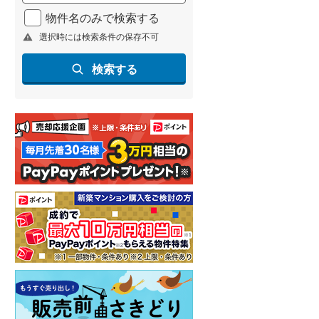
北海道新幹線
(
1
)
物件名のみで検索する
選択時には検索条件の保存不可
山形新幹線
(
160
)
東海道新幹線
(
275
)
検索する
九州新幹線
(
97
)
札幌市営地下鉄東豊線
(
9
)
東京メトロ銀座線
(
6
)
東京メトロ日比谷線
(
13
)
東京メトロ有楽町線
(
15
)
東京メトロ副都心線
(
20
)
都営新宿線
(
20
)
横浜市営地下鉄グリーンライン