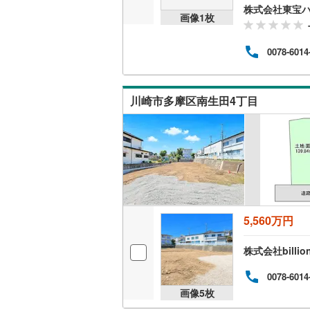
株式会社東宝
後藤寺線
(
画像
1
枚
東北新幹
0078-6014
秋田新幹
山陽新幹
川崎市多摩区南生田4丁目
西九州新
地下鉄
札幌市営
仙台市地
東京メト
5,560万円
東京メト
株式会社billio
東京メト
0078-6014
都営浅草
画像
5
枚
都営大江