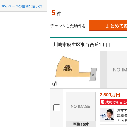
中国
鳥取
北上線
(
1
)
マイページの便利な使い方
オンライ
5
件
山田線
(
5
)
四国
徳島
(
33
)
(
25
)
(
5
大湊線
(
0
)
まとめて
オンライ
チェックした物件を
九州・沖縄
福岡
只見線
(
3
)
川崎市麻生区東百合丘1丁目
奥羽本線
(
男鹿線
(
1
)
0
0
0
0
0
0
該当物件
該当物件
該当物件
該当物件
該当物件
該当物件
件
件
件
件
件
件
羽越本線
(
飯山線
(
0
)
湘南新宿
2,500万円
(
473
)
成約でもらえ
外房線
(
52
おす
成田線
(
11
建築
のあ
画像
10
枚
人一
東金線
(
17