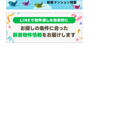
(
65
)
名古屋市営地下鉄鶴舞線
(
71
)
名古屋市営地下鉄名港線
(
16
)
OsakaMetro長堀鶴見緑地線
(
2
)
OsakaMetro谷町線
(
12
)
OsakaMetro千日前線
(
3
)
神戸市営地下鉄海岸線
(
1
)
福岡市地下鉄七隈線
(
73
)
函館市電宝来・谷地頭線
(
0
)
真岡鐵道
(
10
)
山形鉄道フラワー長井線
(
0
)
えちごトキめき鉄道妙高はねうまラ