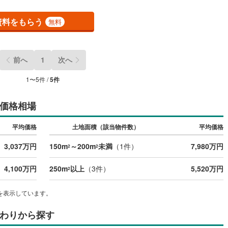
資料をもらう
無料
営地下鉄東山線
(
103
)
名古屋市営地下鉄名城線
(
92
)
営地下鉄桜通線
(
68
)
名古屋市営地下鉄上飯田線
(
9
)
前へ
1
次へ
地下鉄烏丸線
(
57
)
京都市営地下鉄東西線
(
40
)
1
〜
5
件 /
5
件
tro今里筋線
(
1
)
OsakaMetro御堂筋線
(
12
)
tro四つ橋線
(
1
)
OsakaMetro中央線
(
5
)
価格相場
tro堺筋線
(
2
)
神戸市営地下鉄西神・山手線
(
11
)
平均価格
土地面積（該当物件数）
平均価格
下鉄空港線
(
37
)
福岡市地下鉄箱崎線
(
5
)
3,037万円
150m
～200m
未満
（
1
件）
7,980万円
2
2
2
)
函館市電
(
0
)
4,100万円
250m
以上
（
3
件）
5,520万円
2
りび鉄道
(
0
)
わたらせ渓谷鐵道
(
17
)
を表示しています。
行
(
39
)
会津鉄道
(
4
)
わりから探す
縦貫鉄道
(
0
)
しなの鉄道北しなの線
(
3
)