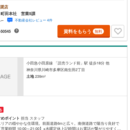
現地を見学する」ボタンよりご予約いただくとご見学がスムーズです。
件のポイント】～新百合ヶ丘駅まで徒歩9分の好立地で、通勤・通学・お出
奨店
5
)
七尾線
(
2
)
に便利です♪南西・南東向道路につき陽当り良好♪ 【創業41周年の実績】
町田本社 営業5課
は1985年町田にて開業し、東京・神奈川・埼玉エリアに13店舗展開してお
高山本線（JR西日本）
(
1
)
不動産会社レビュー 4件
-.--
す。契約件数5万件を突破し、数多くの実績を積むことによって、様々なご
やアドバイスが出来るようになりました。私達はお客様に安心感をお持ち
JR西日本）
(
45
)
湖西線
(
158
)
資料をもらう
-50545
無料
る自信があります。【とことん納得】当社では担当営業が物件情報を紹介
おりますが、その後の物件のご説明、資金計画、税金相談などについて
福知山線
(
102
)
上司である担当課長も同席でご説明させていただきます。
43
)
播但線
(
106
)
)
津山線
(
14
)
小田急小田原線 「読売ランド前」駅 徒歩18分 他
神奈川県川崎市多摩区南生田2丁目
)
伯備線
(
26
)
土地
239m
2
)
呉線
(
65
)
)
山口線
(
3
)
2
)
美祢線
(
0
)
る
因美線
(
13
)
すめポイント
担当 スタッフ
エリアの穏やかな住環境。前面道路6mと広々。南側道路で陽当り良好で
草津線
(
52
)
営業時間 10:00～21:00】※水曜定休上記時間はお電話が繋がりやすくな