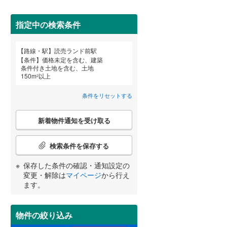
田沢湖線
(
5
)
指定中の検索条件
八戸線
(
0
)
(
0
)
(
3
)
磐越西線
(
33
)
詳しく見る
路線・駅
読売ランド前駅
宮崎
鹿児島
沖縄
条件
価格未定を含む、建築
陸羽西線
(
1
)
条件付き土地を含む、土地
150
m
以上
2
左沢線
(
20
)
条件をリセットする
津軽線
(
2
)
する
る
条件をリセットする
条件をリセットする
条件をリセットする
条件をリセットする
条件をリセットする
条件をリセットする
こ
信越本線
(
29
)
新着物件通知を受け取る
の
検
弥彦線
(
0
)
索
検索条件を保存する
条
総武本線
(
452
)
件
保存した条件の確認・通知設定の
で
変更・解除は
マイページ
から行え
通
ます。
京葉線
(
27
)
知
を
久留里線
(
176
)
受
物件の絞り込み
け
山手線
(
19
)