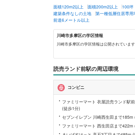
面積120m2以上
面積200m2以上
100
建築条件なしの土地
第一種低層住居専用
いすみ鉄
前道6メートル以上
IGRいわ
川
川崎市多摩区の学区情報
弘南鉄道
崎
市
川崎市多摩区の学区情報は公開されています
由利高原
多
摩
長野電鉄
区
に
読売ランド前駅の周辺環境
宇都宮ラ
関
す
鹿島臨海
る
コンビニ
情
小湊鐵道
(
報
ファミリーマート 衣屋読売ランド駅前
上毛電気
(徒歩1分)
流鉄流山
セブンイレブン 川崎西生田まで185m 
ファミリーマート 西生田店まで422m 
京成本線
(
まいばすけっと 高石3丁目まで485m (