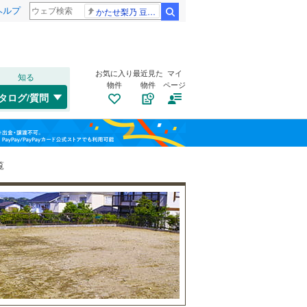
ヘルプ
かたせ梨乃 豆原一成
検索
お気に入り
最近見た
マイ
知る
物件
物件
ページ
千歳線
(
9
)
タログ/質問
日高本線
(
0
)
南道路
（
1
）
福島
宗谷本線
(
0
)
(
4
)
(
6
)
(
2
)
古家あり
（
3
）
栃木
群馬
山梨
東北本線
(
739
)
覧
川越線
(
132
)
百合ケ丘
新百合ケ丘
(
6
)
吾妻線
(
29
)
(
12
)
(
29
)
日光線
(
106
)
仙石線
(
143
)
小学校まで1km以内
（
1
）
和歌山
大船渡線
(
1
)
(
54
)
(
12
)
(
22
)