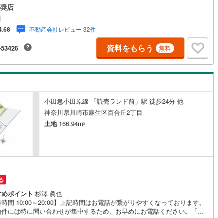
しっかり話し合う「心」のコミュニケーションが大切になります。だから
奨店
、それぞれのお客様にベストな「住まい」をご提案をすることができるの
)
鶴見線
(
10
)
田
。インターネット予約で当日見学が可能！（1）［室内・現地を見学する］
不動産会社レビュー 32件
4.68
リック（2）本日～4日以内をご希望の方は「ご要望・ご質問欄」に希望日
2
)
根岸線
(
55
)
ご記入ください！【主要不動産流通各社の2025年度中間期の売買仲介実績
資料をもらう
-53426
無料
いて、全国第9位の売買仲介実績です】※住宅新報よりたくさんのお客様か
8
)
中央本線（JR東日本）
(
441
)
お言葉に感謝してこれからも楽しく素敵なお家探しをお約束します。お家
を始めてみようと思われたらまずは、お気軽に東宝ハウス町田に相談して
79
)
八高線
(
320
)
せんか？スタッフ一同お客様のお問合せをお待ちしております。
8
)
大糸線（JR東日本）
(
10
)
小田急小田原線 「読売ランド前」駅 徒歩24分 他
各駅停車）
(
70
)
埼京線
(
100
)
神奈川県川崎市麻生区百合丘2丁目
土地
166.94m
)
東海道本線（JR東海）
(
701
)
2
1
)
飯田線
(
281
)
)
高山本線（JR東海）
(
40
)
JR東海）
(
60
)
紀勢本線（JR東海）
(
9
)
る
すめポイント
杉澤 眞也
博多南線
(
18
)
時間 10:00～20:00】上記時間はお電話が繋がりやすくなっております。
物件には特に問い合わせが集中するため、お早めにお電話ください。「室
R西日本）
(
1
)
北陸本線
(
30
)