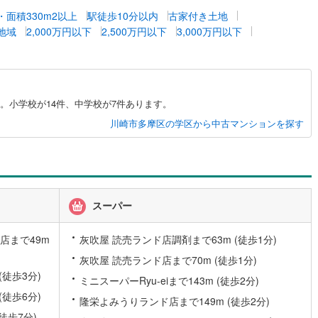
坪・面積330m2以上
駅徒歩10分以内
古家付き土地
地域
2,000万円以下
2,500万円以下
3,000万円以下
道
(
11
)
北越急行ほくほく線
(
0
)
て銀河鉄道
(
6
)
青い森鉄道
(
4
)
弘南線
(
0
)
弘南鉄道大鰐線
(
0
)
。小学校が14件、中学校が7件あります。
鉄道鳥海山ろく線
(
1
)
福島交通飯坂線
(
35
)
川崎市多摩区の学区から中古マンションを探す
長野線
(
4
)
上田電鉄別所線
(
3
)
イトレール
(
81
)
関東鉄道竜ケ崎線
(
7
)
鉄道大洗鹿島線
(
125
)
ひたちなか海浜鉄道湊線
(
9
)
スーパー
55
)
千葉都市モノレール
(
75
)
店まで49m
灰吹屋 読売ランド店調剤まで63m (徒歩1分)
鉄道上毛線
(
79
)
秩父鉄道
(
56
)
灰吹屋 読売ランド店まで70m (徒歩1分)
線
(
12
)
つくばエクスプレス
(
72
)
(徒歩3分)
ミニスーパーRyu-eiまで143m (徒歩2分)
(徒歩6分)
137
)
京成押上線
(
5
)
隆栄よみうりランド店まで149m (徒歩2分)
徒歩7分)