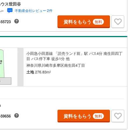
ハウス世田谷
9
)
宮崎空港線
(
4
)
不動産会社レビュー 2件
-.--
線
(
247
)
上越新幹線
(
75
)
資料をもらう
-55723
無料
線
(
87
)
北陸新幹線
(
165
)
線
(
124
)
北陸新幹線（JR西日本）
(
8
)
幹線
(
1
)
小田急小田原線 「読売ランド前」駅 バス4分 南生田四丁
目 バス停下車 徒歩1分 他
地下鉄南北線
(
11
)
札幌市営地下鉄東西線
(
11
)
神奈川県川崎市多摩区南生田4丁目
土地
276.83m
2
下鉄南北線
(
205
)
仙台市地下鉄東西線
(
68
)
ロ丸ノ内線
(
23
)
東京メトロ丸ノ内方南支線
(
9
)
ロ東西線
(
25
)
東京メトロ千代田線
(
26
)
n
ロ半蔵門線
(
7
)
東京メトロ南北線
(
24
)
資料をもらう
-59656
無料
線
(
14
)
都営三田線
(
28
)
戸線
(
21
)
横浜市営地下鉄ブルーライン
(
138
)