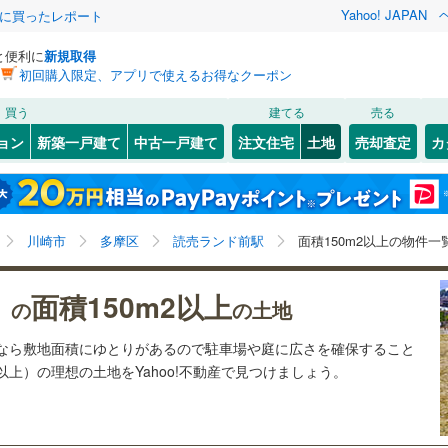
Yahoo! JAPAN
際に買ったレポート
と便利に
新規取得
初回購入限定、アプリで使えるお得なクーポン
検索条件を保存しました
買う
建てる
売る
26
)
札沼線
(
6
)
建ち方、日当たり
ョン
新築一戸建て
中古一戸建て
注文住宅
土地
売却査定
カ
この検索条件の新着物件通知は、
マイページ
から設定できます。
室蘭本線
(
6
)
以上
（
2
）
角地
（
0
）
岩手
宮城
秋田
山形
18
)
富良野線
(
0
)
梅ケ丘
)
(
3
)
(
7
)
(
8
)
(
10
)
(
5
)
0
）
整形地
（
2
）
(
0
)
読売ランド前駅、価格未定を含む、建築条件付き土地を
神奈川
埼玉
千葉
茨城
1
)
釧網本線
(
0
)
川崎市
多摩区
読売ランド前駅
面積150m2以上の物件一
含む、土地150
m
以上
2
契約、入居関連など
1
)
水郡線
(
129
)
長野
富山
石川
福井
面積150m2以上
（
0
）
第一種低層住居専用地域
（
5
）
）の
の土地
向ケ丘遊園
読売ランド前
)
(
3
)
(
2
)
(
1
)
(
3
)
5
)
上越線
(
43
)
(
3
)
閉じる
閉じる
お気に入りリストを見る
お気に入りリストを見る
閉じる
閉じる
岐阜
静岡
三重
土地なら敷地面積にゆとりがあるので駐車場や庭に広さを確保すること
検索条件を保存する
2
)
水戸線
(
44
)
(
5
)
坪以上）の理想の土地をYahoo!不動産で見つけましょう。
)
仙山線
(
145
)
マイページ
駅が始発駅
（
0
）
海まで2km以内
（
0
）
兵庫
京都
滋賀
奈良
)
気仙沼線
(
3
)
応
1
)
(
11
)
(
9
)
(
9
)
(
7
)
(
70
)
(
36
)