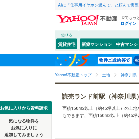
AIに「仕事用イヤホン選んで」と頼んで実
IDでもっ
ログイン
借りる
北海道
JR
北海道
函館本線
(
こだわり条件
配置、向き、
賃貸住宅
新築マンション
中古マンシ
石勝線
(
0
)
前道6m
東北
青森
根室本線
(
(
0
)
(
0
)
(
1
平坦地
（
関東
東京
石北本線
(
Yahoo!不動産トップ
土地
神奈川県
販売、価格、
常磐線
(
48
信越・北陸
新潟
更地渡し
読売ランド前駅（神奈川県
祖師ケ谷大蔵
(
15
)
(
5
高崎線
(
21
(
12
)
東海
愛知
お気に入りから資料請求
面積150m2以上（約45坪以上）の
立地
両毛線
(
24
もできます。面積150m2以上（約45
烏山線
(
75
気になる物件を
最寄りの
近畿
大阪
お気に入りに
石巻線
(
41
追加してみましょう
オンライン対
(
27
)
(
25
)
(
3