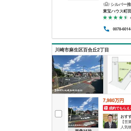
し、
シルバー推
こそ
南武線
(
28
東宝ハウス町
です
をク
横浜線
(
38
時を
0078-6014
にお
相模線
(
21
らの
探し
五日市線
(
みま
川崎市麻生区百合丘2丁目
篠ノ井線
(
常磐線（
伊東線
(
44
身延線
(
15
武豊線
(
33
7,980万円
関西本線（
成約でもらえ
おす
参宮線
(
3
)
【営業
人気
大糸線（J
画像
35
枚