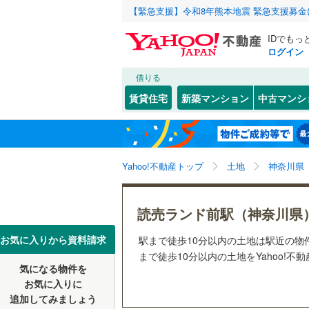
【緊急支援】令和8年熊本地震 緊急支援募
IDでもっ
ログイン
借りる
北海道
JR
北海道
函館本線
(
こだわり条件
配置、向き、
賃貸住宅
新築マンション
中古マンシ
石勝線
(
0
)
前道6m
東北
青森
根室本線
(
(
5
)
(
10
)
(
6
平坦地
（
関東
東京
石北本線
(
Yahoo!不動産トップ
土地
神奈川県
販売、価格、
常磐線
(
81
信越・北陸
新潟
更地渡し
読売ランド前駅（神奈川県
祖師ケ谷大蔵
(
10
)
(
8
高崎線
(
88
(
11
)
東海
愛知
お気に入りから資料請求
駅まで徒歩10分以内の土地は駅近の
立地
両毛線
(
40
まで徒歩10分以内の土地をYahoo!不
烏山線
(
8
)
気になる物件を
最寄りの
近畿
大阪
お気に入りに
石巻線
(
9
)
追加してみましょう
オンライン対
(
9
)
(
4
)
(
3