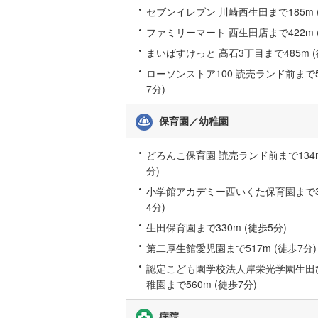
セブンイレブン 川崎西生田まで185m 
桜井線
(
31
ファミリーマート 西生田店まで422m 
阪和線
(
53
まいばすけっと 高石3丁目まで485m (
おおさか
ローソンストア100 読売ランド前まで53
7分)
内子線
(
0
)
保育園／幼稚園
鳴門線
(
0
)
土讃線
(
37
どろんこ保育園 読売ランド前まで134m
分)
鹿児島本
小学館アカデミー西いくた保育園まで30
三角線
(
5
)
4分)
生田保育園まで330m (徒歩5分)
長崎本線
(
第二厚生館愛児園まで517m (徒歩7分)
佐世保線
(
認定こども園学校法人岸栄光学園生田
豊肥本線
(
稚園まで560m (徒歩7分)
日南線
(
3
)
病院