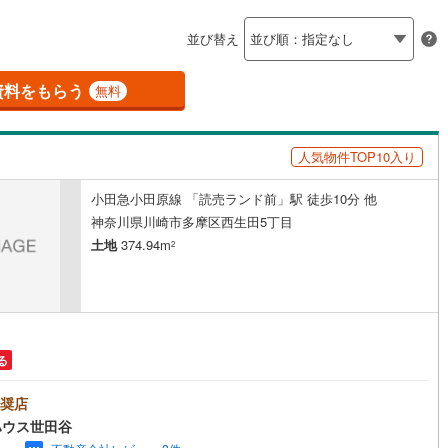
島根
岡山
広島
山口
釜石線
(
0
)
ン内見(相談)可
（
0
）
IT重説可
（
0
）
並び替え
花輪線
(
0
)
香川
愛媛
高知
保存した条件を見る
)
(
3
)
(
0
)
(
0
)
(
0
)
(
0
)
(
1
)
磐越東線
(
1
)
資料をもらう
ン対応とは？
無料
佐賀
長崎
熊本
大分
陸羽東線
(
2
)
人気物件TOP10入り
6
)
米坂線
(
0
)
小田急小田原線 「読売ランド前」駅 徒歩10分 他
五能線
(
0
)
この条件で検索する
この条件で検索する
この条件で検索する
この条件で検索する
この条件で検索する
この条件で検索する
市区町村以下を選択
市区町村を選択す
駅を選択する
神奈川県川崎市多摩区西生田5丁目
0
)
白新線
(
0
)
土地
374.94m
2
越後線
(
3
)
ライン（宇都宮～逗子）
湘南新宿ライン（前橋～小田原）
(
183
)
る
)
内房線
(
71
)
奨店
)
鹿島線
(
0
)
ハウス世田谷
)
東海道本線
(
80
)