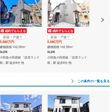
道
(
0
)
北越急行ほくほく線
(
0
)
て銀河鉄道
(
1
)
青い森鉄道
(
0
)
成約でもらえる
成約でもらえる
成約でも
弘南線
(
0
)
弘南鉄道大鰐線
(
0
)
新築一戸建て
新築一戸建て
新築一戸
鉄道鳥海山ろく線
(
0
)
福島交通飯坂線
(
15
)
5,880万円
5,680万円
6,599万円
建物面積 102.05m
建物面積 102.05m
建物面積 103
2
2
長野線
(
0
)
上田電鉄別所線
(
0
)
3LDK
3LDK
2LDK＋S
小田急小田原線 「読売ランド
小田急小田原線 「読売ランド
小田急小田原
イトレール
(
8
)
関東鉄道竜ケ崎線
(
2
)
前」駅 徒歩9分 他
前」駅 徒歩9分 他
前」駅 徒歩1
鉄道大洗鹿島線
(
9
)
ひたちなか海浜鉄道湊線
(
5
)
4
)
千葉都市モノレール
(
31
)
この条件の一覧を見る
鉄道上毛線
(
20
)
秩父鉄道
(
15
)
線
(
22
)
つくばエクスプレス
(
67
)
147
)
京成押上線
(
30
)