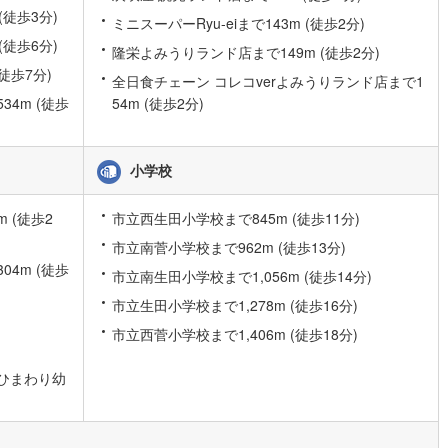
(徒歩3分)
ミニスーパーRyu-eiまで143m (徒歩2分)
)
片町線
(
28
)
(徒歩6分)
隆栄よみうりランド店まで149m (徒歩2分)
)
関西空港線
(
0
)
徒歩7分)
全日食チェーン コレコverよみうりランド店まで1
東線
(
44
)
本四備讃線
(
0
)
4m (徒歩
54m (徒歩2分)
予土線
(
0
)
小学校
徳島線
(
2
)
)
土讃線
(
1
)
 (徒歩2
市立西生田小学校まで845m (徒歩11分)
線
(
86
)
香椎線
(
15
)
市立南菅小学校まで962m (徒歩13分)
4m (徒歩
市立南生田小学校まで1,056m (徒歩14分)
肥薩線
(
1
)
市立生田小学校まで1,278m (徒歩16分)
5
)
唐津線
(
0
)
市立西菅小学校まで1,406m (徒歩18分)
2
)
大村線
(
0
)
ひまわり幼
6
)
日豊本線
(
38
)
吉都線
(
1
)