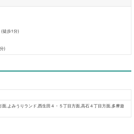
0
)
宮崎空港線
(
0
)
線
(
42
)
上越新幹線
(
29
)
線
(
32
)
北陸新幹線
(
31
)
(徒歩1分)
線
(
7
)
北陸新幹線（JR西日本）
(
2
)
分)
幹線
(
1
)
地下鉄南北線
(
4
)
札幌市営地下鉄東西線
(
4
)
下鉄南北線
(
24
)
仙台市地下鉄東西線
(
15
)
ロ丸ノ内線
(
170
)
東京メトロ丸ノ内方南支線
(
45
)
ロ東西線
(
123
)
東京メトロ千代田線
(
78
)
面,よみうりランド,西生田４・５丁目方面,高石４丁目方面,多摩遊
ロ半蔵門線
(
49
)
東京メトロ南北線
(
131
)
線
(
109
)
都営三田線
(
121
)
戸線
(
199
)
横浜市営地下鉄ブルーライン
(
114
)