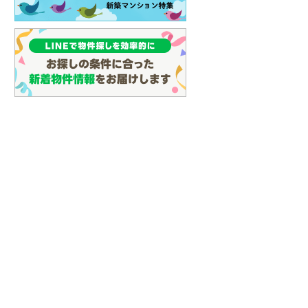
(
30
)
名古屋市営地下鉄鶴舞線
(
68
)
名古屋市営地下鉄名港線
(
17
)
OsakaMetro長堀鶴見緑地線
(
22
)
OsakaMetro谷町線
(
44
)
OsakaMetro千日前線
(
23
)
神戸市営地下鉄海岸線
(
6
)
福岡市地下鉄七隈線
(
47
)
函館市電宝来・谷地頭線
(
0
)
真岡鐵道
(
3
)
山形鉄道フラワー長井線
(
0
)
えちごトキめき鉄道妙高はねうまラ