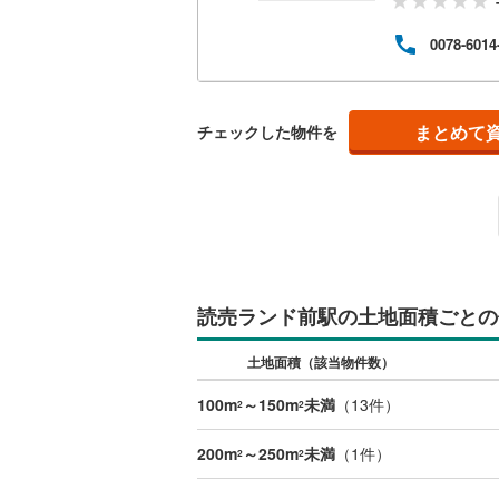
南武線
(
13
0078-6014
横浜線
(
93
相模線
(
65
まとめて
チェックした物件を
五日市線
(
篠ノ井線
(
常磐線（
伊東線
(
10
読売ランド前駅の土地面積ごとの
身延線
(
17
土地面積（該当物件数）
武豊線
(
11
100m
～150m
未満
（
13
件）
関西本線（
2
2
参宮線
(
0
)
200m
～250m
未満
（
1
件）
2
2
大糸線（J