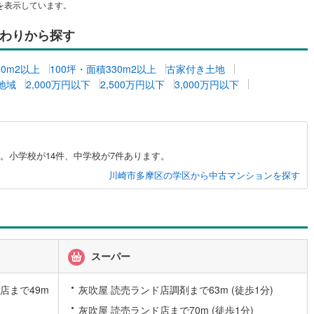
を表示しています。
2
)
七尾線
(
1
)
わりから探す
高山本線（JR西日本）
(
0
)
00m2以上
100坪・面積330m2以上
古家付き土地
JR西日本）
(
14
)
湖西線
(
27
)
地域
2,000万円以下
2,500万円以下
3,000万円以下
福知山線
(
51
)
8
)
播但線
(
12
)
津山線
(
1
)
。小学校が14件、中学校が7件あります。
川崎市多摩区の学区から中古マンションを探す
伯備線
(
2
)
)
呉線
(
18
)
山口線
(
1
)
1
)
美祢線
(
0
)
スーパー
因美線
(
0
)
店まで49m
灰吹屋 読売ランド店調剤まで63m (徒歩1分)
草津線
(
2
)
灰吹屋 読売ランド店まで70m (徒歩1分)