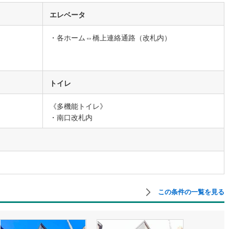
エレベータ
営地下鉄東山線
(
89
)
名古屋市営地下鉄名城線
(
117
)
・各ホーム⇔橋上連絡通路（改札内）
営地下鉄桜通線
(
91
)
名古屋市営地下鉄上飯田線
(
20
)
地下鉄烏丸線
(
54
)
京都市営地下鉄東西線
(
48
)
トイレ
tro今里筋線
(
30
)
OsakaMetro御堂筋線
(
46
)
tro四つ橋線
(
12
)
OsakaMetro中央線
(
19
)
《多機能トイレ》
・南口改札内
tro堺筋線
(
8
)
神戸市営地下鉄西神・山手線
(
14
)
下鉄空港線
(
16
)
福岡市地下鉄箱崎線
(
5
)
2
)
函館市電
(
0
)
りび鉄道
(
0
)
わたらせ渓谷鐵道
(
5
)
この条件の一覧を見る
行
(
5
)
会津鉄道
(
1
)
縦貫鉄道
(
0
)
しなの鉄道北しなの線
(
0
)