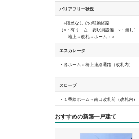
バリアフリー状況
名古屋市
※段差なしでの移動経路
名古屋市
（○：有り △：要駅員設備 ×：無し）
地上⇔改札⇔ホーム：○
京都市営
エスカレータ
OsakaMe
OsakaMe
・各ホーム⇔橋上連絡通路（改札内）
OsakaMe
スロープ
福岡市地
・１番線ホーム⇔南口改札前（改札内）
私鉄・その他
札幌市電
(
道南いさ
おすすめの新築一戸建て
阿武隈急
秋田内陸