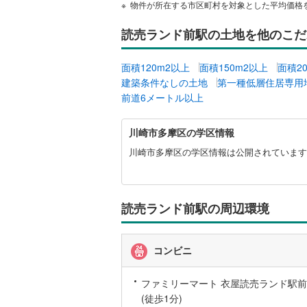
物件が所在する市区町村を対象とした平均価格
越美北線
(
読売ランド前駅の土地を他のこだ
氷見線
(
2
)
面積120m2以上
面積150m2以上
面積2
紀勢本線（
建築条件なしの土地
第一種低層住居専用
桜島線
(
5
)
前道6メートル以上
加古川線
(
川
川崎市多摩区の学区情報
崎
赤穂線
(
1
)
市
川崎市多摩区の学区情報は公開されています
多
宇野線
(
5
)
摩
区
福塩線
(
12
に
読売ランド前駅の周辺環境
関
岩徳線
(
9
)
す
る
小野田線
(
コンビニ
情
報
舞鶴線
(
0
)
ファミリーマート 衣屋読売ランド駅前
(徒歩1分)
木次線
(
0
)