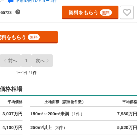
不動産会社レビュー 2件
-.--
1
)
鶴見線
(
14
)
資料をもらう
-55723
無料
)
根岸線
(
27
)
)
中央本線（JR東日本）
(
258
)
資料をもらう
無料
52
)
八高線
(
102
)
1
)
大糸線（JR東日本）
(
1
)
前へ
1
次へ
各駅停車）
(
61
)
埼京線
(
199
)
1
〜
1
件 /
1
件
)
東海道本線（JR東海）
(
216
)
価格相場
)
飯田線
(
91
)
平均価格
土地面積（該当物件数）
平均価格
)
高山本線（JR東海）
(
2
)
3,037万円
150m
～200m
未満
（
1
件）
7,980万円
JR東海）
(
29
)
紀勢本線（JR東海）
(
2
)
2
2
博多南線
(
0
)
4,100万円
250m
以上
（
3
件）
5,520万円
2
R西日本）
(
0
)
北陸本線
(
0
)