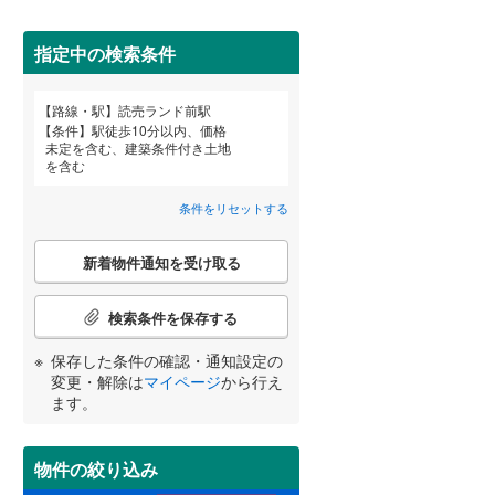
田沢湖線
(
0
)
指定中の検索条件
八戸線
(
0
)
(
0
)
(
2
)
磐越西線
(
0
)
詳しく見る
路線・駅
読売ランド前駅
宮崎
鹿児島
沖縄
条件
駅徒歩10分以内、価格
陸羽西線
(
0
)
未定を含む、建築条件付き土地
を含む
左沢線
(
0
)
条件をリセットする
津軽線
(
0
)
する
る
条件をリセットする
条件をリセットする
条件をリセットする
条件をリセットする
条件をリセットする
条件をリセットする
こ
信越本線
(
3
)
新着物件通知を受け取る
の
検
弥彦線
(
0
)
索
検索条件を保存する
条
総武本線
(
107
)
件
保存した条件の確認・通知設定の
で
変更・解除は
マイページ
から行え
通
ます。
京葉線
(
31
)
知
を
久留里線
(
19
)
受
物件の絞り込み
け
山手線
(
195
)