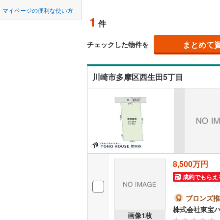
中国
鳥取
北上線
(
0
)
マイページの便利な使い方
オンライ
1
件
山田線
(
0
)
四国
徳島
(
1
)
(
0
)
(
1
大湊線
(
0
)
まとめて
オンライ
チェックした物件を
九州・沖縄
福岡
只見線
(
1
)
川崎市多摩区西生田5丁目
奥羽本線
(
男鹿線
(
0
)
0
0
0
0
0
0
該当物件
該当物件
該当物件
該当物件
該当物件
該当物件
件
件
件
件
件
件
羽越本線
(
飯山線
(
0
)
湘南新宿
8,500万円
(
223
)
成約でもらえ
外房線
(
56
ブロンズ推
成田線
(
23
株式会社東宝
画像
1
枚
東金線
(
16