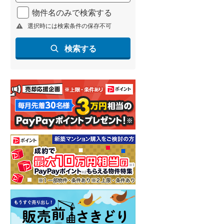
北海道新幹線
(
0
)
物件名のみで検索する
選択時には検索条件の保存不可
山形新幹線
(
38
)
東海道新幹線
(
90
)
検索する
九州新幹線
(
9
)
札幌市営地下鉄東豊線
(
6
)
東京メトロ銀座線
(
52
)
東京メトロ日比谷線
(
78
)
東京メトロ有楽町線
(
79
)
東京メトロ副都心線
(
97
)
都営新宿線
(
83
)
横浜市営地下鉄グリーンライン