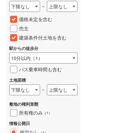
下限なし
上限なし
~
城端線
(
0
)
価格未定を含む
関西本線（JR西日本）
(
58
)
売主
大阪環状線
(
34
)
建築条件付土地を含む
山陽本線（JR西日本）
(
76
)
駅からの徒歩分
姫新線
(
6
)
10分以内
（
1
）
吉備線
(
5
)
バス乗車時間も含む
芸備線
(
12
)
土地面積
可部線
(
28
)
下限なし
上限なし
~
宇部線
(
1
)
敷地の権利形態
山陰本線
(
83
)
所有権のみ
（
1
）
境線
(
1
)
情報公開日
奈良線
(
61
)
指定なし
（
1
）