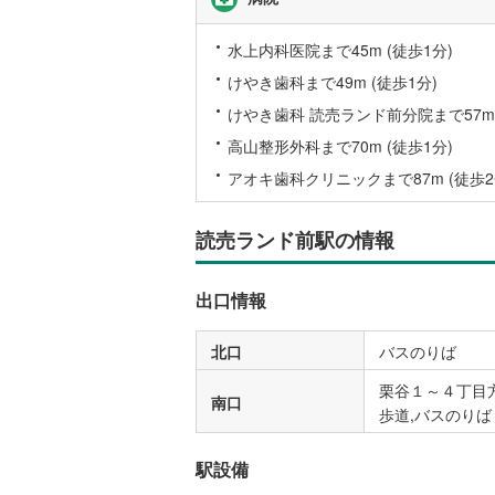
後藤寺線
(
水上内科医院まで45m (徒歩1分)
東北新幹
けやき歯科まで49m (徒歩1分)
秋田新幹
けやき歯科 読売ランド前分院まで57m 
山陽新幹
高山整形外科まで70m (徒歩1分)
アオキ歯科クリニックまで87m (徒歩2
西九州新
読売ランド前駅の情報
地下鉄
札幌市営
仙台市地
出口情報
東京メト
北口
バスのりば
東京メト
栗谷１～４丁目方
南口
東京メト
歩道,バスのりば
都営浅草
駅設備
都営大江