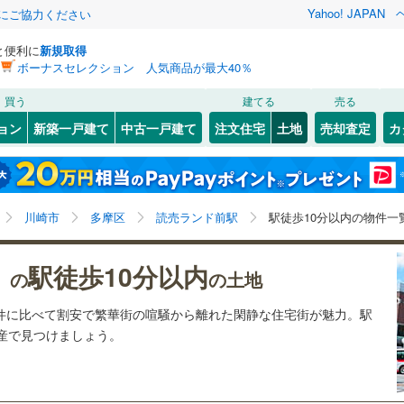
Yahoo! JAPAN
金にご協力ください
と便利に
新規取得
ボーナスセレクション 人気商品が最大40％
検索条件を保存しました
買う
建てる
売る
5
)
札沼線
(
5
)
建ち方、日当たり
ョン
新築一戸建て
中古一戸建て
注文住宅
土地
売却査定
カ
この検索条件の新着物件通知は、
マイページ
から設定できます。
室蘭本線
(
0
)
以上
（
0
）
角地
（
0
）
岩手
宮城
秋田
山形
4
)
富良野線
(
0
)
梅ケ丘
)
(
6
)
(
13
)
(
16
)
(
21
)
(
14
)
0
）
整形地
（
1
）
(
3
)
読売ランド前駅、駅徒歩10分以内、価格未定を含む、
神奈川
埼玉
千葉
茨城
0
)
釧網本線
(
0
)
川崎市
多摩区
読売ランド前駅
駅徒歩10分以内の物件一
建築条件付き土地を含む
契約、入居関連など
)
水郡線
(
4
)
長野
富山
石川
福井
駅徒歩10分以内
（
0
）
第一種低層住居専用地域
（
1
）
）の
の土地
向ケ丘遊園
読売ランド前
)
(
7
)
(
5
)
(
5
)
(
1
)
)
上越線
(
0
)
(
0
)
閉じる
閉じる
お気に入りリストを見る
お気に入りリストを見る
閉じる
閉じる
岐阜
静岡
三重
物件に比べて割安で繁華街の喧騒から離れた閑静な住宅街が魅力。駅
検索条件を保存する
)
水戸線
(
2
)
(
5
)
動産で見つけましょう。
仙山線
(
18
)
マイページ
駅が始発駅
（
0
）
海まで2km以内
（
0
）
兵庫
京都
滋賀
奈良
気仙沼線
(
1
)
応
)
(
1
)
(
2
)
(
10
)
(
9
)
(
0
)
(
0
)