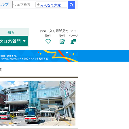
ヘルプ
みんなで大家さん 2881億円
検索
お気に入り
最近見た
マイ
知る
物件
物件
ページ
千歳線
(
3
)
タログ/質問
日高本線
(
0
)
南道路
（
0
）
福島
宗谷本線
(
0
)
(
9
)
(
12
)
(
10
)
古家あり
（
0
）
栃木
群馬
山梨
東北本線
(
161
)
覧
川越線
(
53
)
百合ケ丘
新百合ケ丘
(
6
)
吾妻線
(
1
)
(
16
)
(
19
)
日光線
(
13
)
仙石線
(
44
)
小学校まで1km以内
（
0
）
和歌山
大船渡線
(
0
)
(
0
)
(
2
)
(
4
)