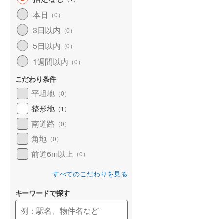
和歌山線
(
26
)
本日
（
0
）
3日以内
東西線
(
14
)
（
0
）
5日以内
（
0
）
予讃線
(
7
)
1週間以内
（
0
）
高徳線
(
8
)
こだわり条件
牟岐線
(
2
)
平坦地
（
0
）
山陽本線（JR九州）
(
1
)
整形地
（
1
）
篠栗線
(
10
)
南道路
（
0
）
角地
指宿枕崎線
(
63
)
（
0
）
前道6m以上
（
0
）
筑肥線
(
12
)
すべてのこだわりを見る
久大本線
(
6
)
キーワードで探す
日田彦山線
(
5
)
筑豊本線
(
6
)