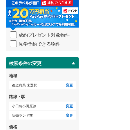
取
る
武蔵野線
(
144
)
・
条
横須賀線
(
91
)
件
を
青梅線
(
70
)
成約プレゼント対象物件
マ
イ
小海線
(
1
)
見学予約できる物件
ペ
ー
京浜東北線
(
292
)
ジ
に
検索条件の変更
総武線
(
303
)
保
存
御殿場線
(
15
)
地域
す
る
中央本線（JR東海）
(
48
)
都道府県 未選択
変更
太多線
(
15
)
路線・駅
名松線
(
0
)
小田急小田原線
変更
読売ランド前
変更
東海道本線（JR西日本）
(
150
)
価格
小浜線
(
1
)