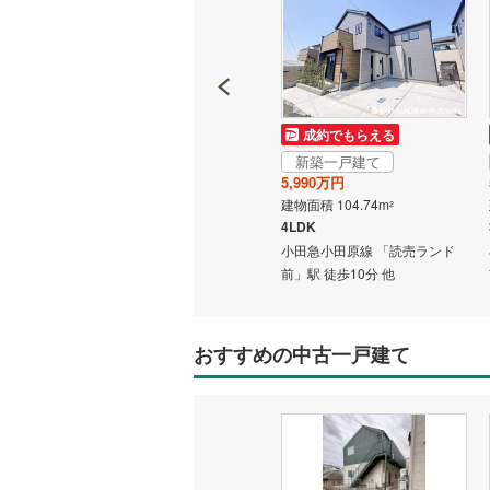
いすみ鉄
IGRいわ
成約でもらえる
成約でもらえる
弘南鉄道
新築一戸建て
新築一戸建て
由利高原
5,680万円
5,990万円
建物面積 102.05m
建物面積 104.74m
2
2
長野電鉄
3LDK（LDK 19.2畳 洋 8.2畳 洋 6.8畳 洋 5.2畳 4.5畳）
4LDK
売ランド
小田急小田原線 「読売ランド
小田急小田原線 「読売ランド
宇都宮ラ
前」駅 徒歩9分 他
前」駅 徒歩10分 他
鹿島臨海
小湊鐵道
(
おすすめの中古一戸建て
上毛電気
流鉄流山
京成本線
(