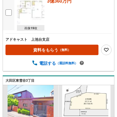
3億360万円
画像
19
枚
アドキャスト 上池台支店
資料をもらう
（無料）
電話する
（通話料無料）
大田区東雪谷3丁目