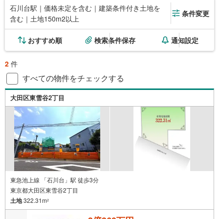
石川台駅｜価格未定を含む｜建築条件付き土地を
条件変更
含む｜土地150m2以上
おすすめ順
検索条件保存
通知設定
2
件
すべての物件をチェックする
大田区東雪谷2丁目
東急池上線 「石川台」駅 徒歩3分
東京都大田区東雪谷2丁目
土地
322.31m
2