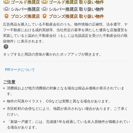
ゴールド推奨店
ゴールド推奨店 取り扱い物件
シルバー推奨店
シルバー推奨店 取り扱い物件
ブロンズ推奨店
ブロンズ推奨店 取り扱い物件
広告商品を購入している不動産会社のうち、物件情報の正確性、法令遵守、ヤ
フー不動産における成約実績等、当社所定の基準を満たした優良な店舗運営を
実践していると認めた不動産会社（もしくは当該認定を受けた不動産会社の取
扱物件）に表示されます。
タップすると用語の意味が書かれたポップアップが開きます。
PRマークについて
ご注意
消費税および地方消費税の対象となる場合は税込み価格が表示されていま
す。
物件の写真やイラスト、CGなどは実際と異なる場合があります。
市区町村の合併などにより、地図が表示されない場合があります。ご了承く
ださい。
「新築一戸建て」には、完成後1年を経過している未入居物件が掲載されてい
る場合があります。