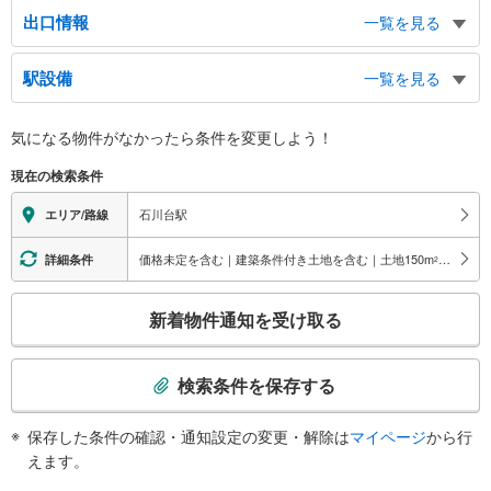
出口情報
一覧を見る
１番線ホーム
駅設備
一覧を見る
東雪谷、雪ヶ谷八幡神社
２番線ホーム
バリアフリー状況
気になる物件がなかったら
条件を変更しよう！
石川町、中原街道、文教大学付属小学校
※段差なしでの移動経路
（○：有り △：要駅員設備 ×：無し）
現在の検索条件
地上⇔改札⇔ホーム：○
トイレ
石川台駅
エリア/路線
《多機能トイレ》
・１番線ホーム
価格未定を含む｜建築条件付き土地を含む｜土地150
m
以上
詳細条件
2
スロープ
こ
・１番線ホーム⇔１番線ホーム側の改札
新着物件通知を受け取る
・２番線ホーム⇔２番線ホーム側の改札
の
・１番線ホーム側の改札⇔地上出口
検
その他
索
検索条件を保存する
・ＡＥＤ
条
・点字運賃表
件
保存した条件の確認・通知設定の変更・解除は
マイページ
から行
・点字シール
で
えます。
通