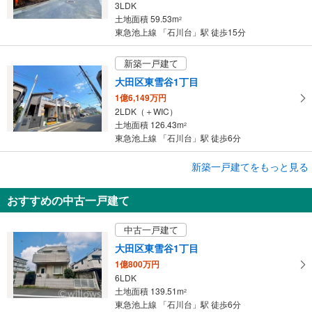
3LDK
土地面積 59.53m
2
東急池上線 「石川台」駅 徒歩15分
新築一戸建て
大田区東雪谷1丁目
1億6,149万円
2LDK（＋WIC）
土地面積 126.43m
2
東急池上線 「石川台」駅 徒歩6分
新築一戸建てをもっと見る
新築一戸建て
大田区東雪谷5丁目
おすすめの中古一戸建て
1億3,800万円
3LDK
中古一戸建て
土地面積 99.04m
2
東急池上線 「石川台」駅 徒歩13分
大田区東雪谷1丁目
1億800万円
6LDK
土地面積 139.51m
2
東急池上線 「石川台」駅 徒歩6分