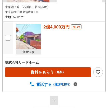
東急池上線 「石川台」駅 徒歩9分
東京都大田区東雪谷3丁目
土地
257.31m
2
2億4,000万円
NEW
画像
10
枚
株式会社リードホーム
資料をもらう
（無料）
電話する
（通話料無料）
1