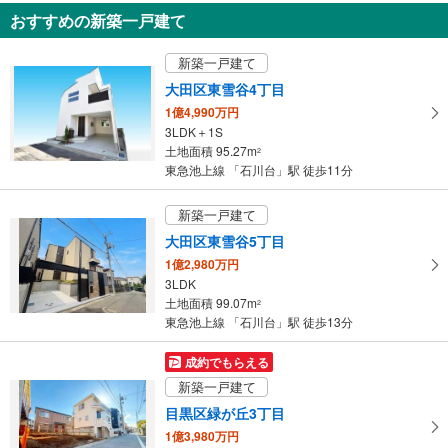
知
おすすめの新築一戸建て
を
受
新築一戸建て
け
大田区東雪谷4丁目
取
1億4,990万円
る
3LDK＋1S
・
土地面積 95.27m
2
条
東急池上線 「石川台」駅 徒歩11分
件
を
新築一戸建て
マ
大田区東雪谷5丁目
イ
1億2,980万円
ペ
3LDK
ー
土地面積 99.07m
2
ジ
東急池上線 「石川台」駅 徒歩13分
に
保
成約でもらえる
存
新築一戸建て
す
目黒区緑が丘3丁目
る
1億3,980万円