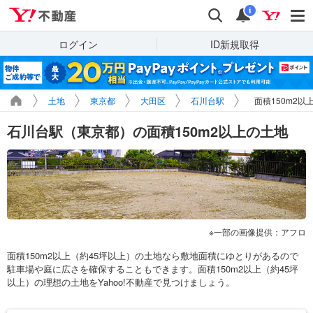
Yahoo!不動産
検索
通知
i
ログイン
ID新規取得
土地
東京都
大田区
石川台駅
面積150m2以
石川台駅（東京都）の面積150m2以上の土地
一部の画像提供：アフロ
面積150m2以上（約45坪以上）の土地なら敷地面積にゆとりがあるので
駐車場や庭に広さを確保することもできます。面積150m2以上（約45坪
以上）の理想の土地をYahoo!不動産で見つけましょう。