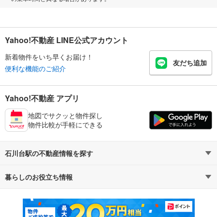
Yahoo!不動産 LINE公式アカウント
新着物件をいち早くお届け！
友だち追加
便利な機能のご紹介
Yahoo!不動産 アプリ
地図でサクッと物件探し
物件比較が手軽にできる
石川台駅の不動産情報を探す
暮らしのお役立ち情報
不動産・住宅
賃貸住宅
マンションカタログ
教えて！住まいの先生
新築マンション
中古マンション