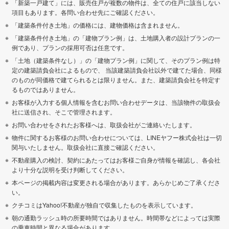
「新築一戸建て」には、販売住戸が複数の物件は、全ての住戸に該当しない
項目もあります。各問い合わせ先にご確認ください。
「建築条件付き土地」の価格には、建物価格は含まれません。
「建築条件付き土地」の「建物プラン例」は、土地購入者の設計プランの一
例であり、プランの採用可否は任意です。
「土地（建築条件なし）」の「建物プラン例」に関して、そのプラン例は特
定の建築請負会社によるもので、 当該建築請負会社以外で建てた場合、同様
のものが同価格で建てられるとは限りません。また、建築請負会社を特定す
るものではありません。
お客様が入力する個人情報を含むお問い合わせデータは、当該物件の取扱会
社に送信され、そこで管理されます。
お問い合わせをされたお客様へは、取扱会社がご連絡いたします。
物件に関するお客様のお問い合わせについては、LINEヤフー株式会社は一切
関与いたしません。取扱会社に直接ご確認ください。
不動産購入の検討、契約にあたってはお客様ご自身が情報を確認し、各会社
より十分な説明を受け判断してください。
本ページの掲載内容は変更される場合があります。あらかじめご了承くださ
い。
クチコミはYahoo!不動産が独自で収集したものを表示しています。
朝の通勤ラッシュ時の所要時間ではありません。時間帯などによっては実際
の乗車時間と異なる場合があります。