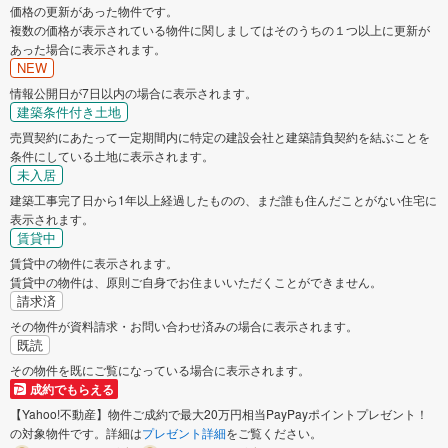
価格の更新があった物件です。
複数の価格が表示されている物件に関しましてはそのうちの１つ以上に更新が
あった場合に表示されます。
NEW
情報公開日が7日以内の場合に表示されます。
建築条件付き土地
売買契約にあたって一定期間内に特定の建設会社と建築請負契約を結ぶことを
条件にしている土地に表示されます。
未入居
建築工事完了日から1年以上経過したものの、まだ誰も住んだことがない住宅に
表示されます。
賃貸中
賃貸中の物件に表示されます。
賃貸中の物件は、原則ご自身でお住まいいただくことができません。
請求済
その物件が資料請求・お問い合わせ済みの場合に表示されます。
既読
その物件を既にご覧になっている場合に表示されます。
成約でもらえる
【Yahoo!不動産】物件ご成約で最大20万円相当PayPayポイントプレゼント！
の対象物件です。詳細は
プレゼント詳細
をご覧ください。