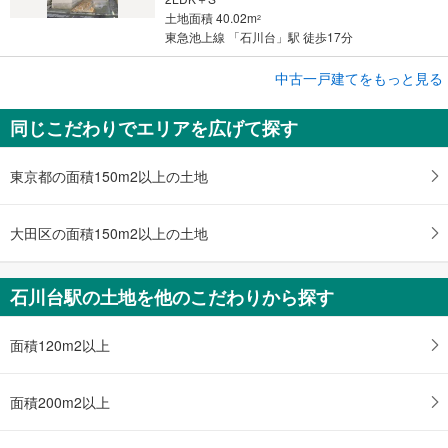
土地面積 40.02m
2
東急池上線 「石川台」駅 徒歩17分
中古一戸建てをもっと見る
中古一戸建て
大田区南雪谷1丁目
同じこだわりでエリアを広げて探す
9,950万円
4LDK
土地面積 97.72m
2
東京都の面積150m2以上の土地
東急池上線 「石川台」駅 徒歩8分
大田区の面積150m2以上の土地
石川台駅の土地を他のこだわりから探す
面積120m2以上
面積200m2以上