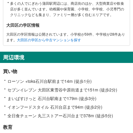
多くの人でにぎわう蒲田駅周辺には、商店街のほか、大型商業店や飲食
る
店が多く並んでいます。幼稚園や保育園、小学校、中学校、小児専門の
情
クリニックなども集まり、ファミリー層が多く住むエリアです。
報
大田区の学区情報
大田区の学区情報は公開されています。小学校が59件、中学校が28件あり
ます。
大田区の学区から中古マンションを探す
周辺環境
買い物
ローソン +toks石川台駅前まで14m (徒歩1分)
セブンイレブン 大田区東雪谷中原街道まで151m (徒歩2分)
まいばすけっと 石川台駅南まで179m (徒歩3分)
イオンフードスタイル 石川台店まで94m (徒歩2分)
全日食チェーン 丸三ストアー石川台まで378m (徒歩5分)
教育