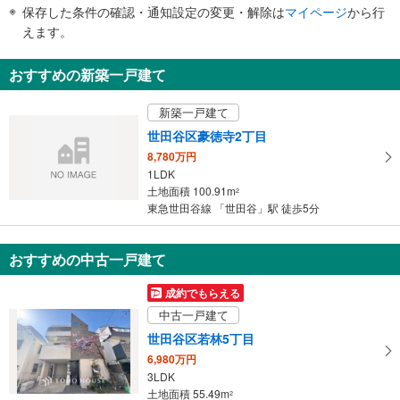
件
保存した条件の確認・通知設定の変更・解除は
マイページ
から行
で
えます。
通
知
おすすめの新築一戸建て
を
受
新築一戸建て
け
世田谷区豪徳寺2丁目
取
8,780万円
る
1LDK
・
土地面積 100.91m
2
条
東急世田谷線 「世田谷」駅 徒歩5分
件
を
マ
おすすめの中古一戸建て
イ
成約でもらえる
ペ
中古一戸建て
ー
ジ
世田谷区若林5丁目
に
6,980万円
保
3LDK
土地面積 55.49m
存
2