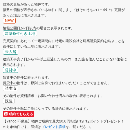
価格の更新があった物件です。
複数の価格が表示されている物件に関しましてはそのうちの１つ以上に更新が
あった場合に表示されます。
NEW
情報公開日が7日以内の場合に表示されます。
建築条件付き土地
売買契約にあたって一定期間内に特定の建設会社と建築請負契約を結ぶことを
条件にしている土地に表示されます。
未入居
建築工事完了日から1年以上経過したものの、まだ誰も住んだことがない住宅に
表示されます。
賃貸中
賃貸中の物件に表示されます。
賃貸中の物件は、原則ご自身でお住まいいただくことができません。
請求済
その物件が資料請求・お問い合わせ済みの場合に表示されます。
既読
その物件を既にご覧になっている場合に表示されます。
成約でもらえる
【Yahoo!不動産】物件ご成約で最大20万円相当PayPayポイントプレゼント！
の対象物件です。詳細は
プレゼント詳細
をご覧ください。