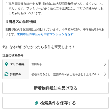
東急田園都市線が走る玉川地域には大型商業施設があり、多くの人でに
る
ぎわいます。ファミリーが多く住む二子玉川には、下町の情緒があふれ
情
る商店街も残っています。
報
世田谷区の学区情報
世田谷区の学区情報は公開されています。小学校が62件、中学校が29件あ
ります。
世田谷区の学区から中古マンションを探す
気になる物件がなかったら
条件を変更しよう！
現在の検索条件
世田谷駅
エリア/路線
価格未定を含む｜建築条件付き土地を含む｜土地150
m
以上
詳細条件
2
こ
新着物件通知を受け取る
の
検
索
検索条件を保存する
条