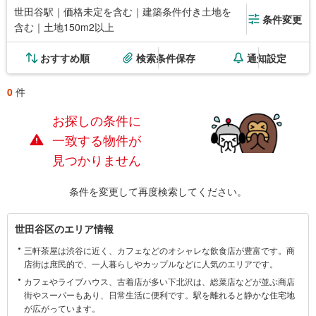
世田谷駅｜価格未定を含む｜建築条件付き土地を
条件変更
含む｜土地150m2以上
おすすめ順
検索条件保存
通知設定
0
件
お探しの条件に
一致する物件が
見つかりません
条件を変更して再度検索してください。
世
世田谷区のエリア情報
田
三軒茶屋は渋谷に近く、カフェなどのオシャレな飲食店が豊富です。商
谷
店街は庶民的で、一人暮らしやカップルなどに人気のエリアです。
区
カフェやライブハウス、古着店が多い下北沢は、総菜店などが並ぶ商店
に
街やスーパーもあり、日常生活に便利です。駅を離れると静かな住宅地
関
が広がっています。
す