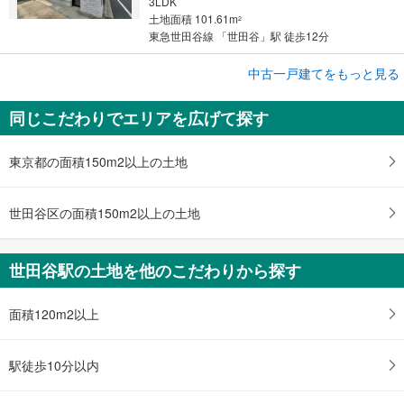
3LDK
土地面積 101.61m
2
東急世田谷線 「世田谷」駅 徒歩12分
成約でもらえる
中古一戸建てをもっと見る
中古一戸建て
同じこだわりでエリアを広げて探す
世田谷区上馬5丁目
1億8,500万円
3LDK
東京都の面積150m2以上の土地
土地面積 101.61m
2
東急世田谷線 「世田谷」駅 徒歩12分
世田谷区の面積150m2以上の土地
世田谷駅の土地を他のこだわりから探す
面積120m2以上
駅徒歩10分以内