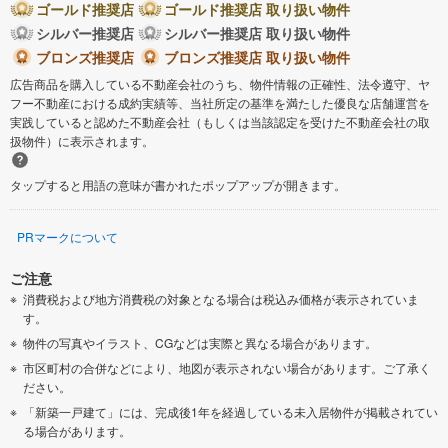
ゴールド推奨店
ゴールド推奨店 取り扱い物件
シルバー推奨店
シルバー推奨店 取り扱い物件
ブロンズ推奨店
ブロンズ推奨店 取り扱い物件
広告商品を購入している不動産会社のうち、物件情報の正確性、法令遵守、ヤ
フー不動産における成約実績等、当社所定の基準を満たした優良な店舗運営を
実践していると認めた不動産会社（もしくは当該認定を受けた不動産会社の取
扱物件）に表示されます。
タップすると用語の意味が書かれたポップアップが開きます。
PRマークについて
ご注意
消費税および地方消費税の対象となる場合は税込み価格が表示されていま
す。
物件の写真やイラスト、CGなどは実際と異なる場合があります。
市区町村の合併などにより、地図が表示されない場合があります。ご了承く
ださい。
「新築一戸建て」には、完成後1年を経過している未入居物件が掲載されてい
る場合があります。