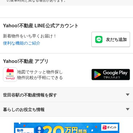
Yahoo!不動産 LINE公式アカウント
新着物件をいち早くお届け！
友だち追加
便利な機能のご紹介
Yahoo!不動産 アプリ
地図でサクッと物件探し
物件比較が手軽にできる
世田谷駅の不動産情報を探す
暮らしのお役立ち情報
不動産・住宅
賃貸住宅
マンションカタログ
教えて！住まいの先生
新築マンション
中古マンション