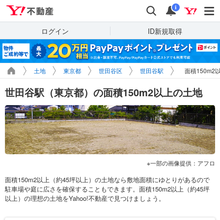
Yahoo!不動産
検索
通知
i
ログイン
ID新規取得
土地
東京都
世田谷区
世田谷駅
面積150m
世田谷駅（東京都）の面積150m2以上の土地
一部の画像提供：アフロ
面積150m2以上（約45坪以上）の土地なら敷地面積にゆとりがあるので
駐車場や庭に広さを確保することもできます。面積150m2以上（約45坪
以上）の理想の土地をYahoo!不動産で見つけましょう。