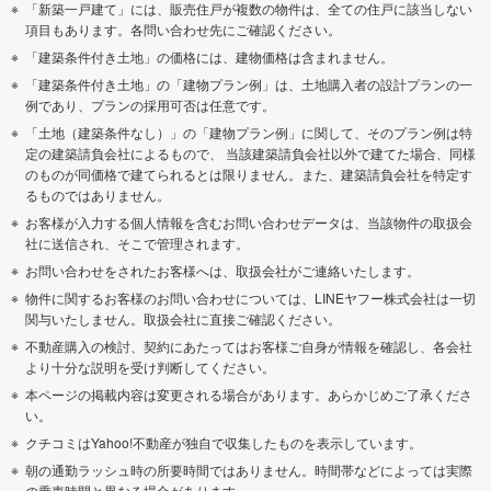
「新築一戸建て」には、販売住戸が複数の物件は、全ての住戸に該当しない
項目もあります。各問い合わせ先にご確認ください。
「建築条件付き土地」の価格には、建物価格は含まれません。
「建築条件付き土地」の「建物プラン例」は、土地購入者の設計プランの一
例であり、プランの採用可否は任意です。
「土地（建築条件なし）」の「建物プラン例」に関して、そのプラン例は特
定の建築請負会社によるもので、 当該建築請負会社以外で建てた場合、同様
のものが同価格で建てられるとは限りません。また、建築請負会社を特定す
るものではありません。
お客様が入力する個人情報を含むお問い合わせデータは、当該物件の取扱会
社に送信され、そこで管理されます。
お問い合わせをされたお客様へは、取扱会社がご連絡いたします。
物件に関するお客様のお問い合わせについては、LINEヤフー株式会社は一切
関与いたしません。取扱会社に直接ご確認ください。
不動産購入の検討、契約にあたってはお客様ご自身が情報を確認し、各会社
より十分な説明を受け判断してください。
本ページの掲載内容は変更される場合があります。あらかじめご了承くださ
い。
クチコミはYahoo!不動産が独自で収集したものを表示しています。
朝の通勤ラッシュ時の所要時間ではありません。時間帯などによっては実際
の乗車時間と異なる場合があります。