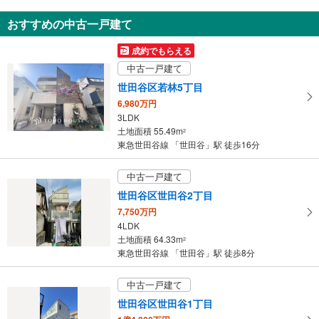
を
マ
おすすめの中古一戸建て
イ
成約でもらえる
ペ
中古一戸建て
ー
ジ
世田谷区若林5丁目
に
6,980万円
保
3LDK
土地面積 55.49m
存
2
東急世田谷線 「世田谷」駅 徒歩16分
す
る
中古一戸建て
世田谷区世田谷2丁目
7,750万円
4LDK
土地面積 64.33m
2
東急世田谷線 「世田谷」駅 徒歩8分
中古一戸建て
世田谷区世田谷1丁目