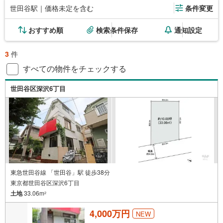
世田谷駅｜価格未定を含む
条件変更
おすすめ順
検索条件保存
通知設定
3
件
すべての物件をチェックする
世田谷区深沢6丁目
東急世田谷線 「世田谷」駅 徒歩38分
東京都世田谷区深沢6丁目
土地
33.06m
2
4,000万円
NEW