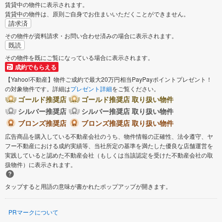
賃貸中の物件に表示されます。
賃貸中の物件は、原則ご自身でお住まいいただくことができません。
請求済
その物件が資料請求・お問い合わせ済みの場合に表示されます。
既読
その物件を既にご覧になっている場合に表示されます。
成約でもらえる
【Yahoo!不動産】物件ご成約で最大20万円相当PayPayポイントプレゼント！
の対象物件です。詳細は
プレゼント詳細
をご覧ください。
ゴールド推奨店
ゴールド推奨店 取り扱い物件
シルバー推奨店
シルバー推奨店 取り扱い物件
ブロンズ推奨店
ブロンズ推奨店 取り扱い物件
広告商品を購入している不動産会社のうち、物件情報の正確性、法令遵守、ヤ
フー不動産における成約実績等、当社所定の基準を満たした優良な店舗運営を
実践していると認めた不動産会社（もしくは当該認定を受けた不動産会社の取
扱物件）に表示されます。
タップすると用語の意味が書かれたポップアップが開きます。
PRマークについて