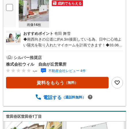
成約でもらえる
画像
14
枚
おすすめポイント
有田 舞雪
◆南西向きの公道に約4.3m接面している為、日中に心地よ
い陽光を取り入れたマイホームを計画できます！◆33.06平
米の住宅用地は建ぺい率60％・容積率160％が指定されて
おり、延床面積を有効に使った間取りの検討が可能！◆現
シルバー推奨店
在は古家がありますが更地渡しでの取引も相談可能です！
株式会社ウィル 自由が丘営業所
◆都市ガスや上下水道の配管が整備されており、引き込み
-.--
不動産会社レビュー 4件
にかかる手間を軽減します！◆周囲に高い建物のない第二
種低層住居専用地域の為、建物の高さを気にせず落ち着い
資料をもらう
（無料）
た毎日を送れます。◆東急田園都市線「桜新町」駅まで徒
歩約17分に加え、複数路線が利用可能な立地！【営業時間
10:00～19:00】上記時間はお電話が繋がりやすくなってお
電話する
（通話料無料）
ります。ぜひお気軽にご連絡下さい！現地を見学される場
合は「室内・現地を見学する（無料）」ボタンよりご希望
の日時をご記入いただけますとスムーズにご案内が可能で
世田谷区世田谷1丁目
す。【ウィル不動産販売はここが強み】（1）住宅ローンに
精通しており、社内にローン専門部署があります！（2）施