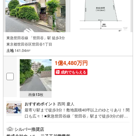
工実績多数のリフォーム部門も社内にあります！（3）定休
日なし！
東急世田谷線 「世田谷」駅 徒歩3分
東京都世田谷区世田谷1丁目
土地
141.04m
2
1億4,480万円
成約でもらえる
画像
13
枚
おすすめポイント
西岡 慶人
最寄り駅まで徒歩3分！敷地面積40坪以上のゆとりあり！間
口も広々！■東急世田谷線「世田谷」駅まで徒歩3分の好立
地！近隣にはスーパーやコンビニも点在し、利便性も良好
です。■世田谷区役所・都税事務所近く！手続き等も楽ちん
シルバー推奨店
です。■約41坪の敷地面積！ゆとりがあり、駐車スペース
株式会社ウィル 二子玉川営業所