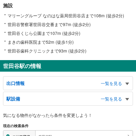
施設
マリーングループ なのはな薬局世田谷店まで108m (徒歩2分)
世田谷警察署世田谷交番まで97m (徒歩2分)
世田谷くじら公園まで107m (徒歩2分)
まきの歯科医院まで52m (徒歩1分)
世田谷歯科クリニックまで93m (徒歩2分)
世田谷駅の情報
出口情報
一覧を見る
出口
駅設備
一覧を見る
世田谷区役所・世田谷区民会館、世田谷保健所、東京法務局世田谷出張所、東
京医療保健大学、勝国寺、世田谷中央病院、円光院・大吉寺、世田谷通り、世
バリアフリー状況
田谷４丁目
気になる物件がなかったら
条件を変更しよう！
※段差なしでの移動経路
（○：有り △：要駅員設備 ×：無し）
現在の検索条件
地上⇔改札⇔ホーム：○
スロープ