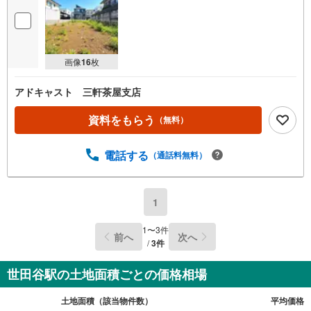
画像
16
枚
アドキャスト 三軒茶屋支店
資料をもらう
（無料）
電話する
（通話料無料）
1
1
〜
3
件
前へ
次へ
/
3
件
世田谷駅の土地面積ごとの価格相場
土地面積（該当物件数）
平均価格