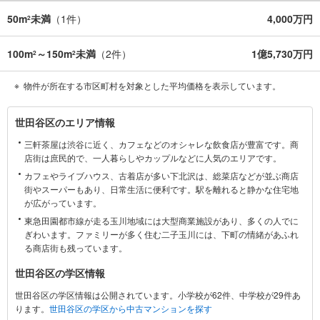
50m
未満
（
1
件）
4,000万円
2
100m
～150m
未満
（
2
件）
1億5,730万円
2
2
物件が所在する市区町村を対象とした平均価格を表示しています。
世
世田谷区のエリア情報
田
三軒茶屋は渋谷に近く、カフェなどのオシャレな飲食店が豊富です。商
谷
店街は庶民的で、一人暮らしやカップルなどに人気のエリアです。
区
カフェやライブハウス、古着店が多い下北沢は、総菜店などが並ぶ商店
に
街やスーパーもあり、日常生活に便利です。駅を離れると静かな住宅地
関
が広がっています。
す
東急田園都市線が走る玉川地域には大型商業施設があり、多くの人でに
る
ぎわいます。ファミリーが多く住む二子玉川には、下町の情緒があふれ
情
る商店街も残っています。
報
世田谷区の学区情報
世田谷区の学区情報は公開されています。小学校が62件、中学校が29件あ
ります。
世田谷区の学区から中古マンションを探す