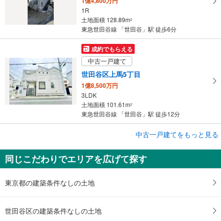
1億4,800万円
1R
土地面積 128.89m
2
東急世田谷線 「世田谷」駅 徒歩6分
成約でもらえる
中古一戸建て
世田谷区上馬5丁目
1億8,500万円
3LDK
土地面積 101.61m
2
東急世田谷線 「世田谷」駅 徒歩12分
成約でもらえる
中古一戸建てをもっと見る
中古一戸建て
同じこだわりでエリアを広げて探す
世田谷区上馬5丁目
1億8,500万円
3LDK
東京都の建築条件なしの土地
土地面積 101.61m
2
東急世田谷線 「世田谷」駅 徒歩12分
世田谷区の建築条件なしの土地