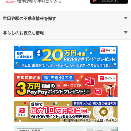
物件比較が手軽にできる
世田谷駅の不動産情報を探す
暮らしのお役立ち情報
不動産・住宅
賃貸住宅
マンションカタログ
教えて！住まいの先生
新築マンション
中古マンション
新築一戸建て
中古一戸建て
注文住宅
土地
売却査定