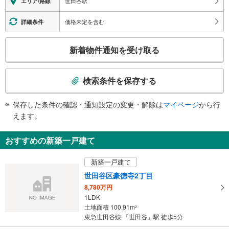
世田谷駅
エリア/路線
・各ホーム⇔地上出口
価格未定を含む
詳細条件
こ
新着物件通知を受け取る
の
検
索
検索条件を保存する
条
件
保存した条件の確認・通知設定の変更・解除は
マイページ
から行
で
えます。
通
知
おすすめの新築一戸建て
を
受
新築一戸建て
け
世田谷区豪徳寺2丁目
取
8,780万円
る
1LDK
・
土地面積 100.91m
2
条
東急世田谷線 「世田谷」駅 徒歩5分
件