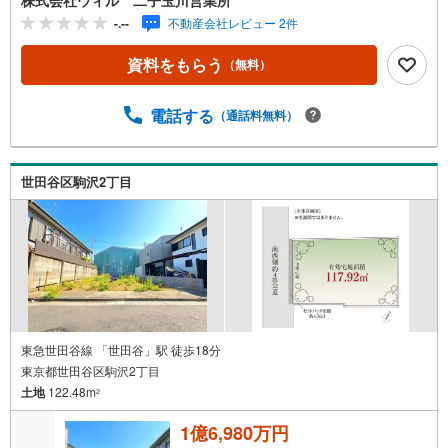
を広くとったり、お庭を広くとったりといろんなプランを
-.--
不動産会社レビュー 2件
検討いただけます。（建築条件なし。）■約14mの間口！日
当たり・風通しの良いお土地です。■隣地や道路面・敷地内
資料をもらう
（無料）
の高低差無し！**弊社独自のお得な「平日会員制度」あり
ます**詳細についてはスタッフまでお問い合わせください
ませ。
電話する
（通話料無料）
世田谷区駒沢2丁目
東急世田谷線 「世田谷」駅 徒歩18分
東京都世田谷区駒沢2丁目
土地
122.48m
2
1億6,980万円