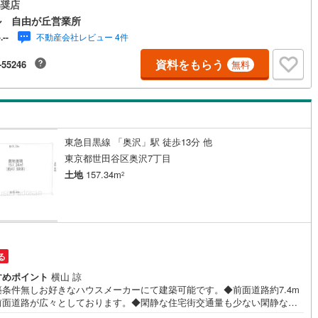
約7.4mで開放感ございます◆現況更地につきスムーズに土地利用開始して
奨店
だけます◆住環境に配慮された第一種低層住居専用地域の閑静な住宅地◆
ル 自由が丘営業所
)
鶴見線
(
11
)
品仏小学校」「八幡中学校」まで徒歩約8分、子育て世帯にもおすすめで
不動産会社レビュー 4件
-.--
「プチマルシェ FUJI（九品仏駅前店）」まで徒歩約4分！日々のお買い
6
)
根岸線
(
57
)
便利！【営業時間 10:00～19:00】上記時間はお電話が繋がりやすくなっ
資料をもらう
-55246
無料
ります。ぜひお気軽にご連絡下さい！現地を見学される場合は「室内・現
5
)
中央本線（JR東日本）
(
444
)
見学する（無料）」ボタンよりご希望の日時をご記入いただけますとスム
にご案内が可能です。【ウィル不動産販売はここが強み】（1）住宅ローン
81
)
八高線
(
323
)
通しており、社内にローン専門部署があります！（2）施工実績多数のリフ
ム部門も社内にあります！（3）定休日なし！
8
)
大糸線（JR東日本）
(
10
)
東急目黒線 「奥沢」駅 徒歩13分 他
各駅停車）
(
69
)
埼京線
(
101
)
東京都世田谷区奥沢7丁目
土地
157.34m
2
)
東海道本線（JR東海）
(
702
)
1
)
飯田線
(
276
)
)
高山本線（JR東海）
(
41
)
円
る
JR東海）
(
62
)
紀勢本線（JR東海）
(
10
)
すめポイント
横山 諒
博多南線
(
18
)
築条件無しお好きなハウスメーカーにて建築可能です。◆前面道路約7.4m
前面道路が広々としております。◆閑静な住宅街交通量も少ない閑静な住
R西日本）
(
1
)
北陸本線
(
32
)
です。◆複数駅・複数路線利用可能な好立地通勤通学・お出かけに便利な