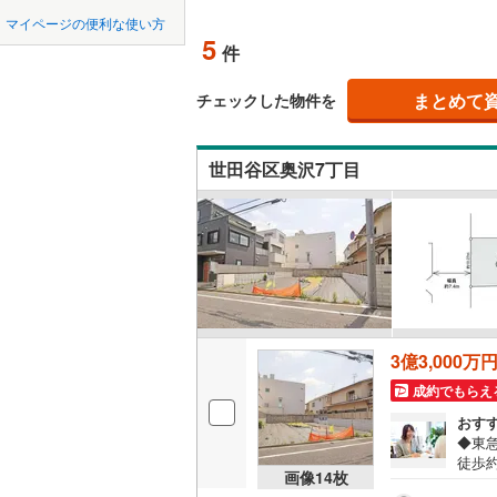
中国
鳥取
北上線
(
1
)
マイページの便利な使い方
オンライ
5
件
山田線
(
5
)
四国
徳島
大湊線
(
0
)
まとめて
オンライ
チェックした物件を
九州・沖縄
福岡
只見線
(
3
)
世田谷区奥沢7丁目
奥羽本線
(
男鹿線
(
1
)
0
0
0
0
0
0
該当物件
該当物件
該当物件
該当物件
該当物件
該当物件
件
件
件
件
件
件
羽越本線
(
飯山線
(
0
)
湘南新宿
3億3,000万
(
473
)
成約でもらえ
外房線
(
53
おす
◆東
成田線
(
11
徒歩
画像
14
枚
坪◆
東金線
(
17