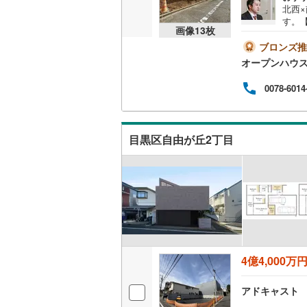
北西
桜井線
(
46
す。【
画像
13
枚
って
阪和線
(
67
内・
ブロンズ推
とス
オープンハウ
おおさか
帯も
説明
0078-6014
内子線
(
0
)
す。
紹介
鳴門線
(
2
)
いと
ハウ
目黒区自由が丘2丁目
土讃線
(
62
ださ
オー
鹿児島本
三角線
(
10
長崎本線
(
佐世保線
(
4億4,000万
豊肥本線
(
アドキャスト
日南線
(
19