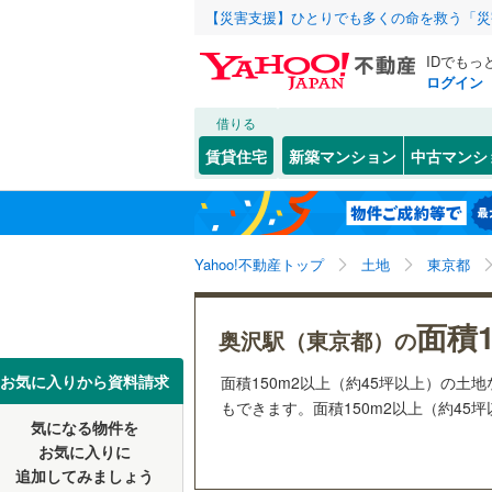
【災害支援】ひとりでも多くの命を救う「災
IDでもっ
ログイン
借りる
北海道
JR
北海道
函館本線
(
こだわり条件
配置、向き、
賃貸住宅
新築マンション
中古マンシ
石勝線
(
0
)
前道6m
東北
青森
根室本線
(
(
4
)
(
1
)
(
8
平坦地
（
関東
東京
石北本線
(
Yahoo!不動産トップ
土地
東京都
販売、価格、
常磐線
(
48
信越・北陸
新潟
(
7
)
面積1
更地渡し
奥沢駅（東京都）の
高崎線
(
21
東海
愛知
お気に入りから資料請求
面積150m2以上（約45坪以上）の
立地
両毛線
(
24
もできます。面積150m2以上（約45
烏山線
(
75
気になる物件を
最寄りの
近畿
大阪
お気に入りに
石巻線
(
40
追加してみましょう
オンライン対