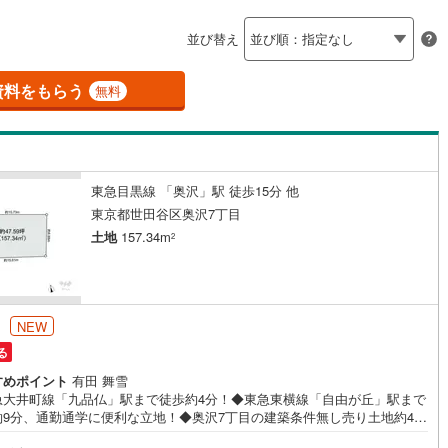
島根
岡山
広島
山口
釜石線
(
0
)
ン内見(相談)可
（
2
）
IT重説可
（
2
）
並び替え
花輪線
(
1
)
香川
愛媛
高知
保存した条件を見る
磐越東線
(
37
)
資料をもらう
ン対応とは？
無料
佐賀
長崎
熊本
大分
陸羽東線
(
21
)
54
)
米坂線
(
0
)
東急目黒線 「奥沢」駅 徒歩15分 他
五能線
(
0
)
この条件で検索する
この条件で検索する
この条件で検索する
この条件で検索する
この条件で検索する
この条件で検索する
市区町村以下を選択
市区町村を選択す
駅を選択する
東京都世田谷区奥沢7丁目
5
)
白新線
(
4
)
土地
157.34m
2
越後線
(
12
)
ライン（宇都宮～逗子）
湘南新宿ライン（前橋～小田原）
円
NEW
(
397
)
る
2
)
内房線
(
442
)
すめポイント
有田 舞雪
急大井町線「九品仏」駅まで徒歩約4分！◆東急東横線「自由が丘」駅まで
0
)
鹿島線
(
4
)
約9分、通勤通学に便利な立地！◆奥沢7丁目の建築条件無し売り土地約47
ご家族のライフスタイルに合った間取りをご検討いただけます！◆前面道
8
)
東海道本線
(
214
)