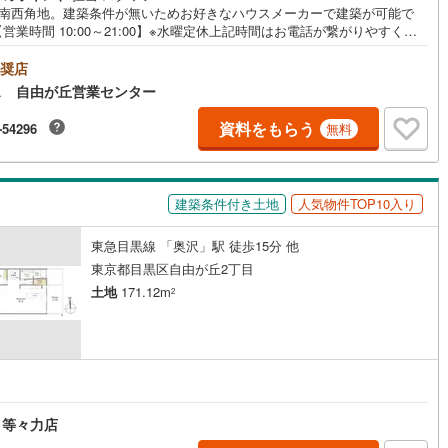
×南西角地。建築条件が無いためお好きなハウスメーカーで建築が可能で
)
片町線
(
32
)
営業時間 10:00～21:00】※水曜定休上記時間はお電話が繋がりやすくな
おります。ぜひお気軽にご連絡ください！現地を見学される場合は「室
)
関西空港線
(
2
)
現地を見学する（無料）」ボタンよりご希望の日時をご記入いただけます
奨店
ムーズにご案内が可能です。◎現地のご案内について・平日や夜遅い時間
ス 自由が丘営業センター
東線
(
4
)
本四備讃線
(
7
)
ご案内が可能 ※定休日を除く・経験豊富なスタッフが物件詳細を丁寧にご
いたします。・車でご自宅や最寄り駅等、ご指定の場所まで送迎しま
資料をもらう
-54296
無料
予土線
(
0
)
・チャイルドシートのご用意ございます。◎個別FP相談会 無料物件のご
だけでなく住宅ローン・資金のご相談、まずは家探しについて話を聞きた
徳島線
(
5
)
いう方も大歓迎です！年間8000棟以上の限定物件を発表しているオープン
スだから出会える物件が多数ございます。ぜひお気軽にご連絡・ご相談く
建築条件付き土地
人気物件TOP10入り
)
土讃線
(
9
)
い！※限定物件:当社のみ、もしくは当社を含めた数社でのみご紹介可能な
プンハウス・ディベロップメントの物件
東急目黒線 「奥沢」駅 徒歩15分 他
線
(
410
)
香椎線
(
56
)
東京都目黒区自由が丘2丁目
)
肥薩線
(
3
)
土地
171.12m
2
13
)
唐津線
(
1
)
1
)
大村線
(
1
)
円
60
)
日豊本線
(
270
)
 等々力店
)
吉都線
(
10
)