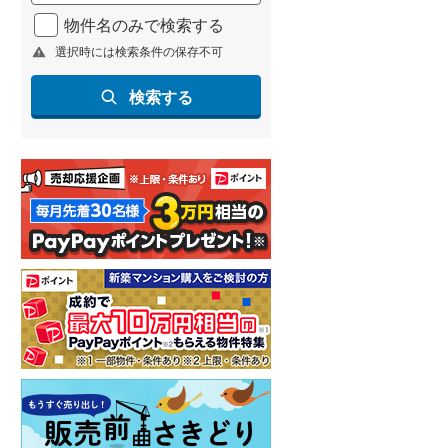
北海道新幹線
(
2
)
物件名のみで検索する
選択時には検索条件の保存不可
山形新幹線
(
159
)
東海道新幹線
(
275
)
検索する
九州新幹線
(
97
)
札幌市営地下鉄東豊線
(
9
)
東京メトロ銀座線
(
9
)
東京メトロ日比谷線
(
13
)
東京メトロ有楽町線
(
15
)
東京メトロ副都心線
(
20
)
都営新宿線
(
20
)
横浜市営地下鉄グリーンライン