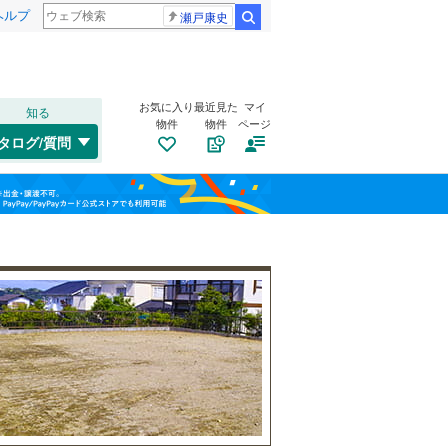
ヘルプ
瀬戸康史
検索
お気に入り
最近見た
マイ
知る
物件
物件
ページ
千歳線
(
8
)
タログ/質問
日高本線
(
0
)
南道路
（
0
）
福島
宗谷本線
(
0
)
(
0
)
(
0
)
(
1
)
古家あり
（
1
）
栃木
群馬
山梨
東北本線
(
744
)
川越線
(
126
)
吾妻線
(
28
)
日光線
(
106
)
仙石線
(
149
)
小学校まで1km以内
（
4
）
和歌山
大船渡線
(
1
)