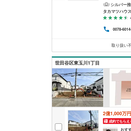
立地
シルバー推
越美北線
(
タカマツハウ
氷見線
(
2
)
0078-6014
紀勢本線（
桜島線
(
0
)
取り扱い
加古川線
(
世田谷区東玉川1丁目
赤穂線
(
36
宇野線
(
25
福塩線
(
62
岩徳線
(
21
小野田線
(
2億1,000万
舞鶴線
(
1
)
成約でもらえ
木次線
(
1
)
おす