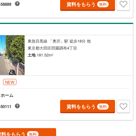
資料をもらう
-58889
無料
9
)
宮崎空港線
(
4
)
線
(
250
)
上越新幹線
(
74
)
線
(
87
)
北陸新幹線
(
163
)
線
(
125
)
北陸新幹線（JR西日本）
(
8
)
東急目黒線 「奥沢」駅 徒歩18分 他
東京都大田区田園調布4丁目
幹線
(
1
)
土地
181.52m
2
地下鉄南北線
(
11
)
札幌市営地下鉄東西線
(
11
)
下鉄南北線
(
208
)
仙台市地下鉄東西線
(
67
)
円
NEW
ロ丸ノ内線
(
22
)
東京メトロ丸ノ内方南支線
(
9
)
ドホーム
ロ東西線
(
25
)
東京メトロ千代田線
(
28
)
資料をもらう
-50111
無料
ロ半蔵門線
(
10
)
東京メトロ南北線
(
23
)
線
(
14
)
都営三田線
(
26
)
資料をもらう
無料
戸線
(
20
)
横浜市営地下鉄ブルーライン
(
133
)