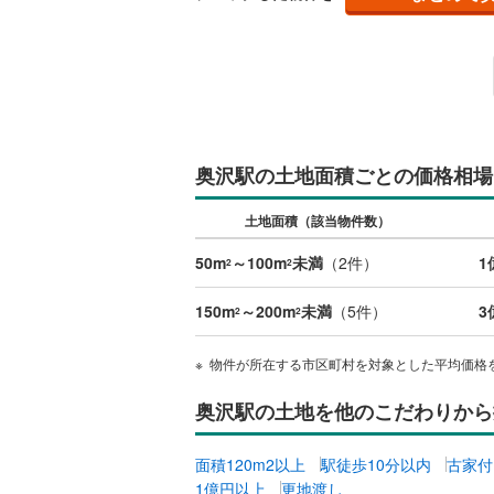
名古屋市
名古屋市
京都市営
奥沢駅の土地面積ごとの価格相場
OsakaMe
土地面積（該当物件数）
OsakaMe
50m
～100m
未満
（
2
件）
1
OsakaMe
2
2
福岡市地
150m
～200m
未満
（
5
件）
3
2
2
私鉄・その他
札幌市電
(
物件が所在する市区町村を対象とした平均価格
道南いさ
奥沢駅の土地を他のこだわりから
阿武隈急
面積120m2以上
駅徒歩10分以内
古家付
秋田内陸
1億円以上
更地渡し