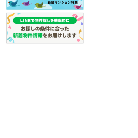
(
58
)
名古屋市営地下鉄鶴舞線
(
70
)
名古屋市営地下鉄名港線
(
17
)
OsakaMetro長堀鶴見緑地線
(
2
)
OsakaMetro谷町線
(
12
)
OsakaMetro千日前線
(
3
)
神戸市営地下鉄海岸線
(
1
)
福岡市地下鉄七隈線
(
77
)
函館市電宝来・谷地頭線
(
0
)
真岡鐵道
(
10
)
山形鉄道フラワー長井線
(
0
)
えちごトキめき鉄道妙高はねうまラ