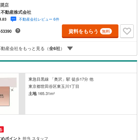
です。
奨店
5
)
七尾線
(
2
)
ス不動産株式会社
不動産会社レビュー 6件
4.83
高山本線（JR西日本）
(
1
)
資料をもらう
-53390
無料
JR西日本）
(
80
)
湖西線
(
158
)
福知山線
(
108
)
不動産会社をもっと見る（
全
6
社
）
44
)
播但線
(
103
)
)
津山線
(
15
)
)
伯備線
(
27
)
東急目黒線 「奥沢」駅 徒歩17分 他
東京都世田谷区東玉川1丁目
)
呉線
(
67
)
土地
165.31m
2
)
山口線
(
3
)
2
)
美祢線
(
0
)
円
因美線
(
13
)
る
草津線
(
52
)
すめポイント
担当 スタッフ