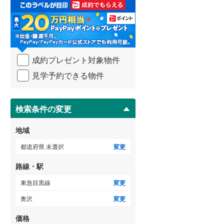
取
る
武蔵野線
(
233
)
・
条
横須賀線
(
131
)
件
を
青梅線
(
93
)
成約プレゼント対象物件
マ
イ
小海線
(
34
)
見学予約できる物件
ペ
ー
京浜東北線
(
213
)
ジ
に
検索条件の変更
総武線
(
139
)
保
存
御殿場線
(
75
)
地域
す
る
中央本線（JR東海）
(
245
)
都道府県 未選択
変更
太多線
(
69
)
路線・駅
名松線
(
3
)
東急目黒線
変更
奥沢
変更
東海道本線（JR西日本）
(
202
)
価格
小浜線
(
5
)