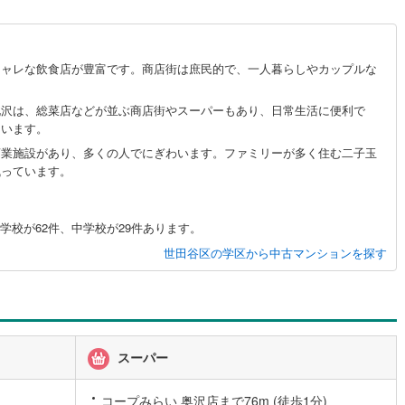
道
(
11
)
北越急行ほくほく線
(
0
)
シャレな飲食店が豊富です。商店街は庶民的で、一人暮らしやカップルな
て銀河鉄道
(
6
)
青い森鉄道
(
6
)
北沢は、総菜店などが並ぶ商店街やスーパーもあり、日常生活に便利で
弘南線
(
0
)
弘南鉄道大鰐線
(
0
)
ています。
鉄道鳥海山ろく線
(
1
)
福島交通飯坂線
(
33
)
商業施設があり、多くの人でにぎわいます。ファミリーが多く住む二子玉
残っています。
長野線
(
4
)
上田電鉄別所線
(
3
)
イトレール
(
81
)
関東鉄道竜ケ崎線
(
7
)
学校が62件、中学校が29件あります。
鉄道大洗鹿島線
(
125
)
ひたちなか海浜鉄道湊線
(
9
)
世田谷区の学区から中古マンションを探す
57
)
千葉都市モノレール
(
78
)
鉄道上毛線
(
79
)
秩父鉄道
(
55
)
線
(
12
)
つくばエクスプレス
(
68
)
スーパー
139
)
京成押上線
(
4
)
コープみらい 奥沢店まで76m (徒歩1分)