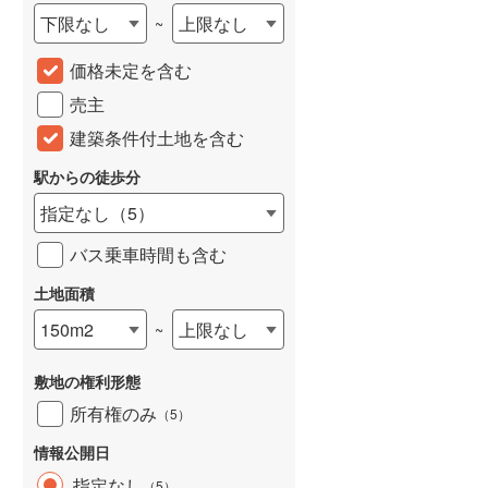
下限なし
上限なし
~
城端線
(
0
)
価格未定を含む
関西本線（JR西日本）
(
184
)
売主
大阪環状線
(
5
)
建築条件付土地を含む
山陽本線（JR西日本）
(
327
)
駅からの徒歩分
姫新線
(
105
)
指定なし
（
5
）
吉備線
(
20
)
バス乗車時間も含む
芸備線
(
37
)
土地面積
可部線
(
42
)
150m2
上限なし
~
宇部線
(
2
)
敷地の権利形態
山陰本線
(
155
)
所有権のみ
（
5
）
境線
(
10
)
情報公開日
奈良線
(
64
)
指定なし
（
5
）