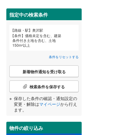
田沢湖線
(
5
)
指定中の検索条件
八戸線
(
0
)
磐越西線
(
34
)
詳しく見る
路線・駅
奥沢駅
宮崎
鹿児島
沖縄
条件
価格未定を含む、建築
陸羽西線
(
1
)
条件付き土地を含む、土地
150
m
以上
2
左沢線
(
20
)
条件をリセットする
津軽線
(
4
)
する
る
条件をリセットする
条件をリセットする
条件をリセットする
条件をリセットする
条件をリセットする
条件をリセットする
こ
信越本線
(
29
)
新着物件通知を受け取る
の
検
弥彦線
(
0
)
索
検索条件を保存する
条
総武本線
(
454
)
件
保存した条件の確認・通知設定の
で
変更・解除は
マイページ
から行え
通
ます。
京葉線
(
30
)
知
を
久留里線
(
173
)
受
物件の絞り込み
け
山手線
(
20
)