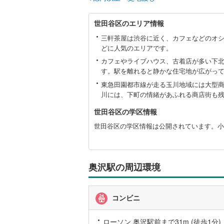
世
世田谷区のエリア情報
いすみ鉄
田
谷
三軒茶屋は渋谷に近く、カフェなどのオ
IGRいわ
区
どに人気のエリアです。
に
カフェやライブハウス、古着店が多い下
弘南鉄道
関
す。駅を離れると静かな住宅地が広がっ
す
由利高原
る
東急田園都市線が走る玉川地域には大型
情
川には、下町の情緒があふれる商店街も
長野電鉄
報
世田谷区の学区情報
宇都宮ラ
世田谷区の学区情報は公開されています。小
鹿島臨海
小湊鐵道
(
奥沢駅の周辺環境
上毛電気
流鉄流山
コンビニ
京成本線
(
ローソン 奥沢駅前まで31m (徒歩1分)