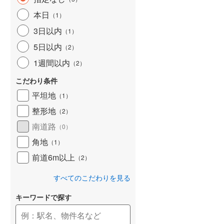
和歌山線
(
135
)
本日
（
1
）
3日以内
東西線
(
2
)
（
1
）
5日以内
（
2
）
予讃線
(
25
)
1週間以内
（
2
）
高徳線
(
18
)
こだわり条件
牟岐線
(
8
)
平坦地
（
1
）
山陽本線（JR九州）
(
5
)
整形地
（
2
）
篠栗線
(
41
)
南道路
（
0
）
角地
指宿枕崎線
(
177
)
（
1
）
前道6m以上
（
2
）
筑肥線
(
28
)
すべてのこだわりを見る
久大本線
(
55
)
キーワードで探す
日田彦山線
(
16
)
筑豊本線
(
41
)