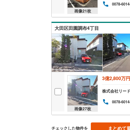
0078-6014
後藤寺線
(
画像
21
枚
東北新幹
秋田新幹
大田区田園調布4丁目
山陽新幹
西九州新
地下鉄
札幌市営
仙台市地
3億2,800万
東京メト
株式会社リー
東京メト
0078-6014
東京メト
画像
27
枚
都営浅草
まとめて
チェックした物件を
都営大江