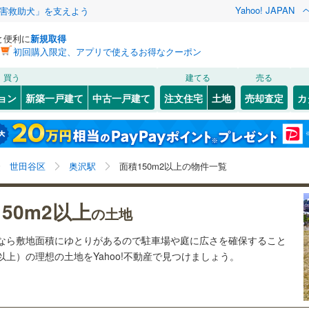
Yahoo! JAPAN
害救助犬」を支えよう
と便利に
新規取得
初回購入限定、アプリで使えるお得なクーポン
検索条件を保存しました
買う
建てる
売る
25
)
札沼線
(
6
)
建ち方、日当たり
ョン
新築一戸建て
中古一戸建て
注文住宅
土地
売却査定
カ
この検索条件の新着物件通知は、
マイページ
から設定できます。
室蘭本線
(
6
)
以上
（
2
）
角地
（
1
）
岩手
宮城
秋田
山形
17
)
富良野線
(
0
)
)
(
8
)
(
6
)
(
6
)
(
5
)
(
8
)
(
6
)
1
）
整形地
（
2
）
奥沢駅、価格未定を含む、建築条件付き土地を含む、土
神奈川
埼玉
千葉
茨城
1
)
釧網本線
(
0
)
世田谷区
奥沢駅
面積150m2以上の物件一覧
地150
m
以上
2
契約、入居関連など
0
)
水郡線
(
129
)
長野
富山
石川
福井
50m2以上
（
0
）
第一種低層住居専用地域
（
5
）
の土地
4
)
上越線
(
43
)
閉じる
閉じる
お気に入りリストを見る
お気に入りリストを見る
閉じる
閉じる
岐阜
静岡
三重
土地なら敷地面積にゆとりがあるので駐車場や庭に広さを確保すること
検索条件を保存する
6
)
水戸線
(
45
)
坪以上）の理想の土地をYahoo!不動産で見つけましょう。
)
仙山線
(
146
)
マイページ
駅が始発駅
（
0
）
海まで2km以内
（
0
）
兵庫
京都
滋賀
奈良
)
気仙沼線
(
3
)
応