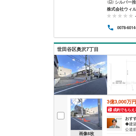
路幅
シルバー推
いた
株式会社ウィ
南武線
(
26
「九
す！◆
横浜線
(
38
物にも
0078-6014
てお
相模線
(
22
地を
ーズ
五日市線
(
に精
世田谷区奥沢7丁目
ォー
篠ノ井線
(
常磐線（
伊東線
(
45
身延線
(
15
武豊線
(
34
3億3,000万
成約でもらえ
関西本線（
おす
参宮線
(
3
)
◆建
公道
画像
8
枚
大糸線（J
宅地