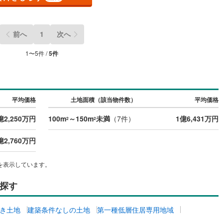
営地下鉄東山線
(
108
)
名古屋市営地下鉄名城線
(
90
)
前へ
1
次へ
営地下鉄桜通線
(
68
)
名古屋市営地下鉄上飯田線
(
9
)
1
〜
5
件 /
5
件
地下鉄烏丸線
(
60
)
京都市営地下鉄東西線
(
40
)
tro今里筋線
(
1
)
OsakaMetro御堂筋線
(
12
)
平均価格
土地面積（該当物件数）
平均価格
tro四つ橋線
(
1
)
OsakaMetro中央線
(
5
)
億2,250万円
100m
～150m
未満
（
7
件）
1億6,431万円
tro堺筋線
(
2
)
神戸市営地下鉄西神・山手線
(
11
)
2
2
下鉄空港線
(
37
)
福岡市地下鉄箱崎線
(
5
)
億2,760万円
2
)
函館市電
(
0
)
を表示しています。
りび鉄道
(
0
)
わたらせ渓谷鐵道
(
17
)
探す
行
(
39
)
会津鉄道
(
4
)
き土地
建築条件なしの土地
第一種低層住居専用地域
縦貫鉄道
(
0
)
しなの鉄道北しなの線
(
4
)