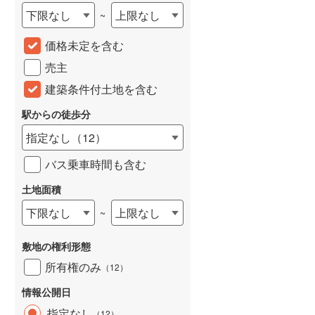
下限なし
上限なし
~
城端線
(
0
)
価格未定を含む
関西本線（JR西日本）
(
49
)
売主
大阪環状線
(
0
)
建築条件付土地を含む
山陽本線（JR西日本）
(
55
)
駅からの徒歩分
姫新線
(
10
)
指定なし
（
12
）
吉備線
(
8
)
バス乗車時間も含む
芸備線
(
21
)
土地面積
可部線
(
13
)
下限なし
上限なし
~
宇部線
(
0
)
敷地の権利形態
山陰本線
(
17
)
所有権のみ
（
12
）
境線
(
0
)
情報公開日
奈良線
(
58
)
指定なし
（
12
）