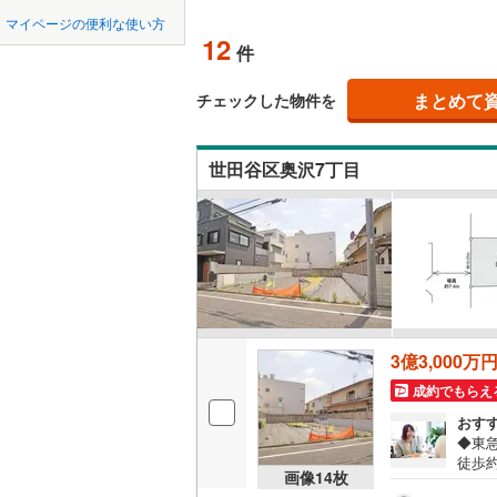
中国
鳥取
北上線
(
0
)
オンライン対
マイページの便利な使い方
12
件
山田線
(
4
)
四国
徳島
オンライ
大湊線
(
0
)
まとめて
チェックした物件を
九州・沖縄
福岡
オンライ
只見線
(
0
)
世田谷区奥沢7丁目
奥羽本線
(
男鹿線
(
0
)
0
0
0
0
0
0
該当物件
該当物件
該当物件
該当物件
該当物件
該当物件
件
件
件
件
件
件
羽越本線
(
飯山線
(
0
)
湘南新宿
3億3,000万
(
335
)
成約でもらえ
外房線
(
77
おす
◆東
成田線
(
46
徒歩
画像
14
枚
坪◆
東金線
(
15