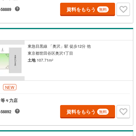
資料をもらう
-58889
無料
営地下鉄東山線
(
75
)
名古屋市営地下鉄名城線
(
54
)
営地下鉄桜通線
(
40
)
名古屋市営地下鉄上飯田線
(
0
)
地下鉄烏丸線
(
58
)
京都市営地下鉄東西線
(
25
)
東急目黒線 「奥沢」駅 徒歩12分 他
tro今里筋線
(
0
)
OsakaMetro御堂筋線
(
2
)
東京都世田谷区奥沢1丁目
土地
107.71m
2
tro四つ橋線
(
0
)
OsakaMetro中央線
(
0
)
tro堺筋線
(
0
)
神戸市営地下鉄西神・山手線
(
21
)
下鉄空港線
(
18
)
福岡市地下鉄箱崎線
(
0
)
円
NEW
1
)
函館市電
(
0
)
 等々力店
資料をもらう
りび鉄道
(
0
)
わたらせ渓谷鐵道
(
0
)
-58892
無料
行
(
3
)
会津鉄道
(
0
)
縦貫鉄道
(
0
)
しなの鉄道北しなの線
(
0
)