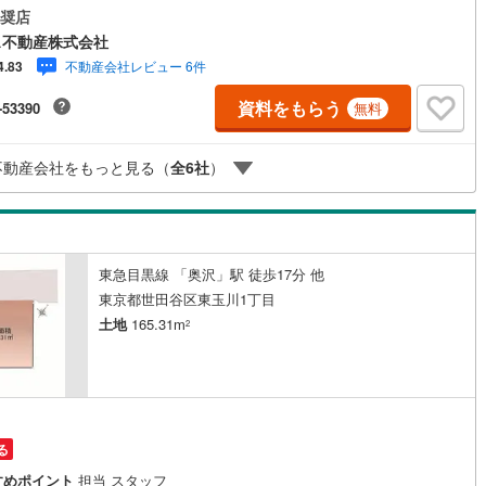
です。
奨店
1
)
七尾線
(
0
)
ス不動産株式会社
不動産会社レビュー 6件
4.83
高山本線（JR西日本）
(
0
)
資料をもらう
-53390
無料
JR西日本）
(
15
)
湖西線
(
5
)
福知山線
(
68
)
不動産会社をもっと見る（
全
6
社
）
7
)
播但線
(
11
)
津山線
(
4
)
伯備線
(
7
)
東急目黒線 「奥沢」駅 徒歩17分 他
東京都世田谷区東玉川1丁目
呉線
(
11
)
土地
165.31m
2
山口線
(
0
)
0
)
美祢線
(
0
)
円
因美線
(
2
)
る
草津線
(
0
)
すめポイント
担当 スタッフ