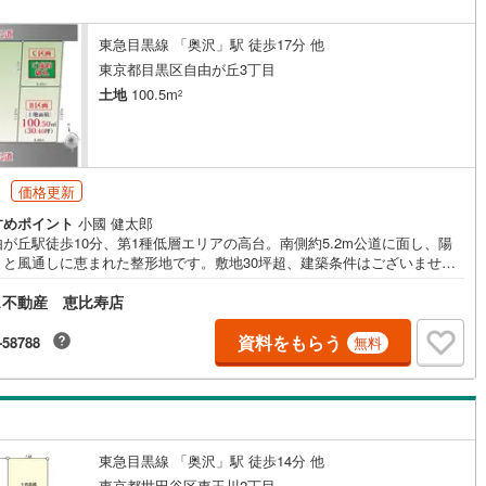
東急目黒線 「奥沢」駅 徒歩17分 他
道
(
0
)
北越急行ほくほく線
(
0
)
東京都目黒区自由が丘3丁目
土地
100.5m
て銀河鉄道
(
2
)
青い森鉄道
(
0
)
2
弘南線
(
0
)
弘南鉄道大鰐線
(
0
)
鉄道鳥海山ろく線
(
0
)
福島交通飯坂線
(
2
)
円
価格更新
長野線
(
1
)
上田電鉄別所線
(
1
)
すめポイント
小國 健太郎
が丘駅徒歩10分、第1種低層エリアの高台。南側約5.2m公道に面し、陽
イトレール
(
22
)
関東鉄道竜ケ崎線
(
3
)
りと風通しに恵まれた整形地です。敷地30坪超、建築条件はございませ
複数区画一括購入もご相談ください。 ■自由が丘駅徒歩10分 ■第1種低
鉄道大洗鹿島線
(
21
)
ひたちなか海浜鉄道湊線
(
6
)
ス不動産 恵比寿店
ア・高台 ■南5.2m公道面 ■敷地30坪超の整形地 ■複数区画一括購入
談可 ■スーパー徒歩6分他、近隣に生活施設充実 ■建築条件ございませ
19
)
千葉都市モノレール
(
67
)
ハウスメーカーにお悩みのお客様は【ミラクラスマッチング】もご活用く
資料をもらう
-58788
無料
い！ミラクラスマッチングは、タカマツハウスの宅地を購入されるお客様
鉄道上毛線
(
0
)
秩父鉄道
(
5
)
最適なハウスメーカーを紹介するシステムです◎相談時から成約まで無料
相談しても、お客様のご負担はありません◎中立的な立場からのご紹介本
線
(
34
)
つくばエクスプレス
(
76
)
お客様に最適だと思われるハウスメーカーをご紹介します◎「会社」だけ
く、ハウスメーカー選りすぐりの「担当者」をご紹介住宅展示場だと、担
200
)
京成押上線
(
0
)
との出会いは巡り合わせ次第。ミラクラスマッチングなら、お客様にぴっ
東急目黒線 「奥沢」駅 徒歩14分 他
のハウスメーカーの担当者をご紹介します
東京都世田谷区東玉川2丁目