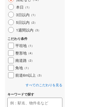
和歌山線
(
31
)
本日
（
1
）
3日以内
東西線
(
0
)
（
1
）
5日以内
（
2
）
予讃線
(
2
)
1週間以内
（
3
）
高徳線
(
2
)
こだわり条件
牟岐線
(
0
)
平坦地
（
1
）
山陽本線（JR九州）
(
1
)
整形地
（
4
）
篠栗線
(
18
)
南道路
（
2
）
角地
指宿枕崎線
(
129
)
（
1
）
前道6m以上
（
3
）
筑肥線
(
14
)
すべてのこだわりを見る
久大本線
(
18
)
キーワードで探す
日田彦山線
(
4
)
筑豊本線
(
4
)