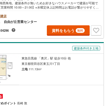
×南西角地。建築条件が無いためお好きなハウスメーカーで建築が可能で
片町線
(
31
)
営業時間 10:00～21:00】※水曜定休上記時間はお電話が繋がりやすくな
おります。ぜひお気軽にご連絡ください！現地を見学される場合は「室
)
関西空港線
(
1
)
現地を見学する（無料）」ボタンよりご希望の日時をご記入いただけます
奨店
ムーズにご案内が可能です。◎現地のご案内について・平日や夜遅い時間
ス 自由が丘営業センター
東線
(
0
)
本四備讃線
(
1
)
ご案内が可能 ※定休日を除く・経験豊富なスタッフが物件詳細を丁寧にご
いたします。・車でご自宅や最寄り駅等、ご指定の場所まで送迎しま
資料をもらう
-54296
無料
予土線
(
0
)
・チャイルドシートのご用意ございます。◎個別FP相談会 無料物件のご
だけでなく住宅ローン・資金のご相談、まずは家探しについて話を聞きた
徳島線
(
0
)
いう方も大歓迎です！年間8000棟以上の限定物件を発表しているオープン
スだから出会える物件が多数ございます。ぜひお気軽にご連絡・ご相談く
建築条件付き土地
)
土讃線
(
1
)
い！※限定物件:当社のみ、もしくは当社を含めた数社でのみご紹介可能な
プンハウス・ディベロップメントの物件
東急目黒線 「奥沢」駅 徒歩10分 他
線
(
167
)
香椎線
(
36
)
東京都世田谷区東玉川1丁目
肥薩線
(
1
)
土地
111.13m
2
1
)
唐津線
(
0
)
0
)
大村線
(
0
)
円
15
)
日豊本線
(
111
)
る
吉都線
(
0
)
すめポイント
長崎 敦