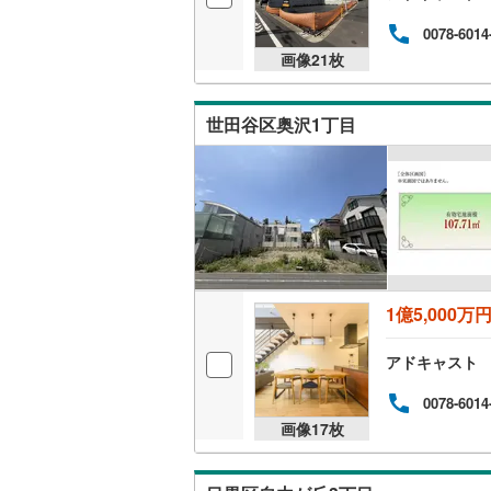
0078-6014
画像
21
枚
名古屋市
名古屋市
世田谷区奥沢1丁目
京都市営
OsakaMe
OsakaMe
OsakaMe
福岡市地
1億5,000万
私鉄・その他
札幌市電
(
アドキャスト
道南いさ
0078-6014
画像
17
枚
阿武隈急
秋田内陸