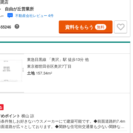
約7.4mで開放感ございます◆現況更地につきスムーズに土地利用開始して
奨店
だけます◆住環境に配慮された第一種低層住居専用地域の閑静な住宅地◆
ル 自由が丘営業所
6
)
鶴見線
(
17
)
品仏小学校」「八幡中学校」まで徒歩約8分、子育て世帯にもおすすめで
不動産会社レビュー 4件
-.--
「プチマルシェ FUJI（九品仏駅前店）」まで徒歩約4分！日々のお買い
7
)
根岸線
(
72
)
便利！【営業時間 10:00～19:00】上記時間はお電話が繋がりやすくなっ
資料をもらう
-55246
無料
ります。ぜひお気軽にご連絡下さい！現地を見学される場合は「室内・現
8
)
中央本線（JR東日本）
(
784
)
見学する（無料）」ボタンよりご希望の日時をご記入いただけますとスム
にご案内が可能です。【ウィル不動産販売はここが強み】（1）住宅ローン
136
)
八高線
(
436
)
通しており、社内にローン専門部署があります！（2）施工実績多数のリフ
ム部門も社内にあります！（3）定休日なし！
2
)
大糸線（JR東日本）
(
1
)
東急目黒線 「奥沢」駅 徒歩13分 他
各駅停車）
(
138
)
埼京線
(
93
)
東京都世田谷区奥沢7丁目
土地
157.34m
2
東海道本線（JR東海）
(
88
)
)
飯田線
(
32
)
高山本線（JR東海）
(
14
)
円
る
JR東海）
(
4
)
紀勢本線（JR東海）
(
1
)
すめポイント
横山 諒
博多南線
(
14
)
築条件無しお好きなハウスメーカーにて建築可能です。◆前面道路約7.4m
前面道路が広々としております。◆閑静な住宅街交通量も少ない閑静な住
R西日本）
(
0
)
北陸本線
(
2
)
です。◆複数駅・複数路線利用可能な好立地通勤通学・お出かけに便利な