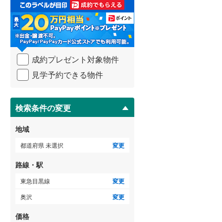
取
る
武蔵野線
(
340
)
・
条
横須賀線
(
169
)
件
を
青梅線
(
211
)
成約プレゼント対象物件
マ
イ
小海線
(
0
)
見学予約できる物件
ペ
ー
京浜東北線
(
191
)
ジ
に
検索条件の変更
総武線
(
315
)
保
存
御殿場線
(
14
)
地域
す
る
中央本線（JR東海）
(
68
)
都道府県 未選択
変更
太多線
(
16
)
路線・駅
名松線
(
0
)
東急目黒線
変更
奥沢
変更
東海道本線（JR西日本）
(
148
)
価格
小浜線
(
3
)