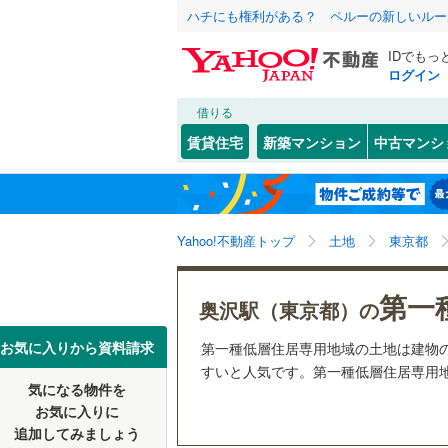
ハチにも権利がある？ ペルーの新しいルー
IDでもっ
ログイン
借りる
北海道
JR
北海道
函館本線
(
こだわり条件
配置、向き、
賃貸住宅
新築マンション
中古マンシ
石勝線
(
0
)
前道6m
東北
青森
根室本線
(
(
8
)
(
4
)
(
4
平坦地
（
関東
東京
石北本線
(
Yahoo!不動産トップ
土地
東京都
販売、価格、
常磐線
(
12
信越・北陸
新潟
(
24
)
第一
更地渡し
奥沢駅（東京都）の
高崎線
(
14
東海
愛知
お気に入りから資料請求
第一種低層住居専用地域の土地は建物
両毛線
(
12
すいと人気です。第一種低層住居専用地
立地
烏山線
(
22
気になる物件を
近畿
大阪
お気に入りに
最寄りの
石巻線
(
3
)
追加してみましょう