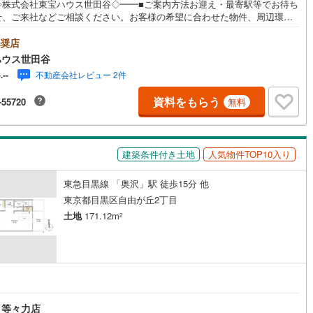
◇株式会社東宝ハウス世田谷◇━━■ご案内方法お迎え・最寄駅等でお待ち
1
)
宮崎空港線
(
1
)
せ、ご来社などご相談ください。お客様の希望に合わせた物件、周辺環境
もご案内をいたします。■ご予約方法【】当社にて直接お電話ください。メ
線
(
106
)
上越新幹線
(
70
)
でのご予約も承ります。突然のご来店でも対応可能です。事前に鍵の手配
奨店
要な場合がございます。お早目にご連絡をいただけると、大変スムーズで
ハウス世田谷
線
(
79
)
北陸新幹線
(
130
)
■その他、各種ご相談もお気軽にどうぞ！◎ファイナンシャルプランナーに
不動産会社レビュー 2件
-.--
ライフシミュレーション・生活収支のキャッシュフローを分かりやすくグ
線
(
26
)
北陸新幹線（JR西日本）
(
2
)
に表示・お客様のライフプランに合った資金計画のご提案・効果的な生命
資料をもらう
-55720
無料
の見直し ◎住宅ローンのご相談・繰り上げ返済は「いつ」、「どのくら
するのが効果的？・どこの銀行で借りるとお得なの？・適切な借入額は？■
幹線
(
0
)
ズスペースもございます☆DVD、おもちゃ、絵本、ぬりえなど充実させて
ます。資料請求は【下部オレンジ色資料請求ボタン】よりお問い合わせく
地下鉄南北線
(
6
)
札幌市営地下鉄東西線
(
4
)
建築条件付き土地
人気物件TOP10入り
い！
下鉄南北線
(
126
)
仙台市地下鉄東西線
(
45
)
東急目黒線 「奥沢」駅 徒歩15分 他
東京都目黒区自由が丘2丁目
ロ丸ノ内線
(
76
)
東京メトロ丸ノ内方南支線
(
17
)
土地
171.12m
2
ロ東西線
(
35
)
東京メトロ千代田線
(
12
)
ロ半蔵門線
(
1
)
東京メトロ南北線
(
13
)
円
線
(
24
)
都営三田線
(
17
)
 等々力店
戸線
(
88
)
横浜市営地下鉄ブルーライン
(
260
)