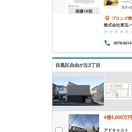
━━
後藤寺線
(
合わ
画像
16
枚
など
東北新幹
ール
ブロンズ推
が必
株式会社東宝
秋田新幹
す。
よる
山陽新幹
ラフ
0078-6014
保険
い」
西九州新
キッ
おり
目黒区自由が丘2丁目
地下鉄
札幌市営
ださ
仙台市地
東京メト
東京メト
東京メト
4億4,000万
都営浅草
アドキャスト
都営大江