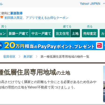
Yahoo! JAPAN
ル
と便利に
新規取得
初回購入限定、アプリで使えるお得なクーポン
検索条件を保存しました
買う
建てる
売る
8
)
札沼線
(
3
)
建ち方、日当たり
ョン
新築一戸建て
中古一戸建て
注文住宅
土地
売却査定
カ
この検索条件の新着物件通知は、
マイページ
から設定できます。
室蘭本線
(
2
)
以上
（
3
）
角地
（
1
）
岩手
宮城
秋田
山形
2
)
富良野線
(
0
)
)
(
8
)
(
13
)
(
17
)
(
12
)
(
13
)
(
7
)
1
）
整形地
（
4
）
奥沢駅、価格未定を含む、建築条件付き土地を含む、第
神奈川
埼玉
千葉
茨城
1
)
釧網本線
(
0
)
世田谷区
奥沢駅
第一種低層住居専用地域の物件一覧
一種低層住居専用地域
契約、入居関連など
6
)
水郡線
(
25
)
長野
富山
石川
福井
種低層住居専用地域
（
2
）
第一種低層住居専用地域
の土地
8
)
上越線
(
3
)
（
12
）
閉じる
閉じる
お気に入りリストを見る
お気に入りリストを見る
閉じる
閉じる
岐阜
静岡
三重
の高さだけでなく隣家との距離も十分にとる必要があるため住みや
検索条件を保存する
)
水戸線
(
4
)
域の理想の土地をYahoo!不動産で見つけましょう。
)
仙山線
(
50
)
マイページ
兵庫
京都
滋賀
奈良
駅が始発駅
（
0
）
海まで2km以内
（
0
）
気仙沼線
(
0
)