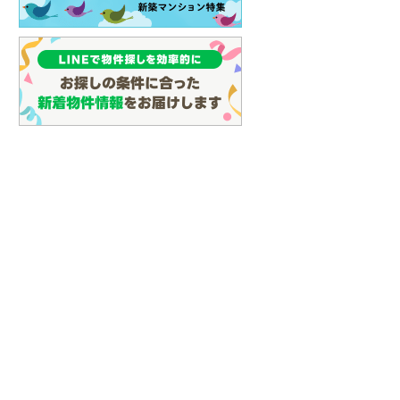
(
117
)
名古屋市営地下鉄鶴舞線
(
45
)
名古屋市営地下鉄名港線
(
2
)
OsakaMetro長堀鶴見緑地線
(
0
)
OsakaMetro谷町線
(
0
)
OsakaMetro千日前線
(
0
)
神戸市営地下鉄海岸線
(
0
)
福岡市地下鉄七隈線
(
102
)
函館市電宝来・谷地頭線
(
0
)
真岡鐵道
(
0
)
山形鉄道フラワー長井線
(
0
)
えちごトキめき鉄道妙高はねうまラ