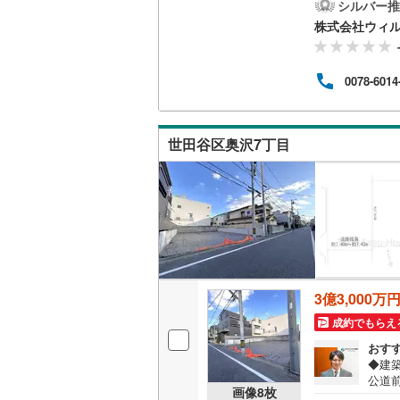
路幅
シルバー推
いた
株式会社ウィ
南武線
(
15
「九
す！◆
横浜線
(
60
物にも
0078-6014
てお
相模線
(
21
地を
ーズ
五日市線
(
に精
世田谷区奥沢7丁目
ォー
篠ノ井線
(
常磐線（
伊東線
(
0
)
身延線
(
10
武豊線
(
5
)
3億3,000万
成約でもらえ
関西本線（
おす
参宮線
(
0
)
◆建
公道
画像
8
枚
大糸線（J
宅地