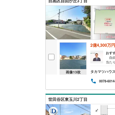
目黒区自由が丘3丁目
いすみ鉄
IGRいわ
弘南鉄道
由利高原
2億4,300万
長野電鉄
おす
自由
宇都宮ラ
当た
ん。
鹿島臨海
タカマツハウ
層エリ
画像
13
枚
も相
小湊鐵道
(
ん 
0078-6014
ださ
上毛電気
に、
何度
流鉄流山
世田谷区東玉川2丁目
当に
でな
京成本線
(
当者
たり