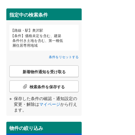
田沢湖線
(
2
)
指定中の検索条件
八戸線
(
0
)
磐越西線
(
4
)
路線・駅
奥沢駅
宮崎
鹿児島
沖縄
詳しく見る
条件
価格未定を含む、建築
陸羽西線
(
0
)
条件付き土地を含む、第一種低
層住居専用地域
左沢線
(
4
)
条件をリセットする
津軽線
(
0
)
する
る
条件をリセットする
条件をリセットする
条件をリセットする
条件をリセットする
条件をリセットする
条件をリセットする
こ
信越本線
(
4
)
新着物件通知を受け取る
の
検
弥彦線
(
0
)
索
検索条件を保存する
条
総武本線
(
132
)
件
保存した条件の確認・通知設定の
で
変更・解除は
マイページ
から行え
通
ます。
京葉線
(
54
)
知
を
久留里線
(
54
)
受
物件の絞り込み
け
山手線
(
21
)