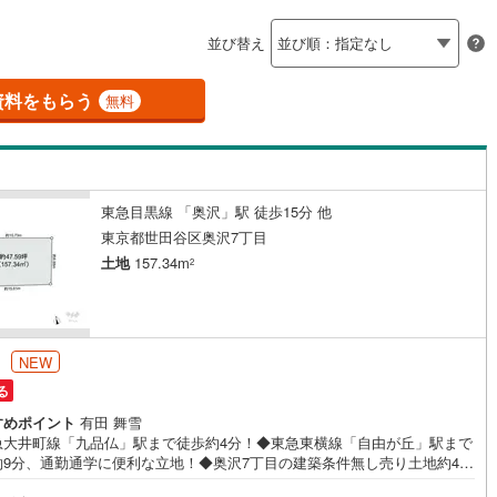
島根
岡山
広島
山口
釜石線
(
0
)
応
並び替え
花輪線
(
0
)
ン内見(相談)可
香川
（
4
）
愛媛
IT重説可
高知
（
2
）
保存した条件を見る
磐越東線
(
5
)
資料をもらう
無料
佐賀
長崎
熊本
大分
ン対応とは？
陸羽東線
(
1
)
6
)
米坂線
(
0
)
東急目黒線 「奥沢」駅 徒歩15分 他
五能線
(
0
)
この条件で検索する
この条件で検索する
この条件で検索する
この条件で検索する
この条件で検索する
この条件で検索する
市区町村以下を選択
市区町村を選択す
駅を選択する
東京都世田谷区奥沢7丁目
0
)
白新線
(
0
)
土地
157.34m
2
越後線
(
5
)
ライン（宇都宮～逗子）
湘南新宿ライン（前橋～小田原）
円
NEW
(
373
)
る
)
内房線
(
139
)
すめポイント
有田 舞雪
急大井町線「九品仏」駅まで徒歩約4分！◆東急東横線「自由が丘」駅まで
)
鹿島線
(
2
)
約9分、通勤通学に便利な立地！◆奥沢7丁目の建築条件無し売り土地約47
ご家族のライフスタイルに合った間取りをご検討いただけます！◆前面道
)
東海道本線
(
217
)