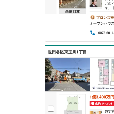
北西
桜井線
(
1
)
す。【
画像
13
枚
って
阪和線
(
25
内・
ブロンズ推
とス
オープンハウ
おおさか
帯も
説明
0078-6014
内子線
(
0
)
す。
紹介
鳴門線
(
0
)
いと
ハウ
世田谷区東玉川1丁目
土讃線
(
15
ださ
オー
鹿児島本
三角線
(
0
)
長崎本線
(
佐世保線
(
1億3,400万
豊肥本線
(
成約でもらえ
日南線
(
3
)
おす