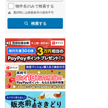
北海道新幹線
(
1
)
物件名のみで検索する
選択時には検索条件の保存不可
山形新幹線
(
94
)
東海道新幹線
(
52
)
検索する
九州新幹線
(
87
)
札幌市営地下鉄東豊線
(
1
)
東京メトロ銀座線
(
1
)
東京メトロ日比谷線
(
20
)
東京メトロ有楽町線
(
50
)
東京メトロ副都心線
(
50
)
都営新宿線
(
42
)
横浜市営地下鉄グリーンライン