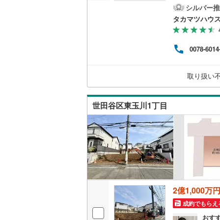
立地
シルバー推
越美北線
(
タカマツハウ
氷見線
(
0
)
0078-6014
紀勢本線（
桜島線
(
0
)
取り扱い
加古川線
(
世田谷区東玉川1丁目
赤穂線
(
5
)
宇野線
(
5
)
福塩線
(
2
)
岩徳線
(
0
)
小野田線
(
2億1,000万
舞鶴線
(
0
)
成約でもらえ
木次線
(
0
)
おす