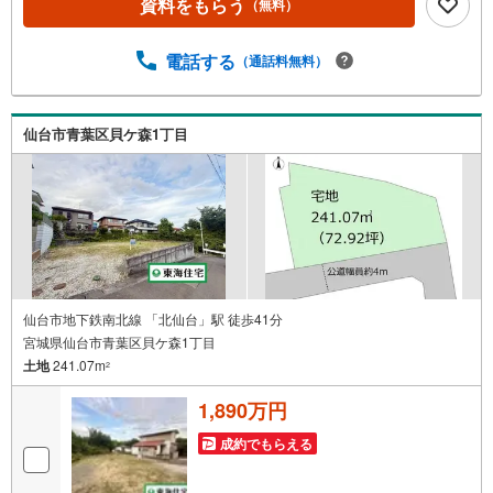
資料をもらう
（無料）
はありませんか？・住宅ローンはどれくらい借りられる
の？・無理のない返済のための予算は？・マンションと戸
建て、どう選べばいい？お住まいに関するご相談は随時受
電話する
（通話料無料）
付中です！専門スタッフが丁寧に分かりやすくご説明いた
します。●○●○●○●○●○●○●○●○●○●○●
仙台市青葉区貝ケ森1丁目
仙台市地下鉄南北線 「北仙台」駅 徒歩41分
宮城県仙台市青葉区貝ケ森1丁目
土地
241.07m
2
1,890万円
成約でもらえる