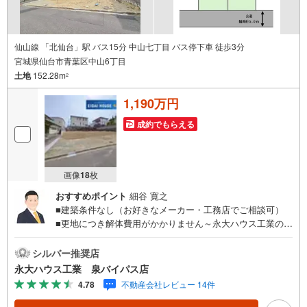
仙山線 「北仙台」駅 バス15分 中山七丁目 バス停下車 徒歩3分
宮城県仙台市青葉区中山6丁目
土地
152.28m
2
1,190万円
成約でもらえる
画像
18
枚
おすすめポイント
細谷 寛之
■建築条件なし（お好きなメーカー・工務店でご相談可）
■更地につき解体費用がかかりません～永大ハウス工業の強
み～仙台市を中心に宮城県内の多数店舗で展開中！こちら
では当社の強みを大きく2つに分けてご紹介！1.＜豊富な不
シルバー推奨店
動産知識＞戸建・マンション・土地...と種別を問わず不動
永大ハウス工業 泉バイパス店
産を取り扱っております。更に教育施設や商業施設、子育
4.78
不動産会社レビュー 14件
て環境や行政などの地域情報を総合し、お客様により良い
物件選びをして頂けるよう、しっかりとサポートさせて頂