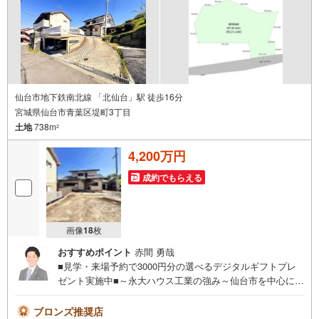
仙台市地下鉄南北線 「北仙台」駅 徒歩16分
宮城県仙台市青葉区堤町3丁目
土地
738m
2
4,200万円
成約でもらえる
画像
18
枚
おすすめポイント
赤間 勇哉
■見学・来場予約で3000円分の選べるデジタルギフトプレ
ゼント実施中■～永大ハウス工業の強み～仙台市を中心に宮
城県内の多数店舗で展開中！こちらでは当社の強みを大き
く2つに分けてご紹介！1.＜豊富な不動産知識＞戸建・マン
ブロンズ推奨店