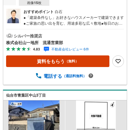
画像
15
枚
おすすめポイント
白石
●「建築条件なし」お好きなハウスメーカーで建築できます
●ご家族の思い出を育む、用途多彩な広々敷地●毎日のお買
物に便利なイオン仙台中山店より徒歩6分●ガーデニングや
家庭菜園で緑の潤い溢れる暮らしを●○●○●○●○●○●○●○●○●
シルバー推奨店
○●○●○●【物件購入のご相談】地元に強い「山一地所」だ
株式会社山一地所 流通営業部
から売買物件も豊富です！ご希望の物件のご紹介から、ロ
4.83
不動産会社レビュー 6件
ーンのご相談、投資のご相談までおまかせください!!■住宅
ローンはどれくらい組めるのだろう？■無理のない支払いの
資料をもらう
（無料）
為には、予算をいくらにすればいいの？■マンションか戸建
か迷い中。どういう基準で選んだらいい？■買い替えを希望
しています。売却と購入をうまく進めるコツは？■どのくら
電話する
（通話料無料）
いで売却できるのか査定をしてほしい。■買取やリースバッ
クの相談もできるのかな？お住まいに関するご相談を随時
お受けしております。専門のスタッフが丁寧な対応と説明
仙台市青葉区中山3丁目
でサポート致します。●○●○●○●○●○●○●○●○●○●○●○●