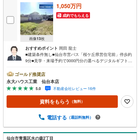
1,050万円
成約でもらえる
画像
13
枚
おすすめポイント
岡田 龍士
■建築条件無し■仙台市営バス「桜ケ丘県営住宅前」停歩約
9分■見学・来場予約で3000円分の選べるデジタルギフトプ
レゼント実施中■デジコ詳細はHP参照～EIDAI HOUSE～仙
台市を中心に宮城県内の多数店舗で展開中！こちらでは当
ゴールド推奨店
社の強みを大きく2つに分けてご紹介！1.＜豊富な不動産知
永大ハウス工業 仙台本店
識＞戸建・マンション・土地...と種別を問わず不動産を取
5.0
不動産会社レビュー 16件
り扱っております。更に教育施設や商業施設、子育て環境
や行政などの地域情報を総合し、お客様により良い物件選
資料をもらう
（無料）
びをして頂けるよう、しっかりとサポートさせて頂きま
す。2.＜経験豊富なスタッフ＞当社では【購入】【売却】
【引っ越し】【リフォーム】など住宅に関する様々なご質
電話する
（通話料無料）
問はもちろん、ご購入時に気になる住宅ローン各種税金に
ついても、誠心誠意ご説明させて頂きます。各店舗ではキ
ッズスペースも完備！お子様連れのご家族様で是非お越し
仙台市青葉区水の森2丁目