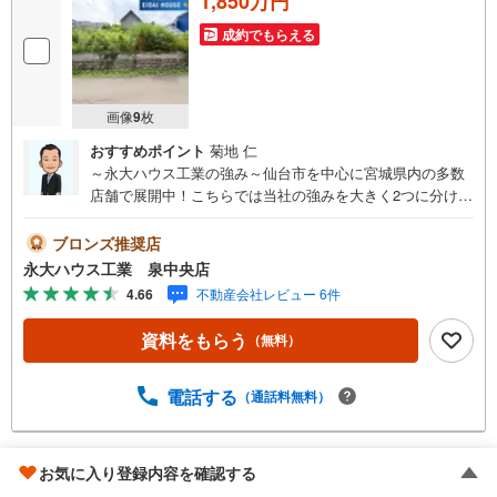
1,850万円
成約でもらえる
画像
9
枚
おすすめポイント
菊地 仁
～永大ハウス工業の強み～仙台市を中心に宮城県内の多数
店舗で展開中！こちらでは当社の強みを大きく2つに分けて
ご紹介！1.＜豊富な不動産知識＞戸建・マンション・土
地...と種別を問わず不動産を取り扱っております。更に教
ブロンズ推奨店
育施設や商業施設、子育て環境や行政などの地域情報を総
永大ハウス工業 泉中央店
合し、お客様により良い物件選びをして頂けるよう、しっ
4.66
不動産会社レビュー 6件
かりとサポートさせて頂きます。2.＜経験豊富なスタッフ
＞当社では【購入】【売却】【引っ越し】【リフォーム】
資料をもらう
（無料）
など住宅に関する様々なご質問はもちろん、ご購入時に気
になる住宅ローン各種税金についても、誠心誠意ご説明さ
せて頂きます。各店舗ではキッズスペースも完備！お子様
電話する
（通話料無料）
連れのご家族様で是非お越しください。営業時間:10:00～1
8:00（定休日火・水曜日※店舗により変動あり）現地のご案
内も可能ですので、どうぞお気軽にお問い合わせくださ
仙台市泉区北中山2丁目
お気に入り登録内容を確認する
い！