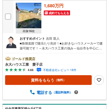
1,680万円
成約でもらえる
画像
16
枚
おすすめポイント
吉田 凱人
■南側道路で陽当たり良好！■お好きなハウスメーカーで建
築可能です！～永大ハウス工業の強み～仙台市を中心に宮
城県内の多数店舗で展開中！こちらでは当社の強みを大き
く2つに分けてご紹介！1.＜豊富な不動産知識＞戸建・マン
ゴールド推奨店
ション・土地…と種別を問わず不動産を取り扱っておりま
永大ハウス工業 愛子店
す。さらに教育施設や商業施設、子育て環境や行政などの
4.66
不動産会社レビュー 18件
地域情報を総合し、お客様により良い物件選びをしていた
だけるよう、しっかりとサポートさせていただきます。2.
資料をもらう
（無料）
＜経験豊富なスタッフ＞当社では【購入】【売却】【引っ
越し】【リフォーム】など住宅に関する様々なご相談はも
ちろん、ご購入時に気になる住宅ローンや各種税金につい
電話する
（通話料無料）
ても、誠心誠意ご説明させていただきます。各店舗ではキ
ッズスペースも完備！お子様連れのご家族皆様で、ぜひお
越しください。営業時間:10:00～18:00（定休日:火・水曜
仙台市青葉区桜ケ丘6丁目