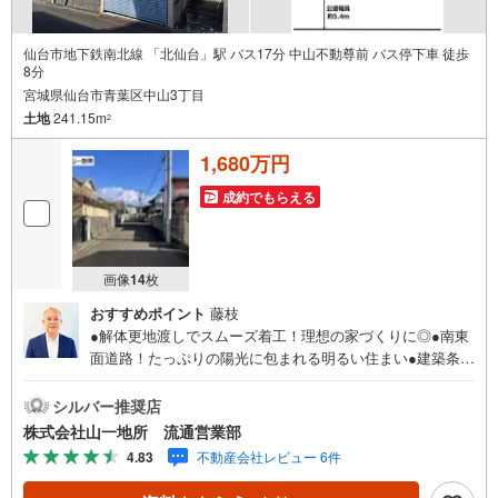
仙台市地下鉄南北線 「北仙台」駅 バス17分 中山不動尊前 バス停下車 徒歩
8分
宮城県仙台市青葉区中山3丁目
土地
241.15m
2
1,680万円
成約でもらえる
画像
14
枚
おすすめポイント
藤枝
●解体更地渡しでスムーズ着工！理想の家づくりに◎●南東
面道路！たっぷりの陽光に包まれる明るい住まい●建築条件
なし！お好きなハウスメーカーで建築できます●ガーデニン
グや家庭菜園で緑の潤い溢れる暮らしを●○●○●○●○●○●○●○
シルバー推奨店
●○●○●○●【購入のご相談】地元に強い「山一地所」だか
株式会社山一地所 流通営業部
ら、売買物件も豊富に取り揃えています。ご希望条件に合
4.83
不動産会社レビュー 6件
った物件のご紹介から住宅ローン・資金計画・投資のご相
談までワンストップでサポートいたします。こんなお悩み