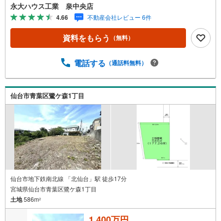
ション・土地...と種別を問わず不動産を取り扱っておりま
永大ハウス工業 泉中央店
す。更に教育施設や商業施設、子育て環境や行政などの地
4.66
不動産会社レビュー 6件
域情報を総合し、お客様により良い物件選びをして頂ける
よう、しっかりとサポートさせて頂きます。2.＜経験豊富
資料をもらう
（無料）
なスタッフ＞当社では【購入】【売却】【引っ越し】【リ
フォーム】など住宅に関する様々なご質問はもちろん、ご
購入時に気になる住宅ローン各種税金についても、誠心誠
電話する
（通話料無料）
意ご説明させて頂きます。各店舗ではキッズスペースも完
備！お子様連れのご家族様で是非お越しください。営業時
間:10:00～18:00（定休日火・水曜日※店舗により変動あ
仙台市青葉区鷺ケ森1丁目
り）現地のご案内も可能ですので、どうぞお気軽にお問い
合わせください！
仙台市地下鉄南北線 「北仙台」駅 徒歩17分
宮城県仙台市青葉区鷺ケ森1丁目
土地
586m
2
1,400万円