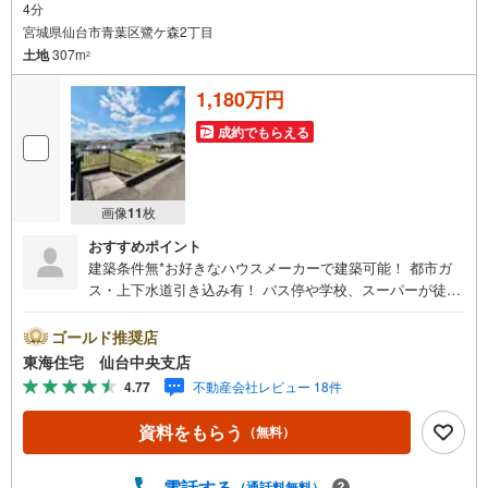
4分
宮城県仙台市青葉区鷺ケ森2丁目
土地
307m
2
1,180万円
成約でもらえる
画像
11
枚
おすすめポイント
建築条件無*お好きなハウスメーカーで建築可能！ 都市ガ
ス・上下水道引き込み有！ バス停や学校、スーパーが徒歩
圏内〇*アピールポイント *・建築条件が無いので、お好き
なハウスメーカー・工務店で建築できます！広々92坪の敷
ゴールド推奨店
地でお庭も広々とれそうです〇上水道引き込み13mm下水
東海住宅 仙台中央支店
道・都市ガス敷地内引き込み済*ライフインフォメーション
4.77
不動産会社レビュー 18件
*・北仙台小学校:徒歩15分北仙台中学校:徒歩12分ローソン:
徒歩5分西友台原店:徒歩15分*購入サポート情報 *・お客様
資料をもらう
（無料）
のご希望・弊社おすすめの金融機関での住宅ローン事前審
査を行えます（無料）既存ローンがある方や借入金額の目
安が知りたい人もお気軽にご相談下さい
電話する
（通話料無料）