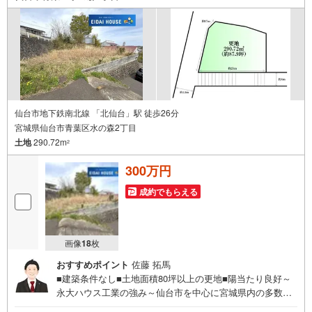
ください。営業時間:10:00～18:00（定休日火・水曜日※店
舗により変動あり）現地のご案内も可能ですので、どうぞ
お気軽にお問い合わせください！
仙台市地下鉄南北線 「北仙台」駅 徒歩26分
宮城県仙台市青葉区水の森2丁目
土地
290.72m
2
300万円
成約でもらえる
画像
18
枚
おすすめポイント
佐藤 拓馬
■建築条件なし■土地面積80坪以上の更地■陽当たり良好～
永大ハウス工業の強み～仙台市を中心に宮城県内の多数店
舗で展開中！こちらでは当社の強みを大きく2つに分けてご