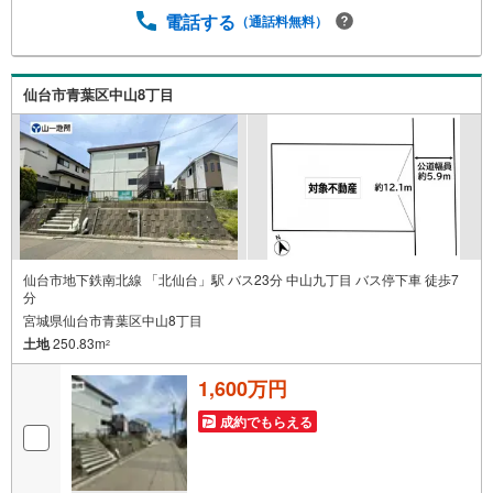
す。売却と購入をうまく進めるコツは？■どのくらいで売却
電話する
（通話料無料）
できるのか査定をしてほしい。■買取やリースバックの相談
もできるのかな？お住まいに関するご相談を随時お受けし
ております。専門のスタッフが丁寧な対応と説明でサポー
仙台市青葉区中山8丁目
ト致します。●○●○●○●○●○●○●○●○●○●○●○●
仙台市地下鉄南北線 「北仙台」駅 バス23分 中山九丁目 バス停下車 徒歩7
分
宮城県仙台市青葉区中山8丁目
土地
250.83m
2
1,600万円
成約でもらえる