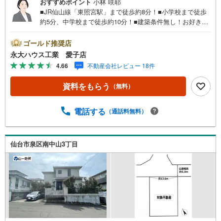
おすすめポイント
小林 咲耶
■JR仙山線「東照宮駅」まで徒歩約8分！■小学校まで徒歩
約5分、中学校まで徒歩約10分！■建築条件無し！お好きな
ハウスメーカーで建築可能！～永大ハウス工業の強み～仙
台市を中心に宮城県内の多数店舗で展開中！こちらでは当
ゴールド推奨店
社の強みを大きく2つに分けてご紹介！1.＜豊富な不動産知
永大ハウス工業 愛子店
識＞戸建・マンション・土地...と種別を問わず不動産を取
4.66
不動産会社レビュー 18件
り扱っております。更に教育施設や商業施設、子育て環境
や行政などの地域情報を総合し、お客様により良い物件選
資料をもらう
（無料）
びをして頂けるよう、しっかりとサポートさせて頂きま
す。2.＜経験豊富なスタッフ＞当社では【購入】【売却】
【引っ越し】【リフォーム】など住宅に関する様々なご質
電話する
（通話料無料）
問はもちろん、ご購入時に気になる住宅ローン各種税金に
ついても、誠心誠意ご説明させて頂きます。各店舗ではキ
ッズスペースも完備！お子様連れのご家族様で是非お越し
仙台市泉区南中山3丁目
ください。営業時間:10:00～18:00（定休日火・水曜日※店
舗により変動あり）現地のご案内も可能ですので、どうぞ
お気軽にお問い合わせください！