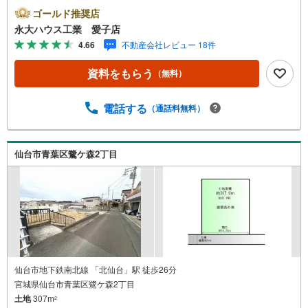
く2つに分けてご紹介！1.＜豊富な不動産知識＞戸建・マン
ゴールド推奨店
ション・土地…と種別を問わず不動産を取り扱っておりま
永大ハウス工業 愛子店
す。さらに教育施設や商業施設、子育て環境や行政などの
4.66
不動産会社レビュー 18件
地域情報を総合し、お客様により良い物件選びをしていた
だけるよう、しっかりとサポートさせていただきます。2.
資料をもらう
（無料）
＜経験豊富なスタッフ＞当社では【購入】【売却】【引っ
越し】【リフォーム】など住宅に関する様々なご相談はも
ちろん、ご購入時に気になる住宅ローンや各種税金につい
電話する
（通話料無料）
ても、誠心誠意ご説明させていただきます。各店舗ではキ
ッズスペースも完備！お子様連れのご家族皆様で、ぜひお
越しください。営業時間:10:00～18:00（定休日:火・水曜
仙台市青葉区鷺ケ森2丁目
日 ※店舗により変動あり）現地のご案内も可能ですので、
どうぞお気軽にお問い合わせください！
仙台市地下鉄南北線 「北仙台」駅 徒歩26分
宮城県仙台市青葉区鷺ケ森2丁目
土地
307m
2