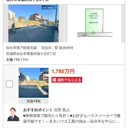
日 ※店舗により変動あり）現地のご案内も可能ですので、
どうぞお気軽にお問い合わせください！
仙台市地下鉄南北線 「北仙台」駅 徒歩44分
宮城県仙台市青葉区桜ケ丘6丁目
土地
199.17m
2
1,780万円
成約でもらえる
画像
15
枚
おすすめポイント
吉田 凱人
■南側道路で陽当たり良好！■お好きなハウスメーカーで建
築可能です！～永大ハウス工業の強み～仙台市を中心に宮
城県内の多数店舗で展開中！こちらでは当社の強みを大き