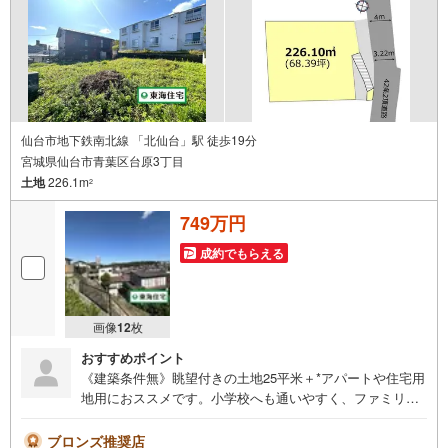
合わせください！
仙台市地下鉄南北線 「北仙台」駅 徒歩19分
宮城県仙台市青葉区台原3丁目
土地
226.1m
2
749万円
成約でもらえる
画像
12
枚
おすすめポイント
《建築条件無》眺望付きの土地25平米＋*アパートや住宅用
地用におススメです。小学校へも通いやすく、ファミリー
層のご利用にも〇〇【＋Life information＋】■台原小学校
徒歩8分（639m）■台原中学校 徒歩8分（641m）■台原保
ブロンズ推奨店