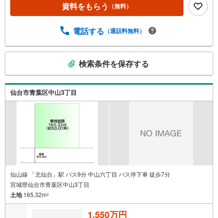
間お家の見学 約1時間～約2時間 ※1件～3件ご見学の場
資料をもらう
（無料）
合 現地お待ち合わせでのご案内も対応可能
電話する
（通話料無料）
こ
検索条件を保存する
の
検
索
仙台市青葉区中山3丁目
条
件
で
通
知
を
受
け
仙山線 「北仙台」駅 バス9分 中山六丁目 バス停下車 徒歩7分
宮城県仙台市青葉区中山3丁目
取
土地
165.32m
る
2
・
1,550万円
条