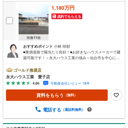
1,180万円
成約でもらえる
画像
11
枚
おすすめポイント
小林 咲耶
■東側道路で陽当たり良好！■お好きなハウスメーカーで建
築可能です！～永大ハウス工業の強み～仙台市を中心に宮
城県内の多数店舗で展開中！こちらでは当社の強みを大き
く2つに分けてご紹介！1.＜豊富な不動産知識＞戸建・マン
ゴールド推奨店
ション・土地…と種別を問わず不動産を取り扱っておりま
永大ハウス工業 愛子店
す。さらに教育施設や商業施設、子育て環境や行政などの
4.66
不動産会社レビュー 18件
地域情報を総合し、お客様により良い物件選びをしていた
だけるよう、しっかりとサポートさせていただきます。2.
資料をもらう
（無料）
＜経験豊富なスタッフ＞当社では【購入】【売却】【引っ
越し】【リフォーム】など住宅に関する様々なご相談はも
ちろん、ご購入時に気になる住宅ローンや各種税金につい
電話する
（通話料無料）
ても、誠心誠意ご説明させていただきます。各店舗ではキ
ッズスペースも完備！お子様連れのご家族皆様で、ぜひお
越しください。営業時間:10:00～18:00（定休日:火・水曜