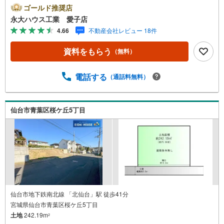
紹介！1.＜豊富な不動産知識＞戸建・マンション・土地…
ゴールド推奨店
と種別を問わず不動産を取り扱っております。さらに教育
永大ハウス工業 愛子店
施設や商業施設、子育て環境や行政などの地域情報を総合
4.66
不動産会社レビュー 18件
し、お客様により良い物件選びをしていただけるよう、し
っかりとサポートさせていただきます。2.＜経験豊富なス
資料をもらう
（無料）
タッフ＞当社では【購入】【売却】【引っ越し】【リフォ
ーム】など住宅に関する様々なご相談はもちろん、ご購入
時に気になる住宅ローンや各種税金についても、誠心誠意
電話する
（通話料無料）
ご説明させていただきます。各店舗ではキッズスペースも
完備！お子様連れのご家族皆様で、ぜひお越しください。
営業時間:10:00～18:00（定休日:火・水曜日 ※店舗により
仙台市青葉区桜ケ丘5丁目
変動あり）現地のご案内も可能ですので、どうぞお気軽に
お問い合わせください！
仙台市地下鉄南北線 「北仙台」駅 徒歩41分
宮城県仙台市青葉区桜ケ丘5丁目
土地
242.19m
2