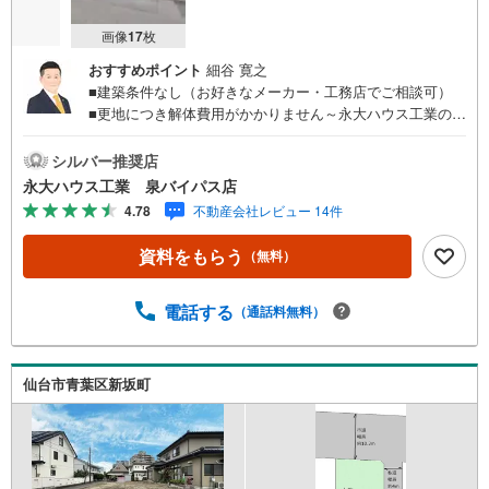
画像
17
枚
おすすめポイント
細谷 寛之
■建築条件なし（お好きなメーカー・工務店でご相談可）
■更地につき解体費用がかかりません～永大ハウス工業の強
み～仙台市を中心に宮城県内の多数店舗で展開中！こちら
では当社の強みを大きく2つに分けてご紹介！1.＜豊富な不
シルバー推奨店
動産知識＞戸建・マンション・土地...と種別を問わず不動
永大ハウス工業 泉バイパス店
産を取り扱っております。更に教育施設や商業施設、子育
4.78
不動産会社レビュー 14件
て環境や行政などの地域情報を総合し、お客様により良い
物件選びをして頂けるよう、しっかりとサポートさせて頂
資料をもらう
（無料）
きます。2.＜経験豊富なスタッフ＞当社では【購入】【売
却】【引っ越し】【リフォーム】など住宅に関する様々な
ご質問はもちろん、ご購入時に気になる住宅ローン各種税
電話する
（通話料無料）
金についても、誠心誠意ご説明させて頂きます。各店舗で
はキッズスペースも完備！お子様連れのご家族様で是非お
越しください。営業時間:10:00～18:00（定休日火・水曜日
仙台市青葉区新坂町
※店舗により変動あり）現地のご案内も可能ですので、どう
ぞお気軽にお問い合わせください！