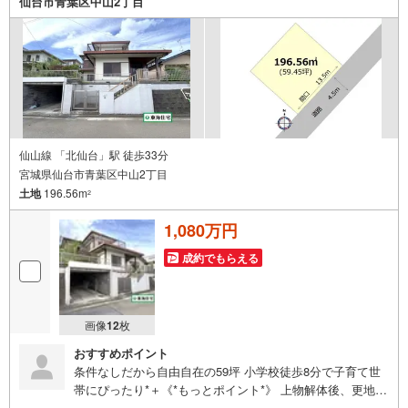
仙台市青葉区中山2丁目
日 ※店舗により変動あり）現地のご案内も可能ですので、
どうぞお気軽にお問い合わせください！
仙山線 「北仙台」駅 徒歩33分
宮城県仙台市青葉区中山2丁目
土地
196.56m
2
1,080万円
成約でもらえる
画像
12
枚
おすすめポイント
条件なしだから自由自在の59坪 小学校徒歩8分で子育て世
帯にぴったり*＋《*もっとポイント*》 上物解体後、更地に
てお引渡し致します！ コンビニ・スーパー・ドラッグスト