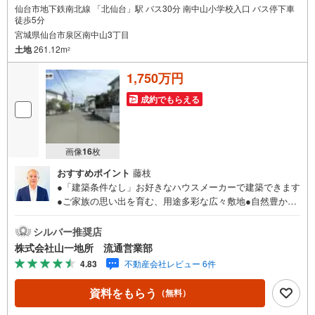
仙台市地下鉄南北線 「北仙台」駅 バス30分 南中山小学校入口 バス停下車
徒歩5分
宮城県仙台市泉区南中山3丁目
土地
261.12m
2
1,750万円
成約でもらえる
画像
16
枚
おすすめポイント
藤枝
●「建築条件なし」お好きなハウスメーカーで建築できます
●ご家族の思い出を育む、用途多彩な広々敷地●自然豊かな
南中山公園は毎日通える徒歩2分の近さ●たっぷりの陽光に
包まれる明るい住まい●○●○●○●○●○●○●○●○●○●○●○●【物
シルバー推奨店
件購入のご相談】地元に強い「山一地所」だから売買物件
株式会社山一地所 流通営業部
も豊富です！ご希望の物件のご紹介から、ローンのご相
4.83
不動産会社レビュー 6件
談、投資のご相談までおまかせください!!■住宅ローンはど
れくらい組めるのだろう？■無理のない支払いの為には、予
資料をもらう
（無料）
算をいくらにすればいいの？■マンションか戸建か迷い中。
どういう基準で選んだらいい？■買い替えを希望していま