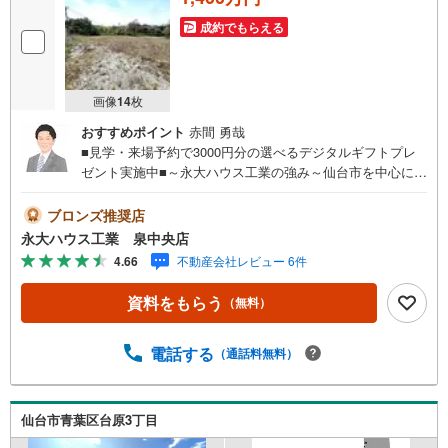
成約でもらえる
画像
14
枚
おすすめポイント
赤間 勇哉
■見学・来場予約で3000円分の選べるデジタルギフトプレ
ゼント実施中■～永大ハウス工業の強み～仙台市を中心に宮
城県内の多数店舗で展開中！こちらでは当社の強みを大き
く2つに分けてご紹介！1.＜豊富な不動産知識＞戸建・マン
ブロンズ推奨店
ション・土地...と種別を問わず不動産を取り扱っておりま
永大ハウス工業 泉中央店
す。更に教育施設や商業施設、子育て環境や行政などの地
4.66
不動産会社レビュー 6件
域情報を総合し、お客様により良い物件選びをして頂ける
よう、しっかりとサポートさせて頂きます。2.＜経験豊富
資料をもらう
（無料）
なスタッフ＞当社では【購入】【売却】【引っ越し】【リ
フォーム】など住宅に関する様々なご質問はもちろん、ご
購入時に気になる住宅ローン各種税金についても、誠心誠
電話する
（通話料無料）
意ご説明させて頂きます。各店舗ではキッズスペースも完
備！お子様連れのご家族様で是非お越しください。営業時
間:10:00～18:00（定休日火・水曜日※店舗により変動あ
仙台市青葉区台原3丁目
り）現地のご案内も可能ですので、どうぞお気軽にお問い