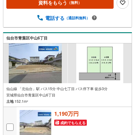
資料をもらう
（無料）
きます。2.＜経験豊富なスタッフ＞当社では【購入】【売
却】【引っ越し】【リフォーム】など住宅に関する様々な
ご質問はもちろん、ご購入時に気になる住宅ローン各種税
電話する
（通話料無料）
金についても、誠心誠意ご説明させて頂きます。各店舗で
はキッズスペースも完備！お子様連れのご家族様で是非お
越しください。営業時間:10:00～18:00（定休日火・水曜日
仙台市青葉区中山6丁目
※店舗により変動あり）現地のご案内も可能ですので、どう
ぞお気軽にお問い合わせください！
仙山線 「北仙台」駅 バス15分 中山七丁目 バス停下車 徒歩3分
宮城県仙台市青葉区中山6丁目
土地
152.1m
2
1,190万円
成約でもらえる