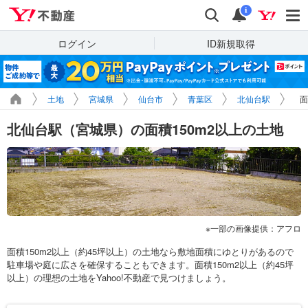
Yahoo!不動産
検索
通知
i
ログイン
ID新規取得
土地
宮城県
仙台市
青葉区
北仙台駅
面
北仙台駅（宮城県）の面積150m2以上の土地
一部の画像提供：アフロ
面積150m2以上（約45坪以上）の土地なら敷地面積にゆとりがあるので
駐車場や庭に広さを確保することもできます。面積150m2以上（約45坪
以上）の理想の土地をYahoo!不動産で見つけましょう。