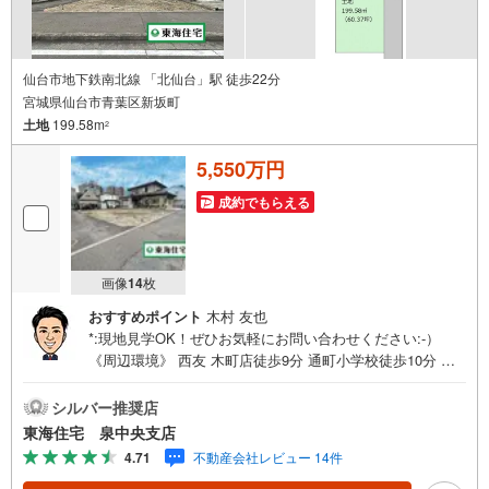
仙台市地下鉄南北線 「北仙台」駅 徒歩22分
宮城県仙台市青葉区新坂町
土地
199.58m
2
5,550万円
成約でもらえる
画像
14
枚
おすすめポイント
木村 友也
*:現地見学OK！ぜひお気軽にお問い合わせください:-）
《周辺環境》 西友 木町店徒歩9分 通町小学校徒歩10分 三
条中学校徒歩7分 ローソン 仙台柏木三丁目店徒歩5分《ご
予約・ご案内について》お仕事終わりや、ご出勤前などの
シルバー推奨店
早朝・夜間の営業時間外でもお客様のご要望に合わせて、
東海住宅 泉中央支店
ご対応させて頂きます！《ご相談・ご案内の目安》住宅ロ
4.71
不動産会社レビュー 14件
ーン相談のみ 約30分ご希望の条件などのお打合せ 約1時