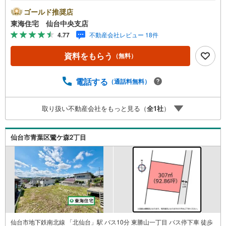
アも徒歩数分圏内 通学にも優しい、中山小×中山中エリア
ゴールド推奨店
《教育環境》*中山小学校 徒歩8分（568m）*中山中学
東海住宅 仙台中央支店
校 徒歩16分（1234m）*泉ヶ丘幼稚園 徒歩13分（1004
4.77
不動産会社レビュー 18件
m）*認定こども園TOBINOKO 徒歩4分（1299m）《生活
環境》*中山とびのこ公園 徒歩2分（145m）*ローソン 仙
資料をもらう
（無料）
台中山一丁目店 徒歩3分（212m）*河村内科外科クリニッ
ク 徒歩5分（376m）*サトー商会荒巻店 徒歩9分（693
m）*ウジエスーパー 中山店 徒歩11分（868m）
電話する
（通話料無料）
取り扱い不動産会社をもっと見る（
全
1
社
）
仙台市青葉区鷺ケ森2丁目
仙台市地下鉄南北線 「北仙台」駅 バス10分 東勝山一丁目 バス停下車 徒歩