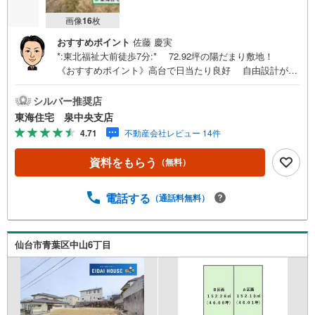
画像
16
枚
おすすめポイント
佐藤 慶実
*:東北福祉大前徒歩7分:* 72.92坪の陽だまり敷地！
《おすすめポイント》高台で日当たり良好 自由設計が楽
しめる広さ 第1種低層の静かな街並み！ 家族が伸びやか
に*…。o〇 《周辺環境》 COOP MIYAGI（コープ ミヤギ）
シルバー推奨店
みやぎ生協 貝ヶ森店徒歩7分 貝ケ森きむら医院徒歩8分 貝
東海住宅 泉中央支店
ヶ森中央公園徒歩4分《ご予約・ご案内について》お仕事終
4.71
不動産会社レビュー 14件
わりや、ご出勤前などの早朝・夜間の営業時間外でもあな
たのご要望に合わせて、ご対応させて頂きます！《ご相
資料をもらう
（無料）
談・ご案内の目安》住宅ローン相談のみ 約30分ご希望の
条件などのお打合せ 約1時間お家の見学 約1時間～約2時
間 ※1件～3件ご見学の場合 現地お待ち合わせでのご案内
電話する
（通話料無料）
も対応可能
仙台市青葉区中山6丁目