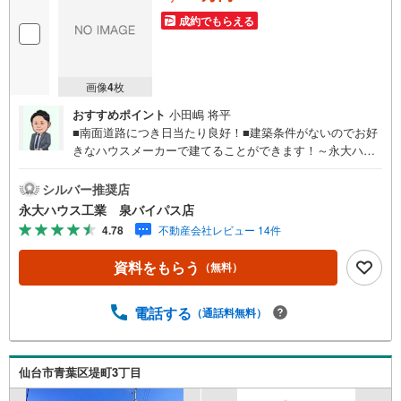
件
成約でもらえる
を
マ
イ
画像
4
枚
ペ
おすすめポイント
小田嶋 将平
ー
■南面道路につき日当たり良好！■建築条件がないのでお好
ジ
きなハウスメーカーで建てることができます！～永大ハウ
に
ス工業の強み～仙台市を中心に宮城県内の多数店舗で展開
保
中！こちらでは当社の強みを大きく2つに分けてご紹介！1.
シルバー推奨店
存
＜豊富な不動産知識＞戸建・マンション・土地...と種別を
永大ハウス工業 泉バイパス店
す
問わず不動産を取り扱っております。更に教育施設や商業
4.78
不動産会社レビュー 14件
る
施設、子育て環境や行政などの地域情報を総合し、お客様
により良い物件選びをして頂けるよう、しっかりとサポー
資料をもらう
（無料）
トさせて頂きます。2.＜経験豊富なスタッフ＞当社では
【購入】【売却】【引っ越し】【リフォーム】など住宅に
関する様々なご質問はもちろん、ご購入時に気になる住宅
電話する
（通話料無料）
ローン各種税金についても、誠心誠意ご説明させて頂きま
す。各店舗ではキッズスペースも完備！お子様連れのご家
族様で是非お越しください。営業時間:10:00～18:00（定休
仙台市青葉区堤町3丁目
日火・水曜日※店舗により変動あり）現地のご案内も可能で
すので、どうぞお気軽にお問い合わせください！