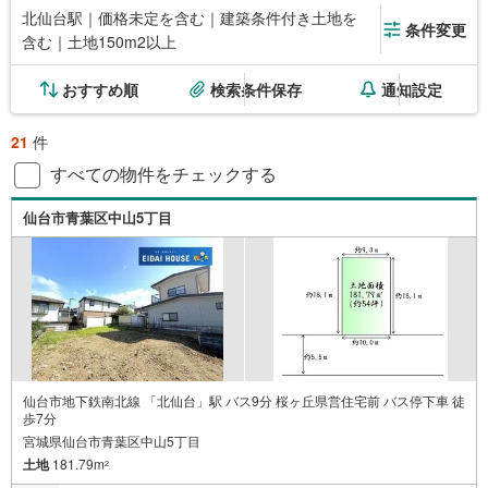
北仙台駅｜価格未定を含む｜建築条件付き土地を
条件変更
含む｜土地150m2以上
おすすめ順
検索条件保存
通知設定
21
件
すべての物件をチェックする
仙台市青葉区中山5丁目
仙台市地下鉄南北線 「北仙台」駅 バス9分 桜ヶ丘県営住宅前 バス停下車 徒
歩7分
宮城県仙台市青葉区中山5丁目
土地
181.79m
2