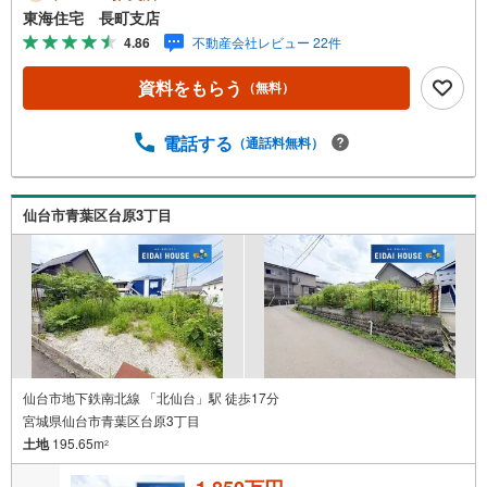
育園 徒歩7分（530m）■ローソン 仙台台原店 徒歩5分
東海住宅 長町支店
（381m）■西友 台原店 徒歩11分（865m）■東北労災病
4.86
不動産会社レビュー 22件
院 徒歩11分（835m）地下鉄南北線「台原」駅まで徒歩6
分。仙南～仙北の中間地点。ご勤務先問わず、移動がお手
資料をもらう
（無料）
軽に出来るロケーションです！高台につき見晴らしの良い
眺望が魅力＋*道路との高低差があります。一度現地のご見
学がおススメです〇
電話する
（通話料無料）
仙台市青葉区台原3丁目
仙台市地下鉄南北線 「北仙台」駅 徒歩17分
宮城県仙台市青葉区台原3丁目
土地
195.65m
2