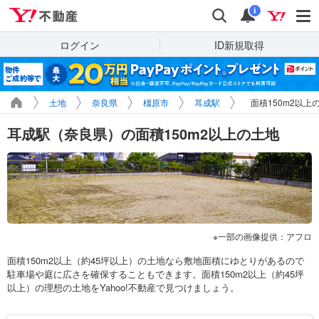
Yahoo!不動産
検索
通知
i
ログイン
ID新規取得
土地
奈良県
橿原市
耳成駅
面積150m2以上
耳成駅（奈良県）の面積150m2以上の土地
一部の画像提供：アフロ
面積150m2以上（約45坪以上）の土地なら敷地面積にゆとりがあるので
駐車場や庭に広さを確保することもできます。面積150m2以上（約45坪
以上）の理想の土地をYahoo!不動産で見つけましょう。