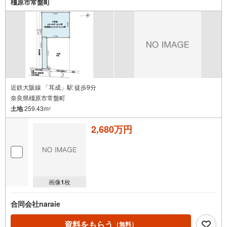
橿原市常盤町
近鉄大阪線 「耳成」駅 徒歩9分
奈良県橿原市常盤町
土地
259.43m
2
2,680万円
画像
1
枚
合同会社naraie
資料をもらう
（無料）