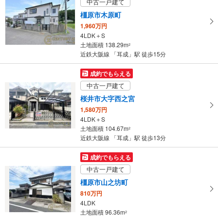
中古一戸建て
土地面積 165.38m
2
近鉄大阪線 「耳成」駅 徒歩7分
橿原市木原町
1,960万円
4LDK＋S
土地面積 138.29m
2
近鉄大阪線 「耳成」駅 徒歩15分
成約でもらえる
中古一戸建て
桜井市大字西之宮
1,580万円
4LDK＋S
土地面積 104.67m
2
近鉄大阪線 「耳成」駅 徒歩13分
成約でもらえる
中古一戸建て
橿原市山之坊町
810万円
4LDK
土地面積 96.36m
2