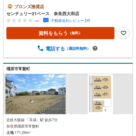
仕事終わりのお時間でもご見学可！・今から見たい！とい
ブロンズ推奨店
うお声にもご対応できます！◇住宅ローンもお任せくださ
センチュリー21ベース 奈良西大和店
い！◇・提携銀行多数あり（地方銀行・都市銀行・信用金
-.--
不動産会社レビュー 2件
庫etc）・優遇後適用金利 0.875％～（審査内容により異な
ります）--- ◇◇ Yahoo！不動産キャンペーン対象店舗 ◇◇
資料をもらう
（無料）
----当店で物件を成約いただくとPayPayボーナスライトが
もらえる【Yahoo！不動産/物件ご成約キャンペーン】の対
象になります。「資料をもらう」「見学予約をする」から
電話する
（通話料無料）
エントリーください。※必ずYahoo！ JAPAN IDでログイン
のうえお問い合わせください。-----------------------------
橿原市常盤町
近鉄大阪線 「耳成」駅 徒歩7分
奈良県橿原市常盤町
土地
171.29m
2