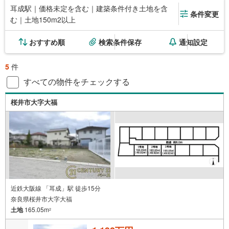
耳成駅｜価格未定を含む｜建築条件付き土地を含
条件変更
む｜土地150m2以上
おすすめ順
検索条件保存
通知設定
5
件
すべての物件をチェックする
桜井市大字大福
近鉄大阪線 「耳成」駅 徒歩15分
奈良県桜井市大字大福
土地
165.05m
2