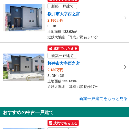
る
新築一戸建て
桜井市大字西之宮
2,180万円
3LDK
土地面積 132.62m
2
近鉄大阪線 「耳成」駅 徒歩16分
成約でもらえる
新築一戸建て
桜井市大字西之宮
2,180万円
3LDK＋3S
土地面積 132.62m
2
近鉄大阪線 「耳成」駅 徒歩17分
成約でもらえる
新築一戸建てをもっと見る
新築一戸建て
おすすめの中古一戸建て
橿原市常盤町
3,780万円
成約でもらえる
4LDK