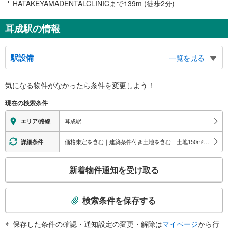
HATAKEYAMADENTALCLINICまで139m (徒歩2分)
耳成駅の情報
駅設備
一覧を見る
バリアフリー状況
気になる物件がなかったら
条件を変更しよう！
※段差なしでの移動経路
（○：有り △：要駅員設備 ×：無し）
現在の検索条件
地上⇔改札⇔ホーム：△（スロープ（車椅子専用通路））
スロープ
耳成駅
エリア/路線
・各ホーム⇔地上階（※車いす専用通路のため要駅員連絡）
価格未定を含む｜建築条件付き土地を含む｜土地150
m
以上
詳細条件
2
こ
新着物件通知を受け取る
の
検
索
検索条件を保存する
条
件
保存した条件の確認・通知設定の変更・解除は
マイページ
から行