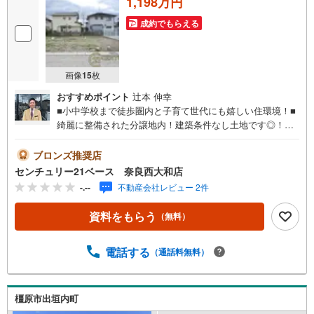
1,198万円
成約でもらえる
画像
15
枚
おすすめポイント
辻本 伸幸
■小中学校まで徒歩圏内と子育て世代にも嬉しい住環境！■
綺麗に整備された分譲地内！建築条件なし土地です◎！◇
ご案内について◇・水曜日も休まず営業中！・お仕事終わ
りのお時間でもご見学可！・今から見たい！というお声に
ブロンズ推奨店
もご対応できます！◇住宅ローンもお任せください！◇・
センチュリー21ベース 奈良西大和店
提携銀行多数あり（地方銀行・都市銀行・信用金庫etc）・
-.--
不動産会社レビュー 2件
優遇後適用金利 0.875％～（審査内容により異なります）--
- ◇◇ Yahoo！不動産キャンペーン対象店舗 ◇◇ ----当店で
資料をもらう
（無料）
物件を成約いただくとPayPayボーナスライトがもらえる
【Yahoo！不動産/物件ご成約キャンペーン】の対象になり
ます。「資料をもらう」「見学予約をする」からエントリ
電話する
（通話料無料）
ーください。※必ずYahoo！ JAPAN IDでログインのうえお
問い合わせください。-----------------------------
橿原市出垣内町