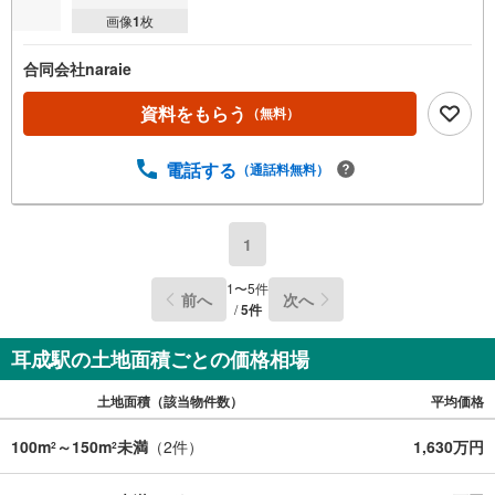
画像
1
枚
合同会社naraie
資料をもらう
（無料）
電話する
（通話料無料）
1
1
〜
5
件
前へ
次へ
/
5
件
耳成駅の土地面積ごとの価格相場
土地面積（該当物件数）
平均価格
100m
～150m
未満
（
2
件）
1,630万円
2
2