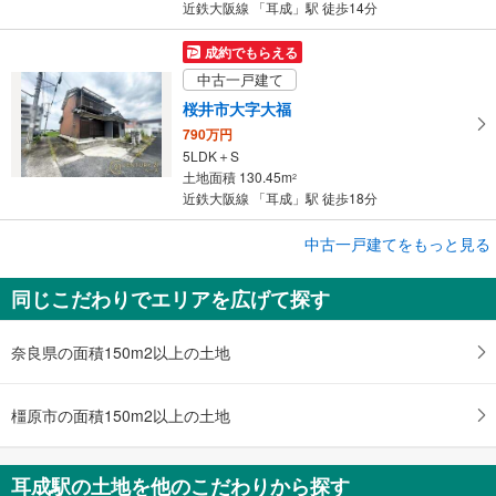
近鉄大阪線 「耳成」駅 徒歩14分
成約でもらえる
中古一戸建て
桜井市大字大福
790万円
5LDK＋S
土地面積 130.45m
2
近鉄大阪線 「耳成」駅 徒歩18分
成約でもらえる
中古一戸建てをもっと見る
中古一戸建て
同じこだわりでエリアを広げて探す
橿原市中町
2,848万円
3LDK
奈良県の面積150m2以上の土地
土地面積 115.73m
2
近鉄大阪線 「耳成」駅 徒歩30分
橿原市の面積150m2以上の土地
耳成駅の土地を他のこだわりから探す