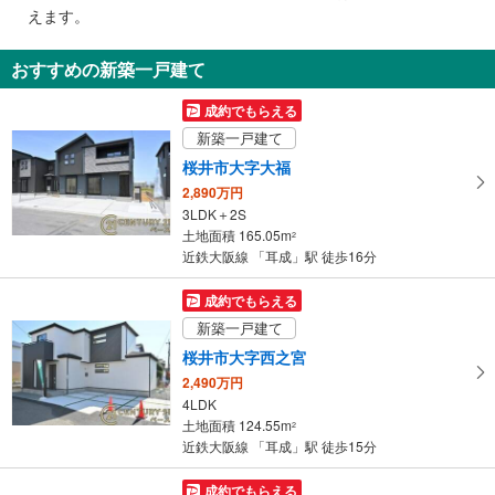
で
えます。
通
知
おすすめの新築一戸建て
を
受
成約でもらえる
け
新築一戸建て
取
桜井市大字大福
る
2,890万円
・
3LDK＋2S
条
土地面積 165.05m
2
件
近鉄大阪線 「耳成」駅 徒歩16分
を
マ
成約でもらえる
イ
新築一戸建て
ペ
桜井市大字西之宮
ー
2,490万円
ジ
4LDK
に
土地面積 124.55m
2
保
近鉄大阪線 「耳成」駅 徒歩15分
存
す
成約でもらえる