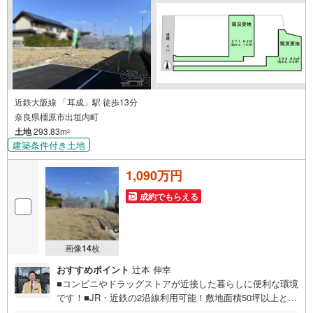
近鉄大阪線 「耳成」駅 徒歩13分
奈良県橿原市出垣内町
土地
293.83m
2
建築条件付き土地
1,090万円
成約でもらえる
画像
14
枚
おすすめポイント
辻本 伸幸
■コンビニやドラッグストアが近接した暮らしに便利な環境
です！■JR・近鉄の2沿線利用可能！敷地面積50坪以上と開
放的！◇ご案内について◇・水曜日も休まず営業中！・お