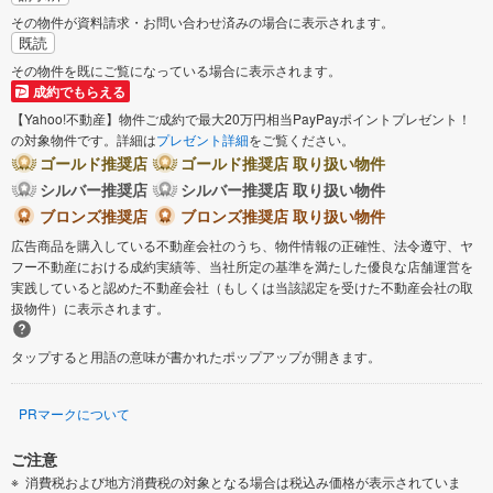
その物件が資料請求・お問い合わせ済みの場合に表示されます。
既読
その物件を既にご覧になっている場合に表示されます。
成約でもらえる
【Yahoo!不動産】物件ご成約で最大20万円相当PayPayポイントプレゼント！
の対象物件です。詳細は
プレゼント詳細
をご覧ください。
ゴールド推奨店
ゴールド推奨店 取り扱い物件
シルバー推奨店
シルバー推奨店 取り扱い物件
ブロンズ推奨店
ブロンズ推奨店 取り扱い物件
広告商品を購入している不動産会社のうち、物件情報の正確性、法令遵守、ヤ
フー不動産における成約実績等、当社所定の基準を満たした優良な店舗運営を
実践していると認めた不動産会社（もしくは当該認定を受けた不動産会社の取
扱物件）に表示されます。
タップすると用語の意味が書かれたポップアップが開きます。
PRマークについて
ご注意
消費税および地方消費税の対象となる場合は税込み価格が表示されていま