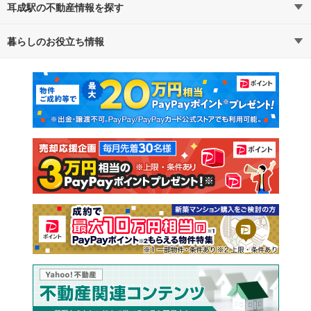
耳成駅の不動産情報を探す
暮らしのお役立ち情報
不動産・住宅
賃貸住宅
マンションカタログ
教えて！住まいの先生
新築マンション
中古マンション
新築一戸建て
中古一戸建て
注文住宅
土地
売却査定