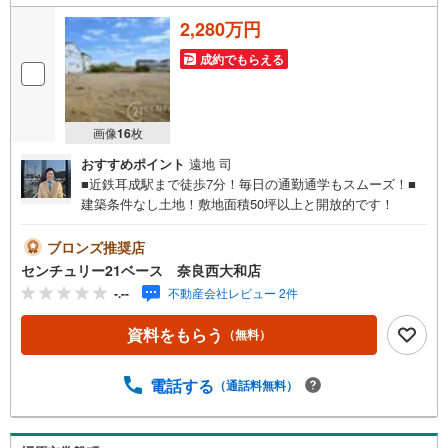
2,280万円
成約でもらえる
画像
16
枚
おすすめポイント
遠地 司
■近鉄耳成駅まで徒歩7分！毎日の通勤通学もスムーズ！■
建築条件なし土地！敷地面積50坪以上と開放的です！
ブロンズ推奨店
センチュリー21ベース 奈良西大和店
-.--
不動産会社レビュー 2件
資料をもらう
（無料）
電話する
（通話料無料）