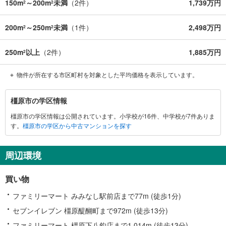
150m
～200m
未満
（
2
件）
1,739万円
2
2
200m
～250m
未満
（
1
件）
2,498万円
2
2
250m
以上
（
2
件）
1,885万円
2
物件が所在する市区町村を対象とした平均価格を表示しています。
橿
橿原市の学区情報
原
橿原市の学区情報は公開されています。小学校が16件、中学校が7件ありま
市
す。
橿原市の学区から中古マンションを探す
に
関
す
周辺環境
る
情
買い物
報
ファミリーマート みみなし駅前店まで77m (徒歩1分)
セブンイレブン 橿原醍醐町まで972m (徒歩13分)
ファミリーマート 橿原下八釣店まで1,014m (徒歩13分)