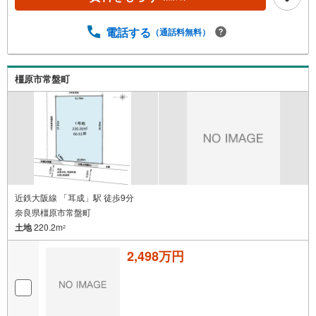
電話する
（通話料無料）
橿原市常盤町
近鉄大阪線 「耳成」駅 徒歩9分
奈良県橿原市常盤町
土地
220.2m
2
2,498万円