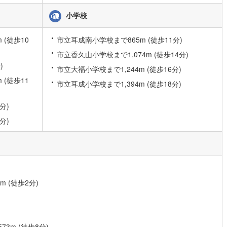
小学校
道
(
0
)
北越急行ほくほく線
(
0
)
(徒歩10
市立耳成南小学校まで865m (徒歩11分)
て銀河鉄道
(
1
)
青い森鉄道
(
0
)
市立香久山小学校まで1,074m (徒歩14分)
弘南線
(
0
)
弘南鉄道大鰐線
(
0
)
)
市立大福小学校まで1,244m (徒歩16分)
(徒歩11
鉄道鳥海山ろく線
(
0
)
福島交通飯坂線
(
15
)
市立耳成小学校まで1,394m (徒歩18分)
長野線
(
0
)
上田電鉄別所線
(
0
)
分)
イトレール
(
8
)
関東鉄道竜ケ崎線
(
2
)
分)
鉄道大洗鹿島線
(
9
)
ひたちなか海浜鉄道湊線
(
5
)
4
)
千葉都市モノレール
(
31
)
鉄道上毛線
(
20
)
秩父鉄道
(
15
)
9m (徒歩2分)
線
(
23
)
つくばエクスプレス
(
65
)
144
)
京成押上線
(
30
)
m (徒歩8分)