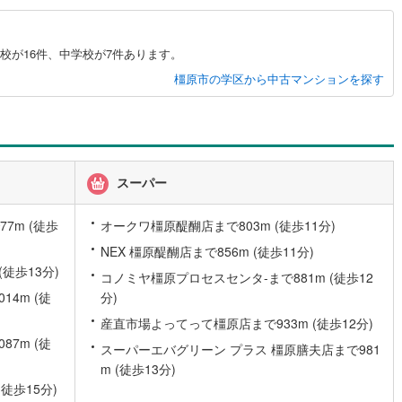
営地下鉄東山線
(
91
)
名古屋市営地下鉄名城線
(
116
)
校が16件、中学校が7件あります。
橿原市の学区から中古マンションを探す
営地下鉄桜通線
(
89
)
名古屋市営地下鉄上飯田線
(
20
)
地下鉄烏丸線
(
55
)
京都市営地下鉄東西線
(
50
)
tro今里筋線
(
29
)
OsakaMetro御堂筋線
(
46
)
tro四つ橋線
(
12
)
OsakaMetro中央線
(
19
)
スーパー
tro堺筋線
(
9
)
神戸市営地下鉄西神・山手線
(
14
)
7m (徒歩
オークワ橿原醍醐店まで803m (徒歩11分)
下鉄空港線
(
16
)
福岡市地下鉄箱崎線
(
5
)
NEX 橿原醍醐店まで856m (徒歩11分)
徒歩13分)
コノミヤ橿原プロセスセンタ-まで881m (徒歩12
2
)
函館市電
(
0
)
4m (徒
分)
産直市場よってって橿原店まで933m (徒歩12分)
りび鉄道
(
0
)
わたらせ渓谷鐵道
(
5
)
7m (徒
スーパーエバグリーン プラス 橿原膳夫店まで981
行
(
5
)
会津鉄道
(
1
)
m (徒歩13分)
徒歩15分)
縦貫鉄道
(
0
)
しなの鉄道北しなの線
(
0
)