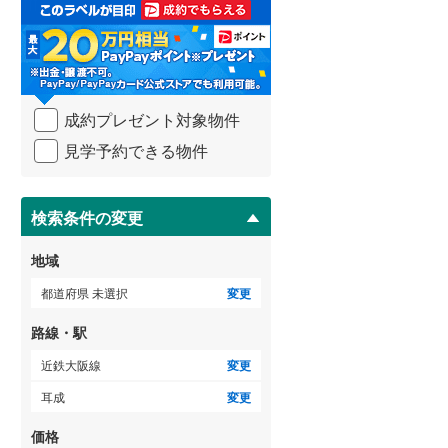
取
る
武蔵野線
(
140
)
・
条
横須賀線
(
89
)
件
を
青梅線
(
71
)
成約プレゼント対象物件
マ
イ
小海線
(
1
)
見学予約できる物件
ペ
ー
京浜東北線
(
289
)
ジ
に
検索条件の変更
総武線
(
293
)
保
存
御殿場線
(
15
)
地域
す
る
中央本線（JR東海）
(
49
)
都道府県 未選択
変更
太多線
(
15
)
路線・駅
名松線
(
0
)
近鉄大阪線
変更
耳成
変更
東海道本線（JR西日本）
(
149
)
価格
小浜線
(
1
)