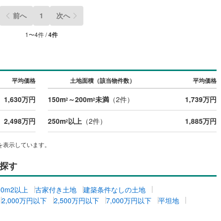
0
)
宮崎空港線
(
0
)
前へ
1
次へ
線
(
42
)
上越新幹線
(
29
)
1
〜
4
件 /
4
件
線
(
32
)
北陸新幹線
(
31
)
線
(
7
)
北陸新幹線（JR西日本）
(
2
)
平均価格
土地面積（該当物件数）
平均価格
幹線
(
1
)
1,630万円
150m
～200m
未満
（
2
件）
1,739万円
2
2
地下鉄南北線
(
4
)
札幌市営地下鉄東西線
(
4
)
2,498万円
250m
以上
（
2
件）
1,885万円
2
下鉄南北線
(
24
)
仙台市地下鉄東西線
(
15
)
を表示しています。
ロ丸ノ内線
(
166
)
東京メトロ丸ノ内方南支線
(
43
)
ロ東西線
(
120
)
東京メトロ千代田線
(
79
)
探す
ロ半蔵門線
(
50
)
東京メトロ南北線
(
132
)
00m2以上
古家付き土地
建築条件なしの土地
2,000万円以下
2,500万円以下
7,000万円以下
平坦地
線
(
109
)
都営三田線
(
122
)
戸線
(
195
)
横浜市営地下鉄ブルーライン
(
111
)