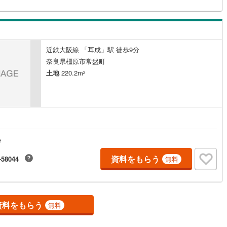
)
片町線
(
28
)
)
関西空港線
(
0
)
近鉄大阪線 「耳成」駅 徒歩9分
東線
(
44
)
本四備讃線
(
0
)
奈良県橿原市常盤町
予土線
(
0
)
土地
220.2m
2
徳島線
(
2
)
)
土讃線
(
1
)
線
(
86
)
香椎線
(
15
)
e
肥薩線
(
0
)
資料をもらう
-58044
無料
5
)
唐津線
(
0
)
2
)
大村線
(
0
)
6
)
日豊本線
(
38
)
資料をもらう
無料
吉都線
(
1
)