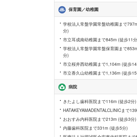
保育園／幼稚園
いすみ鉄
学校法人常盤学園常盤幼稚園まで797m 
IGRいわ
分)
弘南鉄道
市立耳成南幼稚園まで845m (徒歩11分
学校法人常盤学園常盤保育園まで853m 
由利高原
分)
長野電鉄
市立桜井西幼稚園まで1,104m (徒歩14
宇都宮ラ
市立香久山幼稚園まで1,136m (徒歩15
鹿島臨海
病院
小湊鐵道
(
きたよし歯科医院まで116m (徒歩2分)
上毛電気
HATAKEYAMADENTALCLINICまで13
流鉄流山
おおすみ内科医院まで213m (徒歩3分)
内藤歯科医院まで331m (徒歩5分)
京成本線
(
医療法人社団誠医会安東内科医院まで573