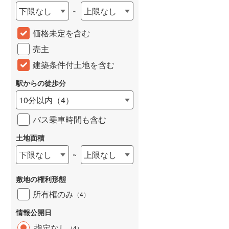
下限なし
上限なし
~
城端線
(
0
)
価格未定を含む
関西本線（JR西日本）
(
58
)
売主
大阪環状線
(
34
)
建築条件付土地を含む
山陽本線（JR西日本）
(
76
)
駅からの徒歩分
姫新線
(
6
)
10分以内
（
4
）
吉備線
(
5
)
バス乗車時間も含む
芸備線
(
12
)
土地面積
可部線
(
28
)
下限なし
上限なし
~
宇部線
(
1
)
敷地の権利形態
山陰本線
(
83
)
所有権のみ
（
4
）
境線
(
1
)
情報公開日
奈良線
(
62
)
指定なし
（
4
）