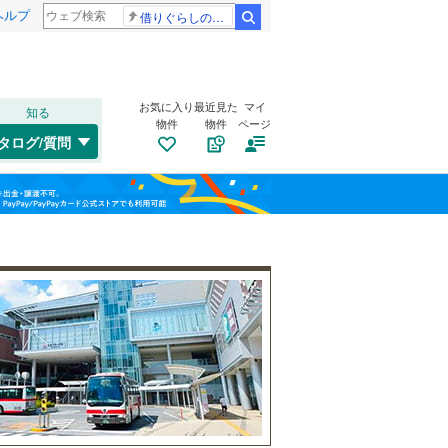
ヘルプ
借りぐらしのアリエッティ 耳をすませば
検索
お気に入り
最近見た
マイ
知る
物件
物件
ページ
千歳線
(
3
)
タログ/質問
日高本線
(
0
)
南道路
（
0
）
福島
宗谷本線
(
0
)
(
8
)
(
8
)
(
6
)
古家あり
（
0
）
栃木
群馬
山梨
東北本線
(
160
)
川越線
(
53
)
(
4
)
(
4
)
(
3
)
吾妻線
(
1
)
日光線
(
13
)
(
0
)
(
2
)
(
2
)
仙石線
(
43
)
小学校まで1km以内
（
2
）
和歌山
大船渡線
(
0
)