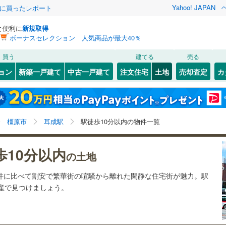
Yahoo! JAPAN
際に買ったレポート
と便利に
新規取得
ボーナスセレクション 人気商品が最大40％
検索条件を保存しました
買う
建てる
売る
5
)
札沼線
(
5
)
建ち方、日当たり
ョン
新築一戸建て
中古一戸建て
注文住宅
土地
売却査定
カ
この検索条件の新着物件通知は、
マイページ
から設定できます。
室蘭本線
(
0
)
以上
（
0
）
角地
（
0
）
岩手
宮城
秋田
山形
4
)
富良野線
(
0
)
)
(
2
)
(
2
)
(
5
)
(
7
)
(
9
)
(
6
)
0
）
整形地
（
0
）
耳成駅、駅徒歩10分以内、価格未定を含む、建築条件
神奈川
埼玉
千葉
茨城
0
)
釧網本線
(
0
)
橿原市
耳成駅
駅徒歩10分以内の物件一覧
付き土地を含む
契約、入居関連など
)
水郡線
(
5
)
長野
富山
石川
福井
)
(
1
)
(
3
)
(
3
)
(
3
)
(
1
)
(
0
)
歩10分以内
（
0
）
第一種低層住居専用地域
（
0
）
の土地
)
上越線
(
0
)
閉じる
閉じる
お気に入りリストを見る
お気に入りリストを見る
閉じる
閉じる
岐阜
静岡
三重
物件に比べて割安で繁華街の喧騒から離れた閑静な住宅街が魅力。駅
検索条件を保存する
)
水戸線
(
2
)
動産で見つけましょう。
)
(
4
)
(
8
)
(
7
)
(
0
)
(
4
)
(
0
)
仙山線
(
17
)
マイページ
駅が始発駅
（
0
）
海まで2km以内
（
0
）
兵庫
京都
滋賀
奈良
気仙沼線
(
1
)
応