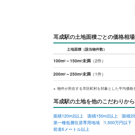
後藤寺線
(
東北新幹
秋田新幹
耳成駅の土地面積ごとの価格相場
山陽新幹
土地面積（該当物件数）
西九州新
100m
～150m
未満
（
2
件）
2
2
地下鉄
札幌市営
200m
～250m
未満
（
1
件）
2
2
仙台市地
物件が所在する市区町村を対象とした平均価格
東京メト
東京メト
耳成駅の土地を他のこだわりから
東京メト
面積120m2以上
面積150m2以上
面積2
第一種低層住居専用地域
1,500万円以下
都営浅草
前道6メートル以上
都営大江