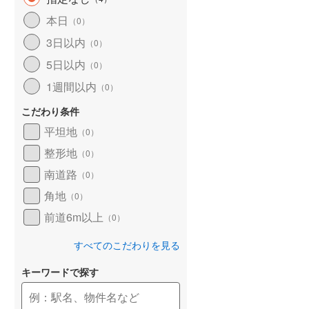
和歌山線
(
44
)
本日
（
0
）
3日以内
東西線
(
14
)
（
0
）
5日以内
（
0
）
予讃線
(
7
)
1週間以内
（
0
）
高徳線
(
8
)
こだわり条件
牟岐線
(
2
)
平坦地
（
0
）
山陽本線（JR九州）
(
1
)
整形地
（
0
）
篠栗線
(
10
)
南道路
（
0
）
角地
指宿枕崎線
(
62
)
（
0
）
前道6m以上
（
0
）
筑肥線
(
12
)
すべてのこだわりを見る
久大本線
(
6
)
キーワードで探す
日田彦山線
(
5
)
筑豊本線
(
6
)