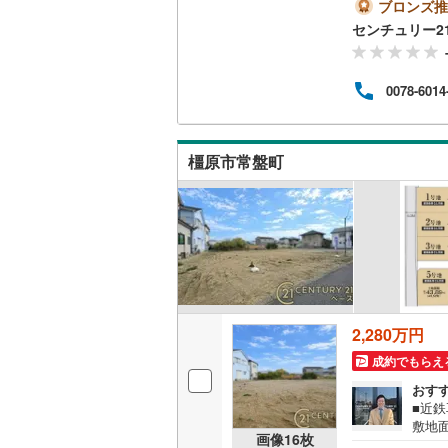
もご
ブロンズ推
（地方
センチュリー2
南武線
(
12
により
で物件
横浜線
(
92
件ご
0078-6014
る」か
相模線
(
64
い合わせく
五日市線
(
橿原市常盤町
篠ノ井線
(
常磐線（
伊東線
(
10
身延線
(
17
武豊線
(
11
2,280万円
成約でもらえ
関西本線（
おす
参宮線
(
0
)
■近
敷地
画像
16
枚
大糸線（J