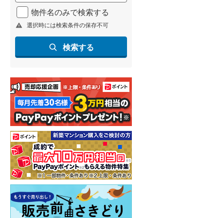
北海道新幹線
(
0
)
物件名のみで検索する
選択時には検索条件の保存不可
山形新幹線
(
38
)
東海道新幹線
(
87
)
検索する
九州新幹線
(
9
)
札幌市営地下鉄東豊線
(
6
)
東京メトロ銀座線
(
52
)
東京メトロ日比谷線
(
77
)
東京メトロ有楽町線
(
78
)
東京メトロ副都心線
(
95
)
都営新宿線
(
84
)
横浜市営地下鉄グリーンライン