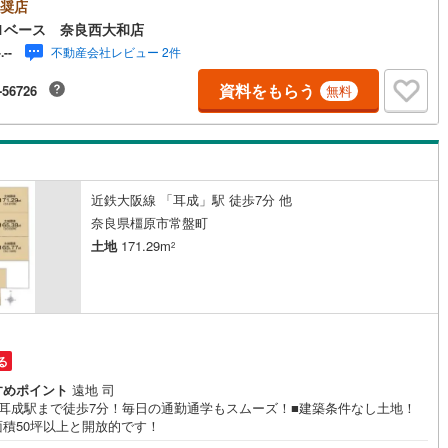
対応できます！◇住宅ローンもお任せください！◇・提携銀行多数あり
奨店
銀行・都市銀行・信用金庫etc）・優遇後適用金利 0.875％～（審査内容
1ベース 奈良西大和店
6
)
鶴見線
(
14
)
異なります）--- ◇◇ Yahoo！不動産キャンペーン対象店舗 ◇◇ ----当店
不動産会社レビュー 2件
-.--
を成約いただくとPayPayボーナスライトがもらえる【Yahoo！不動産/物
)
根岸線
(
26
)
成約キャンペーン】の対象になります。「資料をもらう」「見学予約をす
資料をもらう
-56726
無料
らエントリーください。※必ずYahoo！ JAPAN IDでログインのうえお問
)
中央本線（JR東日本）
(
248
)
ださい。-----------------------------
53
)
八高線
(
102
)
1
)
大糸線（JR東日本）
(
1
)
近鉄大阪線 「耳成」駅 徒歩7分 他
各駅停車）
(
59
)
埼京線
(
203
)
奈良県橿原市常盤町
土地
171.29m
2
)
東海道本線（JR東海）
(
216
)
)
飯田線
(
91
)
)
高山本線（JR東海）
(
2
)
る
JR東海）
(
29
)
紀勢本線（JR東海）
(
2
)
すめポイント
遠地 司
博多南線
(
0
)
鉄耳成駅まで徒歩7分！毎日の通勤通学もスムーズ！■建築条件なし土地！
面積50坪以上と開放的です！
R西日本）
(
0
)
北陸本線
(
0
)