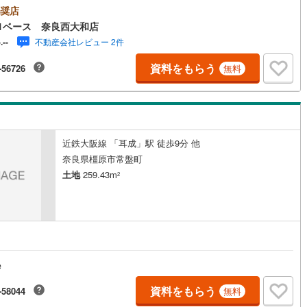
奨店
2
)
七尾線
(
1
)
1ベース 奈良西大和店
不動産会社レビュー 2件
-.--
高山本線（JR西日本）
(
0
)
資料をもらう
-56726
無料
JR西日本）
(
31
)
湖西線
(
27
)
福知山線
(
53
)
8
)
播但線
(
12
)
近鉄大阪線 「耳成」駅 徒歩9分 他
津山線
(
1
)
奈良県橿原市常盤町
伯備線
(
2
)
土地
259.43m
2
)
呉線
(
18
)
山口線
(
1
)
1
)
美祢線
(
0
)
e
因美線
(
0
)
資料をもらう
-58044
無料
草津線
(
2
)