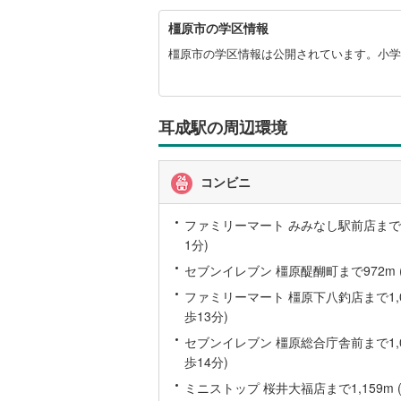
橿
橿原市の学区情報
原
名古屋市
市
橿原市の学区情報は公開されています。小学
に
名古屋市
関
す
京都市営
る
耳成駅の周辺環境
情
OsakaMe
報
OsakaMe
コンビニ
OsakaMe
ファミリーマート みみなし駅前店まで7
1分)
福岡市地
セブンイレブン 橿原醍醐町まで972m (
私鉄・その他
札幌市電
(
ファミリーマート 橿原下八釣店まで1,01
歩13分)
道南いさ
セブンイレブン 橿原総合庁舎前まで1,08
阿武隈急
歩14分)
ミニストップ 桜井大福店まで1,159m (
秋田内陸