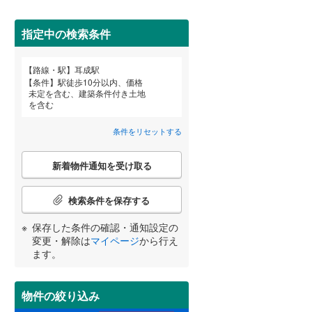
(
0
)
(
0
)
(
0
)
田沢湖線
(
0
)
指定中の検索条件
八戸線
(
0
)
磐越西線
(
0
)
詳しく見る
路線・駅
耳成駅
宮崎
鹿児島
沖縄
条件
駅徒歩10分以内、価格
陸羽西線
(
0
)
未定を含む、建築条件付き土地
を含む
左沢線
(
0
)
条件をリセットする
津軽線
(
0
)
する
る
条件をリセットする
条件をリセットする
条件をリセットする
条件をリセットする
条件をリセットする
条件をリセットする
こ
信越本線
(
3
)
新着物件通知を受け取る
の
検
弥彦線
(
0
)
索
検索条件を保存する
条
総武本線
(
106
)
件
保存した条件の確認・通知設定の
で
変更・解除は
マイページ
から行え
通
ます。
京葉線
(
30
)
知
を
久留里線
(
19
)
受
物件の絞り込み
け
山手線
(
194
)