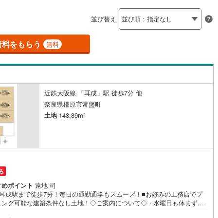
島根
岡山
広島
山口
)
(
1
)
(
0
)
(
0
)
(
0
)
(
0
)
(
0
)
釜石線
(
0
)
ン内見(相談)可
（
4
）
IT重説可
（
2
）
並び替え
花輪線
(
0
)
香川
愛媛
高知
保存した条件を見る
磐越東線
(
1
)
資料をもらう
ン対応とは？
無料
佐賀
長崎
熊本
大分
陸羽東線
(
2
)
6
)
米坂線
(
0
)
近鉄大阪線 「耳成」駅 徒歩7分 他
五能線
(
0
)
この条件で検索する
この条件で検索する
この条件で検索する
この条件で検索する
この条件で検索する
この条件で検索する
市区町村以下を選択
市区町村を選択す
駅を選択する
奈良県橿原市常盤町
0
)
白新線
(
0
)
土地
143.89m
2
越後線
(
4
)
ライン（宇都宮～逗子）
湘南新宿ライン（前橋～小田原）
(
178
)
る
)
内房線
(
72
)
すめポイント
遠地 司
鉄耳成駅まで徒歩7分！毎日の通勤通学もスムーズ！■お好みの工務店でプ
)
鹿島線
(
0
)
ニング可能な建築条件なし土地！◇ご案内について◇・水曜日も休まず営
！・お仕事終わりのお時間でもご見学可！・今から見たい！というお声に
)
東海道本線
(
75
)