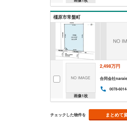
桜井線
(
30
橿原市常盤町
阪和線
(
63
おおさか
内子線
(
0
)
鳴門線
(
0
)
土讃線
(
37
2,498万円
鹿児島本
合同会社narai
三角線
(
5
)
0078-6014
長崎本線
(
画像
1
枚
佐世保線
(
豊肥本線
(
まとめて
チェックした物件を
日南線
(
3
)