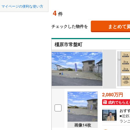
中国
鳥取
桔梗が丘
(
0
)
(
0
北上線
(
0
)
マイページの便利な使い方
(
4
)
オンライ
4
件
山田線
(
0
)
四国
徳島
大湊線
(
0
)
まとめて
オンライ
チェックした物件を
九州・沖縄
福岡
只見線
(
1
)
橿原市常盤町
奥羽本線
(
男鹿線
(
0
)
0
0
0
0
0
0
該当物件
該当物件
該当物件
該当物件
該当物件
該当物件
件
件
件
件
件
件
羽越本線
(
飯山線
(
0
)
湘南新宿
2,080万円
(
219
)
成約でもらえ
外房線
(
57
おす
■近
成田線
(
22
ラン
画像
14
枚
業中
東金線
(
16