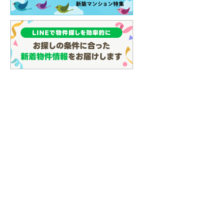
(
29
)
名古屋市営地下鉄鶴舞線
(
68
)
名古屋市営地下鉄名港線
(
21
)
OsakaMetro長堀鶴見緑地線
(
22
)
OsakaMetro谷町線
(
44
)
OsakaMetro千日前線
(
23
)
神戸市営地下鉄海岸線
(
6
)
福岡市地下鉄七隈線
(
47
)
函館市電宝来・谷地頭線
(
0
)
真岡鐵道
(
3
)
山形鉄道フラワー長井線
(
0
)
えちごトキめき鉄道妙高はねうまラ