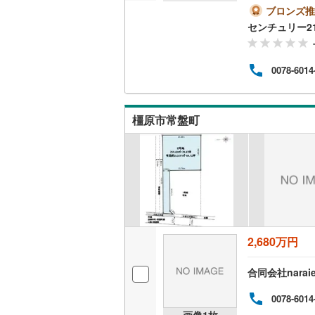
ブロンズ推
越美北線
(
センチュリー2
氷見線
(
2
)
0078-6014
紀勢本線（
桜島線
(
5
)
橿原市常盤町
加古川線
(
赤穂線
(
1
)
宇野線
(
5
)
福塩線
(
12
岩徳線
(
9
)
2,680万円
小野田線
(
合同会社narai
舞鶴線
(
0
)
0078-6014
木次線
(
0
)
画像
1
枚