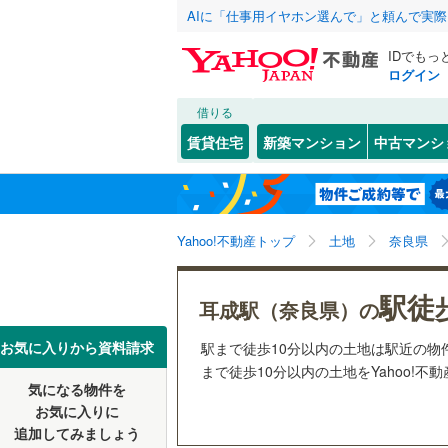
AIに「仕事用イヤホン選んで」と頼んで実
IDでもっ
ログイン
借りる
北海道
JR
北海道
函館本線
(
こだわり条件
配置、向き、
賃貸住宅
新築マンション
中古マンシ
石勝線
(
0
)
前道6m
東北
青森
根室本線
(
(
0
)
(
0
)
(
0
平坦地
（
関東
東京
石北本線
(
Yahoo!不動産トップ
土地
奈良県
販売、価格、
常磐線
(
81
信越・北陸
新潟
(
0
)
(
0
)
(
0
駅徒
更地渡し
耳成駅（奈良県）の
高崎線
(
86
東海
愛知
お気に入りから資料請求
駅まで徒歩10分以内の土地は駅近の
立地
両毛線
(
37
まで徒歩10分以内の土地をYahoo!不
(
3
)
(
1
)
(
4
烏山線
(
8
)
気になる物件を
最寄りの
近畿
大阪
お気に入りに
石巻線
(
8
)
追加してみましょう
オンライン対