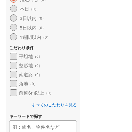
和歌山線
(
98
)
本日
（
0
）
3日以内
東西線
(
2
)
（
0
）
5日以内
（
0
）
予讃線
(
19
)
1週間以内
（
0
）
高徳線
(
17
)
こだわり条件
牟岐線
(
5
)
平坦地
（
0
）
山陽本線（JR九州）
(
4
)
整形地
（
0
）
篠栗線
(
19
)
南道路
（
0
）
角地
指宿枕崎線
(
110
)
（
0
）
前道6m以上
（
0
）
筑肥線
(
17
)
すべてのこだわりを見る
久大本線
(
42
)
キーワードで探す
日田彦山線
(
10
)
筑豊本線
(
35
)