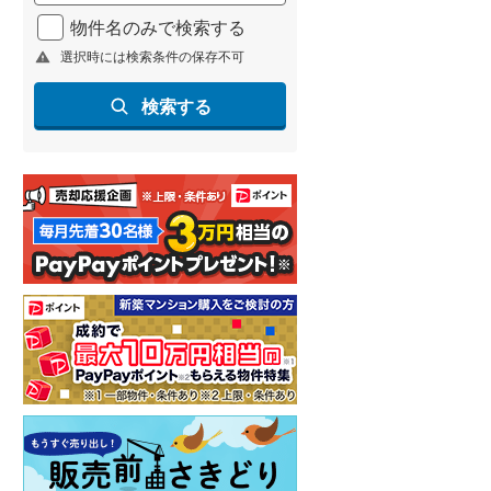
北海道新幹線
(
1
)
物件名のみで検索する
選択時には検索条件の保存不可
山形新幹線
(
96
)
東海道新幹線
(
168
)
検索する
九州新幹線
(
72
)
札幌市営地下鉄東豊線
(
4
)
東京メトロ銀座線
(
4
)
東京メトロ日比谷線
(
4
)
東京メトロ有楽町線
(
4
)
東京メトロ副都心線
(
5
)
都営新宿線
(
9
)
横浜市営地下鉄グリーンライン