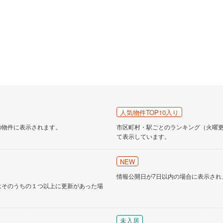
営地下鉄東山線
(
59
)
名古屋市営地下鉄名城線
(
51
)
営地下鉄桜通線
(
37
)
名古屋市営地下鉄上飯田線
(
6
)
地下鉄烏丸線
(
40
)
京都市営地下鉄東西線
(
24
)
tro今里筋線
(
1
)
OsakaMetro御堂筋線
(
4
)
tro四つ橋線
(
1
)
OsakaMetro中央線
(
4
)
人気物件TOP10入り
tro堺筋線
(
0
)
神戸市営地下鉄西神・山手線
(
6
)
の物件に表示されます。
市区町村・駅ごとのランキング（火曜更新
て表示しています。
下鉄空港線
(
17
)
福岡市地下鉄箱崎線
(
3
)
NEW
2
)
函館市電
(
0
)
情報公開日が7日以内の場合に表示され
りび鉄道
(
0
)
わたらせ渓谷鐵道
(
17
)
はそのうちの１つ以上に更新があった場
行
(
35
)
会津鉄道
(
4
)
縦貫鉄道
(
0
)
しなの鉄道北しなの線
(
3
)
未入居