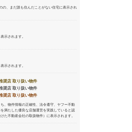
イン
(
1
)
のの、まだ誰も住んだことがない住宅に表示され
しなの鉄道
(
196
)
津軽鉄道
(
0
)
に表示されます。
三陸鉄道リアス線
(
0
)
仙台空港アクセス線
(
26
)
松本電鉄上高地線
(
3
)
に表示されます。
関東鉄道常総線
(
15
)
銚子電気鉄道
(
1
)
推奨店 取り扱い物件
推奨店 取り扱い物件
上信電鉄上信線
(
10
)
推奨店 取り扱い物件
埼玉新都市交通伊奈線
(
43
)
うち、物件情報の正確性、法令遵守、ヤフー不動
準を満たした優良な店舗運営を実践していると認
京成成田高速鉄道アクセス線
(
3
)
受けた不動産会社の取扱物件）に表示されます。
京成千葉線
(
20
)