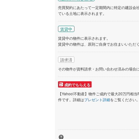
売買契約にあたって一定期間内に特定の建設会
ている土地に表示されます。
いすみ鉄
IGRいわ
賃貸中
賃貸中の物件に表示されます。
弘南鉄道
賃貸中の物件は、原則ご自身でお住まいいただ
由利高原
請求済
長野電鉄
その物件が資料請求・お問い合わせ済みの場合
宇都宮ラ
鹿島臨海
成約でもらえる
【Yahoo!不動産】物件ご成約で最大20万円相当
小湊鐵道
(
件です。詳細は
プレゼント詳細
をご覧ください
上毛電気
流鉄流山
京成本線
(