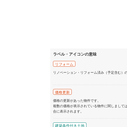
名古屋市
名古屋市
京都市営
OsakaMe
ラベル・アイコンの意味
OsakaMe
リフォーム
OsakaMe
リノベーション・リフォーム済み（予定含む）
福岡市地
価格更新
私鉄・その他
札幌市電
(
価格の更新があった物件です。
道南いさ
複数の価格が表示されている物件に関しまして
合に表示されます。
阿武隈急
秋田内陸
建築条件付き土地