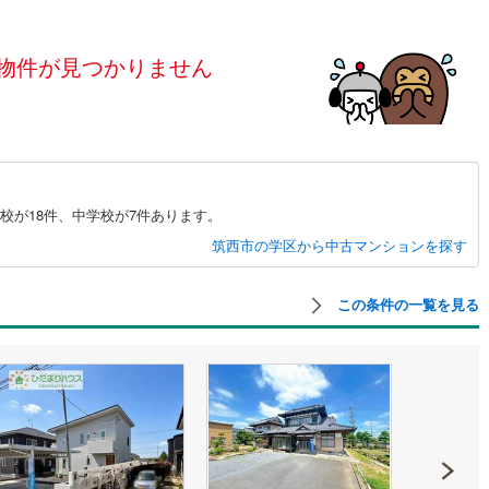
島根
岡山
広島
山口
釜石線
(
0
)
ン内見(相談)可
（
0
）
IT重説可
（
0
）
花輪線
(
1
)
物件が見つかりません
香川
愛媛
高知
保存した条件を見る
磐越東線
(
27
)
ン対応とは？
佐賀
長崎
熊本
大分
陸羽東線
(
21
)
38
)
米坂線
(
0
)
校が18件、中学校が7件あります。
五能線
(
0
)
この条件で検索する
この条件で検索する
この条件で検索する
この条件で検索する
この条件で検索する
この条件で検索する
市区町村以下を選択
市区町村を選択す
駅を選択する
筑西市の学区から中古マンションを探す
4
)
白新線
(
2
)
越後線
(
5
)
この条件の一覧を見る
ライン（宇都宮～逗子）
湘南新宿ライン（前橋～小田原）
(
203
)
9
)
内房線
(
281
)
)
鹿島線
(
3
)
)
東海道本線
(
112
)