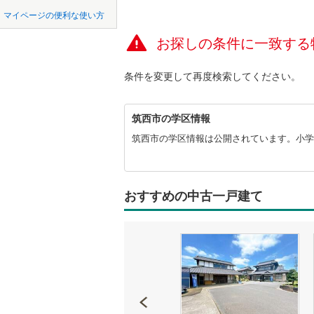
中国
鳥取
北上線
(
1
)
マイページの便利な使い方
オンライ
山田線
(
2
)
お探しの条件に一致する
四国
徳島
大湊線
(
0
)
オンライ
条件を変更して再度検索してください。
九州・沖縄
福岡
只見線
(
3
)
筑
奥羽本線
(
筑西市の学区情報
西
市
筑西市の学区情報は公開されています。小学
男鹿線
(
1
)
0
0
0
0
0
0
に
該当物件
該当物件
該当物件
該当物件
該当物件
該当物件
件
件
件
件
件
件
関
羽越本線
(
す
る
飯山線
(
0
)
おすすめの中古一戸建て
情
報
湘南新宿
(
293
)
外房線
(
32
成田線
(
60
東金線
(
96