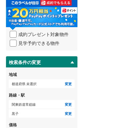
取
る
中古一戸建て
らえる
成約でもらえる
武蔵野線
(
129
)
・
1,598万円
建て
中古一戸建て
条
建物面積 114.54m
横須賀線
(
66
)
2
1,199万円
件
5LDK
.73m
建物面積 192.87m
2
2
を
青梅線
(
42
)
関東鉄道常総線 「黒子」駅か
7DK
成約プレゼント対象物件
マ
ら4870m
線 「黒子」駅 徒
関東鉄道常総線 「黒子」
イ
小海線
(
33
)
見学予約できる物件
歩33分
ペ
ー
京浜東北線
(
94
)
ジ
に
検索条件の変更
総武線
(
48
)
保
存
御殿場線
(
40
)
地域
す
る
中央本線（JR東海）
(
164
)
都道府県 未選択
変更
太多線
(
58
)
路線・駅
名松線
(
3
)
関東鉄道常総線
変更
黒子
変更
東海道本線（JR西日本）
(
117
)
価格
小浜線
(
4
)