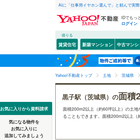
AIに「仕事用イヤホン選んで」と頼んで実
IDでもっ
ログイン
借りる
北海道
JR
北海道
函館本線
(
こだわり条件
配置、向き、
賃貸住宅
新築マンション
中古マンシ
石勝線
(
0
)
前道6m
東北
青森
根室本線
(
(
2
)
(
3
)
(
1
平坦地
（
関東
東京
石北本線
(
Yahoo!不動産トップ
土地
茨城県
販売、価格、
常磐線
(
32
信越・北陸
新潟
面積2
更地渡し
黒子駅（茨城県）の
高崎線
(
11
東海
愛知
お気に入りから資料請求
(
0
)
(
0
)
(
1
面積200m2以上（約60坪以上）の
立地
両毛線
(
21
ることもできます。面積200m2以上（
烏山線
(
54
気になる物件を
最寄りの
近畿
大阪
お気に入りに
石巻線
(
33
追加してみましょう
オンライン対
(
1
)