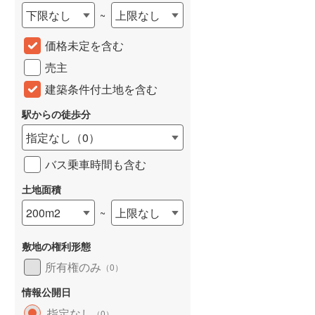
下限なし
上限なし
~
城端線
(
0
)
価格未定を含む
関西本線（JR西日本）
(
113
)
売主
大阪環状線
(
2
)
建築条件付土地を含む
山陽本線（JR西日本）
(
174
)
駅からの徒歩分
姫新線
(
64
)
指定なし
（
0
）
吉備線
(
10
)
バス乗車時間も含む
芸備線
(
19
)
土地面積
可部線
(
19
)
200m2
上限なし
~
宇部線
(
1
)
敷地の権利形態
山陰本線
(
100
)
所有権のみ
（
0
）
境線
(
6
)
情報公開日
奈良線
(
34
)
指定なし
（
0
）