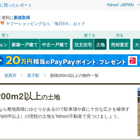
Yahoo! JAPAN
際に買ったレポート
と便利に
新規取得
ヤフーショッピングなら「毎日5％」おトク
検索条件を保存しました
買う
建てる
売る
21
)
札沼線
(
3
)
建ち方、日当たり
ョン
新築一戸建て
中古一戸建て
注文住宅
土地
売却査定
カ
この検索条件の新着物件通知は、
マイページ
から設定できます。
室蘭本線
(
6
)
以上
（
0
）
角地
（
0
）
岩手
宮城
秋田
山形
17
)
富良野線
(
0
)
ゆめみ野
)
(
0
)
(
0
)
(
1
)
(
0
)
(
1
)
0
）
整形地
（
0
）
黒子駅、価格未定を含む、建築条件付き土地を含む、土
神奈川
埼玉
千葉
茨城
1
)
釧網本線
(
0
)
筑西市
黒子駅
面積200m2以上の物件一覧
地200
m
以上
2
契約、入居関連など
(
0
)
7
)
水郡線
(
112
)
長野
富山
石川
福井
00m2以上
（
0
）
第一種低層住居専用地域
（
0
）
の土地
4
)
上越線
(
36
)
閉じる
閉じる
お気に入りリストを見る
お気に入りリストを見る
閉じる
閉じる
岐阜
静岡
三重
)
(
0
)
(
2
)
(
1
)
(
1
)
(
3
)
(
0
)
土地なら敷地面積にゆとりがあるので駐車場や庭に十分な広さを確保す
検索条件を保存する
1
)
水戸線
(
38
)
約60坪以上）の理想の土地をYahoo!不動産で見つけましょう。
)
仙山線
(
69
)
マイページ
駅が始発駅
（
0
）
海まで2km以内
（
0
）
兵庫
京都
滋賀
奈良
)
気仙沼線
(
3
)
応