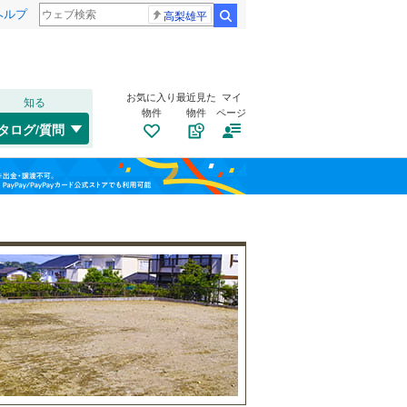
ヘルプ
高梨雄平
検索
お気に入り
最近見た
マイ
知る
物件
物件
ページ
千歳線
(
5
)
タログ/質問
日高本線
(
0
)
南道路
（
0
）
福島
宗谷本線
(
0
)
(
1
)
(
1
)
(
3
)
古家あり
（
0
）
栃木
群馬
山梨
東北本線
(
485
)
川越線
(
65
)
吾妻線
(
25
)
騰波ノ江
(
0
)
(
1
)
日光線
(
75
)
(
0
)
仙石線
(
81
)
小学校まで1km以内
（
0
）
和歌山
大船渡線
(
1
)