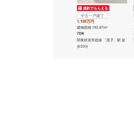
中古一戸建て
成約でもらえる
南武線
(
11
1,598万円
中古一戸建て
建物面積 114.54m
横浜線
(
14
2
1,199万円
5LDK
建物面積 192.87m
2
相模線
(
11
関東鉄道常総線 「黒子」駅か
7DK
ら4870m
」駅 徒
関東鉄道常総線 「黒子」駅 徒
五日市線
(
歩33分
篠ノ井線
(
常磐線（
伊東線
(
36
身延線
(
12
武豊線
(
19
関西本線（
参宮線
(
0
)
大糸線（J