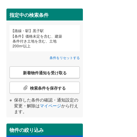
田沢湖線
(
3
)
指定中の検索条件
八戸線
(
0
)
磐越西線
(
26
)
詳しく見る
路線・駅
黒子駅
宮崎
鹿児島
沖縄
条件
価格未定を含む、建築
陸羽西線
(
0
)
条件付き土地を含む、土地
200
m
以上
2
左沢線
(
10
)
条件をリセットする
津軽線
(
2
)
する
る
条件をリセットする
条件をリセットする
条件をリセットする
条件をリセットする
条件をリセットする
条件をリセットする
こ
信越本線
(
21
)
新着物件通知を受け取る
の
検
弥彦線
(
0
)
索
検索条件を保存する
条
総武本線
(
235
)
件
保存した条件の確認・通知設定の
で
変更・解除は
マイページ
から行え
通
ます。
京葉線
(
8
)
知
を
久留里線
(
113
)
受
物件の絞り込み
け
山手線
(
7
)