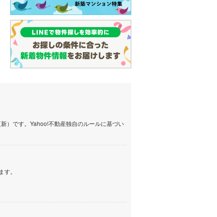
(
24
)
名古屋市営地下鉄鶴舞線
(
35
)
名古屋市営地下鉄名港線
(
11
)
OsakaMetro長堀鶴見緑地線
(
0
)
OsakaMetro谷町線
(
6
)
OsakaMetro千日前線
(
2
)
神戸市営地下鉄海岸線
(
0
)
）です。Yahoo!不動産独自のルールに基づい
福岡市地下鉄七隈線
(
30
)
函館市電宝来・谷地頭線
(
0
)
ます。
真岡鐵道
(
10
)
山形鉄道フラワー長井線
(
0
)
えちごトキめき鉄道妙高はねうまラ