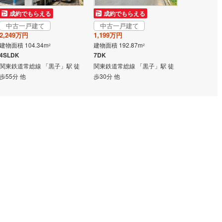
成約でもらえる
成約でもらえる
成約でも
)
鶴見線
(
7
)
中古一戸建て
中古一戸建て
中古一戸
3
)
根岸線
(
26
)
2,249万円
1,199万円
1,199万円
建物面積 104.34m
建物面積 192.87m
建物面積 105
2
2
2
)
中央本線（JR東日本）
(
223
)
4SLDK
7DK
6DK
関東鉄道常総線 「黒子」駅 徒
関東鉄道常総線 「黒子」駅 徒
関東鉄道常総
31
)
八高線
(
114
)
歩55分 他
歩30分 他
歩40分 他
8
)
大糸線（JR東日本）
(
9
)
各駅停車）
(
38
)
埼京線
(
35
)
)
東海道本線（JR東海）
(
440
)
0
)
飯田線
(
163
)
)
高山本線（JR東海）
(
33
)
JR東海）
(
40
)
紀勢本線（JR東海）
(
5
)
博多南線
(
9
)
R西日本）
(
0
)
北陸本線
(
10
)