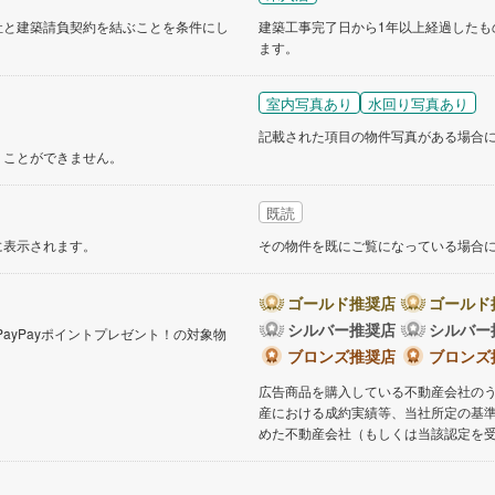
社と建築請負契約を結ぶことを条件にし
建築工事完了日から1年以上経過したも
ます。
道
(
9
)
北越急行ほくほく線
(
0
)
て銀河鉄道
(
4
)
青い森鉄道
(
3
)
室内写真あり
水回り写真あり
記載された項目の物件写真がある場合
弘南線
(
0
)
弘南鉄道大鰐線
(
0
)
くことができません。
鉄道鳥海山ろく線
(
1
)
福島交通飯坂線
(
22
)
既読
長野線
(
3
)
上田電鉄別所線
(
3
)
に表示されます。
その物件を既にご覧になっている場合
イトレール
(
55
)
関東鉄道竜ケ崎線
(
5
)
鉄道大洗鹿島線
(
94
)
ひたちなか海浜鉄道湊線
(
9
)
ゴールド推奨店
ゴールド
シルバー推奨店
シルバー
PayPayポイントプレゼント！の対象物
36
)
千葉都市モノレール
(
31
)
。
ブロンズ推奨店
ブロンズ
鉄道上毛線
(
74
)
秩父鉄道
(
37
)
広告商品を購入している不動産会社の
産における成約実績等、当社所定の基
線
(
3
)
つくばエクスプレス
(
38
)
めた不動産会社（もしくは当該認定を
76
)
京成押上線
(
1
)