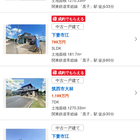
土地面積 1270.33m
2
件
関東鉄道常総線 「黒子」駅 徒歩33分
を
マ
成約でもらえる
イ
中古一戸建て
ペ
下妻市江
ー
799万円
ジ
3LDK
に
土地面積 181.7m
2
保
関東鉄道常総線 「黒子」駅 徒歩60分
存
す
成約でもらえる
る
中古一戸建て
筑西市大林
1,199万円
7DK
土地面積 1270.33m
2
関東鉄道常総線 「黒子」駅 徒歩30分
中古一戸建て
下妻市江