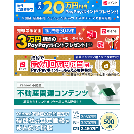
新築マンション
中古マンション
新築一戸建て
中古一戸建て
注文住宅
土地
売却査定