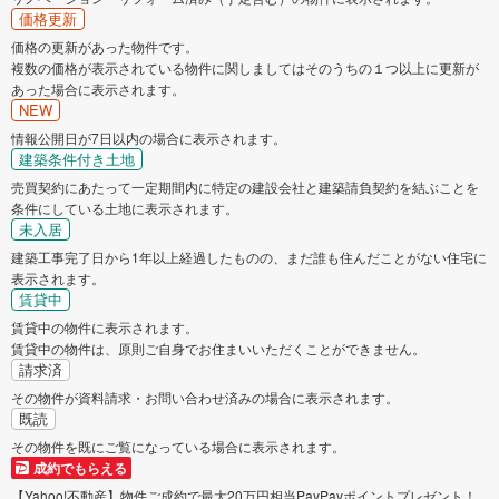
価格更新
価格の更新があった物件です。
複数の価格が表示されている物件に関しましてはそのうちの１つ以上に更新が
あった場合に表示されます。
NEW
情報公開日が7日以内の場合に表示されます。
建築条件付き土地
売買契約にあたって一定期間内に特定の建設会社と建築請負契約を結ぶことを
条件にしている土地に表示されます。
未入居
建築工事完了日から1年以上経過したものの、まだ誰も住んだことがない住宅に
表示されます。
賃貸中
賃貸中の物件に表示されます。
賃貸中の物件は、原則ご自身でお住まいいただくことができません。
請求済
その物件が資料請求・お問い合わせ済みの場合に表示されます。
既読
その物件を既にご覧になっている場合に表示されます。
成約でもらえる
【Yahoo!不動産】物件ご成約で最大20万円相当PayPayポイントプレゼント！