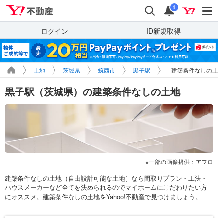
Yahoo!不動産
検索
通知
i
ログイン
ID新規取得
土地
茨城県
筑西市
黒子駅
建築条件なしの土
黒子駅（茨城県）の建築条件なしの土地
一部の画像提供：アフロ
建築条件なしの土地（自由設計可能な土地）なら間取りプラン・工法・
ハウスメーカーなど全てを決められるのでマイホームにこだわりたい方
にオススメ。建築条件なしの土地をYahoo!不動産で見つけましょう。