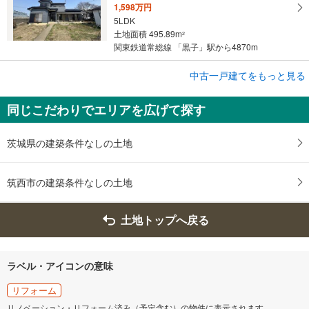
1,598万円
5LDK
土地面積 495.89m
2
関東鉄道常総線 「黒子」駅から4870m
成約でもらえる
中古一戸建てをもっと見る
中古一戸建て
同じこだわりでエリアを広げて探す
筑西市関舘
1,199万円
6DK
茨城県の建築条件なしの土地
土地面積 347.27m
2
関東鉄道常総線 「黒子」駅 徒歩40分
筑西市の建築条件なしの土地
土地トップへ戻る
ラベル・アイコンの意味
リフォーム
リノベーション・リフォーム済み（予定含む）の物件に表示されます。