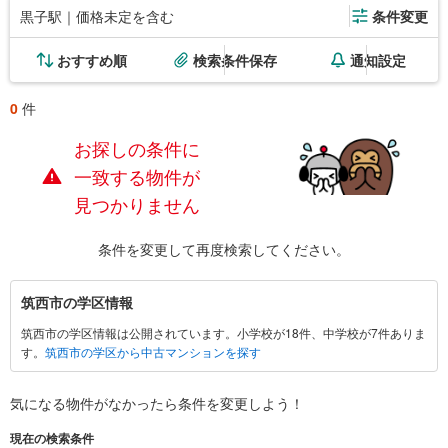
黒子駅｜価格未定を含む
条件変更
おすすめ順
検索条件保存
通知設定
0
件
お探しの条件に
一致する物件が
見つかりません
条件を変更して再度検索してください。
筑
筑西市の学区情報
西
筑西市の学区情報は公開されています。小学校が18件、中学校が7件ありま
市
す。
筑西市の学区から中古マンションを探す
に
関
す
気になる物件がなかったら
条件を変更しよう！
る
現在の検索条件
情