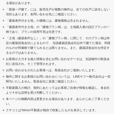
る場合があります。
「新築一戸建て」には、販売住戸が複数の物件は、全ての住戸に該当しない
項目もあります。各問い合わせ先にご確認ください。
「建築条件付き土地」の価格には、建物価格は含まれません。
「建築条件付き土地」の「建物プラン例」は、土地購入者の設計プランの一
例であり、プランの採用可否は任意です。
「土地（建築条件なし）」の「建物プラン例」に関して、そのプラン例は特
定の建築請負会社によるもので、 当該建築請負会社以外で建てた場合、同様
のものが同価格で建てられるとは限りません。また、建築請負会社を特定す
るものではありません。
お客様が入力する個人情報を含むお問い合わせデータは、当該物件の取扱会
社に送信され、そこで管理されます。
お問い合わせをされたお客様へは、取扱会社がご連絡いたします。
物件に関するお客様のお問い合わせについては、LINEヤフー株式会社は一切
関与いたしません。取扱会社に直接ご確認ください。
不動産購入の検討、契約にあたってはお客様ご自身が情報を確認し、各会社
より十分な説明を受け判断してください。
本ページの掲載内容は変更される場合があります。あらかじめご了承くださ
い。
クチコミはYahoo!不動産が独自で収集したものを表示しています。