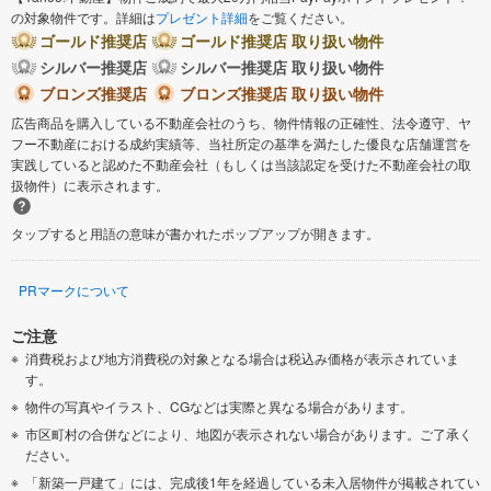
の対象物件です。詳細は
プレゼント詳細
をご覧ください。
ゴールド推奨店
ゴールド推奨店 取り扱い物件
シルバー推奨店
シルバー推奨店 取り扱い物件
ブロンズ推奨店
ブロンズ推奨店 取り扱い物件
広告商品を購入している不動産会社のうち、物件情報の正確性、法令遵守、ヤ
フー不動産における成約実績等、当社所定の基準を満たした優良な店舗運営を
実践していると認めた不動産会社（もしくは当該認定を受けた不動産会社の取
扱物件）に表示されます。
タップすると用語の意味が書かれたポップアップが開きます。
PRマークについて
ご注意
消費税および地方消費税の対象となる場合は税込み価格が表示されていま
す。
物件の写真やイラスト、CGなどは実際と異なる場合があります。
市区町村の合併などにより、地図が表示されない場合があります。ご了承く
ださい。
「新築一戸建て」には、完成後1年を経過している未入居物件が掲載されてい