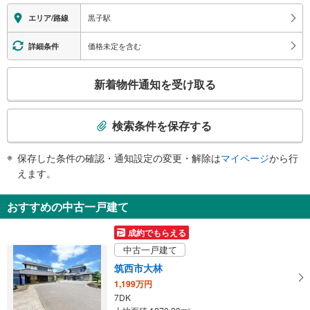
報
黒子駅
エリア/路線
価格未定を含む
詳細条件
こ
新着物件通知を受け取る
の
検
索
検索条件を保存する
条
件
保存した条件の確認・通知設定の変更・解除は
マイページ
から行
で
えます。
通
知
おすすめの中古一戸建て
を
受
成約でもらえる
け
中古一戸建て
取
筑西市大林
る
1,199万円
・
7DK
条