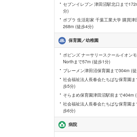
セブンイレブン 津田沼駅北口まで172m
桜井線
(
24
分)
阪和線
(
46
ポプラ 生活彩家 千葉工業大学 購買
268m (徒歩4分)
おおさか
保育園／幼稚園
内子線
(
0
)
鳴門線
(
2
)
ポピンズ ナーサリースクールイオン
Northまで57m (徒歩1分)
土讃線
(
24
ブレーメン津田沼保育園まで304m (徒
鹿児島本
社会福祉法人長春会たちばな保育園まで3
歩5分)
三角線
(
6
)
そらまめ保育園津田沼駅前まで404m (
長崎本線
(
社会福祉法人長春会たちばな保育園まで4
佐世保線
(
歩6分)
豊肥本線
(
病院
日南線
(
17