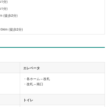
1分)
6
)
宮崎空港線
(
3
)
1分)
線
(
174
)
上越新幹線
(
38
)
 (徒歩2分)
線
(
46
)
北陸新幹線
(
127
)
m (徒歩2分)
線
(
79
)
北陸新幹線（JR西日本）
(
5
)
幹線
(
1
)
地下鉄南北線
(
7
)
札幌市営地下鉄東西線
(
6
)
下鉄南北線
(
139
)
仙台市地下鉄東西線
(
50
)
エレベータ
ロ丸ノ内線
(
6
)
東京メトロ丸ノ内方南支線
(
1
)
・各ホーム⇔改札
ロ東西線
(
10
)
東京メトロ千代田線
(
12
)
・改札⇔南口
ロ半蔵門線
(
4
)
東京メトロ南北線
(
8
)
線
(
9
)
都営三田線
(
11
)
トイレ
戸線
(
6
)
横浜市営地下鉄ブルーライン
(
61
)