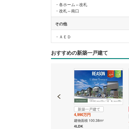
・各ホーム⇔改札
・改札⇔南口
名古屋市
その他
名古屋市
・ＡＥＤ
京都市営
OsakaMe
おすすめの新築一戸建て
OsakaMe
OsakaMe
福岡市地
私鉄・その他
札幌市電
(
道南いさ
新築一戸建て
成約でもらえる
4,990万円
阿武隈急
新築一戸建て
建物面積 100.38m
2
4,680万円
4LDK
秋田内陸
建物面積 91.08m
2