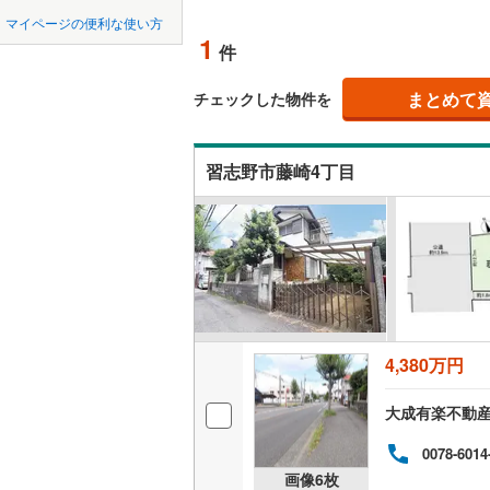
中国
鳥取
北上線
(
1
)
マイページの便利な使い方
オンライ
1
件
山田線
(
2
)
四国
徳島
大湊線
(
0
)
まとめて
オンライ
チェックした物件を
九州・沖縄
福岡
只見線
(
3
)
習志野市藤崎4丁目
奥羽本線
(
男鹿線
(
1
)
0
0
0
0
0
0
該当物件
該当物件
該当物件
該当物件
該当物件
該当物件
件
件
件
件
件
件
羽越本線
(
飯山線
(
0
)
湘南新宿
4,380万円
(
293
)
外房線
(
32
大成有楽不動
成田線
(
60
0078-6014
画像
6
枚
東金線
(
96