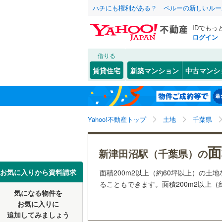
ハチにも権利がある？ ペルーの新しいルー
IDでもっ
ログイン
借りる
北海道
JR
北海道
函館本線
(
こだわり条件
配置、向き、
賃貸住宅
新築マンション
中古マンシ
石勝線
(
0
)
前道6m
東北
青森
根室本線
(
(
1
)
(
1
)
(
2
平坦地
（
関東
東京
石北本線
(
Yahoo!不動産トップ
土地
千葉県
販売、価格、
常磐線
(
32
信越・北陸
新潟
面
更地渡し
新津田沼駅（千葉県）の
新鎌ケ谷
(
0
)
(
0
高崎線
(
11
(
1
)
東海
愛知
お気に入りから資料請求
面積200m2以上（約60坪以上）の
立地
両毛線
(
22
ることもできます。面積200m2以上（
烏山線
(
54
気になる物件を
最寄りの
近畿
大阪
お気に入りに
石巻線
(
33
追加してみましょう
オンライン対