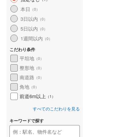
和歌山線
(
98
)
本日
（
0
）
3日以内
東西線
(
2
)
（
0
）
5日以内
（
0
）
予讃線
(
19
)
1週間以内
（
0
）
高徳線
(
17
)
こだわり条件
牟岐線
(
5
)
平坦地
（
0
）
山陽本線（JR九州）
(
4
)
整形地
（
0
）
篠栗線
(
19
)
南道路
（
0
）
角地
指宿枕崎線
(
110
)
（
0
）
前道6m以上
（
1
）
筑肥線
(
17
)
すべてのこだわりを見る
久大本線
(
42
)
キーワードで探す
日田彦山線
(
10
)
筑豊本線
(
35
)