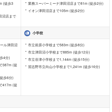
 (徒歩3
業務スーパーミーナ津田沼店まで81m (徒歩2分)
)
片町線
(
25
)
イオン津田沼店まで105m (徒歩2分)
)
関西空港線
(
2
)
津田沼店まで
東線
(
1
)
本四備讃線
(
6
)
小学校
予土線
(
0
)
徳島線
(
4
)
モール津田沼
市立前原小学校まで583m (徒歩8分)
市立津田沼小学校まで885m (徒歩12分)
)
土讃線
(
5
)
歩4分)
市立谷津小学校まで1,144m (徒歩15分)
線
(
289
)
香椎線
(
18
)
87m (徒
習志野市立向山小学校まで1,241m (徒歩16分)
肥薩線
(
2
)
徒歩6分)
15
)
唐津線
(
0
)
17m (徒
1
)
大村線
(
1
)
52
)
日豊本線
(
216
)
)
吉都線
(
9
)