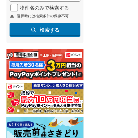
北海道新幹線
(
1
)
物件名のみで検索する
選択時には検索条件の保存不可
山形新幹線
(
96
)
東海道新幹線
(
169
)
検索する
九州新幹線
(
72
)
札幌市営地下鉄東豊線
(
4
)
東京メトロ銀座線
(
4
)
東京メトロ日比谷線
(
4
)
東京メトロ有楽町線
(
4
)
東京メトロ副都心線
(
5
)
都営新宿線
(
9
)
横浜市営地下鉄グリーンライン