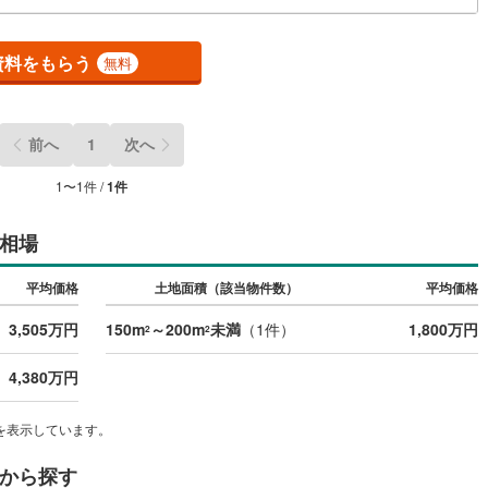
)
鶴見線
(
7
)
資料をもらう
無料
3
)
根岸線
(
26
)
2
)
中央本線（JR東日本）
(
222
)
前へ
1
次へ
31
)
八高線
(
114
)
1
〜
1
件 /
1
件
8
)
大糸線（JR東日本）
(
9
)
各駅停車）
(
38
)
埼京線
(
35
)
相場
)
東海道本線（JR東海）
(
440
)
平均価格
土地面積（該当物件数）
平均価格
0
)
飯田線
(
163
)
3,505万円
150m
～200m
未満
（
1
件）
1,800万円
2
2
)
高山本線（JR東海）
(
33
)
4,380万円
JR東海）
(
40
)
紀勢本線（JR東海）
(
5
)
を表示しています。
博多南線
(
9
)
から探す
R西日本）
(
0
)
北陸本線
(
12
)