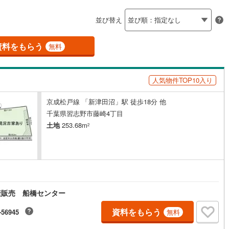
島根
岡山
広島
山口
釜石線
(
0
)
ン内見(相談)可
（
0
）
IT重説可
（
0
）
並び替え
花輪線
(
1
)
香川
愛媛
高知
保存した条件を見る
磐越東線
(
27
)
資料をもらう
ン対応とは？
無料
佐賀
長崎
熊本
大分
陸羽東線
(
21
)
人気物件TOP10入り
38
)
米坂線
(
0
)
京成松戸線 「新津田沼」駅 徒歩18分 他
五能線
(
0
)
この条件で検索する
この条件で検索する
この条件で検索する
この条件で検索する
この条件で検索する
この条件で検索する
市区町村以下を選択
市区町村を選択す
駅を選択する
千葉県習志野市藤崎4丁目
4
)
白新線
(
2
)
土地
253.68m
2
越後線
(
5
)
ライン（宇都宮～逗子）
湘南新宿ライン（前橋～小田原）
(
203
)
9
)
内房線
(
281
)
産販売 船橋センター
)
鹿島線
(
3
)
資料をもらう
-56945
無料
)
東海道本線
(
112
)