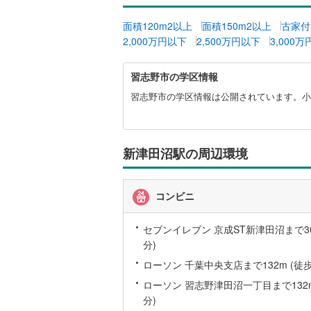
越美北線
(
面積120m2以上
面積150m2以上
古家付
2,000万円以下
2,500万円以下
3,000
氷見線
(
2
)
習
紀勢本線（
習志野市の学区情報
志
野
習志野市の学区情報は公開されています。小
桜島線
(
0
)
市
に
加古川線
(
関
赤穂線
(
24
す
新津田沼駅の周辺環境
る
宇野線
(
16
情
報
コンビニ
福塩線
(
41
岩徳線
(
2
)
セブンイレブン 京成ST新津田沼まで30
分)
小野田線
(
ローソン 千葉中央支店まで132m (徒歩
舞鶴線
(
1
)
ローソン 習志野津田沼一丁目まで132m
分)
木次線
(
1
)