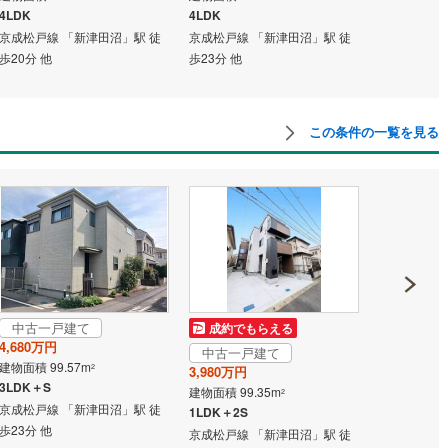
4LDK
4LDK
4LDK
京成松戸線 「新津田沼」駅 徒
京成松戸線 「新津田沼」駅 徒
京成松戸線 
道
(
9
)
北越急行ほくほく線
(
0
)
歩20分 他
歩23分 他
歩21分 他
て銀河鉄道
(
4
)
青い森鉄道
(
3
)
弘南線
(
0
)
弘南鉄道大鰐線
(
0
)
この条件の一覧を見る
鉄道鳥海山ろく線
(
1
)
福島交通飯坂線
(
22
)
長野線
(
3
)
上田電鉄別所線
(
3
)
イトレール
(
55
)
関東鉄道竜ケ崎線
(
5
)
鉄道大洗鹿島線
(
94
)
ひたちなか海浜鉄道湊線
(
9
)
36
)
千葉都市モノレール
(
31
)
中古一戸建て
成約でもらえる
成約でも
4,680万円
鉄道上毛線
(
74
)
秩父鉄道
(
37
)
中古一戸建て
中古一戸
建物面積 99.57m
2
3,980万円
3,480万円
線
(
3
)
つくばエクスプレス
(
38
)
3LDK＋S
建物面積 99.35m
建物面積 133
2
京成松戸線 「新津田沼」駅 徒
1LDK＋2S
4LDK
76
)
京成押上線
(
1
)
歩23分 他
京成松戸線 「新津田沼」駅 徒
京成松戸線 