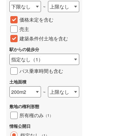
下限なし
上限なし
~
城端線
(
0
)
価格未定を含む
関西本線（JR西日本）
(
113
)
売主
大阪環状線
(
2
)
建築条件付土地を含む
山陽本線（JR西日本）
(
174
)
駅からの徒歩分
姫新線
(
64
)
指定なし
（
1
）
吉備線
(
10
)
バス乗車時間も含む
芸備線
(
19
)
土地面積
可部線
(
19
)
200m2
上限なし
~
宇部線
(
1
)
敷地の権利形態
山陰本線
(
100
)
所有権のみ
（
1
）
境線
(
6
)
情報公開日
奈良線
(
34
)
指定なし
（
1
）