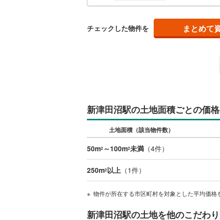
南武線
(
11
まとめて
チェックした物件を
横浜線
(
14
相模線
(
11
五日市線
(
篠ノ井線
(
常磐線（
新津田沼駅の土地面積ごとの価格
伊東線
(
36
土地面積（該当物件数）
身延線
(
12
50m
～100m
未満
（
4
件）
2
2
武豊線
(
19
250m
以上
（
1
件）
2
関西本線（
物件が所在する市区町村を対象とした平均価格
参宮線
(
0
)
新津田沼駅の土地を他のこだわり
大糸線（J