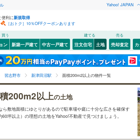
Yahoo! JAPAN
ル
と便利に
新規取得
［おトク］10％OFFクーポンあります
検索条件を保存しました
買う
建てる
売る
21
)
札沼線
(
3
)
建ち方、日当たり
ョン
新築一戸建て
中古一戸建て
注文住宅
土地
売却査定
カ
この検索条件の新着物件通知は、
マイページ
から設定できます。
室蘭本線
(
6
)
以上
（
1
）
角地
（
0
）
岩手
宮城
秋田
山形
17
)
富良野線
(
0
)
)
(
1
)
(
0
)
(
4
)
(
5
)
(
2
)
(
3
)
0
）
整形地
（
0
）
新津田沼駅、価格未定を含む、建築条件付き土地を含
神奈川
埼玉
千葉
茨城
1
)
釧網本線
(
0
)
習志野市
新津田沼駅
面積200m2以上の物件一覧
む、土地200
m
以上
2
契約、入居関連など
7
)
水郡線
(
112
)
長野
富山
石川
福井
積200m2以上
（
0
）
第一種低層住居専用地域
（
0
）
の土地
くぬぎ山
みのり台
)
(
0
)
(
2
)
(
5
)
(
2
)
4
)
上越線
(
36
)
閉じる
閉じる
お気に入りリストを見る
お気に入りリストを見る
閉じる
閉じる
岐阜
静岡
三重
土地なら敷地面積にゆとりがあるので駐車場や庭に十分な広さを確保す
検索条件を保存する
3
)
水戸線
(
39
)
(
0
)
(
1
)
約60坪以上）の理想の土地をYahoo!不動産で見つけましょう。
)
仙山線
(
69
)
マイページ
駅が始発駅
（
0
）
海まで2km以内
（
0
）
兵庫
京都
滋賀
奈良
)
気仙沼線
(
3
)
応