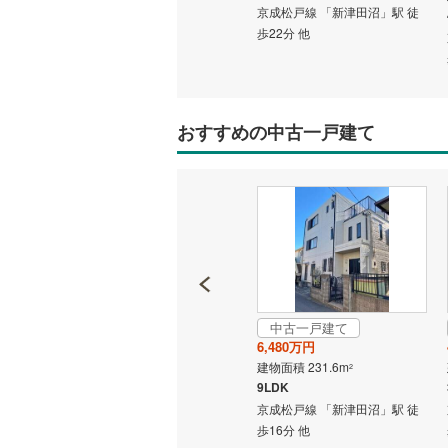
京成松戸線 「新津田沼」駅 徒
4LDK
歩22分 他
」駅 徒
京成松戸線 「新津田沼」駅 徒
いすみ鉄
歩23分 他
IGRいわ
弘南鉄道
おすすめの中古一戸建て
由利高原
長野電鉄
宇都宮ラ
鹿島臨海
小湊鐵道
(
中古一戸建て
中古一戸建て
1,980万円
6,480万円
上毛電気
建物面積 104.33m
建物面積 231.6m
2
2
流鉄流山
5LDK
9LDK
京成松戸線 「新津田沼」駅 徒
京成松戸線 「新津田沼」駅 徒
京成本線
(
歩19分 他
歩16分 他
」駅 徒