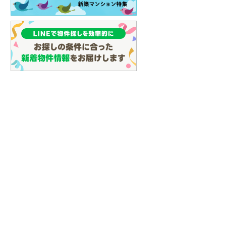
(
23
)
名古屋市営地下鉄鶴舞線
(
35
)
名古屋市営地下鉄名港線
(
11
)
OsakaMetro長堀鶴見緑地線
(
0
)
OsakaMetro谷町線
(
6
)
OsakaMetro千日前線
(
2
)
神戸市営地下鉄海岸線
(
0
)
福岡市地下鉄七隈線
(
30
)
函館市電宝来・谷地頭線
(
0
)
真岡鐵道
(
10
)
らえる
成約でもらえる
成約でもらえる
山形鉄道フラワー長井線
(
0
)
建て
新築一戸建て
新築一戸建て
4,698万円
4,890万円
えちごトキめき鉄道妙高はねうまラ
.98m
建物面積 104.72m
建物面積 95.22m
2
2
2