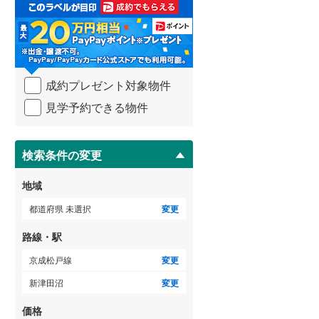
取
る
武蔵野線
(
129
)
・
条
横須賀線
(
66
)
件
を
青梅線
(
42
)
成約プレゼント対象物件
マ
イ
小海線
(
33
)
見学予約できる物件
ペ
ー
京浜東北線
(
94
)
ジ
に
検索条件の変更
総武線
(
48
)
保
存
御殿場線
(
40
)
地域
す
る
中央本線（JR東海）
(
163
)
都道府県 未選択
変更
太多線
(
58
)
路線・駅
名松線
(
3
)
京成松戸線
変更
新津田沼
変更
東海道本線（JR西日本）
(
117
)
価格
小浜線
(
4
)