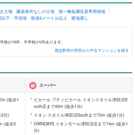
5
)
七尾線
(
2
)
き土地
建築条件なしの土地
第一種低層住居専用地域
万円以下
平坦地
前道6メートル以上
更地渡し
高山本線（JR西日本）
(
0
)
JR西日本）
(
58
)
湖西線
(
98
)
学校が16件、中学校が0件あります。
福知山線
(
66
)
習志野市の学区から中古マンションを探す
27
)
播但線
(
69
)
)
津山線
(
9
)
)
伯備線
(
13
)
スーパー
)
呉線
(
33
)
山口線
(
3
)
m (徒歩1
ピカール プティピカール イオンスタイル津田沼S
outh店まで49m (徒歩1分)
1
)
美祢線
(
0
)
2分)
イオン スタイル津田沼Southまで70m (徒歩1分)
因美線
(
9
)
 (徒歩2
OWNDAYS イオンモール津田沼店まで74m (徒歩1
分)
草津線
(
27
)