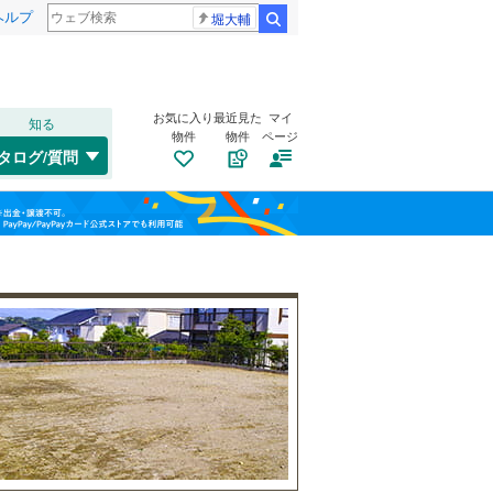
ヘルプ
堀大輔
検索
お気に入り
最近見た
マイ
知る
物件
物件
ページ
千歳線
(
5
)
タログ/質問
日高本線
(
0
)
南道路
（
0
）
福島
宗谷本線
(
0
)
鎌ケ谷大仏
(
4
)
(
2
)
古家あり
（
1
）
(
3
)
栃木
群馬
山梨
東北本線
(
485
)
川越線
(
65
)
(
2
)
(
4
)
(
4
)
吾妻線
(
25
)
日光線
(
75
)
仙石線
(
81
)
小学校まで1km以内
（
1
）
和歌山
大船渡線
(
1
)