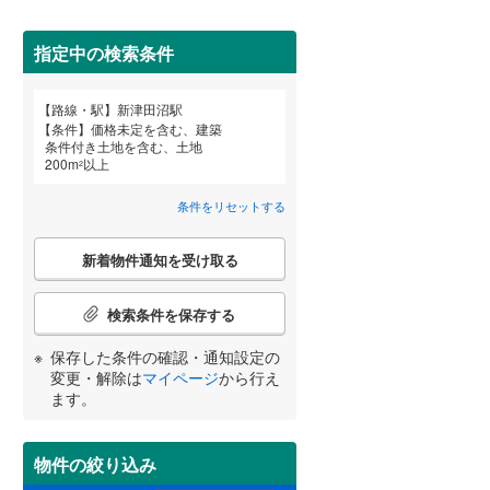
田沢湖線
(
3
)
指定中の検索条件
八戸線
(
0
)
磐越西線
(
26
)
詳しく見る
路線・駅
新津田沼駅
宮崎
鹿児島
沖縄
条件
価格未定を含む、建築
陸羽西線
(
0
)
条件付き土地を含む、土地
200
m
以上
2
左沢線
(
10
)
条件をリセットする
津軽線
(
2
)
する
る
条件をリセットする
条件をリセットする
条件をリセットする
条件をリセットする
条件をリセットする
条件をリセットする
こ
信越本線
(
21
)
新着物件通知を受け取る
の
検
弥彦線
(
0
)
索
検索条件を保存する
条
総武本線
(
235
)
件
保存した条件の確認・通知設定の
で
変更・解除は
マイページ
から行え
通
ます。
京葉線
(
8
)
知
を
久留里線
(
113
)
受
物件の絞り込み
け
山手線
(
7
)