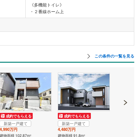
《多機能トイレ》
・２番線ホーム上
営地下鉄東山線
(
59
)
名古屋市営地下鉄名城線
(
51
)
営地下鉄桜通線
(
37
)
名古屋市営地下鉄上飯田線
(
6
)
地下鉄烏丸線
(
40
)
京都市営地下鉄東西線
(
24
)
tro今里筋線
(
1
)
OsakaMetro御堂筋線
(
4
)
この条件の一覧を見る
tro四つ橋線
(
1
)
OsakaMetro中央線
(
4
)
tro堺筋線
(
0
)
神戸市営地下鉄西神・山手線
(
6
)
下鉄空港線
(
17
)
福岡市地下鉄箱崎線
(
3
)
2
)
函館市電
(
0
)
りび鉄道
(
0
)
わたらせ渓谷鐵道
(
17
)
成約でもらえる
成約でもらえる
成約でも
行
(
35
)
会津鉄道
(
4
)
新築一戸建て
新築一戸建て
新築一戸
4,990万円
4,480万円
5,090万円
縦貫鉄道
(
0
)
しなの鉄道北しなの線
(
4
)
建物面積 102.87m
建物面積 91.8m
建物面積 103
2
2