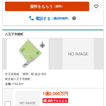
資料をもらう
（無料）
電話する
（通話料無料）
八王子市館町
京王高尾線 「狭間」駅 徒歩18分
東京都八王子市館町
土地
1152.6m
2
1億2,500万円
成約でもらえる