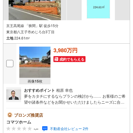
京王高尾線 「狭間」駅 徒歩15分
東京都八王子市めじろ台3丁目
土地
224.61m
2
3,980万円
成約でもらえる
画像
15
枚
おすすめポイント
相原 幸也
夢をカタチにするならプランの検討から…… お客様のご希
望や諸条件などをお聞かせいただけましたらニーズに合っ
たハウスメーカーや地元の 優良工務店をご紹介する事も可
能です。お気軽にお問い合わせくださいませ。
ブロンズ推奨店
コマツホーム
-.--
不動産会社レビュー 2件