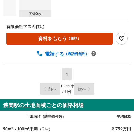
画像
0
枚
有限会社アズミ住宅
資料をもらう
（無料）
電話する
（通話料無料）
1
1
〜
11
件
前へ
次へ
/
11
件
狭間駅の土地面積ごとの価格相場
土地面積（該当物件数）
平均価格
50m
～100m
未満
（
6
件）
2,752万円
2
2