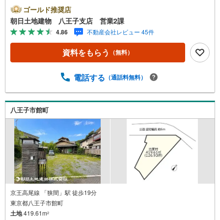
道路5m幅で車の出し入れも楽々※バザール会場には、ベビ
ゴールド推奨店
ーベッドや キッズスペースをご用意しております。 小
朝日土地建物 八王子支店 営業2課
さなお子様連れでも、安心してご来場ください！資料請
4.86
不動産会社レビュー 45件
求、住宅ローンのご相談などお気軽にお問合せください！
スタッフ25名でお客様がご覧になったことのない情報を多
資料をもらう
（無料）
数ご用意しております。インターネット、チラシなどに掲
載できない物件も多数ございます！ご案内時に他物件もご
紹介可能です。 担当営業へご希望をお伝えください！■ご
電話する
（通話料無料）
案内方法ご自宅へお迎え・最寄り駅等でお待ち合わせ、弊
社へのご来社など、ご相談ください。ご希望があれば周辺
環境、お客様の希望に合わせた物件などもご案内をいたし
八王子市館町
ます。お住まい探しは朝日土地建物（株）八王子店 営業2
課にお任せください！
京王高尾線 「狭間」駅 徒歩19分
東京都八王子市館町
土地
419.61m
2