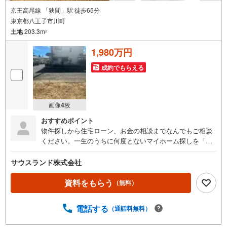
京王高尾線 「狭間」駅 徒歩65分
東京都八王子市川町
土地
203.3m
2
1,980万円
成約でもらえる
画像
4
枚
おすすめポイント
物件探しから住宅ローン、お金の相談までなんでもご相談
ください。一生のうちに何度とないマイホーム探しを「楽
しかった」と思ってもらえるように情報収集やご案内、ご
契約とサポートさせていただきます。まずはお気軽にお問
サウスランド株式会社
い合わせください。
資料をもらう
（無料）
電話する
（通話料無料）