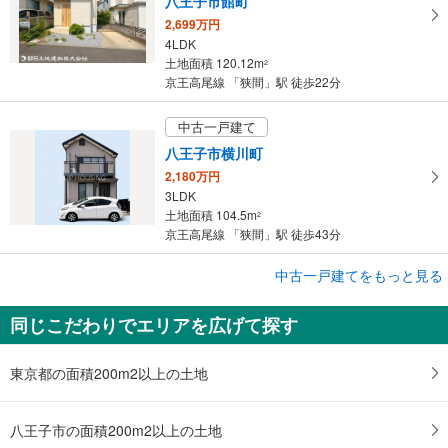
八王子市館町
2,699万円
4LDK
土地面積 120.12m
2
京王高尾線 「狭間」駅 徒歩22分
中古一戸建て
八王子市横川町
2,180万円
3LDK
土地面積 104.5m
2
京王高尾線 「狭間」駅 徒歩43分
成約でもらえる
中古一戸建てをもっと見る
中古一戸建て
同じこだわりでエリアを広げて探す
八王子市城山手1丁目
4,249万円
3LDK
東京都の面積200m2以上の土地
土地面積 181.95m
2
京王高尾線 「狭間」駅 徒歩33分
八王子市の面積200m2以上の土地