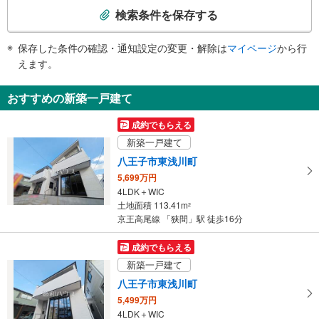
索
・点字案内（券売機・運賃表・階段手すり）
検索条件を保存する
・ＡＥＤ
条
件
保存した条件の確認・通知設定の変更・解除は
マイページ
から行
で
えます。
通
知
おすすめの新築一戸建て
を
受
成約でもらえる
け
新築一戸建て
取
八王子市東浅川町
る
5,699万円
・
4LDK＋WIC
条
土地面積 113.41m
2
件
京王高尾線 「狭間」駅 徒歩16分
を
マ
成約でもらえる
イ
新築一戸建て
ペ
八王子市東浅川町
ー
5,499万円
ジ
4LDK＋WIC