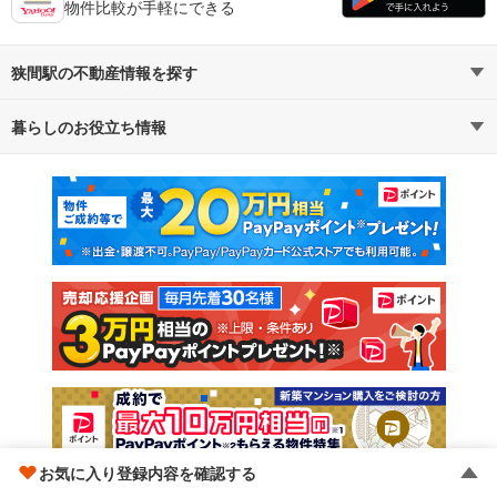
物件比較が手軽にできる
狭間駅の不動産情報を探す
暮らしのお役立ち情報
不動産・住宅
賃貸住宅
マンションカタログ
教えて！住まいの先生
新築マンション
中古マンション
新築一戸建て
中古一戸建て
注文住宅
土地
売却査定
お気に入り登録内容を確認する