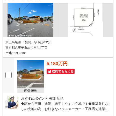
でお気軽にお問い合わせ下さい♪駐車場もございますの
で、お車でのお越しも大歓迎です！
京王高尾線 「狭間」駅 徒歩22分
東京都八王子市めじろ台4丁目
土地
219.25m
2
5,180万円
成約でもらえる
画像
16
枚
おすすめポイント
矢部 竜也
◆駅から平坦、通勤、通学しやすい立地です◆建築条件な
しの売地の為、お好きなハウスメーカー・工務店で建築可
能です◆京王高尾線「めじろ台」駅徒歩5分◆閑静な住宅街