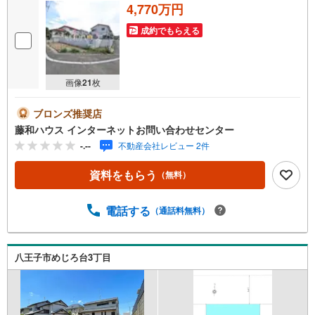
4,770万円
成約でもらえる
画像
21
枚
ブロンズ推奨店
藤和ハウス インターネットお問い合わせセンター
-.--
不動産会社レビュー 2件
資料をもらう
（無料）
電話する
（通話料無料）
八王子市めじろ台3丁目