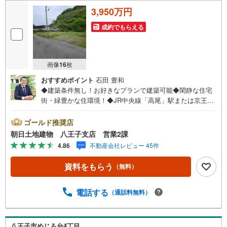
3,950万円
成約でもらえる
画像
16
枚
おすすめポイント
石田 豊和
◆建築条件無し！お好きなプランで建築可能◆閑静な住宅
街・緑豊かな住環境！◆JR中央線「高尾」駅または京王高
尾線「高尾」駅 徒歩12分！◆近隣には大型ショッピング
モール・小中学校があり子育ても安心！※バザール会場に
ゴールド推奨店
は、ベビーベッドや キッズスペースをご用意しておりま
朝日土地建物 八王子支店 営業2課
す。 小さなお子様連れでも、安心してご来場ください！
4.86
不動産会社レビュー 45件
資料請求、住宅ローンのご相談などお気軽にお問合せくだ
さい！スタッフ25名でお客様がご覧になったことのない情
資料をもらう
（無料）
報を多数ご用意しております。インターネット、チラシな
どに掲載できない物件も多数ございます！ご案内時に他物
件もご紹介可能です。 担当営業へご希望をお伝えくださ
電話する
（通話料無料）
い！■ご案内方法ご自宅へお迎え・最寄り駅等でお待ち合わ
せ、弊社へのご来社など、ご相談ください。ご希望があれ
ば周辺環境、お客様の希望に合わせた物件などもご案内を
八王子市めじろ台4丁目