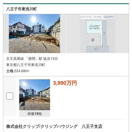
八王子市東浅川町
京王高尾線 「狭間」駅 徒歩13分
東京都八王子市東浅川町
土地
224.68m
2
3,990万円
画像
19
枚
株式会社クリップ/クリップハウジング 八王子支店