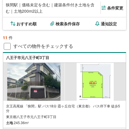
狭間駅｜価格未定を含む｜建築条件付き土地を含
条件変更
む｜土地200m2以上
おすすめ順
検索条件保存
通知設定
11
件
すべての物件をチェックする
八王子市元八王子町3丁目
京王高尾線 「狭間」駅 バス18分 霞ヶ丘住宅（東京都） バス停下車 徒歩5
分
東京都八王子市元八王子町3丁目
土地
245.36m
2