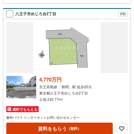
辺環境、お客様の希望に合わせた物件などもご案内をいた
します。お住まい探しは朝日土地建物（株）八王子店 営
八王子市めじろ台2丁目
PR
業3課にお任せください！
4,770万円
京王高尾線 「狭間」駅 徒歩25分
東京都八王子市めじろ台2丁目
土地 235.77m
2
成約でもらえる
藤和ハウス インターネットお問い合わせセンター
資料をもらう
（無料）