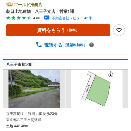
にある広々とした66坪の角地※バザール会場には、ベビー
ゴールド推奨店
ベッドや キッズスペースをご用意しております。 小さ
朝日土地建物 八王子支店 営業1課
なお子様連れでも、安心してご来場ください！資料請求、
4.86
不動産会社レビュー 45件
住宅ローンのご相談などお気軽にお問合せください！スタ
ッフ25名でお客様がご覧になったことのない情報を多数ご
資料をもらう
（無料）
用意しております。インターネット、チラシなどに掲載で
きない物件も多数ございます！ご案内時に他物件もご紹介
可能です。 担当営業へご希望をお伝えください！■ご案内
電話する
（通話料無料）
方法ご自宅へお迎え・最寄り駅等でお待ち合わせ、弊社へ
のご来社など、ご相談ください。ご希望があれば周辺環
境、お客様の希望に合わせた物件などもご案内をいたしま
八王子市初沢町
す。お住まい探しは朝日土地建物（株）八王子店 営業5課
にお任せください！
京王高尾線 「狭間」駅 徒歩23分
東京都八王子市初沢町
土地
442.48m
2