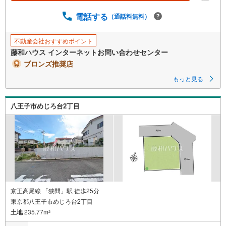
電話する
（通話料無料）
不動産会社おすすめポイント
藤和ハウス インターネットお問い合わせセンター
ブロンズ推奨店
もっと見る
八王子市めじろ台2丁目
京王高尾線 「狭間」駅 徒歩25分
東京都八王子市めじろ台2丁目
土地
235.77m
2