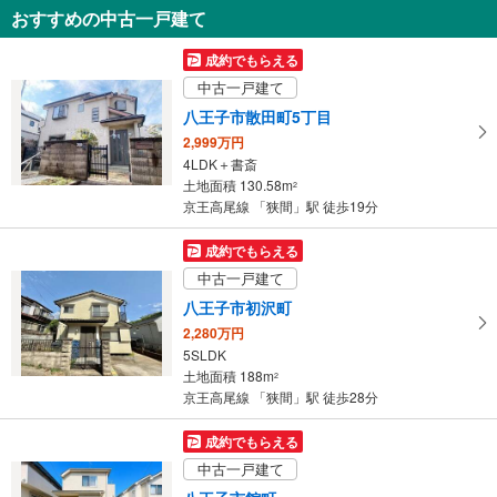
おすすめの中古一戸建て
八王子市上壱分方町
3,099万円
成約でもらえる
4SLDK
中古一戸建て
土地面積 130.05m
2
京王高尾線 「狭間」駅 徒歩73分
八王子市散田町5丁目
2,999万円
4LDK＋書斎
土地面積 130.58m
2
京王高尾線 「狭間」駅 徒歩19分
成約でもらえる
中古一戸建て
八王子市初沢町
2,280万円
5SLDK
土地面積 188m
2
京王高尾線 「狭間」駅 徒歩28分
成約でもらえる
中古一戸建て