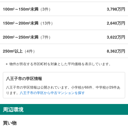
100m
～150m
未満
（
3
件）
3,798万円
2
2
150m
～200m
未満
（
13
件）
2,640万円
2
2
200m
～250m
未満
（
7
件）
3,622万円
2
2
250m
以上
（
4
件）
8,362万円
2
物件が所在する市区町村を対象とした平均価格を表示しています。
八
八王子市の学区情報
王
八王子市の学区情報は公開されています。小学校が66件、中学校が29件あ
子
ります。
八王子市の学区から中古マンションを探す
市
に
関
周辺環境
す
る
買い物
情