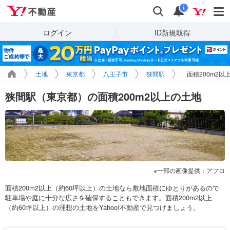
Yahoo!不動産
検索
通知
i
ログイン
ID新規取得
土地
東京都
八王子市
狭間駅
面積200m2以
狭間駅（東京都）の面積200m2以上の土地
一部の画像提供：アフロ
面積200m2以上（約60坪以上）の土地なら敷地面積にゆとりがあるので
駐車場や庭に十分な広さを確保することもできます。面積200m2以上
（約60坪以上）の理想の土地をYahoo!不動産で見つけましょう。