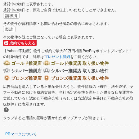
賃貸中の物件に表示されます。
賃貸中の物件は、原則ご自身でお住まいいただくことができません。
請求済
その物件が資料請求・お問い合わせ済みの場合に表示されます。
既読
その物件を既にご覧になっている場合に表示されます。
成約でもらえる
【Yahoo!不動産】物件ご成約で最大20万円相当PayPayポイントプレゼント！
の対象物件です。詳細は
プレゼント詳細
をご覧ください。
ゴールド推奨店
ゴールド推奨店 取り扱い物件
シルバー推奨店
シルバー推奨店 取り扱い物件
ブロンズ推奨店
ブロンズ推奨店 取り扱い物件
広告商品を購入している不動産会社のうち、物件情報の正確性、法令遵守、ヤ
フー不動産における成約実績等、当社所定の基準を満たした優良な店舗運営を
実践していると認めた不動産会社（もしくは当該認定を受けた不動産会社の取
扱物件）に表示されます。
タップすると用語の意味が書かれたポップアップが開きます。
PRマークについて