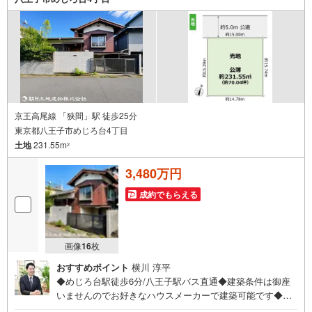
いたします。お住まい探しは朝日土地建物（株）八王子
店 営業1課にお任せください！
京王高尾線 「狭間」駅 徒歩25分
東京都八王子市めじろ台4丁目
土地
231.55m
2
3,480万円
成約でもらえる
画像
16
枚
おすすめポイント
横川 淳平
◆めじろ台駅徒歩6分/八王子駅バス直通◆建築条件は御座
いませんのでお好きなハウスメーカーで建築可能です◆理
想の間取りが実現できる整形地◆約70坪 圧巻の広さ◆前面