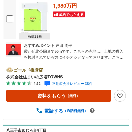
1,980万円
成約でもらえる
画像
29
枚
おすすめポイント
岸田 周平
霞が丘北公園まで95mです。こちらの売地は、土地の購入
を検討されている方にイチオシとなっております。こちら
は間取りの自由度が高い角地です。広さの心配がいらない
土地面積245.36平米（公簿）。建物がごちゃごちゃするこ
ゴールド推奨店
とがない第一種低層住居専用地域なので、静かに快適に過
株式会社住まいの広場TOWNS
ごすことができます。住宅用地なので、周辺環境が新しい
4.52
不動産会社レビュー 38件
住まいを建てるのに適しています。【年中無休/9:00～21:0
0】人気物件は特にお問い合わせが集中するため、お早めに
資料をもらう
（無料）
お電話下さい。「室内・現地を見学する」ボタンよりご予
約頂くとご見学がスムーズです。■その他、各種ご相談も承
っております。○住宅ローンのご相談○ライフプランのシミ
電話する
（通話料無料）
ュレーション■住まいの広場TOWNSからお客様へ経験豊富
なスタッフが親身になってお客様に合った物件をご紹介さ
せて頂きます！ /他社様掲載物件も併せてご紹介可能ですの
八王子市めじろ台4丁目