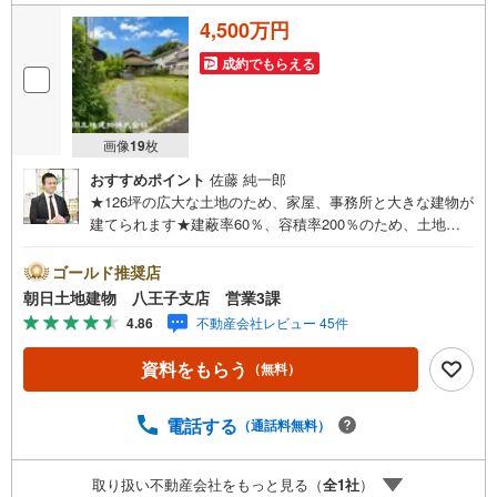
4,500万円
成約でもらえる
画像
19
枚
おすすめポイント
佐藤 純一郎
★126坪の広大な土地のため、家屋、事務所と大きな建物が
建てられます★建蔽率60％、容積率200％のため、土地の
活用率が良いです★建築条件なしの土地のためにお好きな
ハウスメーカー、工務店で建築できます★2車線道路に接道
ゴールド推奨店
しているため、目立つ立地となります※バザール会場には、
朝日土地建物 八王子支店 営業3課
ベビーベッドや キッズスペースをご用意しております。
4.86
不動産会社レビュー 45件
小さなお子様連れでも、安心してご来場ください！資料
請求、住宅ローンのご相談などお気軽にお問合せくださ
資料をもらう
（無料）
い！スタッフ25名でお客様がご覧になったことのない情報
を多数ご用意しております。インターネット、チラシなど
に掲載できない物件も多数ございます！ご案内時に他物件
電話する
（通話料無料）
もご紹介可能です。 担当営業へご希望をお伝えください！
■ご案内方法ご自宅へお迎え・最寄り駅等でお待ち合わせ、
取り扱い不動産会社をもっと見る（
全
1
社
）
弊社へのご来社など、ご相談ください。ご希望があれば周