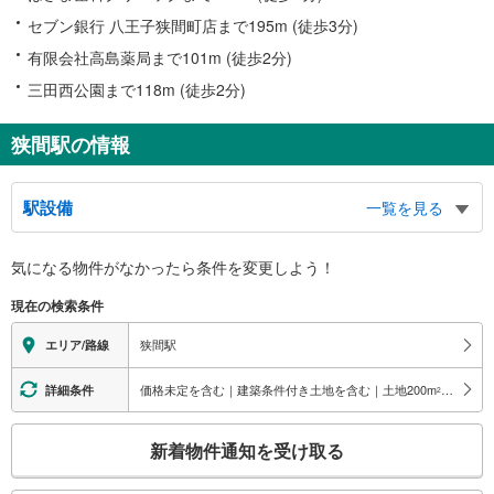
セブン銀行 八王子狭間町店まで195m (徒歩3分)
有限会社高島薬局まで101m (徒歩2分)
三田西公園まで118m (徒歩2分)
狭間駅の情報
駅設備
一覧を見る
バリアフリー状況
気になる物件がなかったら
条件を変更しよう！
※段差なしでの移動経路
（○：有り △：要駅員設備 ×：無し）
現在の検索条件
地上⇔改札⇔ホーム：○
エレベータ
狭間駅
エリア/路線
・１番線ホーム（改札直結）⇔橋上連絡通路（改札内）
・２番線ホーム⇔橋上連絡通路（改札内）
価格未定を含む｜建築条件付き土地を含む｜土地200
m
以上
詳細条件
2
トイレ
こ
《多機能トイレ》
新着物件通知を受け取る
・改札内（１番線ホーム）
の
その他
検