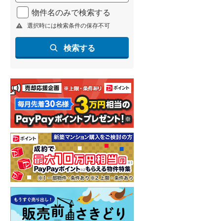
北海道新幹線
(
0
)
物件名のみで検索する
選択時には検索条件の保存不可
山形新幹線
(
107
)
東海道新幹線
(
149
)
検索する
九州新幹線
(
68
)
札幌市営地下鉄東豊線
(
2
)
東京メトロ銀座線
(
30
)
東京メトロ日比谷線
(
67
)
東京メトロ有楽町線
(
78
)
東京メトロ副都心線
(
87
)
都営新宿線
(
162
)
横浜市営地下鉄グリーンライン