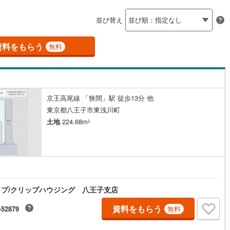
島根
岡山
広島
山口
釜石線
(
0
)
ン内見(相談)可
（
1
）
IT重説可
（
2
）
並び替え
花輪線
(
0
)
香川
愛媛
高知
保存した条件を見る
磐越東線
(
1
)
資料をもらう
ン対応とは？
無料
佐賀
長崎
熊本
大分
陸羽東線
(
1
)
12
)
米坂線
(
0
)
京王高尾線 「狭間」駅 徒歩13分 他
五能線
(
0
)
この条件で検索する
この条件で検索する
この条件で検索する
この条件で検索する
この条件で検索する
この条件で検索する
市区町村以下を選択
市区町村を選択す
駅を選択する
東京都八王子市東浅川町
1
)
白新線
(
3
)
土地
224.68m
2
越後線
(
2
)
ライン（宇都宮～逗子）
湘南新宿ライン（前橋～小田原）
(
472
)
プ/クリップハウジング 八王子支店
)
内房線
(
136
)
資料をもらう
)
鹿島線
(
0
)
-52879
無料
)
東海道本線
(
183
)