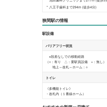
八王子歯科まで294m (徒歩4分)
いすみ鉄
狭間駅の情報
IGRいわ
弘南鉄道
駅設備
由利高原
バリアフリー状況
長野電鉄
※段差なしでの移動経路
宇都宮ラ
（○：有り △：要駅員設備 ×：無し）
鹿島臨海
地上⇔改札⇔ホーム：○
小湊鐵道
(
トイレ
上毛電気
《多機能トイレ》
流鉄流山
・改札内（１番線ホーム）
京成本線
(
おすすめの新築一戸建て