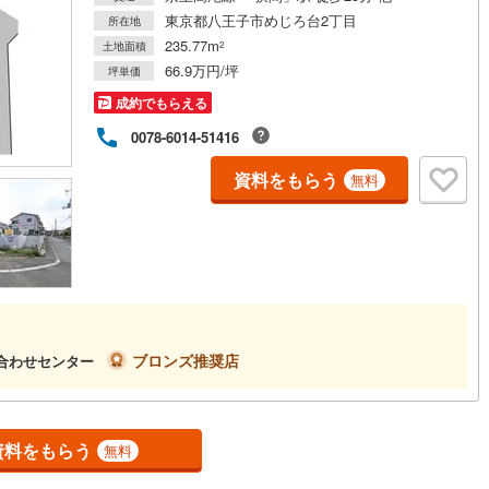
東京都八王子市めじろ台2丁目
所在地
1
)
七尾線
(
0
)
235.77m
土地面積
2
66.9万円/坪
高山本線（JR西日本）
(
0
)
坪単価
成約でもらえる
JR西日本）
(
40
)
湖西線
(
15
)
0078-6014-51416
福知山線
(
61
)
資料をもらう
無料
5
)
播但線
(
15
)
津山線
(
3
)
伯備線
(
3
)
)
呉線
(
8
)
山口線
(
0
)
ブロンズ推奨店
い合わせセンター
0
)
美祢線
(
0
)
因美線
(
9
)
資料をもらう
無料
草津線
(
4
)