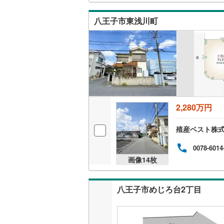
南武線
(
50
八王子市東浅川町
横浜線
(
23
相模線
(
29
五日市線
(
篠ノ井線
(
2,280万円
常磐線（
伊東線
(
2
)
殖産ベスト株
身延線
(
9
)
0078-6014
画像
14
枚
武豊線
(
11
関西本線（
八王子市めじろ台2丁目
参宮線
(
1
)
大糸線（J