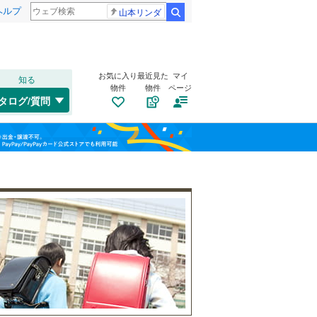
ヘルプ
山本リンダ
検索
お気に入り
最近見た
マイ
知る
物件
物件
ページ
千歳線
(
2
)
タログ/質問
日高本線
(
0
)
南道路
（
1
）
福島
宗谷本線
(
0
)
古家あり
（
1
）
栃木
群馬
山梨
東北本線
(
327
)
川越線
(
103
)
吾妻線
(
1
)
日光線
(
27
)
仙石線
(
13
)
小学校まで1km以内
（
2
）
和歌山
大船渡線
(
0
)