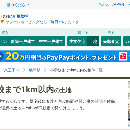
Yahoo! JAPAN
金にご協力ください
と便利に
新規取得
ヤフーショッピングなら「毎日5％」おトク
検索条件を保存しました
買う
建てる
売る
4
)
札沼線
(
2
)
建ち方、日当たり
ョン
新築一戸建て
中古一戸建て
注文住宅
土地
売却査定
カ
この検索条件の新着物件通知は、
マイページ
から設定できます。
室蘭本線
(
1
)
以上
（
0
）
角地
（
1
）
岩手
宮城
秋田
山形
3
)
富良野線
(
0
)
めじろ台
)
(
2
)
(
16
)
(
3
)
1
）
整形地
（
1
）
狭間駅、価格未定を含む、建築条件付き土地を含む、小
神奈川
埼玉
千葉
茨城
0
)
釧網本線
(
0
)
八王子市
狭間駅
小学校まで1km以内の物件一覧
学校まで1km以内
契約、入居関連など
(
8
)
7
)
水郡線
(
10
)
長野
富山
石川
福井
校まで1km以内
（
0
）
第一種低層住居専用地域
（
0
）
の土地
3
)
上越線
(
12
)
閉じる
閉じる
お気に入りリストを見る
お気に入りリストを見る
閉じる
閉じる
岐阜
静岡
三重
通学も安心です。帰宅後に友達と遊ぶ時間や習い事の時間も確保し
検索条件を保存する
)
水戸線
(
9
)
理想の土地をYahoo!不動産で見つけましょう。
)
仙山線
(
20
)
マイページ
駅が始発駅
（
0
）
海まで2km以内
（
0
）
兵庫
京都
滋賀
奈良
気仙沼線
(
0
)
応