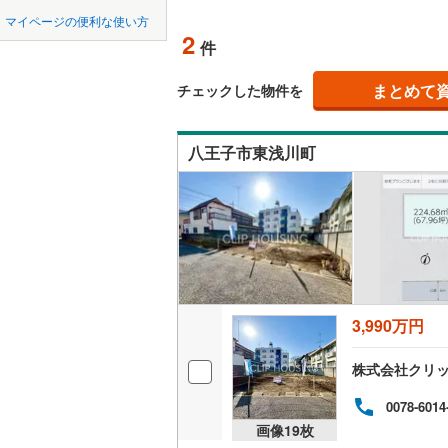
中国
鳥取
北上線
(
0
)
マイページの便利な使い方
オンライ
2
件
山田線
(
0
)
四国
徳島
大湊線
(
0
)
まとめて
オンライ
チェックした物件を
九州・沖縄
福岡
只見線
(
1
)
八王子市東浅川町
奥羽本線
(
男鹿線
(
0
)
0
0
0
0
0
0
該当物件
該当物件
該当物件
該当物件
該当物件
該当物件
件
件
件
件
件
件
羽越本線
(
飯山線
(
0
)
湘南新宿
3,990万円
(
382
)
株式会社クリッ
外房線
(
82
成田線
(
30
0078-6014
画像
19
枚
東金線
(
22