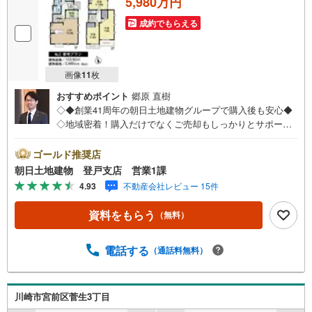
5,980万円
成約でもらえる
画像
11
枚
おすすめポイント
郷原 直樹
◇◆創業41周年の朝日土地建物グループで購入後も安心◆
◇地域密着！購入だけでなくご売却もしっかりとサポート
します！◇◆【朝日土地建物グループ 登戸支店】イチ押
しポイント！◆◇◆◇田園都市線「宮前平」駅徒歩12分の
ゴールド推奨店
利便性良好な立地！◇◆■条件なし売地のため、お好きなハ
朝日土地建物 登戸支店 営業1課
ウスメーカーで施工可能！■東名川崎ICまで車で3分！お出
4.93
不動産会社レビュー 15件
かけにも便利な立地！■間取り作成も随時受け付けておりま
す！■住宅ローンのご相談、お住み替えのご相談も無料です
資料をもらう
（無料）
■◆お電話・インターネットからお気軽にお問い合わせくだ
さい【営業時間 午前10時～午後8時】上記時間はお電話が
繋がりやすくなっております。人気物件には特にお問い合
電話する
（通話料無料）
わせが集中するため、お早めにお電話下さいませ。「室
内・現地見学をする」ボタンよりご予約をいただくとご見
学がスムーズです。不動産に関わるご質問ご相談など、お
川崎市宮前区菅生3丁目
気軽にお問い合わせ下さいませ。