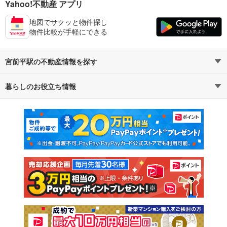
Yahoo!不動産 アプリ
地図でサクッと物件探し
物件比較が手軽にできる
宮前平駅の不動産情報を探す
暮らしのお役立ち情報
不動産・住宅
賃貸住宅
マンションカタログ
教えて！住まいの先生
新築マンション
中古マンション
新築一戸建て
中古一戸建て
注文住宅
土地
売却査定