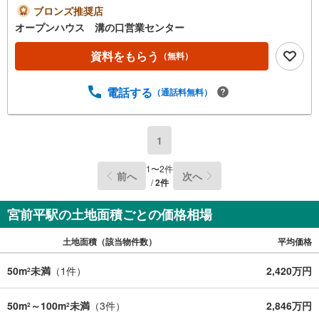
お気軽にご連絡ください！現地を見学される場合は「室
ブロンズ推奨店
内・現地を見学する（無料）」ボタンよりご希望の日時を
オープンハウス 溝の口営業センター
ご記入いただけますとスムーズにご案内が可能です。◎現
地のご案内について・平日や夜遅い時間帯もご案内が可
資料をもらう
（無料）
能 ※定休日を除く・経験豊富なスタッフが物件詳細を丁寧
にご説明いたします。・車でご自宅や最寄り駅等、ご指定
電話する
（通話料無料）
の場所まで送迎します。・チャイルドシートのご用意ござ
います。◎個別FP相談会 無料物件のご紹介だけでなく住
宅ローン・資金のご相談、まずは家探しについて話を聞き
たいという方も大歓迎です！年間8000棟以上の限定物件を
1
発表しているオープンハウスだから出会える物件が多数ご
ざいます。ぜひお気軽にご連絡・ご相談ください！※限定物
1
〜
2
件
前へ
次へ
件:当社のみ、もしくは当社を含めた数社でのみご紹介可能
/
2
件
なオープンハウス・ディベロップメントの物件
宮前平駅の土地面積ごとの価格相場
土地面積（該当物件数）
平均価格
50m
未満
（
1
件）
2,420万円
2
50m
～100m
未満
（
3
件）
2,846万円
2
2