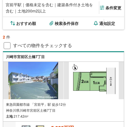
宮前平駅｜価格未定を含む｜建築条件付き土地を
条件変更
含む｜土地200m2以上
おすすめ順
検索条件保存
通知設定
2
件
すべての物件をチェックする
川崎市宮前区土橋7丁目
東急田園都市線 「宮前平」駅 徒歩12分
神奈川県川崎市宮前区土橋7丁目
土地
217.42m
2