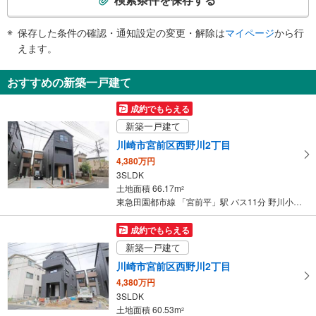
条
・ＡＥＤ
件
・点字運賃表
保存した条件の確認・通知設定の変更・解除は
マイページ
から行
で
・点字シール
えます。
通
知
おすすめの新築一戸建て
を
受
成約でもらえる
け
新築一戸建て
取
川崎市宮前区西野川2丁目
る
4,380万円
・
3SLDK
条
土地面積 66.17m
2
件
東急田園都市線 「宮前平」駅 バス11分 野川小学校 バス停下車 徒歩4分
を
マ
成約でもらえる
イ
新築一戸建て
ペ
川崎市宮前区西野川2丁目
ー
4,380万円
ジ
3SLDK
に
土地面積 60.53m
2