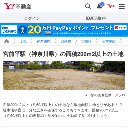
Yahoo!不動産
検索
通知
i
ログイン
ID新規取得
土地
神奈川県
川崎市
宮前区
宮前平駅
宮前平駅（神奈川県）の面積200m2以上の土地
一部の画像提供：アフロ
面積200m2以上（約60坪以上）の土地なら敷地面積にゆとりがあるので
駐車場や庭に十分な広さを確保することもできます。面積200m2以上
（約60坪以上）の理想の土地をYahoo!不動産で見つけましょう。