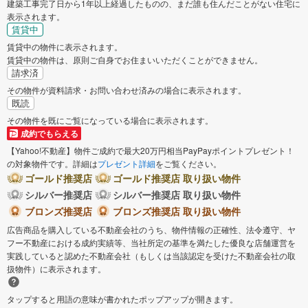
建築工事完了日から1年以上経過したものの、まだ誰も住んだことがない住宅に
表示されます。
賃貸中
賃貸中の物件に表示されます。
賃貸中の物件は、原則ご自身でお住まいいただくことができません。
請求済
その物件が資料請求・お問い合わせ済みの場合に表示されます。
既読
その物件を既にご覧になっている場合に表示されます。
成約でもらえる
【Yahoo!不動産】物件ご成約で最大20万円相当PayPayポイントプレゼント！
の対象物件です。詳細は
プレゼント詳細
をご覧ください。
ゴールド推奨店
ゴールド推奨店 取り扱い物件
シルバー推奨店
シルバー推奨店 取り扱い物件
ブロンズ推奨店
ブロンズ推奨店 取り扱い物件
広告商品を購入している不動産会社のうち、物件情報の正確性、法令遵守、ヤ
フー不動産における成約実績等、当社所定の基準を満たした優良な店舗運営を
実践していると認めた不動産会社（もしくは当該認定を受けた不動産会社の取
扱物件）に表示されます。
タップすると用語の意味が書かれたポップアップが開きます。