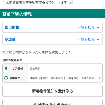
宮前警察署宮前平駅前交番まで64m (徒歩1分)
宮前平駅の情報
出口情報
一覧を見る
北口
駅設備
一覧を見る
宮前区役所、宮前警察署、宮前消防署、宮前文化センター、宮前平２・３丁
目、土橋、バスのりば、タクシーのりば
バリアフリー状況
南口
気になる物件がなかったら
条件を変更しよう！
※段差なしでの移動経路
宮前平１丁目、小台１・２丁目、馬絹、バスのりば
（○：有り △：要駅員設備 ×：無し）
現在の検索条件
地上⇔改札⇔ホーム：○
エレベータ
宮前平駅
エリア/路線
・各ホーム⇔改札
トイレ
価格未定を含む｜建築条件付き土地を含む｜土地200
m
以上
詳細条件
2
《多機能トイレ》
こ
・改札内
新着物件通知を受け取る
スロープ
の
検
・改札⇔宮前平１丁目、小台、馬絹方面出口
索
その他
検索条件を保存する