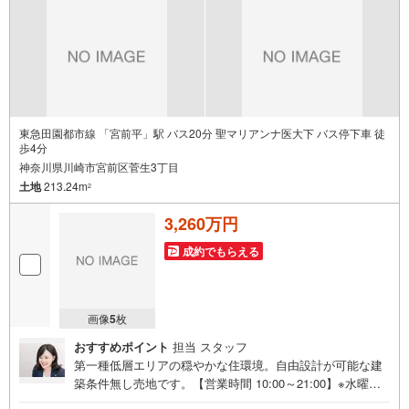
東急田園都市線 「宮前平」駅 バス20分 聖マリアンナ医大下 バス停下車 徒
歩4分
神奈川県川崎市宮前区菅生3丁目
土地
213.24m
2
3,260万円
成約でもらえる
画像
5
枚
おすすめポイント
担当 スタッフ
第一種低層エリアの穏やかな住環境。自由設計が可能な建
築条件無し売地です。【営業時間 10:00～21:00】※水曜定
休上記時間はお電話が繋がりやすくなっております。ぜひ