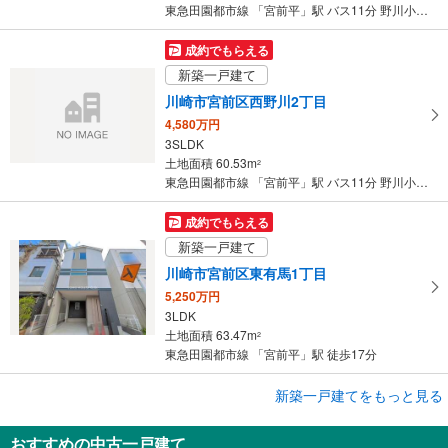
保
東急田園都市線 「宮前平」駅 バス11分 野川小学校 バス停下車 徒歩4分
存
す
成約でもらえる
る
新築一戸建て
川崎市宮前区西野川2丁目
4,580万円
3SLDK
土地面積 60.53m
2
東急田園都市線 「宮前平」駅 バス11分 野川小学校 バス停下車 徒歩3分
成約でもらえる
新築一戸建て
川崎市宮前区東有馬1丁目
5,250万円
3LDK
土地面積 63.47m
2
東急田園都市線 「宮前平」駅 徒歩17分
成約でもらえる
新築一戸建てをもっと見る
新築一戸建て
おすすめの中古一戸建て
川崎市宮前区菅生3丁目