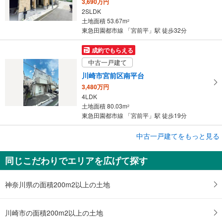
3,690万円
2SLDK
土地面積 53.67m
2
東急田園都市線 「宮前平」駅 徒歩32分
成約でもらえる
中古一戸建て
川崎市宮前区南平台
3,480万円
4LDK
土地面積 80.03m
2
東急田園都市線 「宮前平」駅 徒歩19分
成約でもらえる
中古一戸建てをもっと見る
中古一戸建て
同じこだわりでエリアを広げて探す
川崎市宮前区東有馬2丁目
3,798万円
4LDK＋S
神奈川県の面積200m2以上の土地
土地面積 239.01m
2
東急田園都市線 「宮前平」駅 徒歩29分
川崎市の面積200m2以上の土地