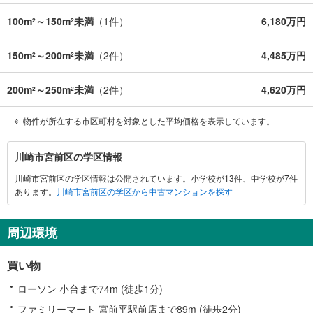
100m
～150m
未満
（
1
件）
6,180万円
2
2
150m
～200m
未満
（
2
件）
4,485万円
2
2
200m
～250m
未満
（
2
件）
4,620万円
2
2
物件が所在する市区町村を対象とした平均価格を表示しています。
川
川崎市宮前区の学区情報
崎
川崎市宮前区の学区情報は公開されています。小学校が13件、中学校が7件
市
あります。
川崎市宮前区の学区から中古マンションを探す
宮
前
区
周辺環境
に
関
買い物
す
る
ローソン 小台まで74m (徒歩1分)
情
ファミリーマート 宮前平駅前店まで89m (徒歩2分)