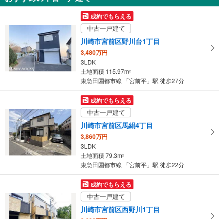
6,090万円
成約でもらえる
4LDK
中古一戸建て
土地面積 168.28m
2
東急田園都市線 「宮前平」駅 バス15分 水沢一丁目 バス停下車 徒歩9分
川崎市宮前区野川台1丁目
3,480万円
3LDK
土地面積 115.97m
2
東急田園都市線 「宮前平」駅 徒歩27分
成約でもらえる
中古一戸建て
川崎市宮前区馬絹4丁目
3,860万円
3LDK
土地面積 79.3m
2
東急田園都市線 「宮前平」駅 徒歩22分
成約でもらえる
中古一戸建て
川崎市宮前区西野川1丁目