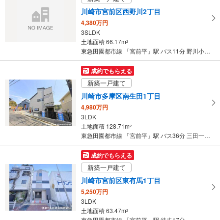
ペ
川崎市宮前区西野川2丁目
ー
4,380万円
ジ
3SLDK
に
土地面積 66.17m
2
保
東急田園都市線 「宮前平」駅 バス11分 野川小学校 バス停下車 徒歩3分
存
す
成約でもらえる
る
新築一戸建て
川崎市多摩区南生田1丁目
4,980万円
3LDK
土地面積 128.71m
2
東急田園都市線 「宮前平」駅 バス36分 三田一丁目 バス停下車 徒歩17分
成約でもらえる
新築一戸建て
川崎市宮前区東有馬1丁目
5,250万円
3LDK
土地面積 63.47m
2
東急田園都市線 「宮前平」駅 徒歩17分