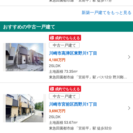
成約でもらえる
新築一戸建てをもっと見る
新築一戸建て
おすすめの中古一戸建て
川崎市宮前区東有馬1丁目
5,250万円
成約でもらえる
3LDK（※車庫約12.13m<sup>2</sup>）
中古一戸建て
土地面積 63.47m
2
東急田園都市線 「宮前平」駅 徒歩17分
川崎市高津区東野川1丁目
4,180万円
2SLDK
土地面積 73.35m
2
東急田園都市線 「宮前平」駅 バス12分 野川郵便局前 バス停下車 徒歩6分
成約でもらえる
中古一戸建て
川崎市宮前区西野川1丁目
3,690万円
2SLDK
土地面積 53.67m
2
東急田園都市線 「宮前平」駅 徒歩32分