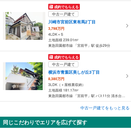
成約でもらえる
中古一戸建て
川崎市宮前区東有馬2丁目
3,798万円
4LDK＋S
土地面積 239.01m
2
東急田園都市線 「宮前平」駅 徒歩29分
成約でもらえる
中古一戸建て
横浜市青葉区美しが丘3丁目
8,380万円
3LDK（＋屋根裏収納）
土地面積 181.17m
2
東急田園都市線 「宮前平」駅 バス11分 清水台 バス停下車 徒歩9分
成約でもらえる
中古一戸建てをもっと見る
中古一戸建て
同じこだわりでエリアを広げて探す
川崎市宮前区南平台
3,480万円