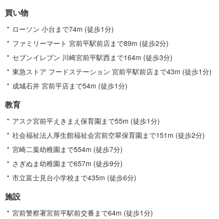
関
買い物
す
る
ローソン 小台まで74m (徒歩1分)
情
ファミリーマート 宮前平駅前店まで89m (徒歩2分)
報
セブンイレブン 川崎宮前平駅西まで164m (徒歩3分)
東急ストア フードステーション 宮前平駅前店まで43m (徒歩1分)
成城石井 宮前平店まで54m (徒歩1分)
教育
アスク宮前平えきまえ保育園まで55m (徒歩1分)
社会福祉法人厚生館福祉会宮前空翠保育園まで151m (徒歩2分)
宮崎二葉幼稚園まで554m (徒歩7分)
さぎぬま幼稚園まで657m (徒歩9分)
市立富士見台小学校まで435m (徒歩6分)
施設
宮前警察署宮前平駅前交番まで64m (徒歩1分)