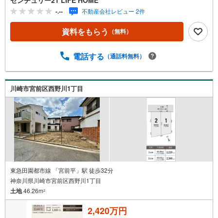
-.--
不動産会社レビュー 2件
資料をもらう
（無料）
電話する
（通話料無料）
川崎市宮前区西野川1丁目
東急田園都市線 「宮前平」駅 徒歩32分
神奈川県川崎市宮前区西野川1丁目
土地
46.26m
2
2,420万円