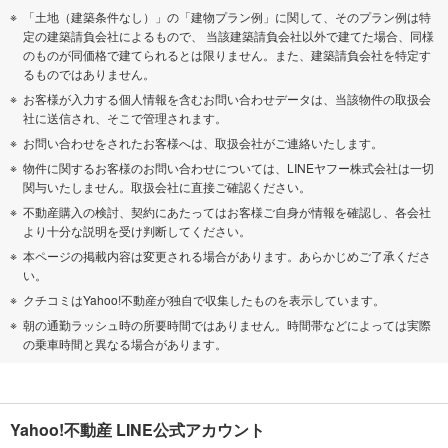
「土地（建築条件なし）」の「建物プラン例」に関して、そのプラン例は特
定の建築請負会社によるもので、 当該建築請負会社以外で建てた場合、同様
のものが同価格で建てられるとは限りません。また、建築請負会社を特定す
るものではありません。
お客様が入力する個人情報を含むお問い合わせデータは、当該物件の取扱会
社に送信され、そこで管理されます。
お問い合わせをされたお客様へは、取扱会社がご連絡いたします。
物件に関するお客様のお問い合わせについては、LINEヤフー株式会社は一切
関与いたしません。取扱会社に直接ご確認ください。
不動産購入の検討、契約にあたってはお客様ご自身が情報を確認し、各会社
より十分な説明を受け判断してください。
本ページの掲載内容は変更される場合があります。あらかじめご了承くださ
い。
クチコミはYahoo!不動産が独自で収集したものを表示しています。
朝の通勤ラッシュ時の所要時間ではありません。時間帯などによっては実際
の乗車時間と異なる場合があります。
Yahoo!不動産 LINE公式アカウント