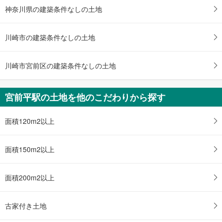
4LDK
神奈川県の建築条件なしの土地
土地面積 80.03m
2
東急田園都市線 「宮前平」駅 徒歩19分
川崎市の建築条件なしの土地
川崎市宮前区の建築条件なしの土地
宮前平駅の土地を他のこだわりから探す
面積120m2以上
面積150m2以上
面積200m2以上
古家付き土地