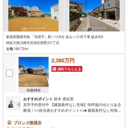
東急田園都市線 「宮前平」駅 バス6分 金山 バス停下車 徒歩9分
神奈川県川崎市宮前区西野川1丁目
土地
166.72m
2
2,380万円
成約でもらえる
画像
25
枚
おすすめポイント
鈴木 香絵里
見学予約受付中 【建築条件なし売地】50坪超のゆとりある
敷地！○○担当者おすすめポイント○○■ 建築条件なし売地の
ため、お好きなハウスメーカー・工務店で理想の住まいを
実現できます■ 土地面積166.72m2（約50.43坪）、正味宅
ブロンズ推奨店
地面積143.72m2（約43.47坪）のゆとりある敷地■ 陽当た