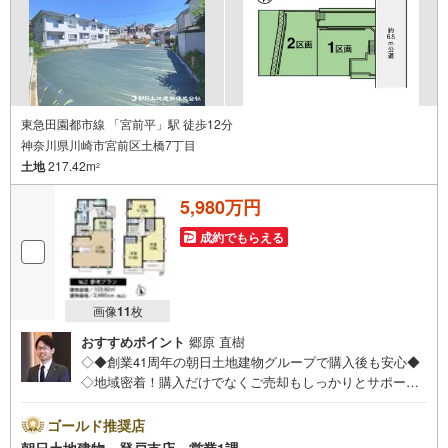
東急田園都市線 「宮前平」駅 徒歩12分
神奈川県川崎市宮前区土橋7丁目
土地
217.42m
2
5,980万円
成約でもらえる
画像
11
枚
おすすめポイント
郷原 直樹
◇◆創業41周年の朝日土地建物グループで購入後も安心◆
◇地域密着！購入だけでなくご売却もしっかりとサポート
します！◇◆【朝日土地建物グループ 登戸支店】イチ押
しポイント！◆◇◆◇田園都市線「宮前平」駅徒歩12分の
ゴールド推奨店
利便性良好な立地！◇◆■条件なし売地のため、お好きなハ
朝日土地建物 登戸支店 営業1課