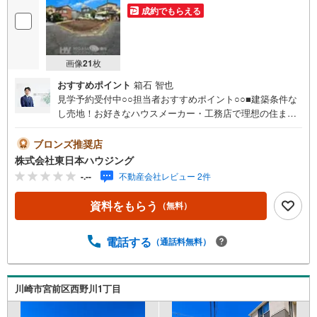
成約でもらえる
画像
21
枚
おすすめポイント
箱石 智也
見学予約受付中○○担当者おすすめポイント○○■建築条件な
し売地！お好きなハウスメーカー・工務店で理想の住まい
を建築できます■土地面積約99.42m2の整形地に近い区画
で、プランニングのしやすい敷地です■北東角地につき開放
ブロンズ推奨店
感があり、陽当たり・通風も良好■前面道路は北東側約4m
株式会社東日本ハウジング
公道、西側約3m隣地通路に面しています■第一種低層住居
-.--
不動産会社レビュー 2件
専用地域内の落ち着いた街並みで、穏やかな暮らしを実現
できます■建ぺい率50％・容積率80％。参考プランのご提
資料をもらう
（無料）
案や建物プレゼンテーションも承ります■現況更地のため、
建築計画をスムーズに進められます■ぜひ現地で陽当たりや
周辺環境をご確認ください。現地見学受付中です。【営業
電話する
（通話料無料）
時間 9:00-19:00】定休日:なし（年末年始を除く）上記時間
はお電話が繋がりやすくなっております。ぜひお気軽にご
連絡下さい！現地を見学される場合は「室内・現地を見学
川崎市宮前区西野川1丁目
する（無料）」ボタンよりご希望の日時をご記入いただけ
ますとスムーズにご案内が可能です。