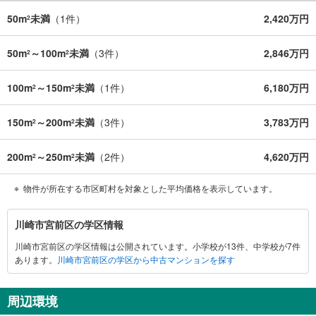
50m
未満
（
1
件）
2,420万円
2
50m
～100m
未満
（
3
件）
2,846万円
2
2
100m
～150m
未満
（
1
件）
6,180万円
2
2
150m
～200m
未満
（
3
件）
3,783万円
2
2
200m
～250m
未満
（
2
件）
4,620万円
2
2
物件が所在する市区町村を対象とした平均価格を表示しています。
川
川崎市宮前区の学区情報
崎
川崎市宮前区の学区情報は公開されています。小学校が13件、中学校が7件
市
あります。
川崎市宮前区の学区から中古マンションを探す
宮
前
区
周辺環境
に