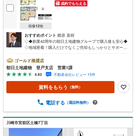
成約でもらえる
画像
12
枚
おすすめポイント
郷原 直樹
◇◆創業42周年の朝日土地建物グループで購入後も安心◆
◇地域密着！購入だけでなくご売却もしっかりとサポート
します！◇◆【朝日土地建物グループ 登戸支店】イチ押
しポイント！◆◇◆◇田園都市線「宮前平」駅徒歩12分の
ゴールド推奨店
利便性良好な立地！◇◆■条件なし売地のため、お好きなハ
朝日土地建物 登戸支店 営業1課
ウスメーカーで施工可能！■東名川崎ICまで車で3分！お出
4.93
不動産会社レビュー 15件
かけにも便利な立地！■間取り作成も随時受け付けておりま
す！■住宅ローンのご相談、お住み替えのご相談も無料です
資料をもらう
（無料）
■◆お電話・インターネットからお気軽にお問い合わせくだ
さい【営業時間 午前10時～午後8時】上記時間はお電話が
繋がりやすくなっております。人気物件には特にお問い合
電話する
（通話料無料）
わせが集中するため、お早めにお電話下さいませ。「室
内・現地見学をする」ボタンよりご予約をいただくとご見
学がスムーズです。不動産に関わるご質問ご相談など、お
川崎市宮前区土橋7丁目
気軽にお問い合わせ下さいませ。