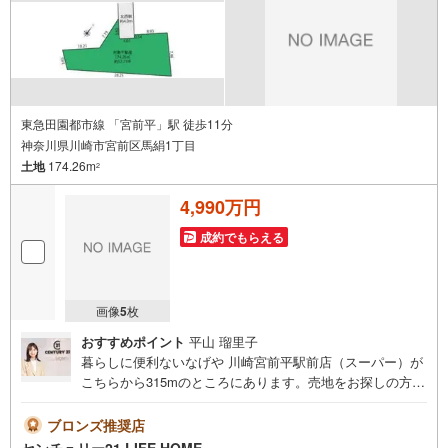
件:当社のみ、もしくは当社を含めた数社でのみご紹介可能
なオープンハウス・ディベロップメントの物件
東急田園都市線 「宮前平」駅 徒歩11分
神奈川県川崎市宮前区馬絹1丁目
土地
174.26m
2
4,990万円
成約でもらえる
画像
5
枚
おすすめポイント
平山 瑠里子
暮らしに便利ないなげや 川崎宮前平駅前店（スーパー）が
こちらから315mのところにあります。売地をお探しの方に
是非見て頂きたいイチオシの土地です。土地面積は174.26
平米（公簿）でイチオシ。駅まで徒歩11分でアクセス可能
ブロンズ推奨店
です。
センチュリー21 LIFE HOME