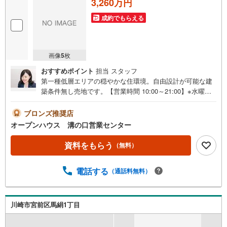
3,260万円
成約でもらえる
画像
5
枚
おすすめポイント
担当 スタッフ
第一種低層エリアの穏やかな住環境。自由設計が可能な建
築条件無し売地です。【営業時間 10:00～21:00】※水曜定
休上記時間はお電話が繋がりやすくなっております。ぜひ
お気軽にご連絡ください！現地を見学される場合は「室
ブロンズ推奨店
内・現地を見学する（無料）」ボタンよりご希望の日時を
オープンハウス 溝の口営業センター
ご記入いただけますとスムーズにご案内が可能です。◎現
地のご案内について・平日や夜遅い時間帯もご案内が可
資料をもらう
（無料）
能 ※定休日を除く・経験豊富なスタッフが物件詳細を丁寧
にご説明いたします。・車でご自宅や最寄り駅等、ご指定
電話する
（通話料無料）
の場所まで送迎します。・チャイルドシートのご用意ござ
います。◎個別FP相談会 無料物件のご紹介だけでなく住
宅ローン・資金のご相談、まずは家探しについて話を聞き
たいという方も大歓迎です！年間8000棟以上の限定物件を
川崎市宮前区馬絹1丁目
発表しているオープンハウスだから出会える物件が多数ご
ざいます。ぜひお気軽にご連絡・ご相談ください！※限定物