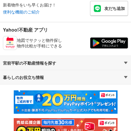
新着物件をいち早くお届け！
友だち追加
便利な機能のご紹介
Yahoo!不動産 アプリ
地図でサクッと物件探し
物件比較が手軽にできる
宮前平駅の不動産情報を探す
暮らしのお役立ち情報
不動産・住宅
賃貸住宅
マンションカタログ
教えて！住まいの先生
新築マンション
中古マンション
新築一戸建て
中古一戸建て
注文住宅
土地