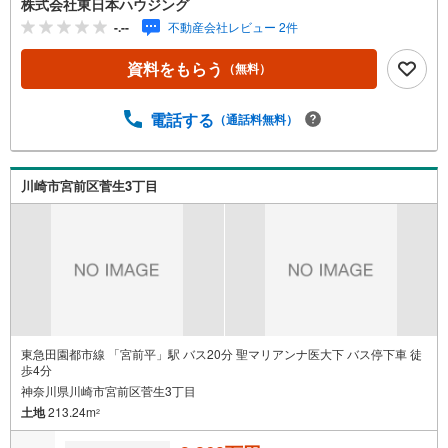
株式会社東日本ハウジング
り・開放感良好、平坦な更地につき建築プランも検討しや
-.--
不動産会社レビュー 2件
すい立地■ 建ぺい率60％・容積率200％■ 複数駅利用可能で
各方面へのアクセスも便利■ 現地見学受付中！周辺環境や
資料をもらう
（無料）
街並みもあわせてご確認ください【ライフインフォメーシ
ョン】・西野川小学校…約786m（徒歩約10分）・野川中学
校…約902m（徒歩約12分）・フジ上野川店…約460m（徒
電話する
（通話料無料）
歩約6分）【営業時間 9:00-19:00】定休日:なし（年末年始
を除く）上記時間はお電話が繋がりやすくなっておりま
す。ぜひお気軽にご連絡下さい！現地を見学される場合は
川崎市宮前区菅生3丁目
「室内・現地を見学する（無料）」ボタンよりご希望の日
時をご記入いただけますとスムーズにご案内が可能です。
東急田園都市線 「宮前平」駅 バス20分 聖マリアンナ医大下 バス停下車 徒
歩4分
神奈川県川崎市宮前区菅生3丁目
土地
213.24m
2