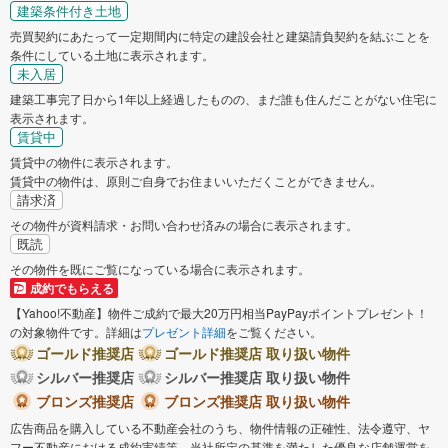
建築条件付き土地
売買契約にあたって一定期間内に特定の建設会社と建築請負契約を結ぶことを
条件にしている土地に表示されます。
未入居
建築工事完了日から1年以上経過したものの、まだ誰も住んだことがない住宅に
表示されます。
賃貸中
賃貸中の物件に表示されます。
賃貸中の物件は、原則ご自身でお住まいいただくことができません。
請求済
その物件が資料請求・お問い合わせ済みの場合に表示されます。
既読
その物件を既にご覧になっている場合に表示されます。
成約でもらえる
【Yahoo!不動産】物件ご成約で最大20万円相当PayPayポイントプレゼント！
の対象物件です。詳細は
プレゼント詳細
をご覧ください。
ゴールド推奨店
ゴールド推奨店 取り扱い物件
シルバー推奨店
シルバー推奨店 取り扱い物件
ブロンズ推奨店
ブロンズ推奨店 取り扱い物件
広告商品を購入している不動産会社のうち、物件情報の正確性、法令遵守、ヤ
フー不動産における成約実績等、当社所定の基準を満たした優良な店舗運営を