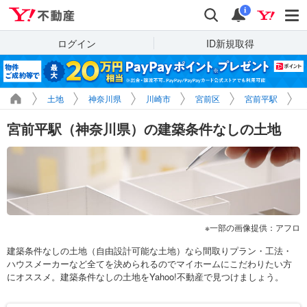
Yahoo!不動産
検索
通知
i
ログイン
ID新規取得
土地
神奈川県
川崎市
宮前区
宮前平駅
宮前平駅（神奈川県）の建築条件なしの土地
一部の画像提供：アフロ
建築条件なしの土地（自由設計可能な土地）なら間取りプラン・工法・
ハウスメーカーなど全てを決められるのでマイホームにこだわりたい方
にオススメ。建築条件なしの土地をYahoo!不動産で見つけましょう。