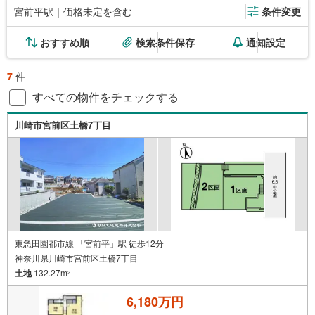
宮前平駅｜価格未定を含む
条件変更
おすすめ順
検索条件保存
通知設定
7
件
すべての物件をチェックする
川崎市宮前区土橋7丁目
東急田園都市線 「宮前平」駅 徒歩12分
神奈川県川崎市宮前区土橋7丁目
土地
132.27m
2
6,180万円