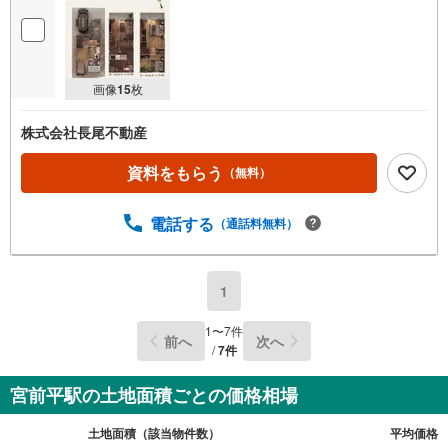
画像
15
枚
株式会社長尾不動産
資料をもらう
（無料）
電話する
（通話料無料）
1
1
〜
7
件
前へ
次へ
/
7
件
宮前平駅の土地面積ごとの価格相場
土地面積（該当物件数）
平均価格