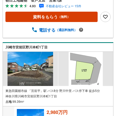
ウスメーカーで施工可能！■東名川崎ICまで車で3分！お出
4.93
不動産会社レビュー 15件
かけにも便利な立地！■間取り作成も随時受け付けておりま
す！■住宅ローンのご相談、お住み替えのご相談も無料です
資料をもらう
（無料）
■◆お電話・インターネットからお気軽にお問い合わせくだ
さい【営業時間 午前10時～午後8時】上記時間はお電話が
繋がりやすくなっております。人気物件には特にお問い合
電話する
（通話料無料）
わせが集中するため、お早めにお電話下さいませ。「室
内・現地見学をする」ボタンよりご予約をいただくとご見
学がスムーズです。不動産に関わるご質問ご相談など、お
川崎市宮前区野川本町1丁目
気軽にお問い合わせ下さいませ。
東急田園都市線 「宮前平」駅 バス8分 野川中里 バス停下車 徒歩5分
神奈川県川崎市宮前区野川本町1丁目
土地
99.39m
2
2,980万円