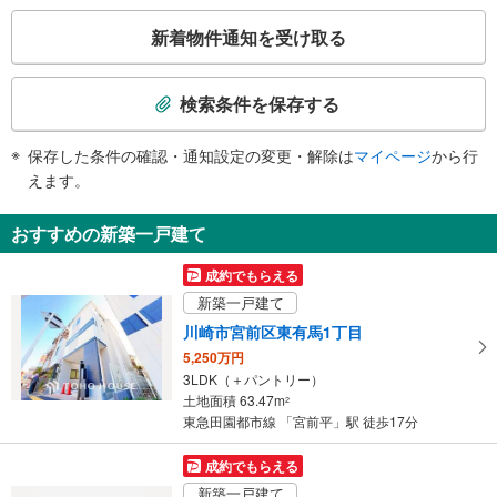
《多機能トイレ》
こ
・改札内
新着物件通知を受け取る
スロープ
の
検
・改札⇔宮前平１丁目、小台、馬絹方面出口
索
その他
検索条件を保存する
条
・ＡＥＤ
件
・点字運賃表
保存した条件の確認・通知設定の変更・解除は
マイページ
から行
で
・点字シール
えます。
通
知
おすすめの新築一戸建て
を
受
成約でもらえる
け
新築一戸建て
取
川崎市宮前区東有馬1丁目
る
5,250万円
・
3LDK（＋パントリー）
条
土地面積 63.47m
2
件
東急田園都市線 「宮前平」駅 徒歩17分
を
マ
成約でもらえる
イ
新築一戸建て