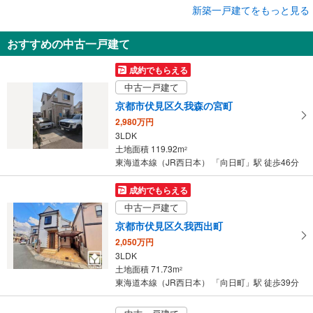
成約でもらえる
新築一戸建てをもっと見る
新築一戸建て
おすすめの中古一戸建て
京都市伏見区羽束師菱川町
2,680万円
成約でもらえる
3SLDK
中古一戸建て
土地面積 127.08m
2
東海道本線（JR西日本） 「向日町」駅 徒歩35分
京都市伏見区久我森の宮町
2,980万円
3LDK
土地面積 119.92m
2
東海道本線（JR西日本） 「向日町」駅 徒歩46分
成約でもらえる
中古一戸建て
京都市伏見区久我西出町
2,050万円
3LDK
土地面積 71.73m
2
東海道本線（JR西日本） 「向日町」駅 徒歩39分