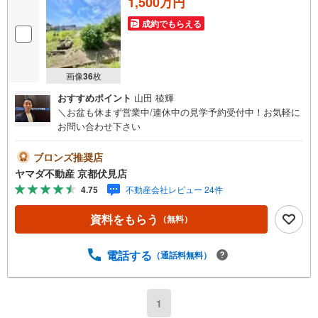
1,500万円
成約でもらえる
画像
36
枚
おすすめポイント
山田 稜輝
＼お盆も休まず営業中/連休中の見学予約受付中！お気軽に
お問い合わせ下さい
ブロンズ推奨店
ヤマダ不動産 京都伏見店
4.75
不動産会社レビュー 24件
資料をもらう
（無料）
電話する
（通話料無料）
1