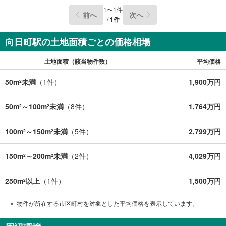
1
〜
1
件
前へ
次へ
/
1
件
向日町駅の土地面積ごとの価格相場
土地面積（該当物件数）
平均価格
50m
未満
（
1
件）
1,900万円
2
50m
～100m
未満
（
8
件）
1,764万円
2
2
100m
～150m
未満
（
5
件）
2,799万円
2
2
150m
～200m
未満
（
2
件）
4,029万円
2
2
250m
以上
（
1
件）
1,500万円
2
物件が所在する市区町村を対象とした平均価格を表示しています。