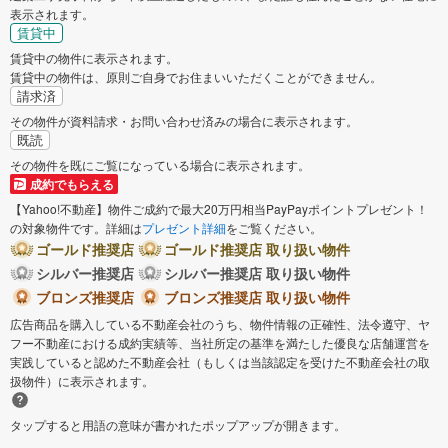
表示されます。
賃貸中
賃貸中の物件に表示されます。
賃貸中の物件は、原則ご自身でお住まいいただくことができません。
請求済
その物件が資料請求・お問い合わせ済みの場合に表示されます。
既読
その物件を既にご覧になっている場合に表示されます。
成約でもらえる
【Yahoo!不動産】物件ご成約で最大20万円相当PayPayポイントプレゼント！
の対象物件です。詳細は
プレゼント詳細
をご覧ください。
ゴールド推奨店
ゴールド推奨店 取り扱い物件
シルバー推奨店
シルバー推奨店 取り扱い物件
ブロンズ推奨店
ブロンズ推奨店 取り扱い物件
広告商品を購入している不動産会社のうち、物件情報の正確性、法令遵守、ヤ
フー不動産における成約実績等、当社所定の基準を満たした優良な店舗運営を
実践していると認めた不動産会社（もしくは当該認定を受けた不動産会社の取
扱物件）に表示されます。
タップすると用語の意味が書かれたポップアップが開きます。