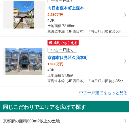
中古一戸建て
向日市森本町上森本
2,280万円
4DK
土地面積 72.95m
2
東海道本線（JR西日本） 「向日町」駅 徒歩5分
成約でもらえる
中古一戸建て
京都市伏見区久我本町
1,360万円
4DK
土地面積 51.8m
2
東海道本線（JR西日本） 「向日町」駅 徒歩35分
成約でもらえる
中古一戸建てをもっと見る
中古一戸建て
同じこだわりでエリアを広げて探す
京都市伏見区羽束師菱川町
1,580万円
5LDK
京都府の面積200m2以上の土地
土地面積 67.77m
2