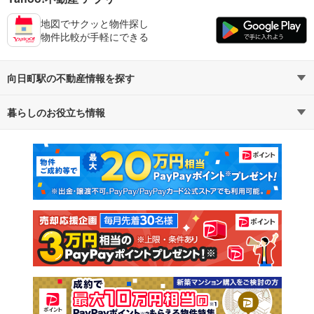
地図でサクッと物件探し
物件比較が手軽にできる
向日町駅の不動産情報を探す
暮らしのお役立ち情報
不動産・住宅
賃貸住宅
マンションカタログ
教えて！住まいの先生
新築マンション
中古マンション
新築一戸建て
中古一戸建て
注文住宅
土地
売却査定