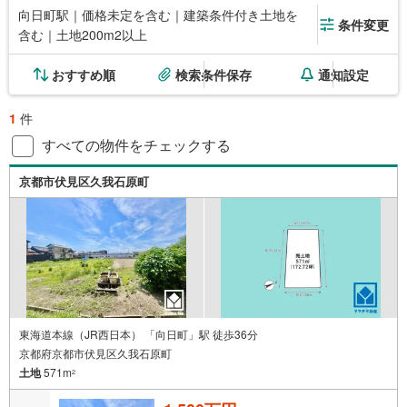
向日町駅｜価格未定を含む｜建築条件付き土地を
条件変更
含む｜土地200m2以上
おすすめ順
検索条件保存
通知設定
1
件
すべての物件をチェックする
京都市伏見区久我石原町
東海道本線（JR西日本） 「向日町」駅 徒歩36分
京都府京都市伏見区久我石原町
土地
571m
2