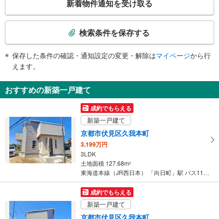
新着物件通知を受け取る
・改札内
の
その他
検
索
・ＡＥＤ
検索条件を保存する
条
件
保存した条件の確認・通知設定の変更・解除は
マイページ
から行
で
えます。
通
知
おすすめの新築一戸建て
を
受
成約でもらえる
け
新築一戸建て
取
京都市伏見区久我本町
る
3,199万円
・
3LDK
条
土地面積 127.68m
2
件
東海道本線（JR西日本） 「向日町」駅 バス11分 久我 バス停下車 徒歩4分
を
マ
成約でもらえる
イ
新築一戸建て
ペ
京都市伏見区久我本町