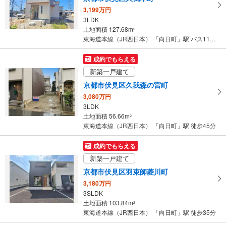
ー
3,199万円
ジ
3LDK
に
土地面積 127.68m
2
保
東海道本線（JR西日本） 「向日町」駅 バス11分 久我 バス停下車 徒歩4分
存
す
成約でもらえる
る
新築一戸建て
京都市伏見区久我森の宮町
3,080万円
3LDK
土地面積 56.66m
2
東海道本線（JR西日本） 「向日町」駅 徒歩45分
成約でもらえる
新築一戸建て
京都市伏見区羽束師菱川町
3,180万円
3SLDK
土地面積 103.84m
2
東海道本線（JR西日本） 「向日町」駅 徒歩35分