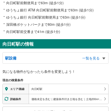
向日町駅前郵便局まで63m (徒歩1分)
ゆうちょ銀行 ATM 向日町駅前郵便局まで63m (徒歩1分)
ゆうちょ銀行 向日町駅前郵便局まで63m (徒歩1分)
深田橋ポケットパークまで80m (徒歩1分)
向日町駅前交番まで41m (徒歩1分)
向日町駅の情報
駅設備
一覧を見る
バリアフリー状況
気になる物件がなかったら
条件を変更しよう！
※段差なしでの移動経路
（○：有り △：要駅員設備 ×：無し）
現在の検索条件
地上⇔改札⇔ホーム：○
エレベータ
向日町駅
エリア/路線
・各ホーム⇔跨線橋
・跨線橋⇔改札
価格未定を含む｜建築条件付き土地を含む｜土地200
m
以上
詳細条件
2
トイレ
こ
《多機能トイレ》