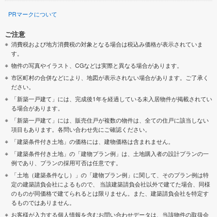
PRマークについて
ご注意
消費税および地方消費税の対象となる場合は税込み価格が表示されていま
す。
物件の写真やイラスト、CGなどは実際と異なる場合があります。
市区町村の合併などにより、地図が表示されない場合があります。ご了承く
ださい。
「新築一戸建て」には、完成後1年を経過している未入居物件が掲載されてい
る場合があります。
「新築一戸建て」には、販売住戸が複数の物件は、全ての住戸に該当しない
項目もあります。各問い合わせ先にご確認ください。
「建築条件付き土地」の価格には、建物価格は含まれません。
「建築条件付き土地」の「建物プラン例」は、土地購入者の設計プランの一
例であり、プランの採用可否は任意です。
「土地（建築条件なし）」の「建物プラン例」に関して、そのプラン例は特
定の建築請負会社によるもので、 当該建築請負会社以外で建てた場合、同様
のものが同価格で建てられるとは限りません。また、建築請負会社を特定す
るものではありません。
お客様が入力する個人情報を含むお問い合わせデータは、当該物件の取扱会