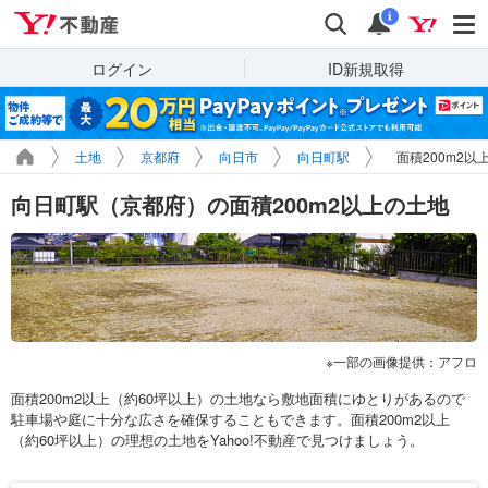
Yahoo!不動産
検索
通知
i
ログイン
ID新規取得
土地
京都府
向日市
向日町駅
面積200m2以
向日町駅（京都府）の面積200m2以上の土地
一部の画像提供：アフロ
面積200m2以上（約60坪以上）の土地なら敷地面積にゆとりがあるので
駐車場や庭に十分な広さを確保することもできます。面積200m2以上
（約60坪以上）の理想の土地をYahoo!不動産で見つけましょう。